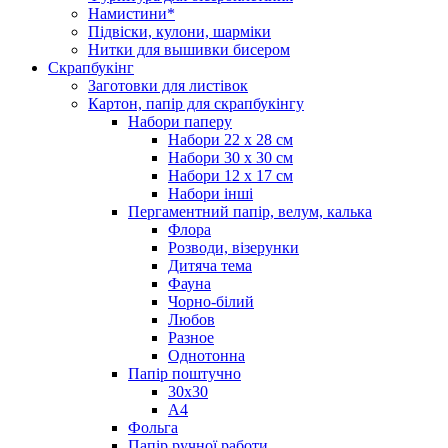
Намистини*
Підвіски, кулони, шарміки
Нитки для вышивки бисером
Скрапбукінг
Заготовки для листівок
Картон, папір для скрапбукінгу
Набори паперу
Набори 22 х 28 см
Набори 30 х 30 см
Набори 12 х 17 см
Набори інші
Пергаментний папір, велум, калька
Флора
Розводи, візерунки
Дитяча тема
Фауна
Чорно-білий
Любов
Разное
Однотонна
Папір поштучно
30х30
А4
Фольга
Папір ручної работи