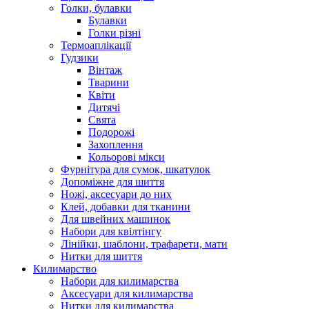
Голки, булавки
Булавки
Голки різні
Термоаплікації
Гудзики
Вінтаж
Тварини
Квіти
Дитячі
Свята
Подорожі
Захоплення
Кольорові мікси
Фурнітура для сумок, шкатулок
Допоміжне для шиття
Ножі, аксесуари до них
Клей, добавки для тканини
Для швейних машинок
Набори для квілтінгу
Лінійки, шаблони, трафарети, мати
Нитки для шиття
Килимарство
Набори для килимарства
Аксесуари для килимарства
Нитки для килимарства