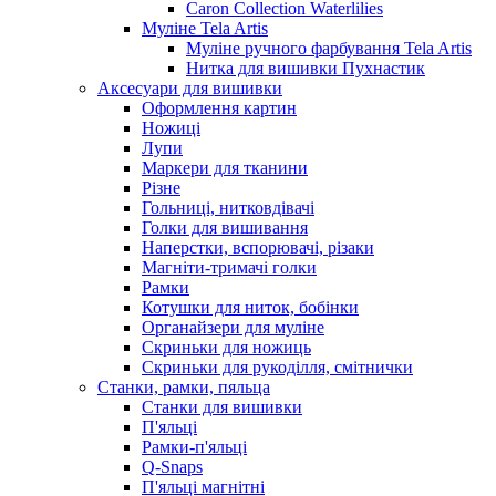
Caron Collection Waterlilies
Муліне Tela Artis
Муліне ручного фарбування Tela Artis
Нитка для вишивки Пухнастик
Аксесуари для вишивки
Оформлення картин
Ножиці
Лупи
Маркери для тканини
Різне
Гольниці, нитковдівачі
Голки для вишивання
Наперстки, вспорювачі, різаки
Магніти-тримачі голки
Рамки
Котушки для ниток, бобінки
Органайзери для муліне
Скриньки для ножиць
Скриньки для рукоділля, смітнички
Станки, рамки, пяльца
Станки для вишивки
П'яльці
Рамки-п'яльці
Q-Snaps
П'яльці магнітні