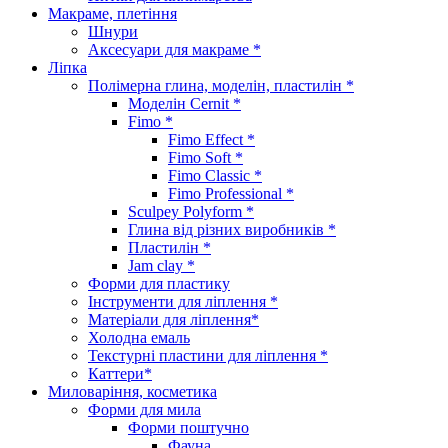
Макраме, плетіння
Шнури
Аксесуари для макраме *
Ліпка
Полімерна глина, моделін, пластилін *
Моделін Cernit *
Fimo *
Fimo Effect *
Fimo Soft *
Fimo Classic *
Fimo Professional *
Sculpey Polyform *
Глина від різних виробників *
Пластилін *
Jam clay *
Форми для пластику
Інструменти для ліплення *
Матеріали для ліплення*
Холодна емаль
Текстурні пластини для ліплення *
Каттери*
Миловаріння, косметика
Форми для мила
Форми поштучно
Фауна