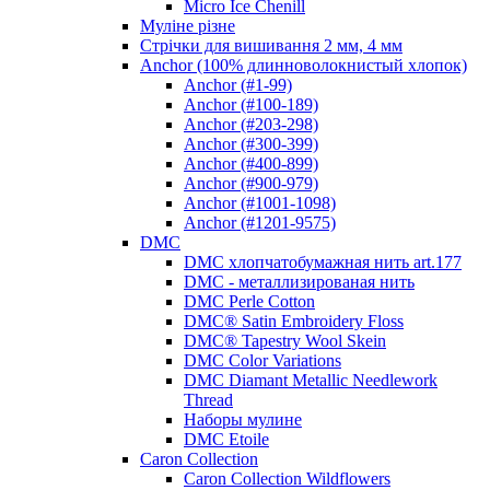
Micro Ice Chenill
Муліне різне
Стрічки для вишивання 2 мм, 4 мм
Anchor (100% длинноволокнистый хлопок)
Anchor (#1-99)
Anchor (#100-189)
Anchor (#203-298)
Anchor (#300-399)
Anchor (#400-899)
Anchor (#900-979)
Anchor (#1001-1098)
Anchor (#1201-9575)
DMC
DMC хлопчатобумажная нить art.177
DMC - металлизированая нить
DMC Perle Cotton
DMC® Satin Embroidery Floss
DMC® Tapestry Wool Skein
DMC Color Variations
DMC Diamant Metallic Needlework
Thread
Наборы мулине
DMC Etoile
Caron Collection
Caron Collection Wildflowers