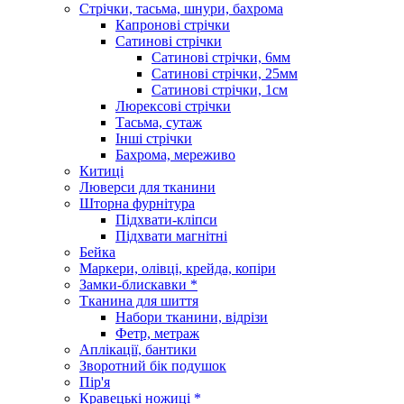
Стрічки, тасьма, шнури, бахрома
Капронові стрічки
Сатинові стрічки
Сатинові стрічки, 6мм
Сатинові стрічки, 25мм
Сатинові стрічки, 1см
Люрексові стрічки
Тасьма, сутаж
Інші стрічки
Бахрома, мереживо
Китиці
Люверси для тканини
Шторна фурнітура
Підхвати-кліпси
Підхвати магнітні
Бейка
Маркери, олівці, крейда, копіри
Замки-блискавки *
Тканина для шиття
Набори тканини, відрізи
Фетр, метраж
Аплікації, бантики
Зворотний бік подушок
Пір'я
Кравецькі ножиці *