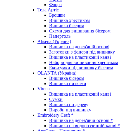
Флора
Тела Артіс
Брошки
Вишивка хрестиком
Вишивка бісером
Схеми для вишивання бісером
Папертоль
Alisena (Україна)
Вишивка на дерев'яній основі
Заготовки з фанери під вишивку
Вишивка на пластиковій канві
Набори для вишивання хрестиком
Еко-сумки під вишивку бісером
OLANTA (Україна)
Вишивка бісером
Вишивка нитками
Virena
Вишивка на пластиковій канві
Сумки
Вишивка по дереву
Вироби під вишивку
Embroidery Craft *
Вишивка на дерев'яній основі *
Вишивка на водорозчинній канві *
АртСоло - Натхнення *