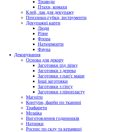
Троянди
Птахи, комахи
Клей, лак для декупажу
Пензлики-губки, інструменти
Декупажні карти
Люди
Різне
Флора
Натюрморти
Фауна
Декорування
Основа для декору
Заготовки під ліпку
Заготовки з дерева
Заготовки з пап'є маше
Інші заготовки
Заготовки з гіпсу
Заготовки з пінопласту
Магніти
Контури, фарби по тканині
Трафарети
Мозаїка
Виготовлення годинників
Натирки
Роспис по склу та керамиці