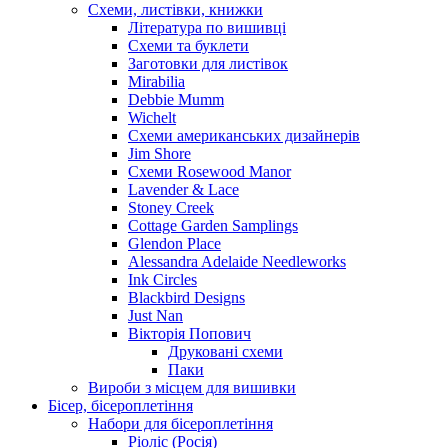
Схеми, листівки, книжки
Література по вишивці
Схеми та буклети
Заготовки для листівок
Mirabilia
Debbie Mumm
Wichelt
Схеми американських дизайнерів
Jim Shore
Cхеми Rosewood Manor
Lavender & Lace
Stoney Creek
Cottage Garden Samplings
Glendon Place
Alessandra Adelaide Needleworks
Ink Circles
Blackbird Designs
Just Nan
Вікторія Попович
Друковані схеми
Паки
Вироби з місцем для вишивки
Бісер, бісероплетіння
Набори для бісероплетіння
Ріоліс (Росія)