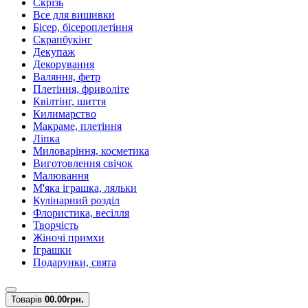
Скрізь
Все для вишивки
Бісер, бісероплетіння
Скрапбукінг
Декупаж
Декорування
Валяння, фетр
Плетіння, фриволіте
Квілтінг, шиття
Килимарство
Макраме, плетіння
Ліпка
Миловаріння, косметика
Виготовлення свічок
Малювання
М'яка іграшка, ляльки
Кулінарний розділ
Флористика, весілля
Творчість
Жіночі примхи
Іграшки
Подарунки, свята
Товарів
0
0.00грн.