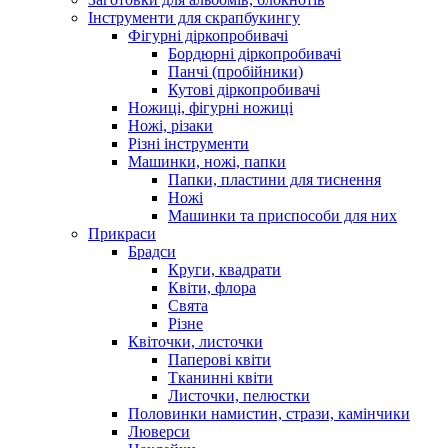
Інструменти для скрапбукингу
Фігурні діркопробивачі
Бордюрні діркопробивачі
Панчі (пробійники)
Кутові діркопробивачі
Ножиці, фігурні ножиці
Ножі, різаки
Різні інструменти
Машинки, ножі, папки
Папки, пластини для тиснення
Ножі
Машинки та приспособи для них
Прикраси
Брадси
Круги, квадрати
Квіти, флора
Свята
Різне
Квіточки, листочки
Паперові квіти
Тканинні квіти
Листочки, пелюстки
Половинки намистин, стрази, камінчики
Люверси