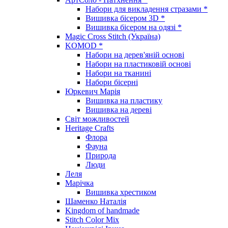
Набори для викладення стразами *
Вишивка бісером 3D *
Вишивка бісером на одязі *
Magic Cross Stitch (Україна)
KOMOD *
Набори на дерев'яній основі
Набори на пластиковій основі
Набори на тканині
Набори бісерні
Юркевич Марія
Вишивка на пластику
Вишивка на дереві
Світ можливостей
Heritage Crafts
Флора
Фауна
Природа
Люди
Леля
Марічка
Вишивка хрестиком
Шаменко Наталія
Kingdom of handmade
Stitch Color Mix