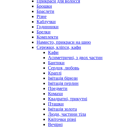
Прикраси для волосся
Брошки
Браслети
Різне
Каблучки
Годинники
Брелки
Комплекти
Намисто, прикраси на шию
Сережки, кліпси, кафи
Кафи
Асиметричні, з двох частин
Бантики
Сердця, любовь
Краплі
Імітація бірюзи
Імітація перлин
Предмети
Комахи
Квадратні, трикутні
Пташки
Імітація золота
Люди, частини тіла
Квіточки різні
Вечірні