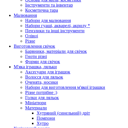
Інструменти та інвентар
Косметична тара
Малювання
Набори для малювання
Набори гуаші, акварелі, акрилу *
Пензлики та інші інструменти
Олівці
Різне
Виготовлення свічок
Барвники, матеріали для свічок
Гноти різні
Форми для свічок
М'яка іграшка, ляльки
Аксесуари для іграшок
Волосся для ляльок
Оченята, носики
Набори для виготовлення м'якої іграшки
Різне потрібне :)
Голки для ляльок
Мініатюри
Материали
Хутряний (синельний) дріт
Помпони
Хутро