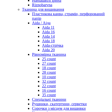
Наніашвілі Ірина
Riznobarvna
Тканина для вишивання
Пластикова канва, страмін, перфорований
папір
Aida / Аіда
Aida 11
Aida 16
Aida 14
Aida 18
Aida-стрічка
Aida 20
Рівномірна тканина
25 count
27 count
18 count
28 count
10 count
32 count
22 count
16 count
35 count
Спеціальні тканини
Рушники, скатертини, серветки
Сорочки з місцем для вишивки