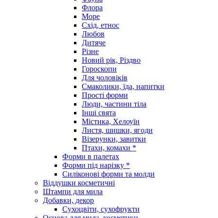
Флора
Море
Схід, етнос
Любов
Дитяче
Різне
Новий рік, Різдво
Гороскопи
Для чоловіків
Смаколики, їда, напитки
Прості форми
Люди, частини тіла
Інші свята
Містика, Хелоуїн
Листя, шишки, ягоди
Візерунки, завитки
Птахи, комахи *
Форми в палетах
Форми під нарізку *
Силіконові форми та молди
Віддушки косметичні
Штампи для мила
Добавки, декор
Сухоцвіти, сухофрукти
Основа для мила, косметики