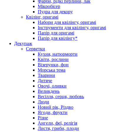
Фарби, рідкі перлини, лак
Мікробісер
Пудра для декору
Квілінг, оригамі
Набори для квілінгу, оригамі
Інструменти для квілінгу, оригамі
Папір для оригамі
Папір для квілінгу*
Декупаж
Серветки
Кухня, натюрморти
Квіти, рослини
Візерунки, фон
Морська тема
Тварини
Дитяче
Овочі, оливки
Великдень
Весілля, серця, любовь
Люди
Новий рік, Різдво
Ягоди, фрукти
Різне
Ангели, феї, релігія
Листя, гриби, плоди