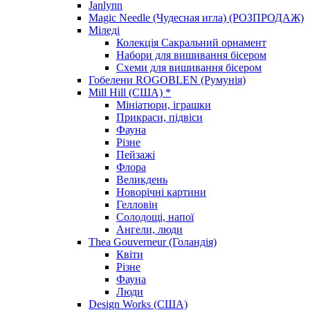
Janlynn
Magic Needle (Чудесная игла) (РОЗПРОДАЖ)
Міледі
Колекція Сакральний орнамент
Набори для вишивання бісером
Схеми для вишивання бісером
Гобелени ROGOBLEN (Румунія)
Mill Hill (США) *
Мініатюри, іграшки
Прикраси, підвіси
Фауна
Різне
Пейзажі
Флора
Великдень
Новорічні картини
Гелловін
Солодощі, напої
Ангели, люди
Thea Gouverneur (Голандія)
Квіти
Різне
Фауна
Люди
Design Works (США)