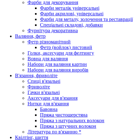
Фарби для декорування
Фарби металік універсальні
Фарби акрилові, універсальні
Фарби для металу, золочення та реставрації
Спеціальні складові, добавки
Фурнітура декоративна
Валяння, фетр
Фетр різноманітний
Фетр (войлок) листовий
Голки, аксесуари для фелтингу
Вовна для валяння
Набори для валяння картин
Набори для валяння виробів
В'язання, фриволіте
Спиці в'язальні
Фриволіте
Гачки в'язальні
Аксесуари для в'язання
Нитки для в'язання
Бавовна
Пряжа чистошерстяна
Пряжа з натуральних волокон
Пряжа з штучних волокон
Література по в'язанню *
Квілтінг, шиття