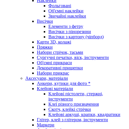
Наклейки
Фольговані
Об'ємні наклейки
Звичайні наклейки
Висічки
Елементи з фетру
Висічки з пінорезини
Висічки з картону (чіпборд)
Карти 3D, колажі
Пряжки
Набори стрічок, тасьми
Сургучні печатки, віск, інструменти
Об'ємні прикраси
Декоративні прищепки
Набори прикрас
Аксесуари, матеріали
Анкери, кутики для фото *
Клейові матеріали
Клейові пістолети, стержні,
інструменти
Клеї різного призначення
Скотч, клейкі стрічки
Клейові аркуші, крапки, квадратики
Глітер, клей з глітером, інструменти
Маркери