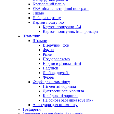
Крепований папір
ЕВА піна - листи, інші поверхні
Тішью
Набори картону
Картон поштучно
Картон поштучно, А4
Картон поштучно, інші розміри
Штампінг
Штампи
Візерунки, фон
Фауна
Різне
Поздоровляємо
Надписи різноманітні
Надписи
Любов, дружба
Флора
Фарба для штампінгу
Пігментні чорнила
Дистресингові чорнила
Крейдовані чорнила
На основі барвника (dye ink)
Аксесуари для штампінгу
Трафарети
Заготовки для альбомів, блокнотів