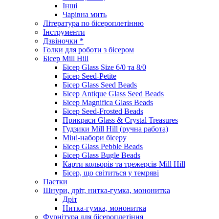
Інші
Чарівна мить
Література по бісероплетінню
Інструменти
Дзвіночки *
Голки для роботи з бісером
Бісер Mill Hill
Бісер Glass Size 6/0 та 8/0
Бісер Seed-Petite
Бісер Glass Seed Beads
Бісер Antique Glass Seed Beads
Бісер Magnifica Glass Beads
Бісер Seed-Frosted Beads
Прикраси Glass & Crystal Treasures
Гудзики Mill Hill (ручна работа)
Міні-набори бісеру
Бісер Glass Pebble Beads
Бісер Glass Bugle Beads
Карти кольорів та трежерсів Mill Hill
Бісер, що світиться у темряві
Паєтки
Шнури, дріт, нитка-гумка, мононитка
Дріт
Нитка-гумка, мононитка
Фурнітура для бісероплетіння