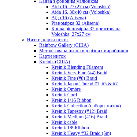
Канва з фоновим малюнком
Aida 16, 27х27 см (Voloshka)
Aida 16, 30х40 см (Voloshka)
Аїда 16 (Alisena)
Рівномірка 32 (Alisena)
Канва рівномірна 32 принтована
Voloshka, 27х27 см
Нитки, карти ниток
Rainbow Gallery (США)
Металізована нитка від різних виробників
Карти ниток
Kreinik (США)
Kreinik Blending Filament
Kreinik Very Fine (#4) Braid
Kreinik Fine (#8) Braid
Kreinik Japan Thread #1, #5 & #7
Kreinik Ombre
Kreinik Cord
Kreinik 1/16 Ribbon
Kreinik Collection (наборы ниток)
Kreinik Tapestry (#12) Braid
Kreinik Medium (#16) Braid
Kreinik cable
Kreinik 1/8 Ribbon
Kreinik Heavy #32 Braid (5m)