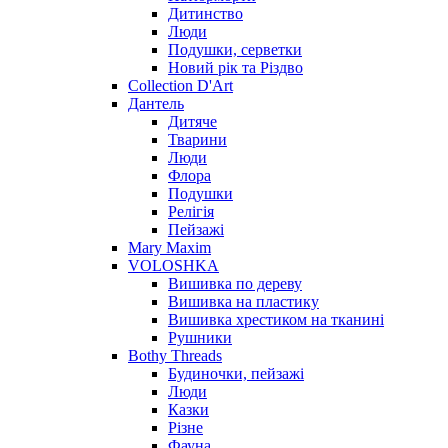
Дитинство
Люди
Подушки, серветки
Новий рік та Різдво
Collection D'Art
Дантель
Дитяче
Тварини
Люди
Флора
Подушки
Релігія
Пейзажі
Mary Maxim
VOLOSHKA
Вишивка по дереву
Вишивка на пластику
Вишивка хрестиком на тканині
Рушники
Bothy Threads
Будиночки, пейзажі
Люди
Казки
Різне
Фауна