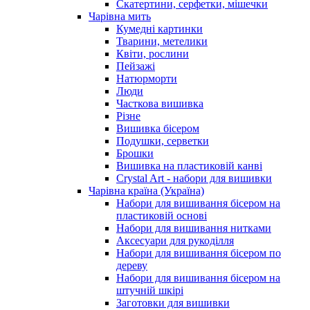
Скатертини, серфетки, мішечки
Чарiвна мить
Кумедні картинки
Тварини, метелики
Квіти, рослини
Пейзажі
Натюрморти
Люди
Часткова вишивка
Різне
Вишивка бісером
Подушки, серветки
Брошки
Вишивка на пластиковій канві
Crystal Art - набори для вишивки
Чарівна країна (Україна)
Набори для вишивання бісером на
пластиковій основі
Набори для вишивання нитками
Аксесуари для рукоділля
Набори для вишивання бісером по
дереву
Набори для вишивання бісером на
штучній шкірі
Заготовки для вишивки