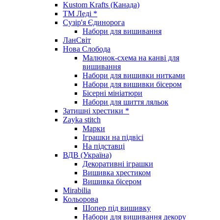
Kustom Krafts (Канада)
ТМ Леді *
Сузір'я Єдинорога
Набори для вишивання
ЛанСвіт
Нова Слобода
Малюнок-схема на канві для
вишивання
Набори для вишивки нитками
Набори для вишивки бісером
Бісерні мініатюри
Набори для шиття ляльок
Затишні хрестики *
Zayka stitch
Марки
Іграшки на підвісі
На підставці
ВДВ (Україна)
Декоративні іграшки
Вишивка хрестиком
Вишивка бісером
Mirabilia
Кольорова
Шопер під вишивку
Набори для вишивання декору