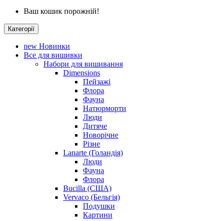
Ваш кошик порожній!
Категорії
new
Новинки
Все для вишивки
Набори для вишивання
Dimensions
Пейзажі
Флора
Фауна
Натюрморти
Люди
Дитяче
Новорічне
Різне
Lanarte (Голандія)
Люди
Фауна
Флора
Bucilla (США)
Vervaco (Бельгія)
Подушки
Картини