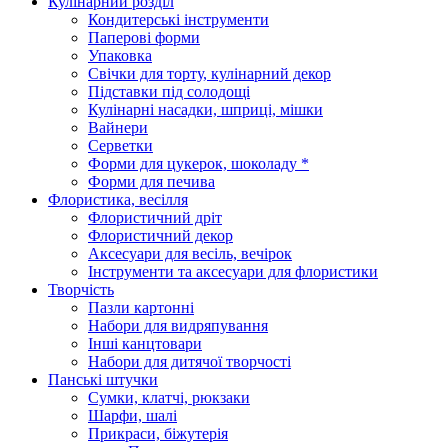
Кулінарний розділ
Кондитерські інструменти
Паперові форми
Упаковка
Свічки для торту, кулінарний декор
Підставки під солодощі
Кулінарні насадки, шприці, мішки
Вайнери
Серветки
Форми для цукерок, шоколаду *
Форми для печива
Флористика, весілля
Флористичний дріт
Флористичний декор
Аксесуари для весіль, вечірок
Інструменти та аксесуари для флористики
Творчість
Пазли картонні
Набори для видряпування
Інші канцтовари
Набори для дитячої творчості
Панські штучки
Сумки, клатчі, рюкзаки
Шарфи, шалі
Прикраси, біжутерія