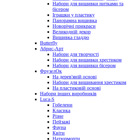
Набори для вишивки нитками та
бісером
Іграшки у пластику
Панорамна вишивка
Новорічні прикраси
Великодній декор
Вишивка гладдю
Butterfly
Абрис-Арт
Набори для творчості
Набори для вишивки хрестиком
Набори для вишивки бісером
ФрузелОк
На дерев'яній основі
Набори для вишивання хрестиком
На пластиковій основі
Набори інших виробників
Luca-S
Гобелени
Класика
Різне
Пейзажі
Фауна
Квіти
Натюрморти