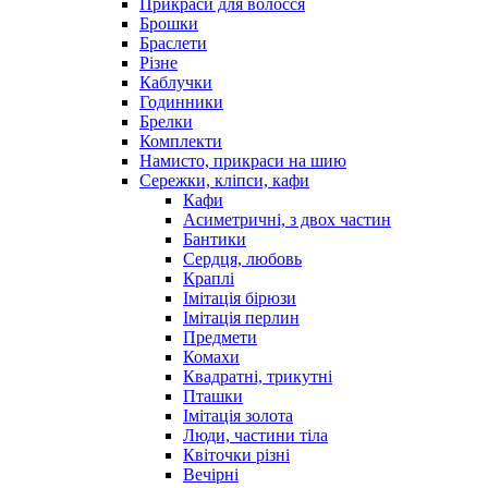
Прикраси для волосся
Брошки
Браслети
Різне
Каблучки
Годинники
Брелки
Комплекти
Намисто, прикраси на шию
Сережки, кліпси, кафи
Кафи
Асиметричні, з двох частин
Бантики
Сердця, любовь
Краплі
Імітація бірюзи
Імітація перлин
Предмети
Комахи
Квадратні, трикутні
Пташки
Імітація золота
Люди, частини тіла
Квіточки різні
Вечірні