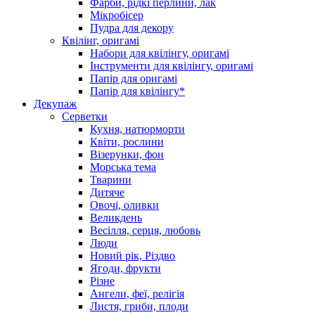
Фарби, рідкі перлини, лак
Мікробісер
Пудра для декору
Квілінг, оригамі
Набори для квілінгу, оригамі
Інструменти для квілінгу, оригамі
Папір для оригамі
Папір для квілінгу*
Декупаж
Серветки
Кухня, натюрморти
Квіти, рослини
Візерунки, фон
Морська тема
Тварини
Дитяче
Овочі, оливки
Великдень
Весілля, серця, любовь
Люди
Новий рік, Різдво
Ягоди, фрукти
Різне
Ангели, феї, релігія
Листя, гриби, плоди