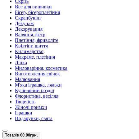
Скрізь
Все для вишивки
Бісер, бісероплетіння
Скрапбукінг
Декупаж
Декорування
Валяння, фетр
Плетіння, фриволіте
Квілтінг, шиття
Килимарство
Макраме, плетіння
Ліпка
Миловаріння, косметика
Виготовлення свічок
Малювання
М'яка іграшка, ляльки
Кулінарний розділ
Флористика, весілля
Творчість
Жіночі примхи
Іграшки
Подарунки, свята
Товарів
0
0.00грн.