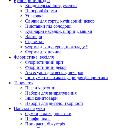
Кулінарний розділ
Кондитерські інструменти
Паперові форми
Упаковка
Свічки для торту, кулінарний декор
Підставки під солодощі
Кулінарні насадки, шприці, мішки
Вайнери
Серветки
Форми для цукерок, шоколаду *
Форми для печива
Флористика, весілля
Флористичний дріт
Флористичний декор
Аксесуари для весіль, вечірок
Інструменти та аксесуари для флористики
Творчість
Пазли картонні
Набори для видряпування
Інші канцтовари
Набори для дитячої творчості
Панські штучки
Сумки, клатчі, рюкзаки
Шарфи, шалі
Прикраси, біжутерія