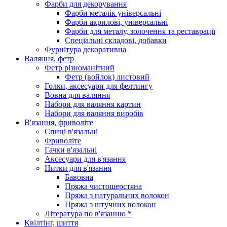
Фарби для декорування
Фарби металік універсальні
Фарби акрилові, універсальні
Фарби для металу, золочення та реставрації
Спеціальні складові, добавки
Фурнітура декоративна
Валяння, фетр
Фетр різноманітний
Фетр (войлок) листовий
Голки, аксесуари для фелтингу
Вовна для валяння
Набори для валяння картин
Набори для валяння виробів
В'язання, фриволіте
Спиці в'язальні
Фриволіте
Гачки в'язальні
Аксесуари для в'язання
Нитки для в'язання
Бавовна
Пряжа чистошерстяна
Пряжа з натуральних волокон
Пряжа з штучних волокон
Література по в'язанню *
Квілтінг, шиття