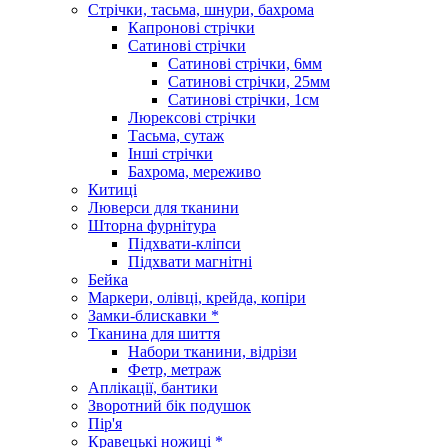
Стрічки, тасьма, шнури, бахрома
Капронові стрічки
Сатинові стрічки
Сатинові стрічки, 6мм
Сатинові стрічки, 25мм
Сатинові стрічки, 1см
Люрексові стрічки
Тасьма, сутаж
Інші стрічки
Бахрома, мереживо
Китиці
Люверси для тканини
Шторна фурнітура
Підхвати-кліпси
Підхвати магнітні
Бейка
Маркери, олівці, крейда, копіри
Замки-блискавки *
Тканина для шиття
Набори тканини, відрізи
Фетр, метраж
Аплікації, бантики
Зворотний бік подушок
Пір'я
Кравецькі ножиці *