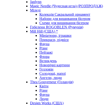
Janlynn
Magic Needle (Чудесная игла) (РОЗПРОДАЖ)
Міледі
Колекція Сакральний орнамент
Набори для вишивання бісером
Схеми для вишивання бісером
Гобелени ROGOBLEN (Румунія)
Mill Hill (США) *
Мініатюри, іграшки
Прикраси, підвіси
Фауна
Різне
Пейзажі
Флора
Великдень
Новорічні картини
Гелловін
Солодощі, напої
Ангели, люди
Thea Gouverneur (Голандія)
Квіти
Різне
Фауна
Люди
Design Works (США)