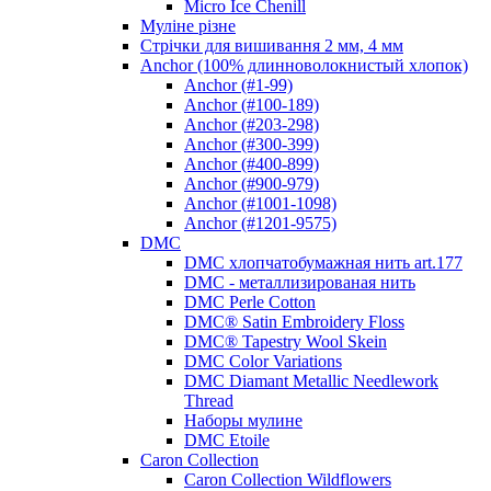
Micro Ice Chenill
Муліне різне
Стрічки для вишивання 2 мм, 4 мм
Anchor (100% длинноволокнистый хлопок)
Anchor (#1-99)
Anchor (#100-189)
Anchor (#203-298)
Anchor (#300-399)
Anchor (#400-899)
Anchor (#900-979)
Anchor (#1001-1098)
Anchor (#1201-9575)
DMC
DMC хлопчатобумажная нить art.177
DMC - металлизированая нить
DMC Perle Cotton
DMC® Satin Embroidery Floss
DMC® Tapestry Wool Skein
DMC Color Variations
DMC Diamant Metallic Needlework
Thread
Наборы мулине
DMC Etoile
Caron Collection
Caron Collection Wildflowers