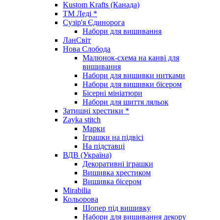
Kustom Krafts (Канада)
ТМ Леді *
Сузір'я Єдинорога
Набори для вишивання
ЛанСвіт
Нова Слобода
Малюнок-схема на канві для
вишивання
Набори для вишивки нитками
Набори для вишивки бісером
Бісерні мініатюри
Набори для шиття ляльок
Затишні хрестики *
Zayka stitch
Марки
Іграшки на підвісі
На підставці
ВДВ (Україна)
Декоративні іграшки
Вишивка хрестиком
Вишивка бісером
Mirabilia
Кольорова
Шопер під вишивку
Набори для вишивання декору