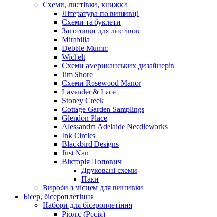
Схеми, листівки, книжки
Література по вишивці
Схеми та буклети
Заготовки для листівок
Mirabilia
Debbie Mumm
Wichelt
Схеми американських дизайнерів
Jim Shore
Cхеми Rosewood Manor
Lavender & Lace
Stoney Creek
Cottage Garden Samplings
Glendon Place
Alessandra Adelaide Needleworks
Ink Circles
Blackbird Designs
Just Nan
Вікторія Попович
Друковані схеми
Паки
Вироби з місцем для вишивки
Бісер, бісероплетіння
Набори для бісероплетіння
Ріоліс (Росія)