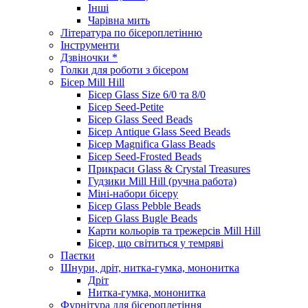
Інші
Чарівна мить
Література по бісероплетінню
Інструменти
Дзвіночки *
Голки для роботи з бісером
Бісер Mill Hill
Бісер Glass Size 6/0 та 8/0
Бісер Seed-Petite
Бісер Glass Seed Beads
Бісер Antique Glass Seed Beads
Бісер Magnifica Glass Beads
Бісер Seed-Frosted Beads
Прикраси Glass & Crystal Treasures
Гудзики Mill Hill (ручна работа)
Міні-набори бісеру
Бісер Glass Pebble Beads
Бісер Glass Bugle Beads
Карти кольорів та трежерсів Mill Hill
Бісер, що світиться у темряві
Паєтки
Шнури, дріт, нитка-гумка, мононитка
Дріт
Нитка-гумка, мононитка
Фурнітура для бісероплетіння