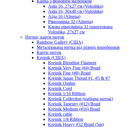
Канва з фоновим малюнком
Aida 16, 27х27 см (Voloshka)
Aida 16, 30х40 см (Voloshka)
Аїда 16 (Alisena)
Рівномірка 32 (Alisena)
Канва рівномірна 32 принтована
Voloshka, 27х27 см
Нитки, карти ниток
Rainbow Gallery (США)
Металізована нитка від різних виробників
Карти ниток
Kreinik (США)
Kreinik Blending Filament
Kreinik Very Fine (#4) Braid
Kreinik Fine (#8) Braid
Kreinik Japan Thread #1, #5 & #7
Kreinik Ombre
Kreinik Cord
Kreinik 1/16 Ribbon
Kreinik Collection (наборы ниток)
Kreinik Tapestry (#12) Braid
Kreinik Medium (#16) Braid
Kreinik cable
Kreinik 1/8 Ribbon
Kreinik Heavy #32 Braid (5m)