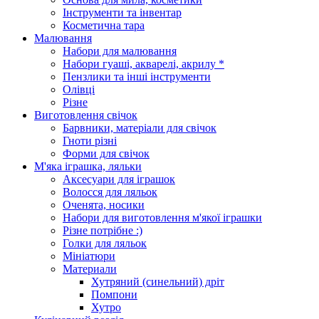
Інструменти та інвентар
Косметична тара
Малювання
Набори для малювання
Набори гуаші, акварелі, акрилу *
Пензлики та інші інструменти
Олівці
Різне
Виготовлення свічок
Барвники, матеріали для свічок
Гноти різні
Форми для свічок
М'яка іграшка, ляльки
Аксесуари для іграшок
Волосся для ляльок
Оченята, носики
Набори для виготовлення м'якої іграшки
Різне потрібне :)
Голки для ляльок
Мініатюри
Материали
Хутряний (синельний) дріт
Помпони
Хутро