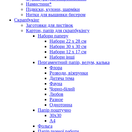
Намистини*
Підвіски, кулони, шарміки
Нитки для вышивки бисером
Скрапбукінг
Заготовки для листівок
Картон, папір для скрапбукінгу
Набори паперу
Набори 22 х 28 см
Набори 30 х 30 см
Набори 12 х 17 см
Набори інші
Пергаментний папір, велум, калька
Флора
Розводи, візерунки
Дитяча тема
Фауна
Чорно-білий
Любов
Разное
Однотонна
Папір поштучно
30х30
А4
Фольга
Папір ручної работи