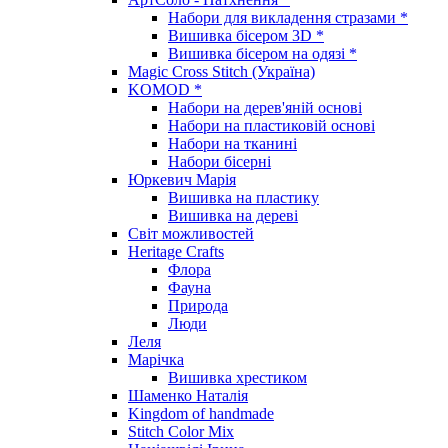
Набори для викладення стразами *
Вишивка бісером 3D *
Вишивка бісером на одязі *
Magic Cross Stitch (Україна)
KOMOD *
Набори на дерев'яній основі
Набори на пластиковій основі
Набори на тканині
Набори бісерні
Юркевич Марія
Вишивка на пластику
Вишивка на дереві
Світ можливостей
Heritage Crafts
Флора
Фауна
Природа
Люди
Леля
Марічка
Вишивка хрестиком
Шаменко Наталія
Kingdom of handmade
Stitch Color Mix