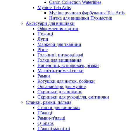
Caron Collection Waterlilies
Муліне Tela Artis
Муліне ручного фарбування Tela Artis
Нитка для вишивки Пухнастик
Аксесуари для вишивки
Оформлення картин
Ножиці
Лупи
Маркери для тканини
Різне
Гольниці, нитковдівачі
Голки для вишивання
Наперстки, вспорювачі, різаки
Магніти-тримачі голки
Рамки
Котушки для ниток, бобінки
Органайзери для муліне
Скриньки для ножиць
Скриньки для рукоділля, смітнички
Станки, рамки, пяльца
Станки для вишивки
П'яльці
Рамки-п'яльці
Q-Snaps
П'яльці магнітні