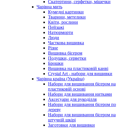
Скатертини, серфетки, мішечки
Чарiвна мить
Кумедні картинки
Тварини, метелики
Квіти, рослини
Пейзажі
Натюрморти
Люди
Часткова вишивка
Різне
Вишивка бісером
Подушки, серветки
Брошки
Вишивка на пластиковій канві
Crystal Art - набори для вишивки
Чарівна країна (Україна)
Набори для вишивання бісером на
пластиковій основі
Набори для вишивання нитками
Аксесуари для рукоділля
Набори для вишивання бісером по
дереву
Набори для вишивання бісером на
штучній шкірі
Заготовки для вишивки