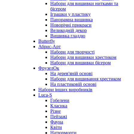
Набори для вишивки нитками та
бісером
Іграшки у пластику
Панорамна вишивка
Новорічні прикраси
Великодній декор
Вишивка гладдю
Butterfly
Абрис-Арт
Набори для творчості
Набори для вишивки хрестиком
Набори для вишивки бісером
ФрузелОк
На дерев'яній основі
Набори для вишивання хрестиком
На пластиковій основі
Набори інших виробників
Luca-S
Гобелени
Класика
Різне
Пейзажі
Фауна
Квіти
Натюрморти