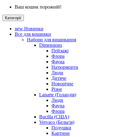
Ваш кошик порожній!
Категорії
new
Новинки
Все для вишивки
Набори для вишивання
Dimensions
Пейзажі
Флора
Фауна
Натюрморти
Люди
Дитяче
Новорічне
Різне
Lanarte (Голандія)
Люди
Фауна
Флора
Bucilla (США)
Vervaco (Бельгія)
Подушки
Картини