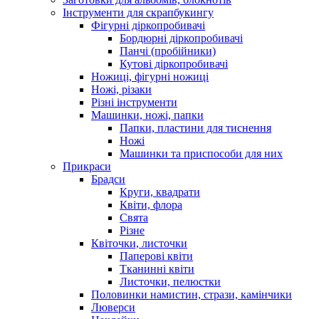
Інструменти для скрапбукингу
Фігурні діркопробивачі
Бордюрні діркопробивачі
Панчі (пробійники)
Кутові діркопробивачі
Ножиці, фігурні ножиці
Ножі, різаки
Різні інструменти
Машинки, ножі, папки
Папки, пластини для тиснення
Ножі
Машинки та приспособи для них
Прикраси
Брадси
Круги, квадрати
Квіти, флора
Свята
Різне
Квіточки, листочки
Паперові квіти
Тканинні квіти
Листочки, пелюстки
Половинки намистин, стрази, камінчики
Люверси