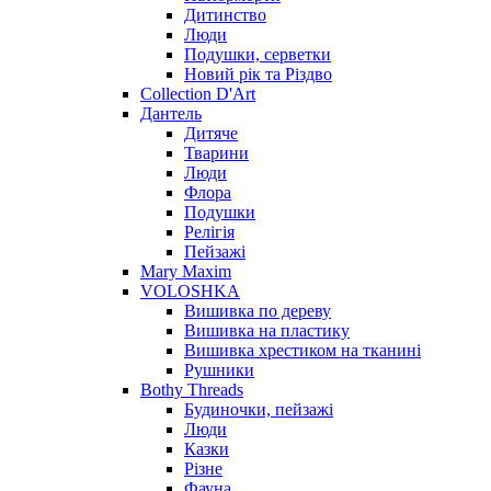
Дитинство
Люди
Подушки, серветки
Новий рік та Різдво
Collection D'Art
Дантель
Дитяче
Тварини
Люди
Флора
Подушки
Релігія
Пейзажі
Mary Maxim
VOLOSHKA
Вишивка по дереву
Вишивка на пластику
Вишивка хрестиком на тканині
Рушники
Bothy Threads
Будиночки, пейзажі
Люди
Казки
Різне
Фауна