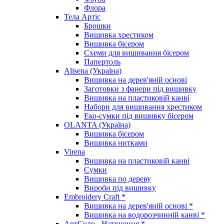
Флора
Тела Артіс
Брошки
Вишивка хрестиком
Вишивка бісером
Схеми для вишивання бісером
Папертоль
Alisena (Україна)
Вишивка на дерев'яній основі
Заготовки з фанери під вишивку
Вишивка на пластиковій канві
Набори для вишивання хрестиком
Еко-сумки під вишивку бісером
OLANTA (Україна)
Вишивка бісером
Вишивка нитками
Virena
Вишивка на пластиковій канві
Сумки
Вишивка по дереву
Вироби під вишивку
Embroidery Craft *
Вишивка на дерев'яній основі *
Вишивка на водорозчинній канві *
АртСоло - Натхнення *