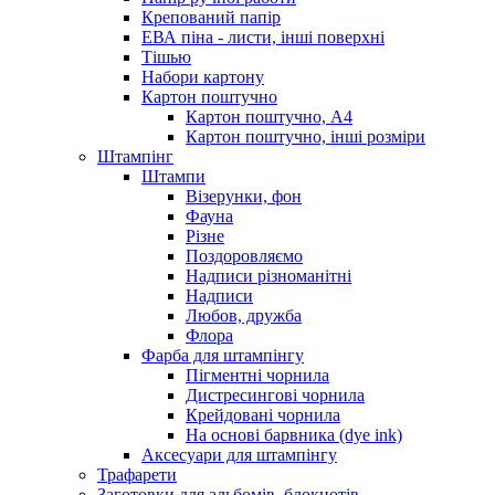
Крепований папір
ЕВА піна - листи, інші поверхні
Тішью
Набори картону
Картон поштучно
Картон поштучно, А4
Картон поштучно, інші розміри
Штампінг
Штампи
Візерунки, фон
Фауна
Різне
Поздоровляємо
Надписи різноманітні
Надписи
Любов, дружба
Флора
Фарба для штампінгу
Пігментні чорнила
Дистресингові чорнила
Крейдовані чорнила
На основі барвника (dye ink)
Аксесуари для штампінгу
Трафарети
Заготовки для альбомів, блокнотів