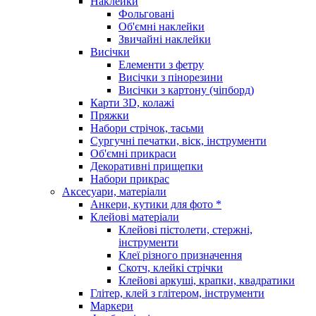
Наклейки
Фольговані
Об'ємні наклейки
Звичайні наклейки
Висічки
Елементи з фетру
Висічки з пінорезини
Висічки з картону (чіпборд)
Карти 3D, колажі
Пряжки
Набори стрічок, тасьми
Сургучні печатки, віск, інструменти
Об'ємні прикраси
Декоративні прищепки
Набори прикрас
Аксесуари, матеріали
Анкери, кутики для фото *
Клейові матеріали
Клейові пістолети, стержні,
інструменти
Клеї різного призначення
Скотч, клейкі стрічки
Клейові аркуші, крапки, квадратики
Глітер, клей з глітером, інструменти
Маркери