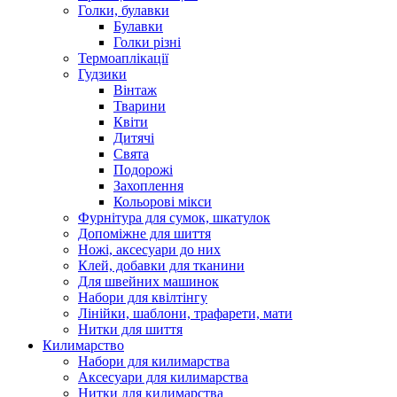
Голки, булавки
Булавки
Голки різні
Термоаплікації
Гудзики
Вінтаж
Тварини
Квіти
Дитячі
Свята
Подорожі
Захоплення
Кольорові мікси
Фурнітура для сумок, шкатулок
Допоміжне для шиття
Ножі, аксесуари до них
Клей, добавки для тканини
Для швейних машинок
Набори для квілтінгу
Лінійки, шаблони, трафарети, мати
Нитки для шиття
Килимарство
Набори для килимарства
Аксесуари для килимарства
Нитки для килимарства