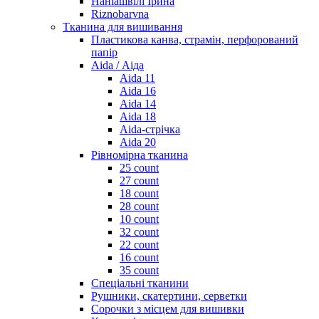
Наніашвілі Ірина
Riznobarvna
Тканина для вишивання
Пластикова канва, страмін, перфорований
папір
Aida / Аіда
Aida 11
Aida 16
Aida 14
Aida 18
Aida-стрічка
Aida 20
Рівномірна тканина
25 count
27 count
18 count
28 count
10 count
32 count
22 count
16 count
35 count
Спеціальні тканини
Рушники, скатертини, серветки
Сорочки з місцем для вишивки