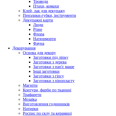
Троянди
Птахи, комахи
Клей, лак для декупажу
Пензлики-губки, інструменти
Декупажні карти
Люди
Різне
Флора
Натюрморти
Фауна
Декорування
Основа для декору
Заготовки під ліпку
Заготовки з дерева
Заготовки з пап'є маше
Інші заготовки
Заготовки з гіпсу
Заготовки з пінопласту
Магніти
Контури, фарби по тканині
Трафарети
Мозаїка
Виготовлення годинників
Натирки
Роспис по склу та керамиці