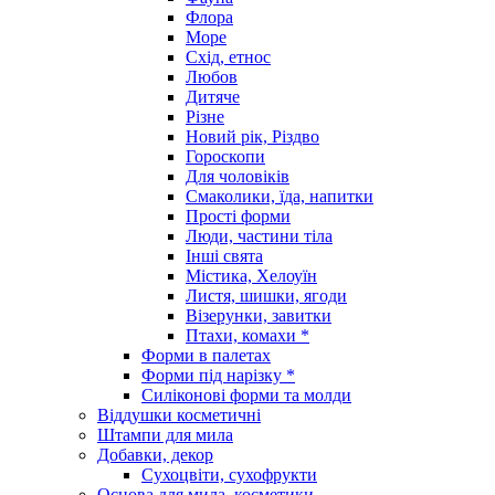
Флора
Море
Схід, етнос
Любов
Дитяче
Різне
Новий рік, Різдво
Гороскопи
Для чоловіків
Смаколики, їда, напитки
Прості форми
Люди, частини тіла
Інші свята
Містика, Хелоуїн
Листя, шишки, ягоди
Візерунки, завитки
Птахи, комахи *
Форми в палетах
Форми під нарізку *
Силіконові форми та молди
Віддушки косметичні
Штампи для мила
Добавки, декор
Сухоцвіти, сухофрукти
Основа для мила, косметики