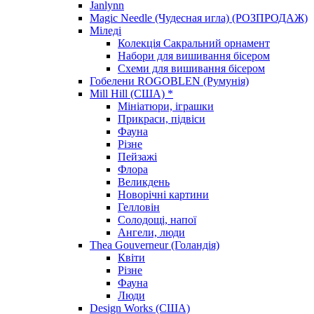
Janlynn
Magic Needle (Чудесная игла) (РОЗПРОДАЖ)
Міледі
Колекція Сакральний орнамент
Набори для вишивання бісером
Схеми для вишивання бісером
Гобелени ROGOBLEN (Румунія)
Mill Hill (США) *
Мініатюри, іграшки
Прикраси, підвіси
Фауна
Різне
Пейзажі
Флора
Великдень
Новорічні картини
Гелловін
Солодощі, напої
Ангели, люди
Thea Gouverneur (Голандія)
Квіти
Різне
Фауна
Люди
Design Works (США)