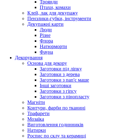
Троянди
Птахи, комахи
Клей, лак для декупажу
Пензлики-губки, інструменти
Декупажні карти
Люди
Різне
Флора
Натюрморти
Фауна
Декорування
Основа для декору
Заготовки під ліпку
Заготовки з дерева
Заготовки з пап'є маше
Інші заготовки
Заготовки з гіпсу
Заготовки з пінопласту
Магніти
Контури, фарби по тканині
Трафарети
Мозаїка
Виготовлення годинників
Натирки
Роспис по склу та керамиці