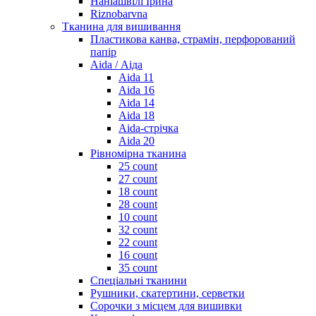
Наніашвілі Ірина
Riznobarvna
Тканина для вишивання
Пластикова канва, страмін, перфорований
папір
Aida / Аіда
Aida 11
Aida 16
Aida 14
Aida 18
Aida-стрічка
Aida 20
Рівномірна тканина
25 count
27 count
18 count
28 count
10 count
32 count
22 count
16 count
35 count
Спеціальні тканини
Рушники, скатертини, серветки
Сорочки з місцем для вишивки