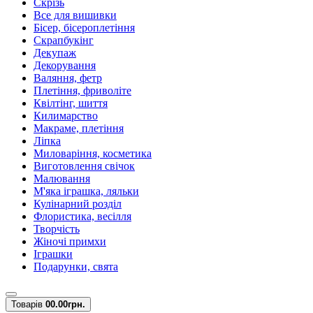
Скрізь
Все для вишивки
Бісер, бісероплетіння
Скрапбукінг
Декупаж
Декорування
Валяння, фетр
Плетіння, фриволіте
Квілтінг, шиття
Килимарство
Макраме, плетіння
Ліпка
Миловаріння, косметика
Виготовлення свічок
Малювання
М'яка іграшка, ляльки
Кулінарний розділ
Флористика, весілля
Творчість
Жіночі примхи
Іграшки
Подарунки, свята
Товарів
0
0.00грн.