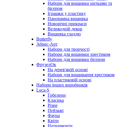
Набори для вишивки нитками та
бісером
Іграшки у пластику
Панорамна вишивка
Новорічні прикраси
Великодній декор
Вишивка гладдю
Butterfly
Абрис-Арт
Набори для творчості
Набори для вишивки хрестиком
Набори для вишивки бісером
ФрузелОк
На дерев'яній основі
Набори для вишивання хрестиком
На пластиковій основі
Набори інших виробників
Luca-S
Гобелени
Класика
Різне
Пейзажі
Фауна
Квіти
Натюрморти