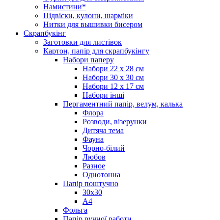
Намистини*
Підвіски, кулони, шарміки
Нитки для вышивки бисером
Скрапбукінг
Заготовки для листівок
Картон, папір для скрапбукінгу
Набори паперу
Набори 22 х 28 см
Набори 30 х 30 см
Набори 12 х 17 см
Набори інші
Пергаментний папір, велум, калька
Флора
Розводи, візерунки
Дитяча тема
Фауна
Чорно-білий
Любов
Разное
Однотонна
Папір поштучно
30х30
А4
Фольга
Папір ручної работи