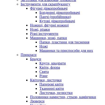
Інструменти для скрапбукингу
Фігурні діркопробивачі
Бордюрні діркопробивачі
Панчі (пробійники)
Кутові діркопробивачі
Ножиці, фігурні ножиці
Ножі, різаки
Різні інструменти
Машинки, ножі, папки
Папки, пластини для тиснення
Ножі
Машинки та приспособи для них
Прикраси
Брадси
Круги, квадрати
Квіти, флора
Свята
Різне
Квіточки, листочки
Паперові квіти
Тканинні квіти
Листочки, пелюстки
Половинки намистин, стрази, камінчики
Люверси