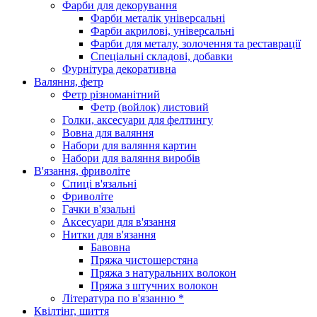
Фарби для декорування
Фарби металік універсальні
Фарби акрилові, універсальні
Фарби для металу, золочення та реставрації
Спеціальні складові, добавки
Фурнітура декоративна
Валяння, фетр
Фетр різноманітний
Фетр (войлок) листовий
Голки, аксесуари для фелтингу
Вовна для валяння
Набори для валяння картин
Набори для валяння виробів
В'язання, фриволіте
Спиці в'язальні
Фриволіте
Гачки в'язальні
Аксесуари для в'язання
Нитки для в'язання
Бавовна
Пряжа чистошерстяна
Пряжа з натуральних волокон
Пряжа з штучних волокон
Література по в'язанню *
Квілтінг, шиття