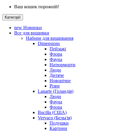
Ваш кошик порожній!
Категорії
new
Новинки
Все для вишивки
Набори для вишивання
Dimensions
Пейзажі
Флора
Фауна
Натюрморти
Люди
Дитяче
Новорічне
Різне
Lanarte (Голандія)
Люди
Фауна
Флора
Bucilla (США)
Vervaco (Бельгія)
Подушки
Картини