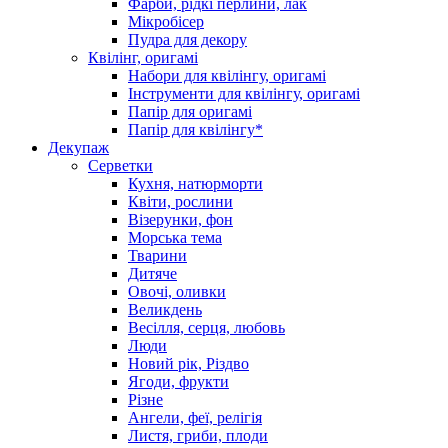
Фарби, рідкі перлини, лак
Мікробісер
Пудра для декору
Квілінг, оригамі
Набори для квілінгу, оригамі
Інструменти для квілінгу, оригамі
Папір для оригамі
Папір для квілінгу*
Декупаж
Серветки
Кухня, натюрморти
Квіти, рослини
Візерунки, фон
Морська тема
Тварини
Дитяче
Овочі, оливки
Великдень
Весілля, серця, любовь
Люди
Новий рік, Різдво
Ягоди, фрукти
Різне
Ангели, феї, релігія
Листя, гриби, плоди