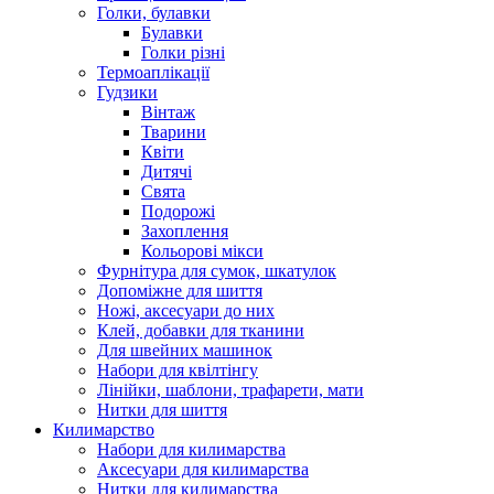
Голки, булавки
Булавки
Голки різні
Термоаплікації
Гудзики
Вінтаж
Тварини
Квіти
Дитячі
Свята
Подорожі
Захоплення
Кольорові мікси
Фурнітура для сумок, шкатулок
Допоміжне для шиття
Ножі, аксесуари до них
Клей, добавки для тканини
Для швейних машинок
Набори для квілтінгу
Лінійки, шаблони, трафарети, мати
Нитки для шиття
Килимарство
Набори для килимарства
Аксесуари для килимарства
Нитки для килимарства