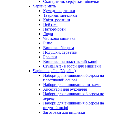
Скатертини, серфетки, мішечки
Чарiвна мить
Кумедні картинки
Тварини, метелики
Квіти, рослини
Пейзажі
Натюрморти
Люди
Часткова вишивка
Різне
Вишивка бісером
Подушки, серветки
Брошки
Вишивка на пластиковій канві
Crystal Art - набори для вишивки
Чарівна країна (Україна)
Набори для вишивання бісером на
пластиковій основі
Набори для вишивання нитками
Аксесуари для рукоділля
Набори для вишивання бісером по
дереву
Набори для вишивання бісером на
штучній шкірі
Заготовки для вишивки