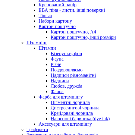
Крепований папір
ЕВА піна - листи, інші поверхні
Тішью
Набори картону
Картон поштучно
Картон поштучно, А4
Картон поштучно, інші розміри
Штампінг
Штампи
Візерунки, фон
Фауна
Різне
Поздоровляємо
Надписи різноманітні
Надписи
Любов, дружба
Флора
Фарба для штампінгу
Пігментні чорнила
Дистресингові чорнила
Крейдовані чорнила
На основі барвника (dye ink)
Аксесуари для штампінгу
Трафарети
Заготовки для альбомів, блокнотів