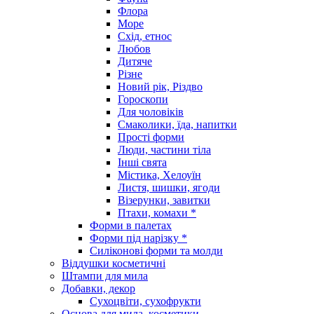
Флора
Море
Схід, етнос
Любов
Дитяче
Різне
Новий рік, Різдво
Гороскопи
Для чоловіків
Смаколики, їда, напитки
Прості форми
Люди, частини тіла
Інші свята
Містика, Хелоуїн
Листя, шишки, ягоди
Візерунки, завитки
Птахи, комахи *
Форми в палетах
Форми під нарізку *
Силіконові форми та молди
Віддушки косметичні
Штампи для мила
Добавки, декор
Сухоцвіти, сухофрукти
Основа для мила, косметики