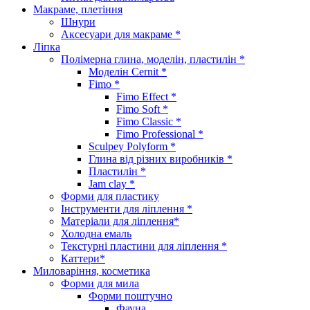
Макраме, плетіння
Шнури
Аксесуари для макраме *
Ліпка
Полімерна глина, моделін, пластилін *
Моделін Cernit *
Fimo *
Fimo Effect *
Fimo Soft *
Fimo Classic *
Fimo Professional *
Sculpey Polyform *
Глина від різних виробників *
Пластилін *
Jam clay *
Форми для пластику
Інструменти для ліплення *
Матеріали для ліплення*
Холодна емаль
Текстурні пластини для ліплення *
Каттери*
Миловаріння, косметика
Форми для мила
Форми поштучно
Фауна