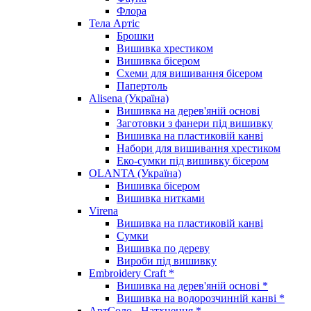
Флора
Тела Артіс
Брошки
Вишивка хрестиком
Вишивка бісером
Схеми для вишивання бісером
Папертоль
Alisena (Україна)
Вишивка на дерев'яній основі
Заготовки з фанери під вишивку
Вишивка на пластиковій канві
Набори для вишивання хрестиком
Еко-сумки під вишивку бісером
OLANTA (Україна)
Вишивка бісером
Вишивка нитками
Virena
Вишивка на пластиковій канві
Сумки
Вишивка по дереву
Вироби під вишивку
Embroidery Craft *
Вишивка на дерев'яній основі *
Вишивка на водорозчинній канві *
АртСоло - Натхнення *