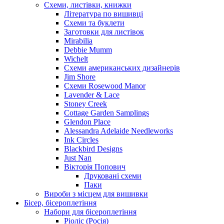
Схеми, листівки, книжки
Література по вишивці
Схеми та буклети
Заготовки для листівок
Mirabilia
Debbie Mumm
Wichelt
Схеми американських дизайнерів
Jim Shore
Cхеми Rosewood Manor
Lavender & Lace
Stoney Creek
Cottage Garden Samplings
Glendon Place
Alessandra Adelaide Needleworks
Ink Circles
Blackbird Designs
Just Nan
Вікторія Попович
Друковані схеми
Паки
Вироби з місцем для вишивки
Бісер, бісероплетіння
Набори для бісероплетіння
Ріоліс (Росія)