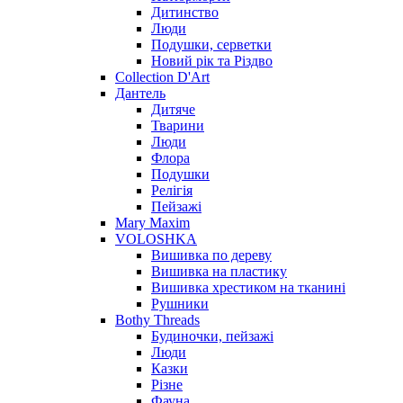
Дитинство
Люди
Подушки, серветки
Новий рік та Різдво
Collection D'Art
Дантель
Дитяче
Тварини
Люди
Флора
Подушки
Релігія
Пейзажі
Mary Maxim
VOLOSHKA
Вишивка по дереву
Вишивка на пластику
Вишивка хрестиком на тканині
Рушники
Bothy Threads
Будиночки, пейзажі
Люди
Казки
Різне
Фауна