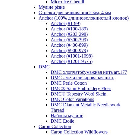
Micro Ice Chenill
Муліне різне
Стрічки для вишивання 2 мм, 4 мм
Anchor (100% длинноволокнистый хлопок)
Anchor (#1-99)
Anchor (#100-189)
Anchor (#203-298)
Anchor (#300-399)
Anchor (#400-899)
Anchor (#900-979)
Anchor (#1001-1098)
Anchor (#1201-9575)
DMC
DMC хлопчатобумажная нить art.177
DMC - металлизированая нить
DMC Perle Cotton
DMC® Satin Embroidery Floss
DMC® Tapestry Wool Skein
DMC Color Variations
DMC Diamant Metallic Needlework
Thread
Наборы мулине
DMC Etoile
Caron Collection
Caron Collection Wildflowers