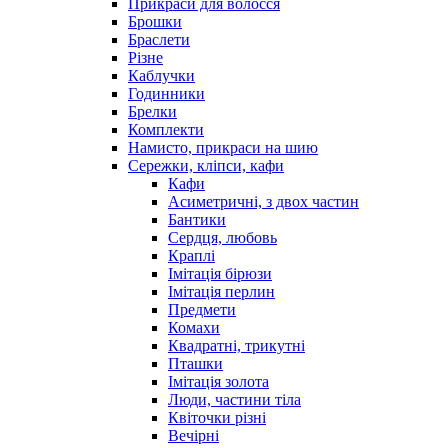
Прикраси для волосся
Брошки
Браслети
Різне
Каблучки
Годинники
Брелки
Комплекти
Намисто, прикраси на шию
Сережки, кліпси, кафи
Кафи
Асиметричні, з двох частин
Бантики
Сердця, любовь
Краплі
Імітація бірюзи
Імітація перлин
Предмети
Комахи
Квадратні, трикутні
Пташки
Імітація золота
Люди, частини тіла
Квіточки різні
Вечірні