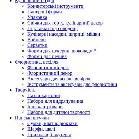
Кулінарний розділ
Кондитерські інструменти
Паперові форми
Упаковка
Свічки для торту, кулінарний декор
Підставки під солодощі
Кулінарні насадки, шприці, мішки
Вайнери
Серветки
Форми для цукерок, шоколаду *
Форми для печива
Флористика, весілля
Флористичний дріт
Флористичний декор
Аксесуари для весіль, вечірок
Інструменти та аксесуари для флористики
Творчість
Пазли картонні
Набори для видряпування
Інші канцтовари
Набори для дитячої творчості
Панські штучки
Сумки, клатчі, рюкзаки
Шарфи, шалі
Прикраси, біжутерія