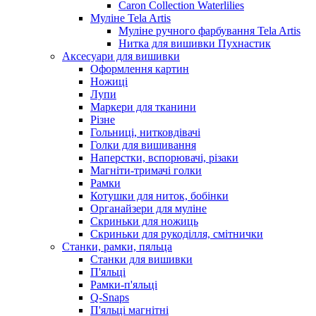
Caron Collection Waterlilies
Муліне Tela Artis
Муліне ручного фарбування Tela Artis
Нитка для вишивки Пухнастик
Аксесуари для вишивки
Оформлення картин
Ножиці
Лупи
Маркери для тканини
Різне
Гольниці, нитковдівачі
Голки для вишивання
Наперстки, вспорювачі, різаки
Магніти-тримачі голки
Рамки
Котушки для ниток, бобінки
Органайзери для муліне
Скриньки для ножиць
Скриньки для рукоділля, смітнички
Станки, рамки, пяльца
Станки для вишивки
П'яльці
Рамки-п'яльці
Q-Snaps
П'яльці магнітні