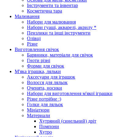
Інструменти та інвентар
Косметична тара
Малювання
Набори для малювання
Набори гуаші, акварелі, акрилу *
Пензлики та інші інструменти
Олівці
Різне
Виготовлення свічок
Барвники, матеріали для свічок
Гноти різні
Форми для свічок
М'яка іграшка, ляльки
Аксесуари для іграшок
Волосся для ляльок
Оченята, носики
Набори для виготовлення м'якої іграшки
Різне потрібне :)
Голки для ляльок
Мініатюри
Материали
Хутряний (синельний) дріт
Помпони
Хутро