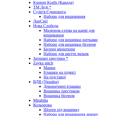
Kustom Krafts (Канада)
ТМ Леді *
Сузір'я Єдинорога
Набори для вишивання
ЛанСвіт
Нова Слобода
Малюнок-схема на канві для
вишивання
Набори для вишивки нитками
Набори для вишивки бісером
Бісерні мініатюри
Набори для шиття ляльок
Затишні хрестики *
Zayka stitch
Марки
Іграшки на підвісі
На підставці
ВДВ (Україна)
Декоративні іграшки
Вишивка хрестиком
Вишивка бісером
Mirabilia
Кольорова
Шопер під вишивку
Набори для вишивання декору