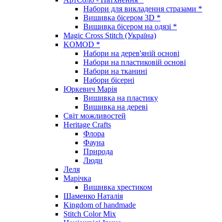
Набори для викладення стразами *
Вишивка бісером 3D *
Вишивка бісером на одязі *
Magic Cross Stitch (Україна)
KOMOD *
Набори на дерев'яній основі
Набори на пластиковій основі
Набори на тканині
Набори бісерні
Юркевич Марія
Вишивка на пластику
Вишивка на дереві
Світ можливостей
Heritage Crafts
Флора
Фауна
Природа
Люди
Леля
Марічка
Вишивка хрестиком
Шаменко Наталія
Kingdom of handmade
Stitch Color Mix