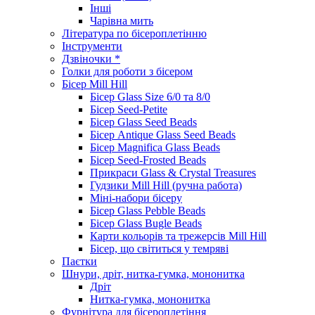
Інші
Чарівна мить
Література по бісероплетінню
Інструменти
Дзвіночки *
Голки для роботи з бісером
Бісер Mill Hill
Бісер Glass Size 6/0 та 8/0
Бісер Seed-Petite
Бісер Glass Seed Beads
Бісер Antique Glass Seed Beads
Бісер Magnifica Glass Beads
Бісер Seed-Frosted Beads
Прикраси Glass & Crystal Treasures
Гудзики Mill Hill (ручна работа)
Міні-набори бісеру
Бісер Glass Pebble Beads
Бісер Glass Bugle Beads
Карти кольорів та трежерсів Mill Hill
Бісер, що світиться у темряві
Паєтки
Шнури, дріт, нитка-гумка, мононитка
Дріт
Нитка-гумка, мононитка
Фурнітура для бісероплетіння