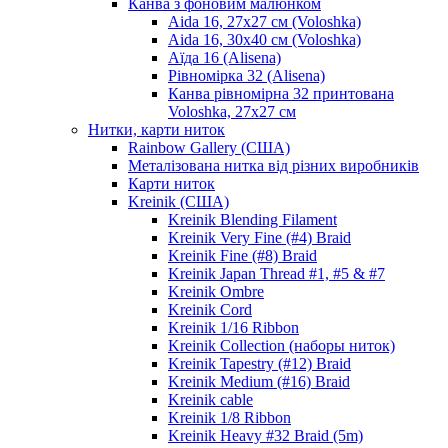
Канва з фоновим малюнком
Aida 16, 27х27 см (Voloshka)
Aida 16, 30х40 см (Voloshka)
Аїда 16 (Alisena)
Рівномірка 32 (Alisena)
Канва рівномірна 32 принтована
Voloshka, 27х27 см
Нитки, карти ниток
Rainbow Gallery (США)
Металізована нитка від різних виробників
Карти ниток
Kreinik (США)
Kreinik Blending Filament
Kreinik Very Fine (#4) Braid
Kreinik Fine (#8) Braid
Kreinik Japan Thread #1, #5 & #7
Kreinik Ombre
Kreinik Cord
Kreinik 1/16 Ribbon
Kreinik Collection (наборы ниток)
Kreinik Tapestry (#12) Braid
Kreinik Medium (#16) Braid
Kreinik cable
Kreinik 1/8 Ribbon
Kreinik Heavy #32 Braid (5m)