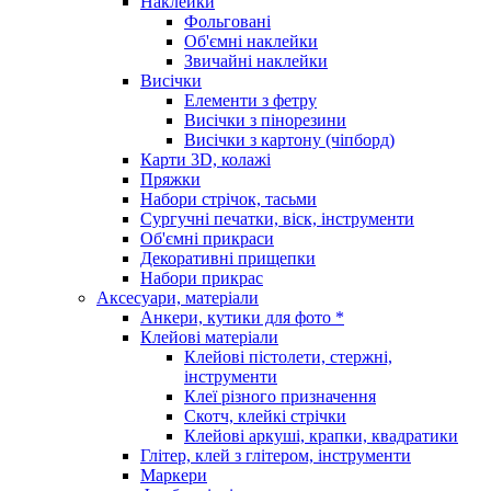
Наклейки
Фольговані
Об'ємні наклейки
Звичайні наклейки
Висічки
Елементи з фетру
Висічки з пінорезини
Висічки з картону (чіпборд)
Карти 3D, колажі
Пряжки
Набори стрічок, тасьми
Сургучні печатки, віск, інструменти
Об'ємні прикраси
Декоративні прищепки
Набори прикрас
Аксесуари, матеріали
Анкери, кутики для фото *
Клейові матеріали
Клейові пістолети, стержні,
інструменти
Клеї різного призначення
Скотч, клейкі стрічки
Клейові аркуші, крапки, квадратики
Глітер, клей з глітером, інструменти
Маркери