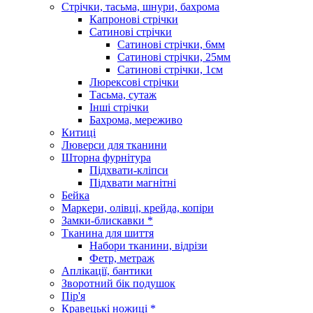
Стрічки, тасьма, шнури, бахрома
Капронові стрічки
Сатинові стрічки
Сатинові стрічки, 6мм
Сатинові стрічки, 25мм
Сатинові стрічки, 1см
Люрексові стрічки
Тасьма, сутаж
Інші стрічки
Бахрома, мереживо
Китиці
Люверси для тканини
Шторна фурнітура
Підхвати-кліпси
Підхвати магнітні
Бейка
Маркери, олівці, крейда, копіри
Замки-блискавки *
Тканина для шиття
Набори тканини, відрізи
Фетр, метраж
Аплікації, бантики
Зворотний бік подушок
Пір'я
Кравецькі ножиці *