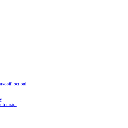
иковій основі
у
ій шкірі