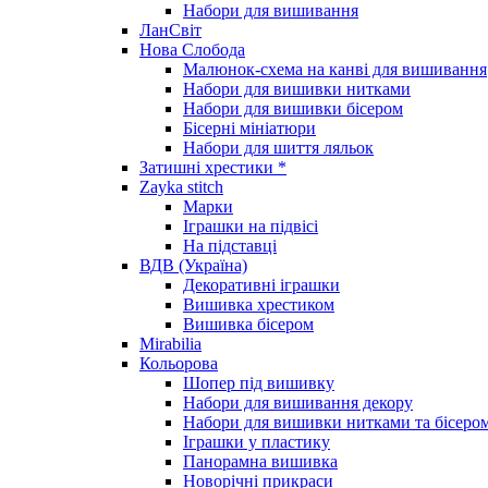
Набори для вишивання
ЛанСвіт
Нова Слобода
Малюнок-схема на канві для вишивання
Набори для вишивки нитками
Набори для вишивки бісером
Бісерні мініатюри
Набори для шиття ляльок
Затишні хрестики *
Zayka stitch
Марки
Іграшки на підвісі
На підставці
ВДВ (Україна)
Декоративні іграшки
Вишивка хрестиком
Вишивка бісером
Mirabilia
Кольорова
Шопер під вишивку
Набори для вишивання декору
Набори для вишивки нитками та бісеро
Іграшки у пластику
Панорамна вишивка
Новорічні прикраси