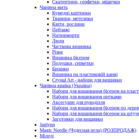
Скатертини, серфетки, мішечки
Чарiвна мить
Кумедні картинки
Тварини, метелики
Квіти, рослини
Пейзажі
Натюрморти
Люди
Часткова вишивка
Різне
Вишивка бісером
Подушки, серветки
Брошки
Вишивка на пластиковій канві
Crystal Art - набори для вишивки
Чарівна країна (Україна)
Набори для вишивання бісером на пласт
Набори для вишивання нитками
Аксесуари для рукоділля
Набори для вишивання бісером по дерев
Набори для вишивання бісером на штучн
Заготовки для вишивки
Janlynn
Magic Needle (Чудесная игла) (РОЗПРОДАЖ)
Міледі