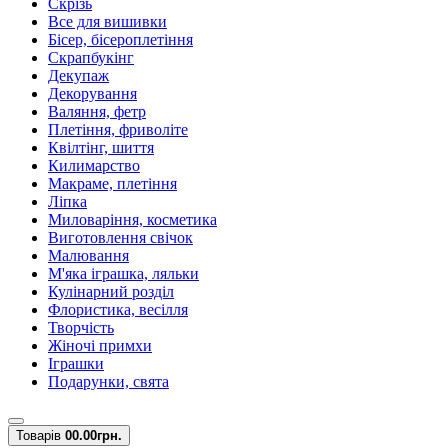
Скрізь
Все для вишивки
Бісер, бісероплетіння
Скрапбукінг
Декупаж
Декорування
Валяння, фетр
Плетіння, фриволіте
Квілтінг, шиття
Килимарство
Макраме, плетіння
Ліпка
Миловаріння, косметика
Виготовлення свічок
Малювання
М'яка іграшка, ляльки
Кулінарний розділ
Флористика, весілля
Творчість
Жіночі примхи
Іграшки
Подарунки, свята
Товарів
0
0.00грн.