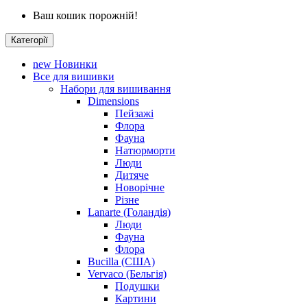
Ваш кошик порожній!
Категорії
new
Новинки
Все для вишивки
Набори для вишивання
Dimensions
Пейзажі
Флора
Фауна
Натюрморти
Люди
Дитяче
Новорічне
Різне
Lanarte (Голандія)
Люди
Фауна
Флора
Bucilla (США)
Vervaco (Бельгія)
Подушки
Картини