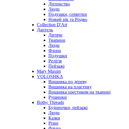
Дитинство
Люди
Подушки, серветки
Новий рік та Різдво
Collection D'Art
Дантель
Дитяче
Тварини
Люди
Флора
Подушки
Релігія
Пейзажі
Mary Maxim
VOLOSHKA
Вишивка по дереву
Вишивка на пластику
Вишивка хрестиком на тканині
Рушники
Bothy Threads
Будиночки, пейзажі
Люди
Казки
Різне
Фауна