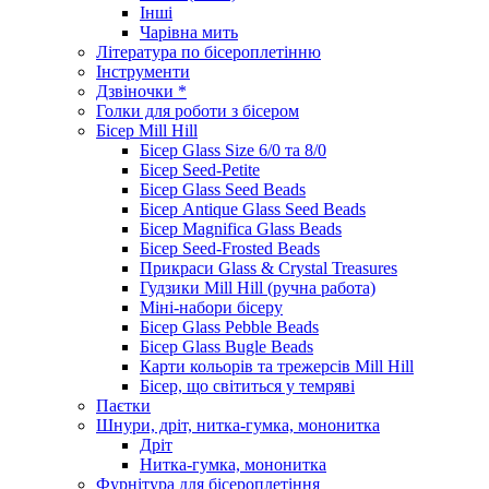
Інші
Чарівна мить
Література по бісероплетінню
Інструменти
Дзвіночки *
Голки для роботи з бісером
Бісер Mill Hill
Бісер Glass Size 6/0 та 8/0
Бісер Seed-Petite
Бісер Glass Seed Beads
Бісер Antique Glass Seed Beads
Бісер Magnifica Glass Beads
Бісер Seed-Frosted Beads
Прикраси Glass & Crystal Treasures
Гудзики Mill Hill (ручна работа)
Міні-набори бісеру
Бісер Glass Pebble Beads
Бісер Glass Bugle Beads
Карти кольорів та трежерсів Mill Hill
Бісер, що світиться у темряві
Паєтки
Шнури, дріт, нитка-гумка, мононитка
Дріт
Нитка-гумка, мононитка
Фурнітура для бісероплетіння