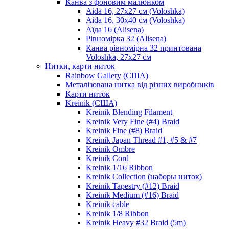
Канва з фоновим малюнком
Aida 16, 27х27 см (Voloshka)
Aida 16, 30х40 см (Voloshka)
Аїда 16 (Alisena)
Рівномірка 32 (Alisena)
Канва рівномірна 32 принтована
Voloshka, 27х27 см
Нитки, карти ниток
Rainbow Gallery (США)
Металізована нитка від різних виробників
Карти ниток
Kreinik (США)
Kreinik Blending Filament
Kreinik Very Fine (#4) Braid
Kreinik Fine (#8) Braid
Kreinik Japan Thread #1, #5 & #7
Kreinik Ombre
Kreinik Cord
Kreinik 1/16 Ribbon
Kreinik Collection (наборы ниток)
Kreinik Tapestry (#12) Braid
Kreinik Medium (#16) Braid
Kreinik cable
Kreinik 1/8 Ribbon
Kreinik Heavy #32 Braid (5m)