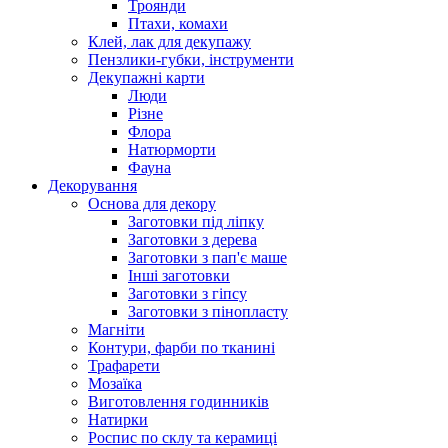
Троянди
Птахи, комахи
Клей, лак для декупажу
Пензлики-губки, інструменти
Декупажні карти
Люди
Різне
Флора
Натюрморти
Фауна
Декорування
Основа для декору
Заготовки під ліпку
Заготовки з дерева
Заготовки з пап'є маше
Інші заготовки
Заготовки з гіпсу
Заготовки з пінопласту
Магніти
Контури, фарби по тканині
Трафарети
Мозаїка
Виготовлення годинників
Натирки
Роспис по склу та керамиці