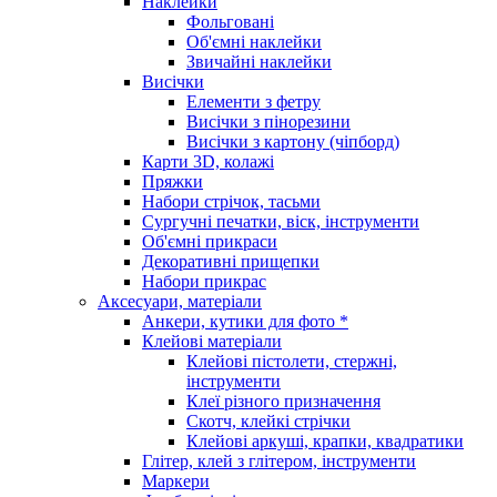
Наклейки
Фольговані
Об'ємні наклейки
Звичайні наклейки
Висічки
Елементи з фетру
Висічки з пінорезини
Висічки з картону (чіпборд)
Карти 3D, колажі
Пряжки
Набори стрічок, тасьми
Сургучні печатки, віск, інструменти
Об'ємні прикраси
Декоративні прищепки
Набори прикрас
Аксесуари, матеріали
Анкери, кутики для фото *
Клейові матеріали
Клейові пістолети, стержні,
інструменти
Клеї різного призначення
Скотч, клейкі стрічки
Клейові аркуші, крапки, квадратики
Глітер, клей з глітером, інструменти
Маркери