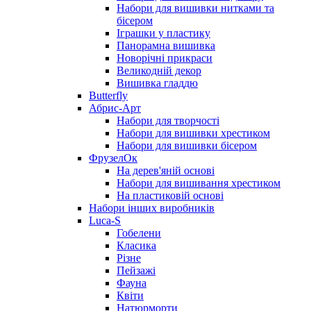
Набори для вишивки нитками та
бісером
Іграшки у пластику
Панорамна вишивка
Новорічні прикраси
Великодній декор
Вишивка гладдю
Butterfly
Абрис-Арт
Набори для творчості
Набори для вишивки хрестиком
Набори для вишивки бісером
ФрузелОк
На дерев'яній основі
Набори для вишивання хрестиком
На пластиковій основі
Набори інших виробників
Luca-S
Гобелени
Класика
Різне
Пейзажі
Фауна
Квіти
Натюрморти