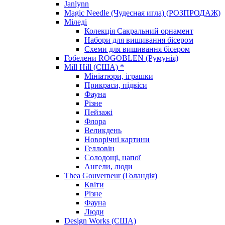
Janlynn
Magic Needle (Чудесная игла) (РОЗПРОДАЖ)
Міледі
Колекція Сакральний орнамент
Набори для вишивання бісером
Схеми для вишивання бісером
Гобелени ROGOBLEN (Румунія)
Mill Hill (США) *
Мініатюри, іграшки
Прикраси, підвіси
Фауна
Різне
Пейзажі
Флора
Великдень
Новорічні картини
Гелловін
Солодощі, напої
Ангели, люди
Thea Gouverneur (Голандія)
Квіти
Різне
Фауна
Люди
Design Works (США)