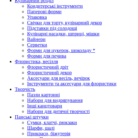
Кулінарний розділ
Кондитерські інструменти
Паперові форми
Упаковка
Свічки для торту, кулінарний декор
Підставки під солодощі
Кулінарні насадки, шприці, мішки
Вайнери
Серветки
Форми для цукерок, шоколаду *
Форми для печива
Флористика, весілля
Флористичний дріт
Флористичний декор
Аксесуари для весіль, вечірок
Інструменти та аксесуари для флористики
Творчість
Пазли картонні
Набори для видряпування
Інші канцтовари
Набори для дитячої творчості
Панські штучки
Сумки, клатчі, рюкзаки
Шарфи, шалі
Прикраси, біжутерія