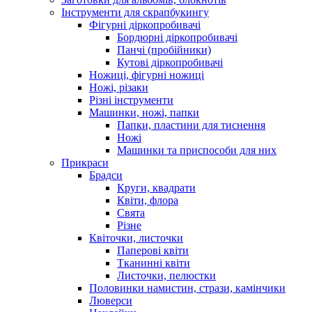
Інструменти для скрапбукингу
Фігурні діркопробивачі
Бордюрні діркопробивачі
Панчі (пробійники)
Кутові діркопробивачі
Ножиці, фігурні ножиці
Ножі, різаки
Різні інструменти
Машинки, ножі, папки
Папки, пластини для тиснення
Ножі
Машинки та приспособи для них
Прикраси
Брадси
Круги, квадрати
Квіти, флора
Свята
Різне
Квіточки, листочки
Паперові квіти
Тканинні квіти
Листочки, пелюстки
Половинки намистин, стрази, камінчики
Люверси