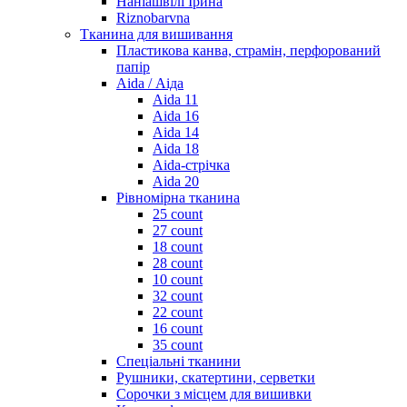
Наніашвілі Ірина
Riznobarvna
Тканина для вишивання
Пластикова канва, страмін, перфорований
папір
Aida / Аіда
Aida 11
Aida 16
Aida 14
Aida 18
Aida-стрічка
Aida 20
Рівномірна тканина
25 count
27 count
18 count
28 count
10 count
32 count
22 count
16 count
35 count
Спеціальні тканини
Рушники, скатертини, серветки
Сорочки з місцем для вишивки