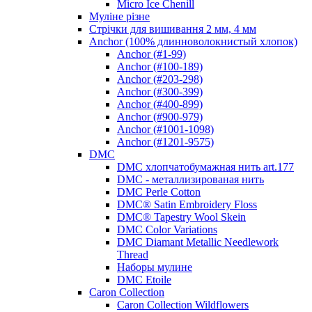
Micro Ice Chenill
Муліне різне
Стрічки для вишивання 2 мм, 4 мм
Anchor (100% длинноволокнистый хлопок)
Anchor (#1-99)
Anchor (#100-189)
Anchor (#203-298)
Anchor (#300-399)
Anchor (#400-899)
Anchor (#900-979)
Anchor (#1001-1098)
Anchor (#1201-9575)
DMC
DMC хлопчатобумажная нить art.177
DMC - металлизированая нить
DMC Perle Cotton
DMC® Satin Embroidery Floss
DMC® Tapestry Wool Skein
DMC Color Variations
DMC Diamant Metallic Needlework
Thread
Наборы мулине
DMC Etoile
Caron Collection
Caron Collection Wildflowers