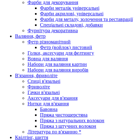
Фарби для декорування
Фарби металік універсальні
Фарби акрилові, універсальні
Фарби для металу, золочення та реставрації
Спеціальні складові, добавки
Фурнітура декоративна
Валяння, фетр
Фетр різноманітний
Фетр (войлок) листовий
Голки, аксесуари для фелтингу
Вовна для валяння
Набори для валяння картин
Набори для валяння виробів
В'язання, фриволіте
Спиці в'язальні
Фриволіте
Гачки в'язальні
Аксесуари для в'язання
Нитки для в'язання
Бавовна
Пряжа чистошерстяна
Пряжа з натуральних волокон
Пряжа з штучних волокон
Література по в'язанню *
Квілтінг, шиття