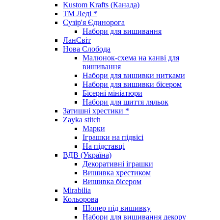
Kustom Krafts (Канада)
ТМ Леді *
Сузір'я Єдинорога
Набори для вишивання
ЛанСвіт
Нова Слобода
Малюнок-схема на канві для
вишивання
Набори для вишивки нитками
Набори для вишивки бісером
Бісерні мініатюри
Набори для шиття ляльок
Затишні хрестики *
Zayka stitch
Марки
Іграшки на підвісі
На підставці
ВДВ (Україна)
Декоративні іграшки
Вишивка хрестиком
Вишивка бісером
Mirabilia
Кольорова
Шопер під вишивку
Набори для вишивання декору