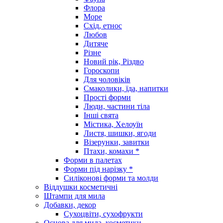
Флора
Море
Схід, етнос
Любов
Дитяче
Різне
Новий рік, Різдво
Гороскопи
Для чоловіків
Смаколики, їда, напитки
Прості форми
Люди, частини тіла
Інші свята
Містика, Хелоуїн
Листя, шишки, ягоди
Візерунки, завитки
Птахи, комахи *
Форми в палетах
Форми під нарізку *
Силіконові форми та молди
Віддушки косметичні
Штампи для мила
Добавки, декор
Сухоцвіти, сухофрукти
Основа для мила, косметики