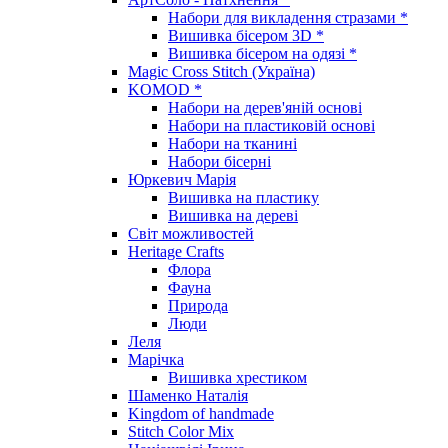
Набори для викладення стразами *
Вишивка бісером 3D *
Вишивка бісером на одязі *
Magic Cross Stitch (Україна)
KOMOD *
Набори на дерев'яній основі
Набори на пластиковій основі
Набори на тканині
Набори бісерні
Юркевич Марія
Вишивка на пластику
Вишивка на дереві
Світ можливостей
Heritage Crafts
Флора
Фауна
Природа
Люди
Леля
Марічка
Вишивка хрестиком
Шаменко Наталія
Kingdom of handmade
Stitch Color Mix