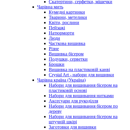
Скатертини, серфетки, мішечки
Чарiвна мить
Кумедні картинки
Тварини, метелики
Квіти, рослини
Пейзажі
Натюрморти
Люди
Часткова вишивка
Різне
Вишивка бісером
Подушки, серветки
Брошки
Вишивка на пластиковій канві
Crystal Art - набори для вишивки
Чарівна країна (Україна)
Набори для вишивання бісером на
пластиковій основі
Набори для вишивання нитками
Аксесуари для рукоділля
Набори для вишивання бісером по
дереву
Набори для вишивання бісером на
штучній шкірі
Заготовки для вишивки