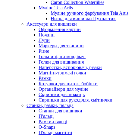
Caron Collection Waterlilies
Муліне Tela Artis
Муліне ручного фарбування Tela Artis
Нитка для вишивки Пухнастик
Аксесуари для вишивки
Оформлення картин
Ножиці
Лупи
Маркери для тканини
Різне
Гольниці, нитковдівачі
Голки для вишивання
Наперстки, вспорювачі, різаки
Магніти-тримачі голки
Рамки
Котушки для ниток, бобінки
Органайзери для муліне
Скриньки для ножиць
Скриньки для рукоділля, смітнички
Станки, рамки, пяльца
Станки для вишивки
П'яльці
Рамки-п'яльці
Q-Snaps
П'яльці магнітні