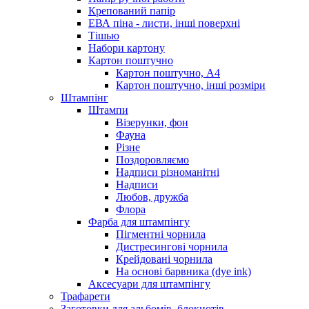
Крепований папір
ЕВА піна - листи, інші поверхні
Тішью
Набори картону
Картон поштучно
Картон поштучно, А4
Картон поштучно, інші розміри
Штампінг
Штампи
Візерунки, фон
Фауна
Різне
Поздоровляємо
Надписи різноманітні
Надписи
Любов, дружба
Флора
Фарба для штампінгу
Пігментні чорнила
Дистресингові чорнила
Крейдовані чорнила
На основі барвника (dye ink)
Аксесуари для штампінгу
Трафарети
Заготовки для альбомів, блокнотів