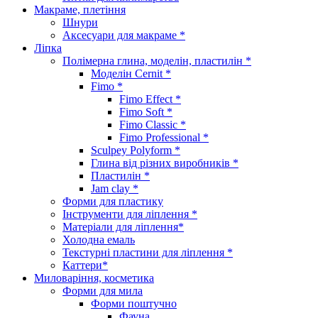
Макраме, плетіння
Шнури
Аксесуари для макраме *
Ліпка
Полімерна глина, моделін, пластилін *
Моделін Cernit *
Fimo *
Fimo Effect *
Fimo Soft *
Fimo Classic *
Fimo Professional *
Sculpey Polyform *
Глина від різних виробників *
Пластилін *
Jam clay *
Форми для пластику
Інструменти для ліплення *
Матеріали для ліплення*
Холодна емаль
Текстурні пластини для ліплення *
Каттери*
Миловаріння, косметика
Форми для мила
Форми поштучно
Фауна