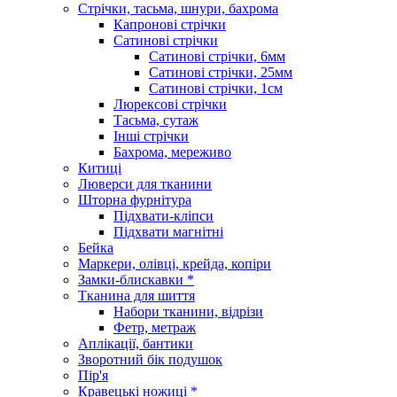
Стрічки, тасьма, шнури, бахрома
Капронові стрічки
Сатинові стрічки
Сатинові стрічки, 6мм
Сатинові стрічки, 25мм
Сатинові стрічки, 1см
Люрексові стрічки
Тасьма, сутаж
Інші стрічки
Бахрома, мереживо
Китиці
Люверси для тканини
Шторна фурнітура
Підхвати-кліпси
Підхвати магнітні
Бейка
Маркери, олівці, крейда, копіри
Замки-блискавки *
Тканина для шиття
Набори тканини, відрізи
Фетр, метраж
Аплікації, бантики
Зворотний бік подушок
Пір'я
Кравецькі ножиці *