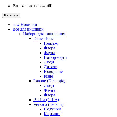
Ваш кошик порожній!
Категорії
new
Новинки
Все для вишивки
Набори для вишивання
Dimensions
Пейзажі
Флора
Фауна
Натюрморти
Люди
Дитяче
Новорічне
Різне
Lanarte (Голандія)
Люди
Фауна
Флора
Bucilla (США)
Vervaco (Бельгія)
Подушки
Картини