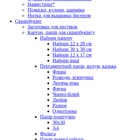
Намистини*
Підвіски, кулони, шарміки
Нитки для вышивки бисером
Скрапбукінг
Заготовки для листівок
Картон, папір для скрапбукінгу
Набори паперу
Набори 22 х 28 см
Набори 30 х 30 см
Набори 12 х 17 см
Набори інші
Пергаментний папір, велум, калька
Флора
Розводи, візерунки
Дитяча тема
Фауна
Чорно-білий
Любов
Разное
Однотонна
Папір поштучно
30х30
А4
Фольга
Папір ручної работи