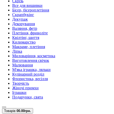
Скрізь
Все для вишивки
Бісер, бісероплетіння
Скрапбукінг
Декупаж
Декорування
Валяння, фетр
Плетіння, фриволіте
Квілтінг, шиття
Килимарство
Макраме, плетіння
Ліпка
Миловаріння, косметика
Виготовлення свічок
Малювання
М'яка іграшка, ляльки
Кулінарний розділ
Флористика, весілля
Творчість
Жіночі примхи
Іграшки
Подарунки, свята
Товарів
0
0.00грн.