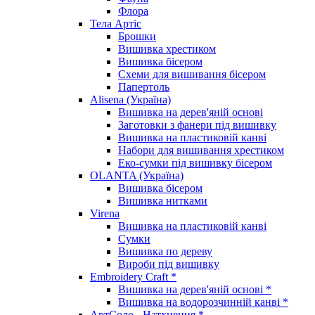
Флора
Тела Артіс
Брошки
Вишивка хрестиком
Вишивка бісером
Схеми для вишивання бісером
Папертоль
Alisena (Україна)
Вишивка на дерев'яній основі
Заготовки з фанери під вишивку
Вишивка на пластиковій канві
Набори для вишивання хрестиком
Еко-сумки під вишивку бісером
OLANTA (Україна)
Вишивка бісером
Вишивка нитками
Virena
Вишивка на пластиковій канві
Сумки
Вишивка по дереву
Вироби під вишивку
Embroidery Craft *
Вишивка на дерев'яній основі *
Вишивка на водорозчинній канві *
АртСоло - Натхнення *