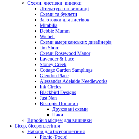
Схеми, листівки, книжки
Література по вишивці
Схеми та буклети
Заготовки для листівок
Mirabilia
Debbie Mumm
Wichelt
Схеми американських дизайнерів
Jim Shore
Cхеми Rosewood Manor
Lavender & Lace
Stoney Creek
Cottage Garden Samplings
Glendon Place
Alessandra Adelaide Needleworks
Ink Circles
Blackbird Designs
Just Nan
Вікторія Попович
Друковані схеми
Паки
Вироби з місцем для вишивки
Бісер, бісероплетіння
Набори для бісероплетіння
Ріоліс (Росія)