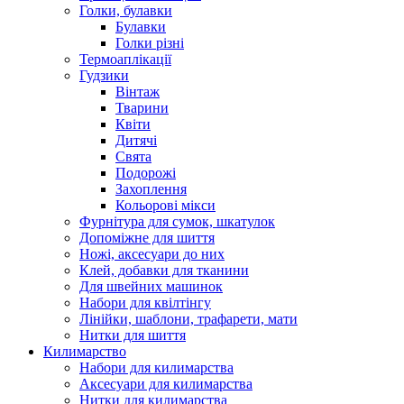
Голки, булавки
Булавки
Голки різні
Термоаплікації
Гудзики
Вінтаж
Тварини
Квіти
Дитячі
Свята
Подорожі
Захоплення
Кольорові мікси
Фурнітура для сумок, шкатулок
Допоміжне для шиття
Ножі, аксесуари до них
Клей, добавки для тканини
Для швейних машинок
Набори для квілтінгу
Лінійки, шаблони, трафарети, мати
Нитки для шиття
Килимарство
Набори для килимарства
Аксесуари для килимарства
Нитки для килимарства