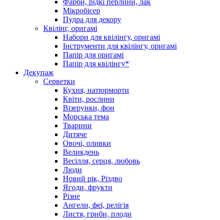
Фарби, рідкі перлини, лак
Мікробісер
Пудра для декору
Квілінг, оригамі
Набори для квілінгу, оригамі
Інструменти для квілінгу, оригамі
Папір для оригамі
Папір для квілінгу*
Декупаж
Серветки
Кухня, натюрморти
Квіти, рослини
Візерунки, фон
Морська тема
Тварини
Дитяче
Овочі, оливки
Великдень
Весілля, серця, любовь
Люди
Новий рік, Різдво
Ягоди, фрукти
Різне
Ангели, феї, релігія
Листя, гриби, плоди