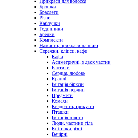
Прикраси для волосся
Брошки
Браслети
Різне
Каблучки
Годинники
Брелки
Комплекти
Намисто, прикраси на шию
Сережки, кліпси, кафи
Кафи
Асиметричні, з двох частин
Бантики
Сердця, любовь
Краплі
Імітація бірюзи
Імітація перлин
Предмети
Комахи
Квадратні, трикутні
Пташки
Імітація золота
Люди, частини тіла
Квіточки різні
Вечірні