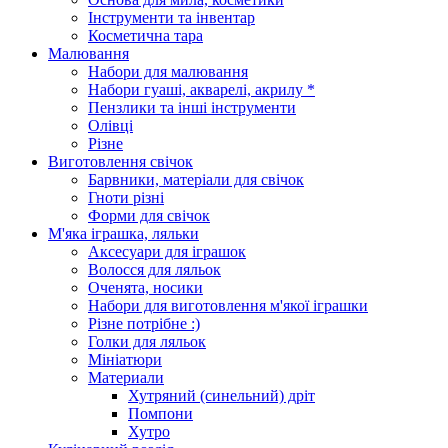
Інструменти та інвентар
Косметична тара
Малювання
Набори для малювання
Набори гуаші, акварелі, акрилу *
Пензлики та інші інструменти
Олівці
Різне
Виготовлення свічок
Барвники, матеріали для свічок
Гноти різні
Форми для свічок
М'яка іграшка, ляльки
Аксесуари для іграшок
Волосся для ляльок
Оченята, носики
Набори для виготовлення м'якої іграшки
Різне потрібне :)
Голки для ляльок
Мініатюри
Материали
Хутряний (синельний) дріт
Помпони
Хутро