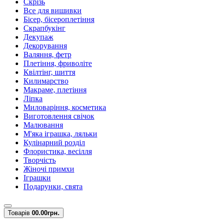
Скрізь
Все для вишивки
Бісер, бісероплетіння
Скрапбукінг
Декупаж
Декорування
Валяння, фетр
Плетіння, фриволіте
Квілтінг, шиття
Килимарство
Макраме, плетіння
Ліпка
Миловаріння, косметика
Виготовлення свічок
Малювання
М'яка іграшка, ляльки
Кулінарний розділ
Флористика, весілля
Творчість
Жіночі примхи
Іграшки
Подарунки, свята
Товарів
0
0.00грн.