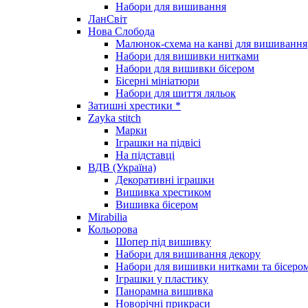
Набори для вишивання
ЛанСвіт
Нова Слобода
Малюнок-схема на канві для вишивання
Набори для вишивки нитками
Набори для вишивки бісером
Бісерні мініатюри
Набори для шиття ляльок
Затишні хрестики *
Zayka stitch
Марки
Іграшки на підвісі
На підставці
ВДВ (Україна)
Декоративні іграшки
Вишивка хрестиком
Вишивка бісером
Mirabilia
Кольорова
Шопер під вишивку
Набори для вишивання декору
Набори для вишивки нитками та бісеро
Іграшки у пластику
Панорамна вишивка
Новорічні прикраси