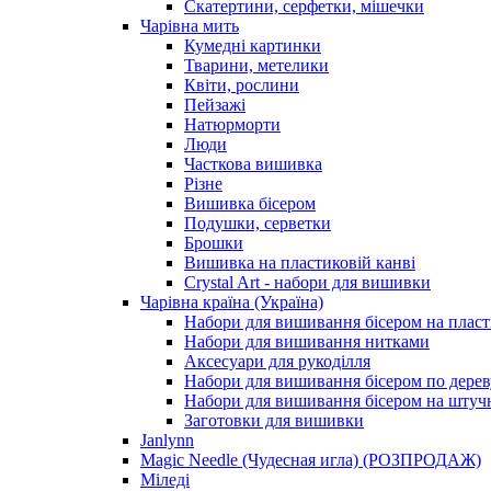
Скатертини, серфетки, мішечки
Чарiвна мить
Кумедні картинки
Тварини, метелики
Квіти, рослини
Пейзажі
Натюрморти
Люди
Часткова вишивка
Різне
Вишивка бісером
Подушки, серветки
Брошки
Вишивка на пластиковій канві
Crystal Art - набори для вишивки
Чарівна країна (Україна)
Набори для вишивання бісером на пласт
Набори для вишивання нитками
Аксесуари для рукоділля
Набори для вишивання бісером по дерев
Набори для вишивання бісером на штучн
Заготовки для вишивки
Janlynn
Magic Needle (Чудесная игла) (РОЗПРОДАЖ)
Міледі