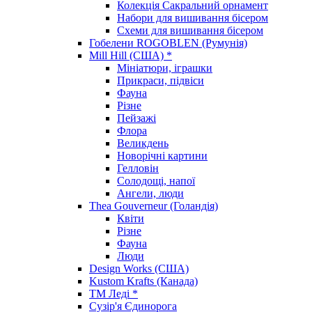
Колекція Сакральний орнамент
Набори для вишивання бісером
Схеми для вишивання бісером
Гобелени ROGOBLEN (Румунія)
Mill Hill (США) *
Мініатюри, іграшки
Прикраси, підвіси
Фауна
Різне
Пейзажі
Флора
Великдень
Новорічні картини
Гелловін
Солодощі, напої
Ангели, люди
Thea Gouverneur (Голандія)
Квіти
Різне
Фауна
Люди
Design Works (США)
Kustom Krafts (Канада)
ТМ Леді *
Сузір'я Єдинорога