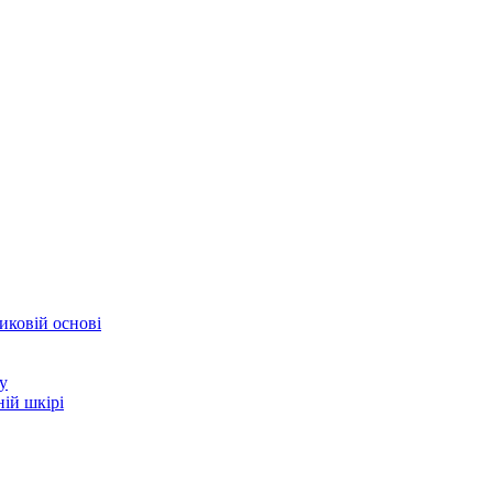
иковій основі
у
ій шкірі