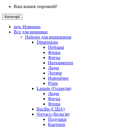
Ваш кошик порожній!
Категорії
new
Новинки
Все для вишивки
Набори для вишивання
Dimensions
Пейзажі
Флора
Фауна
Натюрморти
Люди
Дитяче
Новорічне
Різне
Lanarte (Голандія)
Люди
Фауна
Флора
Bucilla (США)
Vervaco (Бельгія)
Подушки
Картини