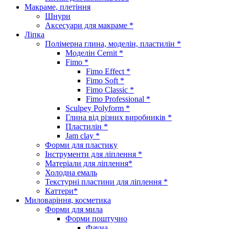
Макраме, плетіння
Шнури
Аксесуари для макраме *
Ліпка
Полімерна глина, моделін, пластилін *
Моделін Cernit *
Fimo *
Fimo Effect *
Fimo Soft *
Fimo Classic *
Fimo Professional *
Sculpey Polyform *
Глина від різних виробників *
Пластилін *
Jam clay *
Форми для пластику
Інструменти для ліплення *
Матеріали для ліплення*
Холодна емаль
Текстурні пластини для ліплення *
Каттери*
Миловаріння, косметика
Форми для мила
Форми поштучно
Фауна