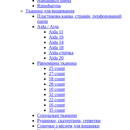
Наніашвілі Ірина
Riznobarvna
Тканина для вишивання
Пластикова канва, страмін, перфорований
папір
Aida / Аіда
Aida 11
Aida 16
Aida 14
Aida 18
Aida-стрічка
Aida 20
Рівномірна тканина
25 count
27 count
18 count
28 count
10 count
32 count
22 count
16 count
35 count
Спеціальні тканини
Рушники, скатертини, серветки
Сорочки з місцем для вишивки