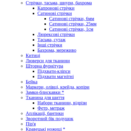
Стрічки, тасьма, шнури, бахрома
Капронові стрічки
Сатинові стрічки
Сатинові стрічки, 6мм
Сатинові стрічки, 25мм
Сатинові стрічки, 1см
Люрексові стрічки
Тасьма, сутаж
Інші стрічки
Бахрома, мереживо
Китиці
Люверси для тканини
Шторна фурнітура
Підхвати-кліпси
Підхвати магнітні
Бейка
Маркери, олівці, крейда, копіри
Замки-блискавки *
Тканина для шиття
Набори тканини, відрізи
Фетр, метраж
Аплікації, бантики
Зворотний бік подушок
Пір'я
Кравецькі ножиці *