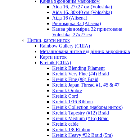
Канва з фоновим малюнком
Aida 16, 27х27 см (Voloshka)
Aida 16, 30х40 см (Voloshka)
Аїда 16 (Alisena)
Рівномірка 32 (Alisena)
Канва рівномірна 32 принтована
Voloshka, 27х27 см
Нитки, карти ниток
Rainbow Gallery (США)
Металізована нитка від різних виробників
Карти ниток
Kreinik (США)
Kreinik Blending Filament
Kreinik Very Fine (#4) Braid
Kreinik Fine (#8) Braid
Kreinik Japan Thread #1, #5 & #7
Kreinik Ombre
Kreinik Cord
Kreinik 1/16 Ribbon
Kreinik Collection (наборы ниток)
Kreinik Tapestry (#12) Braid
Kreinik Medium (#16) Braid
Kreinik cable
Kreinik 1/8 Ribbon
Kreinik Heavy #32 Braid (5m)