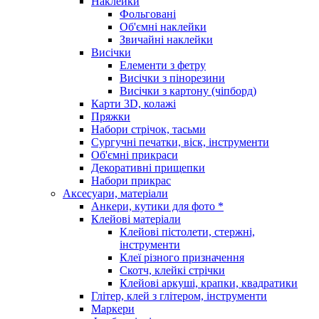
Наклейки
Фольговані
Об'ємні наклейки
Звичайні наклейки
Висічки
Елементи з фетру
Висічки з пінорезини
Висічки з картону (чіпборд)
Карти 3D, колажі
Пряжки
Набори стрічок, тасьми
Сургучні печатки, віск, інструменти
Об'ємні прикраси
Декоративні прищепки
Набори прикрас
Аксесуари, матеріали
Анкери, кутики для фото *
Клейові матеріали
Клейові пістолети, стержні,
інструменти
Клеї різного призначення
Скотч, клейкі стрічки
Клейові аркуші, крапки, квадратики
Глітер, клей з глітером, інструменти
Маркери