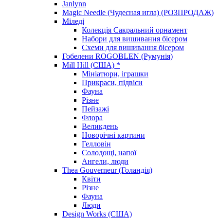
Janlynn
Magic Needle (Чудесная игла) (РОЗПРОДАЖ)
Міледі
Колекція Сакральний орнамент
Набори для вишивання бісером
Схеми для вишивання бісером
Гобелени ROGOBLEN (Румунія)
Mill Hill (США) *
Мініатюри, іграшки
Прикраси, підвіси
Фауна
Різне
Пейзажі
Флора
Великдень
Новорічні картини
Гелловін
Солодощі, напої
Ангели, люди
Thea Gouverneur (Голандія)
Квіти
Різне
Фауна
Люди
Design Works (США)