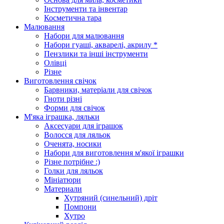
Інструменти та інвентар
Косметична тара
Малювання
Набори для малювання
Набори гуаші, акварелі, акрилу *
Пензлики та інші інструменти
Олівці
Різне
Виготовлення свічок
Барвники, матеріали для свічок
Гноти різні
Форми для свічок
М'яка іграшка, ляльки
Аксесуари для іграшок
Волосся для ляльок
Оченята, носики
Набори для виготовлення м'якої іграшки
Різне потрібне :)
Голки для ляльок
Мініатюри
Материали
Хутряний (синельний) дріт
Помпони
Хутро