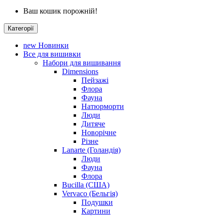
Ваш кошик порожній!
Категорії
new
Новинки
Все для вишивки
Набори для вишивання
Dimensions
Пейзажі
Флора
Фауна
Натюрморти
Люди
Дитяче
Новорічне
Різне
Lanarte (Голандія)
Люди
Фауна
Флора
Bucilla (США)
Vervaco (Бельгія)
Подушки
Картини