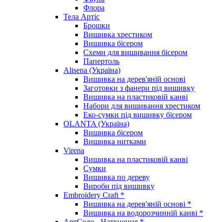
Флора
Тела Артіс
Брошки
Вишивка хрестиком
Вишивка бісером
Схеми для вишивання бісером
Папертоль
Alisena (Україна)
Вишивка на дерев'яній основі
Заготовки з фанери під вишивку
Вишивка на пластиковій канві
Набори для вишивання хрестиком
Еко-сумки під вишивку бісером
OLANTA (Україна)
Вишивка бісером
Вишивка нитками
Virena
Вишивка на пластиковій канві
Сумки
Вишивка по дереву
Вироби під вишивку
Embroidery Craft *
Вишивка на дерев'яній основі *
Вишивка на водорозчинній канві *
АртСоло - Натхнення *