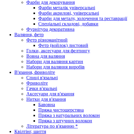
Фарби для декорування
Фарби металік універсальні
Фарби акрилові, універсальні
Фарби для металу, золочення та реставрації
Спеціальні складові, добавки
Фурнітура декоративна
Валяння, фетр
Фетр різноманітний
Фетр (войлок) листовий
Голки, аксесуари для фелтингу
Вовна для валяння
Набори для валяння картин
Набори для валяння виробів
В'язання, фриволіте
Спиці в'язальні
Фриволіте
Гачки в'язальні
Аксесуари для в'язання
Нитки для в'язання
Бавовна
Пряжа чистошерстяна
Пряжа з натуральних волокон
Пряжа з штучних волокон
Література по в'язанню *
Квілтінг, шиття