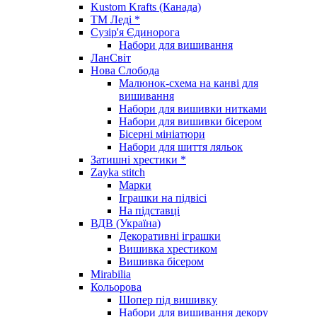
Kustom Krafts (Канада)
ТМ Леді *
Сузір'я Єдинорога
Набори для вишивання
ЛанСвіт
Нова Слобода
Малюнок-схема на канві для
вишивання
Набори для вишивки нитками
Набори для вишивки бісером
Бісерні мініатюри
Набори для шиття ляльок
Затишні хрестики *
Zayka stitch
Марки
Іграшки на підвісі
На підставці
ВДВ (Україна)
Декоративні іграшки
Вишивка хрестиком
Вишивка бісером
Mirabilia
Кольорова
Шопер під вишивку
Набори для вишивання декору