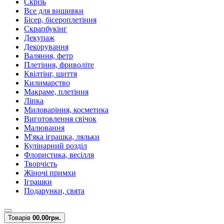
Скрізь
Все для вишивки
Бісер, бісероплетіння
Скрапбукінг
Декупаж
Декорування
Валяння, фетр
Плетіння, фриволіте
Квілтінг, шиття
Килимарство
Макраме, плетіння
Ліпка
Миловаріння, косметика
Виготовлення свічок
Малювання
М'яка іграшка, ляльки
Кулінарний розділ
Флористика, весілля
Творчість
Жіночі примхи
Іграшки
Подарунки, свята
Товарів
0
0.00грн.