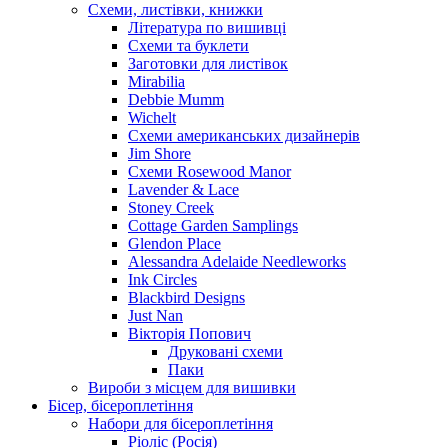
Схеми, листівки, книжки
Література по вишивці
Схеми та буклети
Заготовки для листівок
Mirabilia
Debbie Mumm
Wichelt
Схеми американських дизайнерів
Jim Shore
Cхеми Rosewood Manor
Lavender & Lace
Stoney Creek
Cottage Garden Samplings
Glendon Place
Alessandra Adelaide Needleworks
Ink Circles
Blackbird Designs
Just Nan
Вікторія Попович
Друковані схеми
Паки
Вироби з місцем для вишивки
Бісер, бісероплетіння
Набори для бісероплетіння
Ріоліс (Росія)