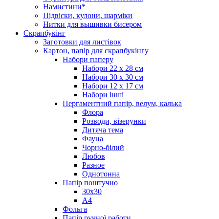
Намистини*
Підвіски, кулони, шарміки
Нитки для вышивки бисером
Скрапбукінг
Заготовки для листівок
Картон, папір для скрапбукінгу
Набори паперу
Набори 22 х 28 см
Набори 30 х 30 см
Набори 12 х 17 см
Набори інші
Пергаментний папір, велум, калька
Флора
Розводи, візерунки
Дитяча тема
Фауна
Чорно-білий
Любов
Разное
Однотонна
Папір поштучно
30х30
А4
Фольга
Папір ручної работи