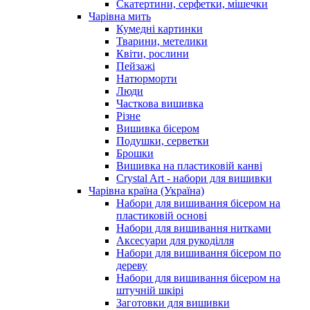
Скатертини, серфетки, мішечки
Чарiвна мить
Кумедні картинки
Тварини, метелики
Квіти, рослини
Пейзажі
Натюрморти
Люди
Часткова вишивка
Різне
Вишивка бісером
Подушки, серветки
Брошки
Вишивка на пластиковій канві
Crystal Art - набори для вишивки
Чарівна країна (Україна)
Набори для вишивання бісером на
пластиковій основі
Набори для вишивання нитками
Аксесуари для рукоділля
Набори для вишивання бісером по
дереву
Набори для вишивання бісером на
штучній шкірі
Заготовки для вишивки