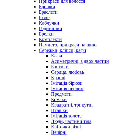
Прикраси для волосся
Брошки
Браслети
Різне
Каблучки
Годинники
Брелки
Комплекти
Намисто, прикраси на шию
Сережки, кліпси, кафи
Кафи
Асиметричні, з двох частин
Бантики
Сердця, любовь
Краплі
Імітація бірюзи
Імітація перлин
Предмети
Комахи
Квадратні, трикутні
Пташки
Імітація золота
Люди, частини тіла
Квіточки різні
Вечірні