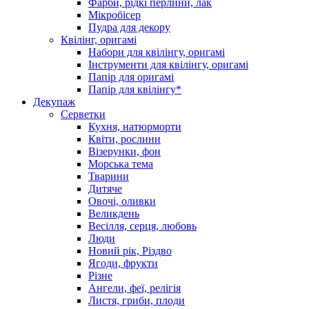
Фарби, рідкі перлини, лак
Мікробісер
Пудра для декору
Квілінг, оригамі
Набори для квілінгу, оригамі
Інструменти для квілінгу, оригамі
Папір для оригамі
Папір для квілінгу*
Декупаж
Серветки
Кухня, натюрморти
Квіти, рослини
Візерунки, фон
Морська тема
Тварини
Дитяче
Овочі, оливки
Великдень
Весілля, серця, любовь
Люди
Новий рік, Різдво
Ягоди, фрукти
Різне
Ангели, феї, релігія
Листя, гриби, плоди