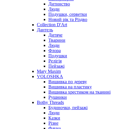
Дитинство
Люди
Подушки, серветки
Новий рік та Різдво
Collection D'Art
Дантель
Дитяче
Тварини
Люди
Флора
Подушки
Релігія
Пейзажі
Mary Maxim
VOLOSHKA
Вишивка по дереву
Вишивка на пластику
Вишивка хрестиком на тканині
Рушники
Bothy Threads
Будиночки, пейзажі
Люди
Казки
Різне
Фауна