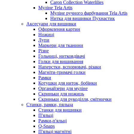
Caron Collection Waterlilies
Муліне Tela Artis
Муліне ручного фарбування Tela Artis
Нитка для вишивки Пухнастик
Аксесуари для вишивки
Оформлення картин
Ножиці
Лупи
Маркери для тканини
Різне
Гольниці, нитковдівачі
Голки для вишивання
Наперстки, вспорювачі, різаки
Магніти-тримачі голки
Рамки
Котушки для ниток, бобінки
Органайзери для муліне
Скриньки для ножиць
Скриньки для рукоділля, смітнички
Станки, рамки, пяльца
Станки для вишивки
П'яльці
Рамки-п'яльці
Q-Snaps
П'яльці магнітні