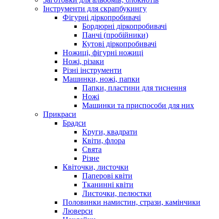
Інструменти для скрапбукингу
Фігурні діркопробивачі
Бордюрні діркопробивачі
Панчі (пробійники)
Кутові діркопробивачі
Ножиці, фігурні ножиці
Ножі, різаки
Різні інструменти
Машинки, ножі, папки
Папки, пластини для тиснення
Ножі
Машинки та приспособи для них
Прикраси
Брадси
Круги, квадрати
Квіти, флора
Свята
Різне
Квіточки, листочки
Паперові квіти
Тканинні квіти
Листочки, пелюстки
Половинки намистин, стрази, камінчики
Люверси