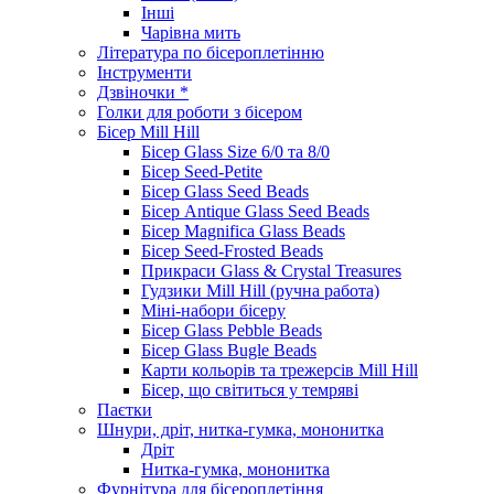
Інші
Чарівна мить
Література по бісероплетінню
Інструменти
Дзвіночки *
Голки для роботи з бісером
Бісер Mill Hill
Бісер Glass Size 6/0 та 8/0
Бісер Seed-Petite
Бісер Glass Seed Beads
Бісер Antique Glass Seed Beads
Бісер Magnifica Glass Beads
Бісер Seed-Frosted Beads
Прикраси Glass & Crystal Treasures
Гудзики Mill Hill (ручна работа)
Міні-набори бісеру
Бісер Glass Pebble Beads
Бісер Glass Bugle Beads
Карти кольорів та трежерсів Mill Hill
Бісер, що світиться у темряві
Паєтки
Шнури, дріт, нитка-гумка, мононитка
Дріт
Нитка-гумка, мононитка
Фурнітура для бісероплетіння