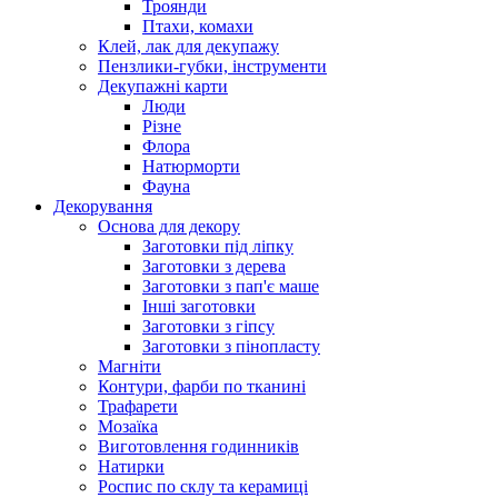
Троянди
Птахи, комахи
Клей, лак для декупажу
Пензлики-губки, інструменти
Декупажні карти
Люди
Різне
Флора
Натюрморти
Фауна
Декорування
Основа для декору
Заготовки під ліпку
Заготовки з дерева
Заготовки з пап'є маше
Інші заготовки
Заготовки з гіпсу
Заготовки з пінопласту
Магніти
Контури, фарби по тканині
Трафарети
Мозаїка
Виготовлення годинників
Натирки
Роспис по склу та керамиці