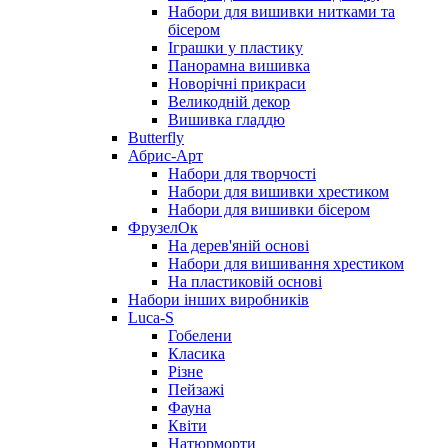
Набори для вишивки нитками та
бісером
Іграшки у пластику
Панорамна вишивка
Новорічні прикраси
Великодній декор
Вишивка гладдю
Butterfly
Абрис-Арт
Набори для творчості
Набори для вишивки хрестиком
Набори для вишивки бісером
ФрузелОк
На дерев'яній основі
Набори для вишивання хрестиком
На пластиковій основі
Набори інших виробників
Luca-S
Гобелени
Класика
Різне
Пейзажі
Фауна
Квіти
Натюрморти