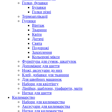
Голки, булавки
Булавки
Голки різні
Термоаплікації
Гудзики
Вінтаж
Тварини
Квіти
Дитячі
Свята
Подорожі
Захоплення
Кольорові мікси
Фурнітура для сумок, шкатулок
Допоміжне для шиття
Ножі, аксесуари до них
Клей, добавки для тканини
Для швейних машинок
Набори для квілтінгу
Лінійки, шаблони, трафарети, мати
Нитки для шиття
Килимарство
Набори для килимарства
Аксесуари для килимарства
Нитки для килимарства