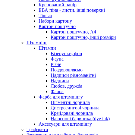
Крепований папір
ЕВА піна - листи, інші поверхні
Тішью
Набори картону
Картон поштучно
Картон поштучно, А4
Картон поштучно, інші розміри
Штампінг
Штампи
Візерунки, фон
Фауна
Різне
Поздоровляємо
Надписи різноманітні
Надписи
Любов, дружба
Флора
Фарба для штампінгу
Пігментні чорнила
Дистресингові чорнила
Крейдовані чорнила
На основі барвника (dye ink)
Аксесуари для штампінгу
Трафарети
Заготовки для альбомів, блокнотів