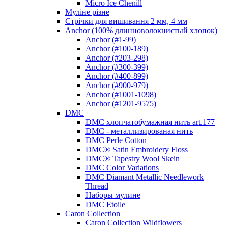
Micro Ice Chenill
Муліне різне
Стрічки для вишивання 2 мм, 4 мм
Anchor (100% длинноволокнистый хлопок)
Anchor (#1-99)
Anchor (#100-189)
Anchor (#203-298)
Anchor (#300-399)
Anchor (#400-899)
Anchor (#900-979)
Anchor (#1001-1098)
Anchor (#1201-9575)
DMC
DMC хлопчатобумажная нить art.177
DMC - металлизированая нить
DMC Perle Cotton
DMC® Satin Embroidery Floss
DMC® Tapestry Wool Skein
DMC Color Variations
DMC Diamant Metallic Needlework
Thread
Наборы мулине
DMC Etoile
Caron Collection
Caron Collection Wildflowers