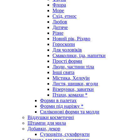
Флора
Море
Схід, етнос
Любов
Дитяче
Різне
Новий рік, Різдво
Гороскопи
Для чоловіків
Смаколики, їда, напитки
Прості форми
Люди, частини тіла
Інші свята
Містика, Хелоуїн
Листя, шишки, ягоди
Візерунки, завитки
Птахи, комахи *
Форми в палетах
Форми під нарізку *
Силіконові форми та молди
Віддушки косметичні
Штампи для мила
Добавки, декор
Сухоцвіти, сухофрукти
Основа для мила, косметики