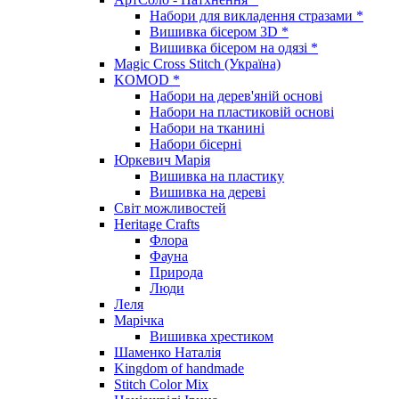
Набори для викладення стразами *
Вишивка бісером 3D *
Вишивка бісером на одязі *
Magic Cross Stitch (Україна)
KOMOD *
Набори на дерев'яній основі
Набори на пластиковій основі
Набори на тканині
Набори бісерні
Юркевич Марія
Вишивка на пластику
Вишивка на дереві
Світ можливостей
Heritage Crafts
Флора
Фауна
Природа
Люди
Леля
Марічка
Вишивка хрестиком
Шаменко Наталія
Kingdom of handmade
Stitch Color Mix