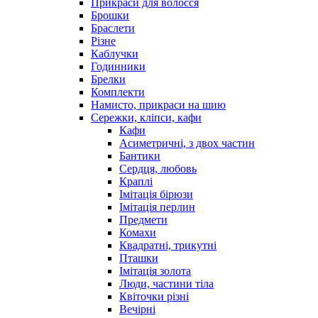
Прикраси для волосся
Брошки
Браслети
Різне
Каблучки
Годинники
Брелки
Комплекти
Намисто, прикраси на шию
Сережки, кліпси, кафи
Кафи
Асиметричні, з двох частин
Бантики
Сердця, любовь
Краплі
Імітація бірюзи
Імітація перлин
Предмети
Комахи
Квадратні, трикутні
Пташки
Імітація золота
Люди, частини тіла
Квіточки різні
Вечірні