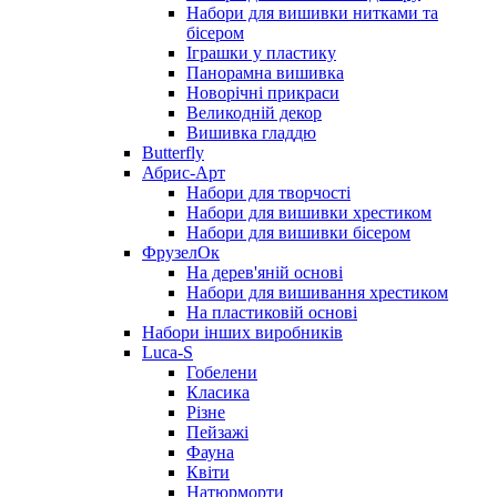
Набори для вишивки нитками та
бісером
Іграшки у пластику
Панорамна вишивка
Новорічні прикраси
Великодній декор
Вишивка гладдю
Butterfly
Абрис-Арт
Набори для творчості
Набори для вишивки хрестиком
Набори для вишивки бісером
ФрузелОк
На дерев'яній основі
Набори для вишивання хрестиком
На пластиковій основі
Набори інших виробників
Luca-S
Гобелени
Класика
Різне
Пейзажі
Фауна
Квіти
Натюрморти