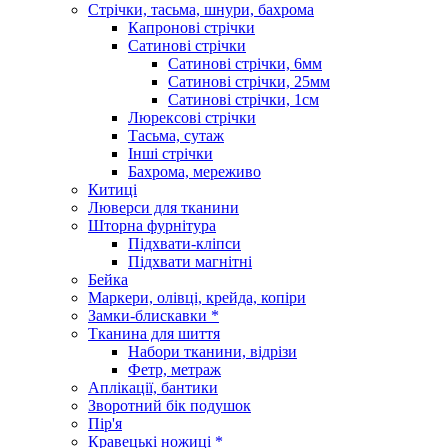
Стрічки, тасьма, шнури, бахрома
Капронові стрічки
Сатинові стрічки
Сатинові стрічки, 6мм
Сатинові стрічки, 25мм
Сатинові стрічки, 1см
Люрексові стрічки
Тасьма, сутаж
Інші стрічки
Бахрома, мереживо
Китиці
Люверси для тканини
Шторна фурнітура
Підхвати-кліпси
Підхвати магнітні
Бейка
Маркери, олівці, крейда, копіри
Замки-блискавки *
Тканина для шиття
Набори тканини, відрізи
Фетр, метраж
Аплікації, бантики
Зворотний бік подушок
Пір'я
Кравецькі ножиці *