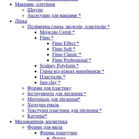
Макраме, плетіння
Шнури
Аксесуари для макраме *
Ліпка
Полімерна глина, моделін, пластилін *
Моделін Cernit *
Fimo *
Fimo Effect *
Fimo Soft *
Fimo Classic *
Fimo Professional *
Sculpey Polyform *
Глина від різних виробників *
Пластилін *
Jam clay *
Форми для пластику
Інструменти для ліплення *
Матеріали для ліплення*
Холодна емаль
Текстурні пластини для ліплення *
Каттери*
Миловаріння, косметика
Форми для мила
Форми поштучно
Фауна