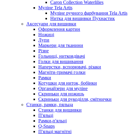
Caron Collection Waterlilies
Муліне Tela Artis
Муліне ручного фарбування Tela Artis
Нитка для вишивки Пухнастик
Аксесуари для вишивки
Оформлення картин
Ножиці
Лупи
Маркери для тканини
Різне
Гольниці, нитковдівачі
Голки для вишивання
Наперстки, вспорювачі, різаки
Магніти-тримачі голки
Рамки
Котушки для ниток, бобінки
Органайзери для муліне
Скриньки для ножиць
Скриньки для рукоділля, смітнички
Станки, рамки, пяльца
Станки для вишивки
П'яльці
Рамки-п'яльці
Q-Snaps
П'яльці магнітні