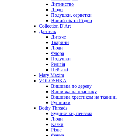
Дитинство
Люди
Подушки, серветки
Новий рік та Різдво
Collection D'Art
Дантель
Дитяче
Тварини
Люди
Флора
Подушки
Релігія
Пейзажі
Mary Maxim
VOLOSHKA
Вишивка по дереву
Вишивка на пластику
Вишивка хрестиком на тканині
Рушники
Bothy Threads
Будиночки, пейзажі
Люди
Казки
Різне
Фауна