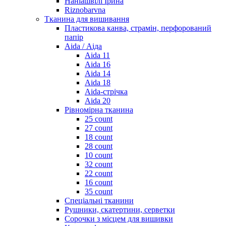
Наніашвілі Ірина
Riznobarvna
Тканина для вишивання
Пластикова канва, страмін, перфорований
папір
Aida / Аіда
Aida 11
Aida 16
Aida 14
Aida 18
Aida-стрічка
Aida 20
Рівномірна тканина
25 count
27 count
18 count
28 count
10 count
32 count
22 count
16 count
35 count
Спеціальні тканини
Рушники, скатертини, серветки
Сорочки з місцем для вишивки