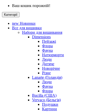
Ваш кошик порожній!
Категорії
new
Новинки
Все для вишивки
Набори для вишивання
Dimensions
Пейзажі
Флора
Фауна
Натюрморти
Люди
Дитяче
Новорічне
Різне
Lanarte (Голандія)
Люди
Фауна
Флора
Bucilla (США)
Vervaco (Бельгія)
Подушки
Картини