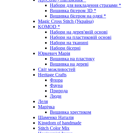
Набори для викладення стразами *
Вишивка бісером 3D *
Вишивка бісером на одязі *
Magic Cross Stitch (Україна)
KOMOD *
Набори на дерев'яній основі
Набори на пластиковій основі
Набори на тканині
Набори бісерні
Юркевич Марія
Вишивка на пластику
Вишивка на дереві
Світ можливостей
Heritage Crafts
Флора
Фауна
Природа
Люди
Леля
Марічка
Вишивка хрестиком
Шаменко Наталія
Kingdom of handmade
Stitch Color Mix