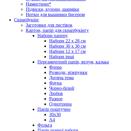
Намистини*
Підвіски, кулони, шарміки
Нитки для вышивки бисером
Скрапбукінг
Заготовки для листівок
Картон, папір для скрапбукінгу
Набори паперу
Набори 22 х 28 см
Набори 30 х 30 см
Набори 12 х 17 см
Набори інші
Пергаментний папір, велум, калька
Флора
Розводи, візерунки
Дитяча тема
Фауна
Чорно-білий
Любов
Разное
Однотонна
Папір поштучно
30х30
А4
Фольга
Папір ручної работи