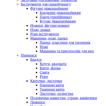
Інструменти для скрапбукингу
Фігурні діркопробивачі
Бордюрні діркопробивачі
Панчі (пробійники)
Кутові діркопробивачі
Ножиці, фігурні ножиці
Ножі, різаки
Різні інструменти
Машинки, ножі, папки
Папки, пластини для тиснення
Ножі
Машинки та приспособи для них
Прикраси
Брадси
Круги, квадрати
Квіти, флора
Свята
Різне
Квіточки, листочки
Паперові квіти
Тканинні квіти
Листочки, пелюстки
Половинки намистин, стрази, камінчики
Люверси