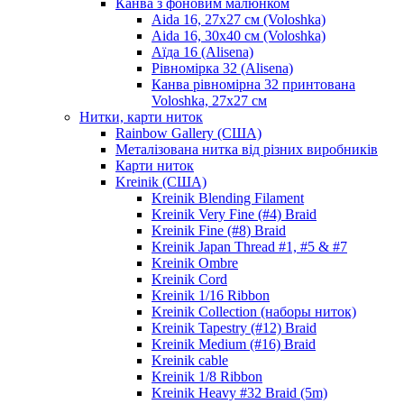
Канва з фоновим малюнком
Aida 16, 27х27 см (Voloshka)
Aida 16, 30х40 см (Voloshka)
Аїда 16 (Alisena)
Рівномірка 32 (Alisena)
Канва рівномірна 32 принтована
Voloshka, 27х27 см
Нитки, карти ниток
Rainbow Gallery (США)
Металізована нитка від різних виробників
Карти ниток
Kreinik (США)
Kreinik Blending Filament
Kreinik Very Fine (#4) Braid
Kreinik Fine (#8) Braid
Kreinik Japan Thread #1, #5 & #7
Kreinik Ombre
Kreinik Cord
Kreinik 1/16 Ribbon
Kreinik Collection (наборы ниток)
Kreinik Tapestry (#12) Braid
Kreinik Medium (#16) Braid
Kreinik cable
Kreinik 1/8 Ribbon
Kreinik Heavy #32 Braid (5m)