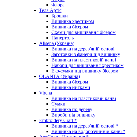
Флора
Тела Артіс
Брошки
Вишивка хрестиком
Вишивка бісером
Схеми для вишивання бісером
Папертоль
Alisena (Україна)
Вишивка на дерев'яній основі
Заготовки з фанери під вишивку
Вишивка на пластиковій канві
Набори для вишивання хрестиком
Еко-сумки під вишивку бісером
OLANTA (Україна)
Вишивка бісером
Вишивка нитками
Virena
Вишивка на пластиковій канві
Сумки
Вишивка по дереву
Вироби під вишивку
Embroidery Craft *
Вишивка на дерев'яній основі *
Вишивка на водорозчинній канві *
АртСоло - Натхнення *