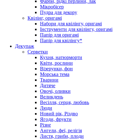
Фарби, рідкі перлини, лак
Мікробісер
Пудра для декору
Квілінг, оригамі
Набори для квілінгу, оригамі
Інструменти для квілінгу, оригамі
Папір для оригамі
Папір для квілінгу*
Декупаж
Серветки
Кухня, натюрморти
Квіти, рослини
Візерунки, фон
Морська тема
Тварини
Дитяче
Овочі, оливки
Великдень
Весілля, серця, любовь
Люди
Новий рік, Різдво
Ягоди, фрукти
Різне
Ангели, феї, релігія
Листя, гриби, плоди