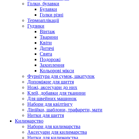
Голки, булавки
Булавки
Голки різні
Термоаплікації
Гудзики
Вінтаж
Тварини
Квіти
Дитячі
Свята
Подорожі
Захоплення
Кольорові мікси
Фурнітура для сумок, шкатулок
Допоміжне для шиття
Ножі, аксесуари до них
Клей, добавки для тканини
Для швейних машинок
Набори для квілтінгу
Лінійки, шаблони, трафарети, мати
Нитки для шиття
Килимарство
Набори для килимарства
Аксесуари для килимарства
Нитки для килимарства