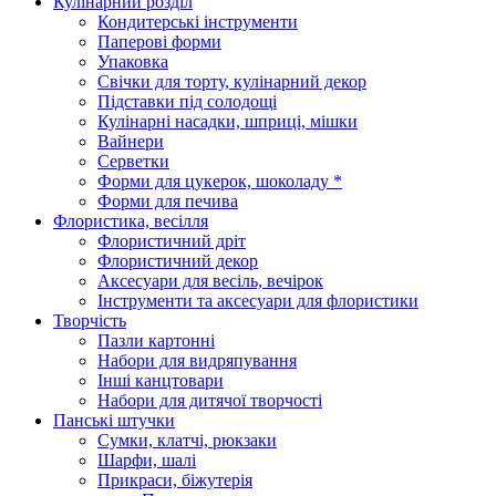
Кулінарний розділ
Кондитерські інструменти
Паперові форми
Упаковка
Свічки для торту, кулінарний декор
Підставки під солодощі
Кулінарні насадки, шприці, мішки
Вайнери
Серветки
Форми для цукерок, шоколаду *
Форми для печива
Флористика, весілля
Флористичний дріт
Флористичний декор
Аксесуари для весіль, вечірок
Інструменти та аксесуари для флористики
Творчість
Пазли картонні
Набори для видряпування
Інші канцтовари
Набори для дитячої творчості
Панські штучки
Сумки, клатчі, рюкзаки
Шарфи, шалі
Прикраси, біжутерія