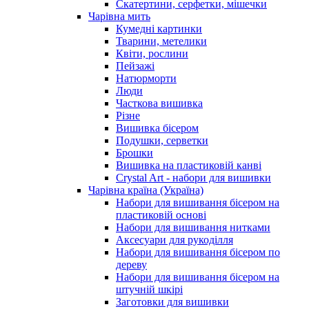
Скатертини, серфетки, мішечки
Чарiвна мить
Кумедні картинки
Тварини, метелики
Квіти, рослини
Пейзажі
Натюрморти
Люди
Часткова вишивка
Різне
Вишивка бісером
Подушки, серветки
Брошки
Вишивка на пластиковій канві
Crystal Art - набори для вишивки
Чарівна країна (Україна)
Набори для вишивання бісером на
пластиковій основі
Набори для вишивання нитками
Аксесуари для рукоділля
Набори для вишивання бісером по
дереву
Набори для вишивання бісером на
штучній шкірі
Заготовки для вишивки