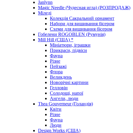
Janlynn
Magic Needle (Чудесная игла) (РОЗПРОДАЖ)
Міледі
Колекція Сакральний орнамент
Набори для вишивання бісером
Схеми для вишивання бісером
Гобелени ROGOBLEN (Румунія)
Mill Hill (США) *
Мініатюри, іграшки
Прикраси, підвіси
Фауна
Різне
Пейзажі
Флора
Великдень
Новорічні картини
Гелловін
Солодощі, напої
Ангели, люди
Thea Gouverneur (Голандія)
Квіти
Різне
Фауна
Люди
Design Works (США)