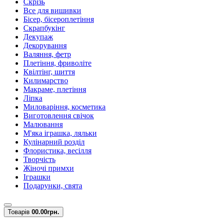
Скрізь
Все для вишивки
Бісер, бісероплетіння
Скрапбукінг
Декупаж
Декорування
Валяння, фетр
Плетіння, фриволіте
Квілтінг, шиття
Килимарство
Макраме, плетіння
Ліпка
Миловаріння, косметика
Виготовлення свічок
Малювання
М'яка іграшка, ляльки
Кулінарний розділ
Флористика, весілля
Творчість
Жіночі примхи
Іграшки
Подарунки, свята
Товарів
0
0.00грн.