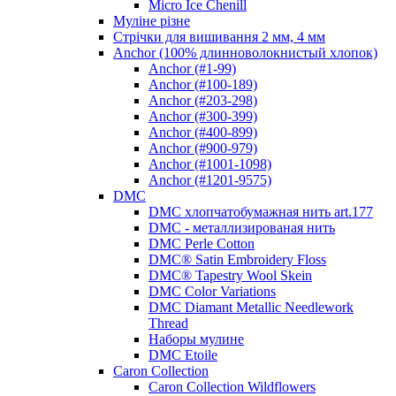
Micro Ice Chenill
Муліне різне
Стрічки для вишивання 2 мм, 4 мм
Anchor (100% длинноволокнистый хлопок)
Anchor (#1-99)
Anchor (#100-189)
Anchor (#203-298)
Anchor (#300-399)
Anchor (#400-899)
Anchor (#900-979)
Anchor (#1001-1098)
Anchor (#1201-9575)
DMC
DMC хлопчатобумажная нить art.177
DMC - металлизированая нить
DMC Perle Cotton
DMC® Satin Embroidery Floss
DMC® Tapestry Wool Skein
DMC Color Variations
DMC Diamant Metallic Needlework
Thread
Наборы мулине
DMC Etoile
Caron Collection
Caron Collection Wildflowers