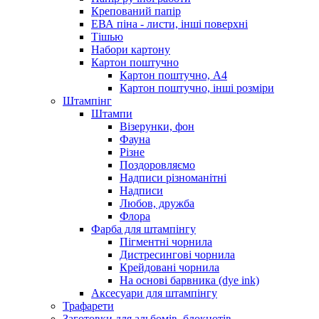
Крепований папір
ЕВА піна - листи, інші поверхні
Тішью
Набори картону
Картон поштучно
Картон поштучно, А4
Картон поштучно, інші розміри
Штампінг
Штампи
Візерунки, фон
Фауна
Різне
Поздоровляємо
Надписи різноманітні
Надписи
Любов, дружба
Флора
Фарба для штампінгу
Пігментні чорнила
Дистресингові чорнила
Крейдовані чорнила
На основі барвника (dye ink)
Аксесуари для штампінгу
Трафарети
Заготовки для альбомів, блокнотів