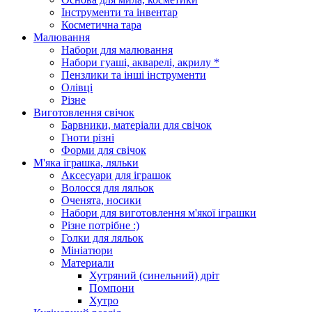
Інструменти та інвентар
Косметична тара
Малювання
Набори для малювання
Набори гуаші, акварелі, акрилу *
Пензлики та інші інструменти
Олівці
Різне
Виготовлення свічок
Барвники, матеріали для свічок
Гноти різні
Форми для свічок
М'яка іграшка, ляльки
Аксесуари для іграшок
Волосся для ляльок
Оченята, носики
Набори для виготовлення м'якої іграшки
Різне потрібне :)
Голки для ляльок
Мініатюри
Материали
Хутряний (синельний) дріт
Помпони
Хутро