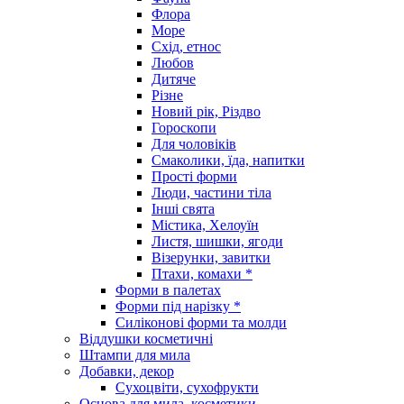
Флора
Море
Схід, етнос
Любов
Дитяче
Різне
Новий рік, Різдво
Гороскопи
Для чоловіків
Смаколики, їда, напитки
Прості форми
Люди, частини тіла
Інші свята
Містика, Хелоуїн
Листя, шишки, ягоди
Візерунки, завитки
Птахи, комахи *
Форми в палетах
Форми під нарізку *
Силіконові форми та молди
Віддушки косметичні
Штампи для мила
Добавки, декор
Сухоцвіти, сухофрукти
Основа для мила, косметики