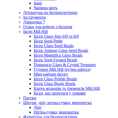
Інші
Чарівна мить
Література по бісероплетінню
Інструменти
Дзвіночки *
Голки для роботи з бісером
Бісер Mill Hill
Бісер Glass Size 6/0 та 8/0
Бісер Seed-Petite
Бісер Glass Seed Beads
Бісер Antique Glass Seed Beads
Бісер Magnifica Glass Beads
Бісер Seed-Frosted Beads
Прикраси Glass & Crystal Treasures
Гудзики Mill Hill (ручна работа)
Міні-набори бісеру
Бісер Glass Pebble Beads
Бісер Glass Bugle Beads
Карти кольорів та трежерсів Mill Hill
Бісер, що світиться у темряві
Паєтки
Шнури, дріт, нитка-гумка, мононитка
Дріт
Нитка-гумка, мононитка
Фурнітура для бісероплетіння