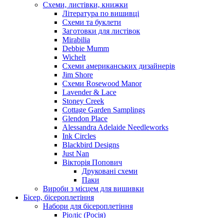
Схеми, листівки, книжки
Література по вишивці
Схеми та буклети
Заготовки для листівок
Mirabilia
Debbie Mumm
Wichelt
Схеми американських дизайнерів
Jim Shore
Cхеми Rosewood Manor
Lavender & Lace
Stoney Creek
Cottage Garden Samplings
Glendon Place
Alessandra Adelaide Needleworks
Ink Circles
Blackbird Designs
Just Nan
Вікторія Попович
Друковані схеми
Паки
Вироби з місцем для вишивки
Бісер, бісероплетіння
Набори для бісероплетіння
Ріоліс (Росія)