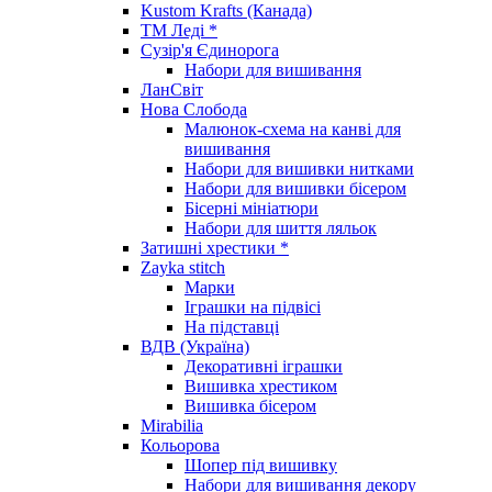
Kustom Krafts (Канада)
ТМ Леді *
Сузір'я Єдинорога
Набори для вишивання
ЛанСвіт
Нова Слобода
Малюнок-схема на канві для
вишивання
Набори для вишивки нитками
Набори для вишивки бісером
Бісерні мініатюри
Набори для шиття ляльок
Затишні хрестики *
Zayka stitch
Марки
Іграшки на підвісі
На підставці
ВДВ (Україна)
Декоративні іграшки
Вишивка хрестиком
Вишивка бісером
Mirabilia
Кольорова
Шопер під вишивку
Набори для вишивання декору