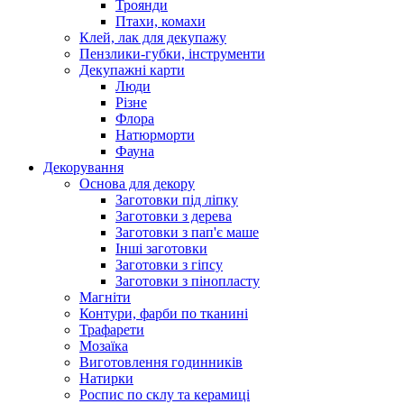
Троянди
Птахи, комахи
Клей, лак для декупажу
Пензлики-губки, інструменти
Декупажні карти
Люди
Різне
Флора
Натюрморти
Фауна
Декорування
Основа для декору
Заготовки під ліпку
Заготовки з дерева
Заготовки з пап'є маше
Інші заготовки
Заготовки з гіпсу
Заготовки з пінопласту
Магніти
Контури, фарби по тканині
Трафарети
Мозаїка
Виготовлення годинників
Натирки
Роспис по склу та керамиці