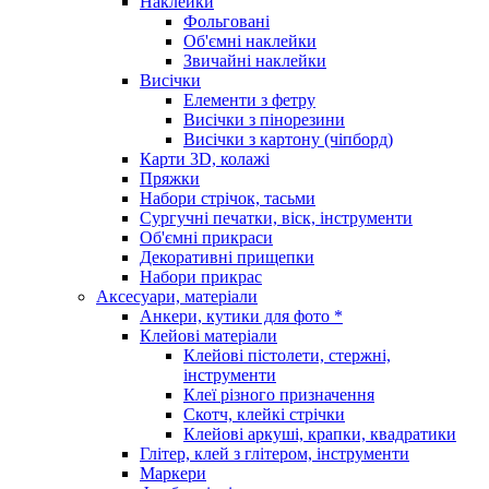
Наклейки
Фольговані
Об'ємні наклейки
Звичайні наклейки
Висічки
Елементи з фетру
Висічки з пінорезини
Висічки з картону (чіпборд)
Карти 3D, колажі
Пряжки
Набори стрічок, тасьми
Сургучні печатки, віск, інструменти
Об'ємні прикраси
Декоративні прищепки
Набори прикрас
Аксесуари, матеріали
Анкери, кутики для фото *
Клейові матеріали
Клейові пістолети, стержні,
інструменти
Клеї різного призначення
Скотч, клейкі стрічки
Клейові аркуші, крапки, квадратики
Глітер, клей з глітером, інструменти
Маркери