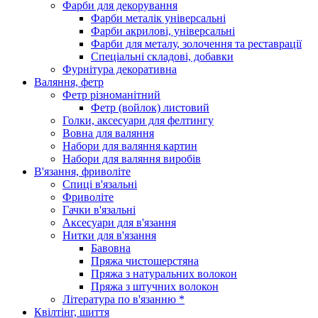
Фарби для декорування
Фарби металік універсальні
Фарби акрилові, універсальні
Фарби для металу, золочення та реставрації
Спеціальні складові, добавки
Фурнітура декоративна
Валяння, фетр
Фетр різноманітний
Фетр (войлок) листовий
Голки, аксесуари для фелтингу
Вовна для валяння
Набори для валяння картин
Набори для валяння виробів
В'язання, фриволіте
Спиці в'язальні
Фриволіте
Гачки в'язальні
Аксесуари для в'язання
Нитки для в'язання
Бавовна
Пряжа чистошерстяна
Пряжа з натуральних волокон
Пряжа з штучних волокон
Література по в'язанню *
Квілтінг, шиття