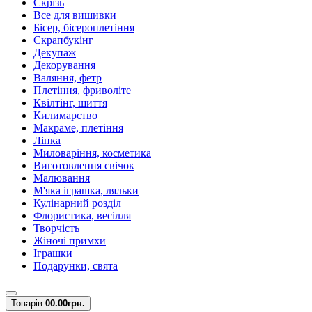
Скрізь
Все для вишивки
Бісер, бісероплетіння
Скрапбукінг
Декупаж
Декорування
Валяння, фетр
Плетіння, фриволіте
Квілтінг, шиття
Килимарство
Макраме, плетіння
Ліпка
Миловаріння, косметика
Виготовлення свічок
Малювання
М'яка іграшка, ляльки
Кулінарний розділ
Флористика, весілля
Творчість
Жіночі примхи
Іграшки
Подарунки, свята
Товарів
0
0.00грн.