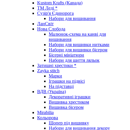
Kustom Krafts (Канада)
ТМ Леді *
Сузір'я Єдинорога
Набори для вишивання
ЛанСвіт
Нова Слобода
Малюнок-схема на канві для
вишивання
Набори для вишивки нитками
Набори для вишивки бісером
Бісерні мініатюри
Набори для шиття ляльок
Затишні хрестики *
Zayka stitch
Марки
Іграшки на підвісі
На підставці
ВДВ (Україна)
Декоративні іграшки
Вишивка хрестиком
Вишивка бісером
Mirabilia
Кольорова
Шопер під вишивку
Набори для вишивання декору