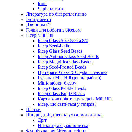
Інші
Чарівна мить
Література по бісероплетінню
Інструменти
Дзвіночки *
Голки для роботи з бісером
Бісер Mill Hill
Бісер Glass Size 6/0 та 8/0
Бісер Seed-Petite
Бісер Glass Seed Beads
Бісер Antique Glass Seed Beads
Бісер Magnifica Glass Beads
Бісер Seed-Frosted Beads
Прикраси Glass & Crystal Treasures
Гудзики Mill Hill (ручна работа)
Міні-набори бісеру
Бісер Glass Pebble Beads
Бісер Glass Bugle Beads
Карти кольорів та трежерсів Mill Hill
Бісер, що світиться у темряві
Паєтки
Шнури, дріт, нитка-гумка, мононитка
Дріт
Нитка-гумка, мононитка
Фурнітура для бісероплетіння