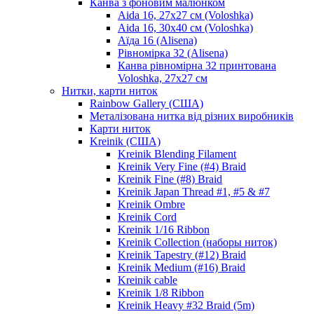
Канва з фоновим малюнком
Aida 16, 27х27 см (Voloshka)
Aida 16, 30х40 см (Voloshka)
Аїда 16 (Alisena)
Рівномірка 32 (Alisena)
Канва рівномірна 32 принтована
Voloshka, 27х27 см
Нитки, карти ниток
Rainbow Gallery (США)
Металізована нитка від різних виробників
Карти ниток
Kreinik (США)
Kreinik Blending Filament
Kreinik Very Fine (#4) Braid
Kreinik Fine (#8) Braid
Kreinik Japan Thread #1, #5 & #7
Kreinik Ombre
Kreinik Cord
Kreinik 1/16 Ribbon
Kreinik Collection (наборы ниток)
Kreinik Tapestry (#12) Braid
Kreinik Medium (#16) Braid
Kreinik cable
Kreinik 1/8 Ribbon
Kreinik Heavy #32 Braid (5m)