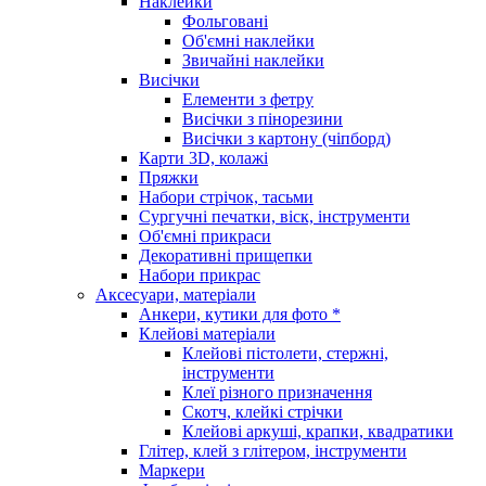
Наклейки
Фольговані
Об'ємні наклейки
Звичайні наклейки
Висічки
Елементи з фетру
Висічки з пінорезини
Висічки з картону (чіпборд)
Карти 3D, колажі
Пряжки
Набори стрічок, тасьми
Сургучні печатки, віск, інструменти
Об'ємні прикраси
Декоративні прищепки
Набори прикрас
Аксесуари, матеріали
Анкери, кутики для фото *
Клейові матеріали
Клейові пістолети, стержні,
інструменти
Клеї різного призначення
Скотч, клейкі стрічки
Клейові аркуші, крапки, квадратики
Глітер, клей з глітером, інструменти
Маркери