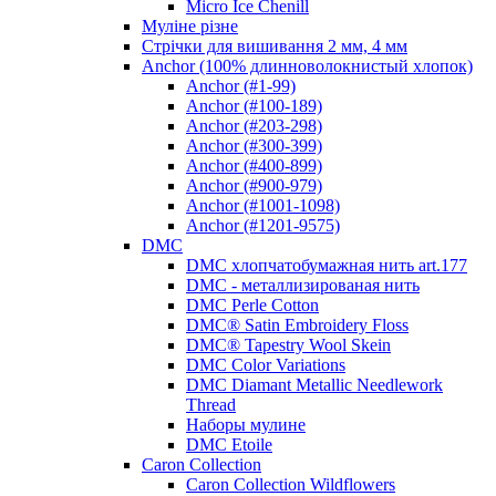
Micro Ice Chenill
Муліне різне
Стрічки для вишивання 2 мм, 4 мм
Anchor (100% длинноволокнистый хлопок)
Anchor (#1-99)
Anchor (#100-189)
Anchor (#203-298)
Anchor (#300-399)
Anchor (#400-899)
Anchor (#900-979)
Anchor (#1001-1098)
Anchor (#1201-9575)
DMC
DMC хлопчатобумажная нить art.177
DMC - металлизированая нить
DMC Perle Cotton
DMC® Satin Embroidery Floss
DMC® Tapestry Wool Skein
DMC Color Variations
DMC Diamant Metallic Needlework
Thread
Наборы мулине
DMC Etoile
Caron Collection
Caron Collection Wildflowers