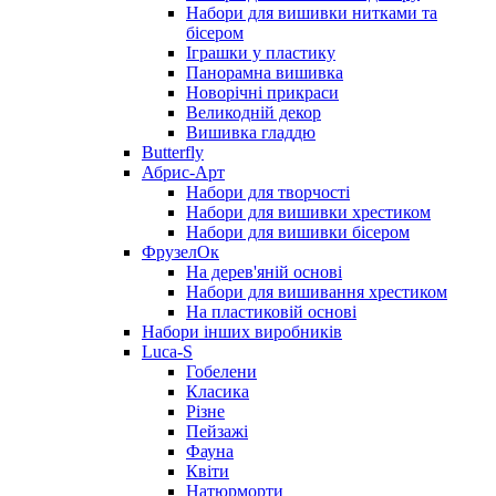
Набори для вишивки нитками та
бісером
Іграшки у пластику
Панорамна вишивка
Новорічні прикраси
Великодній декор
Вишивка гладдю
Butterfly
Абрис-Арт
Набори для творчості
Набори для вишивки хрестиком
Набори для вишивки бісером
ФрузелОк
На дерев'яній основі
Набори для вишивання хрестиком
На пластиковій основі
Набори інших виробників
Luca-S
Гобелени
Класика
Різне
Пейзажі
Фауна
Квіти
Натюрморти