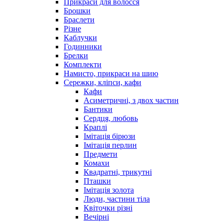
Прикраси для волосся
Брошки
Браслети
Різне
Каблучки
Годинники
Брелки
Комплекти
Намисто, прикраси на шию
Сережки, кліпси, кафи
Кафи
Асиметричні, з двох частин
Бантики
Сердця, любовь
Краплі
Імітація бірюзи
Імітація перлин
Предмети
Комахи
Квадратні, трикутні
Пташки
Імітація золота
Люди, частини тіла
Квіточки різні
Вечірні