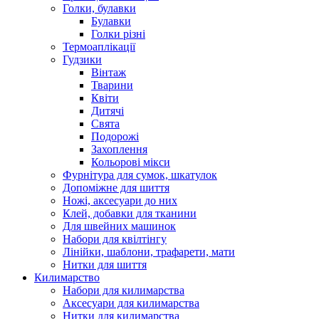
Голки, булавки
Булавки
Голки різні
Термоаплікації
Гудзики
Вінтаж
Тварини
Квіти
Дитячі
Свята
Подорожі
Захоплення
Кольорові мікси
Фурнітура для сумок, шкатулок
Допоміжне для шиття
Ножі, аксесуари до них
Клей, добавки для тканини
Для швейних машинок
Набори для квілтінгу
Лінійки, шаблони, трафарети, мати
Нитки для шиття
Килимарство
Набори для килимарства
Аксесуари для килимарства
Нитки для килимарства