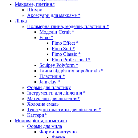
Макраме, плетіння
Шнури
Аксесуари для макраме *
Ліпка
Полімерна глина, моделін, пластилін *
Моделін Cernit *
Fimo *
Fimo Effect *
Fimo Soft *
Fimo Classic *
Fimo Professional *
Sculpey Polyform *
Глина від різних виробників *
Пластилін *
Jam clay *
Форми для пластику
Інструменти для ліплення *
Матеріали для ліплення*
Холодна емаль
Текстурні пластини для ліплення *
Каттери*
Миловаріння, косметика
Форми для мила
Форми поштучно
Фауна