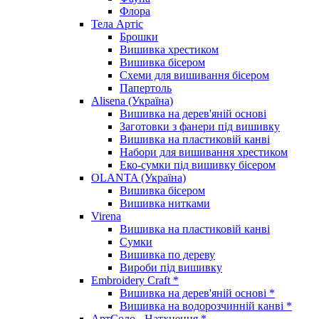
Флора
Тела Артіс
Брошки
Вишивка хрестиком
Вишивка бісером
Схеми для вишивання бісером
Папертоль
Alisena (Україна)
Вишивка на дерев'яній основі
Заготовки з фанери під вишивку
Вишивка на пластиковій канві
Набори для вишивання хрестиком
Еко-сумки під вишивку бісером
OLANTA (Україна)
Вишивка бісером
Вишивка нитками
Virena
Вишивка на пластиковій канві
Сумки
Вишивка по дереву
Вироби під вишивку
Embroidery Craft *
Вишивка на дерев'яній основі *
Вишивка на водорозчинній канві *
АртСоло - Натхнення *