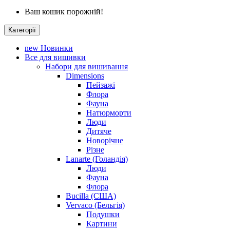
Ваш кошик порожній!
Категорії
new
Новинки
Все для вишивки
Набори для вишивання
Dimensions
Пейзажі
Флора
Фауна
Натюрморти
Люди
Дитяче
Новорічне
Різне
Lanarte (Голандія)
Люди
Фауна
Флора
Bucilla (США)
Vervaco (Бельгія)
Подушки
Картини