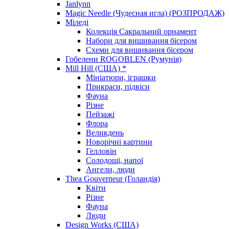
Janlynn
Magic Needle (Чудесная игла) (РОЗПРОДАЖ)
Міледі
Колекція Сакральний орнамент
Набори для вишивання бісером
Схеми для вишивання бісером
Гобелени ROGOBLEN (Румунія)
Mill Hill (США) *
Мініатюри, іграшки
Прикраси, підвіси
Фауна
Різне
Пейзажі
Флора
Великдень
Новорічні картини
Гелловін
Солодощі, напої
Ангели, люди
Thea Gouverneur (Голандія)
Квіти
Різне
Фауна
Люди
Design Works (США)