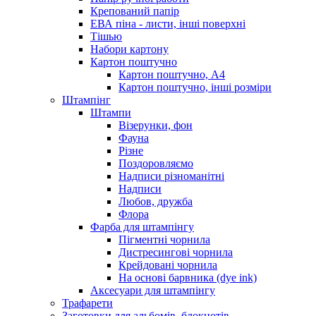
Крепований папір
ЕВА піна - листи, інші поверхні
Тішью
Набори картону
Картон поштучно
Картон поштучно, А4
Картон поштучно, інші розміри
Штампінг
Штампи
Візерунки, фон
Фауна
Різне
Поздоровляємо
Надписи різноманітні
Надписи
Любов, дружба
Флора
Фарба для штампінгу
Пігментні чорнила
Дистресингові чорнила
Крейдовані чорнила
На основі барвника (dye ink)
Аксесуари для штампінгу
Трафарети
Заготовки для альбомів, блокнотів