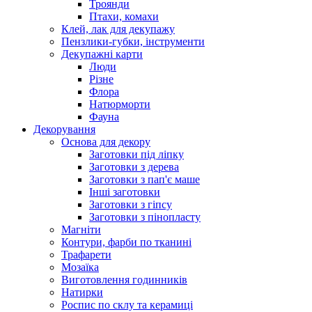
Троянди
Птахи, комахи
Клей, лак для декупажу
Пензлики-губки, інструменти
Декупажні карти
Люди
Різне
Флора
Натюрморти
Фауна
Декорування
Основа для декору
Заготовки під ліпку
Заготовки з дерева
Заготовки з пап'є маше
Інші заготовки
Заготовки з гіпсу
Заготовки з пінопласту
Магніти
Контури, фарби по тканині
Трафарети
Мозаїка
Виготовлення годинників
Натирки
Роспис по склу та керамиці