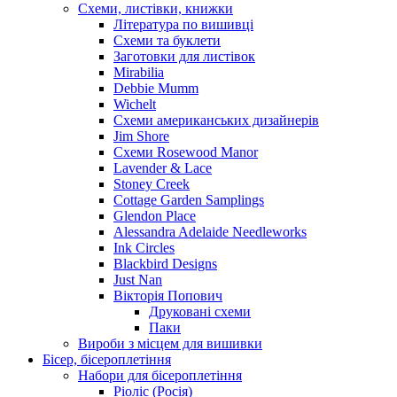
Схеми, листівки, книжки
Література по вишивці
Схеми та буклети
Заготовки для листівок
Mirabilia
Debbie Mumm
Wichelt
Схеми американських дизайнерів
Jim Shore
Cхеми Rosewood Manor
Lavender & Lace
Stoney Creek
Cottage Garden Samplings
Glendon Place
Alessandra Adelaide Needleworks
Ink Circles
Blackbird Designs
Just Nan
Вікторія Попович
Друковані схеми
Паки
Вироби з місцем для вишивки
Бісер, бісероплетіння
Набори для бісероплетіння
Ріоліс (Росія)