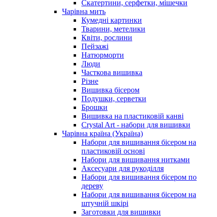
Скатертини, серфетки, мішечки
Чарiвна мить
Кумедні картинки
Тварини, метелики
Квіти, рослини
Пейзажі
Натюрморти
Люди
Часткова вишивка
Різне
Вишивка бісером
Подушки, серветки
Брошки
Вишивка на пластиковій канві
Crystal Art - набори для вишивки
Чарівна країна (Україна)
Набори для вишивання бісером на
пластиковій основі
Набори для вишивання нитками
Аксесуари для рукоділля
Набори для вишивання бісером по
дереву
Набори для вишивання бісером на
штучній шкірі
Заготовки для вишивки