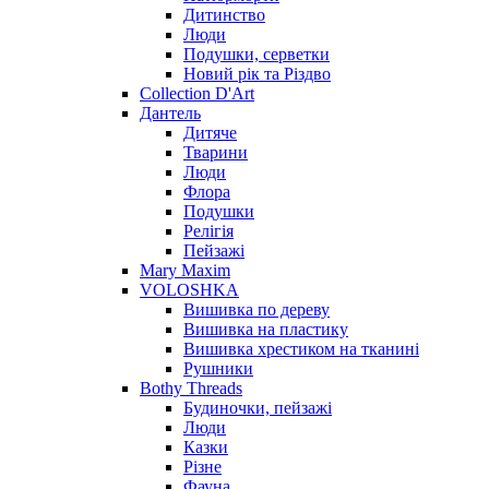
Дитинство
Люди
Подушки, серветки
Новий рік та Різдво
Collection D'Art
Дантель
Дитяче
Тварини
Люди
Флора
Подушки
Релігія
Пейзажі
Mary Maxim
VOLOSHKA
Вишивка по дереву
Вишивка на пластику
Вишивка хрестиком на тканині
Рушники
Bothy Threads
Будиночки, пейзажі
Люди
Казки
Різне
Фауна