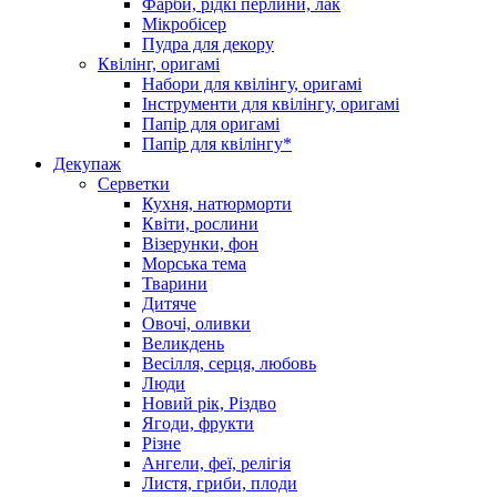
Фарби, рідкі перлини, лак
Мікробісер
Пудра для декору
Квілінг, оригамі
Набори для квілінгу, оригамі
Інструменти для квілінгу, оригамі
Папір для оригамі
Папір для квілінгу*
Декупаж
Серветки
Кухня, натюрморти
Квіти, рослини
Візерунки, фон
Морська тема
Тварини
Дитяче
Овочі, оливки
Великдень
Весілля, серця, любовь
Люди
Новий рік, Різдво
Ягоди, фрукти
Різне
Ангели, феї, релігія
Листя, гриби, плоди