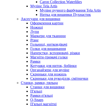
Caron Collection Waterlilies
Муліне Tela Artis
Муліне ручного фарбування Tela Artis
Нитка для вишивки Пухнастик
Аксесуари для вишивки
Оформлення картин
Ножиці
Лупи
Маркери для тканини
Різне
Гольниці, нитковдівачі
Голки для вишивання
Наперстки, вспорювачі, різаки
Магніти-тримачі голки
Рамки
Котушки для ниток, бобінки
Органайзери для муліне
Скриньки для ножиць
Скриньки для рукоділля, смітнички
Станки, рамки, пяльца
Станки для вишивки
П'яльці
Рамки-п'яльці
Q-Snaps
П'яльці магнітні