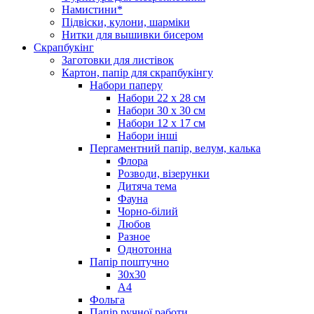
Намистини*
Підвіски, кулони, шарміки
Нитки для вышивки бисером
Скрапбукінг
Заготовки для листівок
Картон, папір для скрапбукінгу
Набори паперу
Набори 22 х 28 см
Набори 30 х 30 см
Набори 12 х 17 см
Набори інші
Пергаментний папір, велум, калька
Флора
Розводи, візерунки
Дитяча тема
Фауна
Чорно-білий
Любов
Разное
Однотонна
Папір поштучно
30х30
А4
Фольга
Папір ручної работи