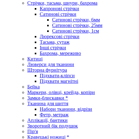
Стрічки, тасьма, шнури, бахрома
Капронові стрічки
Сатинові стрічки
Сатинові стрічки, 6мм
Сатинові стрічки, 25мм
Сатинові стрічки, 1см
Люрексові стрічки
Тасьма, сутаж
Інші стрічки
Бахрома, мереживо
Китиці
Люверси для тканини
Шторна фурнітура
Підхвати-кліпси
Підхвати магнітні
Бейка
Маркери, олівці, крейда, копіри
Замки-блискавки *
Тканина для шиття
Набори тканини, відрізи
Фетр, метраж
Аплікації, бантики
Зворотний бік подушок
Пір'я
Кравецькі ножиці *