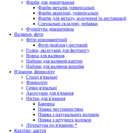
Фарби для декорування
Фарби металік універсальні
Фарби акрилові, універсальні
Фарби для металу, золочення та реставрації
Спеціальні складові, добавки
Фурнітура декоративна
Валяння, фетр
Фетр різноманітний
Фетр (войлок) листовий
Голки, аксесуари для фелтингу
Вовна для валяння
Набори для валяння картин
Набори для валяння виробів
В'язання, фриволіте
Спиці в'язальні
Фриволіте
Гачки в'язальні
Аксесуари для в'язання
Нитки для в'язання
Бавовна
Пряжа чистошерстяна
Пряжа з натуральних волокон
Пряжа з штучних волокон
Література по в'язанню *
Квілтінг, шиття