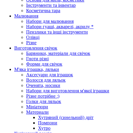
Інструменти та інвентар
Косметична тара
Малювання
Набори для малювання
Набори гуаші, акварелі, акрилу *
Пензлики та інші інструменти
Олівці
Різне
Виготовлення свічок
Барвники, матеріали для свічок
Гноти різні
Форми для свічок
М'яка іграшка, ляльки
Аксесуари для іграшок
Волосся для ляльок
Оченята, носики
Набори для виготовлення м'якої іграшки
Різне потрібне :)
Голки для ляльок
Мініатюри
Материали
Хутряний (синельний) дріт
Помпони
Хутро