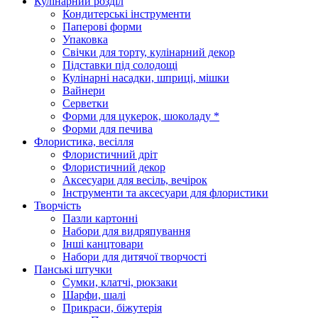
Кулінарний розділ
Кондитерські інструменти
Паперові форми
Упаковка
Свічки для торту, кулінарний декор
Підставки під солодощі
Кулінарні насадки, шприці, мішки
Вайнери
Серветки
Форми для цукерок, шоколаду *
Форми для печива
Флористика, весілля
Флористичний дріт
Флористичний декор
Аксесуари для весіль, вечірок
Інструменти та аксесуари для флористики
Творчість
Пазли картонні
Набори для видряпування
Інші канцтовари
Набори для дитячої творчості
Панські штучки
Сумки, клатчі, рюкзаки
Шарфи, шалі
Прикраси, біжутерія