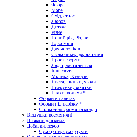
Флора
Море
Схід, етнос
Любов
Дитяче
Різне
Новий рік, Різдво
Гороскопи
Для чоловіків
Смаколики, їда, напитки
Прості форми
Люди, частини тіла
Інші свята
Містика, Хелоуїн
Листя, шишки, ягоди
Візерунки, завитки
Птахи, комахи *
Форми в палетах
Форми під нарізку *
Силіконові форми та молди
Віддушки косметичні
Штампи для мила
Добавки, декор
Сухоцвіти, сухофрукти
Основа для мила, косметики