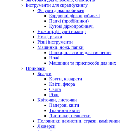
Інструменти для скрапбукингу
Фігурні діркопробивачі
Бордюрні діркопробивачі
Панчі (пробійники)
Кутові діркопробивачі
Ножиці, фігурні ножиці
Ножі, різаки
Різні інструменти
Машинки, ножі, папки
Папки, пластини для тиснення
Ножі
Машинки та приспособи для них
Прикраси
Брадси
Круги, квадрати
Квіти, флора
Свята
Різне
Квіточки, листочки
Паперові квіти
Тканинні квіти
Листочки, пелюстки
Половинки намистин, стрази, камінчики
Люверси