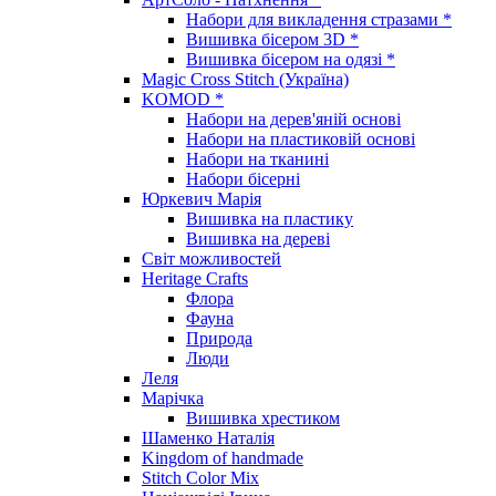
Набори для викладення стразами *
Вишивка бісером 3D *
Вишивка бісером на одязі *
Magic Cross Stitch (Україна)
KOMOD *
Набори на дерев'яній основі
Набори на пластиковій основі
Набори на тканині
Набори бісерні
Юркевич Марія
Вишивка на пластику
Вишивка на дереві
Світ можливостей
Heritage Crafts
Флора
Фауна
Природа
Люди
Леля
Марічка
Вишивка хрестиком
Шаменко Наталія
Kingdom of handmade
Stitch Color Mix