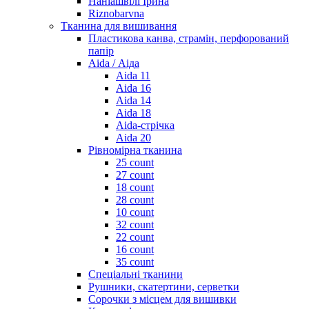
Наніашвілі Ірина
Riznobarvna
Тканина для вишивання
Пластикова канва, страмін, перфорований
папір
Aida / Аіда
Aida 11
Aida 16
Aida 14
Aida 18
Aida-стрічка
Aida 20
Рівномірна тканина
25 count
27 count
18 count
28 count
10 count
32 count
22 count
16 count
35 count
Спеціальні тканини
Рушники, скатертини, серветки
Сорочки з місцем для вишивки