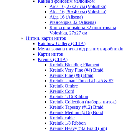
Канва з фоновим малюнком
Aida 16, 27х27 см (Voloshka)
Aida 16, 30х40 см (Voloshka)
Аїда 16 (Alisena)
Рівномірка 32 (Alisena)
Канва рівномірна 32 принтована
Voloshka, 27х27 см
Нитки, карти ниток
Rainbow Gallery (США)
Металізована нитка від різних виробників
Карти ниток
Kreinik (США)
Kreinik Blending Filament
Kreinik Very Fine (#4) Braid
Kreinik Fine (#8) Braid
Kreinik Japan Thread #1, #5 & #7
Kreinik Ombre
Kreinik Cord
Kreinik 1/16 Ribbon
Kreinik Collection (наборы ниток)
Kreinik Tapestry (#12) Braid
Kreinik Medium (#16) Braid
Kreinik cable
Kreinik 1/8 Ribbon
Kreinik Heavy #32 Braid (5m)