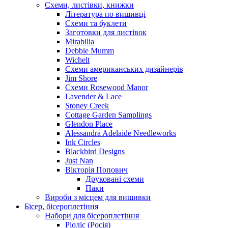
Схеми, листівки, книжки
Література по вишивці
Схеми та буклети
Заготовки для листівок
Mirabilia
Debbie Mumm
Wichelt
Схеми американських дизайнерів
Jim Shore
Cхеми Rosewood Manor
Lavender & Lace
Stoney Creek
Cottage Garden Samplings
Glendon Place
Alessandra Adelaide Needleworks
Ink Circles
Blackbird Designs
Just Nan
Вікторія Попович
Друковані схеми
Паки
Вироби з місцем для вишивки
Бісер, бісероплетіння
Набори для бісероплетіння
Ріоліс (Росія)