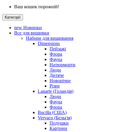
Ваш кошик порожній!
Категорії
new
Новинки
Все для вишивки
Набори для вишивання
Dimensions
Пейзажі
Флора
Фауна
Натюрморти
Люди
Дитяче
Новорічне
Різне
Lanarte (Голандія)
Люди
Фауна
Флора
Bucilla (США)
Vervaco (Бельгія)
Подушки
Картини