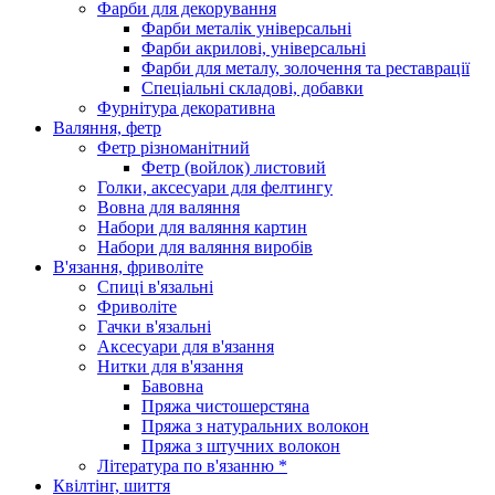
Фарби для декорування
Фарби металік універсальні
Фарби акрилові, універсальні
Фарби для металу, золочення та реставрації
Спеціальні складові, добавки
Фурнітура декоративна
Валяння, фетр
Фетр різноманітний
Фетр (войлок) листовий
Голки, аксесуари для фелтингу
Вовна для валяння
Набори для валяння картин
Набори для валяння виробів
В'язання, фриволіте
Спиці в'язальні
Фриволіте
Гачки в'язальні
Аксесуари для в'язання
Нитки для в'язання
Бавовна
Пряжа чистошерстяна
Пряжа з натуральних волокон
Пряжа з штучних волокон
Література по в'язанню *
Квілтінг, шиття