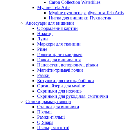
Caron Collection Waterlilies
Муліне Tela Artis
Муліне ручного фарбування Tela Artis
Нитка для вишивки Пухнастик
Аксесуари для вишивки
Оформлення картин
Ножиці
Лупи
Маркери для тканини
Різне
Гольниці, нитковдівачі
Голки для вишивання
Наперстки, вспорювачі, різаки
Магніти-тримачі голки
Рамки
Котушки для ниток, бобінки
Органайзери для муліне
Скриньки для ножиць
Скриньки для рукоділля, смітнички
Станки, рамки, пяльца
Станки для вишивки
П'яльці
Рамки-п'яльці
Q-Snaps
П'яльці магнітні