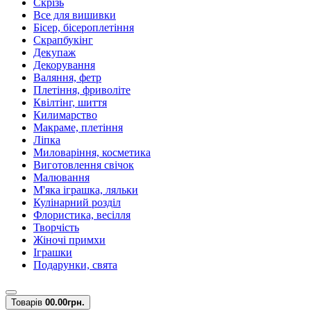
Скрізь
Все для вишивки
Бісер, бісероплетіння
Скрапбукінг
Декупаж
Декорування
Валяння, фетр
Плетіння, фриволіте
Квілтінг, шиття
Килимарство
Макраме, плетіння
Ліпка
Миловаріння, косметика
Виготовлення свічок
Малювання
М'яка іграшка, ляльки
Кулінарний розділ
Флористика, весілля
Творчість
Жіночі примхи
Іграшки
Подарунки, свята
Товарів
0
0.00грн.