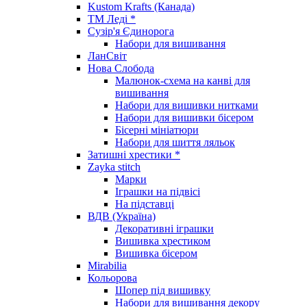
Kustom Krafts (Канада)
ТМ Леді *
Сузір'я Єдинорога
Набори для вишивання
ЛанСвіт
Нова Слобода
Малюнок-схема на канві для
вишивання
Набори для вишивки нитками
Набори для вишивки бісером
Бісерні мініатюри
Набори для шиття ляльок
Затишні хрестики *
Zayka stitch
Марки
Іграшки на підвісі
На підставці
ВДВ (Україна)
Декоративні іграшки
Вишивка хрестиком
Вишивка бісером
Mirabilia
Кольорова
Шопер під вишивку
Набори для вишивання декору