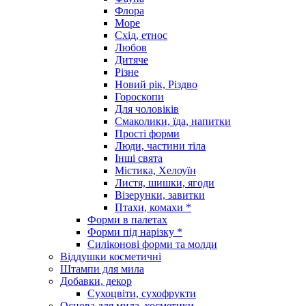
Флора
Море
Схід, етнос
Любов
Дитяче
Різне
Новий рік, Різдво
Гороскопи
Для чоловіків
Смаколики, їда, напитки
Прості форми
Люди, частини тіла
Інші свята
Містика, Хелоуїн
Листя, шишки, ягоди
Візерунки, завитки
Птахи, комахи *
Форми в палетах
Форми під нарізку *
Силіконові форми та молди
Віддушки косметичні
Штампи для мила
Добавки, декор
Сухоцвіти, сухофрукти
Основа для мила, косметики