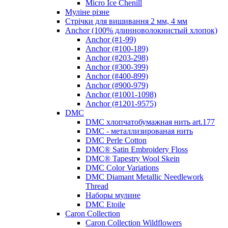
Micro Ice Chenill
Муліне різне
Стрічки для вишивання 2 мм, 4 мм
Anchor (100% длинноволокнистый хлопок)
Anchor (#1-99)
Anchor (#100-189)
Anchor (#203-298)
Anchor (#300-399)
Anchor (#400-899)
Anchor (#900-979)
Anchor (#1001-1098)
Anchor (#1201-9575)
DMC
DMC хлопчатобумажная нить art.177
DMC - металлизированая нить
DMC Perle Cotton
DMC® Satin Embroidery Floss
DMC® Tapestry Wool Skein
DMC Color Variations
DMC Diamant Metallic Needlework
Thread
Наборы мулине
DMC Etoile
Caron Collection
Caron Collection Wildflowers