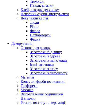
Троянди
Птахи, комахи
Клей, лак для декупажу
Пензлики-губки, інструменти
Декупажні карти
Люди
Різне
Флора
Натюрморти
Фауна
Декорування
Основа для декору
Заготовки під ліпку
Заготовки з дерева
Заготовки з пап'є маше
Інші заготовки
Заготовки з гіпсу
Заготовки з пінопласту
Магніти
Контури, фарби по тканині
Трафарети
Мозаїка
Виготовлення годинників
Натирки
Роспис по склу та керамиці