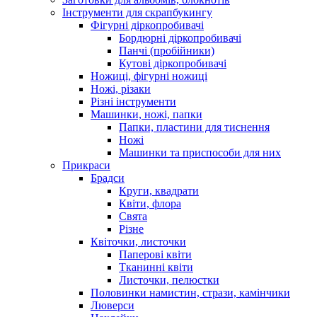
Інструменти для скрапбукингу
Фігурні діркопробивачі
Бордюрні діркопробивачі
Панчі (пробійники)
Кутові діркопробивачі
Ножиці, фігурні ножиці
Ножі, різаки
Різні інструменти
Машинки, ножі, папки
Папки, пластини для тиснення
Ножі
Машинки та приспособи для них
Прикраси
Брадси
Круги, квадрати
Квіти, флора
Свята
Різне
Квіточки, листочки
Паперові квіти
Тканинні квіти
Листочки, пелюстки
Половинки намистин, стрази, камінчики
Люверси