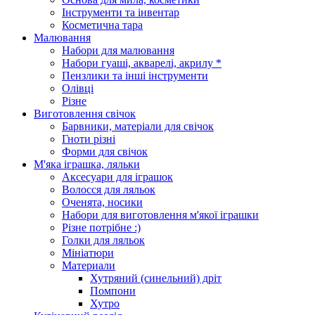
Інструменти та інвентар
Косметична тара
Малювання
Набори для малювання
Набори гуаші, акварелі, акрилу *
Пензлики та інші інструменти
Олівці
Різне
Виготовлення свічок
Барвники, матеріали для свічок
Гноти різні
Форми для свічок
М'яка іграшка, ляльки
Аксесуари для іграшок
Волосся для ляльок
Оченята, носики
Набори для виготовлення м'якої іграшки
Різне потрібне :)
Голки для ляльок
Мініатюри
Материали
Хутряний (синельний) дріт
Помпони
Хутро