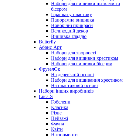
Набори для вишивки нитками та
бісером
Іграшки у пластику
Панорамна вишивка
Новорічні прикраси
Великодній декор
Вишивка гладдю
Butterfly
Абрис-Арт
Набори для творчості
Набори для вишивки хрестиком
Набори для вишивки бісером
ФрузелОк
На дерев'яній основі
Набори для вишивання хрестиком
На пластиковій основі
Набори інших виробників
Luca-S
Гобелени
Класика
Різне
Пейзажі
Фауна
Квіти
Натюрморти