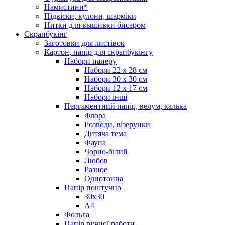
Намистини*
Підвіски, кулони, шарміки
Нитки для вышивки бисером
Скрапбукінг
Заготовки для листівок
Картон, папір для скрапбукінгу
Набори паперу
Набори 22 х 28 см
Набори 30 х 30 см
Набори 12 х 17 см
Набори інші
Пергаментний папір, велум, калька
Флора
Розводи, візерунки
Дитяча тема
Фауна
Чорно-білий
Любов
Разное
Однотонна
Папір поштучно
30х30
А4
Фольга
Папір ручної работи