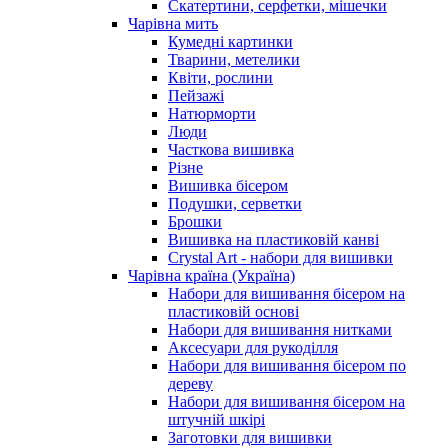
Скатертини, серфетки, мішечки
Чарiвна мить
Кумедні картинки
Тварини, метелики
Квіти, рослини
Пейзажі
Натюрморти
Люди
Часткова вишивка
Різне
Вишивка бісером
Подушки, серветки
Брошки
Вишивка на пластиковій канві
Crystal Art - набори для вишивки
Чарівна країна (Україна)
Набори для вишивання бісером на
пластиковій основі
Набори для вишивання нитками
Аксесуари для рукоділля
Набори для вишивання бісером по
дереву
Набори для вишивання бісером на
штучній шкірі
Заготовки для вишивки