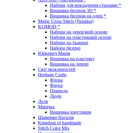
Набори для викладення стразами *
Вишивка бісером 3D *
Вишивка бісером на одязі *
Magic Cross Stitch (Україна)
KOMOD *
Набори на дерев'яній основі
Набори на пластиковій основі
Набори на тканині
Набори бісерні
Юркевич Марія
Вишивка на пластику
Вишивка на дереві
Світ можливостей
Heritage Crafts
Флора
Фауна
Природа
Люди
Леля
Марічка
Вишивка хрестиком
Шаменко Наталія
Kingdom of handmade
Stitch Color Mix