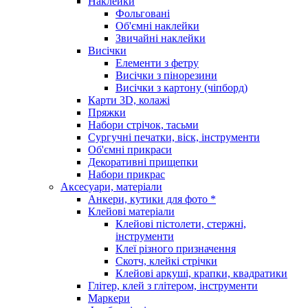
Наклейки
Фольговані
Об'ємні наклейки
Звичайні наклейки
Висічки
Елементи з фетру
Висічки з пінорезини
Висічки з картону (чіпборд)
Карти 3D, колажі
Пряжки
Набори стрічок, тасьми
Сургучні печатки, віск, інструменти
Об'ємні прикраси
Декоративні прищепки
Набори прикрас
Аксесуари, матеріали
Анкери, кутики для фото *
Клейові матеріали
Клейові пістолети, стержні,
інструменти
Клеї різного призначення
Скотч, клейкі стрічки
Клейові аркуші, крапки, квадратики
Глітер, клей з глітером, інструменти
Маркери