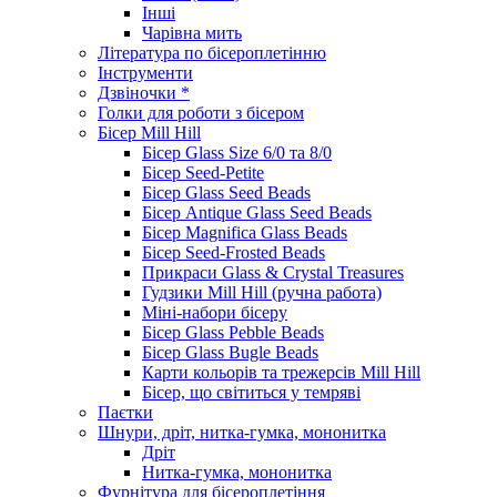
Інші
Чарівна мить
Література по бісероплетінню
Інструменти
Дзвіночки *
Голки для роботи з бісером
Бісер Mill Hill
Бісер Glass Size 6/0 та 8/0
Бісер Seed-Petite
Бісер Glass Seed Beads
Бісер Antique Glass Seed Beads
Бісер Magnifica Glass Beads
Бісер Seed-Frosted Beads
Прикраси Glass & Crystal Treasures
Гудзики Mill Hill (ручна работа)
Міні-набори бісеру
Бісер Glass Pebble Beads
Бісер Glass Bugle Beads
Карти кольорів та трежерсів Mill Hill
Бісер, що світиться у темряві
Паєтки
Шнури, дріт, нитка-гумка, мононитка
Дріт
Нитка-гумка, мононитка
Фурнітура для бісероплетіння