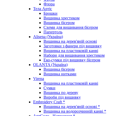
Флора
Тела Артіс
Брошки
Вишивка хрестиком
Вишивка бісером
Схеми для вишивання бісером
Папертоль
Alisena (Україна)
Вишивка на дерев'яній основі
Заготовки з фанери під вишивку
Вишивка на пластиковій канві
Набори для вишивання хрестиком
Еко-сумки під вишивку бісером
OLANTA (Україна)
Вишивка бісером
Вишивка нитками
Virena
Вишивка на пластиковій канві
Сумки
Вишивка по дереву
Вироби під вишивку
Embroidery Craft *
Вишивка на дерев'яній основі *
Вишивка на водорозчинній канві *
АртСоло - Натхнення *