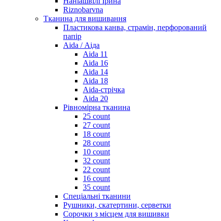
Наніашвілі Ірина
Riznobarvna
Тканина для вишивання
Пластикова канва, страмін, перфорований
папір
Aida / Аіда
Aida 11
Aida 16
Aida 14
Aida 18
Aida-стрічка
Aida 20
Рівномірна тканина
25 count
27 count
18 count
28 count
10 count
32 count
22 count
16 count
35 count
Спеціальні тканини
Рушники, скатертини, серветки
Сорочки з місцем для вишивки