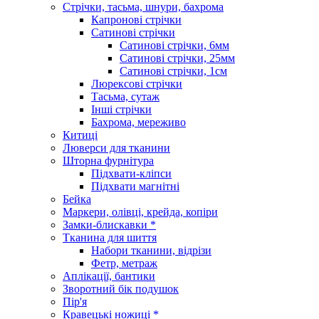
Стрічки, тасьма, шнури, бахрома
Капронові стрічки
Сатинові стрічки
Сатинові стрічки, 6мм
Сатинові стрічки, 25мм
Сатинові стрічки, 1см
Люрексові стрічки
Тасьма, сутаж
Інші стрічки
Бахрома, мереживо
Китиці
Люверси для тканини
Шторна фурнітура
Підхвати-кліпси
Підхвати магнітні
Бейка
Маркери, олівці, крейда, копіри
Замки-блискавки *
Тканина для шиття
Набори тканини, відрізи
Фетр, метраж
Аплікації, бантики
Зворотний бік подушок
Пір'я
Кравецькі ножиці *