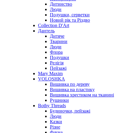
Дитинство
Люди
Подушки, серветки
Новий рік та Різдво
Collection D'Art
Дантель
Дитяче
Тварини
Люди
Флора
Подушки
Релігія
Пейзажі
Mary Maxim
VOLOSHKA
Вишивка по дереву
Вишивка на пластику
Вишивка хрестиком на тканині
Рушники
Bothy Threads
Будиночки, пейзажі
Люди
Казки
Різне
Фауна