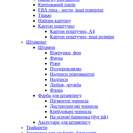
Крепований папір
ЕВА піна - листи, інші поверхні
Тішью
Набори картону
Картон поштучно
Картон поштучно, А4
Картон поштучно, інші розміри
Штампінг
Штампи
Візерунки, фон
Фауна
Різне
Поздоровляємо
Надписи різноманітні
Надписи
Любов, дружба
Флора
Фарба для штампінгу
Пігментні чорнила
Дистресингові чорнила
Крейдовані чорнила
На основі барвника (dye ink)
Аксесуари для штампінгу
Трафарети
Заготовки для альбомів, блокнотів