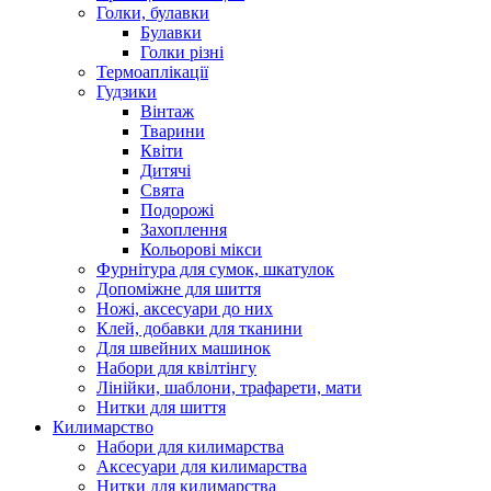
Голки, булавки
Булавки
Голки різні
Термоаплікації
Гудзики
Вінтаж
Тварини
Квіти
Дитячі
Свята
Подорожі
Захоплення
Кольорові мікси
Фурнітура для сумок, шкатулок
Допоміжне для шиття
Ножі, аксесуари до них
Клей, добавки для тканини
Для швейних машинок
Набори для квілтінгу
Лінійки, шаблони, трафарети, мати
Нитки для шиття
Килимарство
Набори для килимарства
Аксесуари для килимарства
Нитки для килимарства