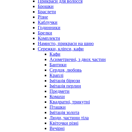
Прикраси для волосся
Брошки
Браслети
Різне
Каблучки
Годинники
Брелки
Комплекти
Намисто, прикраси на шию
Сережки, кліпси, кафи
Кафи
Асиметричні, з двох частин
Бантики
Сердця, любовь
Краплі
Імітація бірюзи
Імітація перлин
Предмети
Комахи
Квадратні, трикутні
Пташки
Імітація золота
Люди, частини тіла
Квіточки різні
Вечірні