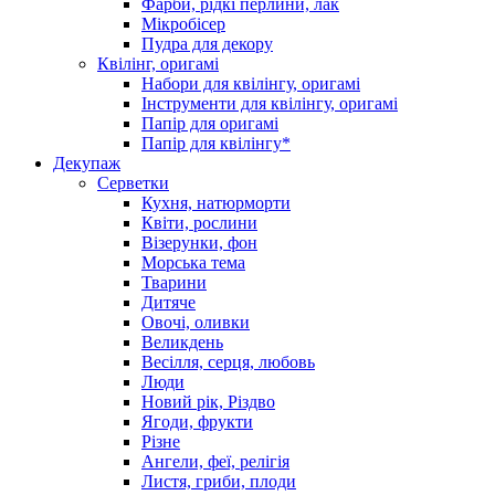
Фарби, рідкі перлини, лак
Мікробісер
Пудра для декору
Квілінг, оригамі
Набори для квілінгу, оригамі
Інструменти для квілінгу, оригамі
Папір для оригамі
Папір для квілінгу*
Декупаж
Серветки
Кухня, натюрморти
Квіти, рослини
Візерунки, фон
Морська тема
Тварини
Дитяче
Овочі, оливки
Великдень
Весілля, серця, любовь
Люди
Новий рік, Різдво
Ягоди, фрукти
Різне
Ангели, феї, релігія
Листя, гриби, плоди