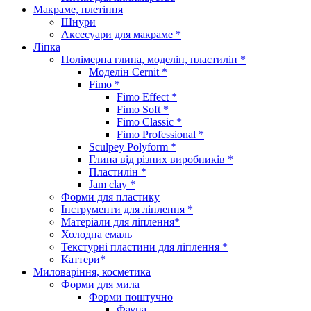
Макраме, плетіння
Шнури
Аксесуари для макраме *
Ліпка
Полімерна глина, моделін, пластилін *
Моделін Cernit *
Fimo *
Fimo Effect *
Fimo Soft *
Fimo Classic *
Fimo Professional *
Sculpey Polyform *
Глина від різних виробників *
Пластилін *
Jam clay *
Форми для пластику
Інструменти для ліплення *
Матеріали для ліплення*
Холодна емаль
Текстурні пластини для ліплення *
Каттери*
Миловаріння, косметика
Форми для мила
Форми поштучно
Фауна