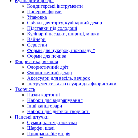
Кулінарний розділ
Кондитерські інструменти
Паперові форми
Упаковка
Свічки для торту, кулінарний декор
Підставки під солодощі
Кулінарні насадки, шприці, мішки
Вайнери
Серветки
Форми для цукерок, шоколаду *
Форми для печива
Флористика, весілля
Флористичний дріт
Флористичний декор
Аксесуари для весіль, вечірок
Інструменти та аксесуари для флористики
Творчість
Пазли картонні
Набори для видряпування
Інші канцтовари
Набори для дитячої творчості
Панські штучки
Сумки, клатчі, рюкзаки
Шарфи, шалі
Прикраси, біжутерія