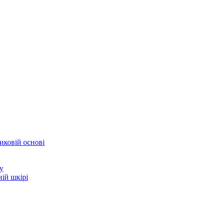
иковій основі
у
ій шкірі