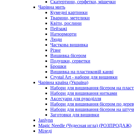
Скатертини, серфетки, мішечки
Чарiвна мить
Кумедні картинки
Тварини, метелики
Квіти, рослини
Пейзажі
Натюрморти
Люди
Часткова вишивка
Різне
Вишивка бісером
Подушки, серветки
Брошки
Вишивка на пластиковій канві
Crystal Art - набори для вишивки
Чарівна країна (Україна)
Набори для вишивання бісером на пласт
Набори для вишивання нитками
Аксесуари для рукоділля
Набори для вишивання бісером по дерев
Набори для вишивання бісером на штучн
Заготовки для вишивки
Janlynn
Magic Needle (Чудесная игла) (РОЗПРОДАЖ)
Міледі