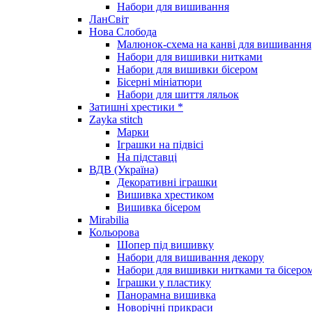
Набори для вишивання
ЛанСвіт
Нова Слобода
Малюнок-схема на канві для вишивання
Набори для вишивки нитками
Набори для вишивки бісером
Бісерні мініатюри
Набори для шиття ляльок
Затишні хрестики *
Zayka stitch
Марки
Іграшки на підвісі
На підставці
ВДВ (Україна)
Декоративні іграшки
Вишивка хрестиком
Вишивка бісером
Mirabilia
Кольорова
Шопер під вишивку
Набори для вишивання декору
Набори для вишивки нитками та бісеро
Іграшки у пластику
Панорамна вишивка
Новорічні прикраси