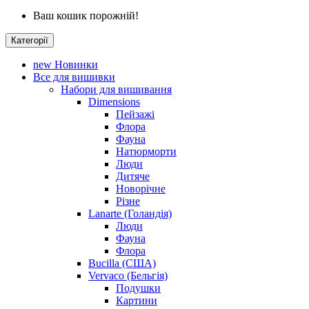
Ваш кошик порожній!
Категорії
new
Новинки
Все для вишивки
Набори для вишивання
Dimensions
Пейзажі
Флора
Фауна
Натюрморти
Люди
Дитяче
Новорічне
Різне
Lanarte (Голандія)
Люди
Фауна
Флора
Bucilla (США)
Vervaco (Бельгія)
Подушки
Картини