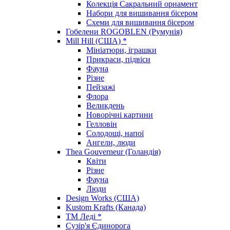
Колекція Сакральний орнамент
Набори для вишивання бісером
Схеми для вишивання бісером
Гобелени ROGOBLEN (Румунія)
Mill Hill (США) *
Мініатюри, іграшки
Прикраси, підвіси
Фауна
Різне
Пейзажі
Флора
Великдень
Новорічні картини
Гелловін
Солодощі, напої
Ангели, люди
Thea Gouverneur (Голандія)
Квіти
Різне
Фауна
Люди
Design Works (США)
Kustom Krafts (Канада)
ТМ Леді *
Сузір'я Єдинорога