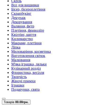
Скрізь
Все для вишивки
Бісер, бісероплетіння
Скрапбукінг
Декупаж
Декорування
Валяння, фетр
Плетіння, фриволіте
Квілтінг, шиття
Килимарство
Макраме, плетіння
Ліпка
Миловаріння, косметика
Виготовлення свічок
Малювання
М'яка іграшка, ляльки
Кулінарний розділ
Флористика, весілля
Творчість
Жіночі примхи
Іграшки
Подарунки, свята
Товарів
0
0.00грн.