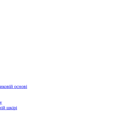
иковій основі
у
ій шкірі