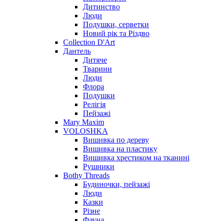
Дитинство
Люди
Подушки, серветки
Новий рік та Різдво
Collection D'Art
Дантель
Дитяче
Тварини
Люди
Флора
Подушки
Релігія
Пейзажі
Mary Maxim
VOLOSHKA
Вишивка по дереву
Вишивка на пластику
Вишивка хрестиком на тканині
Рушники
Bothy Threads
Будиночки, пейзажі
Люди
Казки
Різне
Фауна