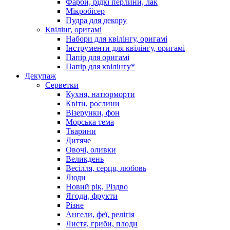
Фарби, рідкі перлини, лак
Мікробісер
Пудра для декору
Квілінг, оригамі
Набори для квілінгу, оригамі
Інструменти для квілінгу, оригамі
Папір для оригамі
Папір для квілінгу*
Декупаж
Серветки
Кухня, натюрморти
Квіти, рослини
Візерунки, фон
Морська тема
Тварини
Дитяче
Овочі, оливки
Великдень
Весілля, серця, любовь
Люди
Новий рік, Різдво
Ягоди, фрукти
Різне
Ангели, феї, релігія
Листя, гриби, плоди