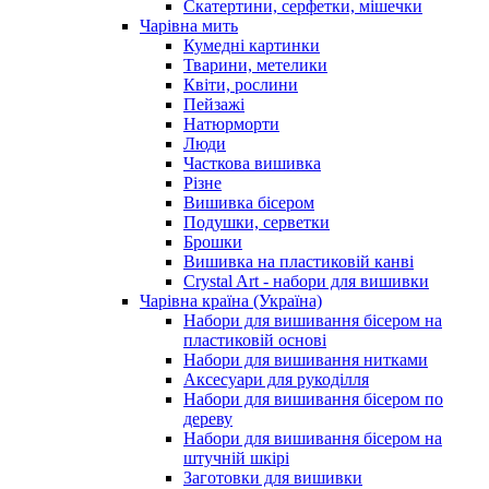
Скатертини, серфетки, мішечки
Чарiвна мить
Кумедні картинки
Тварини, метелики
Квіти, рослини
Пейзажі
Натюрморти
Люди
Часткова вишивка
Різне
Вишивка бісером
Подушки, серветки
Брошки
Вишивка на пластиковій канві
Crystal Art - набори для вишивки
Чарівна країна (Україна)
Набори для вишивання бісером на
пластиковій основі
Набори для вишивання нитками
Аксесуари для рукоділля
Набори для вишивання бісером по
дереву
Набори для вишивання бісером на
штучній шкірі
Заготовки для вишивки