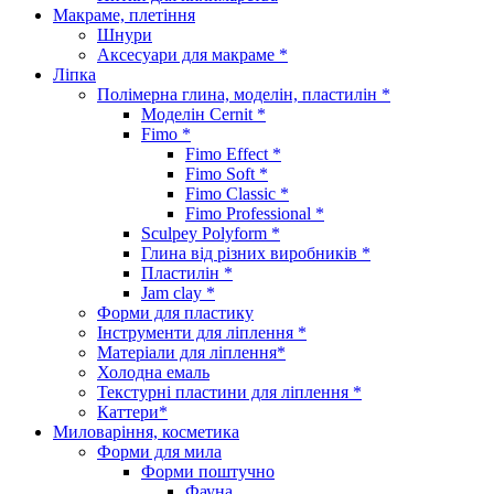
Макраме, плетіння
Шнури
Аксесуари для макраме *
Ліпка
Полімерна глина, моделін, пластилін *
Моделін Cernit *
Fimo *
Fimo Effect *
Fimo Soft *
Fimo Classic *
Fimo Professional *
Sculpey Polyform *
Глина від різних виробників *
Пластилін *
Jam clay *
Форми для пластику
Інструменти для ліплення *
Матеріали для ліплення*
Холодна емаль
Текстурні пластини для ліплення *
Каттери*
Миловаріння, косметика
Форми для мила
Форми поштучно
Фауна