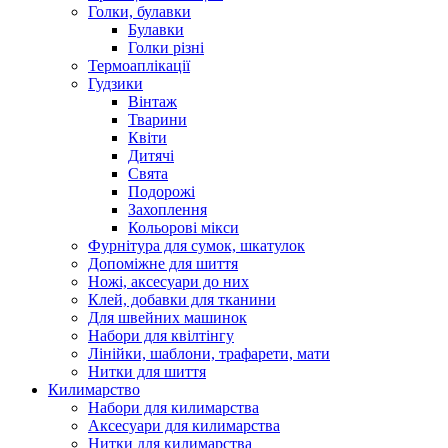
Голки, булавки
Булавки
Голки різні
Термоаплікації
Гудзики
Вінтаж
Тварини
Квіти
Дитячі
Свята
Подорожі
Захоплення
Кольорові мікси
Фурнітура для сумок, шкатулок
Допоміжне для шиття
Ножі, аксесуари до них
Клей, добавки для тканини
Для швейних машинок
Набори для квілтінгу
Лінійки, шаблони, трафарети, мати
Нитки для шиття
Килимарство
Набори для килимарства
Аксесуари для килимарства
Нитки для килимарства