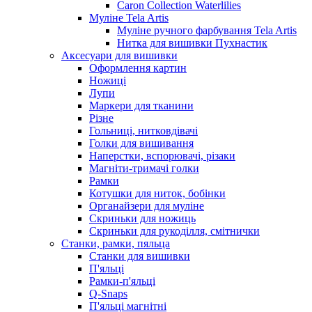
Caron Collection Waterlilies
Муліне Tela Artis
Муліне ручного фарбування Tela Artis
Нитка для вишивки Пухнастик
Аксесуари для вишивки
Оформлення картин
Ножиці
Лупи
Маркери для тканини
Різне
Гольниці, нитковдівачі
Голки для вишивання
Наперстки, вспорювачі, різаки
Магніти-тримачі голки
Рамки
Котушки для ниток, бобінки
Органайзери для муліне
Скриньки для ножиць
Скриньки для рукоділля, смітнички
Станки, рамки, пяльца
Станки для вишивки
П'яльці
Рамки-п'яльці
Q-Snaps
П'яльці магнітні