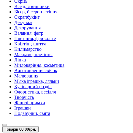
Скрізь
Все для вишивки
Бісер, бісероплетіння
Скрапбукінг
Декупаж
Декорування
Валяння, фетр
Плетіння, фриволіте
Квілтінг, шиття
Килимарство
Макраме, плетіння
Ліпка
Миловаріння, косметика
Виготовлення свічок
Малювання
М'яка іграшка, ляльки
Кулінарний розділ
Флористика, весілля
Творчість
Жіночі примхи
Іграшки
Подарунки, свята
Товарів
0
0.00грн.