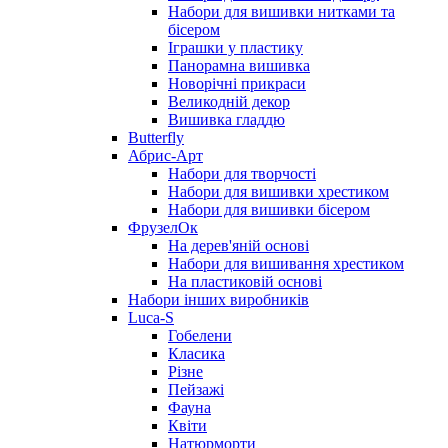
Набори для вишивки нитками та
бісером
Іграшки у пластику
Панорамна вишивка
Новорічні прикраси
Великодній декор
Вишивка гладдю
Butterfly
Абрис-Арт
Набори для творчості
Набори для вишивки хрестиком
Набори для вишивки бісером
ФрузелОк
На дерев'яній основі
Набори для вишивання хрестиком
На пластиковій основі
Набори інших виробників
Luca-S
Гобелени
Класика
Різне
Пейзажі
Фауна
Квіти
Натюрморти