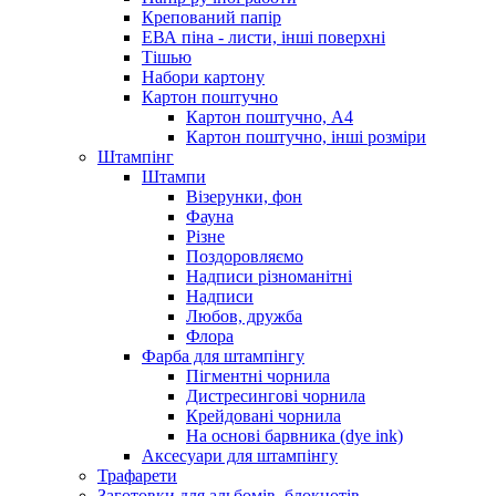
Крепований папір
ЕВА піна - листи, інші поверхні
Тішью
Набори картону
Картон поштучно
Картон поштучно, А4
Картон поштучно, інші розміри
Штампінг
Штампи
Візерунки, фон
Фауна
Різне
Поздоровляємо
Надписи різноманітні
Надписи
Любов, дружба
Флора
Фарба для штампінгу
Пігментні чорнила
Дистресингові чорнила
Крейдовані чорнила
На основі барвника (dye ink)
Аксесуари для штампінгу
Трафарети
Заготовки для альбомів, блокнотів