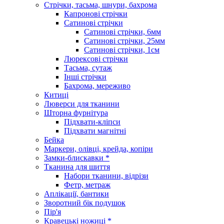
Стрічки, тасьма, шнури, бахрома
Капронові стрічки
Сатинові стрічки
Сатинові стрічки, 6мм
Сатинові стрічки, 25мм
Сатинові стрічки, 1см
Люрексові стрічки
Тасьма, сутаж
Інші стрічки
Бахрома, мереживо
Китиці
Люверси для тканини
Шторна фурнітура
Підхвати-кліпси
Підхвати магнітні
Бейка
Маркери, олівці, крейда, копіри
Замки-блискавки *
Тканина для шиття
Набори тканини, відрізи
Фетр, метраж
Аплікації, бантики
Зворотний бік подушок
Пір'я
Кравецькі ножиці *