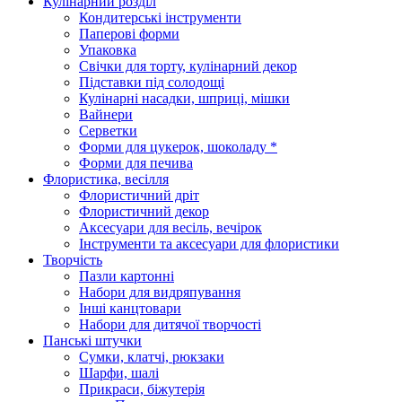
Кулінарний розділ
Кондитерські інструменти
Паперові форми
Упаковка
Свічки для торту, кулінарний декор
Підставки під солодощі
Кулінарні насадки, шприці, мішки
Вайнери
Серветки
Форми для цукерок, шоколаду *
Форми для печива
Флористика, весілля
Флористичний дріт
Флористичний декор
Аксесуари для весіль, вечірок
Інструменти та аксесуари для флористики
Творчість
Пазли картонні
Набори для видряпування
Інші канцтовари
Набори для дитячої творчості
Панські штучки
Сумки, клатчі, рюкзаки
Шарфи, шалі
Прикраси, біжутерія