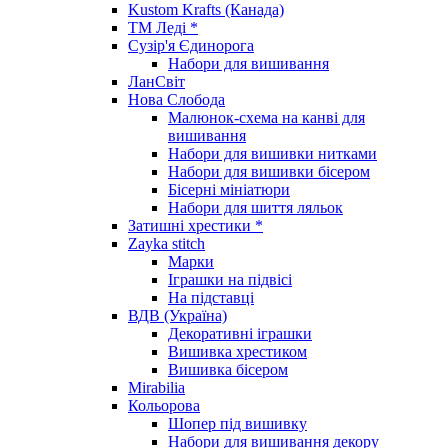
Kustom Krafts (Канада)
ТМ Леді *
Сузір'я Єдинорога
Набори для вишивання
ЛанСвіт
Нова Слобода
Малюнок-схема на канві для
вишивання
Набори для вишивки нитками
Набори для вишивки бісером
Бісерні мініатюри
Набори для шиття ляльок
Затишні хрестики *
Zayka stitch
Марки
Іграшки на підвісі
На підставці
ВДВ (Україна)
Декоративні іграшки
Вишивка хрестиком
Вишивка бісером
Mirabilia
Кольорова
Шопер під вишивку
Набори для вишивання декору