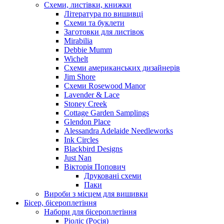
Схеми, листівки, книжки
Література по вишивці
Схеми та буклети
Заготовки для листівок
Mirabilia
Debbie Mumm
Wichelt
Схеми американських дизайнерів
Jim Shore
Cхеми Rosewood Manor
Lavender & Lace
Stoney Creek
Cottage Garden Samplings
Glendon Place
Alessandra Adelaide Needleworks
Ink Circles
Blackbird Designs
Just Nan
Вікторія Попович
Друковані схеми
Паки
Вироби з місцем для вишивки
Бісер, бісероплетіння
Набори для бісероплетіння
Ріоліс (Росія)