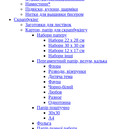
Намистини*
Підвіски, кулони, шарміки
Нитки для вышивки бисером
Скрапбукінг
Заготовки для листівок
Картон, папір для скрапбукінгу
Набори паперу
Набори 22 х 28 см
Набори 30 х 30 см
Набори 12 х 17 см
Набори інші
Пергаментний папір, велум, калька
Флора
Розводи, візерунки
Дитяча тема
Фауна
Чорно-білий
Любов
Разное
Однотонна
Папір поштучно
30х30
А4
Фольга
Папір ручної работи