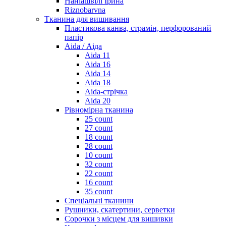
Наніашвілі Ірина
Riznobarvna
Тканина для вишивання
Пластикова канва, страмін, перфорований
папір
Aida / Аіда
Aida 11
Aida 16
Aida 14
Aida 18
Aida-стрічка
Aida 20
Рівномірна тканина
25 count
27 count
18 count
28 count
10 count
32 count
22 count
16 count
35 count
Спеціальні тканини
Рушники, скатертини, серветки
Сорочки з місцем для вишивки