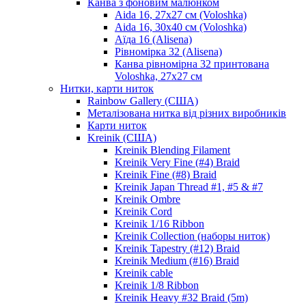
Канва з фоновим малюнком
Aida 16, 27х27 см (Voloshka)
Aida 16, 30х40 см (Voloshka)
Аїда 16 (Alisena)
Рівномірка 32 (Alisena)
Канва рівномірна 32 принтована
Voloshka, 27х27 см
Нитки, карти ниток
Rainbow Gallery (США)
Металізована нитка від різних виробників
Карти ниток
Kreinik (США)
Kreinik Blending Filament
Kreinik Very Fine (#4) Braid
Kreinik Fine (#8) Braid
Kreinik Japan Thread #1, #5 & #7
Kreinik Ombre
Kreinik Cord
Kreinik 1/16 Ribbon
Kreinik Collection (наборы ниток)
Kreinik Tapestry (#12) Braid
Kreinik Medium (#16) Braid
Kreinik cable
Kreinik 1/8 Ribbon
Kreinik Heavy #32 Braid (5m)