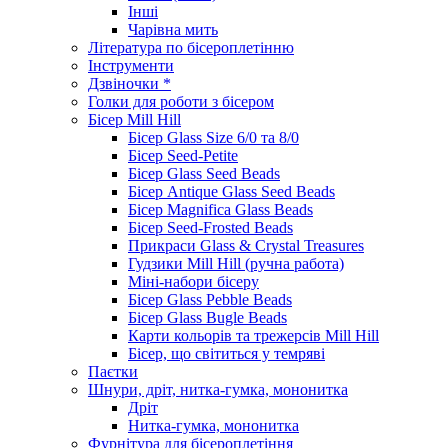
Інші
Чарівна мить
Література по бісероплетінню
Інструменти
Дзвіночки *
Голки для роботи з бісером
Бісер Mill Hill
Бісер Glass Size 6/0 та 8/0
Бісер Seed-Petite
Бісер Glass Seed Beads
Бісер Antique Glass Seed Beads
Бісер Magnifica Glass Beads
Бісер Seed-Frosted Beads
Прикраси Glass & Crystal Treasures
Гудзики Mill Hill (ручна работа)
Міні-набори бісеру
Бісер Glass Pebble Beads
Бісер Glass Bugle Beads
Карти кольорів та трежерсів Mill Hill
Бісер, що світиться у темряві
Паєтки
Шнури, дріт, нитка-гумка, мононитка
Дріт
Нитка-гумка, мононитка
Фурнітура для бісероплетіння