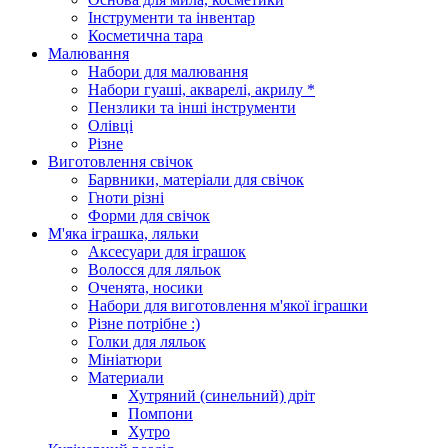
Інструменти та інвентар
Косметична тара
Малювання
Набори для малювання
Набори гуаші, акварелі, акрилу *
Пензлики та інші інструменти
Олівці
Різне
Виготовлення свічок
Барвники, матеріали для свічок
Гноти різні
Форми для свічок
М'яка іграшка, ляльки
Аксесуари для іграшок
Волосся для ляльок
Оченята, носики
Набори для виготовлення м'якої іграшки
Різне потрібне :)
Голки для ляльок
Мініатюри
Материали
Хутряний (синельний) дріт
Помпони
Хутро