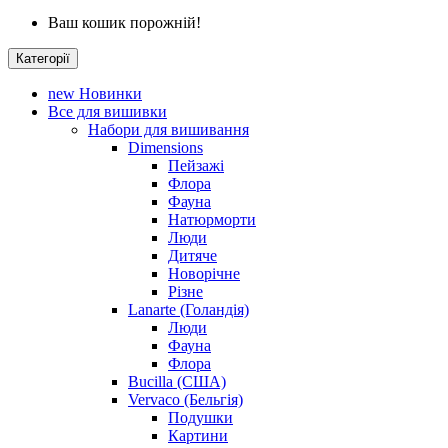
Ваш кошик порожній!
Категорії
new
Новинки
Все для вишивки
Набори для вишивання
Dimensions
Пейзажі
Флора
Фауна
Натюрморти
Люди
Дитяче
Новорічне
Різне
Lanarte (Голандія)
Люди
Фауна
Флора
Bucilla (США)
Vervaco (Бельгія)
Подушки
Картини