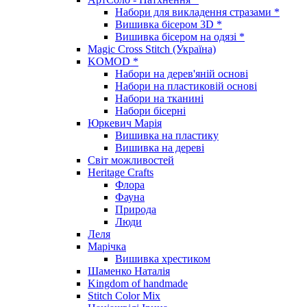
Набори для викладення стразами *
Вишивка бісером 3D *
Вишивка бісером на одязі *
Magic Cross Stitch (Україна)
KOMOD *
Набори на дерев'яній основі
Набори на пластиковій основі
Набори на тканині
Набори бісерні
Юркевич Марія
Вишивка на пластику
Вишивка на дереві
Світ можливостей
Heritage Crafts
Флора
Фауна
Природа
Люди
Леля
Марічка
Вишивка хрестиком
Шаменко Наталія
Kingdom of handmade
Stitch Color Mix