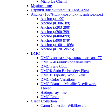
Micro Ice Chenill
Муліне різне
Стрічки для вишивання 2 мм, 4 мм
Anchor (100% длинноволокнистый хлопок)
Anchor (#1-99)
Anchor (#100-189)
Anchor (#203-298)
Anchor (#300-399)
Anchor (#400-899)
Anchor (#900-979)
Anchor (#1001-1098)
Anchor (#1201-9575)
DMC
DMC хлопчатобумажная нить art.177
DMC - металлизированая нить
DMC Perle Cotton
DMC® Satin Embroidery Floss
DMC® Tapestry Wool Skein
DMC Color Variations
DMC Diamant Metallic Needlework
Thread
Наборы мулине
DMC Etoile
Caron Collection
Caron Collection Wildflowers