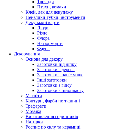
Троянди
Птахи, комахи
Клей, лак для декупажу
Пензлики-губки, інструменти
Декупажні карти
Люди
Різне
Флора
Натюрморти
Фауна
Декорування
Основа для декору
Заготовки під ліпку
Заготовки з дерева
Заготовки з пап'є маше
Інші заготовки
Заготовки з гіпсу
Заготовки з пінопласту
Магніти
Контури, фарби по тканині
Трафарети
Мозаїка
Виготовлення годинників
Натирки
Роспис по склу та керамиці