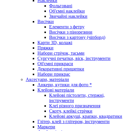
Наклейки
Фольговані
Об'ємні наклейки
Звичайні наклейки
Висічки
Елементи з фетру
Висічки з пінорезини
Висічки з картону (чіпборд)
Карти 3D, колажі
Пряжки
Набори стрічок, тасьми
Сургучні печатки, віск, інструменти
Об'ємні прикраси
Декоративні прищепки
Набори прикрас
Аксесуари, матеріали
Анкери, кутики для фото *
Клейові матеріали
Клейові пістолети, стержні,
інструменти
Клеї різного призначення
Скотч, клейкі стрічки
Клейові аркуші, крапки, квадратики
Глітер, клей з глітером, інструменти
Маркери