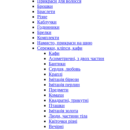
Прикраси для волосся
Брошки
Браслети
Різне
Каблучки
Годинники
Брелки
Комплекти
Намисто, прикраси на шию
Сережки, кліпси, кафи
Кафи
Асиметричні, з двох частин
Бантики
Сердця, любовь
Краплі
Імітація бірюзи
Імітація перлин
Предмети
Комахи
Квадратні, трикутні
Пташки
Імітація золота
Люди, частини тіла
Квіточки різні
Вечірні