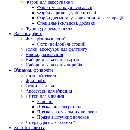
Фарби для декорування
Фарби металік універсальні
Фарби акрилові, універсальні
Фарби для металу, золочення та реставрації
Спеціальні складові, добавки
Фурнітура декоративна
Валяння, фетр
Фетр різноманітний
Фетр (войлок) листовий
Голки, аксесуари для фелтингу
Вовна для валяння
Набори для валяння картин
Набори для валяння виробів
В'язання, фриволіте
Спиці в'язальні
Фриволіте
Гачки в'язальні
Аксесуари для в'язання
Нитки для в'язання
Бавовна
Пряжа чистошерстяна
Пряжа з натуральних волокон
Пряжа з штучних волокон
Література по в'язанню *
Квілтінг, шиття