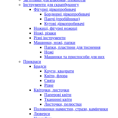
Інструменти для скрапбукингу
Фігурні діркопробивачі
Бордюрні діркопробивачі
Панчі (пробійники)
Кутові діркопробивачі
Ножиці, фігурні ножиці
Ножі, різаки
Різні інструменти
Машинки, ножі, папки
Папки, пластини для тиснення
Ножі
Машинки та приспособи для них
Прикраси
Брадси
Круги, квадрати
Квіти, флора
Свята
Різне
Квіточки, листочки
Паперові квіти
Тканинні квіти
Листочки, пелюстки
Половинки намистин, стрази, камінчики
Люверси