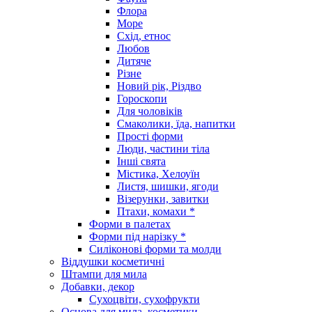
Флора
Море
Схід, етнос
Любов
Дитяче
Різне
Новий рік, Різдво
Гороскопи
Для чоловіків
Смаколики, їда, напитки
Прості форми
Люди, частини тіла
Інші свята
Містика, Хелоуїн
Листя, шишки, ягоди
Візерунки, завитки
Птахи, комахи *
Форми в палетах
Форми під нарізку *
Силіконові форми та молди
Віддушки косметичні
Штампи для мила
Добавки, декор
Сухоцвіти, сухофрукти
Основа для мила, косметики