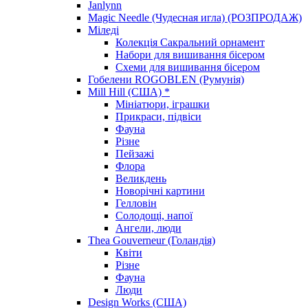
Janlynn
Magic Needle (Чудесная игла) (РОЗПРОДАЖ)
Міледі
Колекція Сакральний орнамент
Набори для вишивання бісером
Схеми для вишивання бісером
Гобелени ROGOBLEN (Румунія)
Mill Hill (США) *
Мініатюри, іграшки
Прикраси, підвіси
Фауна
Різне
Пейзажі
Флора
Великдень
Новорічні картини
Гелловін
Солодощі, напої
Ангели, люди
Thea Gouverneur (Голандія)
Квіти
Різне
Фауна
Люди
Design Works (США)