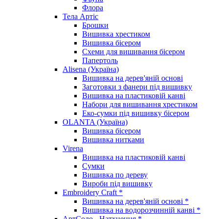
Флора
Тела Артіс
Брошки
Вишивка хрестиком
Вишивка бісером
Схеми для вишивання бісером
Папертоль
Alisena (Україна)
Вишивка на дерев'яній основі
Заготовки з фанери під вишивку
Вишивка на пластиковій канві
Набори для вишивання хрестиком
Еко-сумки під вишивку бісером
OLANTA (Україна)
Вишивка бісером
Вишивка нитками
Virena
Вишивка на пластиковій канві
Сумки
Вишивка по дереву
Вироби під вишивку
Embroidery Craft *
Вишивка на дерев'яній основі *
Вишивка на водорозчинній канві *
АртСоло - Натхнення *