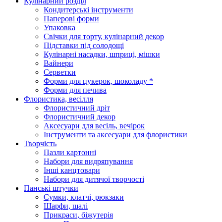
Кулінарний розділ
Кондитерські інструменти
Паперові форми
Упаковка
Свічки для торту, кулінарний декор
Підставки під солодощі
Кулінарні насадки, шприці, мішки
Вайнери
Серветки
Форми для цукерок, шоколаду *
Форми для печива
Флористика, весілля
Флористичний дріт
Флористичний декор
Аксесуари для весіль, вечірок
Інструменти та аксесуари для флористики
Творчість
Пазли картонні
Набори для видряпування
Інші канцтовари
Набори для дитячої творчості
Панські штучки
Сумки, клатчі, рюкзаки
Шарфи, шалі
Прикраси, біжутерія