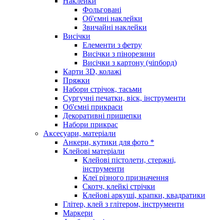
Наклейки
Фольговані
Об'ємні наклейки
Звичайні наклейки
Висічки
Елементи з фетру
Висічки з пінорезини
Висічки з картону (чіпборд)
Карти 3D, колажі
Пряжки
Набори стрічок, тасьми
Сургучні печатки, віск, інструменти
Об'ємні прикраси
Декоративні прищепки
Набори прикрас
Аксесуари, матеріали
Анкери, кутики для фото *
Клейові матеріали
Клейові пістолети, стержні,
інструменти
Клеї різного призначення
Скотч, клейкі стрічки
Клейові аркуші, крапки, квадратики
Глітер, клей з глітером, інструменти
Маркери