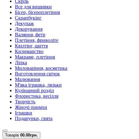
Скрізь
Все для вишивки
Бісер, бісероплетіння
Скрапбукінг
Декупаж
Декорування
Валяння, фетр
Плетіння, фриволіте
Квілтінг, шиття
Килимарство
Макраме, плетіння
Ліпка
Миловаріння, косметика
Виготовлення свічок
Малювання
М'яка іграшка, ляльки
Кулінарний розділ
Флористика, весілля
Творчість
Жіночі примхи
Іграшки
Подарунки, свята
Товарів
0
0.00грн.