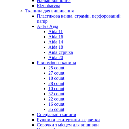
Наніашвілі Ірина
Riznobarvna
Тканина для вишивання
Пластикова канва, страмін, перфорований
папір
Aida / Аіда
Aida 11
Aida 16
Aida 14
Aida 18
Aida-стрічка
Aida 20
Рівномірна тканина
25 count
27 count
18 count
28 count
10 count
32 count
22 count
16 count
35 count
Спеціальні тканини
Рушники, скатертини, серветки
Сорочки з місцем для вишивки