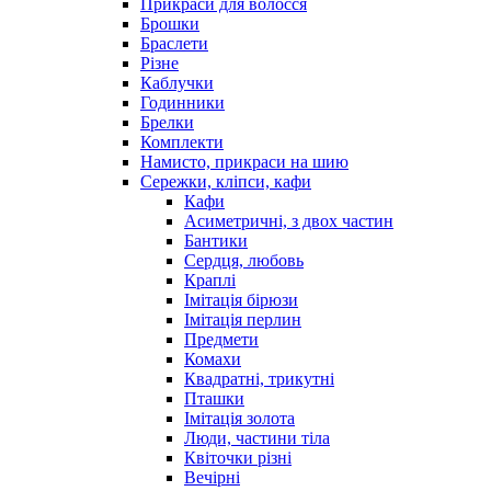
Прикраси для волосся
Брошки
Браслети
Різне
Каблучки
Годинники
Брелки
Комплекти
Намисто, прикраси на шию
Сережки, кліпси, кафи
Кафи
Асиметричні, з двох частин
Бантики
Сердця, любовь
Краплі
Імітація бірюзи
Імітація перлин
Предмети
Комахи
Квадратні, трикутні
Пташки
Імітація золота
Люди, частини тіла
Квіточки різні
Вечірні