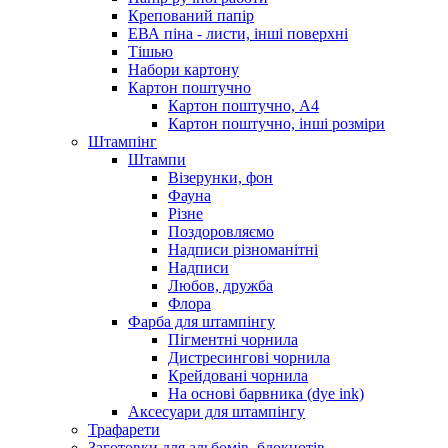
Крепований папір
ЕВА піна - листи, інші поверхні
Тішью
Набори картону
Картон поштучно
Картон поштучно, А4
Картон поштучно, інші розміри
Штампінг
Штампи
Візерунки, фон
Фауна
Різне
Поздоровляємо
Надписи різноманітні
Надписи
Любов, дружба
Флора
Фарба для штампінгу
Пігментні чорнила
Дистресингові чорнила
Крейдовані чорнила
На основі барвника (dye ink)
Аксесуари для штампінгу
Трафарети
Заготовки для альбомів, блокнотів