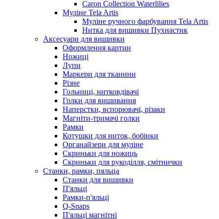
Caron Collection Waterlilies
Муліне Tela Artis
Муліне ручного фарбування Tela Artis
Нитка для вишивки Пухнастик
Аксесуари для вишивки
Оформлення картин
Ножиці
Лупи
Маркери для тканини
Різне
Гольниці, нитковдівачі
Голки для вишивання
Наперстки, вспорювачі, різаки
Магніти-тримачі голки
Рамки
Котушки для ниток, бобінки
Органайзери для муліне
Скриньки для ножиць
Скриньки для рукоділля, смітнички
Станки, рамки, пяльца
Станки для вишивки
П'яльці
Рамки-п'яльці
Q-Snaps
П'яльці магнітні