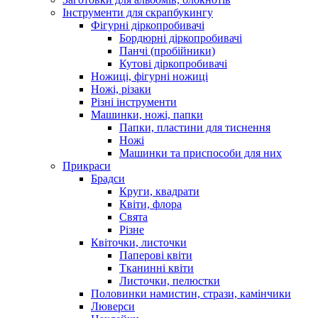
Інструменти для скрапбукингу
Фігурні діркопробивачі
Бордюрні діркопробивачі
Панчі (пробійники)
Кутові діркопробивачі
Ножиці, фігурні ножиці
Ножі, різаки
Різні інструменти
Машинки, ножі, папки
Папки, пластини для тиснення
Ножі
Машинки та приспособи для них
Прикраси
Брадси
Круги, квадрати
Квіти, флора
Свята
Різне
Квіточки, листочки
Паперові квіти
Тканинні квіти
Листочки, пелюстки
Половинки намистин, стрази, камінчики
Люверси