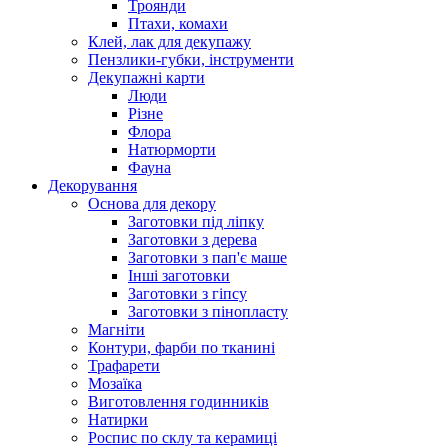
Троянди
Птахи, комахи
Клей, лак для декупажу
Пензлики-губки, інструменти
Декупажні карти
Люди
Різне
Флора
Натюрморти
Фауна
Декорування
Основа для декору
Заготовки під ліпку
Заготовки з дерева
Заготовки з пап'є маше
Інші заготовки
Заготовки з гіпсу
Заготовки з пінопласту
Магніти
Контури, фарби по тканині
Трафарети
Мозаїка
Виготовлення годинників
Натирки
Роспис по склу та керамиці