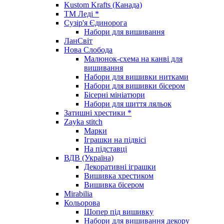
Kustom Krafts (Канада)
ТМ Леді *
Сузір'я Єдинорога
Набори для вишивання
ЛанСвіт
Нова Слобода
Малюнок-схема на канві для
вишивання
Набори для вишивки нитками
Набори для вишивки бісером
Бісерні мініатюри
Набори для шиття ляльок
Затишні хрестики *
Zayka stitch
Марки
Іграшки на підвісі
На підставці
ВДВ (Україна)
Декоративні іграшки
Вишивка хрестиком
Вишивка бісером
Mirabilia
Кольорова
Шопер під вишивку
Набори для вишивання декору