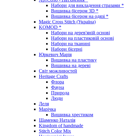
Набори для викладення стразами *
Вишивка бісером 3D *
Вишивка бісером на одязі *
Magic Cross Stitch (Україна)
KOMOD *
Набори на дерев'яній основі
Набори на пластиковій основі
Набори на тканині
Набори бісерні
Юркевич Марія
Вишивка на пластику
Вишивка на дереві
Світ можливостей
Heritage Crafts
Флора
Фауна
Природа
Люди
Леля
Марічка
Вишивка хрестиком
Шаменко Наталія
Kingdom of handmade
Stitch Color Mix