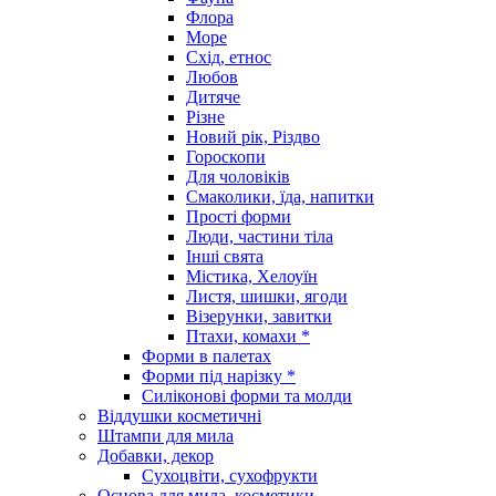
Флора
Море
Схід, етнос
Любов
Дитяче
Різне
Новий рік, Різдво
Гороскопи
Для чоловіків
Смаколики, їда, напитки
Прості форми
Люди, частини тіла
Інші свята
Містика, Хелоуїн
Листя, шишки, ягоди
Візерунки, завитки
Птахи, комахи *
Форми в палетах
Форми під нарізку *
Силіконові форми та молди
Віддушки косметичні
Штампи для мила
Добавки, декор
Сухоцвіти, сухофрукти
Основа для мила, косметики