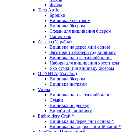
Флора
Тела Артіс
Брошки
Вишивка хрестиком
Вишивка бісером
Схеми для вишивання бісером
Папертоль
Alisena (Україна)
Вишивка на дерев'яній основі
Заготовки з фанери під вишивку
Вишивка на пластиковій канві
Набори для вишивання хрестиком
Еко-сумки під вишивку бісером
OLANTA (Україна)
Вишивка бісером
Вишивка нитками
Virena
Вишивка на пластиковій канві
Сумки
Вишивка по дереву
Вироби під вишивку
Embroidery Craft *
Вишивка на дерев'яній основі *
Вишивка на водорозчинній канві *
АртСоло - Натхнення *