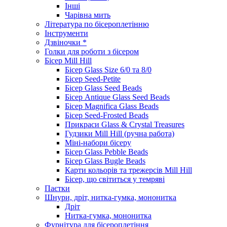
Інші
Чарівна мить
Література по бісероплетінню
Інструменти
Дзвіночки *
Голки для роботи з бісером
Бісер Mill Hill
Бісер Glass Size 6/0 та 8/0
Бісер Seed-Petite
Бісер Glass Seed Beads
Бісер Antique Glass Seed Beads
Бісер Magnifica Glass Beads
Бісер Seed-Frosted Beads
Прикраси Glass & Crystal Treasures
Гудзики Mill Hill (ручна работа)
Міні-набори бісеру
Бісер Glass Pebble Beads
Бісер Glass Bugle Beads
Карти кольорів та трежерсів Mill Hill
Бісер, що світиться у темряві
Паєтки
Шнури, дріт, нитка-гумка, мононитка
Дріт
Нитка-гумка, мононитка
Фурнітура для бісероплетіння