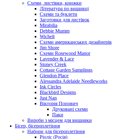
Схеми, листівки, книжки
Література по вишивці
Схеми та буклети
Заготовки для листівок
Mirabilia
Debbie Mumm
Wichelt
Схеми американських дизайнерів
Jim Shore
Cхеми Rosewood Manor
Lavender & Lace
Stoney Creek
Cottage Garden Samplings
Glendon Place
Alessandra Adelaide Needleworks
Ink Circles
Blackbird Designs
Just Nan
Вікторія Попович
Друковані схеми
Паки
Вироби з місцем для вишивки
Бісер, бісероплетіння
Набори для бісероплетіння
Ріоліс (Росія)