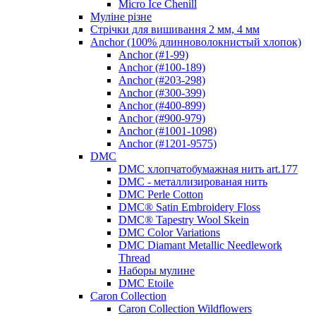
Micro Ice Chenill
Муліне різне
Стрічки для вишивання 2 мм, 4 мм
Anchor (100% длинноволокнистый хлопок)
Anchor (#1-99)
Anchor (#100-189)
Anchor (#203-298)
Anchor (#300-399)
Anchor (#400-899)
Anchor (#900-979)
Anchor (#1001-1098)
Anchor (#1201-9575)
DMC
DMC хлопчатобумажная нить art.177
DMC - металлизированая нить
DMC Perle Cotton
DMC® Satin Embroidery Floss
DMC® Tapestry Wool Skein
DMC Color Variations
DMC Diamant Metallic Needlework
Thread
Наборы мулине
DMC Etoile
Caron Collection
Caron Collection Wildflowers