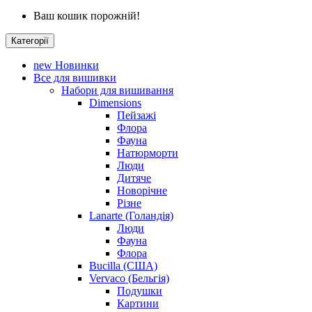
Ваш кошик порожній!
Категорії
new
Новинки
Все для вишивки
Набори для вишивання
Dimensions
Пейзажі
Флора
Фауна
Натюрморти
Люди
Дитяче
Новорічне
Різне
Lanarte (Голандія)
Люди
Фауна
Флора
Bucilla (США)
Vervaco (Бельгія)
Подушки
Картини