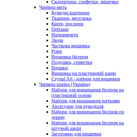
Скатертини, серфетки, мішечки
Чарiвна мить
Кумедні картинки
Тварини, метелики
Квіти, рослини
Пейзажі
Натюрморти
Люди
Часткова вишивка
Різне
Вишивка бісером
Подушки, серветки
Брошки
Вишивка на пластиковій канві
Crystal Art - набори для вишивки
Чарівна країна (Україна)
Набори для вишивання бісером на
пластиковій основі
Набори для вишивання нитками
Аксесуари для рукоділля
Набори для вишивання бісером по
дереву
Набори для вишивання бісером на
штучній шкірі
Заготовки для вишивки