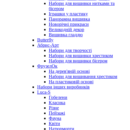
Набори для вишивки нитками та
бісером
Іграшки у пластику
Панорамна вишивка
Новорічні прикраси
Великодній декор
Вишивка гладдю
Butterfly
Абрис-Арт
Набори для творчості
Набори для вишивки хрестиком
Набори для вишивки бісером
ФрузелОк
На дерев'яній основі
Набори для вишивання хрестиком
На пластиковій основі
Набори інших виробників
Luca-S
Гобелени
Класика
Різне
Пейзажі
Фауна
Квіти
Натюрморти