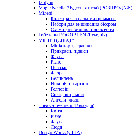
Janlynn
Magic Needle (Чудесная игла) (РОЗПРОДАЖ)
Міледі
Колекція Сакральний орнамент
Набори для вишивання бісером
Схеми для вишивання бісером
Гобелени ROGOBLEN (Румунія)
Mill Hill (США) *
Мініатюри, іграшки
Прикраси, підвіси
Фауна
Різне
Пейзажі
Флора
Великдень
Новорічні картини
Гелловін
Солодощі, напої
Ангели, люди
Thea Gouverneur (Голандія)
Квіти
Різне
Фауна
Люди
Design Works (США)