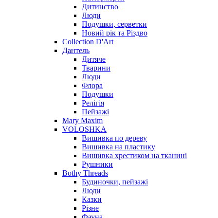
Дитинство
Люди
Подушки, серветки
Новий рік та Різдво
Collection D'Art
Дантель
Дитяче
Тварини
Люди
Флора
Подушки
Релігія
Пейзажі
Mary Maxim
VOLOSHKA
Вишивка по дереву
Вишивка на пластику
Вишивка хрестиком на тканині
Рушники
Bothy Threads
Будиночки, пейзажі
Люди
Казки
Різне
Фауна