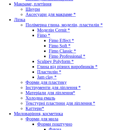
Макраме, плетіння
Шнури
Аксесуари для макраме *
Ліпка
Полімерна глина, моделін, пластилін *
Моделін Cernit *
Fimo *
Fimo Effect *
Fimo Soft *
Fimo Classic *
Fimo Professional *
Sculpey Polyform *
Глина від різних виробників *
Пластилін *
Jam clay *
Форми для пластику
Інструменти для ліплення *
Матеріали для ліплення*
Холодна емаль
Текстурні пластини для ліплення *
Каттери*
Миловаріння, косметика
Форми для мила
Форми поштучно
Фауна