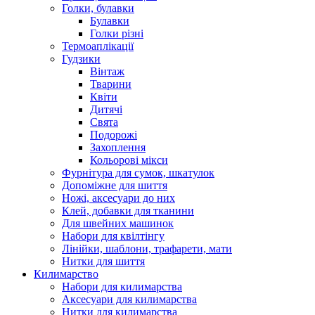
Голки, булавки
Булавки
Голки різні
Термоаплікації
Гудзики
Вінтаж
Тварини
Квіти
Дитячі
Свята
Подорожі
Захоплення
Кольорові мікси
Фурнітура для сумок, шкатулок
Допоміжне для шиття
Ножі, аксесуари до них
Клей, добавки для тканини
Для швейних машинок
Набори для квілтінгу
Лінійки, шаблони, трафарети, мати
Нитки для шиття
Килимарство
Набори для килимарства
Аксесуари для килимарства
Нитки для килимарства