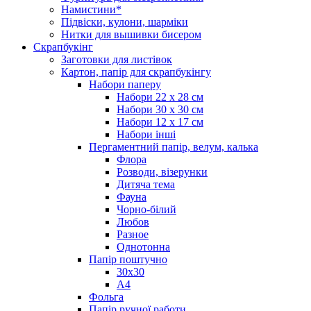
Намистини*
Підвіски, кулони, шарміки
Нитки для вышивки бисером
Скрапбукінг
Заготовки для листівок
Картон, папір для скрапбукінгу
Набори паперу
Набори 22 х 28 см
Набори 30 х 30 см
Набори 12 х 17 см
Набори інші
Пергаментний папір, велум, калька
Флора
Розводи, візерунки
Дитяча тема
Фауна
Чорно-білий
Любов
Разное
Однотонна
Папір поштучно
30х30
А4
Фольга
Папір ручної работи