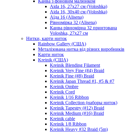
Канва з фоновим малюнком
Aida 16, 27х27 см (Voloshka)
Aida 16, 30х40 см (Voloshka)
Аїда 16 (Alisena)
Рівномірка 32 (Alisena)
Канва рівномірна 32 принтована
Voloshka, 27х27 см
Нитки, карти ниток
Rainbow Gallery (США)
Металізована нитка від різних виробників
Карти ниток
Kreinik (США)
Kreinik Blending Filament
Kreinik Very Fine (#4) Braid
Kreinik Fine (#8) Braid
Kreinik Japan Thread #1, #5 & #7
Kreinik Ombre
Kreinik Cord
Kreinik 1/16 Ribbon
Kreinik Collection (наборы ниток)
Kreinik Tapestry (#12) Braid
Kreinik Medium (#16) Braid
Kreinik cable
Kreinik 1/8 Ribbon
Kreinik Heavy #32 Braid (5m)