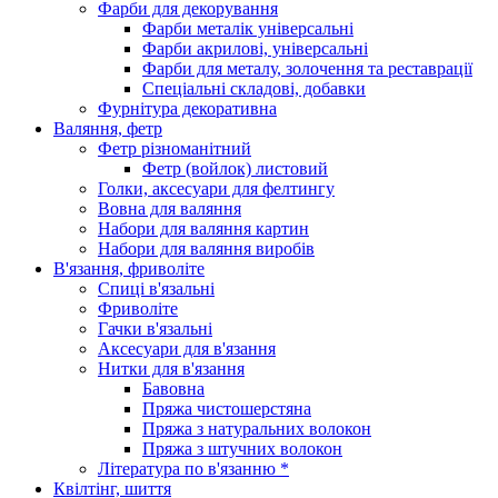
Фарби для декорування
Фарби металік універсальні
Фарби акрилові, універсальні
Фарби для металу, золочення та реставрації
Спеціальні складові, добавки
Фурнітура декоративна
Валяння, фетр
Фетр різноманітний
Фетр (войлок) листовий
Голки, аксесуари для фелтингу
Вовна для валяння
Набори для валяння картин
Набори для валяння виробів
В'язання, фриволіте
Спиці в'язальні
Фриволіте
Гачки в'язальні
Аксесуари для в'язання
Нитки для в'язання
Бавовна
Пряжа чистошерстяна
Пряжа з натуральних волокон
Пряжа з штучних волокон
Література по в'язанню *
Квілтінг, шиття