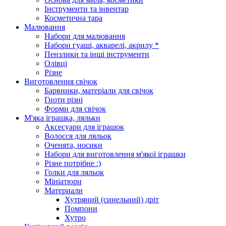
Інструменти та інвентар
Косметична тара
Малювання
Набори для малювання
Набори гуаші, акварелі, акрилу *
Пензлики та інші інструменти
Олівці
Різне
Виготовлення свічок
Барвники, матеріали для свічок
Гноти різні
Форми для свічок
М'яка іграшка, ляльки
Аксесуари для іграшок
Волосся для ляльок
Оченята, носики
Набори для виготовлення м'якої іграшки
Різне потрібне :)
Голки для ляльок
Мініатюри
Материали
Хутряний (синельний) дріт
Помпони
Хутро