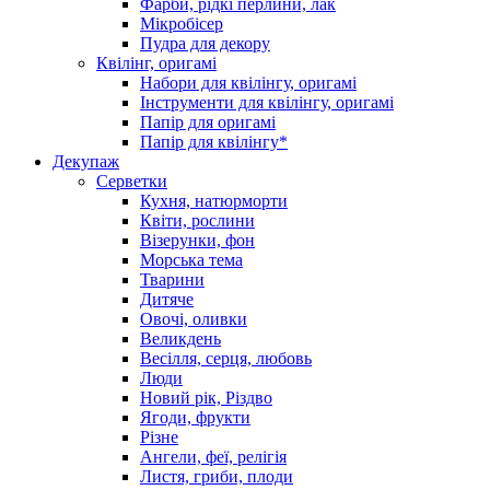
Фарби, рідкі перлини, лак
Мікробісер
Пудра для декору
Квілінг, оригамі
Набори для квілінгу, оригамі
Інструменти для квілінгу, оригамі
Папір для оригамі
Папір для квілінгу*
Декупаж
Серветки
Кухня, натюрморти
Квіти, рослини
Візерунки, фон
Морська тема
Тварини
Дитяче
Овочі, оливки
Великдень
Весілля, серця, любовь
Люди
Новий рік, Різдво
Ягоди, фрукти
Різне
Ангели, феї, релігія
Листя, гриби, плоди