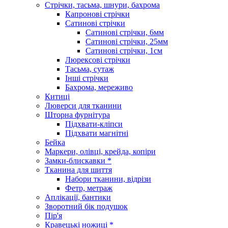
Стрічки, тасьма, шнури, бахрома
Капронові стрічки
Сатинові стрічки
Сатинові стрічки, 6мм
Сатинові стрічки, 25мм
Сатинові стрічки, 1см
Люрексові стрічки
Тасьма, сутаж
Інші стрічки
Бахрома, мереживо
Китиці
Люверси для тканини
Шторна фурнітура
Підхвати-кліпси
Підхвати магнітні
Бейка
Маркери, олівці, крейда, копіри
Замки-блискавки *
Тканина для шиття
Набори тканини, відрізи
Фетр, метраж
Аплікації, бантики
Зворотний бік подушок
Пір'я
Кравецькі ножиці *