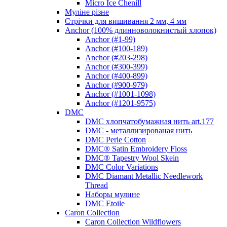
Micro Ice Chenill
Муліне різне
Стрічки для вишивання 2 мм, 4 мм
Anchor (100% длинноволокнистый хлопок)
Anchor (#1-99)
Anchor (#100-189)
Anchor (#203-298)
Anchor (#300-399)
Anchor (#400-899)
Anchor (#900-979)
Anchor (#1001-1098)
Anchor (#1201-9575)
DMC
DMC хлопчатобумажная нить art.177
DMC - металлизированая нить
DMC Perle Cotton
DMC® Satin Embroidery Floss
DMC® Tapestry Wool Skein
DMC Color Variations
DMC Diamant Metallic Needlework
Thread
Наборы мулине
DMC Etoile
Caron Collection
Caron Collection Wildflowers