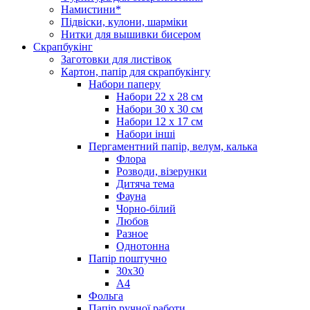
Намистини*
Підвіски, кулони, шарміки
Нитки для вышивки бисером
Скрапбукінг
Заготовки для листівок
Картон, папір для скрапбукінгу
Набори паперу
Набори 22 х 28 см
Набори 30 х 30 см
Набори 12 х 17 см
Набори інші
Пергаментний папір, велум, калька
Флора
Розводи, візерунки
Дитяча тема
Фауна
Чорно-білий
Любов
Разное
Однотонна
Папір поштучно
30х30
А4
Фольга
Папір ручної работи