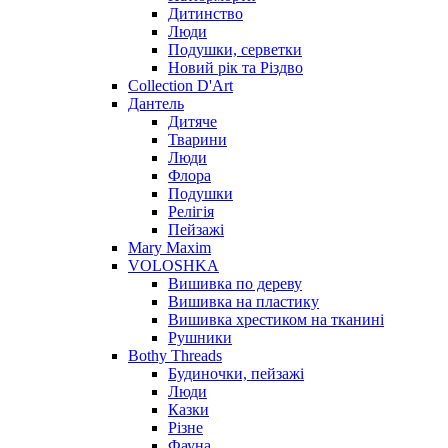
Дитинство
Люди
Подушки, серветки
Новий рік та Різдво
Collection D'Art
Дантель
Дитяче
Тварини
Люди
Флора
Подушки
Релігія
Пейзажі
Mary Maxim
VOLOSHKA
Вишивка по дереву
Вишивка на пластику
Вишивка хрестиком на тканині
Рушники
Bothy Threads
Будиночки, пейзажі
Люди
Казки
Різне
Фауна