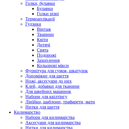
Голки, булавки
Булавки
Голки різні
Термоаплікації
Гудзики
Вінтаж
Тварини
Квіти
Дитячі
Свята
Подорожі
Захоплення
Кольорові мікси
Фурнітура для сумок, шкатулок
Допоміжне для шиття
Ножі, аксесуари до них
Клей, добавки для тканини
Для швейних машинок
Набори для квілтінгу
Лінійки, шаблони, трафарети, мати
Нитки для шиття
Килимарство
Набори для килимарства
Аксесуари для килимарства
Нитки для килимарства