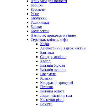
Прикраси для волосся
Брошки
Браслети
Різне
Каблучки
Годинники
Брелки
Комплекти
Намисто, прикраси на шию
Сережки, кліпси, кафи
Кафи
Асиметричні, з двох частин
Бантики
Сердця, любовь
Краплі
Імітація бірюзи
Імітація перлин
Предмети
Комахи
Квадратні, трикутні
Пташки
Імітація золота
Люди, частини тіла
Квіточки різні
Вечірні