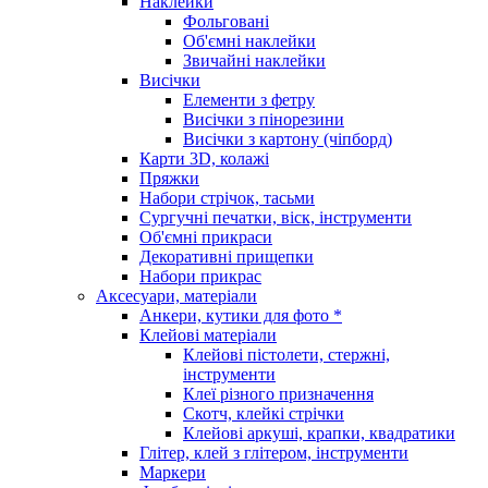
Наклейки
Фольговані
Об'ємні наклейки
Звичайні наклейки
Висічки
Елементи з фетру
Висічки з пінорезини
Висічки з картону (чіпборд)
Карти 3D, колажі
Пряжки
Набори стрічок, тасьми
Сургучні печатки, віск, інструменти
Об'ємні прикраси
Декоративні прищепки
Набори прикрас
Аксесуари, матеріали
Анкери, кутики для фото *
Клейові матеріали
Клейові пістолети, стержні,
інструменти
Клеї різного призначення
Скотч, клейкі стрічки
Клейові аркуші, крапки, квадратики
Глітер, клей з глітером, інструменти
Маркери