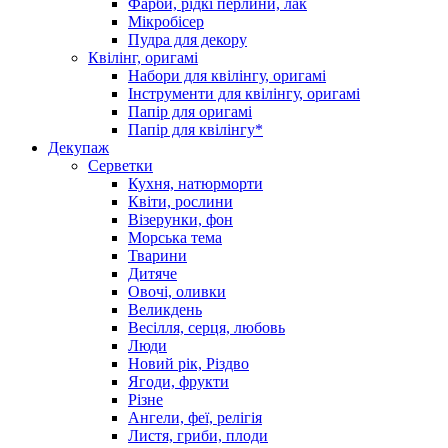
Фарби, рідкі перлини, лак
Мікробісер
Пудра для декору
Квілінг, оригамі
Набори для квілінгу, оригамі
Інструменти для квілінгу, оригамі
Папір для оригамі
Папір для квілінгу*
Декупаж
Серветки
Кухня, натюрморти
Квіти, рослини
Візерунки, фон
Морська тема
Тварини
Дитяче
Овочі, оливки
Великдень
Весілля, серця, любовь
Люди
Новий рік, Різдво
Ягоди, фрукти
Різне
Ангели, феї, релігія
Листя, гриби, плоди