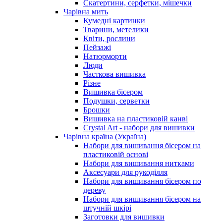
Скатертини, серфетки, мішечки
Чарiвна мить
Кумедні картинки
Тварини, метелики
Квіти, рослини
Пейзажі
Натюрморти
Люди
Часткова вишивка
Різне
Вишивка бісером
Подушки, серветки
Брошки
Вишивка на пластиковій канві
Crystal Art - набори для вишивки
Чарівна країна (Україна)
Набори для вишивання бісером на
пластиковій основі
Набори для вишивання нитками
Аксесуари для рукоділля
Набори для вишивання бісером по
дереву
Набори для вишивання бісером на
штучній шкірі
Заготовки для вишивки