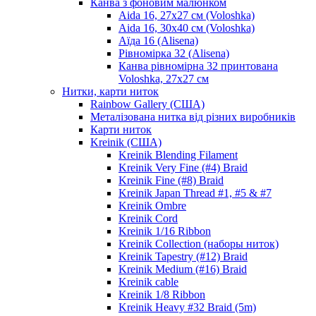
Канва з фоновим малюнком
Aida 16, 27х27 см (Voloshka)
Aida 16, 30х40 см (Voloshka)
Аїда 16 (Alisena)
Рівномірка 32 (Alisena)
Канва рівномірна 32 принтована
Voloshka, 27х27 см
Нитки, карти ниток
Rainbow Gallery (США)
Металізована нитка від різних виробників
Карти ниток
Kreinik (США)
Kreinik Blending Filament
Kreinik Very Fine (#4) Braid
Kreinik Fine (#8) Braid
Kreinik Japan Thread #1, #5 & #7
Kreinik Ombre
Kreinik Cord
Kreinik 1/16 Ribbon
Kreinik Collection (наборы ниток)
Kreinik Tapestry (#12) Braid
Kreinik Medium (#16) Braid
Kreinik cable
Kreinik 1/8 Ribbon
Kreinik Heavy #32 Braid (5m)