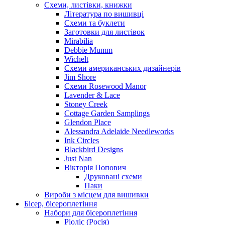
Схеми, листівки, книжки
Література по вишивці
Схеми та буклети
Заготовки для листівок
Mirabilia
Debbie Mumm
Wichelt
Схеми американських дизайнерів
Jim Shore
Cхеми Rosewood Manor
Lavender & Lace
Stoney Creek
Cottage Garden Samplings
Glendon Place
Alessandra Adelaide Needleworks
Ink Circles
Blackbird Designs
Just Nan
Вікторія Попович
Друковані схеми
Паки
Вироби з місцем для вишивки
Бісер, бісероплетіння
Набори для бісероплетіння
Ріоліс (Росія)