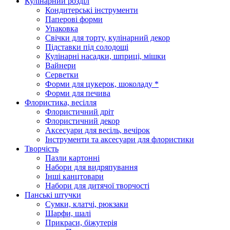
Кулінарний розділ
Кондитерські інструменти
Паперові форми
Упаковка
Свічки для торту, кулінарний декор
Підставки під солодощі
Кулінарні насадки, шприці, мішки
Вайнери
Серветки
Форми для цукерок, шоколаду *
Форми для печива
Флористика, весілля
Флористичний дріт
Флористичний декор
Аксесуари для весіль, вечірок
Інструменти та аксесуари для флористики
Творчість
Пазли картонні
Набори для видряпування
Інші канцтовари
Набори для дитячої творчості
Панські штучки
Сумки, клатчі, рюкзаки
Шарфи, шалі
Прикраси, біжутерія