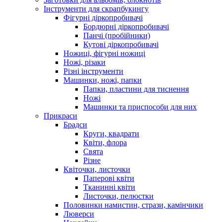
Інструменти для скрапбукингу
Фігурні діркопробивачі
Бордюрні діркопробивачі
Панчі (пробійники)
Кутові діркопробивачі
Ножиці, фігурні ножиці
Ножі, різаки
Різні інструменти
Машинки, ножі, папки
Папки, пластини для тиснення
Ножі
Машинки та приспособи для них
Прикраси
Брадси
Круги, квадрати
Квіти, флора
Свята
Різне
Квіточки, листочки
Паперові квіти
Тканинні квіти
Листочки, пелюстки
Половинки намистин, стрази, камінчики
Люверси