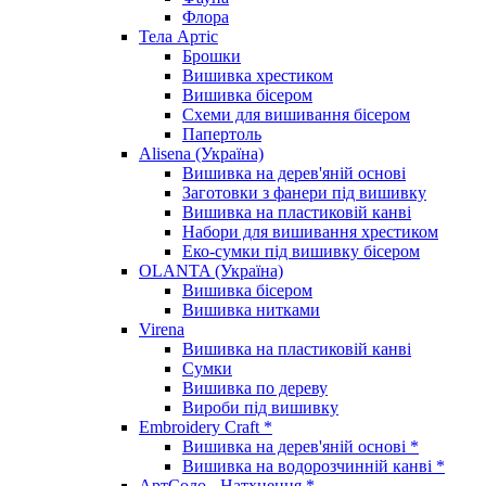
Флора
Тела Артіс
Брошки
Вишивка хрестиком
Вишивка бісером
Схеми для вишивання бісером
Папертоль
Alisena (Україна)
Вишивка на дерев'яній основі
Заготовки з фанери під вишивку
Вишивка на пластиковій канві
Набори для вишивання хрестиком
Еко-сумки під вишивку бісером
OLANTA (Україна)
Вишивка бісером
Вишивка нитками
Virena
Вишивка на пластиковій канві
Сумки
Вишивка по дереву
Вироби під вишивку
Embroidery Craft *
Вишивка на дерев'яній основі *
Вишивка на водорозчинній канві *
АртСоло - Натхнення *