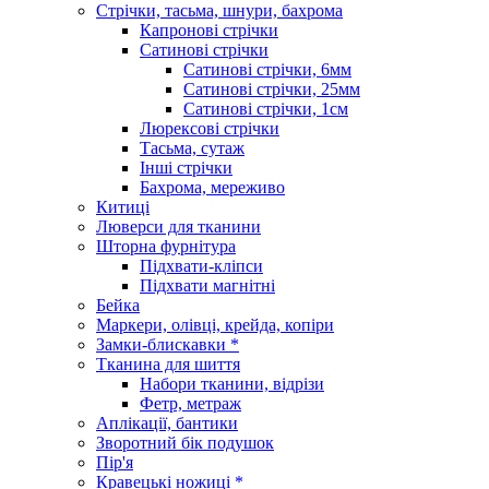
Стрічки, тасьма, шнури, бахрома
Капронові стрічки
Сатинові стрічки
Сатинові стрічки, 6мм
Сатинові стрічки, 25мм
Сатинові стрічки, 1см
Люрексові стрічки
Тасьма, сутаж
Інші стрічки
Бахрома, мереживо
Китиці
Люверси для тканини
Шторна фурнітура
Підхвати-кліпси
Підхвати магнітні
Бейка
Маркери, олівці, крейда, копіри
Замки-блискавки *
Тканина для шиття
Набори тканини, відрізи
Фетр, метраж
Аплікації, бантики
Зворотний бік подушок
Пір'я
Кравецькі ножиці *