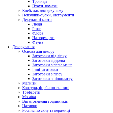
Троянди
Птахи, комахи
Клей, лак для декупажу
Пензлики-губки, інструменти
Декупажні карти
Люди
Різне
Флора
Натюрморти
Фауна
Декорування
Основа для декору
Заготовки під ліпку
Заготовки з дерева
Заготовки з пап'є маше
Інші заготовки
Заготовки з гіпсу
Заготовки з пінопласту
Магніти
Контури, фарби по тканині
Трафарети
Мозаїка
Виготовлення годинників
Натирки
Роспис по склу та керамиці