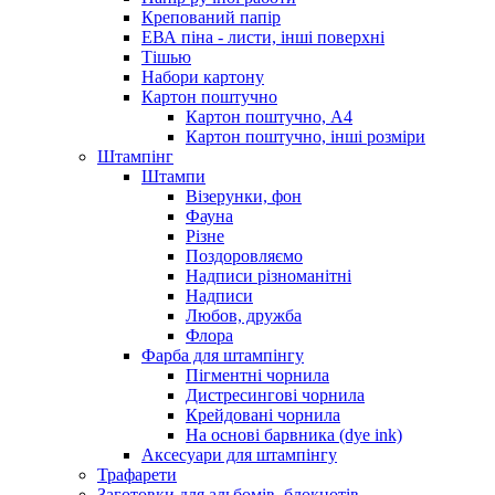
Крепований папір
ЕВА піна - листи, інші поверхні
Тішью
Набори картону
Картон поштучно
Картон поштучно, А4
Картон поштучно, інші розміри
Штампінг
Штампи
Візерунки, фон
Фауна
Різне
Поздоровляємо
Надписи різноманітні
Надписи
Любов, дружба
Флора
Фарба для штампінгу
Пігментні чорнила
Дистресингові чорнила
Крейдовані чорнила
На основі барвника (dye ink)
Аксесуари для штампінгу
Трафарети
Заготовки для альбомів, блокнотів