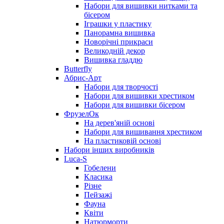
Набори для вишивки нитками та
бісером
Іграшки у пластику
Панорамна вишивка
Новорічні прикраси
Великодній декор
Вишивка гладдю
Butterfly
Абрис-Арт
Набори для творчості
Набори для вишивки хрестиком
Набори для вишивки бісером
ФрузелОк
На дерев'яній основі
Набори для вишивання хрестиком
На пластиковій основі
Набори інших виробників
Luca-S
Гобелени
Класика
Різне
Пейзажі
Фауна
Квіти
Натюрморти