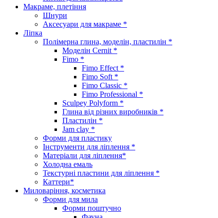
Макраме, плетіння
Шнури
Аксесуари для макраме *
Ліпка
Полімерна глина, моделін, пластилін *
Моделін Cernit *
Fimo *
Fimo Effect *
Fimo Soft *
Fimo Classic *
Fimo Professional *
Sculpey Polyform *
Глина від різних виробників *
Пластилін *
Jam clay *
Форми для пластику
Інструменти для ліплення *
Матеріали для ліплення*
Холодна емаль
Текстурні пластини для ліплення *
Каттери*
Миловаріння, косметика
Форми для мила
Форми поштучно
Фауна