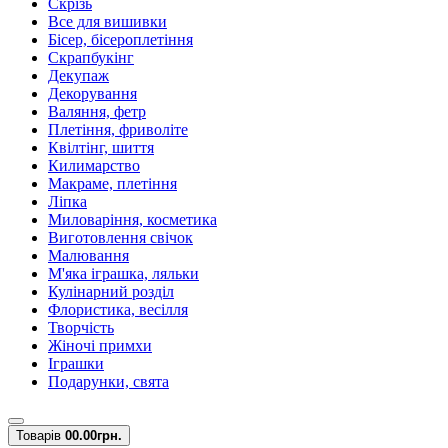
Скрізь
Все для вишивки
Бісер, бісероплетіння
Скрапбукінг
Декупаж
Декорування
Валяння, фетр
Плетіння, фриволіте
Квілтінг, шиття
Килимарство
Макраме, плетіння
Ліпка
Миловаріння, косметика
Виготовлення свічок
Малювання
М'яка іграшка, ляльки
Кулінарний розділ
Флористика, весілля
Творчість
Жіночі примхи
Іграшки
Подарунки, свята
Товарів
0
0.00грн.