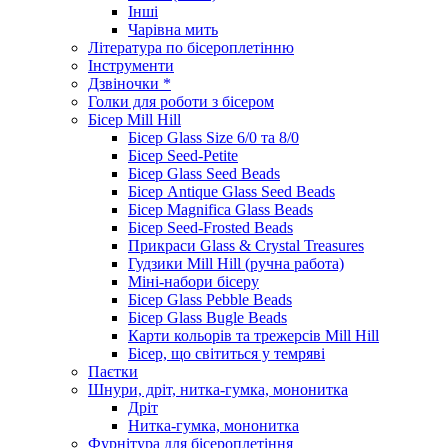
Інші
Чарівна мить
Література по бісероплетінню
Інструменти
Дзвіночки *
Голки для роботи з бісером
Бісер Mill Hill
Бісер Glass Size 6/0 та 8/0
Бісер Seed-Petite
Бісер Glass Seed Beads
Бісер Antique Glass Seed Beads
Бісер Magnifica Glass Beads
Бісер Seed-Frosted Beads
Прикраси Glass & Crystal Treasures
Гудзики Mill Hill (ручна работа)
Міні-набори бісеру
Бісер Glass Pebble Beads
Бісер Glass Bugle Beads
Карти кольорів та трежерсів Mill Hill
Бісер, що світиться у темряві
Паєтки
Шнури, дріт, нитка-гумка, мононитка
Дріт
Нитка-гумка, мононитка
Фурнітура для бісероплетіння