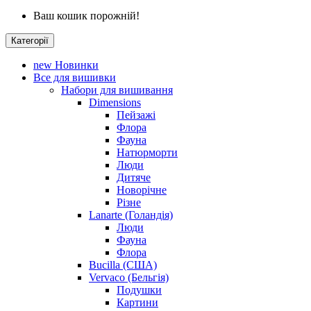
Ваш кошик порожній!
Категорії
new
Новинки
Все для вишивки
Набори для вишивання
Dimensions
Пейзажі
Флора
Фауна
Натюрморти
Люди
Дитяче
Новорічне
Різне
Lanarte (Голандія)
Люди
Фауна
Флора
Bucilla (США)
Vervaco (Бельгія)
Подушки
Картини