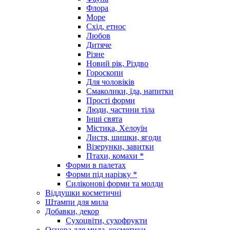
Флора
Море
Схід, етнос
Любов
Дитяче
Різне
Новий рік, Різдво
Гороскопи
Для чоловіків
Смаколики, їда, напитки
Прості форми
Люди, частини тіла
Інші свята
Містика, Хелоуїн
Листя, шишки, ягоди
Візерунки, завитки
Птахи, комахи *
Форми в палетах
Форми під нарізку *
Силіконові форми та молди
Віддушки косметичні
Штампи для мила
Добавки, декор
Сухоцвіти, сухофрукти
Основа для мила, косметики