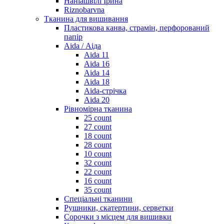
Наніашвілі Ірина
Riznobarvna
Тканина для вишивання
Пластикова канва, страмін, перфорований
папір
Aida / Аіда
Aida 11
Aida 16
Aida 14
Aida 18
Aida-стрічка
Aida 20
Рівномірна тканина
25 count
27 count
18 count
28 count
10 count
32 count
22 count
16 count
35 count
Спеціальні тканини
Рушники, скатертини, серветки
Сорочки з місцем для вишивки