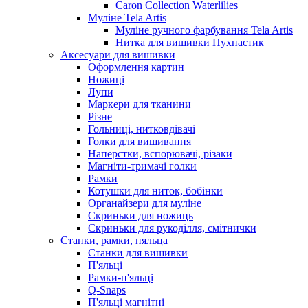
Caron Collection Waterlilies
Муліне Tela Artis
Муліне ручного фарбування Tela Artis
Нитка для вишивки Пухнастик
Аксесуари для вишивки
Оформлення картин
Ножиці
Лупи
Маркери для тканини
Різне
Гольниці, нитковдівачі
Голки для вишивання
Наперстки, вспорювачі, різаки
Магніти-тримачі голки
Рамки
Котушки для ниток, бобінки
Органайзери для муліне
Скриньки для ножиць
Скриньки для рукоділля, смітнички
Станки, рамки, пяльца
Станки для вишивки
П'яльці
Рамки-п'яльці
Q-Snaps
П'яльці магнітні