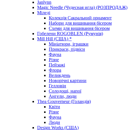
Janlynn
Magic Needle (Чудесная игла) (РОЗПРОДАЖ)
Міледі
Колекція Сакральний орнамент
Набори для вишивання бісером
Схеми для вишивання бісером
Гобелени ROGOBLEN (Румунія)
Mill Hill (США) *
Мініатюри, іграшки
Прикраси, підвіси
Фауна
Різне
Пейзажі
Флора
Великдень
Новорічні картини
Гелловін
Солодощі, напої
Ангели, люди
Thea Gouverneur (Голандія)
Квіти
Різне
Фауна
Люди
Design Works (США)