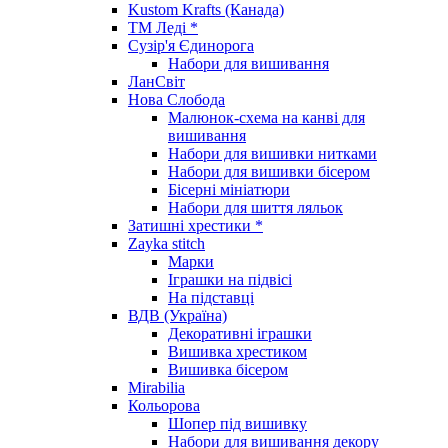
Kustom Krafts (Канада)
ТМ Леді *
Сузір'я Єдинорога
Набори для вишивання
ЛанСвіт
Нова Слобода
Малюнок-схема на канві для
вишивання
Набори для вишивки нитками
Набори для вишивки бісером
Бісерні мініатюри
Набори для шиття ляльок
Затишні хрестики *
Zayka stitch
Марки
Іграшки на підвісі
На підставці
ВДВ (Україна)
Декоративні іграшки
Вишивка хрестиком
Вишивка бісером
Mirabilia
Кольорова
Шопер під вишивку
Набори для вишивання декору