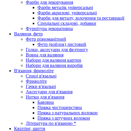
Фарби для декорування
Фарби металік універсальні
Фарби акрилові, універсальні
Фарби для металу, золочення та реставрації
Спеціальні складові, добавки
Фурнітура декоративна
Валяння, фетр
Фетр різноманітний
Фетр (войлок) листовий
Голки, аксесуари для фелтингу
Вовна для валяння
Набори для валяння картин
Набори для валяння виробів
В'язання, фриволіте
Спиці в'язальні
Фриволіте
Гачки в'язальні
Аксесуари для в'язання
Нитки для в'язання
Бавовна
Пряжа чистошерстяна
Пряжа з натуральних волокон
Пряжа з штучних волокон
Література по в'язанню *
Квілтінг, шиття