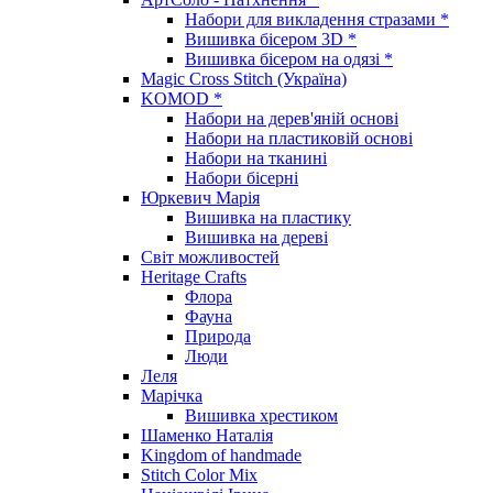
Набори для викладення стразами *
Вишивка бісером 3D *
Вишивка бісером на одязі *
Magic Cross Stitch (Україна)
KOMOD *
Набори на дерев'яній основі
Набори на пластиковій основі
Набори на тканині
Набори бісерні
Юркевич Марія
Вишивка на пластику
Вишивка на дереві
Світ можливостей
Heritage Crafts
Флора
Фауна
Природа
Люди
Леля
Марічка
Вишивка хрестиком
Шаменко Наталія
Kingdom of handmade
Stitch Color Mix