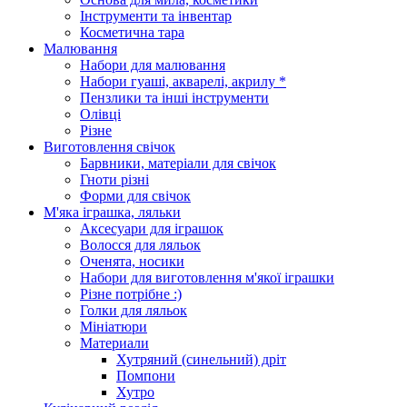
Інструменти та інвентар
Косметична тара
Малювання
Набори для малювання
Набори гуаші, акварелі, акрилу *
Пензлики та інші інструменти
Олівці
Різне
Виготовлення свічок
Барвники, матеріали для свічок
Гноти різні
Форми для свічок
М'яка іграшка, ляльки
Аксесуари для іграшок
Волосся для ляльок
Оченята, носики
Набори для виготовлення м'якої іграшки
Різне потрібне :)
Голки для ляльок
Мініатюри
Материали
Хутряний (синельний) дріт
Помпони
Хутро