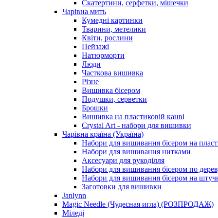
Скатертини, серфетки, мішечки
Чарiвна мить
Кумедні картинки
Тварини, метелики
Квіти, рослини
Пейзажі
Натюрморти
Люди
Часткова вишивка
Різне
Вишивка бісером
Подушки, серветки
Брошки
Вишивка на пластиковій канві
Crystal Art - набори для вишивки
Чарівна країна (Україна)
Набори для вишивання бісером на пласт
Набори для вишивання нитками
Аксесуари для рукоділля
Набори для вишивання бісером по дерев
Набори для вишивання бісером на штучн
Заготовки для вишивки
Janlynn
Magic Needle (Чудесная игла) (РОЗПРОДАЖ)
Міледі