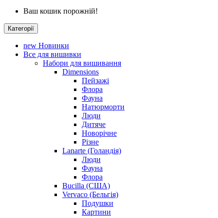
Ваш кошик порожній!
Категорії
new
Новинки
Все для вишивки
Набори для вишивання
Dimensions
Пейзажі
Флора
Фауна
Натюрморти
Люди
Дитяче
Новорічне
Різне
Lanarte (Голандія)
Люди
Фауна
Флора
Bucilla (США)
Vervaco (Бельгія)
Подушки
Картини