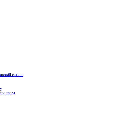
иковій основі
у
ій шкірі