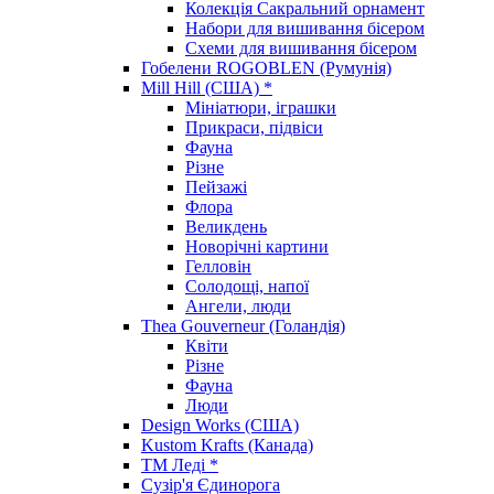
Колекція Сакральний орнамент
Набори для вишивання бісером
Схеми для вишивання бісером
Гобелени ROGOBLEN (Румунія)
Mill Hill (США) *
Мініатюри, іграшки
Прикраси, підвіси
Фауна
Різне
Пейзажі
Флора
Великдень
Новорічні картини
Гелловін
Солодощі, напої
Ангели, люди
Thea Gouverneur (Голандія)
Квіти
Різне
Фауна
Люди
Design Works (США)
Kustom Krafts (Канада)
ТМ Леді *
Сузір'я Єдинорога