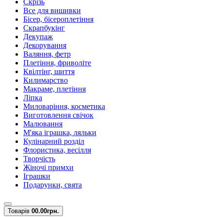
Скрізь
Все для вишивки
Бісер, бісероплетіння
Скрапбукінг
Декупаж
Декорування
Валяння, фетр
Плетіння, фриволіте
Квілтінг, шиття
Килимарство
Макраме, плетіння
Ліпка
Миловаріння, косметика
Виготовлення свічок
Малювання
М'яка іграшка, ляльки
Кулінарний розділ
Флористика, весілля
Творчість
Жіночі примхи
Іграшки
Подарунки, свята
Товарів
0
0.00грн.