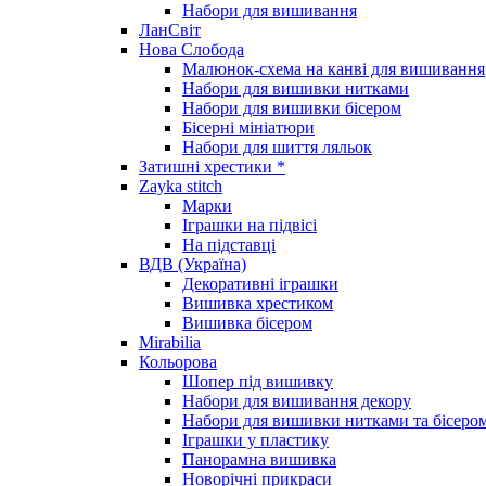
Набори для вишивання
ЛанСвіт
Нова Слобода
Малюнок-схема на канві для вишивання
Набори для вишивки нитками
Набори для вишивки бісером
Бісерні мініатюри
Набори для шиття ляльок
Затишні хрестики *
Zayka stitch
Марки
Іграшки на підвісі
На підставці
ВДВ (Україна)
Декоративні іграшки
Вишивка хрестиком
Вишивка бісером
Mirabilia
Кольорова
Шопер під вишивку
Набори для вишивання декору
Набори для вишивки нитками та бісеро
Іграшки у пластику
Панорамна вишивка
Новорічні прикраси