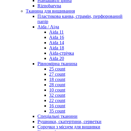
Наніашвілі Ірина
Riznobarvna
Тканина для вишивання
Пластикова канва, страмін, перфорований
папір
Aida / Аіда
Aida 11
Aida 16
Aida 14
Aida 18
Aida-стрічка
Aida 20
Рівномірна тканина
25 count
27 count
18 count
28 count
10 count
32 count
22 count
16 count
35 count
Спеціальні тканини
Рушники, скатертини, серветки
Сорочки з місцем для вишивки