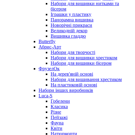
Набори для вишивки нитками та
бісером
Іграшки у пластику
Панорамна вишивка
Новорічні прикраси
Великодній декор
Вишивка гладдю
Butterfly
Абрис-Арт
Набори для творчості
Набори для вишивки хрестиком
Набори для вишивки бісером
ФрузелОк
На дерев'яній основі
Набори для вишивання хрестиком
На пластиковій основі
Набори інших виробників
Luca-S
Гобелени
Класика
Різне
Пейзажі
Фауна
Квіти
Натюрморти