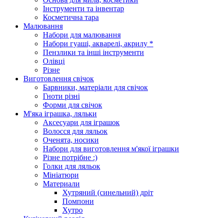
Інструменти та інвентар
Косметична тара
Малювання
Набори для малювання
Набори гуаші, акварелі, акрилу *
Пензлики та інші інструменти
Олівці
Різне
Виготовлення свічок
Барвники, матеріали для свічок
Гноти різні
Форми для свічок
М'яка іграшка, ляльки
Аксесуари для іграшок
Волосся для ляльок
Оченята, носики
Набори для виготовлення м'якої іграшки
Різне потрібне :)
Голки для ляльок
Мініатюри
Материали
Хутряний (синельний) дріт
Помпони
Хутро