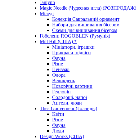
Janlynn
Magic Needle (Чудесная игла) (РОЗПРОДАЖ)
Міледі
Колекція Сакральний орнамент
Набори для вишивання бісером
Схеми для вишивання бісером
Гобелени ROGOBLEN (Румунія)
Mill Hill (США) *
Мініатюри, іграшки
Прикраси, підвіси
Фауна
Різне
Пейзажі
Флора
Великдень
Новорічні картини
Гелловін
Солодощі, напої
Ангели, люди
Thea Gouverneur (Голандія)
Квіти
Різне
Фауна
Люди
Design Works (США)