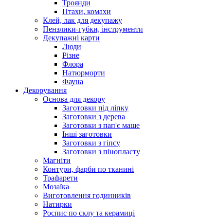
Троянди
Птахи, комахи
Клей, лак для декупажу
Пензлики-губки, інструменти
Декупажні карти
Люди
Різне
Флора
Натюрморти
Фауна
Декорування
Основа для декору
Заготовки під ліпку
Заготовки з дерева
Заготовки з пап'є маше
Інші заготовки
Заготовки з гіпсу
Заготовки з пінопласту
Магніти
Контури, фарби по тканині
Трафарети
Мозаїка
Виготовлення годинників
Натирки
Роспис по склу та керамиці