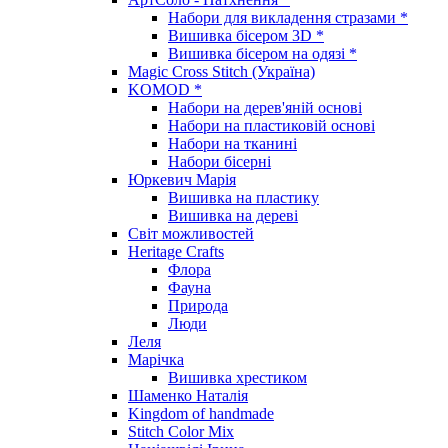
Набори для викладення стразами *
Вишивка бісером 3D *
Вишивка бісером на одязі *
Magic Cross Stitch (Україна)
KOMOD *
Набори на дерев'яній основі
Набори на пластиковій основі
Набори на тканині
Набори бісерні
Юркевич Марія
Вишивка на пластику
Вишивка на дереві
Світ можливостей
Heritage Crafts
Флора
Фауна
Природа
Люди
Леля
Марічка
Вишивка хрестиком
Шаменко Наталія
Kingdom of handmade
Stitch Color Mix