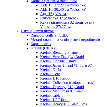
Канва з фоновим малюнком
Aida 16, 27х27 см (Voloshka)
Aida 16, 30х40 см (Voloshka)
Аїда 16 (Alisena)
Рівномірка 32 (Alisena)
Канва рівномірна 32 принтована
Voloshka, 27х27 см
Нитки, карти ниток
Rainbow Gallery (США)
Металізована нитка від різних виробників
Карти ниток
Kreinik (США)
Kreinik Blending Filament
Kreinik Very Fine (#4) Braid
Kreinik Fine (#8) Braid
Kreinik Japan Thread #1, #5 & #7
Kreinik Ombre
Kreinik Cord
Kreinik 1/16 Ribbon
Kreinik Collection (наборы ниток)
Kreinik Tapestry (#12) Braid
Kreinik Medium (#16) Braid
Kreinik cable
Kreinik 1/8 Ribbon
Kreinik Heavy #32 Braid (5m)