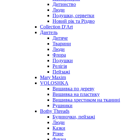
Дитинство
Люди
Подушки, серветки
Новий рік та Різдво
Collection D'Art
Дантель
Дитяче
Тварини
Люди
Флора
Подушки
Релігія
Пейзажі
Mary Maxim
VOLOSHKA
Вишивка по дереву
Вишивка на пластику
Вишивка хрестиком на тканині
Рушники
Bothy Threads
Будиночки, пейзажі
Люди
Казки
Різне
Фауна