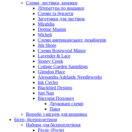
Схеми, листівки, книжки
Література по вишивці
Схеми та буклети
Заготовки для листівок
Mirabilia
Debbie Mumm
Wichelt
Схеми американських дизайнерів
Jim Shore
Cхеми Rosewood Manor
Lavender & Lace
Stoney Creek
Cottage Garden Samplings
Glendon Place
Alessandra Adelaide Needleworks
Ink Circles
Blackbird Designs
Just Nan
Вікторія Попович
Друковані схеми
Паки
Вироби з місцем для вишивки
Бісер, бісероплетіння
Набори для бісероплетіння
Ріоліс (Росія)