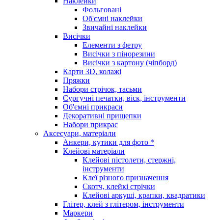
Наклейки
Фольговані
Об'ємні наклейки
Звичайні наклейки
Висічки
Елементи з фетру
Висічки з пінорезини
Висічки з картону (чіпборд)
Карти 3D, колажі
Пряжки
Набори стрічок, тасьми
Сургучні печатки, віск, інструменти
Об'ємні прикраси
Декоративні прищепки
Набори прикрас
Аксесуари, матеріали
Анкери, кутики для фото *
Клейові матеріали
Клейові пістолети, стержні,
інструменти
Клеї різного призначення
Скотч, клейкі стрічки
Клейові аркуші, крапки, квадратики
Глітер, клей з глітером, інструменти
Маркери