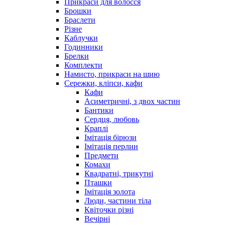
Прикраси для волосся
Брошки
Браслети
Різне
Каблучки
Годинники
Брелки
Комплекти
Намисто, прикраси на шию
Сережки, кліпси, кафи
Кафи
Асиметричні, з двох частин
Бантики
Сердця, любовь
Краплі
Імітація бірюзи
Імітація перлин
Предмети
Комахи
Квадратні, трикутні
Пташки
Імітація золота
Люди, частини тіла
Квіточки різні
Вечірні