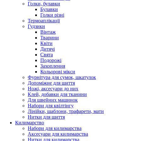
Голки, булавки
Булавки
Голки різні
Термоаплікації
Гудзики
Вінтаж
Тварини
Квіти
Дитячі
Свята
Подорожі
Захоплення
Кольорові мікси
Фурнітура для сумок, шкатулок
Допоміжне для шиття
Ножі, аксесуари до них
Клей, добавки для тканини
Для швейних машинок
Набори для квілтінгу
Лінійки, шаблони, трафарети, мати
Нитки для шиття
Килимарство
Набори для килимарства
Аксесуари для килимарства
Нитки для килимарства