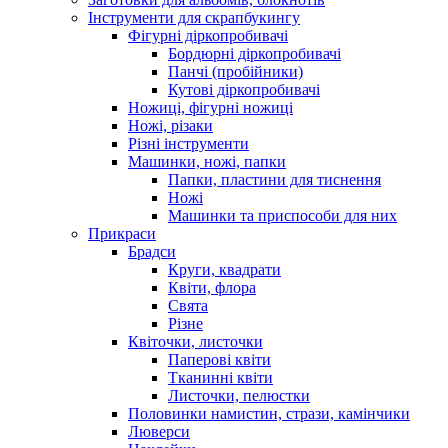
Інструменти для скрапбукингу
Фігурні діркопробивачі
Бордюрні діркопробивачі
Панчі (пробійники)
Кутові діркопробивачі
Ножиці, фігурні ножиці
Ножі, різаки
Різні інструменти
Машинки, ножі, папки
Папки, пластини для тиснення
Ножі
Машинки та приспособи для них
Прикраси
Брадси
Круги, квадрати
Квіти, флора
Свята
Різне
Квіточки, листочки
Паперові квіти
Тканинні квіти
Листочки, пелюстки
Половинки намистин, стрази, камінчики
Люверси