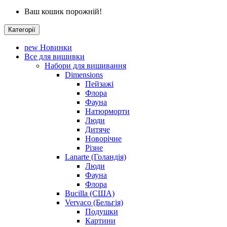
Ваш кошик порожній!
Категорії
new
Новинки
Все для вишивки
Набори для вишивання
Dimensions
Пейзажі
Флора
Фауна
Натюрморти
Люди
Дитяче
Новорічне
Різне
Lanarte (Голандія)
Люди
Фауна
Флора
Bucilla (США)
Vervaco (Бельгія)
Подушки
Картини