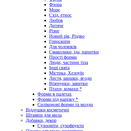
Флора
Море
Схід, етнос
Любов
Дитяче
Різне
Новий рік, Різдво
Гороскопи
Для чоловіків
Смаколики, їда, напитки
Прості форми
Люди, частини тіла
Інші свята
Містика, Хелоуїн
Листя, шишки, ягоди
Візерунки, завитки
Птахи, комахи *
Форми в палетах
Форми під нарізку *
Силіконові форми та молди
Віддушки косметичні
Штампи для мила
Добавки, декор
Сухоцвіти, сухофрукти
Основа для мила, косметики