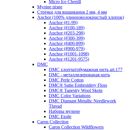
Micro Ice Chenill
Муліне різне
Стрічки для вишивання 2 мм, 4 мм
Anchor (100% длинноволокнистый хлопок)
Anchor (#1-99)
Anchor (#100-189)
Anchor (#203-298)
Anchor (#300-399)
Anchor (#400-899)
Anchor (#900-979)
Anchor (#1001-1098)
Anchor (#1201-9575)
DMC
DMC хлопчатобумажная нить art.177
DMC - металлизированая нить
DMC Perle Cotton
DMC® Satin Embroidery Floss
DMC® Tapestry Wool Skein
DMC Color Variations
DMC Diamant Metallic Needlework
Thread
Наборы мулине
DMC Etoile
Caron Collection
Caron Collection Wildflowers