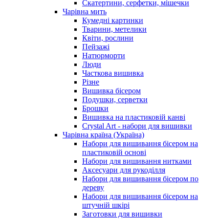
Скатертини, серфетки, мішечки
Чарiвна мить
Кумедні картинки
Тварини, метелики
Квіти, рослини
Пейзажі
Натюрморти
Люди
Часткова вишивка
Різне
Вишивка бісером
Подушки, серветки
Брошки
Вишивка на пластиковій канві
Crystal Art - набори для вишивки
Чарівна країна (Україна)
Набори для вишивання бісером на
пластиковій основі
Набори для вишивання нитками
Аксесуари для рукоділля
Набори для вишивання бісером по
дереву
Набори для вишивання бісером на
штучній шкірі
Заготовки для вишивки