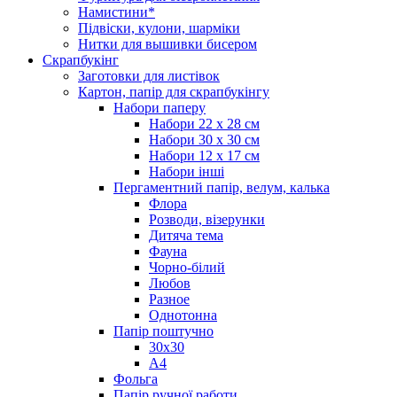
Намистини*
Підвіски, кулони, шарміки
Нитки для вышивки бисером
Скрапбукінг
Заготовки для листівок
Картон, папір для скрапбукінгу
Набори паперу
Набори 22 х 28 см
Набори 30 х 30 см
Набори 12 х 17 см
Набори інші
Пергаментний папір, велум, калька
Флора
Розводи, візерунки
Дитяча тема
Фауна
Чорно-білий
Любов
Разное
Однотонна
Папір поштучно
30х30
А4
Фольга
Папір ручної работи