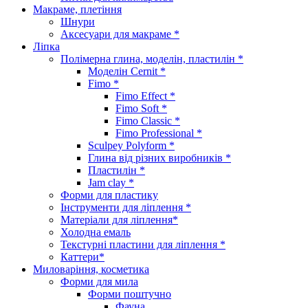
Макраме, плетіння
Шнури
Аксесуари для макраме *
Ліпка
Полімерна глина, моделін, пластилін *
Моделін Cernit *
Fimo *
Fimo Effect *
Fimo Soft *
Fimo Classic *
Fimo Professional *
Sculpey Polyform *
Глина від різних виробників *
Пластилін *
Jam clay *
Форми для пластику
Інструменти для ліплення *
Матеріали для ліплення*
Холодна емаль
Текстурні пластини для ліплення *
Каттери*
Миловаріння, косметика
Форми для мила
Форми поштучно
Фауна