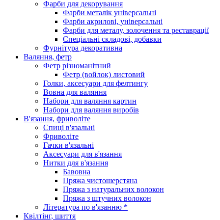
Фарби для декорування
Фарби металік універсальні
Фарби акрилові, універсальні
Фарби для металу, золочення та реставрації
Спеціальні складові, добавки
Фурнітура декоративна
Валяння, фетр
Фетр різноманітний
Фетр (войлок) листовий
Голки, аксесуари для фелтингу
Вовна для валяння
Набори для валяння картин
Набори для валяння виробів
В'язання, фриволіте
Спиці в'язальні
Фриволіте
Гачки в'язальні
Аксесуари для в'язання
Нитки для в'язання
Бавовна
Пряжа чистошерстяна
Пряжа з натуральних волокон
Пряжа з штучних волокон
Література по в'язанню *
Квілтінг, шиття