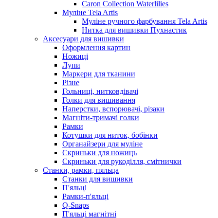
Caron Collection Waterlilies
Муліне Tela Artis
Муліне ручного фарбування Tela Artis
Нитка для вишивки Пухнастик
Аксесуари для вишивки
Оформлення картин
Ножиці
Лупи
Маркери для тканини
Різне
Гольниці, нитковдівачі
Голки для вишивання
Наперстки, вспорювачі, різаки
Магніти-тримачі голки
Рамки
Котушки для ниток, бобінки
Органайзери для муліне
Скриньки для ножиць
Скриньки для рукоділля, смітнички
Станки, рамки, пяльца
Станки для вишивки
П'яльці
Рамки-п'яльці
Q-Snaps
П'яльці магнітні