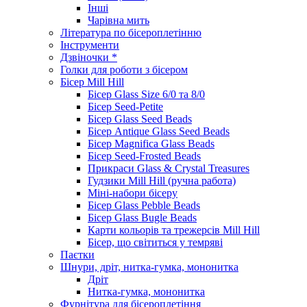
Інші
Чарівна мить
Література по бісероплетінню
Інструменти
Дзвіночки *
Голки для роботи з бісером
Бісер Mill Hill
Бісер Glass Size 6/0 та 8/0
Бісер Seed-Petite
Бісер Glass Seed Beads
Бісер Antique Glass Seed Beads
Бісер Magnifica Glass Beads
Бісер Seed-Frosted Beads
Прикраси Glass & Crystal Treasures
Гудзики Mill Hill (ручна работа)
Міні-набори бісеру
Бісер Glass Pebble Beads
Бісер Glass Bugle Beads
Карти кольорів та трежерсів Mill Hill
Бісер, що світиться у темряві
Паєтки
Шнури, дріт, нитка-гумка, мононитка
Дріт
Нитка-гумка, мононитка
Фурнітура для бісероплетіння