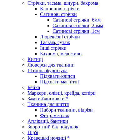
Стрічки, тасьма, шнури, бахрома
Капронові стрічки
Сатинові стрічки
Сатинові стрічки, 6мм
Сатинові стрічки, 25мм
Сатинові стрічки, 1см
Люрексові стрічки
Тасьма, сутаж
Інші стрічки
Бахрома, мереживо
Китиці
Люверси для тканини
Шторна фурнітура
Підхвати-кліпси
Підхвати магнітні
Бейка
Маркери, олівці, крейда, копіри
Замки-блискавки *
Тканина для шиття
Набори тканини, відрізи
Фетр, метраж
Аплікації, бантики
Зворотний бік подушок
Пір'я
Кравецькі ножиці *