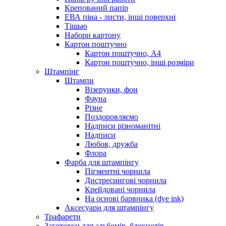
Крепований папір
ЕВА піна - листи, інші поверхні
Тішью
Набори картону
Картон поштучно
Картон поштучно, А4
Картон поштучно, інші розміри
Штампінг
Штампи
Візерунки, фон
Фауна
Різне
Поздоровляємо
Надписи різноманітні
Надписи
Любов, дружба
Флора
Фарба для штампінгу
Пігментні чорнила
Дистресингові чорнила
Крейдовані чорнила
На основі барвника (dye ink)
Аксесуари для штампінгу
Трафарети
Заготовки для альбомів, блокнотів