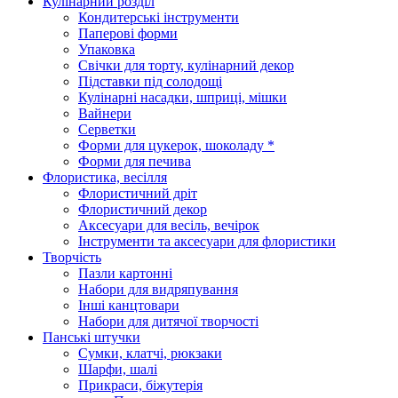
Кулінарний розділ
Кондитерські інструменти
Паперові форми
Упаковка
Свічки для торту, кулінарний декор
Підставки під солодощі
Кулінарні насадки, шприці, мішки
Вайнери
Серветки
Форми для цукерок, шоколаду *
Форми для печива
Флористика, весілля
Флористичний дріт
Флористичний декор
Аксесуари для весіль, вечірок
Інструменти та аксесуари для флористики
Творчість
Пазли картонні
Набори для видряпування
Інші канцтовари
Набори для дитячої творчості
Панські штучки
Сумки, клатчі, рюкзаки
Шарфи, шалі
Прикраси, біжутерія