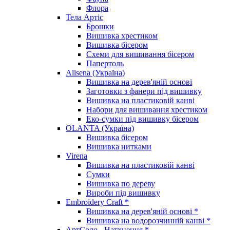
Флора
Тела Артіс
Брошки
Вишивка хрестиком
Вишивка бісером
Схеми для вишивання бісером
Папертоль
Alisena (Україна)
Вишивка на дерев'яній основі
Заготовки з фанери під вишивку
Вишивка на пластиковій канві
Набори для вишивання хрестиком
Еко-сумки під вишивку бісером
OLANTA (Україна)
Вишивка бісером
Вишивка нитками
Virena
Вишивка на пластиковій канві
Сумки
Вишивка по дереву
Вироби під вишивку
Embroidery Craft *
Вишивка на дерев'яній основі *
Вишивка на водорозчинній канві *
АртСоло - Натхнення *