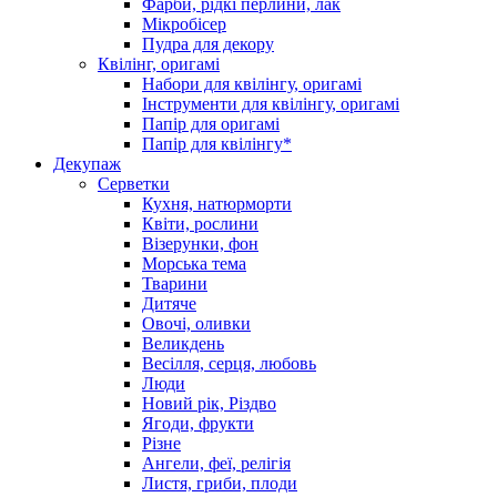
Фарби, рідкі перлини, лак
Мікробісер
Пудра для декору
Квілінг, оригамі
Набори для квілінгу, оригамі
Інструменти для квілінгу, оригамі
Папір для оригамі
Папір для квілінгу*
Декупаж
Серветки
Кухня, натюрморти
Квіти, рослини
Візерунки, фон
Морська тема
Тварини
Дитяче
Овочі, оливки
Великдень
Весілля, серця, любовь
Люди
Новий рік, Різдво
Ягоди, фрукти
Різне
Ангели, феї, релігія
Листя, гриби, плоди