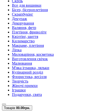
Скрізь
Все для вишивки
Бісер, бісероплетіння
Скрапбукінг
Декупаж
Декорування
Валяння, фетр
Плетіння, фриволіте
Квілтінг, шиття
Килимарство
Макраме, плетіння
Ліпка
Миловаріння, косметика
Виготовлення свічок
Малювання
М'яка іграшка, ляльки
Кулінарний розділ
Флористика, весілля
Творчість
Жіночі примхи
Іграшки
Подарунки, свята
Товарів
0
0.00грн.