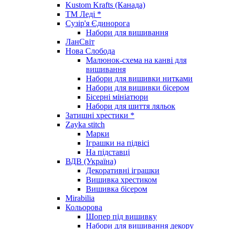
Kustom Krafts (Канада)
ТМ Леді *
Сузір'я Єдинорога
Набори для вишивання
ЛанСвіт
Нова Слобода
Малюнок-схема на канві для
вишивання
Набори для вишивки нитками
Набори для вишивки бісером
Бісерні мініатюри
Набори для шиття ляльок
Затишні хрестики *
Zayka stitch
Марки
Іграшки на підвісі
На підставці
ВДВ (Україна)
Декоративні іграшки
Вишивка хрестиком
Вишивка бісером
Mirabilia
Кольорова
Шопер під вишивку
Набори для вишивання декору