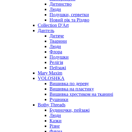
Дитинство
Люди
Подушки, серветки
Новий рік та Різдво
Collection D'Art
Дантель
Дитяче
Тварини
Люди
Флора
Подушки
Релігія
Пейзажі
Mary Maxim
VOLOSHKA
Вишивка по дереву
Вишивка на пластику
Вишивка хрестиком на тканині
Рушники
Bothy Threads
Будиночки, пейзажі
Люди
Казки
Різне
Фауна