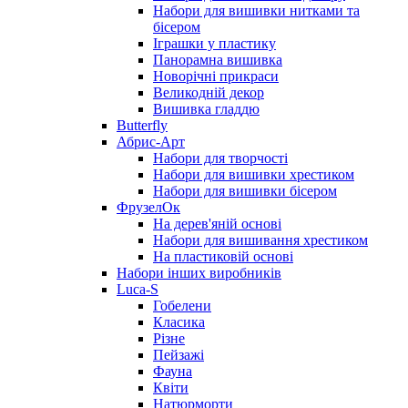
Набори для вишивки нитками та
бісером
Іграшки у пластику
Панорамна вишивка
Новорічні прикраси
Великодній декор
Вишивка гладдю
Butterfly
Абрис-Арт
Набори для творчості
Набори для вишивки хрестиком
Набори для вишивки бісером
ФрузелОк
На дерев'яній основі
Набори для вишивання хрестиком
На пластиковій основі
Набори інших виробників
Luca-S
Гобелени
Класика
Різне
Пейзажі
Фауна
Квіти
Натюрморти