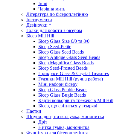
Інші
Чарівна мить
Література по бісероплетінню
Інструменти
Дзвіночки *
Голки для роботи з бісером
Бісер Mill Hill
Бісер Glass Size 6/0 та 8/0
Бісер Seed-Petite
Бісер Glass Seed Beads
Бісер Antique Glass Seed Beads
Бісер Magnifica Glass Beads
Бісер Seed-Frosted Beads
Прикраси Glass & Crystal Treasures
Гудзики Mill Hill (ручна работа)
Міні-набори бісеру
Бісер Glass Pebble Beads
Бісер Glass Bugle Beads
Карти кольорів та трежерсів Mill Hill
Бісер, що світиться у темряві
Паєтки
Шнури, дріт, нитка-гумка, мононитка
Дріт
Нитка-гумка, мононитка
Фурнітура для бісероплетіння