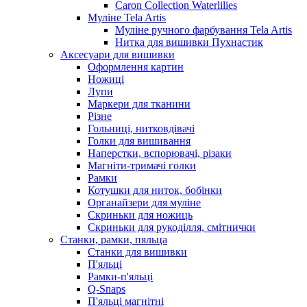
Caron Collection Waterlilies
Муліне Tela Artis
Муліне ручного фарбування Tela Artis
Нитка для вишивки Пухнастик
Аксесуари для вишивки
Оформлення картин
Ножиці
Лупи
Маркери для тканини
Різне
Гольниці, нитковдівачі
Голки для вишивання
Наперстки, вспорювачі, різаки
Магніти-тримачі голки
Рамки
Котушки для ниток, бобінки
Органайзери для муліне
Скриньки для ножиць
Скриньки для рукоділля, смітнички
Станки, рамки, пяльца
Станки для вишивки
П'яльці
Рамки-п'яльці
Q-Snaps
П'яльці магнітні