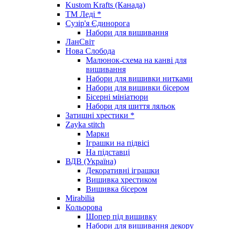
Kustom Krafts (Канада)
ТМ Леді *
Сузір'я Єдинорога
Набори для вишивання
ЛанСвіт
Нова Слобода
Малюнок-схема на канві для
вишивання
Набори для вишивки нитками
Набори для вишивки бісером
Бісерні мініатюри
Набори для шиття ляльок
Затишні хрестики *
Zayka stitch
Марки
Іграшки на підвісі
На підставці
ВДВ (Україна)
Декоративні іграшки
Вишивка хрестиком
Вишивка бісером
Mirabilia
Кольорова
Шопер під вишивку
Набори для вишивання декору