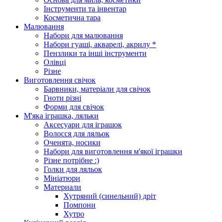
Інструменти та інвентар
Косметична тара
Малювання
Набори для малювання
Набори гуаші, акварелі, акрилу *
Пензлики та інші інструменти
Олівці
Різне
Виготовлення свічок
Барвники, матеріали для свічок
Гноти різні
Форми для свічок
М'яка іграшка, ляльки
Аксесуари для іграшок
Волосся для ляльок
Оченята, носики
Набори для виготовлення м'якої іграшки
Різне потрібне :)
Голки для ляльок
Мініатюри
Материали
Хутряний (синельний) дріт
Помпони
Хутро