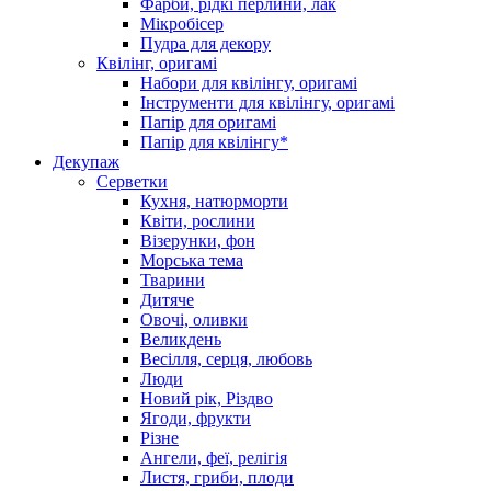
Фарби, рідкі перлини, лак
Мікробісер
Пудра для декору
Квілінг, оригамі
Набори для квілінгу, оригамі
Інструменти для квілінгу, оригамі
Папір для оригамі
Папір для квілінгу*
Декупаж
Серветки
Кухня, натюрморти
Квіти, рослини
Візерунки, фон
Морська тема
Тварини
Дитяче
Овочі, оливки
Великдень
Весілля, серця, любовь
Люди
Новий рік, Різдво
Ягоди, фрукти
Різне
Ангели, феї, релігія
Листя, гриби, плоди