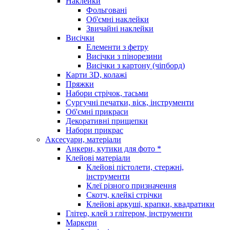
Наклейки
Фольговані
Об'ємні наклейки
Звичайні наклейки
Висічки
Елементи з фетру
Висічки з пінорезини
Висічки з картону (чіпборд)
Карти 3D, колажі
Пряжки
Набори стрічок, тасьми
Сургучні печатки, віск, інструменти
Об'ємні прикраси
Декоративні прищепки
Набори прикрас
Аксесуари, матеріали
Анкери, кутики для фото *
Клейові матеріали
Клейові пістолети, стержні,
інструменти
Клеї різного призначення
Скотч, клейкі стрічки
Клейові аркуші, крапки, квадратики
Глітер, клей з глітером, інструменти
Маркери