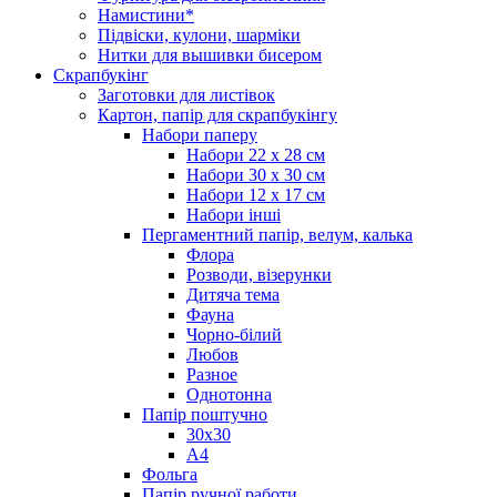
Намистини*
Підвіски, кулони, шарміки
Нитки для вышивки бисером
Скрапбукінг
Заготовки для листівок
Картон, папір для скрапбукінгу
Набори паперу
Набори 22 х 28 см
Набори 30 х 30 см
Набори 12 х 17 см
Набори інші
Пергаментний папір, велум, калька
Флора
Розводи, візерунки
Дитяча тема
Фауна
Чорно-білий
Любов
Разное
Однотонна
Папір поштучно
30х30
А4
Фольга
Папір ручної работи