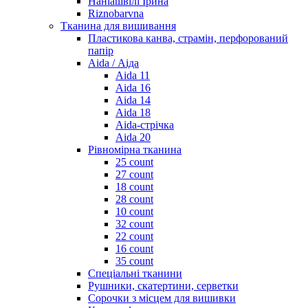
Наніашвілі Ірина
Riznobarvna
Тканина для вишивання
Пластикова канва, страмін, перфорований
папір
Aida / Аіда
Aida 11
Aida 16
Aida 14
Aida 18
Aida-стрічка
Aida 20
Рівномірна тканина
25 count
27 count
18 count
28 count
10 count
32 count
22 count
16 count
35 count
Спеціальні тканини
Рушники, скатертини, серветки
Сорочки з місцем для вишивки