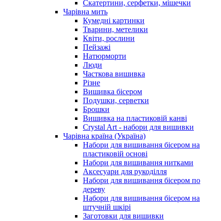
Скатертини, серфетки, мішечки
Чарiвна мить
Кумедні картинки
Тварини, метелики
Квіти, рослини
Пейзажі
Натюрморти
Люди
Часткова вишивка
Різне
Вишивка бісером
Подушки, серветки
Брошки
Вишивка на пластиковій канві
Crystal Art - набори для вишивки
Чарівна країна (Україна)
Набори для вишивання бісером на
пластиковій основі
Набори для вишивання нитками
Аксесуари для рукоділля
Набори для вишивання бісером по
дереву
Набори для вишивання бісером на
штучній шкірі
Заготовки для вишивки