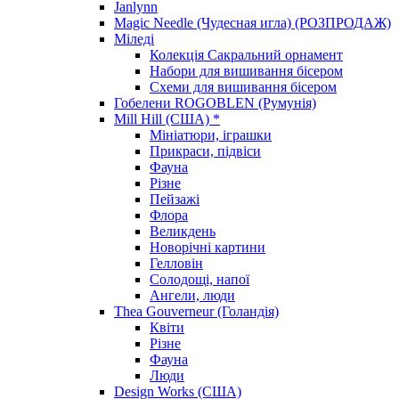
Janlynn
Magic Needle (Чудесная игла) (РОЗПРОДАЖ)
Міледі
Колекція Сакральний орнамент
Набори для вишивання бісером
Схеми для вишивання бісером
Гобелени ROGOBLEN (Румунія)
Mill Hill (США) *
Мініатюри, іграшки
Прикраси, підвіси
Фауна
Різне
Пейзажі
Флора
Великдень
Новорічні картини
Гелловін
Солодощі, напої
Ангели, люди
Thea Gouverneur (Голандія)
Квіти
Різне
Фауна
Люди
Design Works (США)