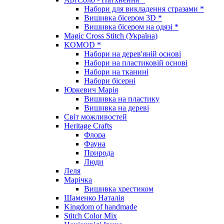
Набори для викладення стразами *
Вишивка бісером 3D *
Вишивка бісером на одязі *
Magic Cross Stitch (Україна)
KOMOD *
Набори на дерев'яній основі
Набори на пластиковій основі
Набори на тканині
Набори бісерні
Юркевич Марія
Вишивка на пластику
Вишивка на дереві
Світ можливостей
Heritage Crafts
Флора
Фауна
Природа
Люди
Леля
Марічка
Вишивка хрестиком
Шаменко Наталія
Kingdom of handmade
Stitch Color Mix