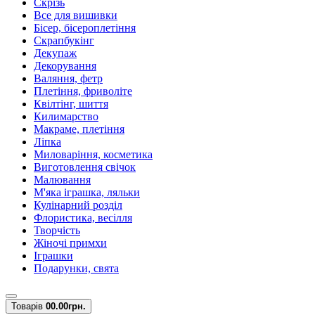
Скрізь
Все для вишивки
Бісер, бісероплетіння
Скрапбукінг
Декупаж
Декорування
Валяння, фетр
Плетіння, фриволіте
Квілтінг, шиття
Килимарство
Макраме, плетіння
Ліпка
Миловаріння, косметика
Виготовлення свічок
Малювання
М'яка іграшка, ляльки
Кулінарний розділ
Флористика, весілля
Творчість
Жіночі примхи
Іграшки
Подарунки, свята
Товарів
0
0.00грн.