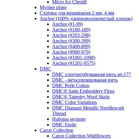
Micro Ice Chenill
Муліне різне
Стрічки для вишивання 2 мм, 4 мм
Anchor (100% длинноволокнистый хлопок)
Anchor (#1-99)
Anchor (#100-189)
Anchor (#203-298)
Anchor (#300-399)
Anchor (#400-899)
Anchor (#900-979)
Anchor (#1001-1098)
Anchor (#1201-9575)
DMC
DMC хлопчатобумажная нить art.177
DMC - металлизированая нить
DMC Perle Cotton
DMC® Satin Embroidery Floss
DMC® Tapestry Wool Skein
DMC Color Variations
DMC Diamant Metallic Needlework
Thread
Наборы мулине
DMC Etoile
Caron Collection
Caron Collection Wildflowers