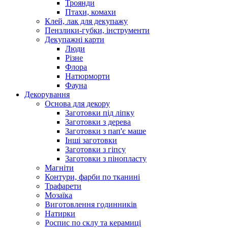
Троянди
Птахи, комахи
Клей, лак для декупажу
Пензлики-губки, інструменти
Декупажні карти
Люди
Різне
Флора
Натюрморти
Фауна
Декорування
Основа для декору
Заготовки під ліпку
Заготовки з дерева
Заготовки з пап'є маше
Інші заготовки
Заготовки з гіпсу
Заготовки з пінопласту
Магніти
Контури, фарби по тканині
Трафарети
Мозаїка
Виготовлення годинників
Натирки
Роспис по склу та керамиці