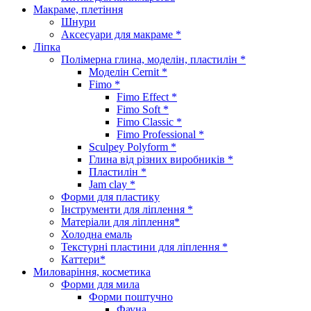
Макраме, плетіння
Шнури
Аксесуари для макраме *
Ліпка
Полімерна глина, моделін, пластилін *
Моделін Cernit *
Fimo *
Fimo Effect *
Fimo Soft *
Fimo Classic *
Fimo Professional *
Sculpey Polyform *
Глина від різних виробників *
Пластилін *
Jam clay *
Форми для пластику
Інструменти для ліплення *
Матеріали для ліплення*
Холодна емаль
Текстурні пластини для ліплення *
Каттери*
Миловаріння, косметика
Форми для мила
Форми поштучно
Фауна