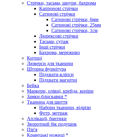
Стрічки, тасьма, шнури, бахрома
Капронові стрічки
Сатинові стрічки
Сатинові стрічки, 6мм
Сатинові стрічки, 25мм
Сатинові стрічки, 1см
Люрексові стрічки
Тасьма, сутаж
Інші стрічки
Бахрома, мереживо
Китиці
Люверси для тканини
Шторна фурнітура
Підхвати-кліпси
Підхвати магнітні
Бейка
Маркери, олівці, крейда, копіри
Замки-блискавки *
Тканина для шиття
Набори тканини, відрізи
Фетр, метраж
Аплікації, бантики
Зворотний бік подушок
Пір'я
Кравецькі ножиці *