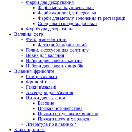
Фарби для декорування
Фарби металік універсальні
Фарби акрилові, універсальні
Фарби для металу, золочення та реставрації
Спеціальні складові, добавки
Фурнітура декоративна
Валяння, фетр
Фетр різноманітний
Фетр (войлок) листовий
Голки, аксесуари для фелтингу
Вовна для валяння
Набори для валяння картин
Набори для валяння виробів
В'язання, фриволіте
Спиці в'язальні
Фриволіте
Гачки в'язальні
Аксесуари для в'язання
Нитки для в'язання
Бавовна
Пряжа чистошерстяна
Пряжа з натуральних волокон
Пряжа з штучних волокон
Література по в'язанню *
Квілтінг, шиття