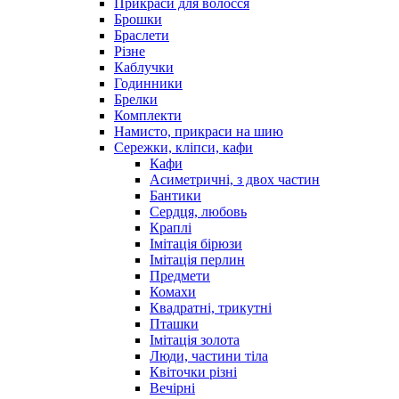
Прикраси для волосся
Брошки
Браслети
Різне
Каблучки
Годинники
Брелки
Комплекти
Намисто, прикраси на шию
Сережки, кліпси, кафи
Кафи
Асиметричні, з двох частин
Бантики
Сердця, любовь
Краплі
Імітація бірюзи
Імітація перлин
Предмети
Комахи
Квадратні, трикутні
Пташки
Імітація золота
Люди, частини тіла
Квіточки різні
Вечірні