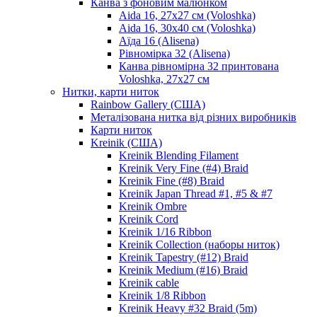
Канва з фоновим малюнком
Aida 16, 27х27 см (Voloshka)
Aida 16, 30х40 см (Voloshka)
Аїда 16 (Alisena)
Рівномірка 32 (Alisena)
Канва рівномірна 32 принтована
Voloshka, 27х27 см
Нитки, карти ниток
Rainbow Gallery (США)
Металізована нитка від різних виробників
Карти ниток
Kreinik (США)
Kreinik Blending Filament
Kreinik Very Fine (#4) Braid
Kreinik Fine (#8) Braid
Kreinik Japan Thread #1, #5 & #7
Kreinik Ombre
Kreinik Cord
Kreinik 1/16 Ribbon
Kreinik Collection (наборы ниток)
Kreinik Tapestry (#12) Braid
Kreinik Medium (#16) Braid
Kreinik cable
Kreinik 1/8 Ribbon
Kreinik Heavy #32 Braid (5m)