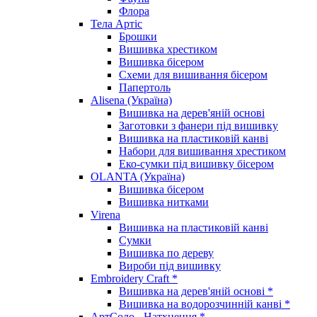
Флора
Тела Артіс
Брошки
Вишивка хрестиком
Вишивка бісером
Схеми для вишивання бісером
Папертоль
Alisena (Україна)
Вишивка на дерев'яній основі
Заготовки з фанери під вишивку
Вишивка на пластиковій канві
Набори для вишивання хрестиком
Еко-сумки під вишивку бісером
OLANTA (Україна)
Вишивка бісером
Вишивка нитками
Virena
Вишивка на пластиковій канві
Сумки
Вишивка по дереву
Вироби під вишивку
Embroidery Craft *
Вишивка на дерев'яній основі *
Вишивка на водорозчинній канві *
АртСоло - Натхнення *