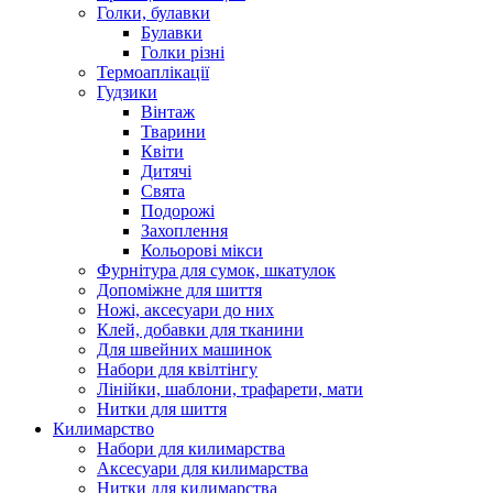
Голки, булавки
Булавки
Голки різні
Термоаплікації
Гудзики
Вінтаж
Тварини
Квіти
Дитячі
Свята
Подорожі
Захоплення
Кольорові мікси
Фурнітура для сумок, шкатулок
Допоміжне для шиття
Ножі, аксесуари до них
Клей, добавки для тканини
Для швейних машинок
Набори для квілтінгу
Лінійки, шаблони, трафарети, мати
Нитки для шиття
Килимарство
Набори для килимарства
Аксесуари для килимарства
Нитки для килимарства