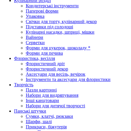
Кулінарний розділ
Кондитерські інструменти
Паперові форми
Упаковка
Свічки для торту, кулінарний декор
Підставки під солодощі
Кулінарні насадки, шприці, мішки
Вайнери
Серветки
Форми для цукерок, шоколаду *
Форми для печива
Флористика, весілля
Флористичний дріт
Флористичний декор
Аксесуари для весіль, вечірок
Інструменти та аксесуари для флористики
Творчість
Пазли картонні
Набори для видряпування
Інші канцтовари
Набори для дитячої творчості
Панські штучки
Сумки, клатчі, рюкзаки
Шарфи, шалі
Прикраси, біжутерія