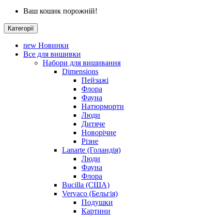
Ваш кошик порожній!
Категорії
new
Новинки
Все для вишивки
Набори для вишивання
Dimensions
Пейзажі
Флора
Фауна
Натюрморти
Люди
Дитяче
Новорічне
Різне
Lanarte (Голандія)
Люди
Фауна
Флора
Bucilla (США)
Vervaco (Бельгія)
Подушки
Картини