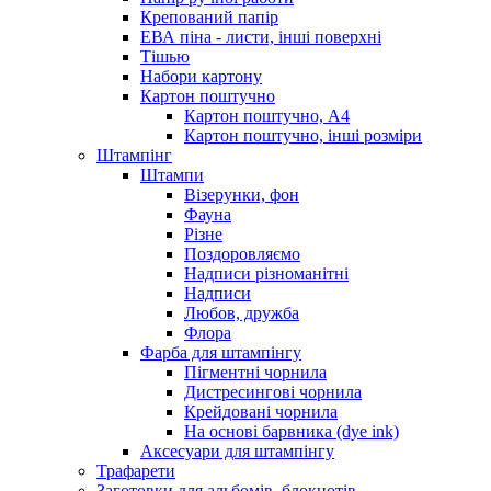
Крепований папір
ЕВА піна - листи, інші поверхні
Тішью
Набори картону
Картон поштучно
Картон поштучно, А4
Картон поштучно, інші розміри
Штампінг
Штампи
Візерунки, фон
Фауна
Різне
Поздоровляємо
Надписи різноманітні
Надписи
Любов, дружба
Флора
Фарба для штампінгу
Пігментні чорнила
Дистресингові чорнила
Крейдовані чорнила
На основі барвника (dye ink)
Аксесуари для штампінгу
Трафарети
Заготовки для альбомів, блокнотів