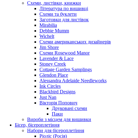
Схеми, листівки, книжки
Література по вишивці
Схеми та буклети
Заготовки для листівок
Mirabilia
Debbie Mumm
Wichelt
Схеми американських дизайнерів
Jim Shore
Cхеми Rosewood Manor
Lavender & Lace
Stoney Creek
Cottage Garden Samplings
Glendon Place
Alessandra Adelaide Needleworks
Ink Circles
Blackbird Designs
Just Nan
Вікторія Попович
Друковані схеми
Паки
Вироби з місцем для вишивки
Бісер, бісероплетіння
Набори для бісероплетіння
Ріоліс (Росія)