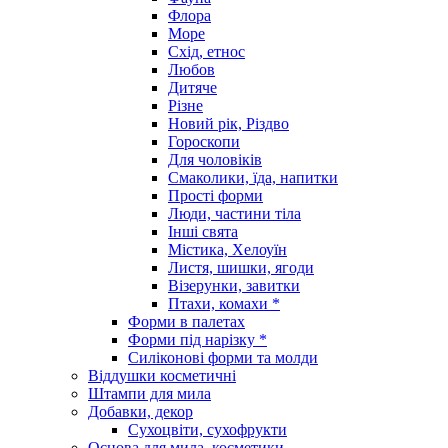
Флора
Море
Схід, етнос
Любов
Дитяче
Різне
Новий рік, Різдво
Гороскопи
Для чоловіків
Смаколики, їда, напитки
Прості форми
Люди, частини тіла
Інші свята
Містика, Хелоуїн
Листя, шишки, ягоди
Візерунки, завитки
Птахи, комахи *
Форми в палетах
Форми під нарізку *
Силіконові форми та молди
Віддушки косметичні
Штампи для мила
Добавки, декор
Сухоцвіти, сухофрукти
Основа для мила, косметики