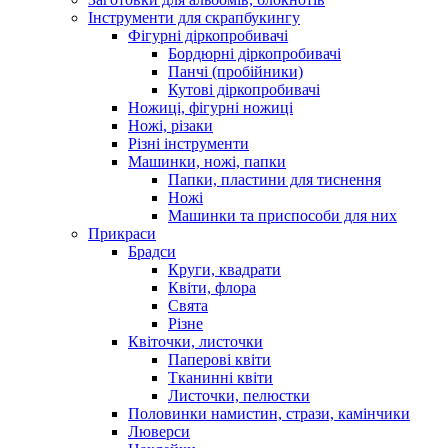
Інструменти для скрапбукингу
Фігурні діркопробивачі
Бордюрні діркопробивачі
Панчі (пробійники)
Кутові діркопробивачі
Ножиці, фігурні ножиці
Ножі, різаки
Різні інструменти
Машинки, ножі, папки
Папки, пластини для тиснення
Ножі
Машинки та приспособи для них
Прикраси
Брадси
Круги, квадрати
Квіти, флора
Свята
Різне
Квіточки, листочки
Паперові квіти
Тканинні квіти
Листочки, пелюстки
Половинки намистин, стрази, камінчики
Люверси