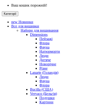
Ваш кошик порожній!
Категорії
new
Новинки
Все для вишивки
Набори для вишивання
Dimensions
Пейзажі
Флора
Фауна
Натюрморти
Люди
Дитяче
Новорічне
Різне
Lanarte (Голандія)
Люди
Фауна
Флора
Bucilla (США)
Vervaco (Бельгія)
Подушки
Картини