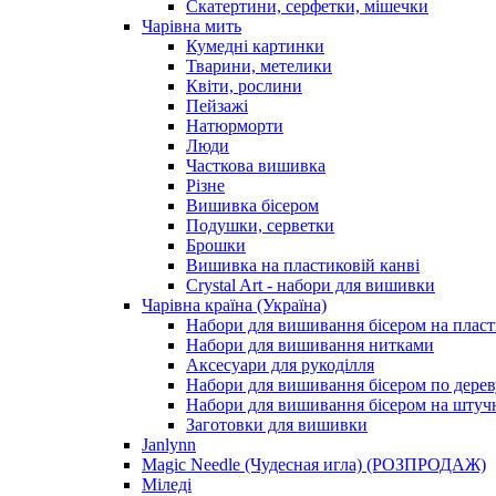
Скатертини, серфетки, мішечки
Чарiвна мить
Кумедні картинки
Тварини, метелики
Квіти, рослини
Пейзажі
Натюрморти
Люди
Часткова вишивка
Різне
Вишивка бісером
Подушки, серветки
Брошки
Вишивка на пластиковій канві
Crystal Art - набори для вишивки
Чарівна країна (Україна)
Набори для вишивання бісером на пласт
Набори для вишивання нитками
Аксесуари для рукоділля
Набори для вишивання бісером по дерев
Набори для вишивання бісером на штучн
Заготовки для вишивки
Janlynn
Magic Needle (Чудесная игла) (РОЗПРОДАЖ)
Міледі