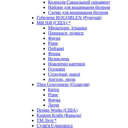
Колекція Сакральний орнамент
Набори для вишивання бісером
Схеми для вишивання бісером
Гобелени ROGOBLEN (Румунія)
Mill Hill (США) *
Мініатюри, іграшки
Прикраси, підвіси
Фауна
Різне
Пейзажі
Флора
Великдень
Новорічні картини
Гелловін
Солодощі, напої
Ангели, люди
Thea Gouverneur (Голандія)
Квіти
Різне
Фауна
Люди
Design Works (США)
Kustom Krafts (Канада)
ТМ Леді *
Сузір'я Єдинорога