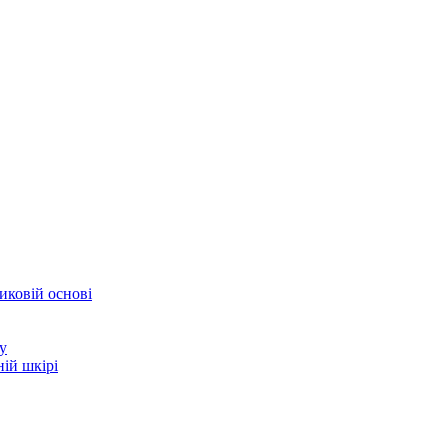
иковій основі
у
ій шкірі