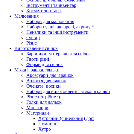
Інструменти та інвентар
Косметична тара
Малювання
Набори для малювання
Набори гуаші, акварелі, акрилу *
Пензлики та інші інструменти
Олівці
Різне
Виготовлення свічок
Барвники, матеріали для свічок
Гноти різні
Форми для свічок
М'яка іграшка, ляльки
Аксесуари для іграшок
Волосся для ляльок
Оченята, носики
Набори для виготовлення м'якої іграшки
Різне потрібне :)
Голки для ляльок
Мініатюри
Материали
Хутряний (синельний) дріт
Помпони
Хутро