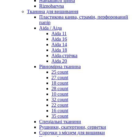
Наніашвілі Ірина
Riznobarvna
Тканина для вишивання
Пластикова канва, страмін, перфорований
папір
Aida / Аіда
Aida 11
Aida 16
Aida 14
Aida 18
Aida-стрічка
Aida 20
Рівномірна тканина
25 count
27 count
18 count
28 count
10 count
32 count
22 count
16 count
35 count
Спеціальні тканини
Рушники, скатертини, серветки
Сорочки з місцем для вишивки