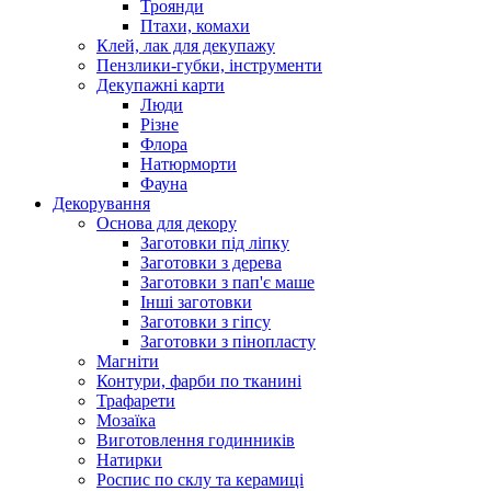
Троянди
Птахи, комахи
Клей, лак для декупажу
Пензлики-губки, інструменти
Декупажні карти
Люди
Різне
Флора
Натюрморти
Фауна
Декорування
Основа для декору
Заготовки під ліпку
Заготовки з дерева
Заготовки з пап'є маше
Інші заготовки
Заготовки з гіпсу
Заготовки з пінопласту
Магніти
Контури, фарби по тканині
Трафарети
Мозаїка
Виготовлення годинників
Натирки
Роспис по склу та керамиці