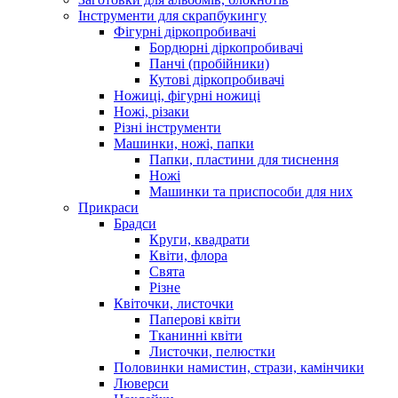
Інструменти для скрапбукингу
Фігурні діркопробивачі
Бордюрні діркопробивачі
Панчі (пробійники)
Кутові діркопробивачі
Ножиці, фігурні ножиці
Ножі, різаки
Різні інструменти
Машинки, ножі, папки
Папки, пластини для тиснення
Ножі
Машинки та приспособи для них
Прикраси
Брадси
Круги, квадрати
Квіти, флора
Свята
Різне
Квіточки, листочки
Паперові квіти
Тканинні квіти
Листочки, пелюстки
Половинки намистин, стрази, камінчики
Люверси