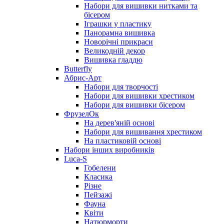
Набори для вишивки нитками та
бісером
Іграшки у пластику
Панорамна вишивка
Новорічні прикраси
Великодній декор
Вишивка гладдю
Butterfly
Абрис-Арт
Набори для творчості
Набори для вишивки хрестиком
Набори для вишивки бісером
ФрузелОк
На дерев'яній основі
Набори для вишивання хрестиком
На пластиковій основі
Набори інших виробників
Luca-S
Гобелени
Класика
Різне
Пейзажі
Фауна
Квіти
Натюрморти