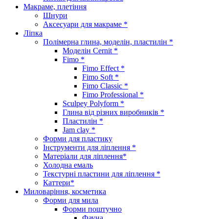
Макраме, плетіння
Шнури
Аксесуари для макраме *
Ліпка
Полімерна глина, моделін, пластилін *
Моделін Cernit *
Fimo *
Fimo Effect *
Fimo Soft *
Fimo Classic *
Fimo Professional *
Sculpey Polyform *
Глина від різних виробників *
Пластилін *
Jam clay *
Форми для пластику
Інструменти для ліплення *
Матеріали для ліплення*
Холодна емаль
Текстурні пластини для ліплення *
Каттери*
Миловаріння, косметика
Форми для мила
Форми поштучно
Фауна