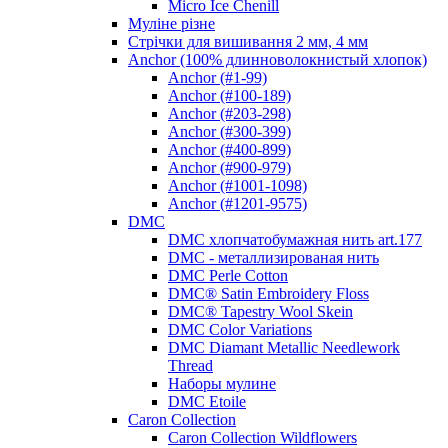
Micro Ice Chenill
Муліне різне
Стрічки для вишивання 2 мм, 4 мм
Anchor (100% длинноволокнистый хлопок)
Anchor (#1-99)
Anchor (#100-189)
Anchor (#203-298)
Anchor (#300-399)
Anchor (#400-899)
Anchor (#900-979)
Anchor (#1001-1098)
Anchor (#1201-9575)
DMC
DMC хлопчатобумажная нить art.177
DMC - металлизированая нить
DMC Perle Cotton
DMC® Satin Embroidery Floss
DMC® Tapestry Wool Skein
DMC Color Variations
DMC Diamant Metallic Needlework
Thread
Наборы мулине
DMC Etoile
Caron Collection
Caron Collection Wildflowers