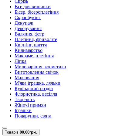
Скрізь
Все для вишивки
Бісер, бісероплетіння
Скрапбукінг
Декупаж
Декорування
Валяння, фетр
Плетіння, фриволіте
Квілтінг, шиття
Килимарство
Макраме, плетіння
Ліпка
Миловаріння, косметика
Виготовлення свічок
Малювання
М'яка іграшка, ляльки
Кулінарний розділ
Флористика, весілля
Творчість
Жіночі примхи
Іграшки
Подарунки, свята
Товарів
0
0.00грн.