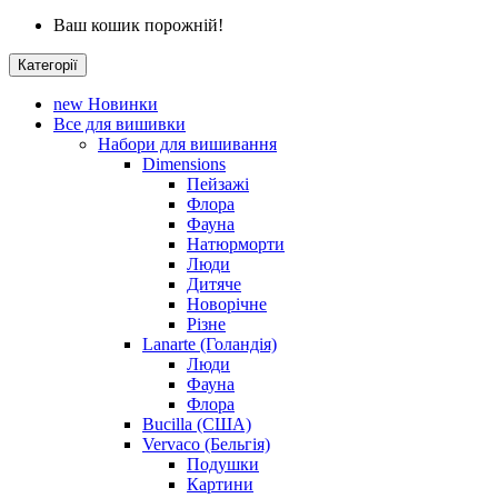
Ваш кошик порожній!
Категорії
new
Новинки
Все для вишивки
Набори для вишивання
Dimensions
Пейзажі
Флора
Фауна
Натюрморти
Люди
Дитяче
Новорічне
Різне
Lanarte (Голандія)
Люди
Фауна
Флора
Bucilla (США)
Vervaco (Бельгія)
Подушки
Картини