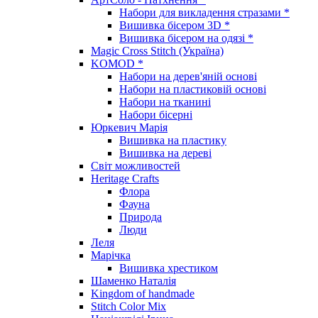
Набори для викладення стразами *
Вишивка бісером 3D *
Вишивка бісером на одязі *
Magic Cross Stitch (Україна)
KOMOD *
Набори на дерев'яній основі
Набори на пластиковій основі
Набори на тканині
Набори бісерні
Юркевич Марія
Вишивка на пластику
Вишивка на дереві
Світ можливостей
Heritage Crafts
Флора
Фауна
Природа
Люди
Леля
Марічка
Вишивка хрестиком
Шаменко Наталія
Kingdom of handmade
Stitch Color Mix