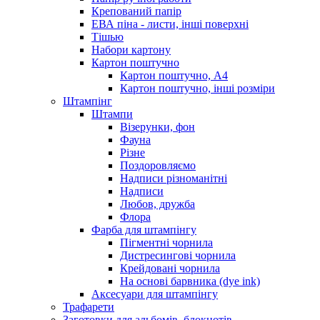
Крепований папір
ЕВА піна - листи, інші поверхні
Тішью
Набори картону
Картон поштучно
Картон поштучно, А4
Картон поштучно, інші розміри
Штампінг
Штампи
Візерунки, фон
Фауна
Різне
Поздоровляємо
Надписи різноманітні
Надписи
Любов, дружба
Флора
Фарба для штампінгу
Пігментні чорнила
Дистресингові чорнила
Крейдовані чорнила
На основі барвника (dye ink)
Аксесуари для штампінгу
Трафарети
Заготовки для альбомів, блокнотів