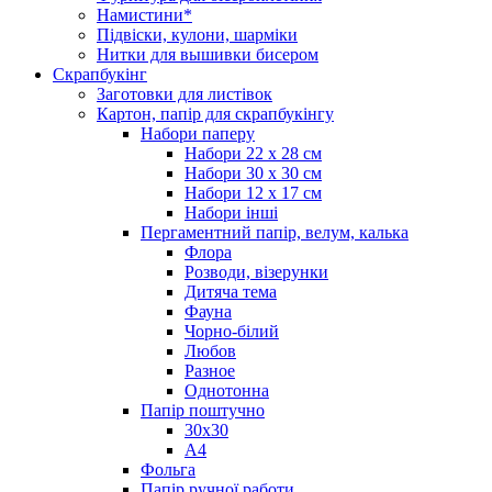
Намистини*
Підвіски, кулони, шарміки
Нитки для вышивки бисером
Скрапбукінг
Заготовки для листівок
Картон, папір для скрапбукінгу
Набори паперу
Набори 22 х 28 см
Набори 30 х 30 см
Набори 12 х 17 см
Набори інші
Пергаментний папір, велум, калька
Флора
Розводи, візерунки
Дитяча тема
Фауна
Чорно-білий
Любов
Разное
Однотонна
Папір поштучно
30х30
А4
Фольга
Папір ручної работи