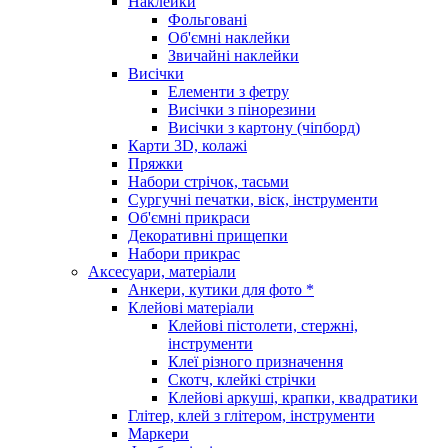
Наклейки
Фольговані
Об'ємні наклейки
Звичайні наклейки
Висічки
Елементи з фетру
Висічки з пінорезини
Висічки з картону (чіпборд)
Карти 3D, колажі
Пряжки
Набори стрічок, тасьми
Сургучні печатки, віск, інструменти
Об'ємні прикраси
Декоративні прищепки
Набори прикрас
Аксесуари, матеріали
Анкери, кутики для фото *
Клейові матеріали
Клейові пістолети, стержні,
інструменти
Клеї різного призначення
Скотч, клейкі стрічки
Клейові аркуші, крапки, квадратики
Глітер, клей з глітером, інструменти
Маркери