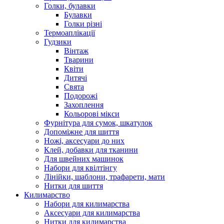
Голки, булавки
Булавки
Голки різні
Термоаплікації
Гудзики
Вінтаж
Тварини
Квіти
Дитячі
Свята
Подорожі
Захоплення
Кольорові мікси
Фурнітура для сумок, шкатулок
Допоміжне для шиття
Ножі, аксесуари до них
Клей, добавки для тканини
Для швейних машинок
Набори для квілтінгу
Лінійки, шаблони, трафарети, мати
Нитки для шиття
Килимарство
Набори для килимарства
Аксесуари для килимарства
Нитки для килимарства