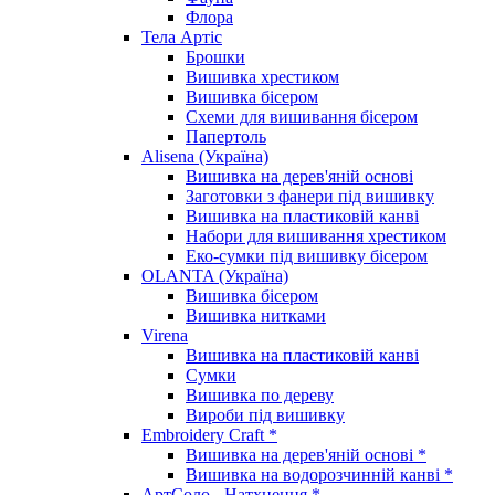
Флора
Тела Артіс
Брошки
Вишивка хрестиком
Вишивка бісером
Схеми для вишивання бісером
Папертоль
Alisena (Україна)
Вишивка на дерев'яній основі
Заготовки з фанери під вишивку
Вишивка на пластиковій канві
Набори для вишивання хрестиком
Еко-сумки під вишивку бісером
OLANTA (Україна)
Вишивка бісером
Вишивка нитками
Virena
Вишивка на пластиковій канві
Сумки
Вишивка по дереву
Вироби під вишивку
Embroidery Craft *
Вишивка на дерев'яній основі *
Вишивка на водорозчинній канві *
АртСоло - Натхнення *