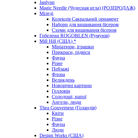
Janlynn
Magic Needle (Чудесная игла) (РОЗПРОДАЖ)
Міледі
Колекція Сакральний орнамент
Набори для вишивання бісером
Схеми для вишивання бісером
Гобелени ROGOBLEN (Румунія)
Mill Hill (США) *
Мініатюри, іграшки
Прикраси, підвіси
Фауна
Різне
Пейзажі
Флора
Великдень
Новорічні картини
Гелловін
Солодощі, напої
Ангели, люди
Thea Gouverneur (Голандія)
Квіти
Різне
Фауна
Люди
Design Works (США)