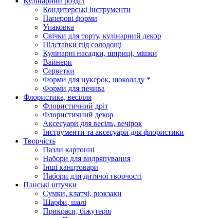
Кулінарний розділ
Кондитерські інструменти
Паперові форми
Упаковка
Свічки для торту, кулінарний декор
Підставки під солодощі
Кулінарні насадки, шприці, мішки
Вайнери
Серветки
Форми для цукерок, шоколаду *
Форми для печива
Флористика, весілля
Флористичний дріт
Флористичний декор
Аксесуари для весіль, вечірок
Інструменти та аксесуари для флористики
Творчість
Пазли картонні
Набори для видряпування
Інші канцтовари
Набори для дитячої творчості
Панські штучки
Сумки, клатчі, рюкзаки
Шарфи, шалі
Прикраси, біжутерія