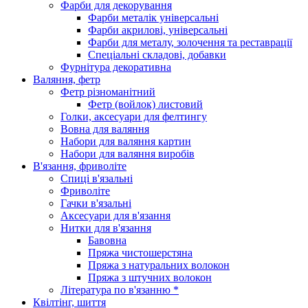
Фарби для декорування
Фарби металік універсальні
Фарби акрилові, універсальні
Фарби для металу, золочення та реставрації
Спеціальні складові, добавки
Фурнітура декоративна
Валяння, фетр
Фетр різноманітний
Фетр (войлок) листовий
Голки, аксесуари для фелтингу
Вовна для валяння
Набори для валяння картин
Набори для валяння виробів
В'язання, фриволіте
Спиці в'язальні
Фриволіте
Гачки в'язальні
Аксесуари для в'язання
Нитки для в'язання
Бавовна
Пряжа чистошерстяна
Пряжа з натуральних волокон
Пряжа з штучних волокон
Література по в'язанню *
Квілтінг, шиття