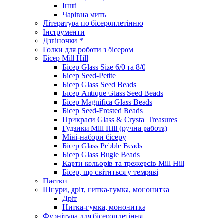
Інші
Чарівна мить
Література по бісероплетінню
Інструменти
Дзвіночки *
Голки для роботи з бісером
Бісер Mill Hill
Бісер Glass Size 6/0 та 8/0
Бісер Seed-Petite
Бісер Glass Seed Beads
Бісер Antique Glass Seed Beads
Бісер Magnifica Glass Beads
Бісер Seed-Frosted Beads
Прикраси Glass & Crystal Treasures
Гудзики Mill Hill (ручна работа)
Міні-набори бісеру
Бісер Glass Pebble Beads
Бісер Glass Bugle Beads
Карти кольорів та трежерсів Mill Hill
Бісер, що світиться у темряві
Паєтки
Шнури, дріт, нитка-гумка, мононитка
Дріт
Нитка-гумка, мононитка
Фурнітура для бісероплетіння