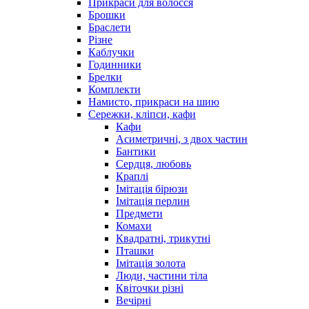
Прикраси для волосся
Брошки
Браслети
Різне
Каблучки
Годинники
Брелки
Комплекти
Намисто, прикраси на шию
Сережки, кліпси, кафи
Кафи
Асиметричні, з двох частин
Бантики
Сердця, любовь
Краплі
Імітація бірюзи
Імітація перлин
Предмети
Комахи
Квадратні, трикутні
Пташки
Імітація золота
Люди, частини тіла
Квіточки різні
Вечірні