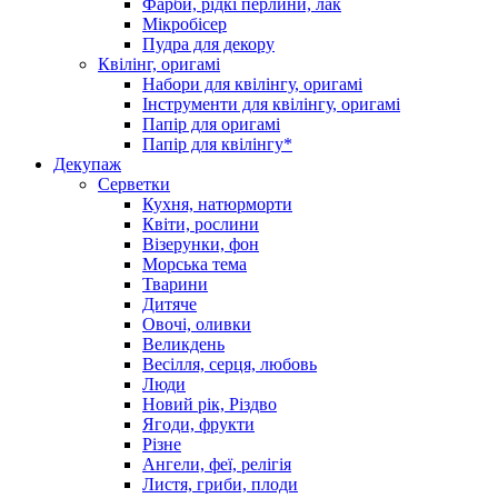
Фарби, рідкі перлини, лак
Мікробісер
Пудра для декору
Квілінг, оригамі
Набори для квілінгу, оригамі
Інструменти для квілінгу, оригамі
Папір для оригамі
Папір для квілінгу*
Декупаж
Серветки
Кухня, натюрморти
Квіти, рослини
Візерунки, фон
Морська тема
Тварини
Дитяче
Овочі, оливки
Великдень
Весілля, серця, любовь
Люди
Новий рік, Різдво
Ягоди, фрукти
Різне
Ангели, феї, релігія
Листя, гриби, плоди