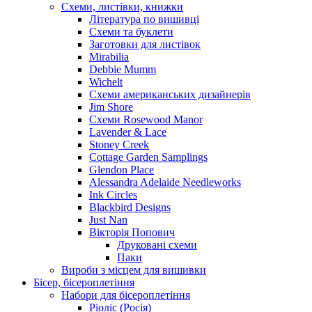
Схеми, листівки, книжки
Література по вишивці
Схеми та буклети
Заготовки для листівок
Mirabilia
Debbie Mumm
Wichelt
Схеми американських дизайнерів
Jim Shore
Cхеми Rosewood Manor
Lavender & Lace
Stoney Creek
Cottage Garden Samplings
Glendon Place
Alessandra Adelaide Needleworks
Ink Circles
Blackbird Designs
Just Nan
Вікторія Попович
Друковані схеми
Паки
Вироби з місцем для вишивки
Бісер, бісероплетіння
Набори для бісероплетіння
Ріоліс (Росія)