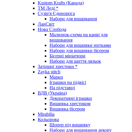
Kustom Krafts (Канада)
ТМ Леді *
Сузір'я Єдинорога
Набори для вишивання
ЛанСвіт
Нова Слобода
Малюнок-схема на канві для
вишивання
Набори для вишивки нитками
Набори для вишивки бісером
Бісерні мініатюри
Набори для шиття ляльок
Затишні хрестики *
Zayka stitch
Марки
Іграшки на підвісі
На підставці
ВДВ (Україна)
Декоративні іграшки
Вишивка хрестиком
Вишивка бісером
Mirabilia
Кольорова
Шопер під вишивку
Набори для вишивання декору