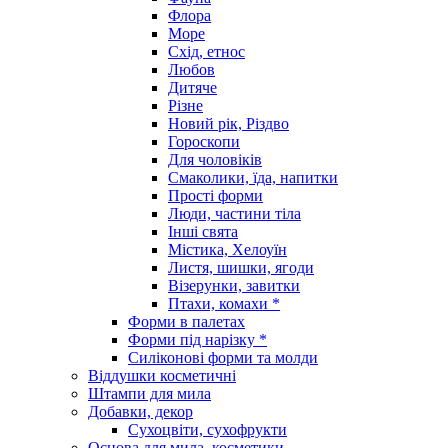
Флора
Море
Схід, етнос
Любов
Дитяче
Різне
Новий рік, Різдво
Гороскопи
Для чоловіків
Смаколики, їда, напитки
Прості форми
Люди, частини тіла
Інші свята
Містика, Хелоуїн
Листя, шишки, ягоди
Візерунки, завитки
Птахи, комахи *
Форми в палетах
Форми під нарізку *
Силіконові форми та молди
Віддушки косметичні
Штампи для мила
Добавки, декор
Сухоцвіти, сухофрукти
Основа для мила, косметики