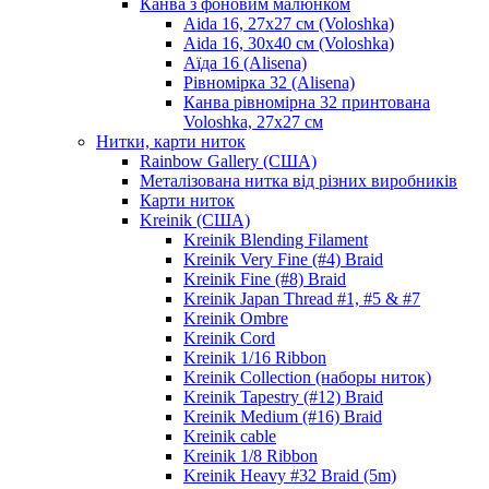
Канва з фоновим малюнком
Aida 16, 27х27 см (Voloshka)
Aida 16, 30х40 см (Voloshka)
Аїда 16 (Alisena)
Рівномірка 32 (Alisena)
Канва рівномірна 32 принтована
Voloshka, 27х27 см
Нитки, карти ниток
Rainbow Gallery (США)
Металізована нитка від різних виробників
Карти ниток
Kreinik (США)
Kreinik Blending Filament
Kreinik Very Fine (#4) Braid
Kreinik Fine (#8) Braid
Kreinik Japan Thread #1, #5 & #7
Kreinik Ombre
Kreinik Cord
Kreinik 1/16 Ribbon
Kreinik Collection (наборы ниток)
Kreinik Tapestry (#12) Braid
Kreinik Medium (#16) Braid
Kreinik cable
Kreinik 1/8 Ribbon
Kreinik Heavy #32 Braid (5m)