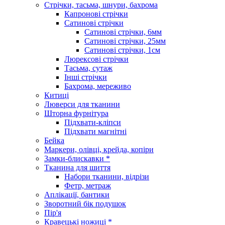
Стрічки, тасьма, шнури, бахрома
Капронові стрічки
Сатинові стрічки
Сатинові стрічки, 6мм
Сатинові стрічки, 25мм
Сатинові стрічки, 1см
Люрексові стрічки
Тасьма, сутаж
Інші стрічки
Бахрома, мереживо
Китиці
Люверси для тканини
Шторна фурнітура
Підхвати-кліпси
Підхвати магнітні
Бейка
Маркери, олівці, крейда, копіри
Замки-блискавки *
Тканина для шиття
Набори тканини, відрізи
Фетр, метраж
Аплікації, бантики
Зворотний бік подушок
Пір'я
Кравецькі ножиці *