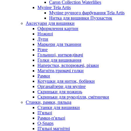
Caron Collection Waterlilies
Муліне Tela Artis
Муліне ручного фарбування Tela Artis
Нитка для вишивки Пухнастик
Аксесуари для вишивки
Оформлення картин
Ножиці
Лупи
Маркери для тканини
Різне
Гольниці, нитковдівачі
Голки для вишивання
Наперстки, вспорювачі, різаки
Магніти-тримачі голки
Рамки
Котушки для ниток, бобінки
Органайзери для муліне
Скриньки для ножиць
Скриньки для рукоділля, смітнички
Станки, рамки, пяльца
Станки для вишивки
П'яльці
Рамки-п'яльці
Q-Snaps
П'яльці магнітні