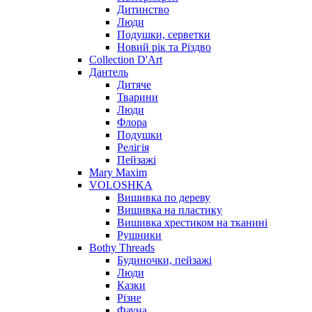
Дитинство
Люди
Подушки, серветки
Новий рік та Різдво
Collection D'Art
Дантель
Дитяче
Тварини
Люди
Флора
Подушки
Релігія
Пейзажі
Mary Maxim
VOLOSHKA
Вишивка по дереву
Вишивка на пластику
Вишивка хрестиком на тканині
Рушники
Bothy Threads
Будиночки, пейзажі
Люди
Казки
Різне
Фауна