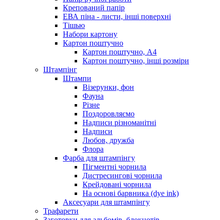
Крепований папір
ЕВА піна - листи, інші поверхні
Тішью
Набори картону
Картон поштучно
Картон поштучно, А4
Картон поштучно, інші розміри
Штампінг
Штампи
Візерунки, фон
Фауна
Різне
Поздоровляємо
Надписи різноманітні
Надписи
Любов, дружба
Флора
Фарба для штампінгу
Пігментні чорнила
Дистресингові чорнила
Крейдовані чорнила
На основі барвника (dye ink)
Аксесуари для штампінгу
Трафарети
Заготовки для альбомів, блокнотів