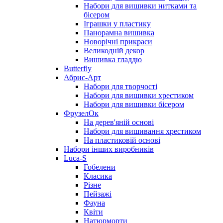
Набори для вишивки нитками та
бісером
Іграшки у пластику
Панорамна вишивка
Новорічні прикраси
Великодній декор
Вишивка гладдю
Butterfly
Абрис-Арт
Набори для творчості
Набори для вишивки хрестиком
Набори для вишивки бісером
ФрузелОк
На дерев'яній основі
Набори для вишивання хрестиком
На пластиковій основі
Набори інших виробників
Luca-S
Гобелени
Класика
Різне
Пейзажі
Фауна
Квіти
Натюрморти