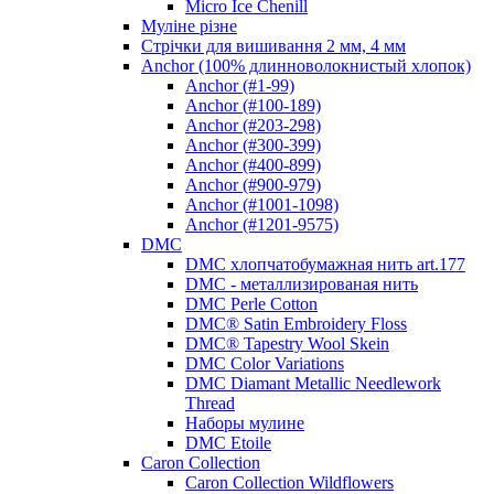
Micro Ice Chenill
Муліне різне
Стрічки для вишивання 2 мм, 4 мм
Anchor (100% длинноволокнистый хлопок)
Anchor (#1-99)
Anchor (#100-189)
Anchor (#203-298)
Anchor (#300-399)
Anchor (#400-899)
Anchor (#900-979)
Anchor (#1001-1098)
Anchor (#1201-9575)
DMC
DMC хлопчатобумажная нить art.177
DMC - металлизированая нить
DMC Perle Cotton
DMC® Satin Embroidery Floss
DMC® Tapestry Wool Skein
DMC Color Variations
DMC Diamant Metallic Needlework
Thread
Наборы мулине
DMC Etoile
Caron Collection
Caron Collection Wildflowers