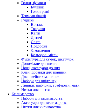
Голки, булавки
Булавки
Голки різні
Термоаплікації
Гудзики
Вінтаж
Тварини
Квіти
Дитячі
Свята
Подорожі
Захоплення
Кольорові мікси
Фурнітура для сумок, шкатулок
Допоміжне для шиття
Ножі, аксесуари до них
Клей, добавки для тканини
Для швейних машинок
Набори для квілтінгу
Лінійки, шаблони, трафарети, мати
Нитки для шиття
Килимарство
Набори для килимарства
Аксесуари для килимарства
Нитки для килимарства