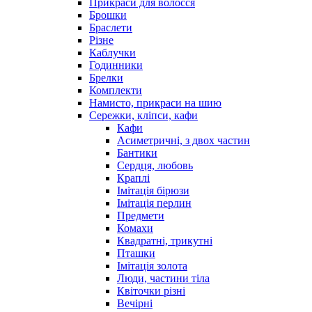
Прикраси для волосся
Брошки
Браслети
Різне
Каблучки
Годинники
Брелки
Комплекти
Намисто, прикраси на шию
Сережки, кліпси, кафи
Кафи
Асиметричні, з двох частин
Бантики
Сердця, любовь
Краплі
Імітація бірюзи
Імітація перлин
Предмети
Комахи
Квадратні, трикутні
Пташки
Імітація золота
Люди, частини тіла
Квіточки різні
Вечірні