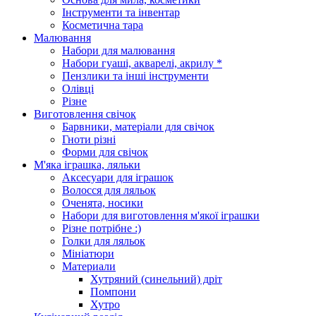
Інструменти та інвентар
Косметична тара
Малювання
Набори для малювання
Набори гуаші, акварелі, акрилу *
Пензлики та інші інструменти
Олівці
Різне
Виготовлення свічок
Барвники, матеріали для свічок
Гноти різні
Форми для свічок
М'яка іграшка, ляльки
Аксесуари для іграшок
Волосся для ляльок
Оченята, носики
Набори для виготовлення м'якої іграшки
Різне потрібне :)
Голки для ляльок
Мініатюри
Материали
Хутряний (синельний) дріт
Помпони
Хутро