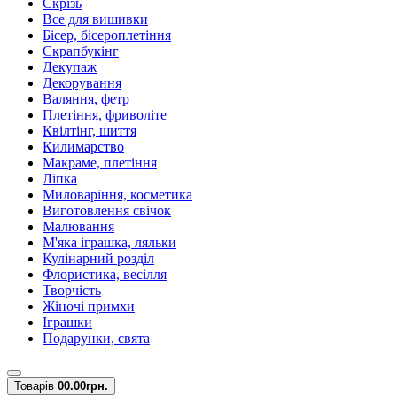
Скрізь
Все для вишивки
Бісер, бісероплетіння
Скрапбукінг
Декупаж
Декорування
Валяння, фетр
Плетіння, фриволіте
Квілтінг, шиття
Килимарство
Макраме, плетіння
Ліпка
Миловаріння, косметика
Виготовлення свічок
Малювання
М'яка іграшка, ляльки
Кулінарний розділ
Флористика, весілля
Творчість
Жіночі примхи
Іграшки
Подарунки, свята
Товарів
0
0.00грн.