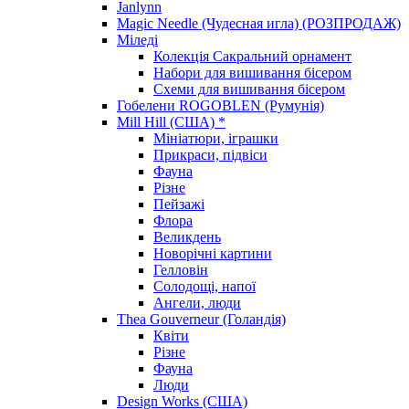
Janlynn
Magic Needle (Чудесная игла) (РОЗПРОДАЖ)
Міледі
Колекція Сакральний орнамент
Набори для вишивання бісером
Схеми для вишивання бісером
Гобелени ROGOBLEN (Румунія)
Mill Hill (США) *
Мініатюри, іграшки
Прикраси, підвіси
Фауна
Різне
Пейзажі
Флора
Великдень
Новорічні картини
Гелловін
Солодощі, напої
Ангели, люди
Thea Gouverneur (Голандія)
Квіти
Різне
Фауна
Люди
Design Works (США)