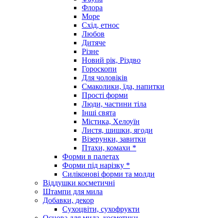
Флора
Море
Схід, етнос
Любов
Дитяче
Різне
Новий рік, Різдво
Гороскопи
Для чоловіків
Смаколики, їда, напитки
Прості форми
Люди, частини тіла
Інші свята
Містика, Хелоуїн
Листя, шишки, ягоди
Візерунки, завитки
Птахи, комахи *
Форми в палетах
Форми під нарізку *
Силіконові форми та молди
Віддушки косметичні
Штампи для мила
Добавки, декор
Сухоцвіти, сухофрукти
Основа для мила, косметики