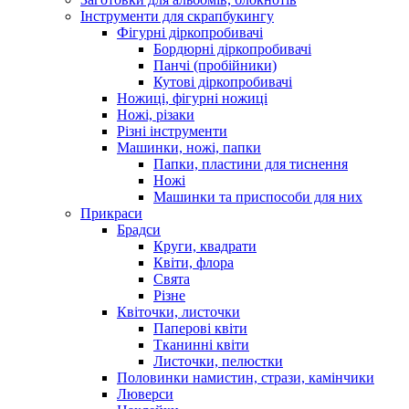
Інструменти для скрапбукингу
Фігурні діркопробивачі
Бордюрні діркопробивачі
Панчі (пробійники)
Кутові діркопробивачі
Ножиці, фігурні ножиці
Ножі, різаки
Різні інструменти
Машинки, ножі, папки
Папки, пластини для тиснення
Ножі
Машинки та приспособи для них
Прикраси
Брадси
Круги, квадрати
Квіти, флора
Свята
Різне
Квіточки, листочки
Паперові квіти
Тканинні квіти
Листочки, пелюстки
Половинки намистин, стрази, камінчики
Люверси