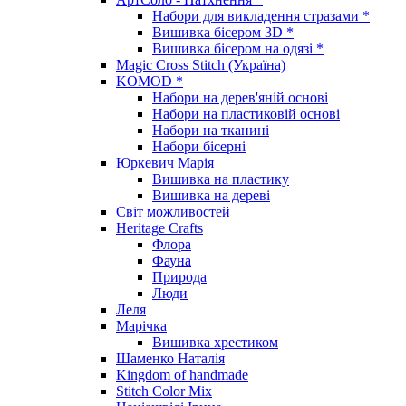
Набори для викладення стразами *
Вишивка бісером 3D *
Вишивка бісером на одязі *
Magic Cross Stitch (Україна)
KOMOD *
Набори на дерев'яній основі
Набори на пластиковій основі
Набори на тканині
Набори бісерні
Юркевич Марія
Вишивка на пластику
Вишивка на дереві
Світ можливостей
Heritage Crafts
Флора
Фауна
Природа
Люди
Леля
Марічка
Вишивка хрестиком
Шаменко Наталія
Kingdom of handmade
Stitch Color Mix