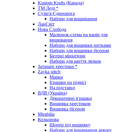
Kustom Krafts (Канада)
ТМ Леді *
Сузір'я Єдинорога
Набори для вишивання
ЛанСвіт
Нова Слобода
Малюнок-схема на канві для
вишивання
Набори для вишивки нитками
Набори для вишивки бісером
Бісерні мініатюри
Набори для шиття ляльок
Затишні хрестики *
Zayka stitch
Марки
Іграшки на підвісі
На підставці
ВДВ (Україна)
Декоративні іграшки
Вишивка хрестиком
Вишивка бісером
Mirabilia
Кольорова
Шопер під вишивку
Набори для вишивання декору