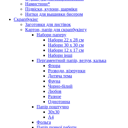
Намистини*
Підвіски, кулони, шарміки
Нитки для вышивки бисером
Скрапбукінг
Заготовки для листівок
Картон, папір для скрапбукінгу
Набори паперу
Набори 22 х 28 см
Набори 30 х 30 см
Набори 12 х 17 см
Набори інші
Пергаментний папір, велум, калька
Флора
Розводи, візерунки
Дитяча тема
Фауна
Чорно-білий
Любов
Разное
Однотонна
Папір поштучно
30х30
А4
Фольга
Папір ручної работи