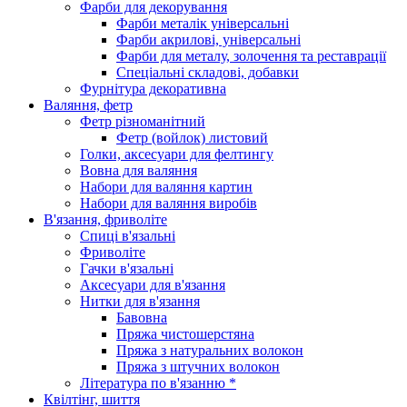
Фарби для декорування
Фарби металік універсальні
Фарби акрилові, універсальні
Фарби для металу, золочення та реставрації
Спеціальні складові, добавки
Фурнітура декоративна
Валяння, фетр
Фетр різноманітний
Фетр (войлок) листовий
Голки, аксесуари для фелтингу
Вовна для валяння
Набори для валяння картин
Набори для валяння виробів
В'язання, фриволіте
Спиці в'язальні
Фриволіте
Гачки в'язальні
Аксесуари для в'язання
Нитки для в'язання
Бавовна
Пряжа чистошерстяна
Пряжа з натуральних волокон
Пряжа з штучних волокон
Література по в'язанню *
Квілтінг, шиття