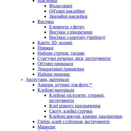
Наклейки
Фольговані
Об'ємні наклейки
Звичайні наклейки
Висічки
Елементи з фетру
Висічки з пінорезини
Висічки з картону (чіпборд)
Карти 3D, колажі
Пряжки
Набори стрічок, тасьми
Сургучні печатки, віск, інструменти
Об'ємні прикраси
Декоративні прищепки
Набори прикрас
Аксесуари, матеріали
Анкери, кутики для фото *
Клейові матеріали
Клейові пістолети, стержні,
інструменти
Клеї різного призначення
Скотч, клейкі стрічки
Клейові аркуші, крапки, квадратики
Глітер, клей з глітером, інструменти
Маркери