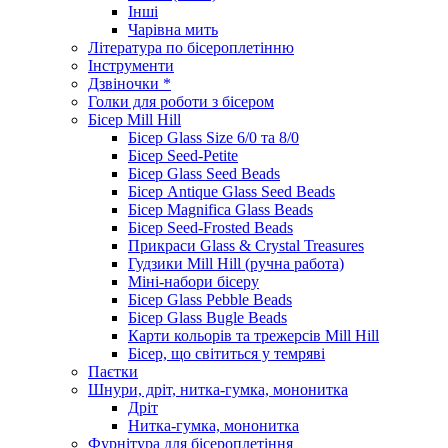
Інші
Чарівна мить
Література по бісероплетінню
Інструменти
Дзвіночки *
Голки для роботи з бісером
Бісер Mill Hill
Бісер Glass Size 6/0 та 8/0
Бісер Seed-Petite
Бісер Glass Seed Beads
Бісер Antique Glass Seed Beads
Бісер Magnifica Glass Beads
Бісер Seed-Frosted Beads
Прикраси Glass & Crystal Treasures
Гудзики Mill Hill (ручна работа)
Міні-набори бісеру
Бісер Glass Pebble Beads
Бісер Glass Bugle Beads
Карти кольорів та трежерсів Mill Hill
Бісер, що світиться у темряві
Паєтки
Шнури, дріт, нитка-гумка, мононитка
Дріт
Нитка-гумка, мононитка
Фурнітура для бісероплетіння