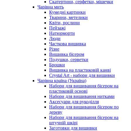
Скатертини, серфетки, мішечки
Чарiвна мить
Кумедні картинки
Тварини, метелики
Квіти, рослини
Пейзажі
Натюрморти
Люди
Часткова вишивка
Різне
Вишивка бісером
Подушки, серветки
Брошки
Вишивка на пластиковій канві
Crystal Art - набори для вишивки
Чарівна країна (Україна)
Набори для вишивання бісером на
пластиковій основі
Набори для вишивання нитками
Аксесуари для рукоділля
Набори для вишивання бісером по
дереву
Набори для вишивання бісером на
штучній шкірі
Заготовки для вишивки