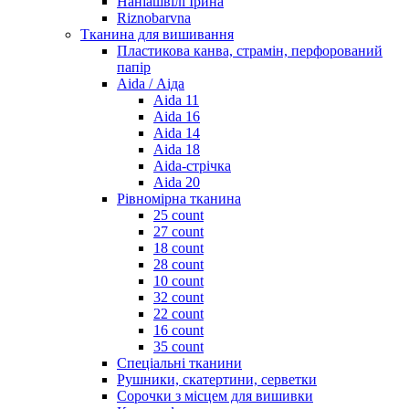
Наніашвілі Ірина
Riznobarvna
Тканина для вишивання
Пластикова канва, страмін, перфорований
папір
Aida / Аіда
Aida 11
Aida 16
Aida 14
Aida 18
Aida-стрічка
Aida 20
Рівномірна тканина
25 count
27 count
18 count
28 count
10 count
32 count
22 count
16 count
35 count
Спеціальні тканини
Рушники, скатертини, серветки
Сорочки з місцем для вишивки