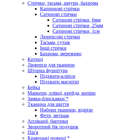
Стрічки, тасьма, шнури, бахрома
Капронові стрічки
Сатинові стрічки
Сатинові стрічки, 6мм
Сатинові стрічки, 25мм
Сатинові стрічки, 1см
Люрексові стрічки
Тасьма, сутаж
Інші стрічки
Бахрома, мереживо
Китиці
Люверси для тканини
Шторна фурнітура
Підхвати-кліпси
Підхвати магнітні
Бейка
Маркери, олівці, крейда, копіри
Замки-блискавки *
Тканина для шиття
Набори тканини, відрізи
Фетр, метраж
Аплікації, бантики
Зворотний бік подушок
Пір'я
Кравецькі ножиці *