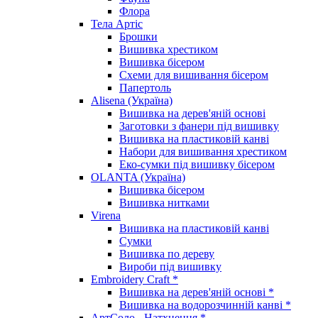
Флора
Тела Артіс
Брошки
Вишивка хрестиком
Вишивка бісером
Схеми для вишивання бісером
Папертоль
Alisena (Україна)
Вишивка на дерев'яній основі
Заготовки з фанери під вишивку
Вишивка на пластиковій канві
Набори для вишивання хрестиком
Еко-сумки під вишивку бісером
OLANTA (Україна)
Вишивка бісером
Вишивка нитками
Virena
Вишивка на пластиковій канві
Сумки
Вишивка по дереву
Вироби під вишивку
Embroidery Craft *
Вишивка на дерев'яній основі *
Вишивка на водорозчинній канві *
АртСоло - Натхнення *