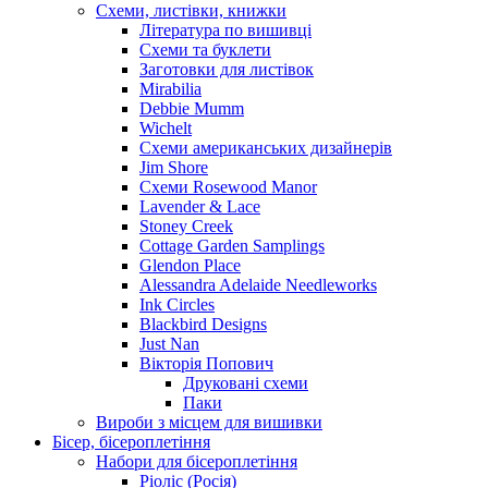
Схеми, листівки, книжки
Література по вишивці
Схеми та буклети
Заготовки для листівок
Mirabilia
Debbie Mumm
Wichelt
Схеми американських дизайнерів
Jim Shore
Cхеми Rosewood Manor
Lavender & Lace
Stoney Creek
Cottage Garden Samplings
Glendon Place
Alessandra Adelaide Needleworks
Ink Circles
Blackbird Designs
Just Nan
Вікторія Попович
Друковані схеми
Паки
Вироби з місцем для вишивки
Бісер, бісероплетіння
Набори для бісероплетіння
Ріоліс (Росія)