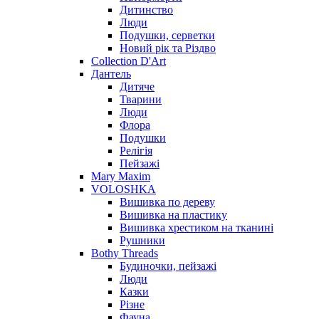
Дитинство
Люди
Подушки, серветки
Новий рік та Різдво
Collection D'Art
Дантель
Дитяче
Тварини
Люди
Флора
Подушки
Релігія
Пейзажі
Mary Maxim
VOLOSHKA
Вишивка по дереву
Вишивка на пластику
Вишивка хрестиком на тканині
Рушники
Bothy Threads
Будиночки, пейзажі
Люди
Казки
Різне
Фауна