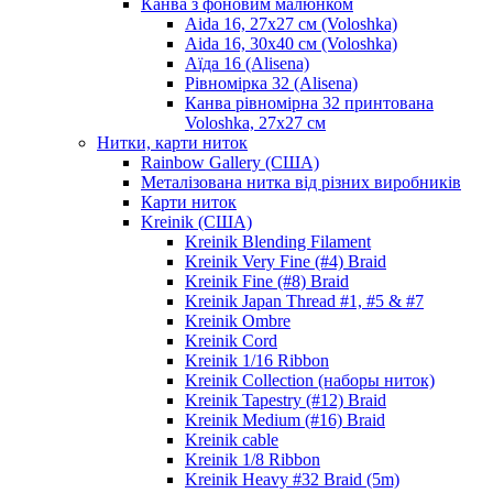
Канва з фоновим малюнком
Aida 16, 27х27 см (Voloshka)
Aida 16, 30х40 см (Voloshka)
Аїда 16 (Alisena)
Рівномірка 32 (Alisena)
Канва рівномірна 32 принтована
Voloshka, 27х27 см
Нитки, карти ниток
Rainbow Gallery (США)
Металізована нитка від різних виробників
Карти ниток
Kreinik (США)
Kreinik Blending Filament
Kreinik Very Fine (#4) Braid
Kreinik Fine (#8) Braid
Kreinik Japan Thread #1, #5 & #7
Kreinik Ombre
Kreinik Cord
Kreinik 1/16 Ribbon
Kreinik Collection (наборы ниток)
Kreinik Tapestry (#12) Braid
Kreinik Medium (#16) Braid
Kreinik cable
Kreinik 1/8 Ribbon
Kreinik Heavy #32 Braid (5m)