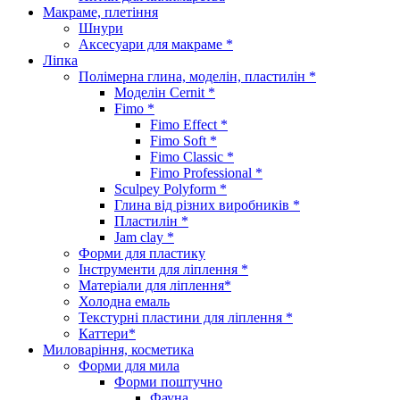
Макраме, плетіння
Шнури
Аксесуари для макраме *
Ліпка
Полімерна глина, моделін, пластилін *
Моделін Cernit *
Fimo *
Fimo Effect *
Fimo Soft *
Fimo Classic *
Fimo Professional *
Sculpey Polyform *
Глина від різних виробників *
Пластилін *
Jam clay *
Форми для пластику
Інструменти для ліплення *
Матеріали для ліплення*
Холодна емаль
Текстурні пластини для ліплення *
Каттери*
Миловаріння, косметика
Форми для мила
Форми поштучно
Фауна