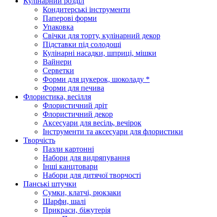
Кулінарний розділ
Кондитерські інструменти
Паперові форми
Упаковка
Свічки для торту, кулінарний декор
Підставки під солодощі
Кулінарні насадки, шприці, мішки
Вайнери
Серветки
Форми для цукерок, шоколаду *
Форми для печива
Флористика, весілля
Флористичний дріт
Флористичний декор
Аксесуари для весіль, вечірок
Інструменти та аксесуари для флористики
Творчість
Пазли картонні
Набори для видряпування
Інші канцтовари
Набори для дитячої творчості
Панські штучки
Сумки, клатчі, рюкзаки
Шарфи, шалі
Прикраси, біжутерія