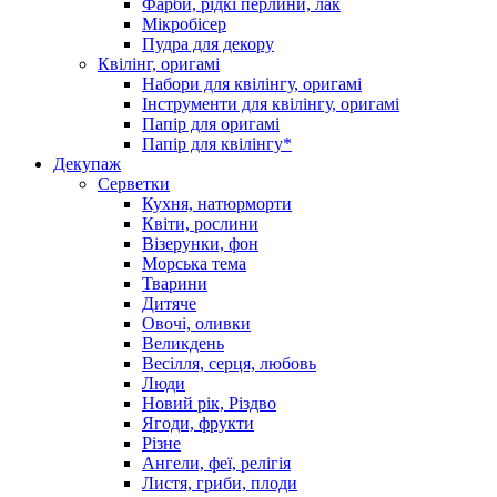
Фарби, рідкі перлини, лак
Мікробісер
Пудра для декору
Квілінг, оригамі
Набори для квілінгу, оригамі
Інструменти для квілінгу, оригамі
Папір для оригамі
Папір для квілінгу*
Декупаж
Серветки
Кухня, натюрморти
Квіти, рослини
Візерунки, фон
Морська тема
Тварини
Дитяче
Овочі, оливки
Великдень
Весілля, серця, любовь
Люди
Новий рік, Різдво
Ягоди, фрукти
Різне
Ангели, феї, релігія
Листя, гриби, плоди