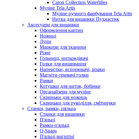
Caron Collection Waterlilies
Муліне Tela Artis
Муліне ручного фарбування Tela Artis
Нитка для вишивки Пухнастик
Аксесуари для вишивки
Оформлення картин
Ножиці
Лупи
Маркери для тканини
Різне
Гольниці, нитковдівачі
Голки для вишивання
Наперстки, вспорювачі, різаки
Магніти-тримачі голки
Рамки
Котушки для ниток, бобінки
Органайзери для муліне
Скриньки для ножиць
Скриньки для рукоділля, смітнички
Станки, рамки, пяльца
Станки для вишивки
П'яльці
Рамки-п'яльці
Q-Snaps
П'яльці магнітні