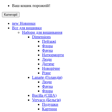
Ваш кошик порожній!
Категорії
new
Новинки
Все для вишивки
Набори для вишивання
Dimensions
Пейзажі
Флора
Фауна
Натюрморти
Люди
Дитяче
Новорічне
Різне
Lanarte (Голандія)
Люди
Фауна
Флора
Bucilla (США)
Vervaco (Бельгія)
Подушки
Картини