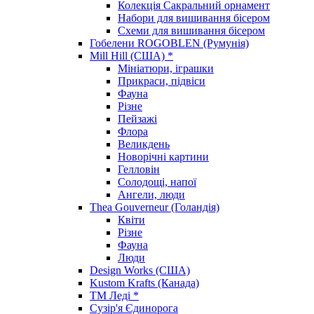
Колекція Сакральний орнамент
Набори для вишивання бісером
Схеми для вишивання бісером
Гобелени ROGOBLEN (Румунія)
Mill Hill (США) *
Мініатюри, іграшки
Прикраси, підвіси
Фауна
Різне
Пейзажі
Флора
Великдень
Новорічні картини
Гелловін
Солодощі, напої
Ангели, люди
Thea Gouverneur (Голандія)
Квіти
Різне
Фауна
Люди
Design Works (США)
Kustom Krafts (Канада)
ТМ Леді *
Сузір'я Єдинорога