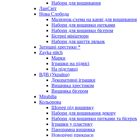
Набори для вишивання
ЛанСвіт
Нова Слобода
Малюнок-схема на канві для вишивання
Набори для вишивки нитками
Набори для вишивки бісером
Бісерні мініатюри
Набори для шиття ляльок
Затишні хрестики *
Zayka stitch
Марки
Іграшки на підвісі
На підставці
ВДВ (Україна)
Декоративні іграшки
Вишивка хрестиком
Вишивка бісером
Mirabilia
Кольорова
Шопер під вишивку
Набори для вишивання декору
Набори для вишивки нитками та бісеро
Іграшки у пластику
Панорамна вишивка
Новорічні прикраси