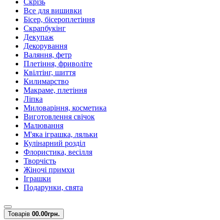
Скрізь
Все для вишивки
Бісер, бісероплетіння
Скрапбукінг
Декупаж
Декорування
Валяння, фетр
Плетіння, фриволіте
Квілтінг, шиття
Килимарство
Макраме, плетіння
Ліпка
Миловаріння, косметика
Виготовлення свічок
Малювання
М'яка іграшка, ляльки
Кулінарний розділ
Флористика, весілля
Творчість
Жіночі примхи
Іграшки
Подарунки, свята
Товарів
0
0.00грн.