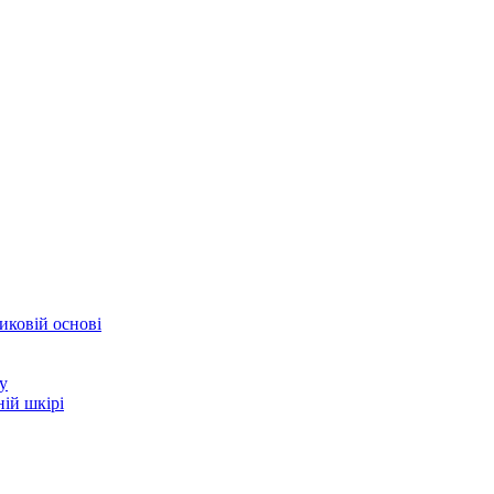
иковій основі
у
ій шкірі