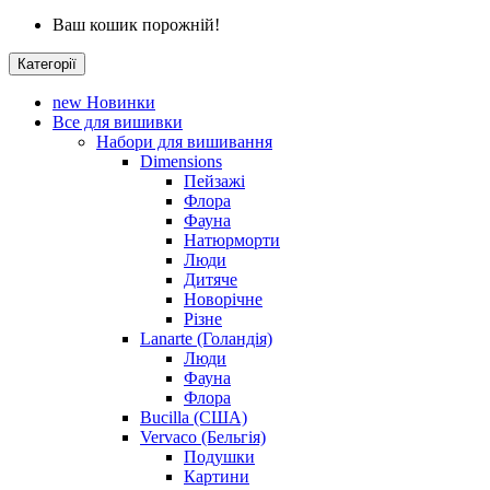
Ваш кошик порожній!
Категорії
new
Новинки
Все для вишивки
Набори для вишивання
Dimensions
Пейзажі
Флора
Фауна
Натюрморти
Люди
Дитяче
Новорічне
Різне
Lanarte (Голандія)
Люди
Фауна
Флора
Bucilla (США)
Vervaco (Бельгія)
Подушки
Картини