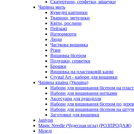
Скатертини, серфетки, мішечки
Чарiвна мить
Кумедні картинки
Тварини, метелики
Квіти, рослини
Пейзажі
Натюрморти
Люди
Часткова вишивка
Різне
Вишивка бісером
Подушки, серветки
Брошки
Вишивка на пластиковій канві
Crystal Art - набори для вишивки
Чарівна країна (Україна)
Набори для вишивання бісером на пласт
Набори для вишивання нитками
Аксесуари для рукоділля
Набори для вишивання бісером по дерев
Набори для вишивання бісером на штучн
Заготовки для вишивки
Janlynn
Magic Needle (Чудесная игла) (РОЗПРОДАЖ)
Міледі