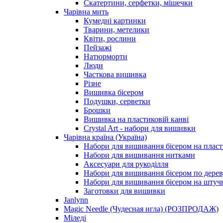
Скатертини, серфетки, мішечки
Чарiвна мить
Кумедні картинки
Тварини, метелики
Квіти, рослини
Пейзажі
Натюрморти
Люди
Часткова вишивка
Різне
Вишивка бісером
Подушки, серветки
Брошки
Вишивка на пластиковій канві
Crystal Art - набори для вишивки
Чарівна країна (Україна)
Набори для вишивання бісером на пласт
Набори для вишивання нитками
Аксесуари для рукоділля
Набори для вишивання бісером по дерев
Набори для вишивання бісером на штучн
Заготовки для вишивки
Janlynn
Magic Needle (Чудесная игла) (РОЗПРОДАЖ)
Міледі