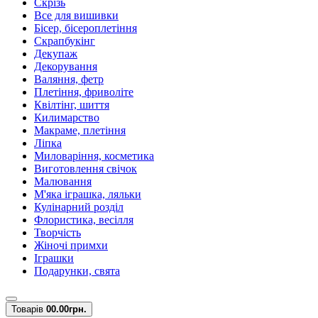
Скрізь
Все для вишивки
Бісер, бісероплетіння
Скрапбукінг
Декупаж
Декорування
Валяння, фетр
Плетіння, фриволіте
Квілтінг, шиття
Килимарство
Макраме, плетіння
Ліпка
Миловаріння, косметика
Виготовлення свічок
Малювання
М'яка іграшка, ляльки
Кулінарний розділ
Флористика, весілля
Творчість
Жіночі примхи
Іграшки
Подарунки, свята
Товарів
0
0.00грн.