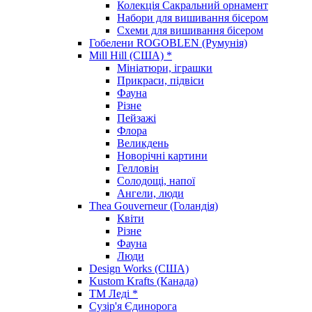
Колекція Сакральний орнамент
Набори для вишивання бісером
Схеми для вишивання бісером
Гобелени ROGOBLEN (Румунія)
Mill Hill (США) *
Мініатюри, іграшки
Прикраси, підвіси
Фауна
Різне
Пейзажі
Флора
Великдень
Новорічні картини
Гелловін
Солодощі, напої
Ангели, люди
Thea Gouverneur (Голандія)
Квіти
Різне
Фауна
Люди
Design Works (США)
Kustom Krafts (Канада)
ТМ Леді *
Сузір'я Єдинорога