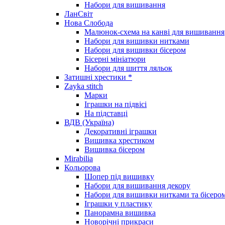
Набори для вишивання
ЛанСвіт
Нова Слобода
Малюнок-схема на канві для вишивання
Набори для вишивки нитками
Набори для вишивки бісером
Бісерні мініатюри
Набори для шиття ляльок
Затишні хрестики *
Zayka stitch
Марки
Іграшки на підвісі
На підставці
ВДВ (Україна)
Декоративні іграшки
Вишивка хрестиком
Вишивка бісером
Mirabilia
Кольорова
Шопер під вишивку
Набори для вишивання декору
Набори для вишивки нитками та бісеро
Іграшки у пластику
Панорамна вишивка
Новорічні прикраси