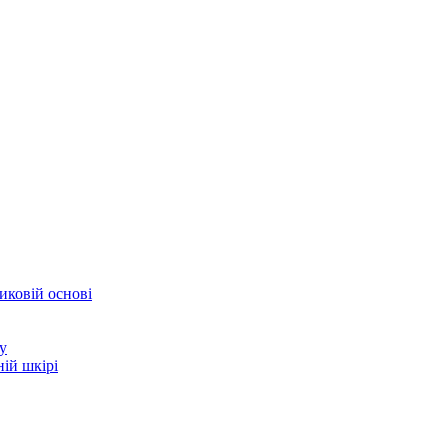
иковій основі
у
ій шкірі