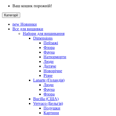
Ваш кошик порожній!
Категорії
new
Новинки
Все для вишивки
Набори для вишивання
Dimensions
Пейзажі
Флора
Фауна
Натюрморти
Люди
Дитяче
Новорічне
Різне
Lanarte (Голандія)
Люди
Фауна
Флора
Bucilla (США)
Vervaco (Бельгія)
Подушки
Картини