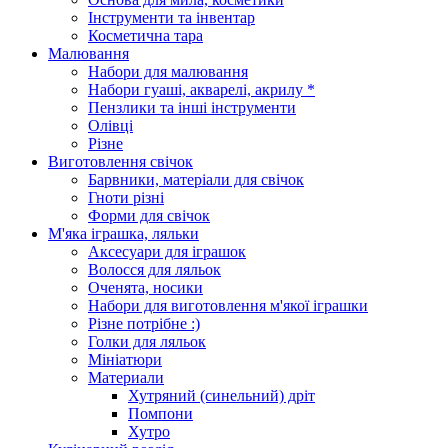
Інструменти та інвентар
Косметична тара
Малювання
Набори для малювання
Набори гуаші, акварелі, акрилу *
Пензлики та інші інструменти
Олівці
Різне
Виготовлення свічок
Барвники, матеріали для свічок
Гноти різні
Форми для свічок
М'яка іграшка, ляльки
Аксесуари для іграшок
Волосся для ляльок
Оченята, носики
Набори для виготовлення м'якої іграшки
Різне потрібне :)
Голки для ляльок
Мініатюри
Материали
Хутряний (синельний) дріт
Помпони
Хутро