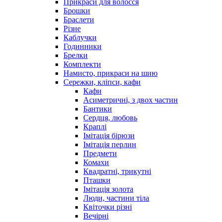
Прикраси для волосся
Брошки
Браслети
Різне
Каблучки
Годинники
Брелки
Комплекти
Намисто, прикраси на шию
Сережки, кліпси, кафи
Кафи
Асиметричні, з двох частин
Бантики
Сердця, любовь
Краплі
Імітація бірюзи
Імітація перлин
Предмети
Комахи
Квадратні, трикутні
Пташки
Імітація золота
Люди, частини тіла
Квіточки різні
Вечірні