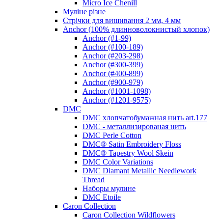
Micro Ice Chenill
Муліне різне
Стрічки для вишивання 2 мм, 4 мм
Anchor (100% длинноволокнистый хлопок)
Anchor (#1-99)
Anchor (#100-189)
Anchor (#203-298)
Anchor (#300-399)
Anchor (#400-899)
Anchor (#900-979)
Anchor (#1001-1098)
Anchor (#1201-9575)
DMC
DMC хлопчатобумажная нить art.177
DMC - металлизированая нить
DMC Perle Cotton
DMC® Satin Embroidery Floss
DMC® Tapestry Wool Skein
DMC Color Variations
DMC Diamant Metallic Needlework
Thread
Наборы мулине
DMC Etoile
Caron Collection
Caron Collection Wildflowers