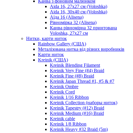
Канва з фоновим малюнком
Aida 16, 27х27 см (Voloshka)
Aida 16, 30х40 см (Voloshka)
Аїда 16 (Alisena)
Рівномірка 32 (Alisena)
Канва рівномірна 32 принтована
Voloshka, 27х27 см
Нитки, карти ниток
Rainbow Gallery (США)
Металізована нитка від різних виробників
Карти ниток
Kreinik (США)
Kreinik Blending Filament
Kreinik Very Fine (#4) Braid
Kreinik Fine (#8) Braid
Kreinik Japan Thread #1, #5 & #7
Kreinik Ombre
Kreinik Cord
Kreinik 1/16 Ribbon
Kreinik Collection (наборы ниток)
Kreinik Tapestry (#12) Braid
Kreinik Medium (#16) Braid
Kreinik cable
Kreinik 1/8 Ribbon
Kreinik Heavy #32 Braid (5m)