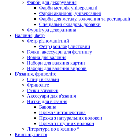
Фарби для декорування
Фарби металік універсальні
Фарби акрилові, універсальні
Фарби для металу, золочення та реставрації
Спеціальні складові, добавки
Фурнітура декоративна
Валяння, фетр
Фетр різноманітний
Фетр (войлок) листовий
Голки, аксесуари для фелтингу
Вовна для валяння
Набори для валяння картин
Набори для валяння виробів
В'язання, фриволіте
Спиці в'язальні
Фриволіте
Гачки в'язальні
Аксесуари для в'язання
Нитки для в'язання
Бавовна
Пряжа чистошерстяна
Пряжа з натуральних волокон
Пряжа з штучних волокон
Література по в'язанню *
Квілтінг, шиття