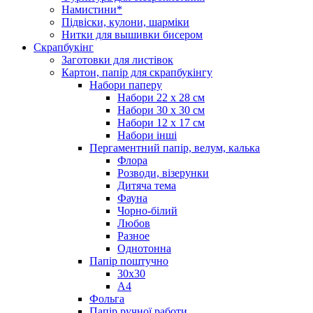
Намистини*
Підвіски, кулони, шарміки
Нитки для вышивки бисером
Скрапбукінг
Заготовки для листівок
Картон, папір для скрапбукінгу
Набори паперу
Набори 22 х 28 см
Набори 30 х 30 см
Набори 12 х 17 см
Набори інші
Пергаментний папір, велум, калька
Флора
Розводи, візерунки
Дитяча тема
Фауна
Чорно-білий
Любов
Разное
Однотонна
Папір поштучно
30х30
А4
Фольга
Папір ручної работи