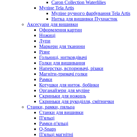
Caron Collection Waterlilies
Муліне Tela Artis
Муліне ручного фарбування Tela Artis
Нитка для вишивки Пухнастик
Аксесуари для вишивки
Оформлення картин
Ножиці
Лупи
Маркери для тканини
Різне
Гольниці, нитковдівачі
Голки для вишивання
Наперстки, вспорювачі, різаки
Магніти-тримачі голки
Рамки
Котушки для ниток, бобінки
Органайзери для муліне
Скриньки для ножиць
Скриньки для рукоділля, смітнички
Станки, рамки, пяльца
Станки для вишивки
П'яльці
Рамки-п'яльці
Q-Snaps
П'яльці магнітні