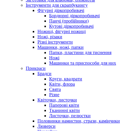
Інструменти для скрапбукингу
Фігурні діркопробивачі
Бордюрні діркопробивачі
Панчі (пробійники)
Кутові діркопробивачі
Ножиці, фігурні ножиці
Ножі, різаки
Різні інструменти
Машинки, ножі, папки
Папки, пластини для тиснення
Ножі
Машинки та приспособи для них
Прикраси
Брадси
Круги, квадрати
Квіти, флора
Свята
Різне
Квіточки, листочки
Паперові квіти
Тканинні квіти
Листочки, пелюстки
Половинки намистин, стрази, камінчики
Люверси