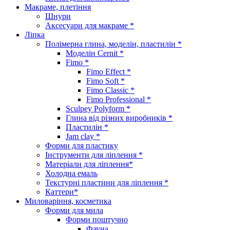
Макраме, плетіння
Шнури
Аксесуари для макраме *
Ліпка
Полімерна глина, моделін, пластилін *
Моделін Cernit *
Fimo *
Fimo Effect *
Fimo Soft *
Fimo Classic *
Fimo Professional *
Sculpey Polyform *
Глина від різних виробників *
Пластилін *
Jam clay *
Форми для пластику
Інструменти для ліплення *
Матеріали для ліплення*
Холодна емаль
Текстурні пластини для ліплення *
Каттери*
Миловаріння, косметика
Форми для мила
Форми поштучно
Фауна