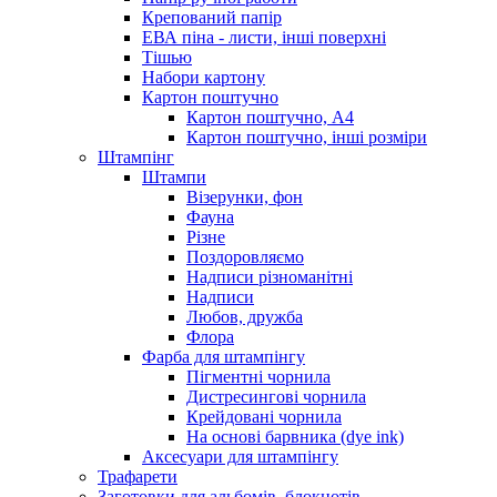
Крепований папір
ЕВА піна - листи, інші поверхні
Тішью
Набори картону
Картон поштучно
Картон поштучно, А4
Картон поштучно, інші розміри
Штампінг
Штампи
Візерунки, фон
Фауна
Різне
Поздоровляємо
Надписи різноманітні
Надписи
Любов, дружба
Флора
Фарба для штампінгу
Пігментні чорнила
Дистресингові чорнила
Крейдовані чорнила
На основі барвника (dye ink)
Аксесуари для штампінгу
Трафарети
Заготовки для альбомів, блокнотів