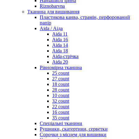
Наніашвілі Ірина
Riznobarvna
Тканина для вишивання
Пластикова канва, страмін, перфорований
папір
Aida / Аіда
Aida 11
Aida 16
Aida 14
Aida 18
Aida-стрічка
Aida 20
Рівномірна тканина
25 count
27 count
18 count
28 count
10 count
32 count
22 count
16 count
35 count
Спеціальні тканини
Рушники, скатертини, серветки
Сорочки з місцем для вишивки