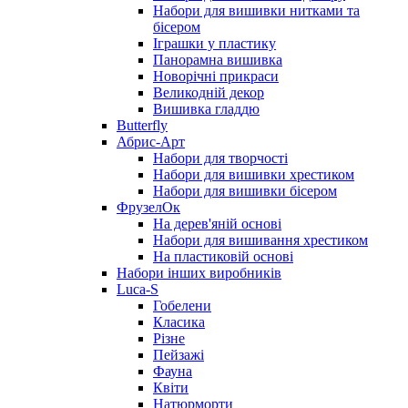
Набори для вишивки нитками та
бісером
Іграшки у пластику
Панорамна вишивка
Новорічні прикраси
Великодній декор
Вишивка гладдю
Butterfly
Абрис-Арт
Набори для творчості
Набори для вишивки хрестиком
Набори для вишивки бісером
ФрузелОк
На дерев'яній основі
Набори для вишивання хрестиком
На пластиковій основі
Набори інших виробників
Luca-S
Гобелени
Класика
Різне
Пейзажі
Фауна
Квіти
Натюрморти