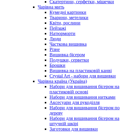
Скатертини, серфетки, мішечки
Чарiвна мить
Кумедні картинки
Тварини, метелики
Квіти, рослини
Пейзажі
Натюрморти
Люди
Часткова вишивка
Різне
Вишивка бісером
Подушки, серветки
Брошки
Вишивка на пластиковій канві
Crystal Art - набори для вишивки
Чарівна країна (Україна)
Набори для вишивання бісером на
пластиковій основі
Набори для вишивання нитками
Аксесуари для рукоділля
Набори для вишивання бісером по
дереву
Набори для вишивання бісером на
штучній шкірі
Заготовки для вишивки