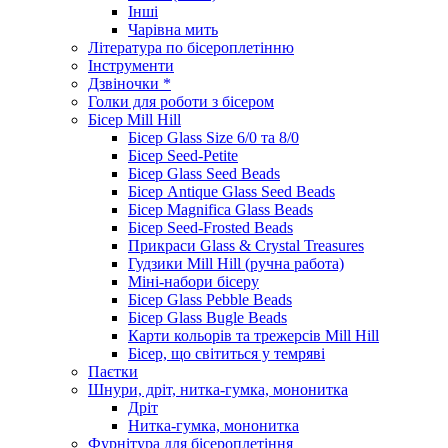
Інші
Чарівна мить
Література по бісероплетінню
Інструменти
Дзвіночки *
Голки для роботи з бісером
Бісер Mill Hill
Бісер Glass Size 6/0 та 8/0
Бісер Seed-Petite
Бісер Glass Seed Beads
Бісер Antique Glass Seed Beads
Бісер Magnifica Glass Beads
Бісер Seed-Frosted Beads
Прикраси Glass & Crystal Treasures
Гудзики Mill Hill (ручна работа)
Міні-набори бісеру
Бісер Glass Pebble Beads
Бісер Glass Bugle Beads
Карти кольорів та трежерсів Mill Hill
Бісер, що світиться у темряві
Паєтки
Шнури, дріт, нитка-гумка, мононитка
Дріт
Нитка-гумка, мононитка
Фурнітура для бісероплетіння