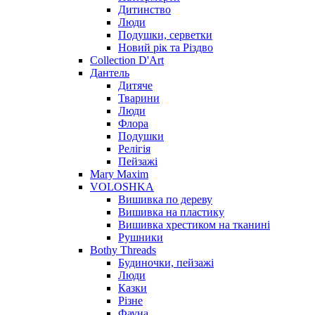
Дитинство
Люди
Подушки, серветки
Новий рік та Різдво
Collection D'Art
Дантель
Дитяче
Тварини
Люди
Флора
Подушки
Релігія
Пейзажі
Mary Maxim
VOLOSHKA
Вишивка по дереву
Вишивка на пластику
Вишивка хрестиком на тканині
Рушники
Bothy Threads
Будиночки, пейзажі
Люди
Казки
Різне
Фауна