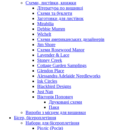
Схеми, листівки, книжки
Література по вишивці
Схеми та буклети
Заготовки для листівок
Mirabilia
Debbie Mumm
Wichelt
Схеми американських дизайнерів
Jim Shore
Cхеми Rosewood Manor
Lavender & Lace
Stoney Creek
Cottage Garden Samplings
Glendon Place
Alessandra Adelaide Needleworks
Ink Circles
Blackbird Designs
Just Nan
Вікторія Попович
Друковані схеми
Паки
Вироби з місцем для вишивки
Бісер, бісероплетіння
Набори для бісероплетіння
Ріоліс (Росія)