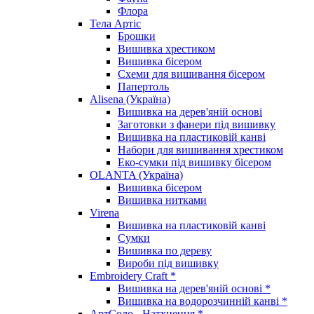
Флора
Тела Артіс
Брошки
Вишивка хрестиком
Вишивка бісером
Схеми для вишивання бісером
Папертоль
Alisena (Україна)
Вишивка на дерев'яній основі
Заготовки з фанери під вишивку
Вишивка на пластиковій канві
Набори для вишивання хрестиком
Еко-сумки під вишивку бісером
OLANTA (Україна)
Вишивка бісером
Вишивка нитками
Virena
Вишивка на пластиковій канві
Сумки
Вишивка по дереву
Вироби під вишивку
Embroidery Craft *
Вишивка на дерев'яній основі *
Вишивка на водорозчинній канві *
АртСоло - Натхнення *