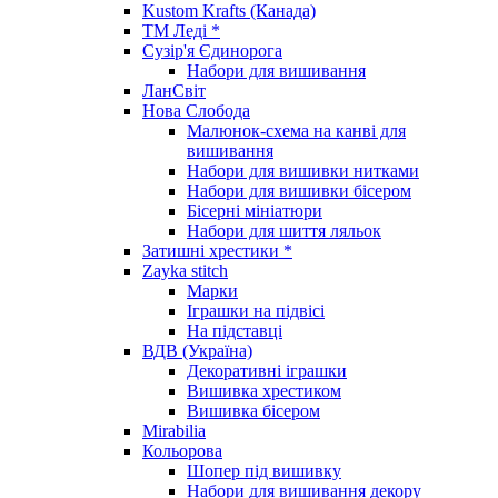
Kustom Krafts (Канада)
ТМ Леді *
Сузір'я Єдинорога
Набори для вишивання
ЛанСвіт
Нова Слобода
Малюнок-схема на канві для
вишивання
Набори для вишивки нитками
Набори для вишивки бісером
Бісерні мініатюри
Набори для шиття ляльок
Затишні хрестики *
Zayka stitch
Марки
Іграшки на підвісі
На підставці
ВДВ (Україна)
Декоративні іграшки
Вишивка хрестиком
Вишивка бісером
Mirabilia
Кольорова
Шопер під вишивку
Набори для вишивання декору