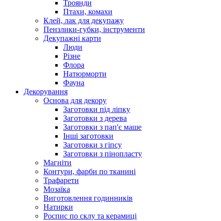
Троянди
Птахи, комахи
Клей, лак для декупажу
Пензлики-губки, інструменти
Декупажні карти
Люди
Різне
Флора
Натюрморти
Фауна
Декорування
Основа для декору
Заготовки під ліпку
Заготовки з дерева
Заготовки з пап'є маше
Інші заготовки
Заготовки з гіпсу
Заготовки з пінопласту
Магніти
Контури, фарби по тканині
Трафарети
Мозаїка
Виготовлення годинників
Натирки
Роспис по склу та керамиці