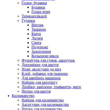
Голки, булавки
Булавки
Голки різні
Термоаплікації
Гудзики
Вінтаж
Тварини
Квіти
Дитячі
Свята
Подорожі
Захоплення
Кольорові мікси
Фурнітура для сумок, шкатулок
Допоміжне для шиття
Ножі, аксесуари до них
Клей, добавки для тканини
Для швейних машинок
Набори для квілтінгу
Лінійки, шаблони, трафарети, мати
Нитки для шиття
Килимарство
Набори для килимарства
Аксесуари для килимарства
Нитки для килимарства