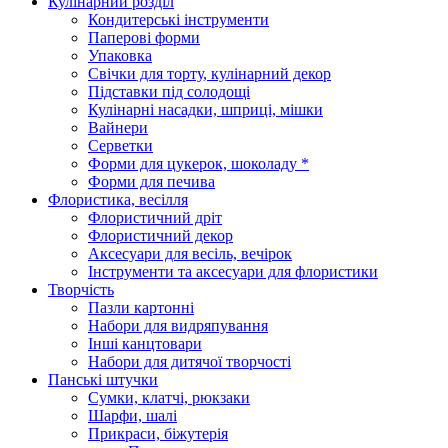
Кулінарний розділ
Кондитерські інструменти
Паперові форми
Упаковка
Свічки для торту, кулінарний декор
Підставки під солодощі
Кулінарні насадки, шприці, мішки
Вайнери
Серветки
Форми для цукерок, шоколаду *
Форми для печива
Флористика, весілля
Флористичний дріт
Флористичний декор
Аксесуари для весіль, вечірок
Інструменти та аксесуари для флористики
Творчість
Пазли картонні
Набори для видряпування
Інші канцтовари
Набори для дитячої творчості
Панські штучки
Сумки, клатчі, рюкзаки
Шарфи, шалі
Прикраси, біжутерія