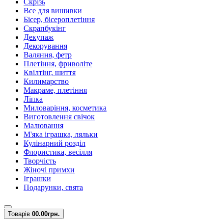
Скрізь
Все для вишивки
Бісер, бісероплетіння
Скрапбукінг
Декупаж
Декорування
Валяння, фетр
Плетіння, фриволіте
Квілтінг, шиття
Килимарство
Макраме, плетіння
Ліпка
Миловаріння, косметика
Виготовлення свічок
Малювання
М'яка іграшка, ляльки
Кулінарний розділ
Флористика, весілля
Творчість
Жіночі примхи
Іграшки
Подарунки, свята
Товарів
0
0.00грн.