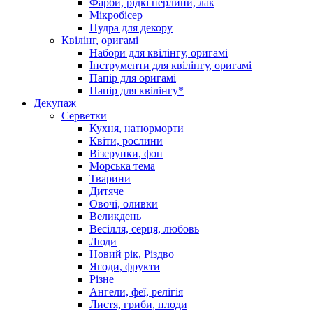
Фарби, рідкі перлини, лак
Мікробісер
Пудра для декору
Квілінг, оригамі
Набори для квілінгу, оригамі
Інструменти для квілінгу, оригамі
Папір для оригамі
Папір для квілінгу*
Декупаж
Серветки
Кухня, натюрморти
Квіти, рослини
Візерунки, фон
Морська тема
Тварини
Дитяче
Овочі, оливки
Великдень
Весілля, серця, любовь
Люди
Новий рік, Різдво
Ягоди, фрукти
Різне
Ангели, феї, релігія
Листя, гриби, плоди