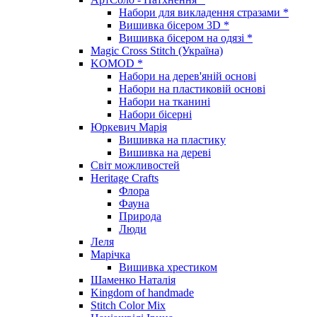
Набори для викладення стразами *
Вишивка бісером 3D *
Вишивка бісером на одязі *
Magic Cross Stitch (Україна)
KOMOD *
Набори на дерев'яній основі
Набори на пластиковій основі
Набори на тканині
Набори бісерні
Юркевич Марія
Вишивка на пластику
Вишивка на дереві
Світ можливостей
Heritage Crafts
Флора
Фауна
Природа
Люди
Леля
Марічка
Вишивка хрестиком
Шаменко Наталія
Kingdom of handmade
Stitch Color Mix