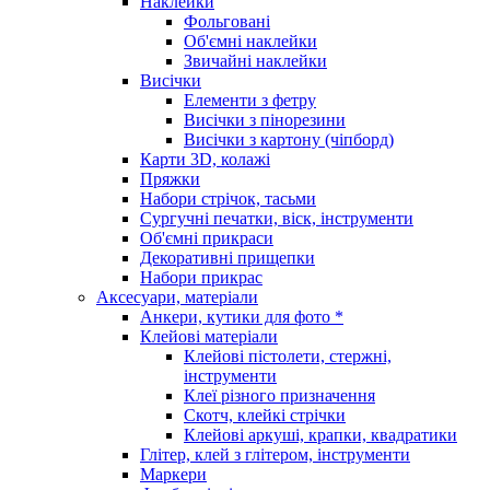
Наклейки
Фольговані
Об'ємні наклейки
Звичайні наклейки
Висічки
Елементи з фетру
Висічки з пінорезини
Висічки з картону (чіпборд)
Карти 3D, колажі
Пряжки
Набори стрічок, тасьми
Сургучні печатки, віск, інструменти
Об'ємні прикраси
Декоративні прищепки
Набори прикрас
Аксесуари, матеріали
Анкери, кутики для фото *
Клейові матеріали
Клейові пістолети, стержні,
інструменти
Клеї різного призначення
Скотч, клейкі стрічки
Клейові аркуші, крапки, квадратики
Глітер, клей з глітером, інструменти
Маркери