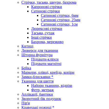
Стрічки, тасьма, шнури, бахрома
Капронові стрічки
Сатинові стрічки
Сатинові стрічки, 6мм
Сатинові стрічки, 25мм
Сатинові стрічки, 1см
Люрексові стрічки
Тасьма, сутаж
Інші стрічки
Бахрома, мереживо
Китиці
Люверси для тканини
Шторна фурнітура
Підхвати-кліпси
Підхвати магнітні
Бейка
Маркери, олівці, крейда, копіри
Замки-блискавки *
Тканина для шиття
Набори тканини, відрізи
Фетр, метраж
Аплікації, бантики
Зворотний бік подушок
Пір'я
Кравецькі ножиці *