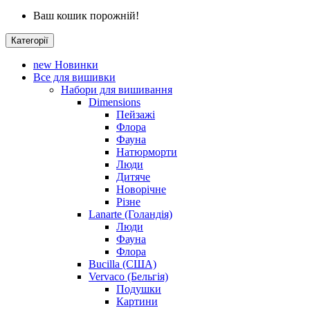
Ваш кошик порожній!
Категорії
new
Новинки
Все для вишивки
Набори для вишивання
Dimensions
Пейзажі
Флора
Фауна
Натюрморти
Люди
Дитяче
Новорічне
Різне
Lanarte (Голандія)
Люди
Фауна
Флора
Bucilla (США)
Vervaco (Бельгія)
Подушки
Картини