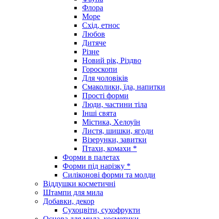
Флора
Море
Схід, етнос
Любов
Дитяче
Різне
Новий рік, Різдво
Гороскопи
Для чоловіків
Смаколики, їда, напитки
Прості форми
Люди, частини тіла
Інші свята
Містика, Хелоуїн
Листя, шишки, ягоди
Візерунки, завитки
Птахи, комахи *
Форми в палетах
Форми під нарізку *
Силіконові форми та молди
Віддушки косметичні
Штампи для мила
Добавки, декор
Сухоцвіти, сухофрукти
Основа для мила, косметики