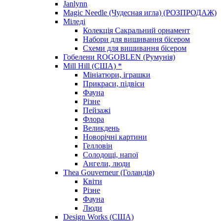
Janlynn
Magic Needle (Чудесная игла) (РОЗПРОДАЖ)
Міледі
Колекція Сакральний орнамент
Набори для вишивання бісером
Схеми для вишивання бісером
Гобелени ROGOBLEN (Румунія)
Mill Hill (США) *
Мініатюри, іграшки
Прикраси, підвіси
Фауна
Різне
Пейзажі
Флора
Великдень
Новорічні картини
Гелловін
Солодощі, напої
Ангели, люди
Thea Gouverneur (Голандія)
Квіти
Різне
Фауна
Люди
Design Works (США)