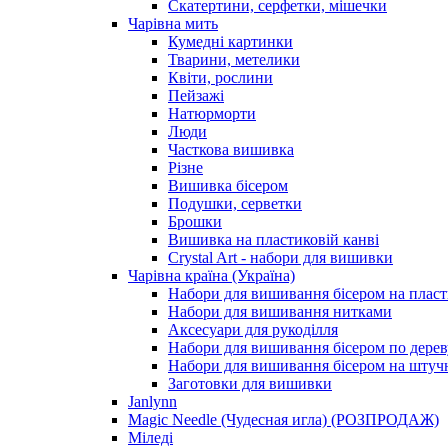
Скатертини, серфетки, мішечки
Чарiвна мить
Кумедні картинки
Тварини, метелики
Квіти, рослини
Пейзажі
Натюрморти
Люди
Часткова вишивка
Різне
Вишивка бісером
Подушки, серветки
Брошки
Вишивка на пластиковій канві
Crystal Art - набори для вишивки
Чарівна країна (Україна)
Набори для вишивання бісером на пласт
Набори для вишивання нитками
Аксесуари для рукоділля
Набори для вишивання бісером по дерев
Набори для вишивання бісером на штучн
Заготовки для вишивки
Janlynn
Magic Needle (Чудесная игла) (РОЗПРОДАЖ)
Міледі