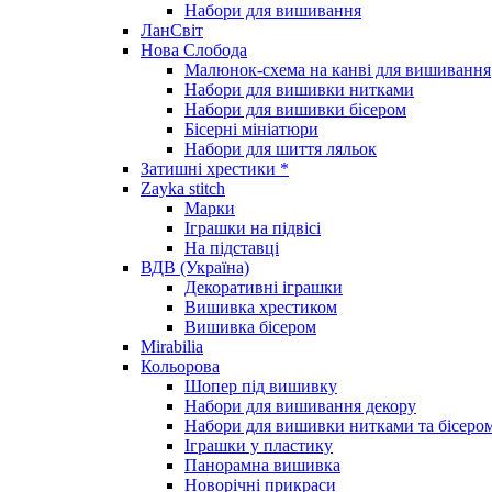
Набори для вишивання
ЛанСвіт
Нова Слобода
Малюнок-схема на канві для вишивання
Набори для вишивки нитками
Набори для вишивки бісером
Бісерні мініатюри
Набори для шиття ляльок
Затишні хрестики *
Zayka stitch
Марки
Іграшки на підвісі
На підставці
ВДВ (Україна)
Декоративні іграшки
Вишивка хрестиком
Вишивка бісером
Mirabilia
Кольорова
Шопер під вишивку
Набори для вишивання декору
Набори для вишивки нитками та бісеро
Іграшки у пластику
Панорамна вишивка
Новорічні прикраси