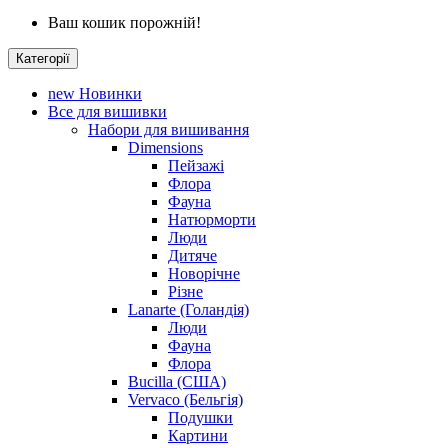
Ваш кошик порожній!
Категорії
new
Новинки
Все для вишивки
Набори для вишивання
Dimensions
Пейзажі
Флора
Фауна
Натюрморти
Люди
Дитяче
Новорічне
Різне
Lanarte (Голандія)
Люди
Фауна
Флора
Bucilla (США)
Vervaco (Бельгія)
Подушки
Картини