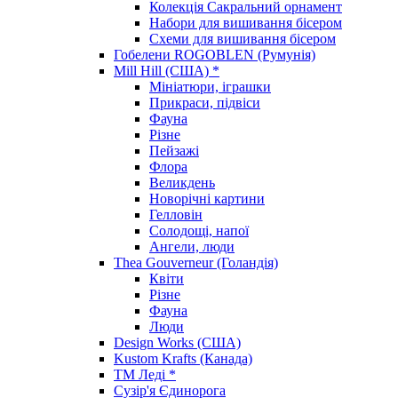
Колекція Сакральний орнамент
Набори для вишивання бісером
Схеми для вишивання бісером
Гобелени ROGOBLEN (Румунія)
Mill Hill (США) *
Мініатюри, іграшки
Прикраси, підвіси
Фауна
Різне
Пейзажі
Флора
Великдень
Новорічні картини
Гелловін
Солодощі, напої
Ангели, люди
Thea Gouverneur (Голандія)
Квіти
Різне
Фауна
Люди
Design Works (США)
Kustom Krafts (Канада)
ТМ Леді *
Сузір'я Єдинорога