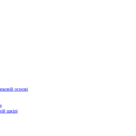
иковій основі
у
ій шкірі