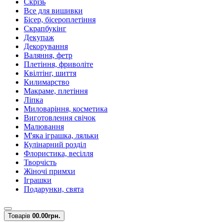
Скрізь
Все для вишивки
Бісер, бісероплетіння
Скрапбукінг
Декупаж
Декорування
Валяння, фетр
Плетіння, фриволіте
Квілтінг, шиття
Килимарство
Макраме, плетіння
Ліпка
Миловаріння, косметика
Виготовлення свічок
Малювання
М'яка іграшка, ляльки
Кулінарний розділ
Флористика, весілля
Творчість
Жіночі примхи
Іграшки
Подарунки, свята
Товарів
0
0.00грн.