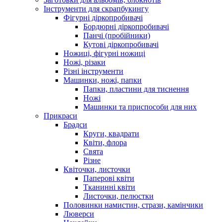
Інструменти для скрапбукингу
Фігурні діркопробивачі
Бордюрні діркопробивачі
Панчі (пробійники)
Кутові діркопробивачі
Ножиці, фігурні ножиці
Ножі, різаки
Різні інструменти
Машинки, ножі, папки
Папки, пластини для тиснення
Ножі
Машинки та приспособи для них
Прикраси
Брадси
Круги, квадрати
Квіти, флора
Свята
Різне
Квіточки, листочки
Паперові квіти
Тканинні квіти
Листочки, пелюстки
Половинки намистин, стрази, камінчики
Люверси