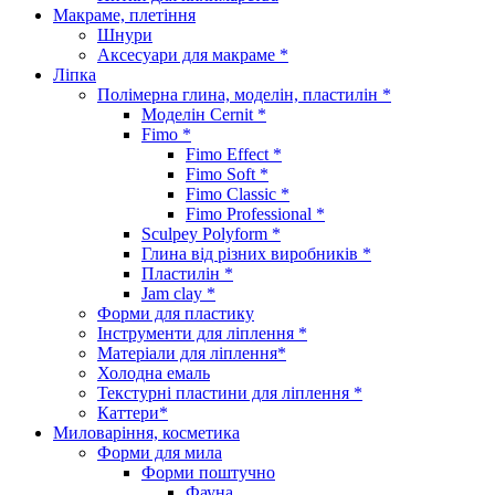
Макраме, плетіння
Шнури
Аксесуари для макраме *
Ліпка
Полімерна глина, моделін, пластилін *
Моделін Cernit *
Fimo *
Fimo Effect *
Fimo Soft *
Fimo Classic *
Fimo Professional *
Sculpey Polyform *
Глина від різних виробників *
Пластилін *
Jam clay *
Форми для пластику
Інструменти для ліплення *
Матеріали для ліплення*
Холодна емаль
Текстурні пластини для ліплення *
Каттери*
Миловаріння, косметика
Форми для мила
Форми поштучно
Фауна