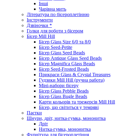
Інші
Чарівна мить
Література по бісероплетінню
Інструменти
Дзвіночки *
Голки для роботи з бісером
Бісер Mill Hill
Бісер Glass Size 6/0 та 8/0
Бісер Seed-Petite
Бісер Glass Seed Beads
Бісер Antique Glass Seed Beads
Бісер Magnifica Glass Beads
Бісер Seed-Frosted Beads
Прикраси Glass & Crystal Treasures
Гудзики Mill Hill (ручна работа)
Міні-набори бісеру
Бісер Glass Pebble Beads
Бісер Glass Bugle Beads
Карти кольорів та трежерсів Mill Hill
Бісер, що світиться у темряві
Паєтки
Шнури, дріт, нитка-гумка, мононитка
Дріт
Нитка-гумка, мононитка
Фурнітура для бісероплетіння