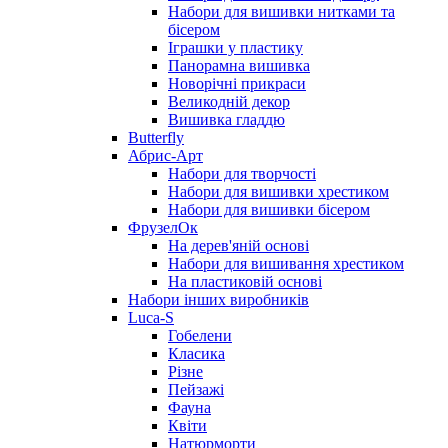
Набори для вишивки нитками та
бісером
Іграшки у пластику
Панорамна вишивка
Новорічні прикраси
Великодній декор
Вишивка гладдю
Butterfly
Абрис-Арт
Набори для творчості
Набори для вишивки хрестиком
Набори для вишивки бісером
ФрузелОк
На дерев'яній основі
Набори для вишивання хрестиком
На пластиковій основі
Набори інших виробників
Luca-S
Гобелени
Класика
Різне
Пейзажі
Фауна
Квіти
Натюрморти