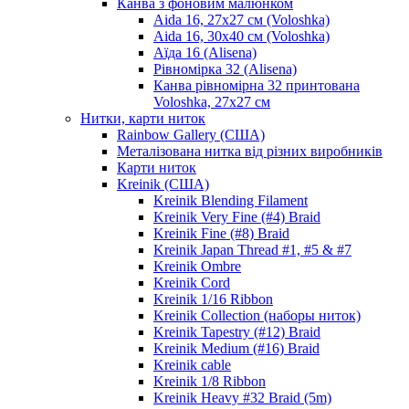
Канва з фоновим малюнком
Aida 16, 27х27 см (Voloshka)
Aida 16, 30х40 см (Voloshka)
Аїда 16 (Alisena)
Рівномірка 32 (Alisena)
Канва рівномірна 32 принтована
Voloshka, 27х27 см
Нитки, карти ниток
Rainbow Gallery (США)
Металізована нитка від різних виробників
Карти ниток
Kreinik (США)
Kreinik Blending Filament
Kreinik Very Fine (#4) Braid
Kreinik Fine (#8) Braid
Kreinik Japan Thread #1, #5 & #7
Kreinik Ombre
Kreinik Cord
Kreinik 1/16 Ribbon
Kreinik Collection (наборы ниток)
Kreinik Tapestry (#12) Braid
Kreinik Medium (#16) Braid
Kreinik cable
Kreinik 1/8 Ribbon
Kreinik Heavy #32 Braid (5m)