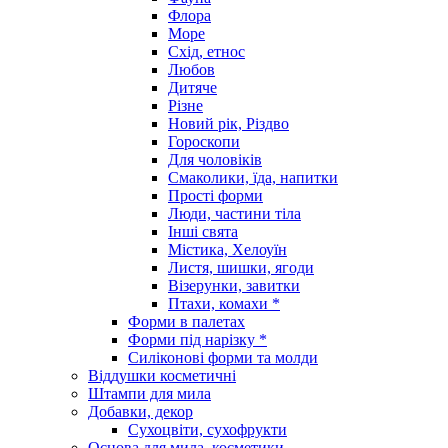
Флора
Море
Схід, етнос
Любов
Дитяче
Різне
Новий рік, Різдво
Гороскопи
Для чоловіків
Смаколики, їда, напитки
Прості форми
Люди, частини тіла
Інші свята
Містика, Хелоуїн
Листя, шишки, ягоди
Візерунки, завитки
Птахи, комахи *
Форми в палетах
Форми під нарізку *
Силіконові форми та молди
Віддушки косметичні
Штампи для мила
Добавки, декор
Сухоцвіти, сухофрукти
Основа для мила, косметики