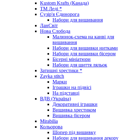
Kustom Krafts (Канада)
ТМ Леді *
Сузір'я Єдинорога
Набори для вишивання
ЛанСвіт
Нова Слобода
Малюнок-схема на канві для
вишивання
Набори для вишивки нитками
Набори для вишивки бісером
Бісерні мініатюри
Набори для шиття ляльок
Затишні хрестики *
Zayka stitch
Марки
Іграшки на підвісі
На підставці
ВДВ (Україна)
Декоративні іграшки
Вишивка хрестиком
Вишивка бісером
Mirabilia
Кольорова
Шопер під вишивку
Набори для вишивання декору