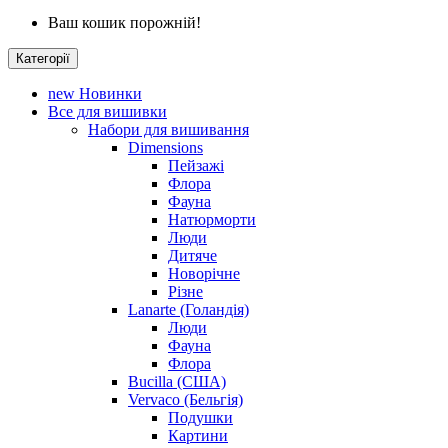
Ваш кошик порожній!
Категорії
new
Новинки
Все для вишивки
Набори для вишивання
Dimensions
Пейзажі
Флора
Фауна
Натюрморти
Люди
Дитяче
Новорічне
Різне
Lanarte (Голандія)
Люди
Фауна
Флора
Bucilla (США)
Vervaco (Бельгія)
Подушки
Картини