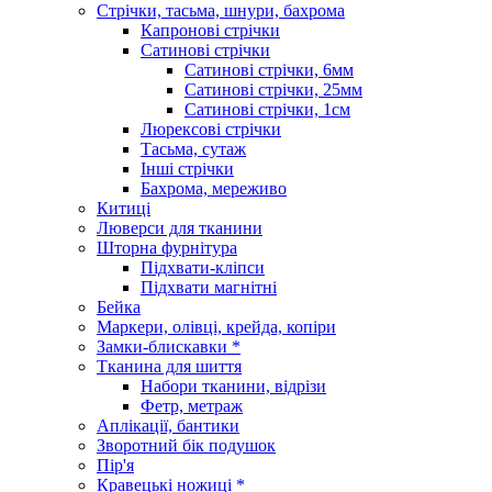
Стрічки, тасьма, шнури, бахрома
Капронові стрічки
Сатинові стрічки
Сатинові стрічки, 6мм
Сатинові стрічки, 25мм
Сатинові стрічки, 1см
Люрексові стрічки
Тасьма, сутаж
Інші стрічки
Бахрома, мереживо
Китиці
Люверси для тканини
Шторна фурнітура
Підхвати-кліпси
Підхвати магнітні
Бейка
Маркери, олівці, крейда, копіри
Замки-блискавки *
Тканина для шиття
Набори тканини, відрізи
Фетр, метраж
Аплікації, бантики
Зворотний бік подушок
Пір'я
Кравецькі ножиці *