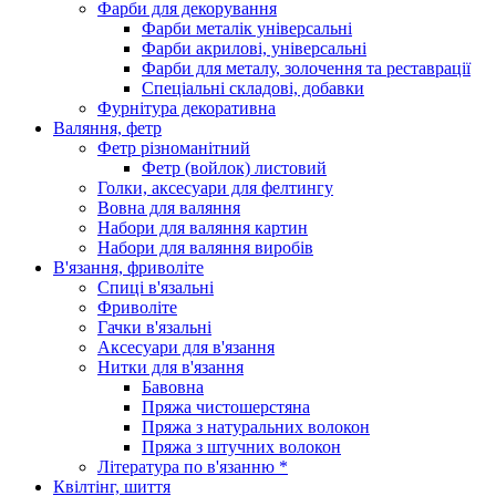
Фарби для декорування
Фарби металік універсальні
Фарби акрилові, універсальні
Фарби для металу, золочення та реставрації
Спеціальні складові, добавки
Фурнітура декоративна
Валяння, фетр
Фетр різноманітний
Фетр (войлок) листовий
Голки, аксесуари для фелтингу
Вовна для валяння
Набори для валяння картин
Набори для валяння виробів
В'язання, фриволіте
Спиці в'язальні
Фриволіте
Гачки в'язальні
Аксесуари для в'язання
Нитки для в'язання
Бавовна
Пряжа чистошерстяна
Пряжа з натуральних волокон
Пряжа з штучних волокон
Література по в'язанню *
Квілтінг, шиття