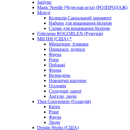
Janlynn
Magic Needle (Чудесная игла) (РОЗПРОДАЖ)
Міледі
Колекція Сакральний орнамент
Набори для вишивання бісером
Схеми для вишивання бісером
Гобелени ROGOBLEN (Румунія)
Mill Hill (США) *
Мініатюри, іграшки
Прикраси, підвіси
Фауна
Різне
Пейзажі
Флора
Великдень
Новорічні картини
Гелловін
Солодощі, напої
Ангели, люди
Thea Gouverneur (Голандія)
Квіти
Різне
Фауна
Люди
Design Works (США)