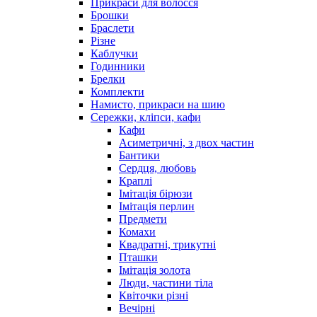
Прикраси для волосся
Брошки
Браслети
Різне
Каблучки
Годинники
Брелки
Комплекти
Намисто, прикраси на шию
Сережки, кліпси, кафи
Кафи
Асиметричні, з двох частин
Бантики
Сердця, любовь
Краплі
Імітація бірюзи
Імітація перлин
Предмети
Комахи
Квадратні, трикутні
Пташки
Імітація золота
Люди, частини тіла
Квіточки різні
Вечірні