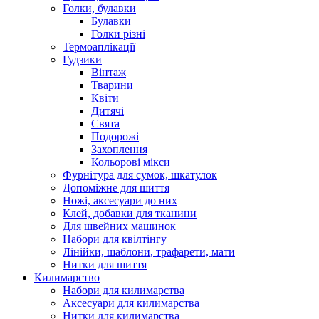
Голки, булавки
Булавки
Голки різні
Термоаплікації
Гудзики
Вінтаж
Тварини
Квіти
Дитячі
Свята
Подорожі
Захоплення
Кольорові мікси
Фурнітура для сумок, шкатулок
Допоміжне для шиття
Ножі, аксесуари до них
Клей, добавки для тканини
Для швейних машинок
Набори для квілтінгу
Лінійки, шаблони, трафарети, мати
Нитки для шиття
Килимарство
Набори для килимарства
Аксесуари для килимарства
Нитки для килимарства