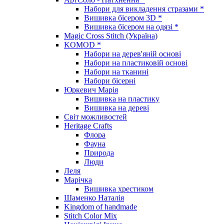
Набори для викладення стразами *
Вишивка бісером 3D *
Вишивка бісером на одязі *
Magic Cross Stitch (Україна)
KOMOD *
Набори на дерев'яній основі
Набори на пластиковій основі
Набори на тканині
Набори бісерні
Юркевич Марія
Вишивка на пластику
Вишивка на дереві
Світ можливостей
Heritage Crafts
Флора
Фауна
Природа
Люди
Леля
Марічка
Вишивка хрестиком
Шаменко Наталія
Kingdom of handmade
Stitch Color Mix