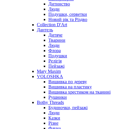
Дитинство
Люди
Подушки, серветки
Новий рік та Різдво
Collection D'Art
Дантель
Дитяче
Тварини
Люди
Флора
Подушки
Релігія
Пейзажі
Mary Maxim
VOLOSHKA
Вишивка по дереву
Вишивка на пластику
Вишивка хрестиком на тканині
Рушники
Bothy Threads
Будиночки, пейзажі
Люди
Казки
Різне
Фауна