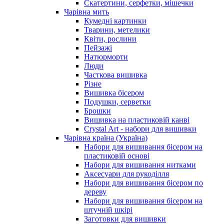
Скатертини, серфетки, мішечки
Чарiвна мить
Кумедні картинки
Тварини, метелики
Квіти, рослини
Пейзажі
Натюрморти
Люди
Часткова вишивка
Різне
Вишивка бісером
Подушки, серветки
Брошки
Вишивка на пластиковій канві
Crystal Art - набори для вишивки
Чарівна країна (Україна)
Набори для вишивання бісером на
пластиковій основі
Набори для вишивання нитками
Аксесуари для рукоділля
Набори для вишивання бісером по
дереву
Набори для вишивання бісером на
штучній шкірі
Заготовки для вишивки