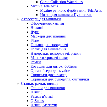
Caron Collection Waterlilies
Муліне Tela Artis
Муліне ручного фарбування Tela Artis
Нитка для вишивки Пухнастик
Аксесуари для вишивки
Оформлення картин
Ножиці
Лупи
Маркери для тканини
Різне
Гольниці, нитковдівачі
Голки для вишивання
Наперстки, вспорювачі, різаки
Магніти-тримачі голки
Рамки
Котушки для ниток, бобінки
Органайзери для муліне
Скриньки для ножиць
Скриньки для рукоділля, смітнички
Станки, рамки, пяльца
Станки для вишивки
П'яльці
Рамки-п'яльці
Q-Snaps
П'яльці магнітні