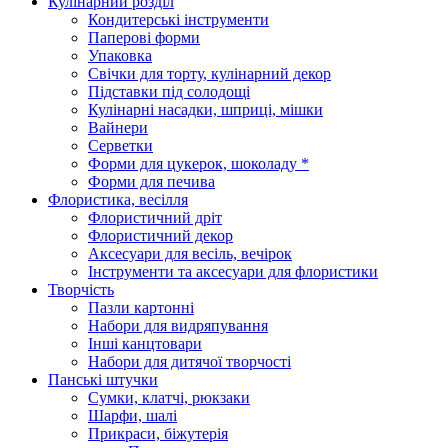
Кулінарний розділ
Кондитерські інструменти
Паперові форми
Упаковка
Свічки для торту, кулінарний декор
Підставки під солодощі
Кулінарні насадки, шприці, мішки
Вайнери
Серветки
Форми для цукерок, шоколаду *
Форми для печива
Флористика, весілля
Флористичний дріт
Флористичний декор
Аксесуари для весіль, вечірок
Інструменти та аксесуари для флористики
Творчість
Пазли картонні
Набори для видряпування
Інші канцтовари
Набори для дитячої творчості
Панські штучки
Сумки, клатчі, рюкзаки
Шарфи, шалі
Прикраси, біжутерія