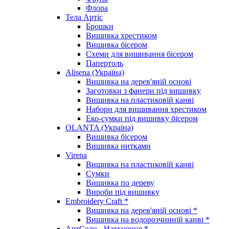
Флора
Тела Артіс
Брошки
Вишивка хрестиком
Вишивка бісером
Схеми для вишивання бісером
Папертоль
Alisena (Україна)
Вишивка на дерев'яній основі
Заготовки з фанери під вишивку
Вишивка на пластиковій канві
Набори для вишивання хрестиком
Еко-сумки під вишивку бісером
OLANTA (Україна)
Вишивка бісером
Вишивка нитками
Virena
Вишивка на пластиковій канві
Сумки
Вишивка по дереву
Вироби під вишивку
Embroidery Craft *
Вишивка на дерев'яній основі *
Вишивка на водорозчинній канві *
АртСоло - Натхнення *