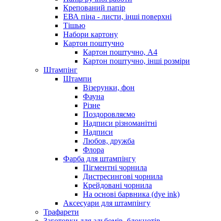
Крепований папір
ЕВА піна - листи, інші поверхні
Тішью
Набори картону
Картон поштучно
Картон поштучно, А4
Картон поштучно, інші розміри
Штампінг
Штампи
Візерунки, фон
Фауна
Різне
Поздоровляємо
Надписи різноманітні
Надписи
Любов, дружба
Флора
Фарба для штампінгу
Пігментні чорнила
Дистресингові чорнила
Крейдовані чорнила
На основі барвника (dye ink)
Аксесуари для штампінгу
Трафарети
Заготовки для альбомів, блокнотів