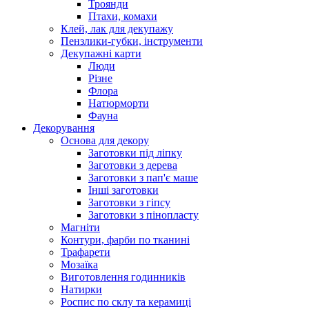
Троянди
Птахи, комахи
Клей, лак для декупажу
Пензлики-губки, інструменти
Декупажні карти
Люди
Різне
Флора
Натюрморти
Фауна
Декорування
Основа для декору
Заготовки під ліпку
Заготовки з дерева
Заготовки з пап'є маше
Інші заготовки
Заготовки з гіпсу
Заготовки з пінопласту
Магніти
Контури, фарби по тканині
Трафарети
Мозаїка
Виготовлення годинників
Натирки
Роспис по склу та керамиці