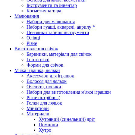
Інструменти та інвентар
Косметична тара
Малювання
Набори для малювання
Набори гуаші, акварелі, акрилу *
Пензлики та інші інструменти
Олівці
Різне
Виготовлення свічок
Барвники, матеріали для свічок
Гноти різні
Форми для свічок
М'яка іграшка, ляльки
Аксесуари для іграшок
Волосся для ляльок
Оченята, носики
Набори для виготовлення м'якої іграшки
Різне потрібне :)
Голки для ляльок
Мініатюри
Материали
Хутряний (синельний) дріт
Помпони
Хутро