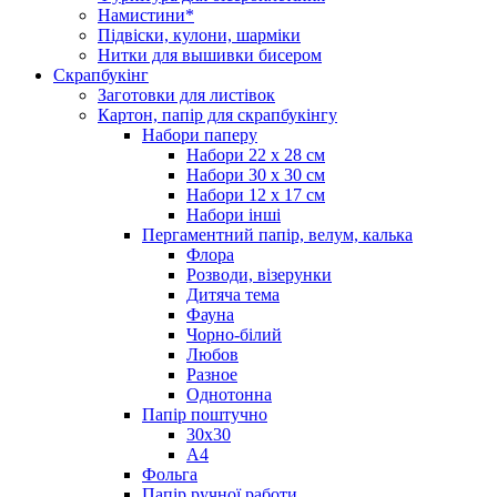
Намистини*
Підвіски, кулони, шарміки
Нитки для вышивки бисером
Скрапбукінг
Заготовки для листівок
Картон, папір для скрапбукінгу
Набори паперу
Набори 22 х 28 см
Набори 30 х 30 см
Набори 12 х 17 см
Набори інші
Пергаментний папір, велум, калька
Флора
Розводи, візерунки
Дитяча тема
Фауна
Чорно-білий
Любов
Разное
Однотонна
Папір поштучно
30х30
А4
Фольга
Папір ручної работи