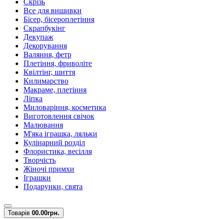
Скрізь
Все для вишивки
Бісер, бісероплетіння
Скрапбукінг
Декупаж
Декорування
Валяння, фетр
Плетіння, фриволіте
Квілтінг, шиття
Килимарство
Макраме, плетіння
Ліпка
Миловаріння, косметика
Виготовлення свічок
Малювання
М'яка іграшка, ляльки
Кулінарний розділ
Флористика, весілля
Творчість
Жіночі примхи
Іграшки
Подарунки, свята
Товарів
0
0.00грн.