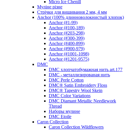
Micro Ice Chenill
Муліне різне
Стрічки для вишивання 2 мм, 4 мм
Anchor (100% длинноволокнистый хлопок)
Anchor (#1-99)
Anchor (#100-189)
Anchor (#203-298)
Anchor (#300-399)
Anchor (#400-899)
Anchor (#900-979)
Anchor (#1001-1098)
Anchor (#1201-9575)
DMC
DMC хлопчатобумажная нить art.177
DMC - металлизированая нить
DMC Perle Cotton
DMC® Satin Embroidery Floss
DMC® Tapestry Wool Skein
DMC Color Variations
DMC Diamant Metallic Needlework
Thread
Наборы мулине
DMC Etoile
Caron Collection
Caron Collection Wildflowers