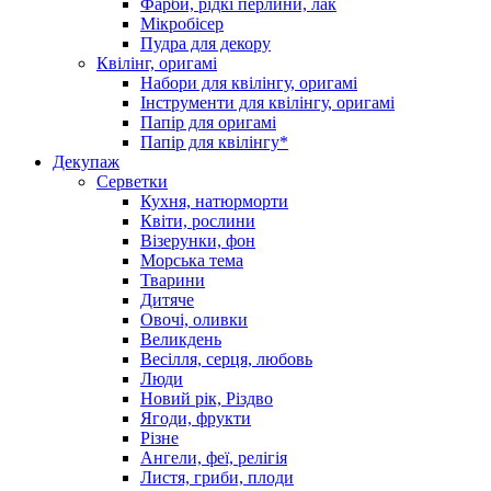
Фарби, рідкі перлини, лак
Мікробісер
Пудра для декору
Квілінг, оригамі
Набори для квілінгу, оригамі
Інструменти для квілінгу, оригамі
Папір для оригамі
Папір для квілінгу*
Декупаж
Серветки
Кухня, натюрморти
Квіти, рослини
Візерунки, фон
Морська тема
Тварини
Дитяче
Овочі, оливки
Великдень
Весілля, серця, любовь
Люди
Новий рік, Різдво
Ягоди, фрукти
Різне
Ангели, феї, релігія
Листя, гриби, плоди