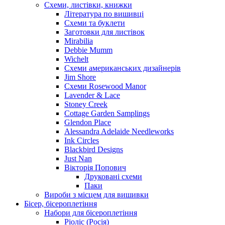
Схеми, листівки, книжки
Література по вишивці
Схеми та буклети
Заготовки для листівок
Mirabilia
Debbie Mumm
Wichelt
Схеми американських дизайнерів
Jim Shore
Cхеми Rosewood Manor
Lavender & Lace
Stoney Creek
Cottage Garden Samplings
Glendon Place
Alessandra Adelaide Needleworks
Ink Circles
Blackbird Designs
Just Nan
Вікторія Попович
Друковані схеми
Паки
Вироби з місцем для вишивки
Бісер, бісероплетіння
Набори для бісероплетіння
Ріоліс (Росія)