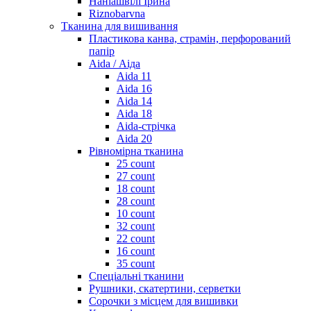
Наніашвілі Ірина
Riznobarvna
Тканина для вишивання
Пластикова канва, страмін, перфорований
папір
Aida / Аіда
Aida 11
Aida 16
Aida 14
Aida 18
Aida-стрічка
Aida 20
Рівномірна тканина
25 count
27 count
18 count
28 count
10 count
32 count
22 count
16 count
35 count
Спеціальні тканини
Рушники, скатертини, серветки
Сорочки з місцем для вишивки