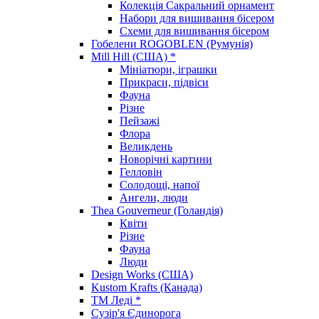
Колекція Сакральний орнамент
Набори для вишивання бісером
Схеми для вишивання бісером
Гобелени ROGOBLEN (Румунія)
Mill Hill (США) *
Мініатюри, іграшки
Прикраси, підвіси
Фауна
Різне
Пейзажі
Флора
Великдень
Новорічні картини
Гелловін
Солодощі, напої
Ангели, люди
Thea Gouverneur (Голандія)
Квіти
Різне
Фауна
Люди
Design Works (США)
Kustom Krafts (Канада)
ТМ Леді *
Сузір'я Єдинорога