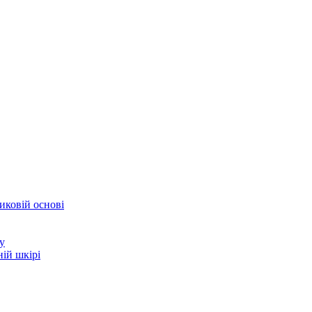
иковій основі
у
ій шкірі