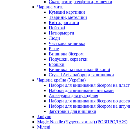
Скатертини, серфетки, мішечки
Чарiвна мить
Кумедні картинки
Тварини, метелики
Квіти, рослини
Пейзажі
Натюрморти
Люди
Часткова вишивка
Різне
Вишивка бісером
Подушки, серветки
Брошки
Вишивка на пластиковій канві
Crystal Art - набори для вишивки
Чарівна країна (Україна)
Набори для вишивання бісером на пласт
Набори для вишивання нитками
Аксесуари для рукоділля
Набори для вишивання бісером по дерев
Набори для вишивання бісером на штучн
Заготовки для вишивки
Janlynn
Magic Needle (Чудесная игла) (РОЗПРОДАЖ)
Міледі