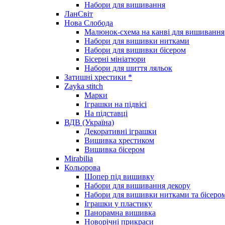
Набори для вишивання
ЛанСвіт
Нова Слобода
Малюнок-схема на канві для вишивання
Набори для вишивки нитками
Набори для вишивки бісером
Бісерні мініатюри
Набори для шиття ляльок
Затишні хрестики *
Zayka stitch
Марки
Іграшки на підвісі
На підставці
ВДВ (Україна)
Декоративні іграшки
Вишивка хрестиком
Вишивка бісером
Mirabilia
Кольорова
Шопер під вишивку
Набори для вишивання декору
Набори для вишивки нитками та бісеро
Іграшки у пластику
Панорамна вишивка
Новорічні прикраси