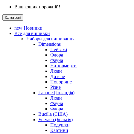
Ваш кошик порожній!
Категорії
new
Новинки
Все для вишивки
Набори для вишивання
Dimensions
Пейзажі
Флора
Фауна
Натюрморти
Люди
Дитяче
Новорічне
Різне
Lanarte (Голандія)
Люди
Фауна
Флора
Bucilla (США)
Vervaco (Бельгія)
Подушки
Картини