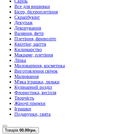
Скрізь
Все для вишивки
Бісер, бісероплетіння
Скрапбукінг
Декупаж
Декорування
Валяння, фетр
Плетіння, фриволіте
Квілтінг, шиття
Килимарство
Макраме, плетіння
Ліпка
Миловаріння, косметика
Виготовлення свічок
Малювання
М'яка іграшка, ляльки
Кулінарний розділ
Флористика, весілля
Творчість
Жіночі примхи
Іграшки
Подарунки, свята
Товарів
0
0.00грн.