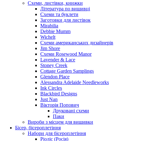
Схеми, листівки, книжки
Література по вишивці
Схеми та буклети
Заготовки для листівок
Mirabilia
Debbie Mumm
Wichelt
Схеми американських дизайнерів
Jim Shore
Cхеми Rosewood Manor
Lavender & Lace
Stoney Creek
Cottage Garden Samplings
Glendon Place
Alessandra Adelaide Needleworks
Ink Circles
Blackbird Designs
Just Nan
Вікторія Попович
Друковані схеми
Паки
Вироби з місцем для вишивки
Бісер, бісероплетіння
Набори для бісероплетіння
Ріоліс (Росія)