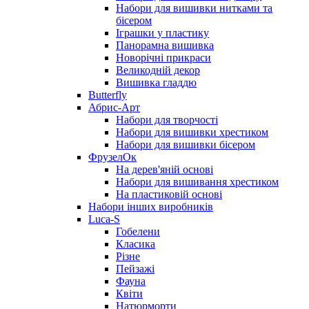
Набори для вишивки нитками та
бісером
Іграшки у пластику
Панорамна вишивка
Новорічні прикраси
Великодній декор
Вишивка гладдю
Butterfly
Абрис-Арт
Набори для творчості
Набори для вишивки хрестиком
Набори для вишивки бісером
ФрузелОк
На дерев'яній основі
Набори для вишивання хрестиком
На пластиковій основі
Набори інших виробників
Luca-S
Гобелени
Класика
Різне
Пейзажі
Фауна
Квіти
Натюрморти