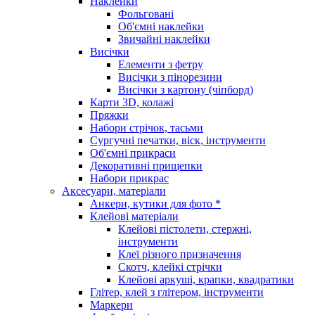
Наклейки
Фольговані
Об'ємні наклейки
Звичайні наклейки
Висічки
Елементи з фетру
Висічки з пінорезини
Висічки з картону (чіпборд)
Карти 3D, колажі
Пряжки
Набори стрічок, тасьми
Сургучні печатки, віск, інструменти
Об'ємні прикраси
Декоративні прищепки
Набори прикрас
Аксесуари, матеріали
Анкери, кутики для фото *
Клейові матеріали
Клейові пістолети, стержні,
інструменти
Клеї різного призначення
Скотч, клейкі стрічки
Клейові аркуші, крапки, квадратики
Глітер, клей з глітером, інструменти
Маркери