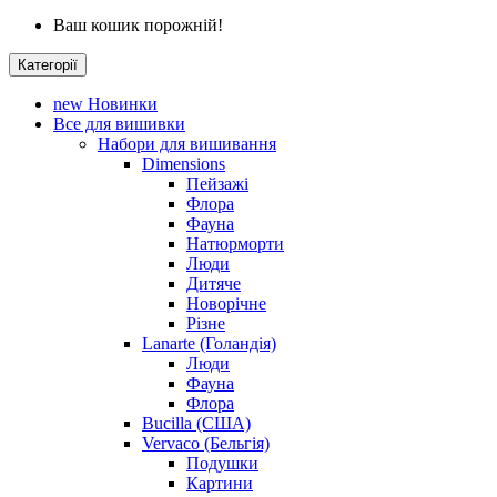
Ваш кошик порожній!
Категорії
new
Новинки
Все для вишивки
Набори для вишивання
Dimensions
Пейзажі
Флора
Фауна
Натюрморти
Люди
Дитяче
Новорічне
Різне
Lanarte (Голандія)
Люди
Фауна
Флора
Bucilla (США)
Vervaco (Бельгія)
Подушки
Картини