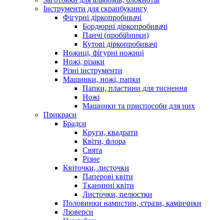
Інструменти для скрапбукингу
Фігурні діркопробивачі
Бордюрні діркопробивачі
Панчі (пробійники)
Кутові діркопробивачі
Ножиці, фігурні ножиці
Ножі, різаки
Різні інструменти
Машинки, ножі, папки
Папки, пластини для тиснення
Ножі
Машинки та приспособи для них
Прикраси
Брадси
Круги, квадрати
Квіти, флора
Свята
Різне
Квіточки, листочки
Паперові квіти
Тканинні квіти
Листочки, пелюстки
Половинки намистин, стрази, камінчики
Люверси