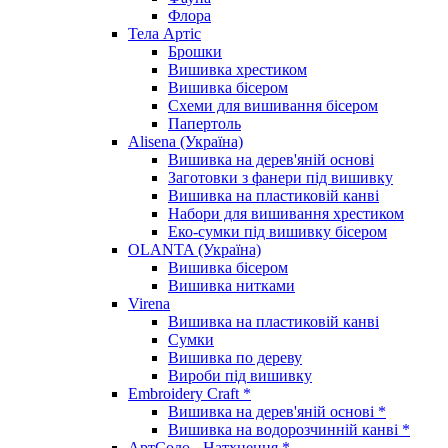
Флора
Тела Артіс
Брошки
Вишивка хрестиком
Вишивка бісером
Схеми для вишивання бісером
Папертоль
Alisena (Україна)
Вишивка на дерев'яній основі
Заготовки з фанери під вишивку
Вишивка на пластиковій канві
Набори для вишивання хрестиком
Еко-сумки під вишивку бісером
OLANTA (Україна)
Вишивка бісером
Вишивка нитками
Virena
Вишивка на пластиковій канві
Сумки
Вишивка по дереву
Вироби під вишивку
Embroidery Craft *
Вишивка на дерев'яній основі *
Вишивка на водорозчинній канві *
АртСоло - Натхнення *