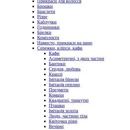
Прикраси для волосся
Брошки
Браслети
Різне
Каблучки
Годинники
Брелки
Комплекти
Намисто, прикраси на шию
Сережки, кліпси, кафи
Кафи
Асиметричні, з двох частин
Бантики
Сердця, любовь
Краплі
Імітація бірюзи
Імітація перлин
Предмети
Комахи
Квадратні, трикутні
Пташки
Імітація золота
Люди, частини тіла
Квіточки різні
Вечірні