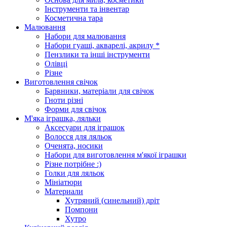
Інструменти та інвентар
Косметична тара
Малювання
Набори для малювання
Набори гуаші, акварелі, акрилу *
Пензлики та інші інструменти
Олівці
Різне
Виготовлення свічок
Барвники, матеріали для свічок
Гноти різні
Форми для свічок
М'яка іграшка, ляльки
Аксесуари для іграшок
Волосся для ляльок
Оченята, носики
Набори для виготовлення м'якої іграшки
Різне потрібне :)
Голки для ляльок
Мініатюри
Материали
Хутряний (синельний) дріт
Помпони
Хутро