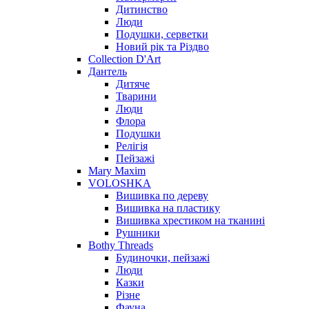
Дитинство
Люди
Подушки, серветки
Новий рік та Різдво
Collection D'Art
Дантель
Дитяче
Тварини
Люди
Флора
Подушки
Релігія
Пейзажі
Mary Maxim
VOLOSHKA
Вишивка по дереву
Вишивка на пластику
Вишивка хрестиком на тканині
Рушники
Bothy Threads
Будиночки, пейзажі
Люди
Казки
Різне
Фауна