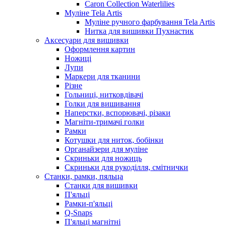
Caron Collection Waterlilies
Муліне Tela Artis
Муліне ручного фарбування Tela Artis
Нитка для вишивки Пухнастик
Аксесуари для вишивки
Оформлення картин
Ножиці
Лупи
Маркери для тканини
Різне
Гольниці, нитковдівачі
Голки для вишивання
Наперстки, вспорювачі, різаки
Магніти-тримачі голки
Рамки
Котушки для ниток, бобінки
Органайзери для муліне
Скриньки для ножиць
Скриньки для рукоділля, смітнички
Станки, рамки, пяльца
Станки для вишивки
П'яльці
Рамки-п'яльці
Q-Snaps
П'яльці магнітні