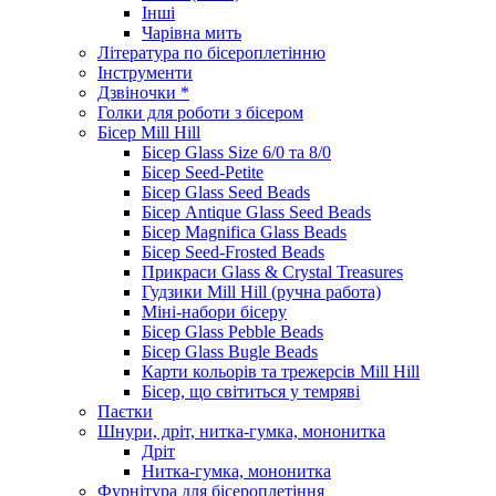
Інші
Чарівна мить
Література по бісероплетінню
Інструменти
Дзвіночки *
Голки для роботи з бісером
Бісер Mill Hill
Бісер Glass Size 6/0 та 8/0
Бісер Seed-Petite
Бісер Glass Seed Beads
Бісер Antique Glass Seed Beads
Бісер Magnifica Glass Beads
Бісер Seed-Frosted Beads
Прикраси Glass & Crystal Treasures
Гудзики Mill Hill (ручна работа)
Міні-набори бісеру
Бісер Glass Pebble Beads
Бісер Glass Bugle Beads
Карти кольорів та трежерсів Mill Hill
Бісер, що світиться у темряві
Паєтки
Шнури, дріт, нитка-гумка, мононитка
Дріт
Нитка-гумка, мононитка
Фурнітура для бісероплетіння