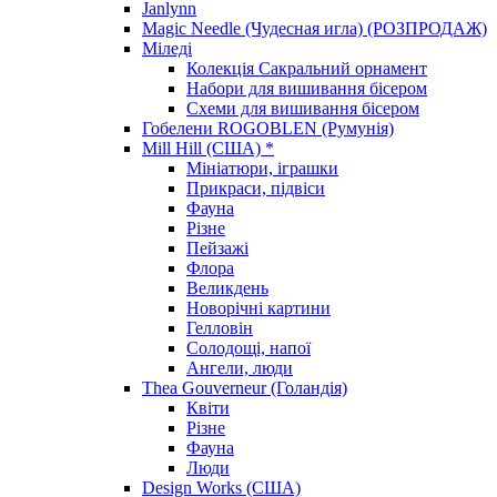
Janlynn
Magic Needle (Чудесная игла) (РОЗПРОДАЖ)
Міледі
Колекція Сакральний орнамент
Набори для вишивання бісером
Схеми для вишивання бісером
Гобелени ROGOBLEN (Румунія)
Mill Hill (США) *
Мініатюри, іграшки
Прикраси, підвіси
Фауна
Різне
Пейзажі
Флора
Великдень
Новорічні картини
Гелловін
Солодощі, напої
Ангели, люди
Thea Gouverneur (Голандія)
Квіти
Різне
Фауна
Люди
Design Works (США)