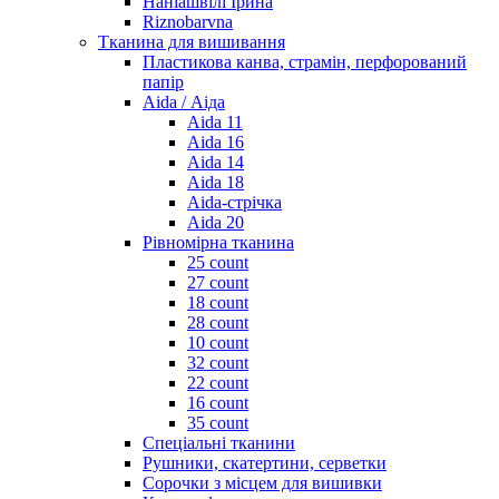
Наніашвілі Ірина
Riznobarvna
Тканина для вишивання
Пластикова канва, страмін, перфорований
папір
Aida / Аіда
Aida 11
Aida 16
Aida 14
Aida 18
Aida-стрічка
Aida 20
Рівномірна тканина
25 count
27 count
18 count
28 count
10 count
32 count
22 count
16 count
35 count
Спеціальні тканини
Рушники, скатертини, серветки
Сорочки з місцем для вишивки