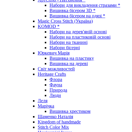
Набори для викладення стразами *
Вишивка бісером 3D *
Вишивка бісером на одязі *
Magic Cross Stitch (Україна)
KOMOD *
Набори на дерев'яній основі
Набори на пластиковій основі
Набори на тканині
Набори бісерні
Юркевич Марія
Вишивка на пластику
Вишивка на дереві
Світ можливостей
Heritage Crafts
Флора
Фауна
Природа
Люди
Леля
Марічка
Вишивка хрестиком
Шаменко Наталія
Kingdom of handmade
Stitch Color Mix