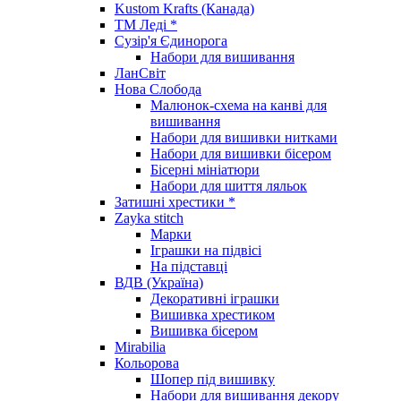
Kustom Krafts (Канада)
ТМ Леді *
Сузір'я Єдинорога
Набори для вишивання
ЛанСвіт
Нова Слобода
Малюнок-схема на канві для
вишивання
Набори для вишивки нитками
Набори для вишивки бісером
Бісерні мініатюри
Набори для шиття ляльок
Затишні хрестики *
Zayka stitch
Марки
Іграшки на підвісі
На підставці
ВДВ (Україна)
Декоративні іграшки
Вишивка хрестиком
Вишивка бісером
Mirabilia
Кольорова
Шопер під вишивку
Набори для вишивання декору