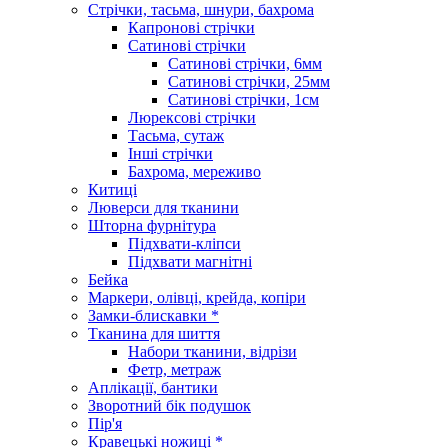
Стрічки, тасьма, шнури, бахрома
Капронові стрічки
Сатинові стрічки
Сатинові стрічки, 6мм
Сатинові стрічки, 25мм
Сатинові стрічки, 1см
Люрексові стрічки
Тасьма, сутаж
Інші стрічки
Бахрома, мереживо
Китиці
Люверси для тканини
Шторна фурнітура
Підхвати-кліпси
Підхвати магнітні
Бейка
Маркери, олівці, крейда, копіри
Замки-блискавки *
Тканина для шиття
Набори тканини, відрізи
Фетр, метраж
Аплікації, бантики
Зворотний бік подушок
Пір'я
Кравецькі ножиці *