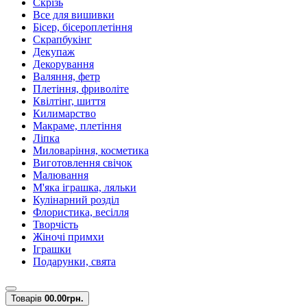
Скрізь
Все для вишивки
Бісер, бісероплетіння
Скрапбукінг
Декупаж
Декорування
Валяння, фетр
Плетіння, фриволіте
Квілтінг, шиття
Килимарство
Макраме, плетіння
Ліпка
Миловаріння, косметика
Виготовлення свічок
Малювання
М'яка іграшка, ляльки
Кулінарний розділ
Флористика, весілля
Творчість
Жіночі примхи
Іграшки
Подарунки, свята
Товарів
0
0.00грн.