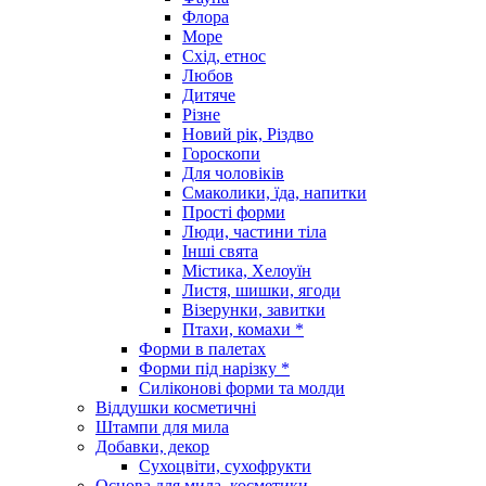
Флора
Море
Схід, етнос
Любов
Дитяче
Різне
Новий рік, Різдво
Гороскопи
Для чоловіків
Смаколики, їда, напитки
Прості форми
Люди, частини тіла
Інші свята
Містика, Хелоуїн
Листя, шишки, ягоди
Візерунки, завитки
Птахи, комахи *
Форми в палетах
Форми під нарізку *
Силіконові форми та молди
Віддушки косметичні
Штампи для мила
Добавки, декор
Сухоцвіти, сухофрукти
Основа для мила, косметики