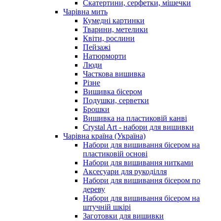
Скатертини, серфетки, мішечки
Чарiвна мить
Кумедні картинки
Тварини, метелики
Квіти, рослини
Пейзажі
Натюрморти
Люди
Часткова вишивка
Різне
Вишивка бісером
Подушки, серветки
Брошки
Вишивка на пластиковій канві
Crystal Art - набори для вишивки
Чарівна країна (Україна)
Набори для вишивання бісером на
пластиковій основі
Набори для вишивання нитками
Аксесуари для рукоділля
Набори для вишивання бісером по
дереву
Набори для вишивання бісером на
штучній шкірі
Заготовки для вишивки