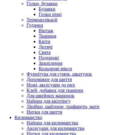
Голки, булавки
Булавки
Голки різні
Термоаплікації
Гудзики
Вінтаж
Тварини
Квіти
Дитячі
Свята
Подорожі
Захоплення
Кольорові мікси
Фурнітура для сумок, шкатулок
Допоміжне для шиття
Ножі, аксесуари до них
Клей, добавки для тканини
Для швейних машинок
Набори для квілтінгу
Лінійки, шаблони, трафарети, мати
Нитки для шиття
Килимарство
Набори для килимарства
Аксесуари для килимарства
Нитки для килимарства