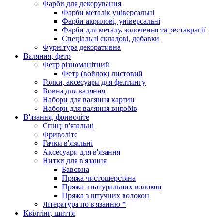
Фарби для декорування
Фарби металік універсальні
Фарби акрилові, універсальні
Фарби для металу, золочення та реставрації
Спеціальні складові, добавки
Фурнітура декоративна
Валяння, фетр
Фетр різноманітний
Фетр (войлок) листовий
Голки, аксесуари для фелтингу
Вовна для валяння
Набори для валяння картин
Набори для валяння виробів
В'язання, фриволіте
Спиці в'язальні
Фриволіте
Гачки в'язальні
Аксесуари для в'язання
Нитки для в'язання
Бавовна
Пряжа чистошерстяна
Пряжа з натуральних волокон
Пряжа з штучних волокон
Література по в'язанню *
Квілтінг, шиття