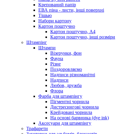
Крепований папір
ЕВА піна - листи, інші поверхні
Тішью
Набори картону
Картон поштучно
Картон поштучно, А4
Картон поштучно, інші розміри
Штампінг
Штампи
Візерунки, фон
Фауна
Різне
Поздоровляємо
Надписи різноманітні
Надписи
Любов, дружба
Флора
Фарба для штампінгу
Пігментні чорнила
Дистресингові чорнила
Крейдовані чорнила
На основі барвника (dye ink)
Аксесуари для штампінгу
Трафарети
Заготовки для альбомів, блокнотів