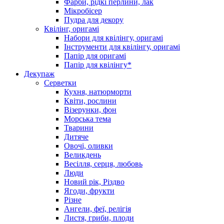
Фарби, рідкі перлини, лак
Мікробісер
Пудра для декору
Квілінг, оригамі
Набори для квілінгу, оригамі
Інструменти для квілінгу, оригамі
Папір для оригамі
Папір для квілінгу*
Декупаж
Серветки
Кухня, натюрморти
Квіти, рослини
Візерунки, фон
Морська тема
Тварини
Дитяче
Овочі, оливки
Великдень
Весілля, серця, любовь
Люди
Новий рік, Різдво
Ягоди, фрукти
Різне
Ангели, феї, релігія
Листя, гриби, плоди