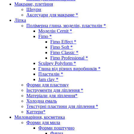
Макраме, плетіння
Шнури
Аксесуари для макраме *
Ліпка
Полімерна глина, моделін, пластилін *
Моделін Cernit *
Fimo *
Fimo Effect *
Fimo Soft *
Fimo Classic *
Fimo Professional *
Sculpey Polyform *
Глина від різних виробників *
Пластилін *
Jam clay *
Форми для пластику
Інструменти для ліплення *
Матеріали для ліплення*
Холодна емаль
Текстурні пластини для ліплення *
Каттери*
Миловаріння, косметика
Форми для мила
Форми поштучно
Фауна