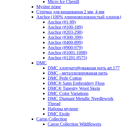
Micro Ice Chenill
Муліне різне
Стрічки для вишивання 2 мм, 4 мм
Anchor (100% длинноволокнистый хлопок)
Anchor (#1-99)
Anchor (#100-189)
Anchor (#203-298)
Anchor (#300-399)
Anchor (#400-899)
Anchor (#900-979)
Anchor (#1001-1098)
Anchor (#1201-9575)
DMC
DMC хлопчатобумажная нить art.177
DMC - металлизированая нить
DMC Perle Cotton
DMC® Satin Embroidery Floss
DMC® Tapestry Wool Skein
DMC Color Variations
DMC Diamant Metallic Needlework
Thread
Наборы мулине
DMC Etoile
Caron Collection
Caron Collection Wildflowers