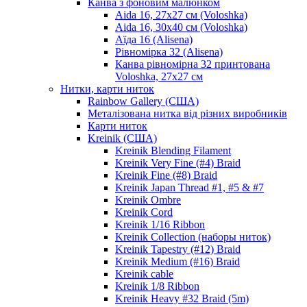
Канва з фоновим малюнком
Aida 16, 27х27 см (Voloshka)
Aida 16, 30х40 см (Voloshka)
Аїда 16 (Alisena)
Рівномірка 32 (Alisena)
Канва рівномірна 32 принтована
Voloshka, 27х27 см
Нитки, карти ниток
Rainbow Gallery (США)
Металізована нитка від різних виробників
Карти ниток
Kreinik (США)
Kreinik Blending Filament
Kreinik Very Fine (#4) Braid
Kreinik Fine (#8) Braid
Kreinik Japan Thread #1, #5 & #7
Kreinik Ombre
Kreinik Cord
Kreinik 1/16 Ribbon
Kreinik Collection (наборы ниток)
Kreinik Tapestry (#12) Braid
Kreinik Medium (#16) Braid
Kreinik cable
Kreinik 1/8 Ribbon
Kreinik Heavy #32 Braid (5m)