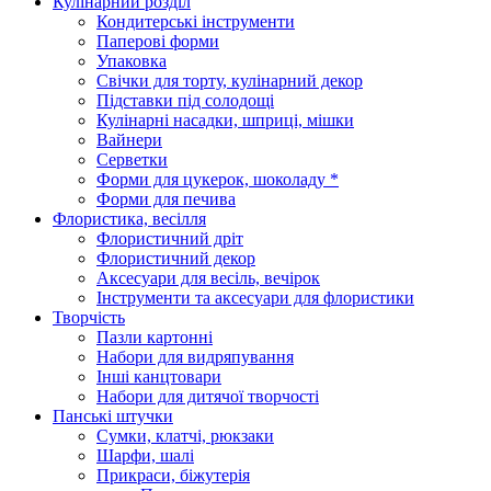
Кулінарний розділ
Кондитерські інструменти
Паперові форми
Упаковка
Свічки для торту, кулінарний декор
Підставки під солодощі
Кулінарні насадки, шприці, мішки
Вайнери
Серветки
Форми для цукерок, шоколаду *
Форми для печива
Флористика, весілля
Флористичний дріт
Флористичний декор
Аксесуари для весіль, вечірок
Інструменти та аксесуари для флористики
Творчість
Пазли картонні
Набори для видряпування
Інші канцтовари
Набори для дитячої творчості
Панські штучки
Сумки, клатчі, рюкзаки
Шарфи, шалі
Прикраси, біжутерія