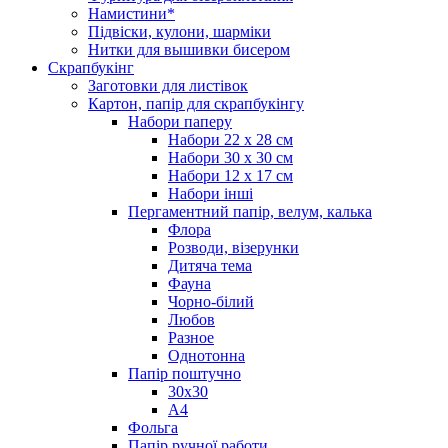
Намистини*
Підвіски, кулони, шарміки
Нитки для вышивки бисером
Скрапбукінг
Заготовки для листівок
Картон, папір для скрапбукінгу
Набори паперу
Набори 22 х 28 см
Набори 30 х 30 см
Набори 12 х 17 см
Набори інші
Пергаментний папір, велум, калька
Флора
Розводи, візерунки
Дитяча тема
Фауна
Чорно-білий
Любов
Разное
Однотонна
Папір поштучно
30х30
А4
Фольга
Папір ручної работи