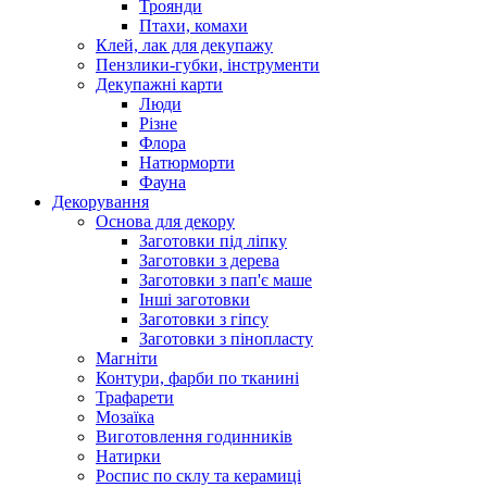
Троянди
Птахи, комахи
Клей, лак для декупажу
Пензлики-губки, інструменти
Декупажні карти
Люди
Різне
Флора
Натюрморти
Фауна
Декорування
Основа для декору
Заготовки під ліпку
Заготовки з дерева
Заготовки з пап'є маше
Інші заготовки
Заготовки з гіпсу
Заготовки з пінопласту
Магніти
Контури, фарби по тканині
Трафарети
Мозаїка
Виготовлення годинників
Натирки
Роспис по склу та керамиці