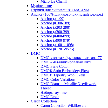
Micro Ice Chenill
Муліне різне
Стрічки для вишивання 2 мм, 4 мм
Anchor (100% длинноволокнистый хлопок)
Anchor (#1-99)
Anchor (#100-189)
Anchor (#203-298)
Anchor (#300-399)
Anchor (#400-899)
Anchor (#900-979)
Anchor (#1001-1098)
Anchor (#1201-9575)
DMC
DMC хлопчатобумажная нить art.177
DMC - металлизированая нить
DMC Perle Cotton
DMC® Satin Embroidery Floss
DMC® Tapestry Wool Skein
DMC Color Variations
DMC Diamant Metallic Needlework
Thread
Наборы мулине
DMC Etoile
Caron Collection
Caron Collection Wildflowers