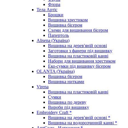
Флора
Тела Артіс
Брошки
Вишивка хрестиком
Вишивка бісером
Схеми для вишивання бісером
Папертоль
Alisena (Україна)
Вишивка на дерев'яній основі
Заготовки з фанери під вишивку
Вишивка на пластиковій канві
Набори для вишивання хрестиком
Еко-сумки під вишивку бісером
OLANTA (Україна)
Вишивка бісером
Вишивка нитками
Virena
Вишивка на пластиковій канві
Сумки
Вишивка по дереву
Вироби під вишивку
Embroidery Craft *
Вишивка на дерев'яній основі *
Вишивка на водорозчинній канві *
АртСоло - Натхнення *