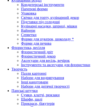
Кулінарний розділ
Кондитерські інструменти
Паперові форми
Упаковка
Свічки для торту, кулінарний декор
Підставки під солодощі
Кулінарні насадки, шприці, мішки
Вайнери
Серветки
Форми для цукерок, шоколаду *
Форми для печива
Флористика, весілля
Флористичний дріт
Флористичний декор
Аксесуари для весіль, вечірок
Інструменти та аксесуари для флористики
Творчість
Пазли картонні
Набори для видряпування
Інші канцтовари
Набори для дитячої творчості
Панські штучки
Сумки, клатчі, рюкзаки
Шарфи, шалі
Прикраси, біжутерія