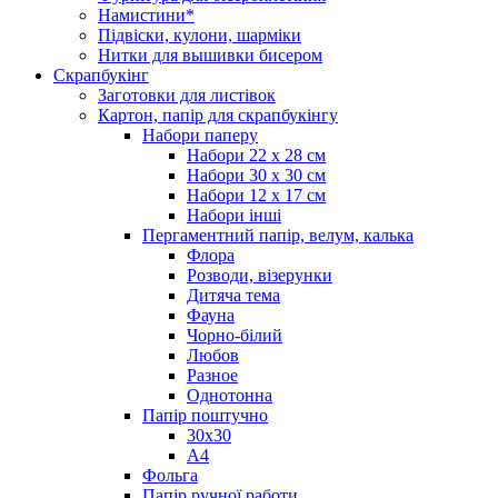
Намистини*
Підвіски, кулони, шарміки
Нитки для вышивки бисером
Скрапбукінг
Заготовки для листівок
Картон, папір для скрапбукінгу
Набори паперу
Набори 22 х 28 см
Набори 30 х 30 см
Набори 12 х 17 см
Набори інші
Пергаментний папір, велум, калька
Флора
Розводи, візерунки
Дитяча тема
Фауна
Чорно-білий
Любов
Разное
Однотонна
Папір поштучно
30х30
А4
Фольга
Папір ручної работи