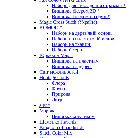
Набори для викладення стразами *
Вишивка бісером 3D *
Вишивка бісером на одязі *
Magic Cross Stitch (Україна)
KOMOD *
Набори на дерев'яній основі
Набори на пластиковій основі
Набори на тканині
Набори бісерні
Юркевич Марія
Вишивка на пластику
Вишивка на дереві
Світ можливостей
Heritage Crafts
Флора
Фауна
Природа
Люди
Леля
Марічка
Вишивка хрестиком
Шаменко Наталія
Kingdom of handmade
Stitch Color Mix