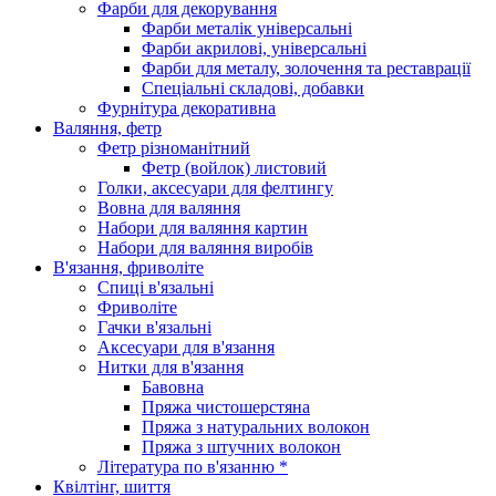
Фарби для декорування
Фарби металік універсальні
Фарби акрилові, універсальні
Фарби для металу, золочення та реставрації
Спеціальні складові, добавки
Фурнітура декоративна
Валяння, фетр
Фетр різноманітний
Фетр (войлок) листовий
Голки, аксесуари для фелтингу
Вовна для валяння
Набори для валяння картин
Набори для валяння виробів
В'язання, фриволіте
Спиці в'язальні
Фриволіте
Гачки в'язальні
Аксесуари для в'язання
Нитки для в'язання
Бавовна
Пряжа чистошерстяна
Пряжа з натуральних волокон
Пряжа з штучних волокон
Література по в'язанню *
Квілтінг, шиття