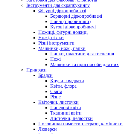
Інструменти для скрапбукингу
Фігурні діркопробивачі
Бордюрні діркопробивачі
Панчі (пробійники)
Кутові діркопробивачі
Ножиці, фігурні ножиці
Ножі, різаки
Різні інструменти
Машинки, ножі, папки
Папки, пластини для тиснення
Ножі
Машинки та приспособи для них
Прикраси
Брадси
Круги, квадрати
Квіти, флора
Свята
Різне
Квіточки, листочки
Паперові квіти
Тканинні квіти
Листочки, пелюстки
Половинки намистин, стрази, камінчики
Люверси