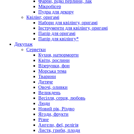
Фарби, рідкі перлини, лак
Мікробісер
Пудра для декору
Квілінг, оригамі
Набори для квілінгу, оригамі
Інструменти для квілінгу, оригамі
Папір для оригамі
Папір для квілінгу*
Декупаж
Серветки
Кухня, натюрморти
Квіти, рослини
Візерунки, фон
Морська тема
Тварини
Дитяче
Овочі, оливки
Великдень
Весілля, серця, любовь
Люди
Новий рік, Різдво
Ягоди, фрукти
Різне
Ангели, феї, релігія
Листя, гриби, плоди