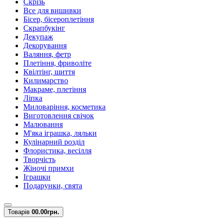
Скрізь
Все для вишивки
Бісер, бісероплетіння
Скрапбукінг
Декупаж
Декорування
Валяння, фетр
Плетіння, фриволіте
Квілтінг, шиття
Килимарство
Макраме, плетіння
Ліпка
Миловаріння, косметика
Виготовлення свічок
Малювання
М'яка іграшка, ляльки
Кулінарний розділ
Флористика, весілля
Творчість
Жіночі примхи
Іграшки
Подарунки, свята
Товарів
0
0.00грн.