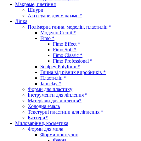
Макраме, плетіння
Шнури
Аксесуари для макраме *
Ліпка
Полімерна глина, моделін, пластилін *
Моделін Cernit *
Fimo *
Fimo Effect *
Fimo Soft *
Fimo Classic *
Fimo Professional *
Sculpey Polyform *
Глина від різних виробників *
Пластилін *
Jam clay *
Форми для пластику
Інструменти для ліплення *
Матеріали для ліплення*
Холодна емаль
Текстурні пластини для ліплення *
Каттери*
Миловаріння, косметика
Форми для мила
Форми поштучно
Фауна