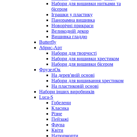
Набори для вишивки нитками та
бісером
Іграшки у пластику
Панорамна вишивка
Новорічні прикраси
Великодній декор
Вишивка гладдю
Butterfly
Абрис-Арт
Набори для творчості
Набори для вишивки хрестиком
Набори для вишивки бісером
ФрузелОк
На дерев'яній основі
Набори для вишивання хрестиком
На пластиковій основі
Набори інших виробників
Luca-S
Гобелени
Класика
Різне
Пейзажі
Фауна
Квіти
Натюрморти