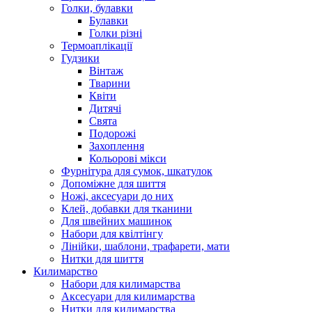
Голки, булавки
Булавки
Голки різні
Термоаплікації
Гудзики
Вінтаж
Тварини
Квіти
Дитячі
Свята
Подорожі
Захоплення
Кольорові мікси
Фурнітура для сумок, шкатулок
Допоміжне для шиття
Ножі, аксесуари до них
Клей, добавки для тканини
Для швейних машинок
Набори для квілтінгу
Лінійки, шаблони, трафарети, мати
Нитки для шиття
Килимарство
Набори для килимарства
Аксесуари для килимарства
Нитки для килимарства