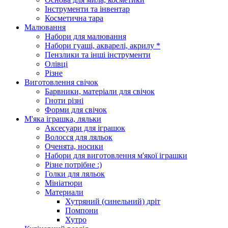
Інструменти та інвентар
Косметична тара
Малювання
Набори для малювання
Набори гуаші, акварелі, акрилу *
Пензлики та інші інструменти
Олівці
Різне
Виготовлення свічок
Барвники, матеріали для свічок
Гноти різні
Форми для свічок
М'яка іграшка, ляльки
Аксесуари для іграшок
Волосся для ляльок
Оченята, носики
Набори для виготовлення м'якої іграшки
Різне потрібне :)
Голки для ляльок
Мініатюри
Материали
Хутряний (синельний) дріт
Помпони
Хутро