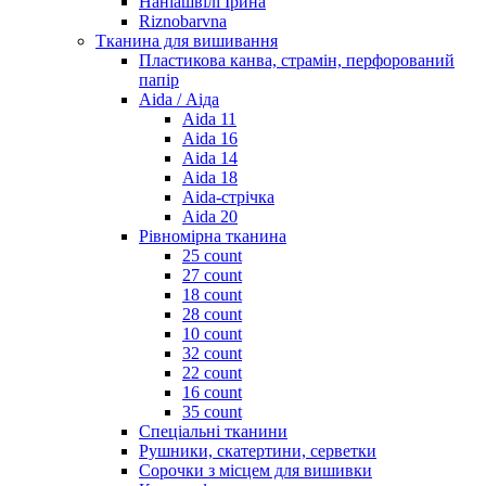
Наніашвілі Ірина
Riznobarvna
Тканина для вишивання
Пластикова канва, страмін, перфорований
папір
Aida / Аіда
Aida 11
Aida 16
Aida 14
Aida 18
Aida-стрічка
Aida 20
Рівномірна тканина
25 count
27 count
18 count
28 count
10 count
32 count
22 count
16 count
35 count
Спеціальні тканини
Рушники, скатертини, серветки
Сорочки з місцем для вишивки