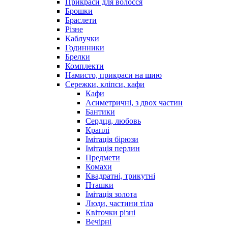
Прикраси для волосся
Брошки
Браслети
Різне
Каблучки
Годинники
Брелки
Комплекти
Намисто, прикраси на шию
Сережки, кліпси, кафи
Кафи
Асиметричні, з двох частин
Бантики
Сердця, любовь
Краплі
Імітація бірюзи
Імітація перлин
Предмети
Комахи
Квадратні, трикутні
Пташки
Імітація золота
Люди, частини тіла
Квіточки різні
Вечірні