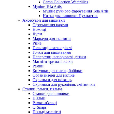
Caron Collection Waterlilies
Муліне Tela Artis
Муліне ручного фарбування Tela Artis
Нитка для вишивки Пухнастик
Аксесуари для вишивки
Оформлення картин
Ножиці
Лупи
Маркери для тканини
Різне
Гольниці, нитковдівачі
Голки для вишивання
Наперстки, вспорювачі, різаки
Магніти-тримачі голки
Рамки
Котушки для ниток, бобінки
Органайзери для муліне
Скриньки для ножиць
Скриньки для рукоділля, смітнички
Станки, рамки, пяльца
Станки для вишивки
П'яльці
Рамки-п'яльці
Q-Snaps
П'яльці магнітні