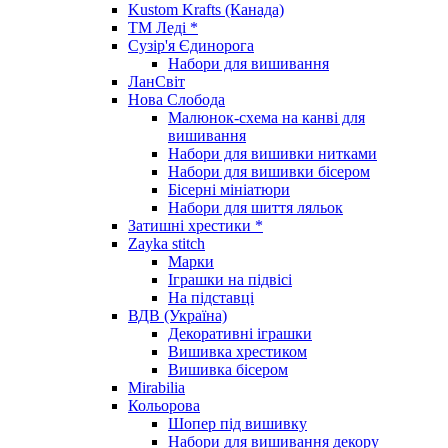
Kustom Krafts (Канада)
ТМ Леді *
Сузір'я Єдинорога
Набори для вишивання
ЛанСвіт
Нова Слобода
Малюнок-схема на канві для
вишивання
Набори для вишивки нитками
Набори для вишивки бісером
Бісерні мініатюри
Набори для шиття ляльок
Затишні хрестики *
Zayka stitch
Марки
Іграшки на підвісі
На підставці
ВДВ (Україна)
Декоративні іграшки
Вишивка хрестиком
Вишивка бісером
Mirabilia
Кольорова
Шопер під вишивку
Набори для вишивання декору