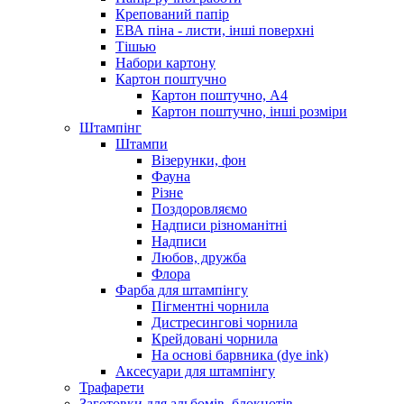
Крепований папір
ЕВА піна - листи, інші поверхні
Тішью
Набори картону
Картон поштучно
Картон поштучно, А4
Картон поштучно, інші розміри
Штампінг
Штампи
Візерунки, фон
Фауна
Різне
Поздоровляємо
Надписи різноманітні
Надписи
Любов, дружба
Флора
Фарба для штампінгу
Пігментні чорнила
Дистресингові чорнила
Крейдовані чорнила
На основі барвника (dye ink)
Аксесуари для штампінгу
Трафарети
Заготовки для альбомів, блокнотів