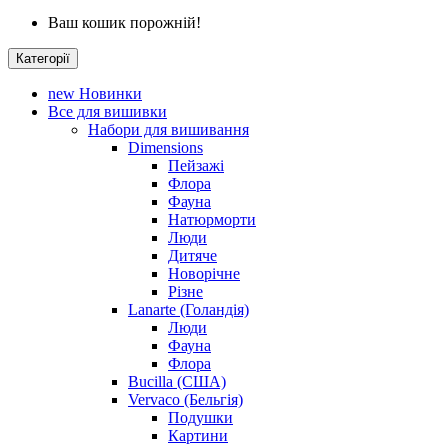
Ваш кошик порожній!
Категорії
new
Новинки
Все для вишивки
Набори для вишивання
Dimensions
Пейзажі
Флора
Фауна
Натюрморти
Люди
Дитяче
Новорічне
Різне
Lanarte (Голандія)
Люди
Фауна
Флора
Bucilla (США)
Vervaco (Бельгія)
Подушки
Картини