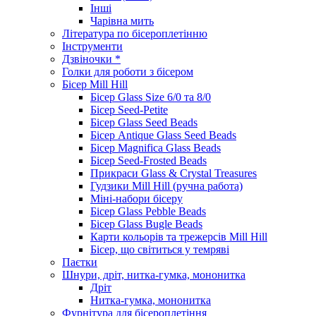
Інші
Чарівна мить
Література по бісероплетінню
Інструменти
Дзвіночки *
Голки для роботи з бісером
Бісер Mill Hill
Бісер Glass Size 6/0 та 8/0
Бісер Seed-Petite
Бісер Glass Seed Beads
Бісер Antique Glass Seed Beads
Бісер Magnifica Glass Beads
Бісер Seed-Frosted Beads
Прикраси Glass & Crystal Treasures
Гудзики Mill Hill (ручна работа)
Міні-набори бісеру
Бісер Glass Pebble Beads
Бісер Glass Bugle Beads
Карти кольорів та трежерсів Mill Hill
Бісер, що світиться у темряві
Паєтки
Шнури, дріт, нитка-гумка, мононитка
Дріт
Нитка-гумка, мононитка
Фурнітура для бісероплетіння