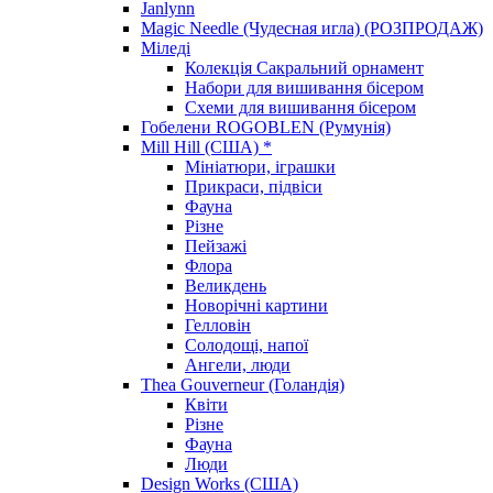
Janlynn
Magic Needle (Чудесная игла) (РОЗПРОДАЖ)
Міледі
Колекція Сакральний орнамент
Набори для вишивання бісером
Схеми для вишивання бісером
Гобелени ROGOBLEN (Румунія)
Mill Hill (США) *
Мініатюри, іграшки
Прикраси, підвіси
Фауна
Різне
Пейзажі
Флора
Великдень
Новорічні картини
Гелловін
Солодощі, напої
Ангели, люди
Thea Gouverneur (Голандія)
Квіти
Різне
Фауна
Люди
Design Works (США)