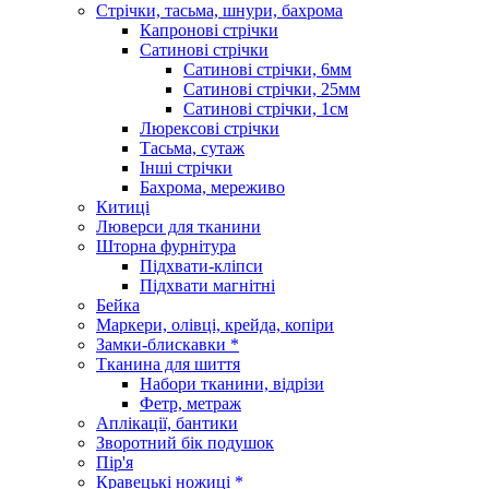
Стрічки, тасьма, шнури, бахрома
Капронові стрічки
Сатинові стрічки
Сатинові стрічки, 6мм
Сатинові стрічки, 25мм
Сатинові стрічки, 1см
Люрексові стрічки
Тасьма, сутаж
Інші стрічки
Бахрома, мереживо
Китиці
Люверси для тканини
Шторна фурнітура
Підхвати-кліпси
Підхвати магнітні
Бейка
Маркери, олівці, крейда, копіри
Замки-блискавки *
Тканина для шиття
Набори тканини, відрізи
Фетр, метраж
Аплікації, бантики
Зворотний бік подушок
Пір'я
Кравецькі ножиці *