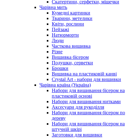
Скатертини, серфетки, мішечки
Чарiвна мить
Кумедні картинки
Тварини, метелики
Квіти, рослини
Пейзажі
Натюрморти
Люди
Часткова вишивка
Різне
Вишивка бісером
Подушки, серветки
Брошки
Вишивка на пластиковій канві
Crystal Art - набори для вишивки
Чарівна країна (Україна)
Набори для вишивання бісером на
пластиковій основі
Набори для вишивання нитками
Аксесуари для рукоділля
Набори для вишивання бісером по
дереву
Набори для вишивання бісером на
штучній шкірі
Заготовки для вишивки