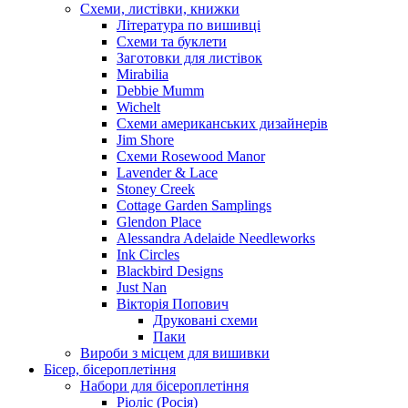
Схеми, листівки, книжки
Література по вишивці
Схеми та буклети
Заготовки для листівок
Mirabilia
Debbie Mumm
Wichelt
Схеми американських дизайнерів
Jim Shore
Cхеми Rosewood Manor
Lavender & Lace
Stoney Creek
Cottage Garden Samplings
Glendon Place
Alessandra Adelaide Needleworks
Ink Circles
Blackbird Designs
Just Nan
Вікторія Попович
Друковані схеми
Паки
Вироби з місцем для вишивки
Бісер, бісероплетіння
Набори для бісероплетіння
Ріоліс (Росія)