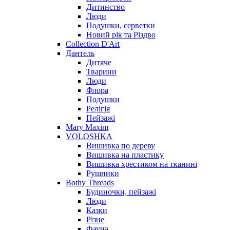
Дитинство
Люди
Подушки, серветки
Новий рік та Різдво
Collection D'Art
Дантель
Дитяче
Тварини
Люди
Флора
Подушки
Релігія
Пейзажі
Mary Maxim
VOLOSHKA
Вишивка по дереву
Вишивка на пластику
Вишивка хрестиком на тканині
Рушники
Bothy Threads
Будиночки, пейзажі
Люди
Казки
Різне
Фауна