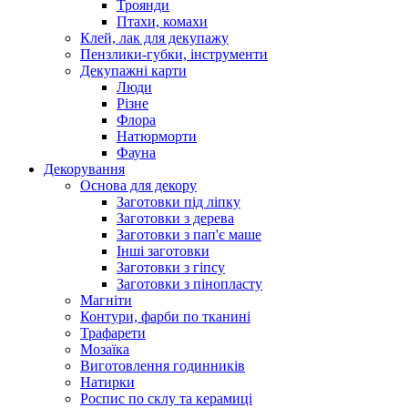
Троянди
Птахи, комахи
Клей, лак для декупажу
Пензлики-губки, інструменти
Декупажні карти
Люди
Різне
Флора
Натюрморти
Фауна
Декорування
Основа для декору
Заготовки під ліпку
Заготовки з дерева
Заготовки з пап'є маше
Інші заготовки
Заготовки з гіпсу
Заготовки з пінопласту
Магніти
Контури, фарби по тканині
Трафарети
Мозаїка
Виготовлення годинників
Натирки
Роспис по склу та керамиці