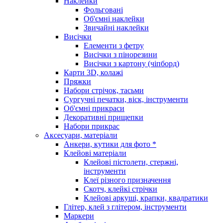
Наклейки
Фольговані
Об'ємні наклейки
Звичайні наклейки
Висічки
Елементи з фетру
Висічки з пінорезини
Висічки з картону (чіпборд)
Карти 3D, колажі
Пряжки
Набори стрічок, тасьми
Сургучні печатки, віск, інструменти
Об'ємні прикраси
Декоративні прищепки
Набори прикрас
Аксесуари, матеріали
Анкери, кутики для фото *
Клейові матеріали
Клейові пістолети, стержні,
інструменти
Клеї різного призначення
Скотч, клейкі стрічки
Клейові аркуші, крапки, квадратики
Глітер, клей з глітером, інструменти
Маркери