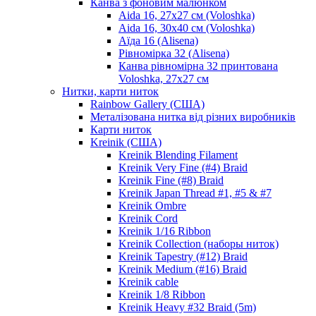
Канва з фоновим малюнком
Aida 16, 27х27 см (Voloshka)
Aida 16, 30х40 см (Voloshka)
Аїда 16 (Alisena)
Рівномірка 32 (Alisena)
Канва рівномірна 32 принтована
Voloshka, 27х27 см
Нитки, карти ниток
Rainbow Gallery (США)
Металізована нитка від різних виробників
Карти ниток
Kreinik (США)
Kreinik Blending Filament
Kreinik Very Fine (#4) Braid
Kreinik Fine (#8) Braid
Kreinik Japan Thread #1, #5 & #7
Kreinik Ombre
Kreinik Cord
Kreinik 1/16 Ribbon
Kreinik Collection (наборы ниток)
Kreinik Tapestry (#12) Braid
Kreinik Medium (#16) Braid
Kreinik cable
Kreinik 1/8 Ribbon
Kreinik Heavy #32 Braid (5m)