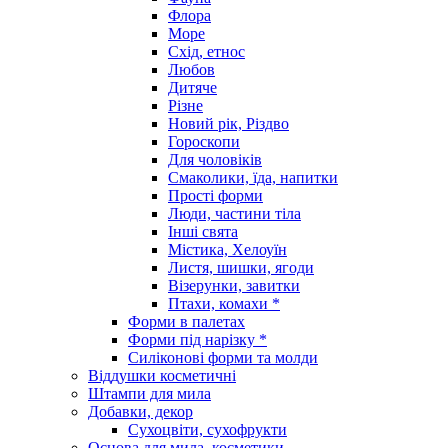
Флора
Море
Схід, етнос
Любов
Дитяче
Різне
Новий рік, Різдво
Гороскопи
Для чоловіків
Смаколики, їда, напитки
Прості форми
Люди, частини тіла
Інші свята
Містика, Хелоуїн
Листя, шишки, ягоди
Візерунки, завитки
Птахи, комахи *
Форми в палетах
Форми під нарізку *
Силіконові форми та молди
Віддушки косметичні
Штампи для мила
Добавки, декор
Сухоцвіти, сухофрукти
Основа для мила, косметики