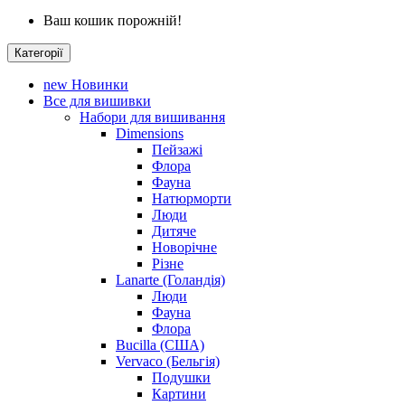
Ваш кошик порожній!
Категорії
new
Новинки
Все для вишивки
Набори для вишивання
Dimensions
Пейзажі
Флора
Фауна
Натюрморти
Люди
Дитяче
Новорічне
Різне
Lanarte (Голандія)
Люди
Фауна
Флора
Bucilla (США)
Vervaco (Бельгія)
Подушки
Картини