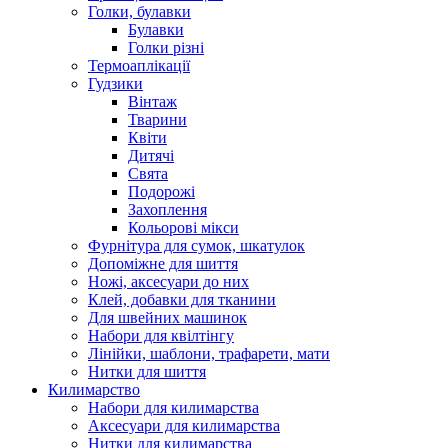
Голки, булавки
Булавки
Голки різні
Термоаплікації
Гудзики
Вінтаж
Тварини
Квіти
Дитячі
Свята
Подорожі
Захоплення
Кольорові мікси
Фурнітура для сумок, шкатулок
Допоміжне для шиття
Ножі, аксесуари до них
Клей, добавки для тканини
Для швейних машинок
Набори для квілтінгу
Лінійки, шаблони, трафарети, мати
Нитки для шиття
Килимарство
Набори для килимарства
Аксесуари для килимарства
Нитки для килимарства