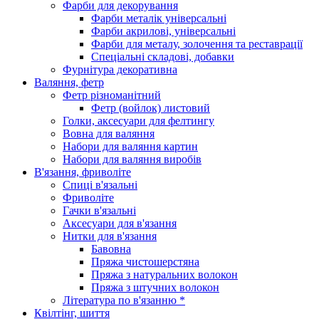
Фарби для декорування
Фарби металік універсальні
Фарби акрилові, універсальні
Фарби для металу, золочення та реставрації
Спеціальні складові, добавки
Фурнітура декоративна
Валяння, фетр
Фетр різноманітний
Фетр (войлок) листовий
Голки, аксесуари для фелтингу
Вовна для валяння
Набори для валяння картин
Набори для валяння виробів
В'язання, фриволіте
Спиці в'язальні
Фриволіте
Гачки в'язальні
Аксесуари для в'язання
Нитки для в'язання
Бавовна
Пряжа чистошерстяна
Пряжа з натуральних волокон
Пряжа з штучних волокон
Література по в'язанню *
Квілтінг, шиття