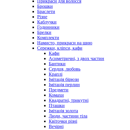
Прикраси для волосся
Брошки
Браслети
Різне
Каблучки
Годинники
Брелки
Комплекти
Намисто, прикраси на шию
Сережки, кліпси, кафи
Кафи
Асиметричні, з двох частин
Бантики
Сердця, любовь
Краплі
Імітація бірюзи
Імітація перлин
Предмети
Комахи
Квадратні, трикутні
Пташки
Імітація золота
Люди, частини тіла
Квіточки різні
Вечірні