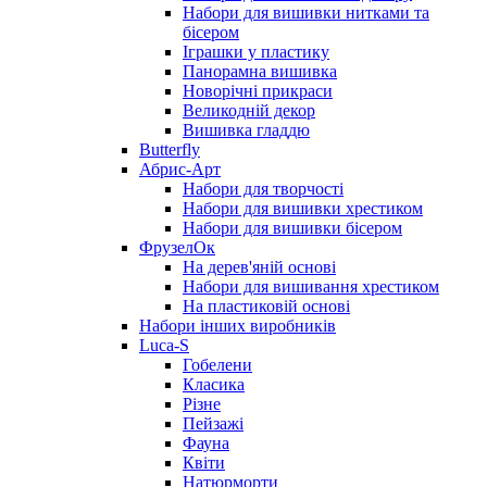
Набори для вишивки нитками та
бісером
Іграшки у пластику
Панорамна вишивка
Новорічні прикраси
Великодній декор
Вишивка гладдю
Butterfly
Абрис-Арт
Набори для творчості
Набори для вишивки хрестиком
Набори для вишивки бісером
ФрузелОк
На дерев'яній основі
Набори для вишивання хрестиком
На пластиковій основі
Набори інших виробників
Luca-S
Гобелени
Класика
Різне
Пейзажі
Фауна
Квіти
Натюрморти