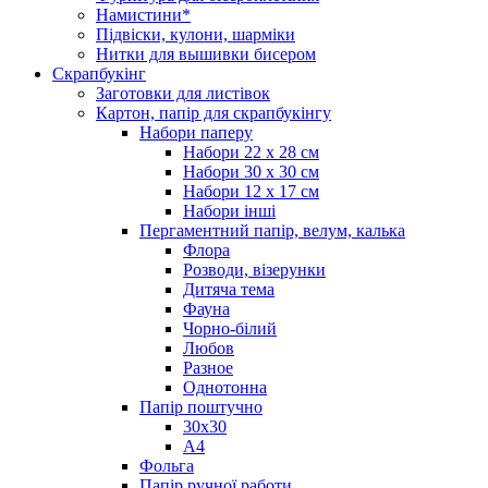
Намистини*
Підвіски, кулони, шарміки
Нитки для вышивки бисером
Скрапбукінг
Заготовки для листівок
Картон, папір для скрапбукінгу
Набори паперу
Набори 22 х 28 см
Набори 30 х 30 см
Набори 12 х 17 см
Набори інші
Пергаментний папір, велум, калька
Флора
Розводи, візерунки
Дитяча тема
Фауна
Чорно-білий
Любов
Разное
Однотонна
Папір поштучно
30х30
А4
Фольга
Папір ручної работи