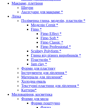
Макраме, плетіння
Шнури
Аксесуари для макраме *
Ліпка
Полімерна глина, моделін, пластилін *
Моделін Cernit *
Fimo *
Fimo Effect *
Fimo Soft *
Fimo Classic *
Fimo Professional *
Sculpey Polyform *
Глина від різних виробників *
Пластилін *
Jam clay *
Форми для пластику
Інструменти для ліплення *
Матеріали для ліплення*
Холодна емаль
Текстурні пластини для ліплення *
Каттери*
Миловаріння, косметика
Форми для мила
Форми поштучно
Фауна