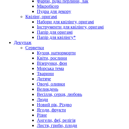
Фарби, рідкі перлини, лак
Мікробісер
Пудра для декору
Квілінг, оригамі
Набори для квілінгу, оригамі
Інструменти для квілінгу, оригамі
Папір для оригамі
Папір для квілінгу*
Декупаж
Серветки
Кухня, натюрморти
Квіти, рослини
Візерунки, фон
Морська тема
Тварини
Дитяче
Овочі, оливки
Великдень
Весілля, серця, любовь
Люди
Новий рік, Різдво
Ягоди, фрукти
Різне
Ангели, феї, релігія
Листя, гриби, плоди