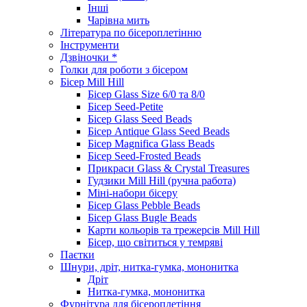
Інші
Чарівна мить
Література по бісероплетінню
Інструменти
Дзвіночки *
Голки для роботи з бісером
Бісер Mill Hill
Бісер Glass Size 6/0 та 8/0
Бісер Seed-Petite
Бісер Glass Seed Beads
Бісер Antique Glass Seed Beads
Бісер Magnifica Glass Beads
Бісер Seed-Frosted Beads
Прикраси Glass & Crystal Treasures
Гудзики Mill Hill (ручна работа)
Міні-набори бісеру
Бісер Glass Pebble Beads
Бісер Glass Bugle Beads
Карти кольорів та трежерсів Mill Hill
Бісер, що світиться у темряві
Паєтки
Шнури, дріт, нитка-гумка, мононитка
Дріт
Нитка-гумка, мононитка
Фурнітура для бісероплетіння