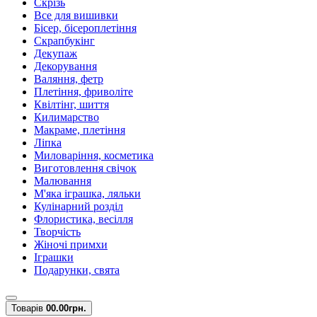
Скрізь
Все для вишивки
Бісер, бісероплетіння
Скрапбукінг
Декупаж
Декорування
Валяння, фетр
Плетіння, фриволіте
Квілтінг, шиття
Килимарство
Макраме, плетіння
Ліпка
Миловаріння, косметика
Виготовлення свічок
Малювання
М'яка іграшка, ляльки
Кулінарний розділ
Флористика, весілля
Творчість
Жіночі примхи
Іграшки
Подарунки, свята
Товарів
0
0.00грн.