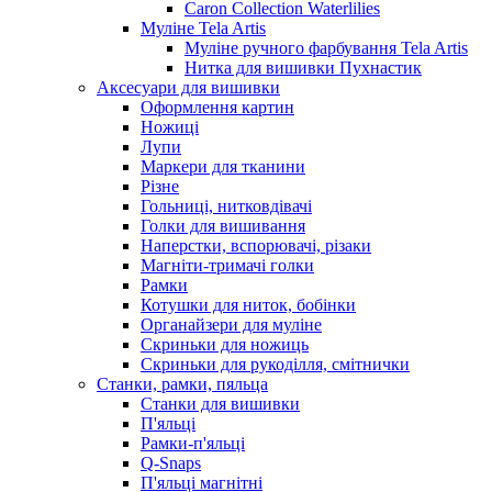
Caron Collection Waterlilies
Муліне Tela Artis
Муліне ручного фарбування Tela Artis
Нитка для вишивки Пухнастик
Аксесуари для вишивки
Оформлення картин
Ножиці
Лупи
Маркери для тканини
Різне
Гольниці, нитковдівачі
Голки для вишивання
Наперстки, вспорювачі, різаки
Магніти-тримачі голки
Рамки
Котушки для ниток, бобінки
Органайзери для муліне
Скриньки для ножиць
Скриньки для рукоділля, смітнички
Станки, рамки, пяльца
Станки для вишивки
П'яльці
Рамки-п'яльці
Q-Snaps
П'яльці магнітні