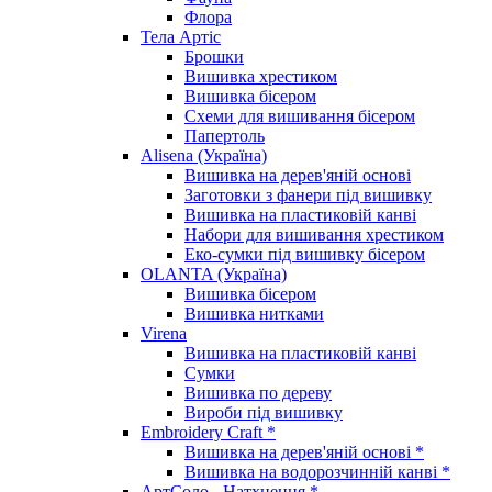
Флора
Тела Артіс
Брошки
Вишивка хрестиком
Вишивка бісером
Схеми для вишивання бісером
Папертоль
Alisena (Україна)
Вишивка на дерев'яній основі
Заготовки з фанери під вишивку
Вишивка на пластиковій канві
Набори для вишивання хрестиком
Еко-сумки під вишивку бісером
OLANTA (Україна)
Вишивка бісером
Вишивка нитками
Virena
Вишивка на пластиковій канві
Сумки
Вишивка по дереву
Вироби під вишивку
Embroidery Craft *
Вишивка на дерев'яній основі *
Вишивка на водорозчинній канві *
АртСоло - Натхнення *