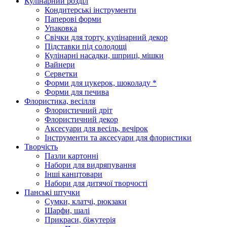
Кулінарний розділ
Кондитерські інструменти
Паперові форми
Упаковка
Свічки для торту, кулінарний декор
Підставки під солодощі
Кулінарні насадки, шприці, мішки
Вайнери
Серветки
Форми для цукерок, шоколаду *
Форми для печива
Флористика, весілля
Флористичний дріт
Флористичний декор
Аксесуари для весіль, вечірок
Інструменти та аксесуари для флористики
Творчість
Пазли картонні
Набори для видряпування
Інші канцтовари
Набори для дитячої творчості
Панські штучки
Сумки, клатчі, рюкзаки
Шарфи, шалі
Прикраси, біжутерія