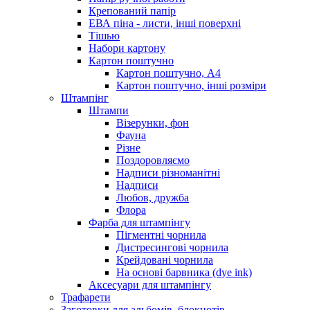
Крепований папір
ЕВА піна - листи, інші поверхні
Тішью
Набори картону
Картон поштучно
Картон поштучно, А4
Картон поштучно, інші розміри
Штампінг
Штампи
Візерунки, фон
Фауна
Різне
Поздоровляємо
Надписи різноманітні
Надписи
Любов, дружба
Флора
Фарба для штампінгу
Пігментні чорнила
Дистресингові чорнила
Крейдовані чорнила
На основі барвника (dye ink)
Аксесуари для штампінгу
Трафарети
Заготовки для альбомів, блокнотів