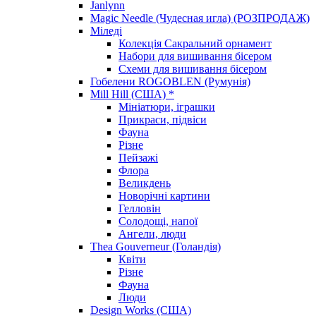
Janlynn
Magic Needle (Чудесная игла) (РОЗПРОДАЖ)
Міледі
Колекція Сакральний орнамент
Набори для вишивання бісером
Схеми для вишивання бісером
Гобелени ROGOBLEN (Румунія)
Mill Hill (США) *
Мініатюри, іграшки
Прикраси, підвіси
Фауна
Різне
Пейзажі
Флора
Великдень
Новорічні картини
Гелловін
Солодощі, напої
Ангели, люди
Thea Gouverneur (Голандія)
Квіти
Різне
Фауна
Люди
Design Works (США)