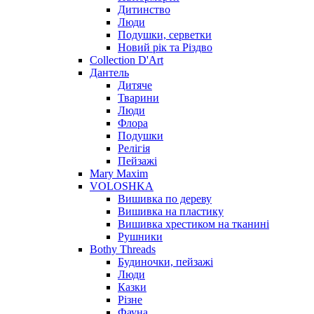
Дитинство
Люди
Подушки, серветки
Новий рік та Різдво
Collection D'Art
Дантель
Дитяче
Тварини
Люди
Флора
Подушки
Релігія
Пейзажі
Mary Maxim
VOLOSHKA
Вишивка по дереву
Вишивка на пластику
Вишивка хрестиком на тканині
Рушники
Bothy Threads
Будиночки, пейзажі
Люди
Казки
Різне
Фауна