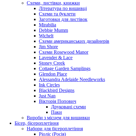
Схеми, листівки, книжки
Література по вишивці
Схеми та буклети
Заготовки для листівок
Mirabilia
Debbie Mumm
Wichelt
Схеми американських дизайнерів
Jim Shore
Cхеми Rosewood Manor
Lavender & Lace
Stoney Creek
Cottage Garden Samplings
Glendon Place
Alessandra Adelaide Needleworks
Ink Circles
Blackbird Designs
Just Nan
Вікторія Попович
Друковані схеми
Паки
Вироби з місцем для вишивки
Бісер, бісероплетіння
Набори для бісероплетіння
Ріоліс (Росія)