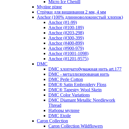
Micro Ice Chenill
Муліне різне
Стрічки для вишивання 2 мм, 4 мм
Anchor (100% длинноволокнистый хлопок)
Anchor (#1-99)
Anchor (#100-189)
Anchor (#203-298)
Anchor (#300-399)
Anchor (#400-899)
Anchor (#900-979)
Anchor (#1001-1098)
Anchor (#1201-9575)
DMC
DMC хлопчатобумажная нить art.177
DMC - металлизированая нить
DMC Perle Cotton
DMC® Satin Embroidery Floss
DMC® Tapestry Wool Skein
DMC Color Variations
DMC Diamant Metallic Needlework
Thread
Наборы мулине
DMC Etoile
Caron Collection
Caron Collection Wildflowers