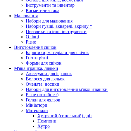
Інструменти та інвентар
Косметична тара
Малювання
Набори для малювання
Набори гуаші, акварелі, акрилу *
Пензлики та інші інструменти
Олівці
Різне
Виготовлення свічок
Барвники, матеріали для свічок
Гноти різні
Форми для свічок
М'яка іграшка, ляльки
Аксесуари для іграшок
Волосся для ляльок
Оченята, носики
Набори для виготовлення м'якої іграшки
Різне потрібне :)
Голки для ляльок
Мініатюри
Материали
Хутряний (синельний) дріт
Помпони
Хутро