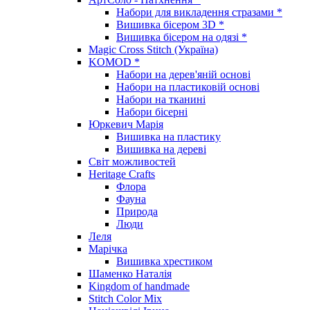
Набори для викладення стразами *
Вишивка бісером 3D *
Вишивка бісером на одязі *
Magic Cross Stitch (Україна)
KOMOD *
Набори на дерев'яній основі
Набори на пластиковій основі
Набори на тканині
Набори бісерні
Юркевич Марія
Вишивка на пластику
Вишивка на дереві
Світ можливостей
Heritage Crafts
Флора
Фауна
Природа
Люди
Леля
Марічка
Вишивка хрестиком
Шаменко Наталія
Kingdom of handmade
Stitch Color Mix