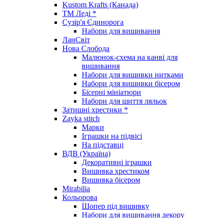
Kustom Krafts (Канада)
ТМ Леді *
Сузір'я Єдинорога
Набори для вишивання
ЛанСвіт
Нова Слобода
Малюнок-схема на канві для
вишивання
Набори для вишивки нитками
Набори для вишивки бісером
Бісерні мініатюри
Набори для шиття ляльок
Затишні хрестики *
Zayka stitch
Марки
Іграшки на підвісі
На підставці
ВДВ (Україна)
Декоративні іграшки
Вишивка хрестиком
Вишивка бісером
Mirabilia
Кольорова
Шопер під вишивку
Набори для вишивання декору