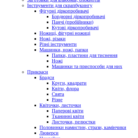
Інструменти для скрапбукингу
Фігурні діркопробивачі
Бордюрні діркопробивачі
Панчі (пробійники)
Кутові діркопробивачі
Ножиці, фігурні ножиці
Ножі, різаки
Різні інструменти
Машинки, ножі, папки
Папки, пластини для тиснення
Ножі
Машинки та приспособи для них
Прикраси
Брадси
Круги, квадрати
Квіти, флора
Свята
Різне
Квіточки, листочки
Паперові квіти
Тканинні квіти
Листочки, пелюстки
Половинки намистин, стрази, камінчики
Люверси