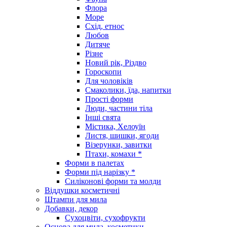
Флора
Море
Схід, етнос
Любов
Дитяче
Різне
Новий рік, Різдво
Гороскопи
Для чоловіків
Смаколики, їда, напитки
Прості форми
Люди, частини тіла
Інші свята
Містика, Хелоуїн
Листя, шишки, ягоди
Візерунки, завитки
Птахи, комахи *
Форми в палетах
Форми під нарізку *
Силіконові форми та молди
Віддушки косметичні
Штампи для мила
Добавки, декор
Сухоцвіти, сухофрукти
Основа для мила, косметики