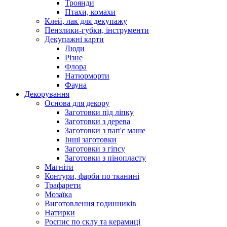
Троянди
Птахи, комахи
Клей, лак для декупажу
Пензлики-губки, інструменти
Декупажні карти
Люди
Різне
Флора
Натюрморти
Фауна
Декорування
Основа для декору
Заготовки під ліпку
Заготовки з дерева
Заготовки з пап'є маше
Інші заготовки
Заготовки з гіпсу
Заготовки з пінопласту
Магніти
Контури, фарби по тканині
Трафарети
Мозаїка
Виготовлення годинників
Натирки
Роспис по склу та керамиці