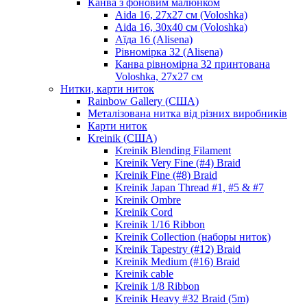
Канва з фоновим малюнком
Aida 16, 27х27 см (Voloshka)
Aida 16, 30х40 см (Voloshka)
Аїда 16 (Alisena)
Рівномірка 32 (Alisena)
Канва рівномірна 32 принтована
Voloshka, 27х27 см
Нитки, карти ниток
Rainbow Gallery (США)
Металізована нитка від різних виробників
Карти ниток
Kreinik (США)
Kreinik Blending Filament
Kreinik Very Fine (#4) Braid
Kreinik Fine (#8) Braid
Kreinik Japan Thread #1, #5 & #7
Kreinik Ombre
Kreinik Cord
Kreinik 1/16 Ribbon
Kreinik Collection (наборы ниток)
Kreinik Tapestry (#12) Braid
Kreinik Medium (#16) Braid
Kreinik cable
Kreinik 1/8 Ribbon
Kreinik Heavy #32 Braid (5m)