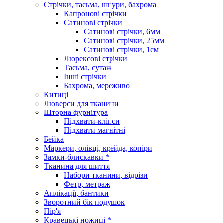
Стрічки, тасьма, шнури, бахрома
Капронові стрічки
Сатинові стрічки
Сатинові стрічки, 6мм
Сатинові стрічки, 25мм
Сатинові стрічки, 1см
Люрексові стрічки
Тасьма, сутаж
Інші стрічки
Бахрома, мереживо
Китиці
Люверси для тканини
Шторна фурнітура
Підхвати-кліпси
Підхвати магнітні
Бейка
Маркери, олівці, крейда, копіри
Замки-блискавки *
Тканина для шиття
Набори тканини, відрізи
Фетр, метраж
Аплікації, бантики
Зворотний бік подушок
Пір'я
Кравецькі ножиці *