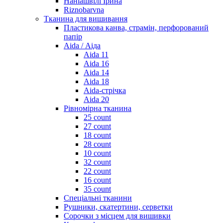
Наніашвілі Ірина
Riznobarvna
Тканина для вишивання
Пластикова канва, страмін, перфорований
папір
Aida / Аіда
Aida 11
Aida 16
Aida 14
Aida 18
Aida-стрічка
Aida 20
Рівномірна тканина
25 count
27 count
18 count
28 count
10 count
32 count
22 count
16 count
35 count
Спеціальні тканини
Рушники, скатертини, серветки
Сорочки з місцем для вишивки