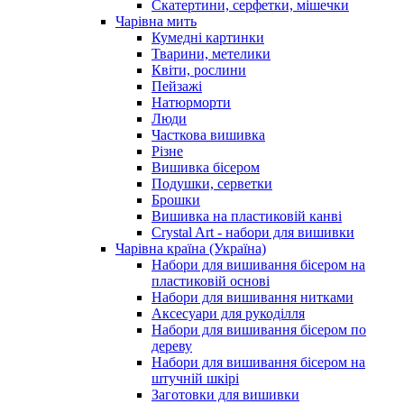
Скатертини, серфетки, мішечки
Чарiвна мить
Кумедні картинки
Тварини, метелики
Квіти, рослини
Пейзажі
Натюрморти
Люди
Часткова вишивка
Різне
Вишивка бісером
Подушки, серветки
Брошки
Вишивка на пластиковій канві
Crystal Art - набори для вишивки
Чарівна країна (Україна)
Набори для вишивання бісером на
пластиковій основі
Набори для вишивання нитками
Аксесуари для рукоділля
Набори для вишивання бісером по
дереву
Набори для вишивання бісером на
штучній шкірі
Заготовки для вишивки