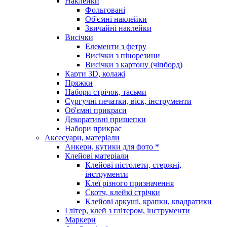
Наклейки
Фольговані
Об'ємні наклейки
Звичайні наклейки
Висічки
Елементи з фетру
Висічки з пінорезини
Висічки з картону (чіпборд)
Карти 3D, колажі
Пряжки
Набори стрічок, тасьми
Сургучні печатки, віск, інструменти
Об'ємні прикраси
Декоративні прищепки
Набори прикрас
Аксесуари, матеріали
Анкери, кутики для фото *
Клейові матеріали
Клейові пістолети, стержні,
інструменти
Клеї різного призначення
Скотч, клейкі стрічки
Клейові аркуші, крапки, квадратики
Глітер, клей з глітером, інструменти
Маркери