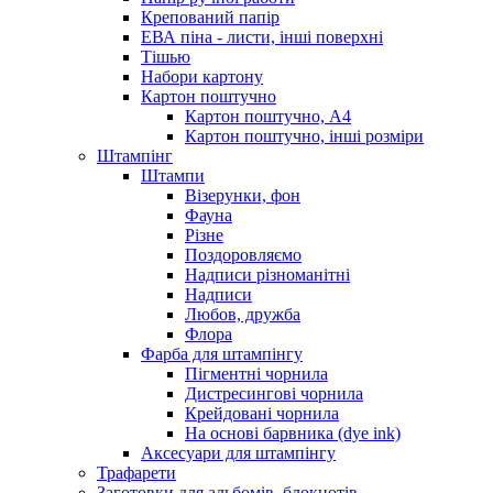
Крепований папір
ЕВА піна - листи, інші поверхні
Тішью
Набори картону
Картон поштучно
Картон поштучно, А4
Картон поштучно, інші розміри
Штампінг
Штампи
Візерунки, фон
Фауна
Різне
Поздоровляємо
Надписи різноманітні
Надписи
Любов, дружба
Флора
Фарба для штампінгу
Пігментні чорнила
Дистресингові чорнила
Крейдовані чорнила
На основі барвника (dye ink)
Аксесуари для штампінгу
Трафарети
Заготовки для альбомів, блокнотів