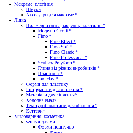
Макраме, плетіння
Шнури
Аксесуари для макраме *
Ліпка
Полімерна глина, моделін, пластилін *
Моделін Cernit *
Fimo *
Fimo Effect *
Fimo Soft *
Fimo Classic *
Fimo Professional *
Sculpey Polyform *
Глина від різних виробників *
Пластилін *
Jam clay *
Форми для пластику
Інструменти для ліплення *
Матеріали для ліплення*
Холодна емаль
Текстурні пластини для ліплення *
Каттери*
Миловаріння, косметика
Форми для мила
Форми поштучно
Фауна