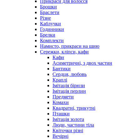
Прикраси для волосся
Брошки
Браслети
Різне
Каблучки
Годинники
Брелки
Комплекти
Намисто, прикраси на шию
Сережки, кліпси, кафи
Кафи
Асиметричні, з двох частин
Бантики
Сердця, любовь
Краплі
Імітація бірюзи
Імітація перлин
Предмети
Комахи
Квадратні, трикутні
Пташки
Імітація золота
Люди, частини тіла
Квіточки різні
Вечірні