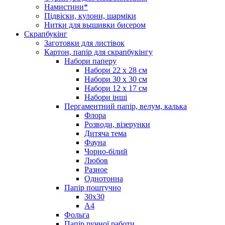
Намистини*
Підвіски, кулони, шарміки
Нитки для вышивки бисером
Скрапбукінг
Заготовки для листівок
Картон, папір для скрапбукінгу
Набори паперу
Набори 22 х 28 см
Набори 30 х 30 см
Набори 12 х 17 см
Набори інші
Пергаментний папір, велум, калька
Флора
Розводи, візерунки
Дитяча тема
Фауна
Чорно-білий
Любов
Разное
Однотонна
Папір поштучно
30х30
А4
Фольга
Папір ручної работи