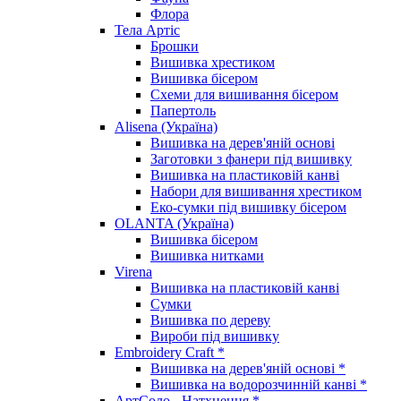
Флора
Тела Артіс
Брошки
Вишивка хрестиком
Вишивка бісером
Схеми для вишивання бісером
Папертоль
Alisena (Україна)
Вишивка на дерев'яній основі
Заготовки з фанери під вишивку
Вишивка на пластиковій канві
Набори для вишивання хрестиком
Еко-сумки під вишивку бісером
OLANTA (Україна)
Вишивка бісером
Вишивка нитками
Virena
Вишивка на пластиковій канві
Сумки
Вишивка по дереву
Вироби під вишивку
Embroidery Craft *
Вишивка на дерев'яній основі *
Вишивка на водорозчинній канві *
АртСоло - Натхнення *