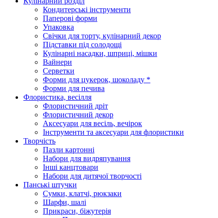
Кулінарний розділ
Кондитерські інструменти
Паперові форми
Упаковка
Свічки для торту, кулінарний декор
Підставки під солодощі
Кулінарні насадки, шприці, мішки
Вайнери
Серветки
Форми для цукерок, шоколаду *
Форми для печива
Флористика, весілля
Флористичний дріт
Флористичний декор
Аксесуари для весіль, вечірок
Інструменти та аксесуари для флористики
Творчість
Пазли картонні
Набори для видряпування
Інші канцтовари
Набори для дитячої творчості
Панські штучки
Сумки, клатчі, рюкзаки
Шарфи, шалі
Прикраси, біжутерія