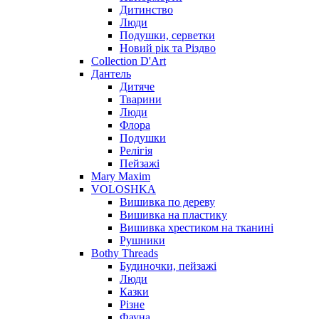
Дитинство
Люди
Подушки, серветки
Новий рік та Різдво
Collection D'Art
Дантель
Дитяче
Тварини
Люди
Флора
Подушки
Релігія
Пейзажі
Mary Maxim
VOLOSHKA
Вишивка по дереву
Вишивка на пластику
Вишивка хрестиком на тканині
Рушники
Bothy Threads
Будиночки, пейзажі
Люди
Казки
Різне
Фауна