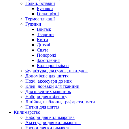
Голки, булавки
Булавки
Голки різні
Термоаплікації
Гудзики
Вінтаж
Тварини
Квіти
Дитячі
Свята
Подорожі
Захоплення
Кольорові мікси
Фурнітура для сумок, шкатулок
Допоміжне для шиття
Ножі, аксесуари до них
Клей, добавки для тканини
Для швейних машинок
Набори для квілтінгу
Лінійки, шаблони, трафарети, мати
Нитки для шиття
Килимарство
Набори для килимарства
Аксесуари для килимарства
Нитки для килимарства