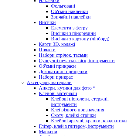
Наклейки
Фольговані
Об'ємні наклейки
Звичайні наклейки
Висічки
Елементи з фетру
Висічки з пінорезини
Висічки з картону (чіпборд)
Карти 3D, колажі
Пряжки
Набори стрічок, тасьми
Сургучні печатки, віск, інструменти
Об'ємні прикраси
Декоративні прищепки
Набори прикрас
Аксесуари, матеріали
Анкери, кутики для фото *
Клейові матеріали
Клейові пістолети, стержні,
інструменти
Клеї різного призначення
Скотч, клейкі стрічки
Клейові аркуші, крапки, квадратики
Глітер, клей з глітером, інструменти
Маркери