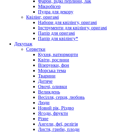
Фарби, рідкі перлини, лак
Мікробісер
Пудра для декору
Квілінг, оригамі
Набори для квілінгу, оригамі
Інструменти для квілінгу, оригамі
Папір для оригамі
Папір для квілінгу*
Декупаж
Серветки
Кухня, натюрморти
Квіти, рослини
Візерунки, фон
Морська тема
Тварини
Дитяче
Овочі, оливки
Великдень
Весілля, серця, любовь
Люди
Новий рік, Різдво
Ягоди, фрукти
Різне
Ангели, феї, релігія
Листя, гриби, плоди