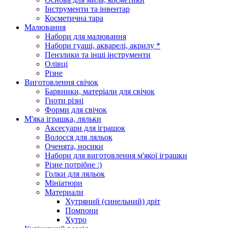
Інструменти та інвентар
Косметична тара
Малювання
Набори для малювання
Набори гуаші, акварелі, акрилу *
Пензлики та інші інструменти
Олівці
Різне
Виготовлення свічок
Барвники, матеріали для свічок
Гноти різні
Форми для свічок
М'яка іграшка, ляльки
Аксесуари для іграшок
Волосся для ляльок
Оченята, носики
Набори для виготовлення м'якої іграшки
Різне потрібне :)
Голки для ляльок
Мініатюри
Материали
Хутряний (синельний) дріт
Помпони
Хутро