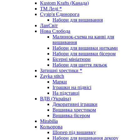
Kustom Krafts (Канада)
ТМ Леді *
Сузір'я Єдинорога
Набори для вишивання
ЛанСвіт
Нова Слобода
Малюнок-схема на канві для
вишивання
Набори для вишивки нитками
Набори для вишивки бісером
Бісерні мініатюри
Набори для шиття ляльок
Затишні хрестики *
Zayka stitch
Марки
Іграшки на підвісі
На підставці
ВДВ (Україна)
Декоративні іграшки
Вишивка хрестиком
Вишивка бісером
Mirabilia
Кольорова
Шопер під вишивку
Набори для вишивання декору