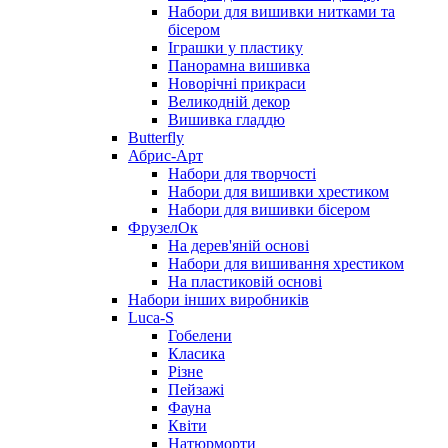
Набори для вишивки нитками та
бісером
Іграшки у пластику
Панорамна вишивка
Новорічні прикраси
Великодній декор
Вишивка гладдю
Butterfly
Абрис-Арт
Набори для творчості
Набори для вишивки хрестиком
Набори для вишивки бісером
ФрузелОк
На дерев'яній основі
Набори для вишивання хрестиком
На пластиковій основі
Набори інших виробників
Luca-S
Гобелени
Класика
Різне
Пейзажі
Фауна
Квіти
Натюрморти