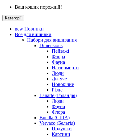
Ваш кошик порожній!
Категорії
new
Новинки
Все для вишивки
Набори для вишивання
Dimensions
Пейзажі
Флора
Фауна
Натюрморти
Люди
Дитяче
Новорічне
Різне
Lanarte (Голандія)
Люди
Фауна
Флора
Bucilla (США)
Vervaco (Бельгія)
Подушки
Картини