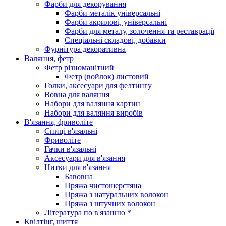
Фарби для декорування
Фарби металік універсальні
Фарби акрилові, універсальні
Фарби для металу, золочення та реставрації
Спеціальні складові, добавки
Фурнітура декоративна
Валяння, фетр
Фетр різноманітний
Фетр (войлок) листовий
Голки, аксесуари для фелтингу
Вовна для валяння
Набори для валяння картин
Набори для валяння виробів
В'язання, фриволіте
Спиці в'язальні
Фриволіте
Гачки в'язальні
Аксесуари для в'язання
Нитки для в'язання
Бавовна
Пряжа чистошерстяна
Пряжа з натуральних волокон
Пряжа з штучних волокон
Література по в'язанню *
Квілтінг, шиття