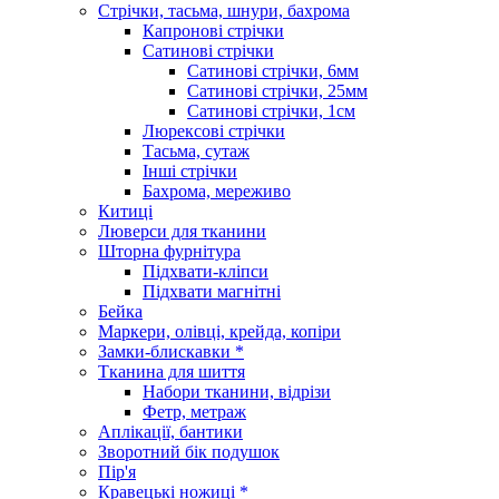
Стрічки, тасьма, шнури, бахрома
Капронові стрічки
Сатинові стрічки
Сатинові стрічки, 6мм
Сатинові стрічки, 25мм
Сатинові стрічки, 1см
Люрексові стрічки
Тасьма, сутаж
Інші стрічки
Бахрома, мереживо
Китиці
Люверси для тканини
Шторна фурнітура
Підхвати-кліпси
Підхвати магнітні
Бейка
Маркери, олівці, крейда, копіри
Замки-блискавки *
Тканина для шиття
Набори тканини, відрізи
Фетр, метраж
Аплікації, бантики
Зворотний бік подушок
Пір'я
Кравецькі ножиці *