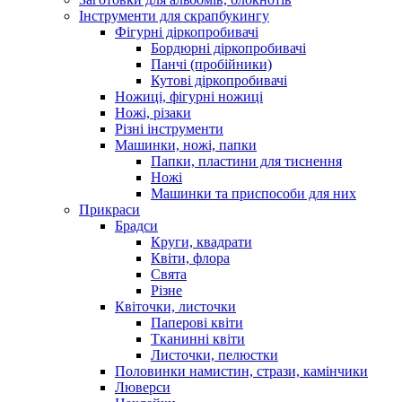
Інструменти для скрапбукингу
Фігурні діркопробивачі
Бордюрні діркопробивачі
Панчі (пробійники)
Кутові діркопробивачі
Ножиці, фігурні ножиці
Ножі, різаки
Різні інструменти
Машинки, ножі, папки
Папки, пластини для тиснення
Ножі
Машинки та приспособи для них
Прикраси
Брадси
Круги, квадрати
Квіти, флора
Свята
Різне
Квіточки, листочки
Паперові квіти
Тканинні квіти
Листочки, пелюстки
Половинки намистин, стрази, камінчики
Люверси