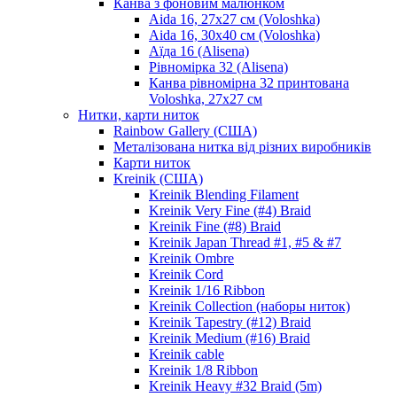
Канва з фоновим малюнком
Aida 16, 27х27 см (Voloshka)
Aida 16, 30х40 см (Voloshka)
Аїда 16 (Alisena)
Рівномірка 32 (Alisena)
Канва рівномірна 32 принтована
Voloshka, 27х27 см
Нитки, карти ниток
Rainbow Gallery (США)
Металізована нитка від різних виробників
Карти ниток
Kreinik (США)
Kreinik Blending Filament
Kreinik Very Fine (#4) Braid
Kreinik Fine (#8) Braid
Kreinik Japan Thread #1, #5 & #7
Kreinik Ombre
Kreinik Cord
Kreinik 1/16 Ribbon
Kreinik Collection (наборы ниток)
Kreinik Tapestry (#12) Braid
Kreinik Medium (#16) Braid
Kreinik cable
Kreinik 1/8 Ribbon
Kreinik Heavy #32 Braid (5m)