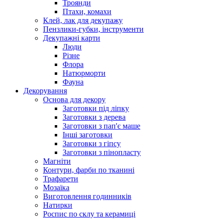
Троянди
Птахи, комахи
Клей, лак для декупажу
Пензлики-губки, інструменти
Декупажні карти
Люди
Різне
Флора
Натюрморти
Фауна
Декорування
Основа для декору
Заготовки під ліпку
Заготовки з дерева
Заготовки з пап'є маше
Інші заготовки
Заготовки з гіпсу
Заготовки з пінопласту
Магніти
Контури, фарби по тканині
Трафарети
Мозаїка
Виготовлення годинників
Натирки
Роспис по склу та керамиці