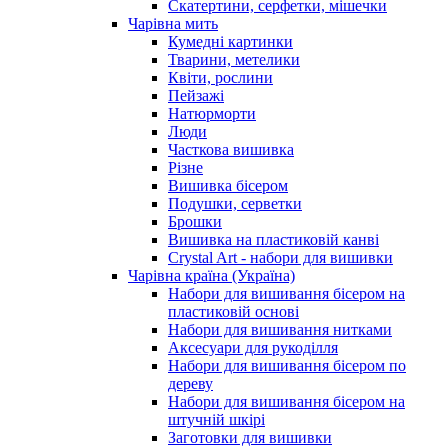
Скатертини, серфетки, мішечки
Чарiвна мить
Кумедні картинки
Тварини, метелики
Квіти, рослини
Пейзажі
Натюрморти
Люди
Часткова вишивка
Різне
Вишивка бісером
Подушки, серветки
Брошки
Вишивка на пластиковій канві
Crystal Art - набори для вишивки
Чарівна країна (Україна)
Набори для вишивання бісером на
пластиковій основі
Набори для вишивання нитками
Аксесуари для рукоділля
Набори для вишивання бісером по
дереву
Набори для вишивання бісером на
штучній шкірі
Заготовки для вишивки