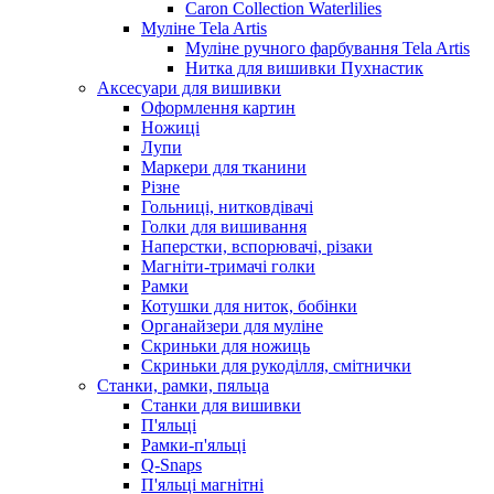
Caron Collection Waterlilies
Муліне Tela Artis
Муліне ручного фарбування Tela Artis
Нитка для вишивки Пухнастик
Аксесуари для вишивки
Оформлення картин
Ножиці
Лупи
Маркери для тканини
Різне
Гольниці, нитковдівачі
Голки для вишивання
Наперстки, вспорювачі, різаки
Магніти-тримачі голки
Рамки
Котушки для ниток, бобінки
Органайзери для муліне
Скриньки для ножиць
Скриньки для рукоділля, смітнички
Станки, рамки, пяльца
Станки для вишивки
П'яльці
Рамки-п'яльці
Q-Snaps
П'яльці магнітні