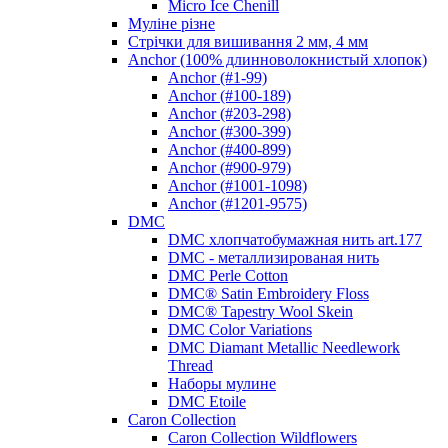
Micro Ice Chenill
Муліне різне
Стрічки для вишивання 2 мм, 4 мм
Anchor (100% длинноволокнистый хлопок)
Anchor (#1-99)
Anchor (#100-189)
Anchor (#203-298)
Anchor (#300-399)
Anchor (#400-899)
Anchor (#900-979)
Anchor (#1001-1098)
Anchor (#1201-9575)
DMC
DMC хлопчатобумажная нить art.177
DMC - металлизированая нить
DMC Perle Cotton
DMC® Satin Embroidery Floss
DMC® Tapestry Wool Skein
DMC Color Variations
DMC Diamant Metallic Needlework
Thread
Наборы мулине
DMC Etoile
Caron Collection
Caron Collection Wildflowers