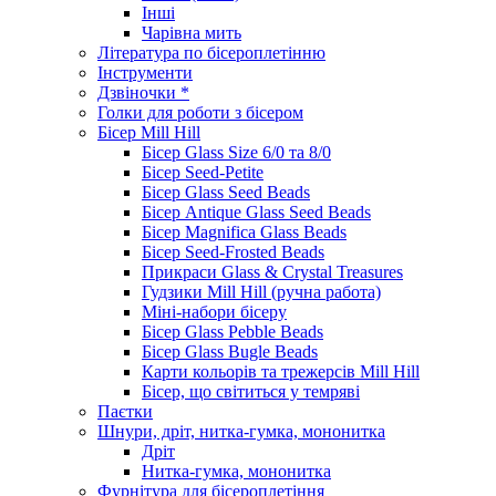
Інші
Чарівна мить
Література по бісероплетінню
Інструменти
Дзвіночки *
Голки для роботи з бісером
Бісер Mill Hill
Бісер Glass Size 6/0 та 8/0
Бісер Seed-Petite
Бісер Glass Seed Beads
Бісер Antique Glass Seed Beads
Бісер Magnifica Glass Beads
Бісер Seed-Frosted Beads
Прикраси Glass & Crystal Treasures
Гудзики Mill Hill (ручна работа)
Міні-набори бісеру
Бісер Glass Pebble Beads
Бісер Glass Bugle Beads
Карти кольорів та трежерсів Mill Hill
Бісер, що світиться у темряві
Паєтки
Шнури, дріт, нитка-гумка, мононитка
Дріт
Нитка-гумка, мононитка
Фурнітура для бісероплетіння