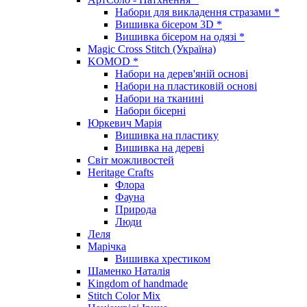
Набори для викладення стразами *
Вишивка бісером 3D *
Вишивка бісером на одязі *
Magic Cross Stitch (Україна)
KOMOD *
Набори на дерев'яній основі
Набори на пластиковій основі
Набори на тканині
Набори бісерні
Юркевич Марія
Вишивка на пластику
Вишивка на дереві
Світ можливостей
Heritage Crafts
Флора
Фауна
Природа
Люди
Леля
Марічка
Вишивка хрестиком
Шаменко Наталія
Kingdom of handmade
Stitch Color Mix