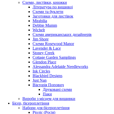
Схеми, листівки, книжки
Література по вишивці
Схеми та буклети
Заготовки для листівок
Mirabilia
Debbie Mumm
Wichelt
Схеми американських дизайнерів
Jim Shore
Cхеми Rosewood Manor
Lavender & Lace
Stoney Creek
Cottage Garden Samplings
Glendon Place
Alessandra Adelaide Needleworks
Ink Circles
Blackbird Designs
Just Nan
Вікторія Попович
Друковані схеми
Паки
Вироби з місцем для вишивки
Бісер, бісероплетіння
Набори для бісероплетіння
Ріоліс (Росія)