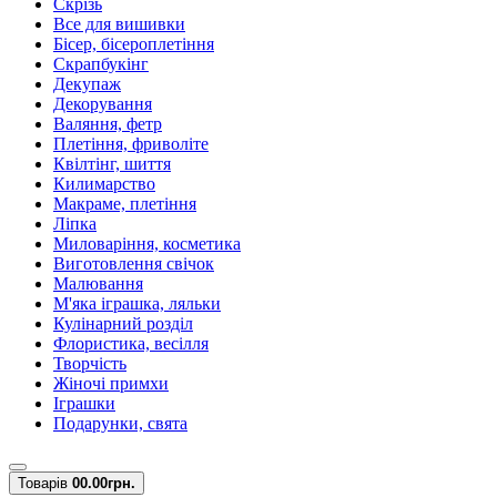
Скрізь
Все для вишивки
Бісер, бісероплетіння
Скрапбукінг
Декупаж
Декорування
Валяння, фетр
Плетіння, фриволіте
Квілтінг, шиття
Килимарство
Макраме, плетіння
Ліпка
Миловаріння, косметика
Виготовлення свічок
Малювання
М'яка іграшка, ляльки
Кулінарний розділ
Флористика, весілля
Творчість
Жіночі примхи
Іграшки
Подарунки, свята
Товарів
0
0.00грн.