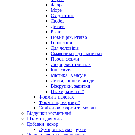
Флора
Море
Схід, етнос
Любов
Дитяче
Різне
Новий рік, Різдво
Гороскопи
Для чоловіків
Смаколики, їда, напитки
Прості форми
Люди, частини тіла
Інші свята
Містика, Хелоуїн
Листя, шишки, ягоди
Візерунки, завитки
Птахи, комахи *
Форми в палетах
Форми під нарізку *
Силіконові форми та молди
Віддушки косметичні
Штампи для мила
Добавки, декор
Сухоцвіти, сухофрукти
Основа для мила, косметики