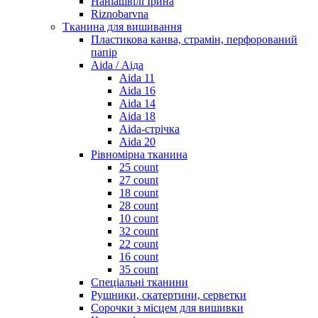
Наніашвілі Ірина
Riznobarvna
Тканина для вишивання
Пластикова канва, страмін, перфорований
папір
Aida / Аіда
Aida 11
Aida 16
Aida 14
Aida 18
Aida-стрічка
Aida 20
Рівномірна тканина
25 count
27 count
18 count
28 count
10 count
32 count
22 count
16 count
35 count
Спеціальні тканини
Рушники, скатертини, серветки
Сорочки з місцем для вишивки