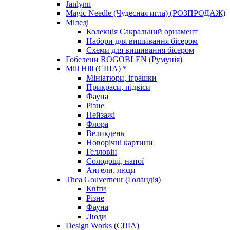
Janlynn
Magic Needle (Чудесная игла) (РОЗПРОДАЖ)
Міледі
Колекція Сакральний орнамент
Набори для вишивання бісером
Схеми для вишивання бісером
Гобелени ROGOBLEN (Румунія)
Mill Hill (США) *
Мініатюри, іграшки
Прикраси, підвіси
Фауна
Різне
Пейзажі
Флора
Великдень
Новорічні картини
Гелловін
Солодощі, напої
Ангели, люди
Thea Gouverneur (Голандія)
Квіти
Різне
Фауна
Люди
Design Works (США)