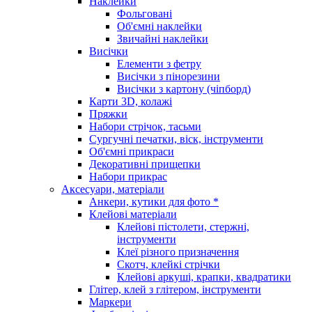
Наклейки
Фольговані
Об'ємні наклейки
Звичайні наклейки
Висічки
Елементи з фетру
Висічки з пінорезини
Висічки з картону (чіпборд)
Карти 3D, колажі
Пряжки
Набори стрічок, тасьми
Сургучні печатки, віск, інструменти
Об'ємні прикраси
Декоративні прищепки
Набори прикрас
Аксесуари, матеріали
Анкери, кутики для фото *
Клейові матеріали
Клейові пістолети, стержні,
інструменти
Клеї різного призначення
Скотч, клейкі стрічки
Клейові аркуші, крапки, квадратики
Глітер, клей з глітером, інструменти
Маркери