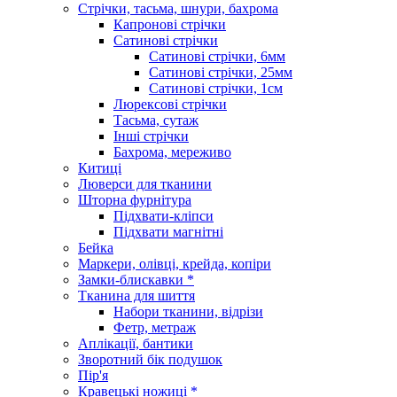
Стрічки, тасьма, шнури, бахрома
Капронові стрічки
Сатинові стрічки
Сатинові стрічки, 6мм
Сатинові стрічки, 25мм
Сатинові стрічки, 1см
Люрексові стрічки
Тасьма, сутаж
Інші стрічки
Бахрома, мереживо
Китиці
Люверси для тканини
Шторна фурнітура
Підхвати-кліпси
Підхвати магнітні
Бейка
Маркери, олівці, крейда, копіри
Замки-блискавки *
Тканина для шиття
Набори тканини, відрізи
Фетр, метраж
Аплікації, бантики
Зворотний бік подушок
Пір'я
Кравецькі ножиці *