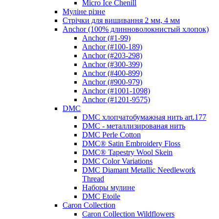
Micro Ice Chenill
Муліне різне
Стрічки для вишивання 2 мм, 4 мм
Anchor (100% длинноволокнистый хлопок)
Anchor (#1-99)
Anchor (#100-189)
Anchor (#203-298)
Anchor (#300-399)
Anchor (#400-899)
Anchor (#900-979)
Anchor (#1001-1098)
Anchor (#1201-9575)
DMC
DMC хлопчатобумажная нить art.177
DMC - металлизированая нить
DMC Perle Cotton
DMC® Satin Embroidery Floss
DMC® Tapestry Wool Skein
DMC Color Variations
DMC Diamant Metallic Needlework
Thread
Наборы мулине
DMC Etoile
Caron Collection
Caron Collection Wildflowers