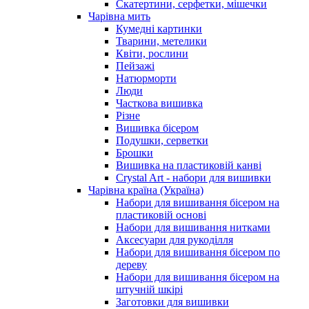
Скатертини, серфетки, мішечки
Чарiвна мить
Кумедні картинки
Тварини, метелики
Квіти, рослини
Пейзажі
Натюрморти
Люди
Часткова вишивка
Різне
Вишивка бісером
Подушки, серветки
Брошки
Вишивка на пластиковій канві
Crystal Art - набори для вишивки
Чарівна країна (Україна)
Набори для вишивання бісером на
пластиковій основі
Набори для вишивання нитками
Аксесуари для рукоділля
Набори для вишивання бісером по
дереву
Набори для вишивання бісером на
штучній шкірі
Заготовки для вишивки