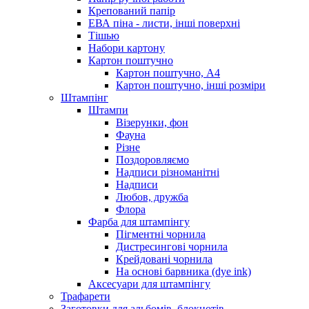
Крепований папір
ЕВА піна - листи, інші поверхні
Тішью
Набори картону
Картон поштучно
Картон поштучно, А4
Картон поштучно, інші розміри
Штампінг
Штампи
Візерунки, фон
Фауна
Різне
Поздоровляємо
Надписи різноманітні
Надписи
Любов, дружба
Флора
Фарба для штампінгу
Пігментні чорнила
Дистресингові чорнила
Крейдовані чорнила
На основі барвника (dye ink)
Аксесуари для штампінгу
Трафарети
Заготовки для альбомів, блокнотів