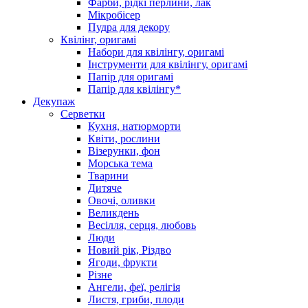
Фарби, рідкі перлини, лак
Мікробісер
Пудра для декору
Квілінг, оригамі
Набори для квілінгу, оригамі
Інструменти для квілінгу, оригамі
Папір для оригамі
Папір для квілінгу*
Декупаж
Серветки
Кухня, натюрморти
Квіти, рослини
Візерунки, фон
Морська тема
Тварини
Дитяче
Овочі, оливки
Великдень
Весілля, серця, любовь
Люди
Новий рік, Різдво
Ягоди, фрукти
Різне
Ангели, феї, релігія
Листя, гриби, плоди