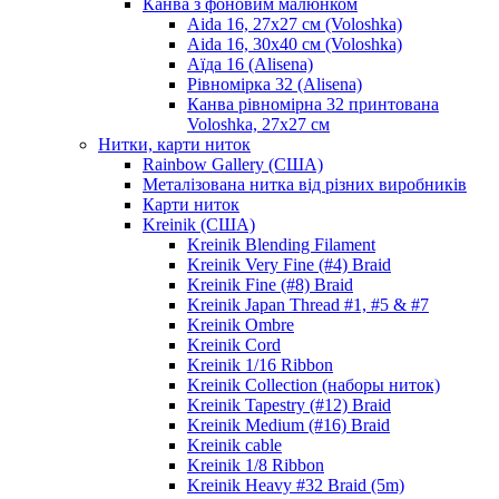
Канва з фоновим малюнком
Aida 16, 27х27 см (Voloshka)
Aida 16, 30х40 см (Voloshka)
Аїда 16 (Alisena)
Рівномірка 32 (Alisena)
Канва рівномірна 32 принтована
Voloshka, 27х27 см
Нитки, карти ниток
Rainbow Gallery (США)
Металізована нитка від різних виробників
Карти ниток
Kreinik (США)
Kreinik Blending Filament
Kreinik Very Fine (#4) Braid
Kreinik Fine (#8) Braid
Kreinik Japan Thread #1, #5 & #7
Kreinik Ombre
Kreinik Cord
Kreinik 1/16 Ribbon
Kreinik Collection (наборы ниток)
Kreinik Tapestry (#12) Braid
Kreinik Medium (#16) Braid
Kreinik cable
Kreinik 1/8 Ribbon
Kreinik Heavy #32 Braid (5m)