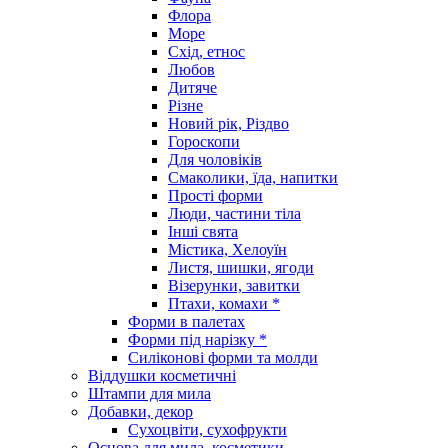
Флора
Море
Схід, етнос
Любов
Дитяче
Різне
Новий рік, Різдво
Гороскопи
Для чоловіків
Смаколики, їда, напитки
Прості форми
Люди, частини тіла
Інші свята
Містика, Хелоуїн
Листя, шишки, ягоди
Візерунки, завитки
Птахи, комахи *
Форми в палетах
Форми під нарізку *
Силіконові форми та молди
Віддушки косметичні
Штампи для мила
Добавки, декор
Сухоцвіти, сухофрукти
Основа для мила, косметики