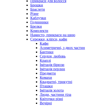
Прикраси для волосся
Брошки
Браслети
Різне
Каблучки
Годинники
Брелки
Комплекти
Намисто, прикраси на шию
Сережки, кліпси, кафи
Кафи
Асиметричні, з двох частин
Бантики
Сердця, любовь
Краплі
Імітація бірюзи
Імітація перлин
Предмети
Комахи
Квадратні, трикутні
Пташки
Імітація золота
Люди, частини тіла
Квіточки різні
Вечірні