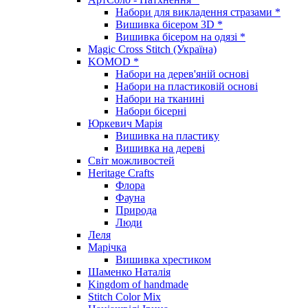
Набори для викладення стразами *
Вишивка бісером 3D *
Вишивка бісером на одязі *
Magic Cross Stitch (Україна)
KOMOD *
Набори на дерев'яній основі
Набори на пластиковій основі
Набори на тканині
Набори бісерні
Юркевич Марія
Вишивка на пластику
Вишивка на дереві
Світ можливостей
Heritage Crafts
Флора
Фауна
Природа
Люди
Леля
Марічка
Вишивка хрестиком
Шаменко Наталія
Kingdom of handmade
Stitch Color Mix