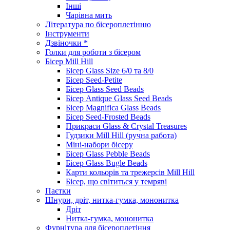
Інші
Чарівна мить
Література по бісероплетінню
Інструменти
Дзвіночки *
Голки для роботи з бісером
Бісер Mill Hill
Бісер Glass Size 6/0 та 8/0
Бісер Seed-Petite
Бісер Glass Seed Beads
Бісер Antique Glass Seed Beads
Бісер Magnifica Glass Beads
Бісер Seed-Frosted Beads
Прикраси Glass & Crystal Treasures
Гудзики Mill Hill (ручна работа)
Міні-набори бісеру
Бісер Glass Pebble Beads
Бісер Glass Bugle Beads
Карти кольорів та трежерсів Mill Hill
Бісер, що світиться у темряві
Паєтки
Шнури, дріт, нитка-гумка, мононитка
Дріт
Нитка-гумка, мононитка
Фурнітура для бісероплетіння