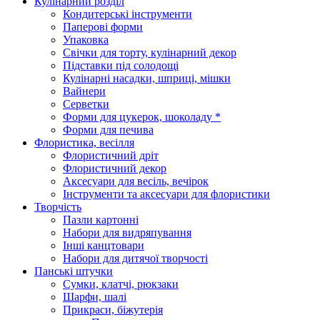
Кулінарний розділ
Кондитерські інструменти
Паперові форми
Упаковка
Свічки для торту, кулінарний декор
Підставки під солодощі
Кулінарні насадки, шприці, мішки
Вайнери
Серветки
Форми для цукерок, шоколаду *
Форми для печива
Флористика, весілля
Флористичний дріт
Флористичний декор
Аксесуари для весіль, вечірок
Інструменти та аксесуари для флористики
Творчість
Пазли картонні
Набори для видряпування
Інші канцтовари
Набори для дитячої творчості
Панські штучки
Сумки, клатчі, рюкзаки
Шарфи, шалі
Прикраси, біжутерія