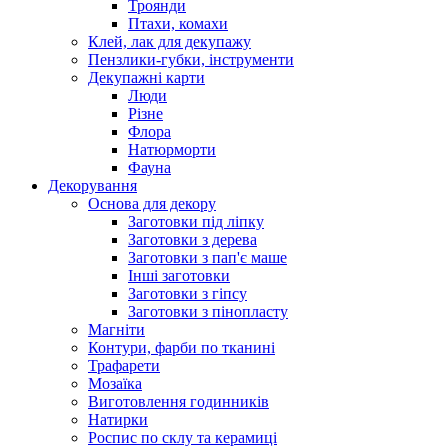
Троянди
Птахи, комахи
Клей, лак для декупажу
Пензлики-губки, інструменти
Декупажні карти
Люди
Різне
Флора
Натюрморти
Фауна
Декорування
Основа для декору
Заготовки під ліпку
Заготовки з дерева
Заготовки з пап'є маше
Інші заготовки
Заготовки з гіпсу
Заготовки з пінопласту
Магніти
Контури, фарби по тканині
Трафарети
Мозаїка
Виготовлення годинників
Натирки
Роспис по склу та керамиці