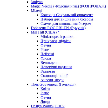
Janlynn
Magic Needle (Чудесная игла) (РОЗПРОДАЖ)
Міледі
Колекція Сакральний орнамент
Набори для вишивання бісером
Схеми для вишивання бісером
Гобелени ROGOBLEN (Румунія)
Mill Hill (США) *
Мініатюри, іграшки
Прикраси, підвіси
Фауна
Різне
Пейзажі
Флора
Великдень
Новорічні картини
Гелловін
Солодощі, напої
Ангели, люди
Thea Gouverneur (Голандія)
Квіти
Різне
Фауна
Люди
Design Works (США)