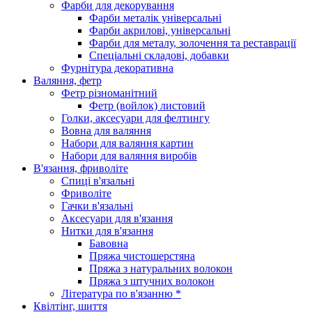
Фарби для декорування
Фарби металік універсальні
Фарби акрилові, універсальні
Фарби для металу, золочення та реставрації
Спеціальні складові, добавки
Фурнітура декоративна
Валяння, фетр
Фетр різноманітний
Фетр (войлок) листовий
Голки, аксесуари для фелтингу
Вовна для валяння
Набори для валяння картин
Набори для валяння виробів
В'язання, фриволіте
Спиці в'язальні
Фриволіте
Гачки в'язальні
Аксесуари для в'язання
Нитки для в'язання
Бавовна
Пряжа чистошерстяна
Пряжа з натуральних волокон
Пряжа з штучних волокон
Література по в'язанню *
Квілтінг, шиття