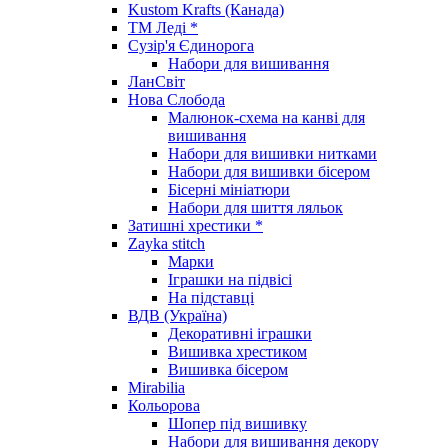
Kustom Krafts (Канада)
ТМ Леді *
Сузір'я Єдинорога
Набори для вишивання
ЛанСвіт
Нова Слобода
Малюнок-схема на канві для
вишивання
Набори для вишивки нитками
Набори для вишивки бісером
Бісерні мініатюри
Набори для шиття ляльок
Затишні хрестики *
Zayka stitch
Марки
Іграшки на підвісі
На підставці
ВДВ (Україна)
Декоративні іграшки
Вишивка хрестиком
Вишивка бісером
Mirabilia
Кольорова
Шопер під вишивку
Набори для вишивання декору