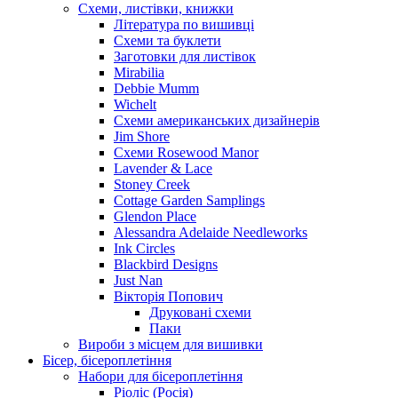
Схеми, листівки, книжки
Література по вишивці
Схеми та буклети
Заготовки для листівок
Mirabilia
Debbie Mumm
Wichelt
Схеми американських дизайнерів
Jim Shore
Cхеми Rosewood Manor
Lavender & Lace
Stoney Creek
Cottage Garden Samplings
Glendon Place
Alessandra Adelaide Needleworks
Ink Circles
Blackbird Designs
Just Nan
Вікторія Попович
Друковані схеми
Паки
Вироби з місцем для вишивки
Бісер, бісероплетіння
Набори для бісероплетіння
Ріоліс (Росія)