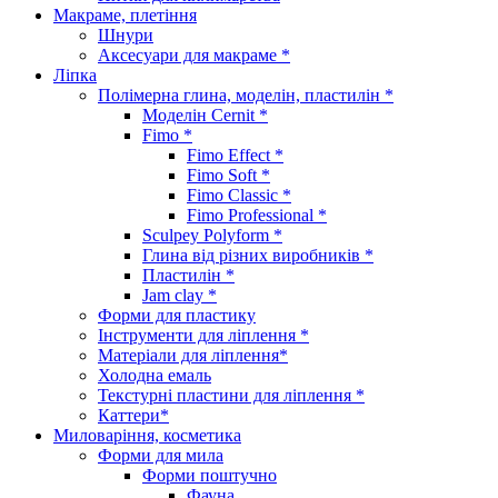
Макраме, плетіння
Шнури
Аксесуари для макраме *
Ліпка
Полімерна глина, моделін, пластилін *
Моделін Cernit *
Fimo *
Fimo Effect *
Fimo Soft *
Fimo Classic *
Fimo Professional *
Sculpey Polyform *
Глина від різних виробників *
Пластилін *
Jam clay *
Форми для пластику
Інструменти для ліплення *
Матеріали для ліплення*
Холодна емаль
Текстурні пластини для ліплення *
Каттери*
Миловаріння, косметика
Форми для мила
Форми поштучно
Фауна