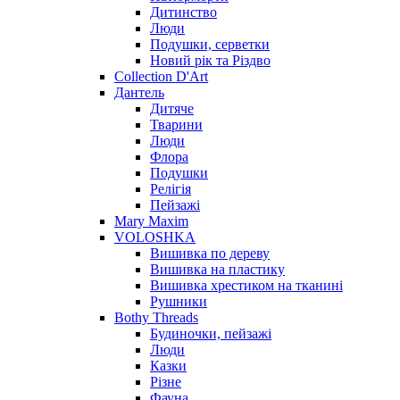
Дитинство
Люди
Подушки, серветки
Новий рік та Різдво
Collection D'Art
Дантель
Дитяче
Тварини
Люди
Флора
Подушки
Релігія
Пейзажі
Mary Maxim
VOLOSHKA
Вишивка по дереву
Вишивка на пластику
Вишивка хрестиком на тканині
Рушники
Bothy Threads
Будиночки, пейзажі
Люди
Казки
Різне
Фауна