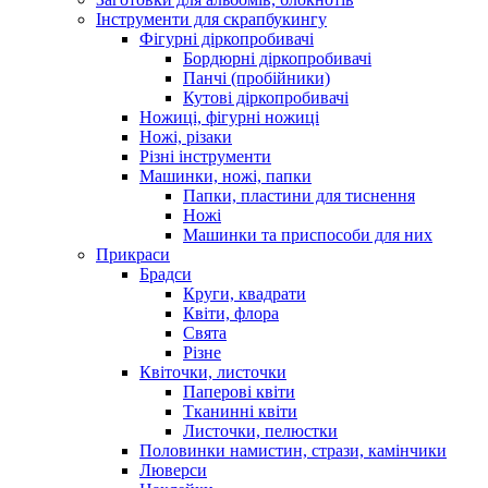
Інструменти для скрапбукингу
Фігурні діркопробивачі
Бордюрні діркопробивачі
Панчі (пробійники)
Кутові діркопробивачі
Ножиці, фігурні ножиці
Ножі, різаки
Різні інструменти
Машинки, ножі, папки
Папки, пластини для тиснення
Ножі
Машинки та приспособи для них
Прикраси
Брадси
Круги, квадрати
Квіти, флора
Свята
Різне
Квіточки, листочки
Паперові квіти
Тканинні квіти
Листочки, пелюстки
Половинки намистин, стрази, камінчики
Люверси