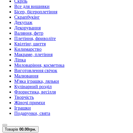
Скрізь
Все для вишивки
Бісер, бісероплетіння
Скрапбукінг
Декупаж
Декорування
Валяння, фетр
Плетіння, фриволіте
Квілтінг, шиття
Килимарство
Макраме, плетіння
Ліпка
Миловаріння, косметика
Виготовлення свічок
Малювання
М'яка іграшка, ляльки
Кулінарний розділ
Флористика, весілля
Творчість
Жіночі примхи
Іграшки
Подарунки, свята
Товарів
0
0.00грн.