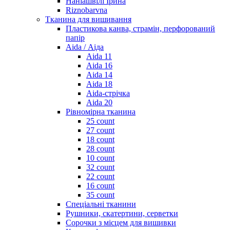
Наніашвілі Ірина
Riznobarvna
Тканина для вишивання
Пластикова канва, страмін, перфорований
папір
Aida / Аіда
Aida 11
Aida 16
Aida 14
Aida 18
Aida-стрічка
Aida 20
Рівномірна тканина
25 count
27 count
18 count
28 count
10 count
32 count
22 count
16 count
35 count
Спеціальні тканини
Рушники, скатертини, серветки
Сорочки з місцем для вишивки