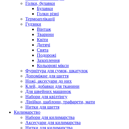
Голки, булавки
Булавки
Голки різні
Термоаплікації
Гудзики
Вінтаж
Тварини
Квіти
Дитячі
Свята
Подорожі
Захоплення
Кольорові мікси
Фурнітура для сумок, шкатулок
Допоміжне для шиття
Ножі, аксесуари до них
Клей, добавки для тканини
Для швейних машинок
Набори для квілтінгу
Лінійки, шаблони, трафарети, мати
Нитки для шиття
Килимарство
Набори для килимарства
Аксесуари для килимарства
Нитки для килимарства