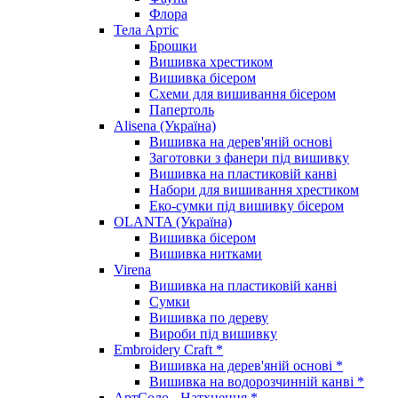
Флора
Тела Артіс
Брошки
Вишивка хрестиком
Вишивка бісером
Схеми для вишивання бісером
Папертоль
Alisena (Україна)
Вишивка на дерев'яній основі
Заготовки з фанери під вишивку
Вишивка на пластиковій канві
Набори для вишивання хрестиком
Еко-сумки під вишивку бісером
OLANTA (Україна)
Вишивка бісером
Вишивка нитками
Virena
Вишивка на пластиковій канві
Сумки
Вишивка по дереву
Вироби під вишивку
Embroidery Craft *
Вишивка на дерев'яній основі *
Вишивка на водорозчинній канві *
АртСоло - Натхнення *