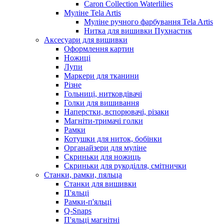
Caron Collection Waterlilies
Муліне Tela Artis
Муліне ручного фарбування Tela Artis
Нитка для вишивки Пухнастик
Аксесуари для вишивки
Оформлення картин
Ножиці
Лупи
Маркери для тканини
Різне
Гольниці, нитковдівачі
Голки для вишивання
Наперстки, вспорювачі, різаки
Магніти-тримачі голки
Рамки
Котушки для ниток, бобінки
Органайзери для муліне
Скриньки для ножиць
Скриньки для рукоділля, смітнички
Станки, рамки, пяльца
Станки для вишивки
П'яльці
Рамки-п'яльці
Q-Snaps
П'яльці магнітні