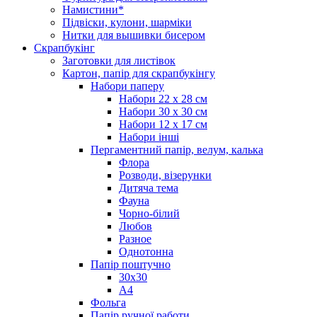
Намистини*
Підвіски, кулони, шарміки
Нитки для вышивки бисером
Скрапбукінг
Заготовки для листівок
Картон, папір для скрапбукінгу
Набори паперу
Набори 22 х 28 см
Набори 30 х 30 см
Набори 12 х 17 см
Набори інші
Пергаментний папір, велум, калька
Флора
Розводи, візерунки
Дитяча тема
Фауна
Чорно-білий
Любов
Разное
Однотонна
Папір поштучно
30х30
А4
Фольга
Папір ручної работи