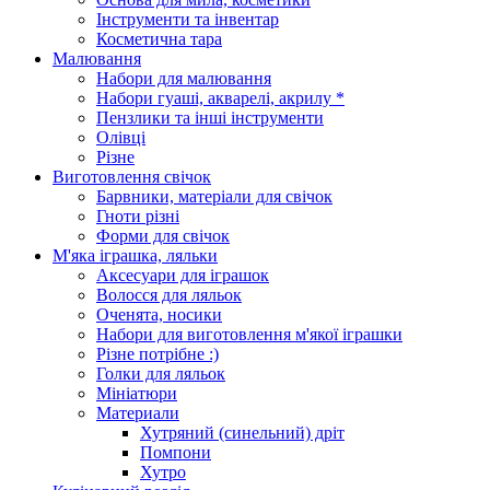
Інструменти та інвентар
Косметична тара
Малювання
Набори для малювання
Набори гуаші, акварелі, акрилу *
Пензлики та інші інструменти
Олівці
Різне
Виготовлення свічок
Барвники, матеріали для свічок
Гноти різні
Форми для свічок
М'яка іграшка, ляльки
Аксесуари для іграшок
Волосся для ляльок
Оченята, носики
Набори для виготовлення м'якої іграшки
Різне потрібне :)
Голки для ляльок
Мініатюри
Материали
Хутряний (синельний) дріт
Помпони
Хутро