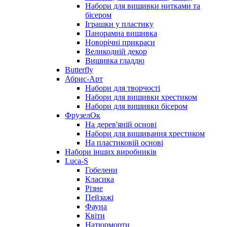
Набори для вишивки нитками та
бісером
Іграшки у пластику
Панорамна вишивка
Новорічні прикраси
Великодній декор
Вишивка гладдю
Butterfly
Абрис-Арт
Набори для творчості
Набори для вишивки хрестиком
Набори для вишивки бісером
ФрузелОк
На дерев'яній основі
Набори для вишивання хрестиком
На пластиковій основі
Набори інших виробників
Luca-S
Гобелени
Класика
Різне
Пейзажі
Фауна
Квіти
Натюрморти