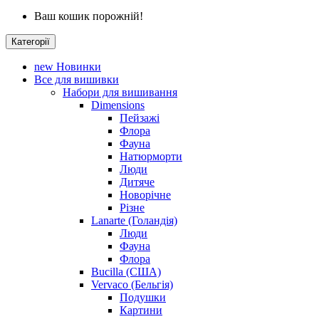
Ваш кошик порожній!
Категорії
new
Новинки
Все для вишивки
Набори для вишивання
Dimensions
Пейзажі
Флора
Фауна
Натюрморти
Люди
Дитяче
Новорічне
Різне
Lanarte (Голандія)
Люди
Фауна
Флора
Bucilla (США)
Vervaco (Бельгія)
Подушки
Картини