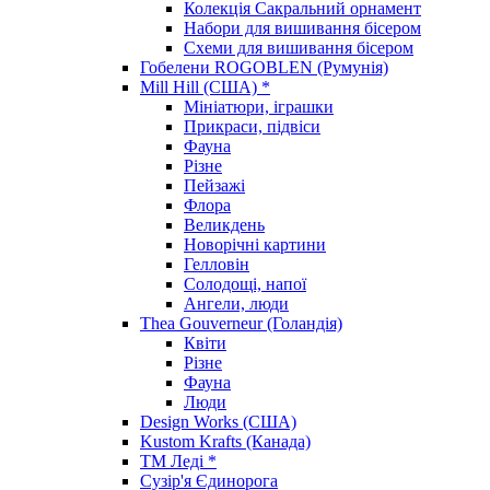
Колекція Сакральний орнамент
Набори для вишивання бісером
Схеми для вишивання бісером
Гобелени ROGOBLEN (Румунія)
Mill Hill (США) *
Мініатюри, іграшки
Прикраси, підвіси
Фауна
Різне
Пейзажі
Флора
Великдень
Новорічні картини
Гелловін
Солодощі, напої
Ангели, люди
Thea Gouverneur (Голандія)
Квіти
Різне
Фауна
Люди
Design Works (США)
Kustom Krafts (Канада)
ТМ Леді *
Сузір'я Єдинорога