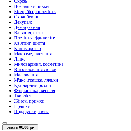
Скрізь
Все для вишивки
Бісер, бісероплетіння
Скрапбукінг
Декупаж
Декорування
Валяння, фетр
Плетіння, фриволіте
Квілтінг, шиття
Килимарство
Макраме, плетіння
Ліпка
Миловаріння, косметика
Виготовлення свічок
Малювання
М'яка іграшка, ляльки
Кулінарний розділ
Флористика, весілля
Творчість
Жіночі примхи
Іграшки
Подарунки, свята
Товарів
0
0.00грн.