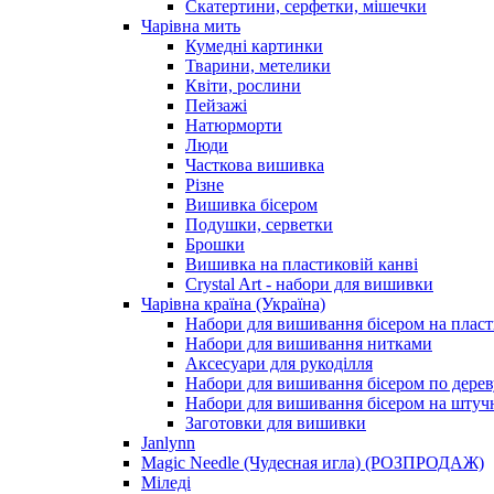
Скатертини, серфетки, мішечки
Чарiвна мить
Кумедні картинки
Тварини, метелики
Квіти, рослини
Пейзажі
Натюрморти
Люди
Часткова вишивка
Різне
Вишивка бісером
Подушки, серветки
Брошки
Вишивка на пластиковій канві
Crystal Art - набори для вишивки
Чарівна країна (Україна)
Набори для вишивання бісером на пласт
Набори для вишивання нитками
Аксесуари для рукоділля
Набори для вишивання бісером по дерев
Набори для вишивання бісером на штучн
Заготовки для вишивки
Janlynn
Magic Needle (Чудесная игла) (РОЗПРОДАЖ)
Міледі