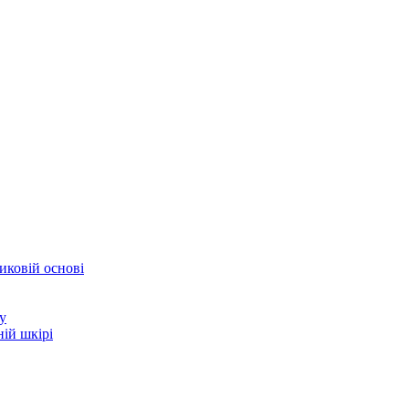
иковій основі
у
ій шкірі