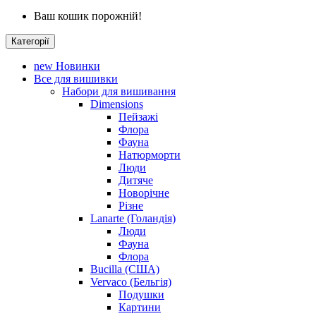
Ваш кошик порожній!
Категорії
new
Новинки
Все для вишивки
Набори для вишивання
Dimensions
Пейзажі
Флора
Фауна
Натюрморти
Люди
Дитяче
Новорічне
Різне
Lanarte (Голандія)
Люди
Фауна
Флора
Bucilla (США)
Vervaco (Бельгія)
Подушки
Картини