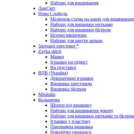
Набори для вишивання
ЛанСвіт
Нова Слобода
Малюнок-схема на канві для вишивання
Набори для вишивки нитками
Набори для вишивки бісером
Бісерні мініатюри
Набори для шиття ляльок
Затишні хрестики *
Zayka stitch
Марки
Іграшки на підвісі
На підставці
ВДВ (Україна)
Декоративні іграшки
Вишивка хрестиком
Вишивка бісером
Mirabilia
Кольорова
Шопер під вишивку
Набори для вишивання декору
Набори для вишивки нитками та бісеро
Іграшки у пластику
Панорамна вишивка
Новорічні прикраси