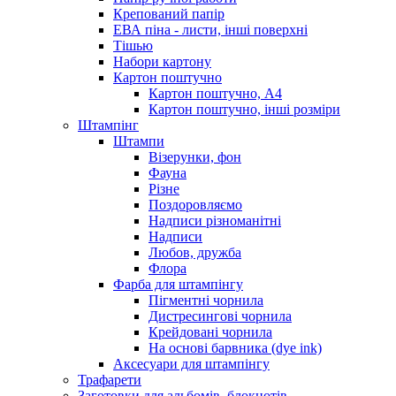
Крепований папір
ЕВА піна - листи, інші поверхні
Тішью
Набори картону
Картон поштучно
Картон поштучно, А4
Картон поштучно, інші розміри
Штампінг
Штампи
Візерунки, фон
Фауна
Різне
Поздоровляємо
Надписи різноманітні
Надписи
Любов, дружба
Флора
Фарба для штампінгу
Пігментні чорнила
Дистресингові чорнила
Крейдовані чорнила
На основі барвника (dye ink)
Аксесуари для штампінгу
Трафарети
Заготовки для альбомів, блокнотів