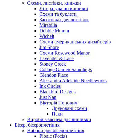
Схеми, листівки, книжки
Література по вишивці
Схеми та буклети
Заготовки для листівок
Mirabilia
Debbie Mumm
Wichelt
Схеми американських дизайнерів
Jim Shore
Cхеми Rosewood Manor
Lavender & Lace
Stoney Creek
Cottage Garden Samplings
Glendon Place
Alessandra Adelaide Needleworks
Ink Circles
Blackbird Designs
Just Nan
Вікторія Попович
Друковані схеми
Паки
Вироби з місцем для вишивки
Бісер, бісероплетіння
Набори для бісероплетіння
Ріоліс (Росія)