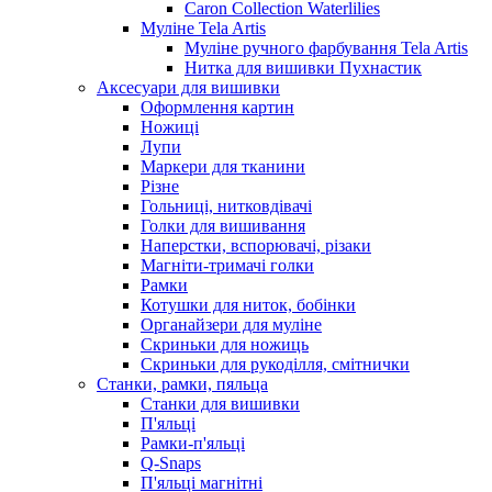
Caron Collection Waterlilies
Муліне Tela Artis
Муліне ручного фарбування Tela Artis
Нитка для вишивки Пухнастик
Аксесуари для вишивки
Оформлення картин
Ножиці
Лупи
Маркери для тканини
Різне
Гольниці, нитковдівачі
Голки для вишивання
Наперстки, вспорювачі, різаки
Магніти-тримачі голки
Рамки
Котушки для ниток, бобінки
Органайзери для муліне
Скриньки для ножиць
Скриньки для рукоділля, смітнички
Станки, рамки, пяльца
Станки для вишивки
П'яльці
Рамки-п'яльці
Q-Snaps
П'яльці магнітні