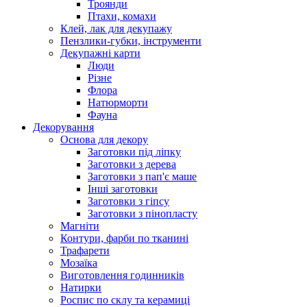
Троянди
Птахи, комахи
Клей, лак для декупажу
Пензлики-губки, інструменти
Декупажні карти
Люди
Різне
Флора
Натюрморти
Фауна
Декорування
Основа для декору
Заготовки під ліпку
Заготовки з дерева
Заготовки з пап'є маше
Інші заготовки
Заготовки з гіпсу
Заготовки з пінопласту
Магніти
Контури, фарби по тканині
Трафарети
Мозаїка
Виготовлення годинників
Натирки
Роспис по склу та керамиці