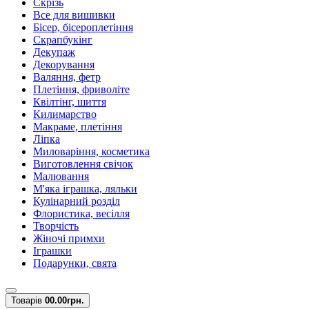
Скрізь
Все для вишивки
Бісер, бісероплетіння
Скрапбукінг
Декупаж
Декорування
Валяння, фетр
Плетіння, фриволіте
Квілтінг, шиття
Килимарство
Макраме, плетіння
Ліпка
Миловаріння, косметика
Виготовлення свічок
Малювання
М'яка іграшка, ляльки
Кулінарний розділ
Флористика, весілля
Творчість
Жіночі примхи
Іграшки
Подарунки, свята
Товарів
0
0.00грн.