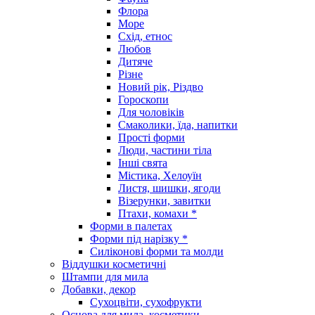
Флора
Море
Схід, етнос
Любов
Дитяче
Різне
Новий рік, Різдво
Гороскопи
Для чоловіків
Смаколики, їда, напитки
Прості форми
Люди, частини тіла
Інші свята
Містика, Хелоуїн
Листя, шишки, ягоди
Візерунки, завитки
Птахи, комахи *
Форми в палетах
Форми під нарізку *
Силіконові форми та молди
Віддушки косметичні
Штампи для мила
Добавки, декор
Сухоцвіти, сухофрукти
Основа для мила, косметики