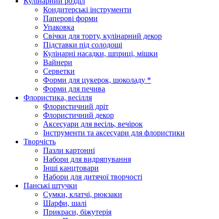
Кулінарний розділ
Кондитерські інструменти
Паперові форми
Упаковка
Свічки для торту, кулінарний декор
Підставки під солодощі
Кулінарні насадки, шприці, мішки
Вайнери
Серветки
Форми для цукерок, шоколаду *
Форми для печива
Флористика, весілля
Флористичний дріт
Флористичний декор
Аксесуари для весіль, вечірок
Інструменти та аксесуари для флористики
Творчість
Пазли картонні
Набори для видряпування
Інші канцтовари
Набори для дитячої творчості
Панські штучки
Сумки, клатчі, рюкзаки
Шарфи, шалі
Прикраси, біжутерія