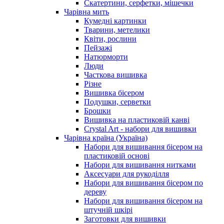
Скатертини, серфетки, мішечки
Чарiвна мить
Кумедні картинки
Тварини, метелики
Квіти, рослини
Пейзажі
Натюрморти
Люди
Часткова вишивка
Різне
Вишивка бісером
Подушки, серветки
Брошки
Вишивка на пластиковій канві
Crystal Art - набори для вишивки
Чарівна країна (Україна)
Набори для вишивання бісером на
пластиковій основі
Набори для вишивання нитками
Аксесуари для рукоділля
Набори для вишивання бісером по
дереву
Набори для вишивання бісером на
штучній шкірі
Заготовки для вишивки