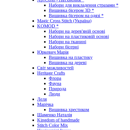
Набори для викладення стразами *
Вишивка бісером 3D *
Вишивка бісером на одязі *
Magic Cross Stitch (Україна)
KOMOD *
Набори на дерев'яній основі
Набори на пластиковій основі
Набори на тканині
Набори бісерні
Юркевич Марія
Вишивка на пластику
Вишивка на дереві
Світ можливостей
Heritage Crafts
Флора
Фауна
Природа
Люди
Леля
Марічка
Вишивка хрестиком
Шаменко Наталія
Kingdom of handmade
Stitch Color Mix