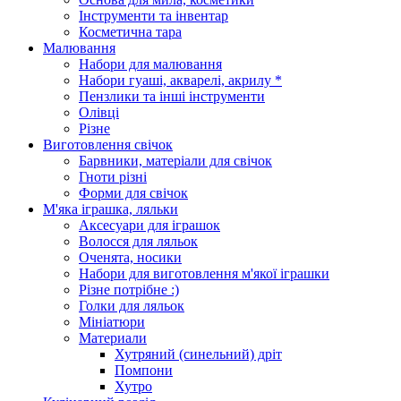
Інструменти та інвентар
Косметична тара
Малювання
Набори для малювання
Набори гуаші, акварелі, акрилу *
Пензлики та інші інструменти
Олівці
Різне
Виготовлення свічок
Барвники, матеріали для свічок
Гноти різні
Форми для свічок
М'яка іграшка, ляльки
Аксесуари для іграшок
Волосся для ляльок
Оченята, носики
Набори для виготовлення м'якої іграшки
Різне потрібне :)
Голки для ляльок
Мініатюри
Материали
Хутряний (синельний) дріт
Помпони
Хутро