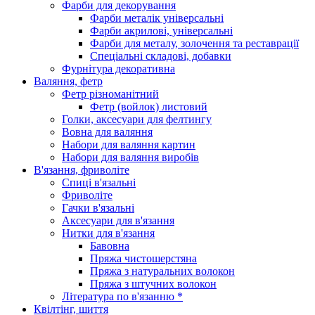
Фарби для декорування
Фарби металік універсальні
Фарби акрилові, універсальні
Фарби для металу, золочення та реставрації
Спеціальні складові, добавки
Фурнітура декоративна
Валяння, фетр
Фетр різноманітний
Фетр (войлок) листовий
Голки, аксесуари для фелтингу
Вовна для валяння
Набори для валяння картин
Набори для валяння виробів
В'язання, фриволіте
Спиці в'язальні
Фриволіте
Гачки в'язальні
Аксесуари для в'язання
Нитки для в'язання
Бавовна
Пряжа чистошерстяна
Пряжа з натуральних волокон
Пряжа з штучних волокон
Література по в'язанню *
Квілтінг, шиття