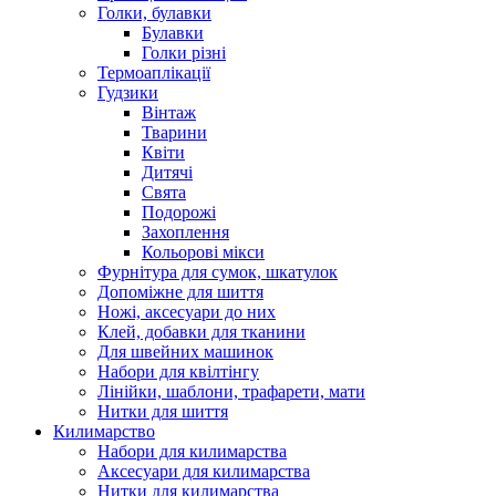
Голки, булавки
Булавки
Голки різні
Термоаплікації
Гудзики
Вінтаж
Тварини
Квіти
Дитячі
Свята
Подорожі
Захоплення
Кольорові мікси
Фурнітура для сумок, шкатулок
Допоміжне для шиття
Ножі, аксесуари до них
Клей, добавки для тканини
Для швейних машинок
Набори для квілтінгу
Лінійки, шаблони, трафарети, мати
Нитки для шиття
Килимарство
Набори для килимарства
Аксесуари для килимарства
Нитки для килимарства