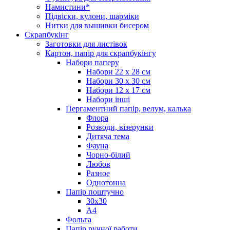
Намистини*
Підвіски, кулони, шарміки
Нитки для вышивки бисером
Скрапбукінг
Заготовки для листівок
Картон, папір для скрапбукінгу
Набори паперу
Набори 22 х 28 см
Набори 30 х 30 см
Набори 12 х 17 см
Набори інші
Пергаментний папір, велум, калька
Флора
Розводи, візерунки
Дитяча тема
Фауна
Чорно-білий
Любов
Разное
Однотонна
Папір поштучно
30х30
А4
Фольга
Папір ручної работи