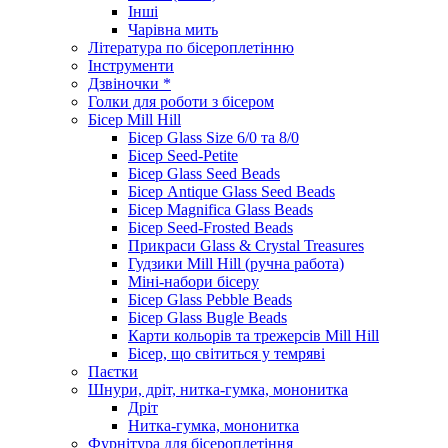
Інші
Чарівна мить
Література по бісероплетінню
Інструменти
Дзвіночки *
Голки для роботи з бісером
Бісер Mill Hill
Бісер Glass Size 6/0 та 8/0
Бісер Seed-Petite
Бісер Glass Seed Beads
Бісер Antique Glass Seed Beads
Бісер Magnifica Glass Beads
Бісер Seed-Frosted Beads
Прикраси Glass & Crystal Treasures
Гудзики Mill Hill (ручна работа)
Міні-набори бісеру
Бісер Glass Pebble Beads
Бісер Glass Bugle Beads
Карти кольорів та трежерсів Mill Hill
Бісер, що світиться у темряві
Паєтки
Шнури, дріт, нитка-гумка, мононитка
Дріт
Нитка-гумка, мононитка
Фурнітура для бісероплетіння