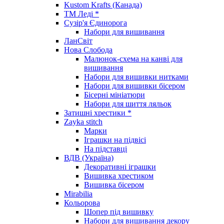
Kustom Krafts (Канада)
ТМ Леді *
Сузір'я Єдинорога
Набори для вишивання
ЛанСвіт
Нова Слобода
Малюнок-схема на канві для
вишивання
Набори для вишивки нитками
Набори для вишивки бісером
Бісерні мініатюри
Набори для шиття ляльок
Затишні хрестики *
Zayka stitch
Марки
Іграшки на підвісі
На підставці
ВДВ (Україна)
Декоративні іграшки
Вишивка хрестиком
Вишивка бісером
Mirabilia
Кольорова
Шопер під вишивку
Набори для вишивання декору