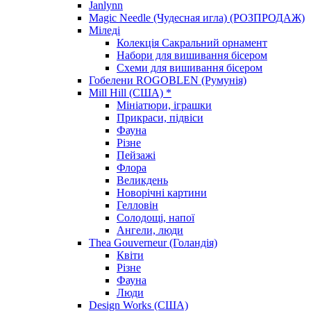
Janlynn
Magic Needle (Чудесная игла) (РОЗПРОДАЖ)
Міледі
Колекція Сакральний орнамент
Набори для вишивання бісером
Схеми для вишивання бісером
Гобелени ROGOBLEN (Румунія)
Mill Hill (США) *
Мініатюри, іграшки
Прикраси, підвіси
Фауна
Різне
Пейзажі
Флора
Великдень
Новорічні картини
Гелловін
Солодощі, напої
Ангели, люди
Thea Gouverneur (Голандія)
Квіти
Різне
Фауна
Люди
Design Works (США)