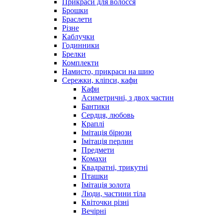
Прикраси для волосся
Брошки
Браслети
Різне
Каблучки
Годинники
Брелки
Комплекти
Намисто, прикраси на шию
Сережки, кліпси, кафи
Кафи
Асиметричні, з двох частин
Бантики
Сердця, любовь
Краплі
Імітація бірюзи
Імітація перлин
Предмети
Комахи
Квадратні, трикутні
Пташки
Імітація золота
Люди, частини тіла
Квіточки різні
Вечірні