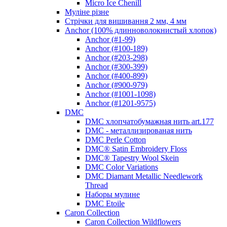
Micro Ice Chenill
Муліне різне
Стрічки для вишивання 2 мм, 4 мм
Anchor (100% длинноволокнистый хлопок)
Anchor (#1-99)
Anchor (#100-189)
Anchor (#203-298)
Anchor (#300-399)
Anchor (#400-899)
Anchor (#900-979)
Anchor (#1001-1098)
Anchor (#1201-9575)
DMC
DMC хлопчатобумажная нить art.177
DMC - металлизированая нить
DMC Perle Cotton
DMC® Satin Embroidery Floss
DMC® Tapestry Wool Skein
DMC Color Variations
DMC Diamant Metallic Needlework
Thread
Наборы мулине
DMC Etoile
Caron Collection
Caron Collection Wildflowers