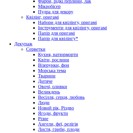
Фарби, рідкі перлини, лак
Мікробісер
Пудра для декору
Квілінг, оригамі
Набори для квілінгу, оригамі
Інструменти для квілінгу, оригамі
Папір для оригамі
Папір для квілінгу*
Декупаж
Серветки
Кухня, натюрморти
Квіти, рослини
Візерунки, фон
Морська тема
Тварини
Дитяче
Овочі, оливки
Великдень
Весілля, серця, любовь
Люди
Новий рік, Різдво
Ягоди, фрукти
Різне
Ангели, феї, релігія
Листя, гриби, плоди