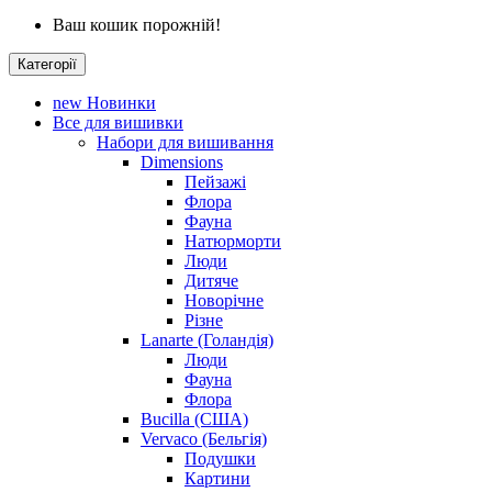
Ваш кошик порожній!
Категорії
new
Новинки
Все для вишивки
Набори для вишивання
Dimensions
Пейзажі
Флора
Фауна
Натюрморти
Люди
Дитяче
Новорічне
Різне
Lanarte (Голандія)
Люди
Фауна
Флора
Bucilla (США)
Vervaco (Бельгія)
Подушки
Картини