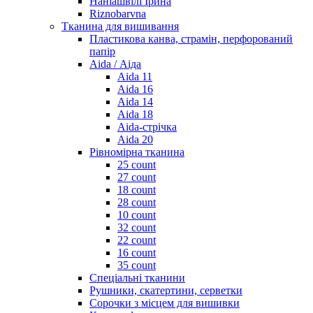
Наніашвілі Ірина
Riznobarvna
Тканина для вишивання
Пластикова канва, страмін, перфорований
папір
Aida / Аіда
Aida 11
Aida 16
Aida 14
Aida 18
Aida-стрічка
Aida 20
Рівномірна тканина
25 count
27 count
18 count
28 count
10 count
32 count
22 count
16 count
35 count
Спеціальні тканини
Рушники, скатертини, серветки
Сорочки з місцем для вишивки