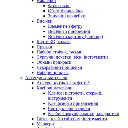
Наклейки
Фольговані
Об'ємні наклейки
Звичайні наклейки
Висічки
Елементи з фетру
Висічки з пінорезини
Висічки з картону (чіпборд)
Карти 3D, колажі
Пряжки
Набори стрічок, тасьми
Сургучні печатки, віск, інструменти
Об'ємні прикраси
Декоративні прищепки
Набори прикрас
Аксесуари, матеріали
Анкери, кутики для фото *
Клейові матеріали
Клейові пістолети, стержні,
інструменти
Клеї різного призначення
Скотч, клейкі стрічки
Клейові аркуші, крапки, квадратики
Глітер, клей з глітером, інструменти
Маркери