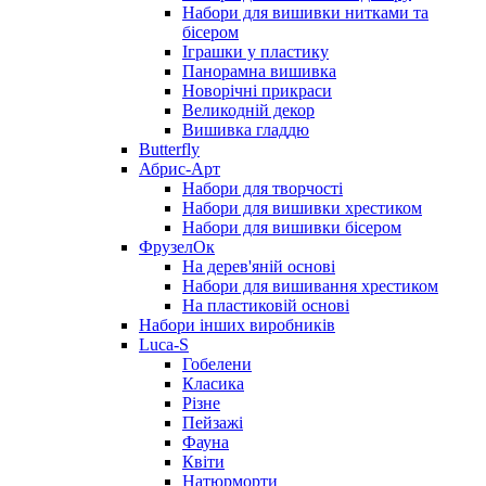
Набори для вишивки нитками та
бісером
Іграшки у пластику
Панорамна вишивка
Новорічні прикраси
Великодній декор
Вишивка гладдю
Butterfly
Абрис-Арт
Набори для творчості
Набори для вишивки хрестиком
Набори для вишивки бісером
ФрузелОк
На дерев'яній основі
Набори для вишивання хрестиком
На пластиковій основі
Набори інших виробників
Luca-S
Гобелени
Класика
Різне
Пейзажі
Фауна
Квіти
Натюрморти