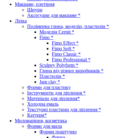
Макраме, плетіння
Шнури
Аксесуари для макраме *
Ліпка
Полімерна глина, моделін, пластилін *
Моделін Cernit *
Fimo *
Fimo Effect *
Fimo Soft *
Fimo Classic *
Fimo Professional *
Sculpey Polyform *
Глина від різних виробників *
Пластилін *
Jam clay *
Форми для пластику
Інструменти для ліплення *
Матеріали для ліплення*
Холодна емаль
Текстурні пластини для ліплення *
Каттери*
Миловаріння, косметика
Форми для мила
Форми поштучно
Фауна