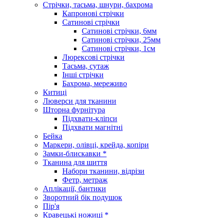
Стрічки, тасьма, шнури, бахрома
Капронові стрічки
Сатинові стрічки
Сатинові стрічки, 6мм
Сатинові стрічки, 25мм
Сатинові стрічки, 1см
Люрексові стрічки
Тасьма, сутаж
Інші стрічки
Бахрома, мереживо
Китиці
Люверси для тканини
Шторна фурнітура
Підхвати-кліпси
Підхвати магнітні
Бейка
Маркери, олівці, крейда, копіри
Замки-блискавки *
Тканина для шиття
Набори тканини, відрізи
Фетр, метраж
Аплікації, бантики
Зворотний бік подушок
Пір'я
Кравецькі ножиці *