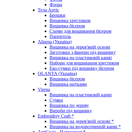
Флора
Тела Артіс
Брошки
Вишивка хрестиком
Вишивка бісером
Схеми для вишивання бісером
Папертоль
Alisena (Україна)
Вишивка на дерев'яній основі
Заготовки з фанери під вишивку
Вишивка на пластиковій канві
Набори для вишивання хрестиком
Еко-сумки під вишивку бісером
OLANTA (Україна)
Вишивка бісером
Вишивка нитками
Virena
Вишивка на пластиковій канві
Сумки
Вишивка по дереву
Вироби під вишивку
Embroidery Craft *
Вишивка на дерев'яній основі *
Вишивка на водорозчинній канві *
АртСоло - Натхнення *