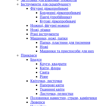
Інструменти для скрапбукингу
Фігурні діркопробивачі
Бордюрні діркопробивачі
Панчі (пробійники)
Кутові діркопробивачі
Ножиці, фігурні ножиці
Ножі, різаки
Різні інструменти
Машинки, ножі, папки
Папки, пластини для тиснення
Ножі
Машинки та приспособи для них
Прикраси
Брадси
Круги, квадрати
Квіти, флора
Свята
Різне
Квіточки, листочки
Паперові квіти
Тканинні квіти
Листочки, пелюстки
Половинки намистин, стрази, камінчики
Люверси