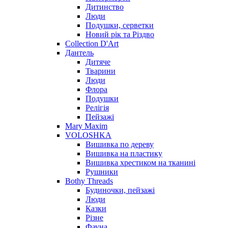
Дитинство
Люди
Подушки, серветки
Новий рік та Різдво
Collection D'Art
Дантель
Дитяче
Тварини
Люди
Флора
Подушки
Релігія
Пейзажі
Mary Maxim
VOLOSHKA
Вишивка по дереву
Вишивка на пластику
Вишивка хрестиком на тканині
Рушники
Bothy Threads
Будиночки, пейзажі
Люди
Казки
Різне
Фауна