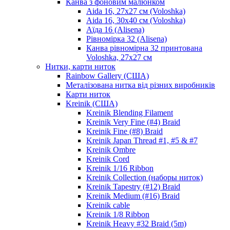
Канва з фоновим малюнком
Aida 16, 27х27 см (Voloshka)
Aida 16, 30х40 см (Voloshka)
Аїда 16 (Alisena)
Рівномірка 32 (Alisena)
Канва рівномірна 32 принтована
Voloshka, 27х27 см
Нитки, карти ниток
Rainbow Gallery (США)
Металізована нитка від різних виробників
Карти ниток
Kreinik (США)
Kreinik Blending Filament
Kreinik Very Fine (#4) Braid
Kreinik Fine (#8) Braid
Kreinik Japan Thread #1, #5 & #7
Kreinik Ombre
Kreinik Cord
Kreinik 1/16 Ribbon
Kreinik Collection (наборы ниток)
Kreinik Tapestry (#12) Braid
Kreinik Medium (#16) Braid
Kreinik cable
Kreinik 1/8 Ribbon
Kreinik Heavy #32 Braid (5m)