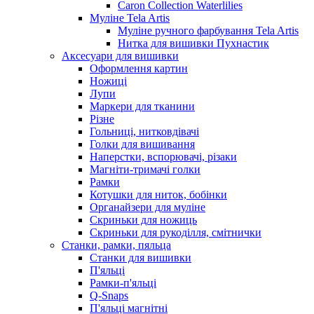
Caron Collection Waterlilies
Муліне Tela Artis
Муліне ручного фарбування Tela Artis
Нитка для вишивки Пухнастик
Аксесуари для вишивки
Оформлення картин
Ножиці
Лупи
Маркери для тканини
Різне
Гольниці, нитковдівачі
Голки для вишивання
Наперстки, вспорювачі, різаки
Магніти-тримачі голки
Рамки
Котушки для ниток, бобінки
Органайзери для муліне
Скриньки для ножиць
Скриньки для рукоділля, смітнички
Станки, рамки, пяльца
Станки для вишивки
П'яльці
Рамки-п'яльці
Q-Snaps
П'яльці магнітні