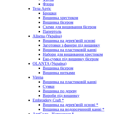
Флора
Тела Артіс
Брошки
Вишивка хрестиком
Вишивка бісером
Схеми для вишивання бісером
Папертоль
Alisena (Україна)
Вишивка на дерев'яній основі
Заготовки з фанери під вишивку
Вишивка на пластиковій канві
Набори для вишивання хрестиком
Еко-сумки під вишивку бісером
OLANTA (Україна)
Вишивка бісером
Вишивка нитками
Virena
Вишивка на пластиковій канві
Сумки
Вишивка по дереву
Вироби під вишивку
Embroidery Craft *
Вишивка на дерев'яній основі *
Вишивка на водорозчинній канві *
АртСоло - Натхнення *