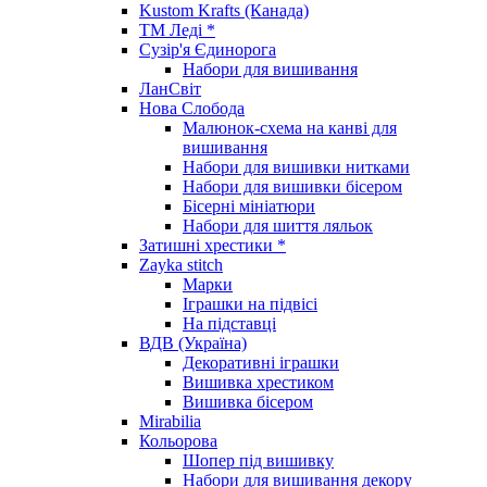
Kustom Krafts (Канада)
ТМ Леді *
Сузір'я Єдинорога
Набори для вишивання
ЛанСвіт
Нова Слобода
Малюнок-схема на канві для
вишивання
Набори для вишивки нитками
Набори для вишивки бісером
Бісерні мініатюри
Набори для шиття ляльок
Затишні хрестики *
Zayka stitch
Марки
Іграшки на підвісі
На підставці
ВДВ (Україна)
Декоративні іграшки
Вишивка хрестиком
Вишивка бісером
Mirabilia
Кольорова
Шопер під вишивку
Набори для вишивання декору