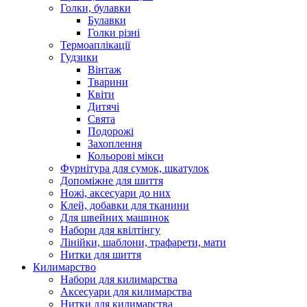
Голки, булавки
Булавки
Голки різні
Термоаплікації
Гудзики
Вінтаж
Тварини
Квіти
Дитячі
Свята
Подорожі
Захоплення
Кольорові мікси
Фурнітура для сумок, шкатулок
Допоміжне для шиття
Ножі, аксесуари до них
Клей, добавки для тканини
Для швейних машинок
Набори для квілтінгу
Лінійки, шаблони, трафарети, мати
Нитки для шиття
Килимарство
Набори для килимарства
Аксесуари для килимарства
Нитки для килимарства