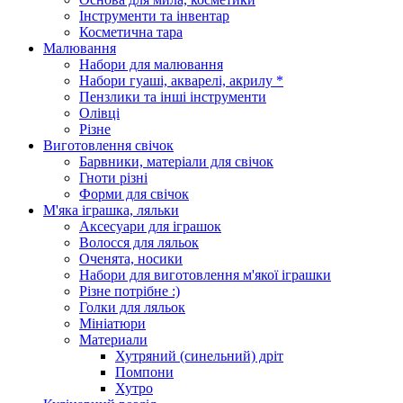
Інструменти та інвентар
Косметична тара
Малювання
Набори для малювання
Набори гуаші, акварелі, акрилу *
Пензлики та інші інструменти
Олівці
Різне
Виготовлення свічок
Барвники, матеріали для свічок
Гноти різні
Форми для свічок
М'яка іграшка, ляльки
Аксесуари для іграшок
Волосся для ляльок
Оченята, носики
Набори для виготовлення м'якої іграшки
Різне потрібне :)
Голки для ляльок
Мініатюри
Материали
Хутряний (синельний) дріт
Помпони
Хутро