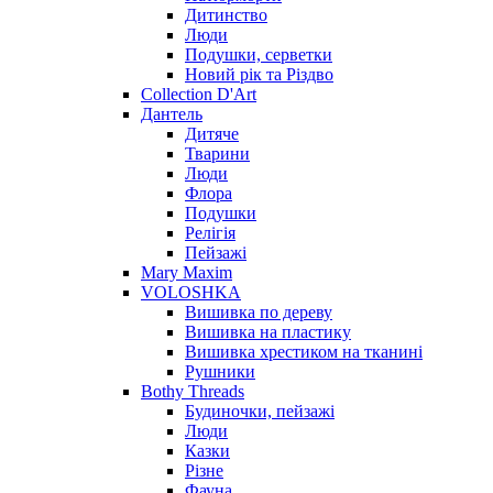
Дитинство
Люди
Подушки, серветки
Новий рік та Різдво
Collection D'Art
Дантель
Дитяче
Тварини
Люди
Флора
Подушки
Релігія
Пейзажі
Mary Maxim
VOLOSHKA
Вишивка по дереву
Вишивка на пластику
Вишивка хрестиком на тканині
Рушники
Bothy Threads
Будиночки, пейзажі
Люди
Казки
Різне
Фауна