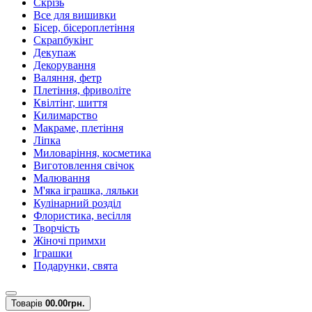
Скрізь
Все для вишивки
Бісер, бісероплетіння
Скрапбукінг
Декупаж
Декорування
Валяння, фетр
Плетіння, фриволіте
Квілтінг, шиття
Килимарство
Макраме, плетіння
Ліпка
Миловаріння, косметика
Виготовлення свічок
Малювання
М'яка іграшка, ляльки
Кулінарний розділ
Флористика, весілля
Творчість
Жіночі примхи
Іграшки
Подарунки, свята
Товарів
0
0.00грн.