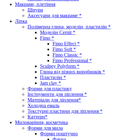
Макраме, плетіння
Шнури
Аксесуари для макраме *
Ліпка
Полімерна глина, моделін, пластилін *
Моделін Cernit *
Fimo *
Fimo Effect *
Fimo Soft *
Fimo Classic *
Fimo Professional *
Sculpey Polyform *
Глина від різних виробників *
Пластилін *
Jam clay *
Форми для пластику
Інструменти для ліплення *
Матеріали для ліплення*
Холодна емаль
Текстурні пластини для ліплення *
Каттери*
Миловаріння, косметика
Форми для мила
Форми поштучно
Фауна