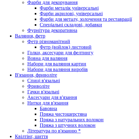
Фарби для декорування
Фарби металік універсальні
Фарби акрилові, універсальні
Фарби для металу, золочення та реставрації
Спеціальні складові, добавки
Фурнітура декоративна
Валяння, фетр
Фетр різноманітний
Фетр (войлок) листовий
Голки, аксесуари для фелтингу
Вовна для валяння
Набори для валяння картин
Набори для валяння виробів
В'язання, фриволіте
Спиці в'язальні
Фриволіте
Гачки в'язальні
Аксесуари для в'язання
Нитки для в'язання
Бавовна
Пряжа чистошерстяна
Пряжа з натуральних волокон
Пряжа з штучних волокон
Література по в'язанню *
Квілтінг, шиття