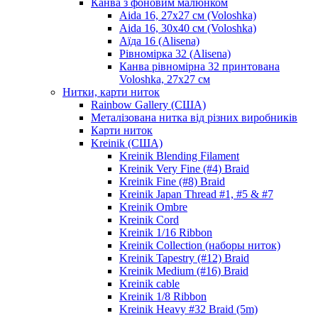
Канва з фоновим малюнком
Aida 16, 27х27 см (Voloshka)
Aida 16, 30х40 см (Voloshka)
Аїда 16 (Alisena)
Рівномірка 32 (Alisena)
Канва рівномірна 32 принтована
Voloshka, 27х27 см
Нитки, карти ниток
Rainbow Gallery (США)
Металізована нитка від різних виробників
Карти ниток
Kreinik (США)
Kreinik Blending Filament
Kreinik Very Fine (#4) Braid
Kreinik Fine (#8) Braid
Kreinik Japan Thread #1, #5 & #7
Kreinik Ombre
Kreinik Cord
Kreinik 1/16 Ribbon
Kreinik Collection (наборы ниток)
Kreinik Tapestry (#12) Braid
Kreinik Medium (#16) Braid
Kreinik cable
Kreinik 1/8 Ribbon
Kreinik Heavy #32 Braid (5m)