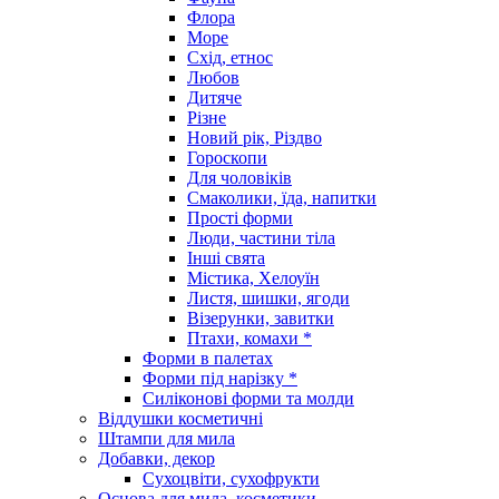
Флора
Море
Схід, етнос
Любов
Дитяче
Різне
Новий рік, Різдво
Гороскопи
Для чоловіків
Смаколики, їда, напитки
Прості форми
Люди, частини тіла
Інші свята
Містика, Хелоуїн
Листя, шишки, ягоди
Візерунки, завитки
Птахи, комахи *
Форми в палетах
Форми під нарізку *
Силіконові форми та молди
Віддушки косметичні
Штампи для мила
Добавки, декор
Сухоцвіти, сухофрукти
Основа для мила, косметики