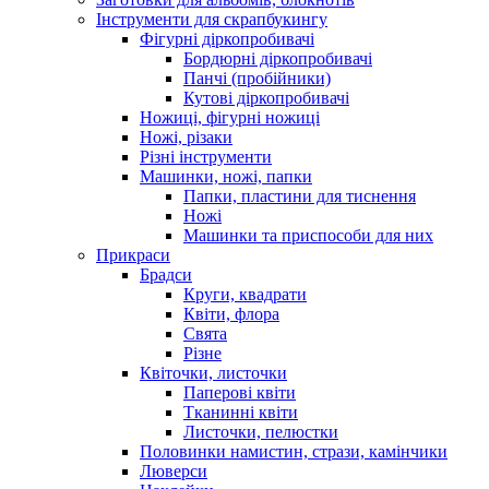
Інструменти для скрапбукингу
Фігурні діркопробивачі
Бордюрні діркопробивачі
Панчі (пробійники)
Кутові діркопробивачі
Ножиці, фігурні ножиці
Ножі, різаки
Різні інструменти
Машинки, ножі, папки
Папки, пластини для тиснення
Ножі
Машинки та приспособи для них
Прикраси
Брадси
Круги, квадрати
Квіти, флора
Свята
Різне
Квіточки, листочки
Паперові квіти
Тканинні квіти
Листочки, пелюстки
Половинки намистин, стрази, камінчики
Люверси