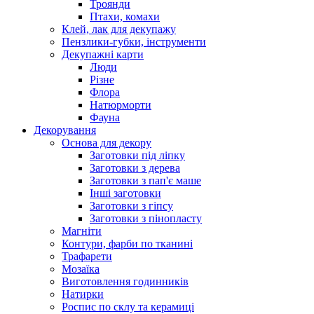
Троянди
Птахи, комахи
Клей, лак для декупажу
Пензлики-губки, інструменти
Декупажні карти
Люди
Різне
Флора
Натюрморти
Фауна
Декорування
Основа для декору
Заготовки під ліпку
Заготовки з дерева
Заготовки з пап'є маше
Інші заготовки
Заготовки з гіпсу
Заготовки з пінопласту
Магніти
Контури, фарби по тканині
Трафарети
Мозаїка
Виготовлення годинників
Натирки
Роспис по склу та керамиці