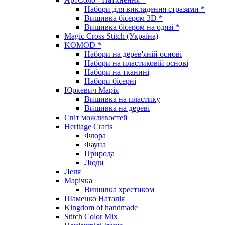
Набори для викладення стразами *
Вишивка бісером 3D *
Вишивка бісером на одязі *
Magic Cross Stitch (Україна)
KOMOD *
Набори на дерев'яній основі
Набори на пластиковій основі
Набори на тканині
Набори бісерні
Юркевич Марія
Вишивка на пластику
Вишивка на дереві
Світ можливостей
Heritage Crafts
Флора
Фауна
Природа
Люди
Леля
Марічка
Вишивка хрестиком
Шаменко Наталія
Kingdom of handmade
Stitch Color Mix