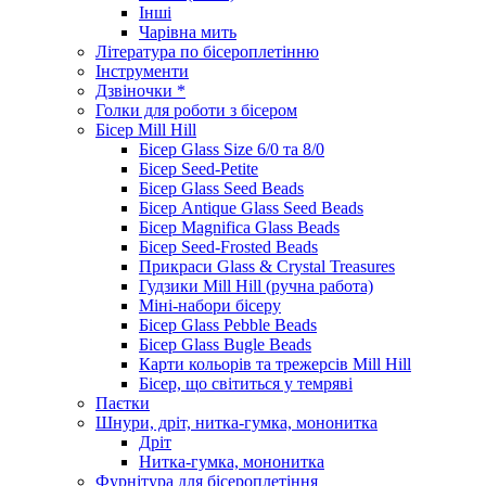
Інші
Чарівна мить
Література по бісероплетінню
Інструменти
Дзвіночки *
Голки для роботи з бісером
Бісер Mill Hill
Бісер Glass Size 6/0 та 8/0
Бісер Seed-Petite
Бісер Glass Seed Beads
Бісер Antique Glass Seed Beads
Бісер Magnifica Glass Beads
Бісер Seed-Frosted Beads
Прикраси Glass & Crystal Treasures
Гудзики Mill Hill (ручна работа)
Міні-набори бісеру
Бісер Glass Pebble Beads
Бісер Glass Bugle Beads
Карти кольорів та трежерсів Mill Hill
Бісер, що світиться у темряві
Паєтки
Шнури, дріт, нитка-гумка, мононитка
Дріт
Нитка-гумка, мононитка
Фурнітура для бісероплетіння