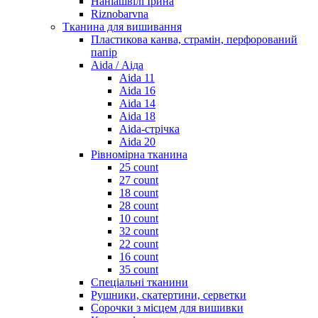
Наніашвілі Ірина
Riznobarvna
Тканина для вишивання
Пластикова канва, страмін, перфорований
папір
Aida / Аіда
Aida 11
Aida 16
Aida 14
Aida 18
Aida-стрічка
Aida 20
Рівномірна тканина
25 count
27 count
18 count
28 count
10 count
32 count
22 count
16 count
35 count
Спеціальні тканини
Рушники, скатертини, серветки
Сорочки з місцем для вишивки