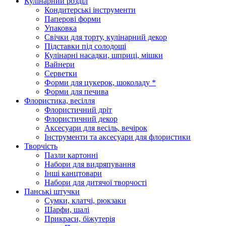
Кулінарний розділ
Кондитерські інструменти
Паперові форми
Упаковка
Свічки для торту, кулінарний декор
Підставки під солодощі
Кулінарні насадки, шприці, мішки
Вайнери
Серветки
Форми для цукерок, шоколаду *
Форми для печива
Флористика, весілля
Флористичний дріт
Флористичний декор
Аксесуари для весіль, вечірок
Інструменти та аксесуари для флористики
Творчість
Пазли картонні
Набори для видряпування
Інші канцтовари
Набори для дитячої творчості
Панські штучки
Сумки, клатчі, рюкзаки
Шарфи, шалі
Прикраси, біжутерія