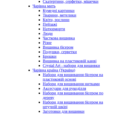
Скатертини, серфетки, мішечки
Чарiвна мить
Кумедні картинки
Тварини, метелики
Квіти, рослини
Пейзажі
Натюрморти
Люди
Часткова вишивка
Різне
Вишивка бісером
Подушки, серветки
Брошки
Вишивка на пластиковій канві
Crystal Art - набори для вишивки
Чарівна країна (Україна)
Набори для вишивання бісером на
пластиковій основі
Набори для вишивання нитками
Аксесуари для рукоділля
Набори для вишивання бісером по
дереву
Набори для вишивання бісером на
штучній шкірі
Заготовки для вишивки