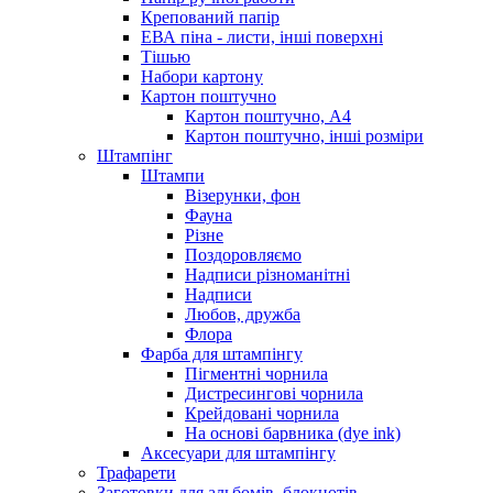
Крепований папір
ЕВА піна - листи, інші поверхні
Тішью
Набори картону
Картон поштучно
Картон поштучно, А4
Картон поштучно, інші розміри
Штампінг
Штампи
Візерунки, фон
Фауна
Різне
Поздоровляємо
Надписи різноманітні
Надписи
Любов, дружба
Флора
Фарба для штампінгу
Пігментні чорнила
Дистресингові чорнила
Крейдовані чорнила
На основі барвника (dye ink)
Аксесуари для штампінгу
Трафарети
Заготовки для альбомів, блокнотів