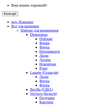
Ваш кошик порожній!
Категорії
new
Новинки
Все для вишивки
Набори для вишивання
Dimensions
Пейзажі
Флора
Фауна
Натюрморти
Люди
Дитяче
Новорічне
Різне
Lanarte (Голандія)
Люди
Фауна
Флора
Bucilla (США)
Vervaco (Бельгія)
Подушки
Картини