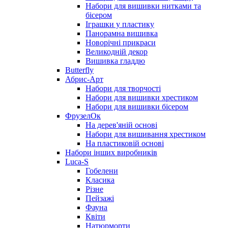
Набори для вишивки нитками та
бісером
Іграшки у пластику
Панорамна вишивка
Новорічні прикраси
Великодній декор
Вишивка гладдю
Butterfly
Абрис-Арт
Набори для творчості
Набори для вишивки хрестиком
Набори для вишивки бісером
ФрузелОк
На дерев'яній основі
Набори для вишивання хрестиком
На пластиковій основі
Набори інших виробників
Luca-S
Гобелени
Класика
Різне
Пейзажі
Фауна
Квіти
Натюрморти