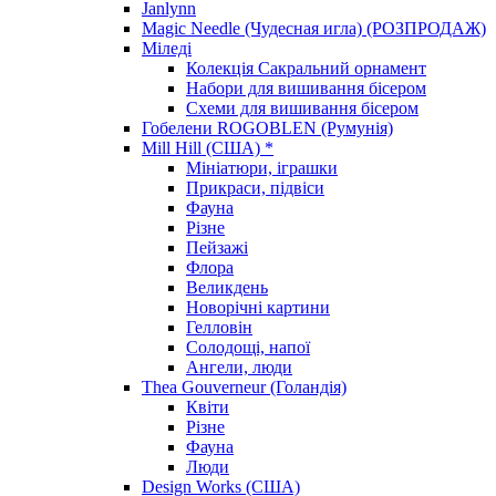
Janlynn
Magic Needle (Чудесная игла) (РОЗПРОДАЖ)
Міледі
Колекція Сакральний орнамент
Набори для вишивання бісером
Схеми для вишивання бісером
Гобелени ROGOBLEN (Румунія)
Mill Hill (США) *
Мініатюри, іграшки
Прикраси, підвіси
Фауна
Різне
Пейзажі
Флора
Великдень
Новорічні картини
Гелловін
Солодощі, напої
Ангели, люди
Thea Gouverneur (Голандія)
Квіти
Різне
Фауна
Люди
Design Works (США)