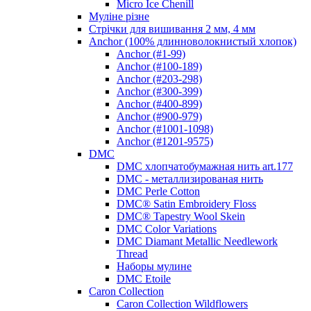
Micro Ice Chenill
Муліне різне
Стрічки для вишивання 2 мм, 4 мм
Anchor (100% длинноволокнистый хлопок)
Anchor (#1-99)
Anchor (#100-189)
Anchor (#203-298)
Anchor (#300-399)
Anchor (#400-899)
Anchor (#900-979)
Anchor (#1001-1098)
Anchor (#1201-9575)
DMC
DMC хлопчатобумажная нить art.177
DMC - металлизированая нить
DMC Perle Cotton
DMC® Satin Embroidery Floss
DMC® Tapestry Wool Skein
DMC Color Variations
DMC Diamant Metallic Needlework
Thread
Наборы мулине
DMC Etoile
Caron Collection
Caron Collection Wildflowers