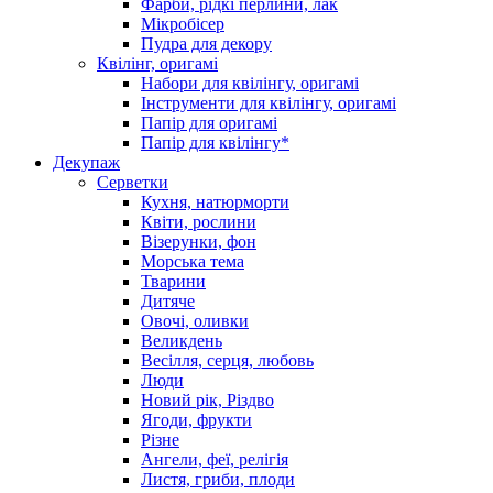
Фарби, рідкі перлини, лак
Мікробісер
Пудра для декору
Квілінг, оригамі
Набори для квілінгу, оригамі
Інструменти для квілінгу, оригамі
Папір для оригамі
Папір для квілінгу*
Декупаж
Серветки
Кухня, натюрморти
Квіти, рослини
Візерунки, фон
Морська тема
Тварини
Дитяче
Овочі, оливки
Великдень
Весілля, серця, любовь
Люди
Новий рік, Різдво
Ягоди, фрукти
Різне
Ангели, феї, релігія
Листя, гриби, плоди