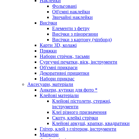
Наклейки
Фольговані
Об'ємні наклейки
Звичайні наклейки
Висічки
Елементи з фетру
Висічки з пінорезини
Висічки з картону (чіпборд)
Карти 3D, колажі
Пряжки
Набори стрічок, тасьми
Сургучні печатки, віск, інструменти
Об'ємні прикраси
Декоративні прищепки
Набори прикрас
Аксесуари, матеріали
Анкери, кутики для фото *
Клейові матеріали
Клейові пістолети, стержні,
інструменти
Клеї різного призначення
Скотч, клейкі стрічки
Клейові аркуші, крапки, квадратики
Глітер, клей з глітером, інструменти
Маркери