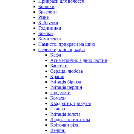
Прикраси для волосся
Брошки
Браслети
Різне
Каблучки
Годинники
Брелки
Комплекти
Намисто, прикраси на шию
Сережки, кліпси, кафи
Кафи
Асиметричні, з двох частин
Бантики
Сердця, любовь
Краплі
Імітація бірюзи
Імітація перлин
Предмети
Комахи
Квадратні, трикутні
Пташки
Імітація золота
Люди, частини тіла
Квіточки різні
Вечірні