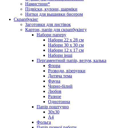
Намистини*
Підвіски, кулони, шарміки
Нитки для вышивки бисером
Скрапбукінг
Заготовки для листівок
Картон, папір для скрапбукінгу
Набори паперу
Набори 22 х 28 см
Набори 30 х 30 см
Набори 12 х 17 см
Набори інші
Пергаментний папір, велум, калька
Флора
Розводи, візерунки
Дитяча тема
Фауна
Чорно-білий
Любов
Разное
Однотонна
Папір поштучно
30х30
А4
Фольга
Папір ручної работи