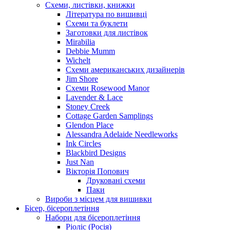
Схеми, листівки, книжки
Література по вишивці
Схеми та буклети
Заготовки для листівок
Mirabilia
Debbie Mumm
Wichelt
Схеми американських дизайнерів
Jim Shore
Cхеми Rosewood Manor
Lavender & Lace
Stoney Creek
Cottage Garden Samplings
Glendon Place
Alessandra Adelaide Needleworks
Ink Circles
Blackbird Designs
Just Nan
Вікторія Попович
Друковані схеми
Паки
Вироби з місцем для вишивки
Бісер, бісероплетіння
Набори для бісероплетіння
Ріоліс (Росія)