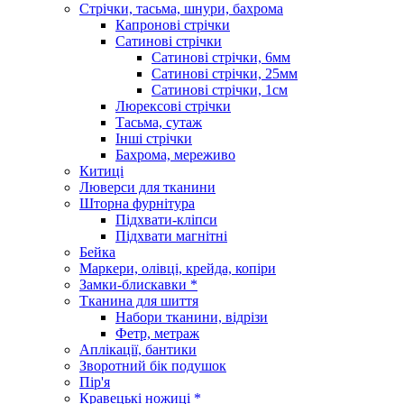
Стрічки, тасьма, шнури, бахрома
Капронові стрічки
Сатинові стрічки
Сатинові стрічки, 6мм
Сатинові стрічки, 25мм
Сатинові стрічки, 1см
Люрексові стрічки
Тасьма, сутаж
Інші стрічки
Бахрома, мереживо
Китиці
Люверси для тканини
Шторна фурнітура
Підхвати-кліпси
Підхвати магнітні
Бейка
Маркери, олівці, крейда, копіри
Замки-блискавки *
Тканина для шиття
Набори тканини, відрізи
Фетр, метраж
Аплікації, бантики
Зворотний бік подушок
Пір'я
Кравецькі ножиці *