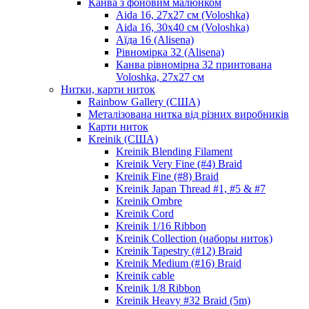
Канва з фоновим малюнком
Aida 16, 27х27 см (Voloshka)
Aida 16, 30х40 см (Voloshka)
Аїда 16 (Alisena)
Рівномірка 32 (Alisena)
Канва рівномірна 32 принтована
Voloshka, 27х27 см
Нитки, карти ниток
Rainbow Gallery (США)
Металізована нитка від різних виробників
Карти ниток
Kreinik (США)
Kreinik Blending Filament
Kreinik Very Fine (#4) Braid
Kreinik Fine (#8) Braid
Kreinik Japan Thread #1, #5 & #7
Kreinik Ombre
Kreinik Cord
Kreinik 1/16 Ribbon
Kreinik Collection (наборы ниток)
Kreinik Tapestry (#12) Braid
Kreinik Medium (#16) Braid
Kreinik cable
Kreinik 1/8 Ribbon
Kreinik Heavy #32 Braid (5m)