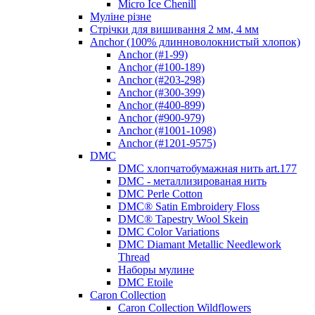
Micro Ice Chenill
Муліне різне
Стрічки для вишивання 2 мм, 4 мм
Anchor (100% длинноволокнистый хлопок)
Anchor (#1-99)
Anchor (#100-189)
Anchor (#203-298)
Anchor (#300-399)
Anchor (#400-899)
Anchor (#900-979)
Anchor (#1001-1098)
Anchor (#1201-9575)
DMC
DMC хлопчатобумажная нить art.177
DMC - металлизированая нить
DMC Perle Cotton
DMC® Satin Embroidery Floss
DMC® Tapestry Wool Skein
DMC Color Variations
DMC Diamant Metallic Needlework
Thread
Наборы мулине
DMC Etoile
Caron Collection
Caron Collection Wildflowers