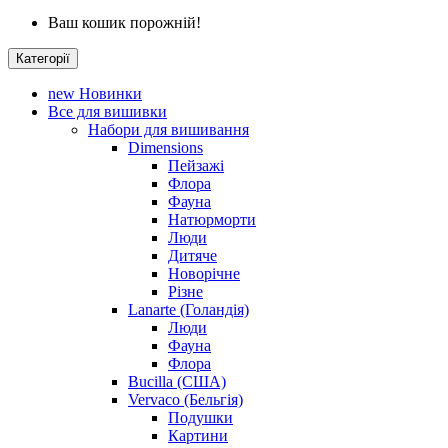
Ваш кошик порожній!
Категорії
new
Новинки
Все для вишивки
Набори для вишивання
Dimensions
Пейзажі
Флора
Фауна
Натюрморти
Люди
Дитяче
Новорічне
Різне
Lanarte (Голандія)
Люди
Фауна
Флора
Bucilla (США)
Vervaco (Бельгія)
Подушки
Картини