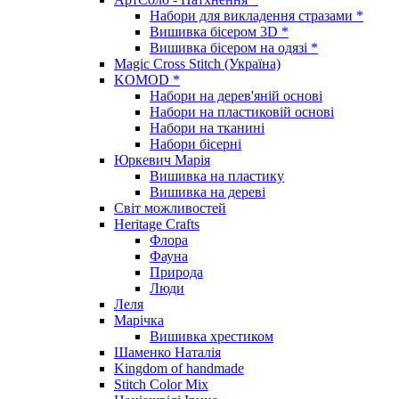
Набори для викладення стразами *
Вишивка бісером 3D *
Вишивка бісером на одязі *
Magic Cross Stitch (Україна)
KOMOD *
Набори на дерев'яній основі
Набори на пластиковій основі
Набори на тканині
Набори бісерні
Юркевич Марія
Вишивка на пластику
Вишивка на дереві
Світ можливостей
Heritage Crafts
Флора
Фауна
Природа
Люди
Леля
Марічка
Вишивка хрестиком
Шаменко Наталія
Kingdom of handmade
Stitch Color Mix