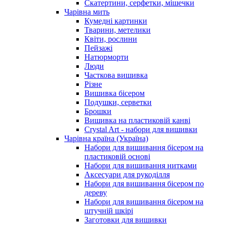
Скатертини, серфетки, мішечки
Чарiвна мить
Кумедні картинки
Тварини, метелики
Квіти, рослини
Пейзажі
Натюрморти
Люди
Часткова вишивка
Різне
Вишивка бісером
Подушки, серветки
Брошки
Вишивка на пластиковій канві
Crystal Art - набори для вишивки
Чарівна країна (Україна)
Набори для вишивання бісером на
пластиковій основі
Набори для вишивання нитками
Аксесуари для рукоділля
Набори для вишивання бісером по
дереву
Набори для вишивання бісером на
штучній шкірі
Заготовки для вишивки