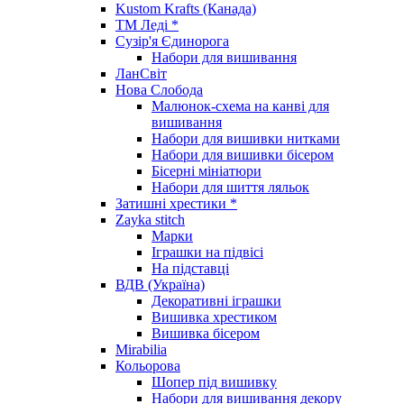
Kustom Krafts (Канада)
ТМ Леді *
Сузір'я Єдинорога
Набори для вишивання
ЛанСвіт
Нова Слобода
Малюнок-схема на канві для
вишивання
Набори для вишивки нитками
Набори для вишивки бісером
Бісерні мініатюри
Набори для шиття ляльок
Затишні хрестики *
Zayka stitch
Марки
Іграшки на підвісі
На підставці
ВДВ (Україна)
Декоративні іграшки
Вишивка хрестиком
Вишивка бісером
Mirabilia
Кольорова
Шопер під вишивку
Набори для вишивання декору