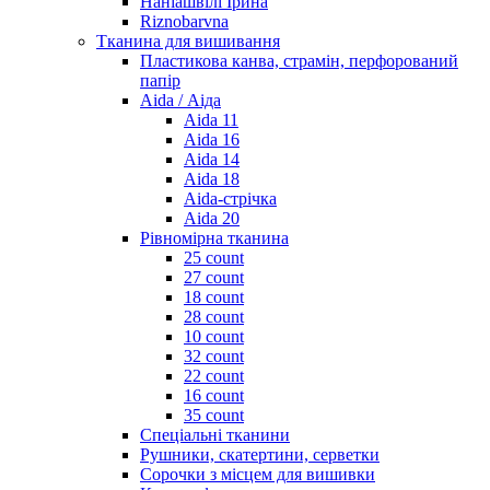
Наніашвілі Ірина
Riznobarvna
Тканина для вишивання
Пластикова канва, страмін, перфорований
папір
Aida / Аіда
Aida 11
Aida 16
Aida 14
Aida 18
Aida-стрічка
Aida 20
Рівномірна тканина
25 count
27 count
18 count
28 count
10 count
32 count
22 count
16 count
35 count
Спеціальні тканини
Рушники, скатертини, серветки
Сорочки з місцем для вишивки