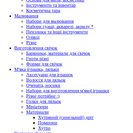
Інструменти та інвентар
Косметична тара
Малювання
Набори для малювання
Набори гуаші, акварелі, акрилу *
Пензлики та інші інструменти
Олівці
Різне
Виготовлення свічок
Барвники, матеріали для свічок
Гноти різні
Форми для свічок
М'яка іграшка, ляльки
Аксесуари для іграшок
Волосся для ляльок
Оченята, носики
Набори для виготовлення м'якої іграшки
Різне потрібне :)
Голки для ляльок
Мініатюри
Материали
Хутряний (синельний) дріт
Помпони
Хутро