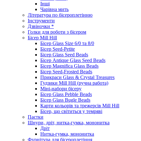
Інші
Чарівна мить
Література по бісероплетінню
Інструменти
Дзвіночки *
Голки для роботи з бісером
Бісер Mill Hill
Бісер Glass Size 6/0 та 8/0
Бісер Seed-Petite
Бісер Glass Seed Beads
Бісер Antique Glass Seed Beads
Бісер Magnifica Glass Beads
Бісер Seed-Frosted Beads
Прикраси Glass & Crystal Treasures
Гудзики Mill Hill (ручна работа)
Міні-набори бісеру
Бісер Glass Pebble Beads
Бісер Glass Bugle Beads
Карти кольорів та трежерсів Mill Hill
Бісер, що світиться у темряві
Паєтки
Шнури, дріт, нитка-гумка, мононитка
Дріт
Нитка-гумка, мононитка
Фурнітура для бісероплетіння