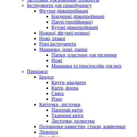
Інструменти для скрапбукингу
Фігурні діркопробивачі
Бордюрні діркопробивачі
Панчі (пробійники)
Кутові діркопробивачі
Ножиці, фігурні ножиці
Ножі, різаки
Різні інструменти
Машинки, ножі, папки
Папки, пластини для тиснення
Ножі
Машинки та приспособи для них
Прикраси
Брадси
Круги, квадрати
Квіти, флора
Свята
Різне
Квіточки, листочки
Паперові квіти
Тканинні квіти
Листочки, пелюстки
Половинки намистин, стрази, камінчики
Люверси