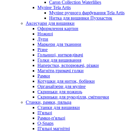
Caron Collection Waterlilies
Муліне Tela Artis
Муліне ручного фарбування Tela Artis
Нитка для вишивки Пухнастик
Аксесуари для вишивки
Оформлення картин
Ножиці
Лупи
Маркери для тканини
Різне
Гольниці, нитковдівачі
Голки для вишивання
Наперстки, вспорювачі, різаки
Магніти-тримачі голки
Рамки
Котушки для ниток, бобінки
Органайзери для муліне
Скриньки для ножиць
Скриньки для рукоділля, смітнички
Станки, рамки, пяльца
Станки для вишивки
П'яльці
Рамки-п'яльці
Q-Snaps
П'яльці магнітні