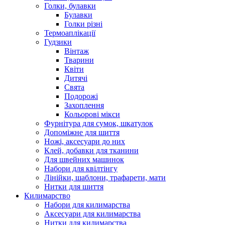
Голки, булавки
Булавки
Голки різні
Термоаплікації
Гудзики
Вінтаж
Тварини
Квіти
Дитячі
Свята
Подорожі
Захоплення
Кольорові мікси
Фурнітура для сумок, шкатулок
Допоміжне для шиття
Ножі, аксесуари до них
Клей, добавки для тканини
Для швейних машинок
Набори для квілтінгу
Лінійки, шаблони, трафарети, мати
Нитки для шиття
Килимарство
Набори для килимарства
Аксесуари для килимарства
Нитки для килимарства