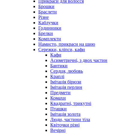
Прикраси для волосся
Брошки
Браслети
Різне
Каблучки
Годинники
Брелки
Комплекти
Намисто, прикраси на шию
Сережки, кліпси, кафи
Кафи
Асиметричні, з двох частин
Бантики
Сердця, любовь
Краплі
Імітація бірюзи
Імітація перлин
Предмети
Комахи
Квадратні, трикутні
Пташки
Імітація золота
Люди, частини тіла
Квіточки різні
Вечірні