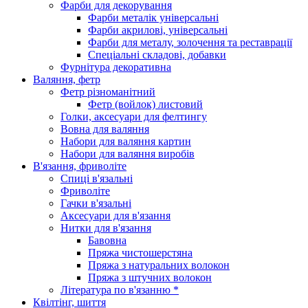
Фарби для декорування
Фарби металік універсальні
Фарби акрилові, універсальні
Фарби для металу, золочення та реставрації
Спеціальні складові, добавки
Фурнітура декоративна
Валяння, фетр
Фетр різноманітний
Фетр (войлок) листовий
Голки, аксесуари для фелтингу
Вовна для валяння
Набори для валяння картин
Набори для валяння виробів
В'язання, фриволіте
Спиці в'язальні
Фриволіте
Гачки в'язальні
Аксесуари для в'язання
Нитки для в'язання
Бавовна
Пряжа чистошерстяна
Пряжа з натуральних волокон
Пряжа з штучних волокон
Література по в'язанню *
Квілтінг, шиття