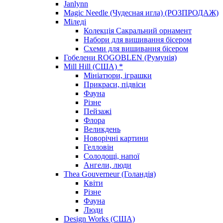
Janlynn
Magic Needle (Чудесная игла) (РОЗПРОДАЖ)
Міледі
Колекція Сакральний орнамент
Набори для вишивання бісером
Схеми для вишивання бісером
Гобелени ROGOBLEN (Румунія)
Mill Hill (США) *
Мініатюри, іграшки
Прикраси, підвіси
Фауна
Різне
Пейзажі
Флора
Великдень
Новорічні картини
Гелловін
Солодощі, напої
Ангели, люди
Thea Gouverneur (Голандія)
Квіти
Різне
Фауна
Люди
Design Works (США)