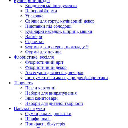
Кулінарний розділ
Кондитерські інструменти
Паперові форми
Упаковка
Свічки для торту, кулінарний декор
Підставки під солодощі
Кулінарні насадки, шприці, мішки
Вайнери
Серветки
Форми для цукерок, шоколаду *
Форми для печива
Флористика, весілля
Флористичний дріт
Флористичний декор
Аксесуари для весіль, вечірок
Інструменти та аксесуари для флористики
Творчість
Пазли картонні
Набори для видряпування
Інші канцтовари
Набори для дитячої творчості
Панські штучки
Сумки, клатчі, рюкзаки
Шарфи, шалі
Прикраси, біжутерія