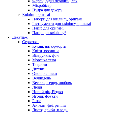
Фарби, рідкі перлини, лак
Мікробісер
Пудра для декору
Квілінг, оригамі
Набори для квілінгу, оригамі
Інструменти для квілінгу, оригамі
Папір для оригамі
Папір для квілінгу*
Декупаж
Серветки
Кухня, натюрморти
Квіти, рослини
Візерунки, фон
Морська тема
Тварини
Дитяче
Овочі, оливки
Великдень
Весілля, серця, любовь
Люди
Новий рік, Різдво
Ягоди, фрукти
Різне
Ангели, феї, релігія
Листя, гриби, плоди