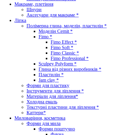
Макраме, плетіння
Шнури
Аксесуари для макраме *
Ліпка
Полімерна глина, моделін, пластилін *
Моделін Cernit *
Fimo *
Fimo Effect *
Fimo Soft *
Fimo Classic *
Fimo Professional *
Sculpey Polyform *
Глина від різних виробників *
Пластилін *
Jam clay *
Форми для пластику
Інструменти для ліплення *
Матеріали для ліплення*
Холодна емаль
Текстурні пластини для ліплення *
Каттери*
Миловаріння, косметика
Форми для мила
Форми поштучно
Фауна