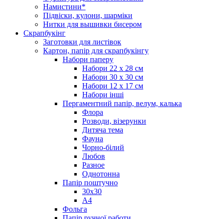
Намистини*
Підвіски, кулони, шарміки
Нитки для вышивки бисером
Скрапбукінг
Заготовки для листівок
Картон, папір для скрапбукінгу
Набори паперу
Набори 22 х 28 см
Набори 30 х 30 см
Набори 12 х 17 см
Набори інші
Пергаментний папір, велум, калька
Флора
Розводи, візерунки
Дитяча тема
Фауна
Чорно-білий
Любов
Разное
Однотонна
Папір поштучно
30х30
А4
Фольга
Папір ручної работи