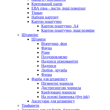
Крепований папір
ЕВА піна - листи, інші поверхні
Тішью
Набори картону
Картон поштучно
Картон поштучно, А4
Картон поштучно, інші розміри
Штампінг
Штампи
Візерунки, фон
Фауна
Різне
Поздоровляємо
Надписи різноманітні
Надписи
Любов, дружба
Флора
Фарба для штампінгу
Пігментні чорнила
Дистресингові чорнила
Крейдовані чорнила
На основі барвника (dye ink)
Аксесуари для штампінгу
Трафарети
Заготовки для альбомів, блокнотів