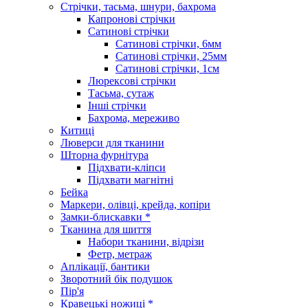
Стрічки, тасьма, шнури, бахрома
Капронові стрічки
Сатинові стрічки
Сатинові стрічки, 6мм
Сатинові стрічки, 25мм
Сатинові стрічки, 1см
Люрексові стрічки
Тасьма, сутаж
Інші стрічки
Бахрома, мереживо
Китиці
Люверси для тканини
Шторна фурнітура
Підхвати-кліпси
Підхвати магнітні
Бейка
Маркери, олівці, крейда, копіри
Замки-блискавки *
Тканина для шиття
Набори тканини, відрізи
Фетр, метраж
Аплікації, бантики
Зворотний бік подушок
Пір'я
Кравецькі ножиці *