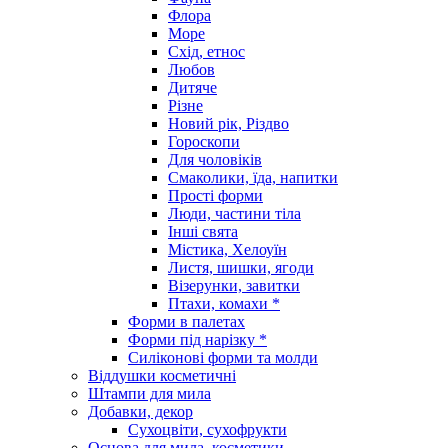
Флора
Море
Схід, етнос
Любов
Дитяче
Різне
Новий рік, Різдво
Гороскопи
Для чоловіків
Смаколики, їда, напитки
Прості форми
Люди, частини тіла
Інші свята
Містика, Хелоуїн
Листя, шишки, ягоди
Візерунки, завитки
Птахи, комахи *
Форми в палетах
Форми під нарізку *
Силіконові форми та молди
Віддушки косметичні
Штампи для мила
Добавки, декор
Сухоцвіти, сухофрукти
Основа для мила, косметики