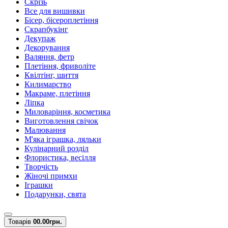
Скрізь
Все для вишивки
Бісер, бісероплетіння
Скрапбукінг
Декупаж
Декорування
Валяння, фетр
Плетіння, фриволіте
Квілтінг, шиття
Килимарство
Макраме, плетіння
Ліпка
Миловаріння, косметика
Виготовлення свічок
Малювання
М'яка іграшка, ляльки
Кулінарний розділ
Флористика, весілля
Творчість
Жіночі примхи
Іграшки
Подарунки, свята
Товарів
0
0.00грн.