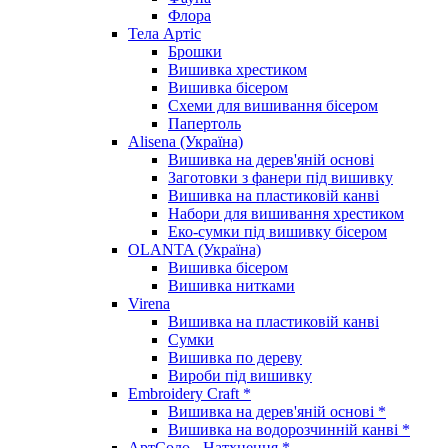
Флора
Тела Артіс
Брошки
Вишивка хрестиком
Вишивка бісером
Схеми для вишивання бісером
Папертоль
Alisena (Україна)
Вишивка на дерев'яній основі
Заготовки з фанери під вишивку
Вишивка на пластиковій канві
Набори для вишивання хрестиком
Еко-сумки під вишивку бісером
OLANTA (Україна)
Вишивка бісером
Вишивка нитками
Virena
Вишивка на пластиковій канві
Сумки
Вишивка по дереву
Вироби під вишивку
Embroidery Craft *
Вишивка на дерев'яній основі *
Вишивка на водорозчинній канві *
АртСоло - Натхнення *