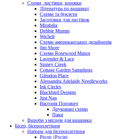
Схеми, листівки, книжки
Література по вишивці
Схеми та буклети
Заготовки для листівок
Mirabilia
Debbie Mumm
Wichelt
Схеми американських дизайнерів
Jim Shore
Cхеми Rosewood Manor
Lavender & Lace
Stoney Creek
Cottage Garden Samplings
Glendon Place
Alessandra Adelaide Needleworks
Ink Circles
Blackbird Designs
Just Nan
Вікторія Попович
Друковані схеми
Паки
Вироби з місцем для вишивки
Бісер, бісероплетіння
Набори для бісероплетіння
Ріоліс (Росія)