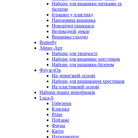
Набори для вишивки нитками та
бісером
Іграшки у пластику
Панорамна вишивка
Новорічні прикраси
Великодній декор
Вишивка гладдю
Butterfly
Абрис-Арт
Набори для творчості
Набори для вишивки хрестиком
Набори для вишивки бісером
ФрузелОк
На дерев'яній основі
Набори для вишивання хрестиком
На пластиковій основі
Набори інших виробників
Luca-S
Гобелени
Класика
Різне
Пейзажі
Фауна
Квіти
Натюрморти