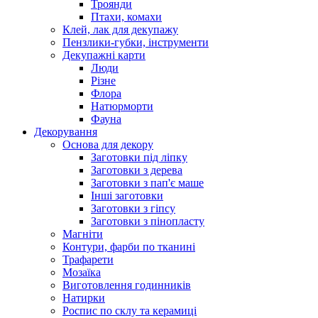
Троянди
Птахи, комахи
Клей, лак для декупажу
Пензлики-губки, інструменти
Декупажні карти
Люди
Різне
Флора
Натюрморти
Фауна
Декорування
Основа для декору
Заготовки під ліпку
Заготовки з дерева
Заготовки з пап'є маше
Інші заготовки
Заготовки з гіпсу
Заготовки з пінопласту
Магніти
Контури, фарби по тканині
Трафарети
Мозаїка
Виготовлення годинників
Натирки
Роспис по склу та керамиці