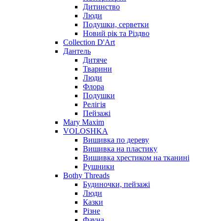
Дитинство
Люди
Подушки, серветки
Новий рік та Різдво
Collection D'Art
Дантель
Дитяче
Тварини
Люди
Флора
Подушки
Релігія
Пейзажі
Mary Maxim
VOLOSHKA
Вишивка по дереву
Вишивка на пластику
Вишивка хрестиком на тканині
Рушники
Bothy Threads
Будиночки, пейзажі
Люди
Казки
Різне
Фауна