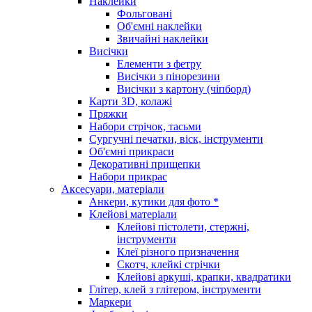
Наклейки
Фольговані
Об'ємні наклейки
Звичайні наклейки
Висічки
Елементи з фетру
Висічки з пінорезини
Висічки з картону (чіпборд)
Карти 3D, колажі
Пряжки
Набори стрічок, тасьми
Сургучні печатки, віск, інструменти
Об'ємні прикраси
Декоративні прищепки
Набори прикрас
Аксесуари, матеріали
Анкери, кутики для фото *
Клейові матеріали
Клейові пістолети, стержні,
інструменти
Клеї різного призначення
Скотч, клейкі стрічки
Клейові аркуші, крапки, квадратики
Глітер, клей з глітером, інструменти
Маркери