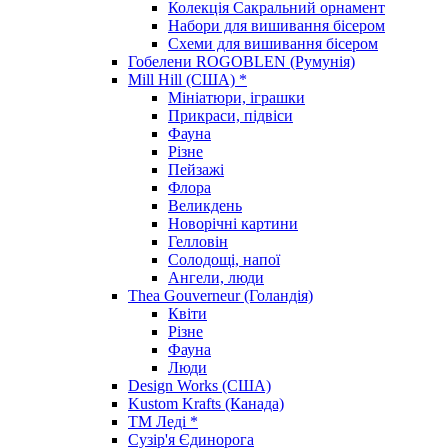
Колекція Сакральний орнамент
Набори для вишивання бісером
Схеми для вишивання бісером
Гобелени ROGOBLEN (Румунія)
Mill Hill (США) *
Мініатюри, іграшки
Прикраси, підвіси
Фауна
Різне
Пейзажі
Флора
Великдень
Новорічні картини
Гелловін
Солодощі, напої
Ангели, люди
Thea Gouverneur (Голандія)
Квіти
Різне
Фауна
Люди
Design Works (США)
Kustom Krafts (Канада)
ТМ Леді *
Сузір'я Єдинорога