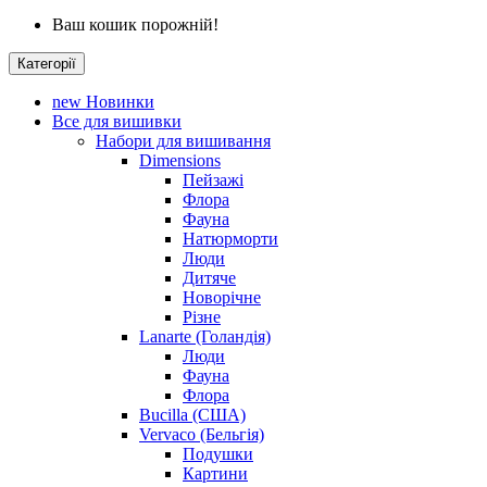
Ваш кошик порожній!
Категорії
new
Новинки
Все для вишивки
Набори для вишивання
Dimensions
Пейзажі
Флора
Фауна
Натюрморти
Люди
Дитяче
Новорічне
Різне
Lanarte (Голандія)
Люди
Фауна
Флора
Bucilla (США)
Vervaco (Бельгія)
Подушки
Картини