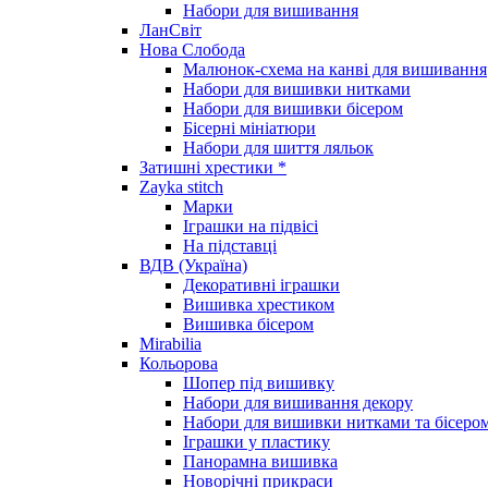
Набори для вишивання
ЛанСвіт
Нова Слобода
Малюнок-схема на канві для вишивання
Набори для вишивки нитками
Набори для вишивки бісером
Бісерні мініатюри
Набори для шиття ляльок
Затишні хрестики *
Zayka stitch
Марки
Іграшки на підвісі
На підставці
ВДВ (Україна)
Декоративні іграшки
Вишивка хрестиком
Вишивка бісером
Mirabilia
Кольорова
Шопер під вишивку
Набори для вишивання декору
Набори для вишивки нитками та бісеро
Іграшки у пластику
Панорамна вишивка
Новорічні прикраси