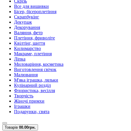
Скрізь
Все для вишивки
Бісер, бісероплетіння
Скрапбукінг
Декупаж
Декорування
Валяння, фетр
Плетіння, фриволіте
Квілтінг, шиття
Килимарство
Макраме, плетіння
Ліпка
Миловаріння, косметика
Виготовлення свічок
Малювання
М'яка іграшка, ляльки
Кулінарний розділ
Флористика, весілля
Творчість
Жіночі примхи
Іграшки
Подарунки, свята
Товарів
0
0.00грн.