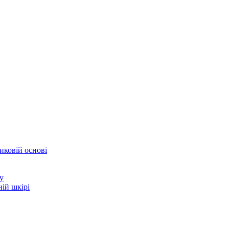
иковій основі
у
ій шкірі