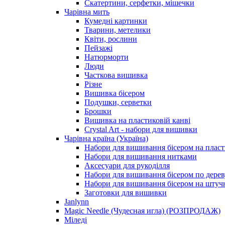
Скатертини, серфетки, мішечки
Чарiвна мить
Кумедні картинки
Тварини, метелики
Квіти, рослини
Пейзажі
Натюрморти
Люди
Часткова вишивка
Різне
Вишивка бісером
Подушки, серветки
Брошки
Вишивка на пластиковій канві
Crystal Art - набори для вишивки
Чарівна країна (Україна)
Набори для вишивання бісером на пласт
Набори для вишивання нитками
Аксесуари для рукоділля
Набори для вишивання бісером по дерев
Набори для вишивання бісером на штучн
Заготовки для вишивки
Janlynn
Magic Needle (Чудесная игла) (РОЗПРОДАЖ)
Міледі