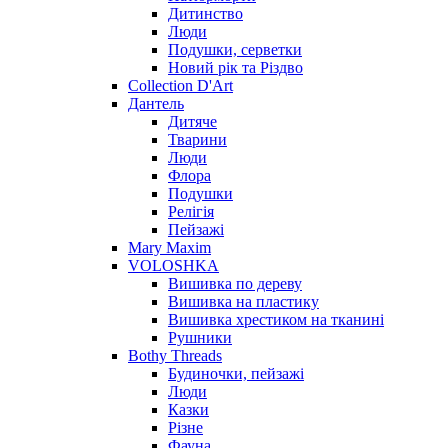
Дитинство
Люди
Подушки, серветки
Новий рік та Різдво
Collection D'Art
Дантель
Дитяче
Тварини
Люди
Флора
Подушки
Релігія
Пейзажі
Mary Maxim
VOLOSHKA
Вишивка по дереву
Вишивка на пластику
Вишивка хрестиком на тканині
Рушники
Bothy Threads
Будиночки, пейзажі
Люди
Казки
Різне
Фауна