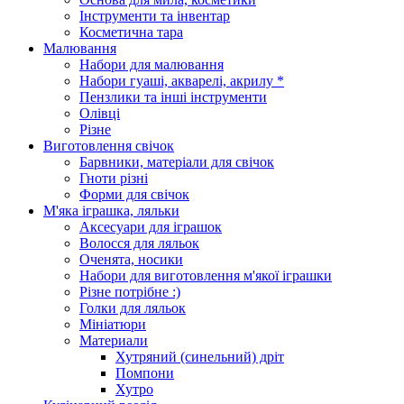
Інструменти та інвентар
Косметична тара
Малювання
Набори для малювання
Набори гуаші, акварелі, акрилу *
Пензлики та інші інструменти
Олівці
Різне
Виготовлення свічок
Барвники, матеріали для свічок
Гноти різні
Форми для свічок
М'яка іграшка, ляльки
Аксесуари для іграшок
Волосся для ляльок
Оченята, носики
Набори для виготовлення м'якої іграшки
Різне потрібне :)
Голки для ляльок
Мініатюри
Материали
Хутряний (синельний) дріт
Помпони
Хутро