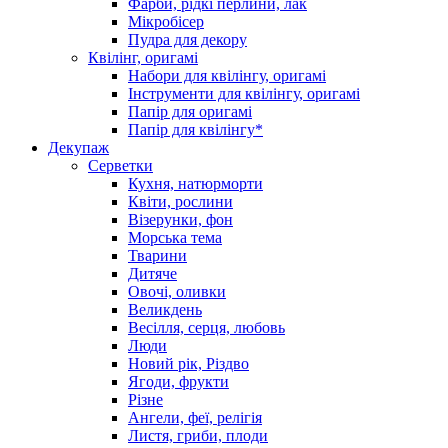
Фарби, рідкі перлини, лак
Мікробісер
Пудра для декору
Квілінг, оригамі
Набори для квілінгу, оригамі
Інструменти для квілінгу, оригамі
Папір для оригамі
Папір для квілінгу*
Декупаж
Серветки
Кухня, натюрморти
Квіти, рослини
Візерунки, фон
Морська тема
Тварини
Дитяче
Овочі, оливки
Великдень
Весілля, серця, любовь
Люди
Новий рік, Різдво
Ягоди, фрукти
Різне
Ангели, феї, релігія
Листя, гриби, плоди