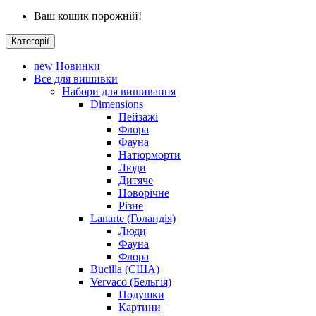
Ваш кошик порожній!
Категорії
new
Новинки
Все для вишивки
Набори для вишивання
Dimensions
Пейзажі
Флора
Фауна
Натюрморти
Люди
Дитяче
Новорічне
Різне
Lanarte (Голандія)
Люди
Фауна
Флора
Bucilla (США)
Vervaco (Бельгія)
Подушки
Картини