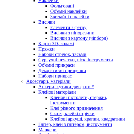
Наклейки
Фольговані
Об'ємні наклейки
Звичайні наклейки
Висічки
Елементи з фетру
Висічки з пінорезини
Висічки з картону (чіпборд)
Карти 3D, колажі
Пряжки
Набори стрічок, тасьми
Сургучні печатки, віск, інструменти
Об'ємні прикраси
Декоративні прищепки
Набори прикрас
Аксесуари, матеріали
Анкери, кутики для фото *
Клейові матеріали
Клейові пістолети, стержні,
інструменти
Клеї різного призначення
Скотч, клейкі стрічки
Клейові аркуші, крапки, квадратики
Глітер, клей з глітером, інструменти
Маркери