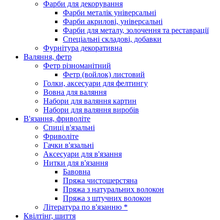
Фарби для декорування
Фарби металік універсальні
Фарби акрилові, універсальні
Фарби для металу, золочення та реставрації
Спеціальні складові, добавки
Фурнітура декоративна
Валяння, фетр
Фетр різноманітний
Фетр (войлок) листовий
Голки, аксесуари для фелтингу
Вовна для валяння
Набори для валяння картин
Набори для валяння виробів
В'язання, фриволіте
Спиці в'язальні
Фриволіте
Гачки в'язальні
Аксесуари для в'язання
Нитки для в'язання
Бавовна
Пряжа чистошерстяна
Пряжа з натуральних волокон
Пряжа з штучних волокон
Література по в'язанню *
Квілтінг, шиття