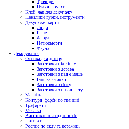
Троянди
Птахи, комахи
Клей, лак для декупажу
Пензлики-губки, інструменти
Декупажні карти
Люди
Різне
Флора
Натюрморти
Фауна
Декорування
Основа для декору
Заготовки під ліпку
Заготовки з дерева
Заготовки з пап'є маше
Інші заготовки
Заготовки з гіпсу
Заготовки з пінопласту
Магніти
Контури, фарби по тканині
Трафарети
Мозаїка
Виготовлення годинників
Натирки
Роспис по склу та керамиці