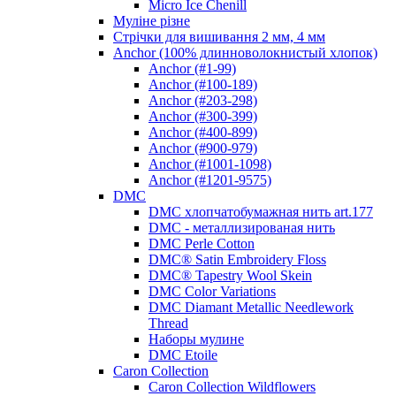
Micro Ice Chenill
Муліне різне
Стрічки для вишивання 2 мм, 4 мм
Anchor (100% длинноволокнистый хлопок)
Anchor (#1-99)
Anchor (#100-189)
Anchor (#203-298)
Anchor (#300-399)
Anchor (#400-899)
Anchor (#900-979)
Anchor (#1001-1098)
Anchor (#1201-9575)
DMC
DMC хлопчатобумажная нить art.177
DMC - металлизированая нить
DMC Perle Cotton
DMC® Satin Embroidery Floss
DMC® Tapestry Wool Skein
DMC Color Variations
DMC Diamant Metallic Needlework
Thread
Наборы мулине
DMC Etoile
Caron Collection
Caron Collection Wildflowers