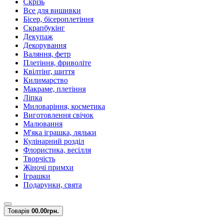
Скрізь
Все для вишивки
Бісер, бісероплетіння
Скрапбукінг
Декупаж
Декорування
Валяння, фетр
Плетіння, фриволіте
Квілтінг, шиття
Килимарство
Макраме, плетіння
Ліпка
Миловаріння, косметика
Виготовлення свічок
Малювання
М'яка іграшка, ляльки
Кулінарний розділ
Флористика, весілля
Творчість
Жіночі примхи
Іграшки
Подарунки, свята
Товарів
0
0.00грн.