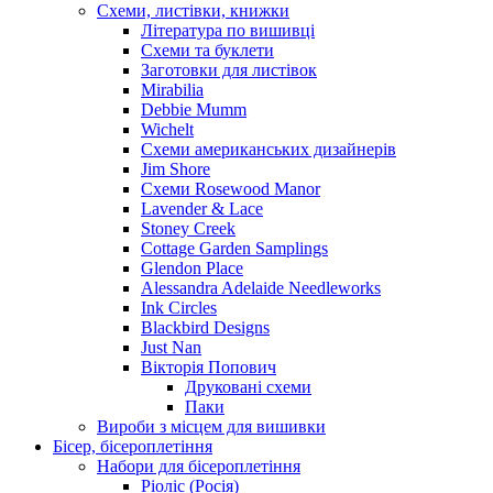
Схеми, листівки, книжки
Література по вишивці
Схеми та буклети
Заготовки для листівок
Mirabilia
Debbie Mumm
Wichelt
Схеми американських дизайнерів
Jim Shore
Cхеми Rosewood Manor
Lavender & Lace
Stoney Creek
Cottage Garden Samplings
Glendon Place
Alessandra Adelaide Needleworks
Ink Circles
Blackbird Designs
Just Nan
Вікторія Попович
Друковані схеми
Паки
Вироби з місцем для вишивки
Бісер, бісероплетіння
Набори для бісероплетіння
Ріоліс (Росія)