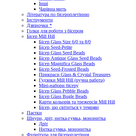
Інші
Чарівна мить
Література по бісероплетінню
Інструменти
Дзвіночки *
Голки для роботи з бісером
Бісер Mill Hill
Бісер Glass Size 6/0 та 8/0
Бісер Seed-Petite
Бісер Glass Seed Beads
Бісер Antique Glass Seed Beads
Бісер Magnifica Glass Beads
Бісер Seed-Frosted Beads
Прикраси Glass & Crystal Treasures
Гудзики Mill Hill (ручна работа)
Міні-набори бісеру
Бісер Glass Pebble Beads
Бісер Glass Bugle Beads
Карти кольорів та трежерсів Mill Hill
Бісер, що світиться у темряві
Паєтки
Шнури, дріт, нитка-гумка, мононитка
Дріт
Нитка-гумка, мононитка
Фурнітура для бісероплетіння