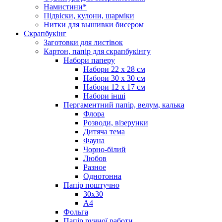
Намистини*
Підвіски, кулони, шарміки
Нитки для вышивки бисером
Скрапбукінг
Заготовки для листівок
Картон, папір для скрапбукінгу
Набори паперу
Набори 22 х 28 см
Набори 30 х 30 см
Набори 12 х 17 см
Набори інші
Пергаментний папір, велум, калька
Флора
Розводи, візерунки
Дитяча тема
Фауна
Чорно-білий
Любов
Разное
Однотонна
Папір поштучно
30х30
А4
Фольга
Папір ручної работи