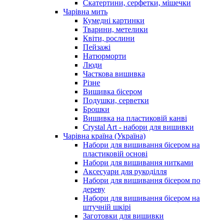
Скатертини, серфетки, мішечки
Чарiвна мить
Кумедні картинки
Тварини, метелики
Квіти, рослини
Пейзажі
Натюрморти
Люди
Часткова вишивка
Різне
Вишивка бісером
Подушки, серветки
Брошки
Вишивка на пластиковій канві
Crystal Art - набори для вишивки
Чарівна країна (Україна)
Набори для вишивання бісером на
пластиковій основі
Набори для вишивання нитками
Аксесуари для рукоділля
Набори для вишивання бісером по
дереву
Набори для вишивання бісером на
штучній шкірі
Заготовки для вишивки