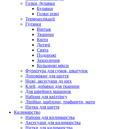
Голки, булавки
Булавки
Голки різні
Термоаплікації
Гудзики
Вінтаж
Тварини
Квіти
Дитячі
Свята
Подорожі
Захоплення
Кольорові мікси
Фурнітура для сумок, шкатулок
Допоміжне для шиття
Ножі, аксесуари до них
Клей, добавки для тканини
Для швейних машинок
Набори для квілтінгу
Лінійки, шаблони, трафарети, мати
Нитки для шиття
Килимарство
Набори для килимарства
Аксесуари для килимарства
Нитки для килимарства