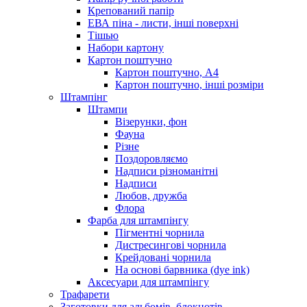
Крепований папір
ЕВА піна - листи, інші поверхні
Тішью
Набори картону
Картон поштучно
Картон поштучно, А4
Картон поштучно, інші розміри
Штампінг
Штампи
Візерунки, фон
Фауна
Різне
Поздоровляємо
Надписи різноманітні
Надписи
Любов, дружба
Флора
Фарба для штампінгу
Пігментні чорнила
Дистресингові чорнила
Крейдовані чорнила
На основі барвника (dye ink)
Аксесуари для штампінгу
Трафарети
Заготовки для альбомів, блокнотів