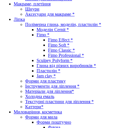
Макраме, плетіння
Шнури
Аксесуари для макраме *
Ліпка
Полімерна глина, моделін, пластилін *
Моделін Cernit *
Fimo *
Fimo Effect *
Fimo Soft *
Fimo Classic *
Fimo Professional *
Sculpey Polyform *
Глина від різних виробників *
Пластилін *
Jam clay *
Форми для пластику
Інструменти для ліплення *
Матеріали для ліплення*
Холодна емаль
Текстурні пластини для ліплення *
Каттери*
Миловаріння, косметика
Форми для мила
Форми поштучно
Фауна