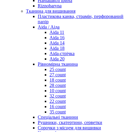
Наніашвілі Ірина
Riznobarvna
Тканина для вишивання
Пластикова канва, страмін, перфорований
папір
Aida / Аіда
Aida 11
Aida 16
Aida 14
Aida 18
Aida-стрічка
Aida 20
Рівномірна тканина
25 count
27 count
18 count
28 count
10 count
32 count
22 count
16 count
35 count
Спеціальні тканини
Рушники, скатертини, серветки
Сорочки з місцем для вишивки