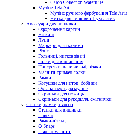
Caron Collection Waterlilies
Муліне Tela Artis
Муліне ручного фарбування Tela Artis
Нитка для вишивки Пухнастик
Аксесуари для вишивки
Оформлення картин
Ножиці
Лупи
Маркери для тканини
Різне
Гольниці, нитковдівачі
Голки для вишивання
Наперстки, вспорювачі, різаки
Магніти-тримачі голки
Рамки
Котушки для ниток, бобінки
Органайзери для муліне
Скриньки для ножиць
Скриньки для рукоділля, смітнички
Станки, рамки, пяльца
Станки для вишивки
П'яльці
Рамки-п'яльці
Q-Snaps
П'яльці магнітні