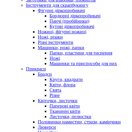
Інструменти для скрапбукингу
Фігурні діркопробивачі
Бордюрні діркопробивачі
Панчі (пробійники)
Кутові діркопробивачі
Ножиці, фігурні ножиці
Ножі, різаки
Різні інструменти
Машинки, ножі, папки
Папки, пластини для тиснення
Ножі
Машинки та приспособи для них
Прикраси
Брадси
Круги, квадрати
Квіти, флора
Свята
Різне
Квіточки, листочки
Паперові квіти
Тканинні квіти
Листочки, пелюстки
Половинки намистин, стрази, камінчики
Люверси