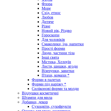
Флора
Море
Схід, етнос
Любов
Дитяче
Різне
Новий рік, Різдво
Гороскопи
Для чоловіків
Смаколики, їда, напитки
Прості форми
Люди, частини тіла
Інші свята
Містика, Хелоуїн
Листя, шишки, ягоди
Візерунки, завитки
Птахи, комахи *
Форми в палетах
Форми під нарізку *
Силіконові форми та молди
Віддушки косметичні
Штампи для мила
Добавки, декор
Сухоцвіти, сухофрукти
Основа для мила, косметики