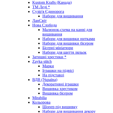
Kustom Krafts (Канада)
ТМ Леді *
Сузір'я Єдинорога
Набори для вишивання
ЛанСвіт
Нова Слобода
Малюнок-схема на канві для
вишивання
Набори для вишивки нитками
Набори для вишивки бісером
Бісерні мініатюри
Набори для шиття ляльок
Затишні хрестики *
Zayka stitch
Марки
Іграшки на підвісі
На підставці
ВДВ (Україна)
Декоративні іграшки
Вишивка хрестиком
Вишивка бісером
Mirabilia
Кольорова
Шопер під вишивку
Набори для вишивання декору