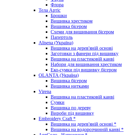
Флора
Тела Артіс
Брошки
Вишивка хрестиком
Вишивка бісером
Схеми для вишивання бісером
Папертоль
Alisena (Україна)
Вишивка на дерев'яній основі
Заготовки з фанери під вишивку
Вишивка на пластиковій канві
Набори для вишивання хрестиком
Еко-сумки під вишивку бісером
OLANTA (Україна)
Вишивка бісером
Вишивка нитками
Virena
Вишивка на пластиковій канві
Сумки
Вишивка по дереву
Вироби під вишивку
Embroidery Craft *
Вишивка на дерев'яній основі *
Вишивка на водорозчинній канві *
АртСоло - Натхнення *