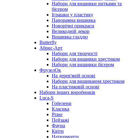
Набори для вишивки нитками та
бісером
Іграшки у пластику
Панорамна вишивка
Новорічні прикраси
Великодній декор
Вишивка гладдю
Butterfly
Абрис-Арт
Набори для творчості
Набори для вишивки хрестиком
Набори для вишивки бісером
ФрузелОк
На дерев'яній основі
Набори для вишивання хрестиком
На пластиковій основі
Набори інших виробників
Luca-S
Гобелени
Класика
Різне
Пейзажі
Фауна
Квіти
Натюрморти