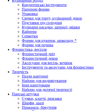
Кулінарний розділ
Кондитерські інструменти
Паперові форми
Упаковка
Свічки для торту, кулінарний декор
Підставки під солодощі
Кулінарні насадки, шприці, мішки
Вайнери
Серветки
Форми для цукерок, шоколаду *
Форми для печива
Флористика, весілля
Флористичний дріт
Флористичний декор
Аксесуари для весіль, вечірок
Інструменти та аксесуари для флористики
Творчість
Пазли картонні
Набори для видряпування
Інші канцтовари
Набори для дитячої творчості
Панські штучки
Сумки, клатчі, рюкзаки
Шарфи, шалі
Прикраси, біжутерія