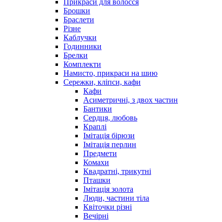
Прикраси для волосся
Брошки
Браслети
Різне
Каблучки
Годинники
Брелки
Комплекти
Намисто, прикраси на шию
Сережки, кліпси, кафи
Кафи
Асиметричні, з двох частин
Бантики
Сердця, любовь
Краплі
Імітація бірюзи
Імітація перлин
Предмети
Комахи
Квадратні, трикутні
Пташки
Імітація золота
Люди, частини тіла
Квіточки різні
Вечірні