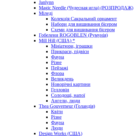
Janlynn
Magic Needle (Чудесная игла) (РОЗПРОДАЖ)
Міледі
Колекція Сакральний орнамент
Набори для вишивання бісером
Схеми для вишивання бісером
Гобелени ROGOBLEN (Румунія)
Mill Hill (США) *
Мініатюри, іграшки
Прикраси, підвіси
Фауна
Різне
Пейзажі
Флора
Великдень
Новорічні картини
Гелловін
Солодощі, напої
Ангели, люди
Thea Gouverneur (Голандія)
Квіти
Різне
Фауна
Люди
Design Works (США)