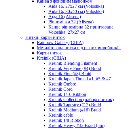
Канва з фоновим малюнком
Aida 16, 27х27 см (Voloshka)
Aida 16, 30х40 см (Voloshka)
Аїда 16 (Alisena)
Рівномірка 32 (Alisena)
Канва рівномірна 32 принтована
Voloshka, 27х27 см
Нитки, карти ниток
Rainbow Gallery (США)
Металізована нитка від різних виробників
Карти ниток
Kreinik (США)
Kreinik Blending Filament
Kreinik Very Fine (#4) Braid
Kreinik Fine (#8) Braid
Kreinik Japan Thread #1, #5 & #7
Kreinik Ombre
Kreinik Cord
Kreinik 1/16 Ribbon
Kreinik Collection (наборы ниток)
Kreinik Tapestry (#12) Braid
Kreinik Medium (#16) Braid
Kreinik cable
Kreinik 1/8 Ribbon
Kreinik Heavy #32 Braid (5m)