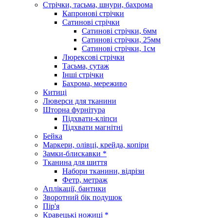
Стрічки, тасьма, шнури, бахрома
Капронові стрічки
Сатинові стрічки
Сатинові стрічки, 6мм
Сатинові стрічки, 25мм
Сатинові стрічки, 1см
Люрексові стрічки
Тасьма, сутаж
Інші стрічки
Бахрома, мереживо
Китиці
Люверси для тканини
Шторна фурнітура
Підхвати-кліпси
Підхвати магнітні
Бейка
Маркери, олівці, крейда, копіри
Замки-блискавки *
Тканина для шиття
Набори тканини, відрізи
Фетр, метраж
Аплікації, бантики
Зворотний бік подушок
Пір'я
Кравецькі ножиці *