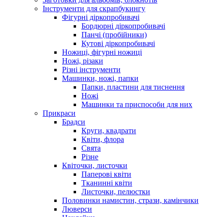
Інструменти для скрапбукингу
Фігурні діркопробивачі
Бордюрні діркопробивачі
Панчі (пробійники)
Кутові діркопробивачі
Ножиці, фігурні ножиці
Ножі, різаки
Різні інструменти
Машинки, ножі, папки
Папки, пластини для тиснення
Ножі
Машинки та приспособи для них
Прикраси
Брадси
Круги, квадрати
Квіти, флора
Свята
Різне
Квіточки, листочки
Паперові квіти
Тканинні квіти
Листочки, пелюстки
Половинки намистин, стрази, камінчики
Люверси