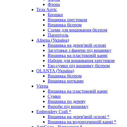
Флора
Тела Артіс
Брошки
Вишивка хрестиком
Вишивка бісером
Схеми для вишивання бісером
Папертоль
Alisena (Україна)
Вишивка на дерев'яній основі
Заготовки з фанери під вишивку
Вишивка на пластиковій канві
Набори для вишивання хрестиком
Еко-сумки під вишивку бісером
OLANTA (Україна)
Вишивка бісером
Вишивка нитками
Virena
Вишивка на пластиковій канві
Сумки
Вишивка по дереву
Вироби під вишивку
Embroidery Craft *
Вишивка на дерев'яній основі *
Вишивка на водорозчинній канві *
АртСоло - Натхнення *