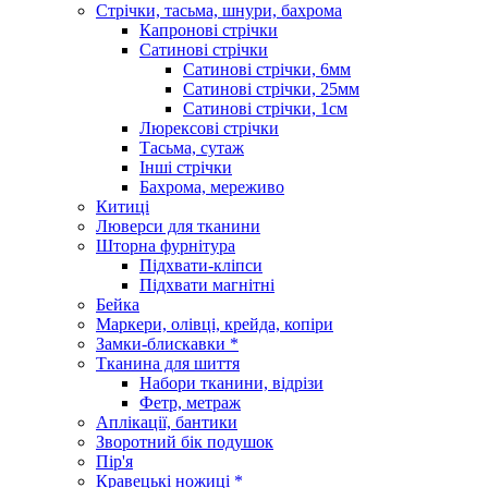
Стрічки, тасьма, шнури, бахрома
Капронові стрічки
Сатинові стрічки
Сатинові стрічки, 6мм
Сатинові стрічки, 25мм
Сатинові стрічки, 1см
Люрексові стрічки
Тасьма, сутаж
Інші стрічки
Бахрома, мереживо
Китиці
Люверси для тканини
Шторна фурнітура
Підхвати-кліпси
Підхвати магнітні
Бейка
Маркери, олівці, крейда, копіри
Замки-блискавки *
Тканина для шиття
Набори тканини, відрізи
Фетр, метраж
Аплікації, бантики
Зворотний бік подушок
Пір'я
Кравецькі ножиці *