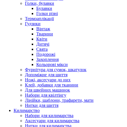
Голки, булавки
Булавки
Голки різні
Термоаплікації
Гудзики
Вінтаж
Тварини
Квіти
Дитячі
Свята
Подорожі
Захоплення
Кольорові мікси
Фурнітура для сумок, шкатулок
Допоміжне для шиття
Ножі, аксесуари до них
Клей, добавки для тканини
Для швейних машинок
Набори для квілтінгу
Лінійки, шаблони, трафарети, мати
Нитки для шиття
Килимарство
Набори для килимарства
Аксесуари для килимарства
Нитки для килимарства