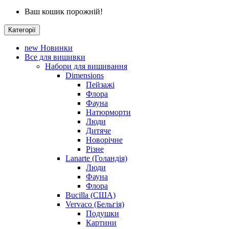
Ваш кошик порожній!
Категорії
new
Новинки
Все для вишивки
Набори для вишивання
Dimensions
Пейзажі
Флора
Фауна
Натюрморти
Люди
Дитяче
Новорічне
Різне
Lanarte (Голандія)
Люди
Фауна
Флора
Bucilla (США)
Vervaco (Бельгія)
Подушки
Картини