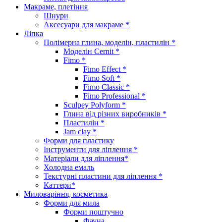
Макраме, плетіння
Шнури
Аксесуари для макраме *
Ліпка
Полімерна глина, моделін, пластилін *
Моделін Cernit *
Fimo *
Fimo Effect *
Fimo Soft *
Fimo Classic *
Fimo Professional *
Sculpey Polyform *
Глина від різних виробників *
Пластилін *
Jam clay *
Форми для пластику
Інструменти для ліплення *
Матеріали для ліплення*
Холодна емаль
Текстурні пластини для ліплення *
Каттери*
Миловаріння, косметика
Форми для мила
Форми поштучно
Фауна