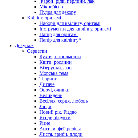
Фарби, рідкі перлини, лак
Мікробісер
Пудра для декору
Квілінг, оригамі
Набори для квілінгу, оригамі
Інструменти для квілінгу, оригамі
Папір для оригамі
Папір для квілінгу*
Декупаж
Серветки
Кухня, натюрморти
Квіти, рослини
Візерунки, фон
Морська тема
Тварини
Дитяче
Овочі, оливки
Великдень
Весілля, серця, любовь
Люди
Новий рік, Різдво
Ягоди, фрукти
Різне
Ангели, феї, релігія
Листя, гриби, плоди