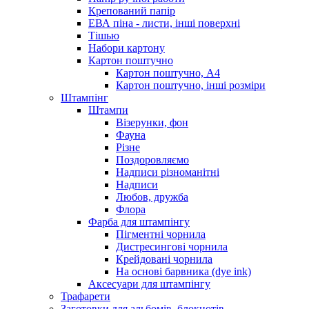
Крепований папір
ЕВА піна - листи, інші поверхні
Тішью
Набори картону
Картон поштучно
Картон поштучно, А4
Картон поштучно, інші розміри
Штампінг
Штампи
Візерунки, фон
Фауна
Різне
Поздоровляємо
Надписи різноманітні
Надписи
Любов, дружба
Флора
Фарба для штампінгу
Пігментні чорнила
Дистресингові чорнила
Крейдовані чорнила
На основі барвника (dye ink)
Аксесуари для штампінгу
Трафарети
Заготовки для альбомів, блокнотів