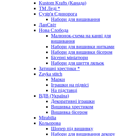
Kustom Krafts (Канада)
ТМ Леді *
Сузір'я Єдинорога
Набори для вишивання
ЛанСвіт
Нова Слобода
Малюнок-схема на канві для
вишивання
Набори для вишивки нитками
Набори для вишивки бісером
Бісерні мініатюри
Набори для шиття ляльок
Затишні хрестики *
Zayka stitch
Марки
Іграшки на підвісі
На підставці
ВДВ (Україна)
Декоративні іграшки
Вишивка хрестиком
Вишивка бісером
Mirabilia
Кольорова
Шопер під вишивку
Набори для вишивання декору