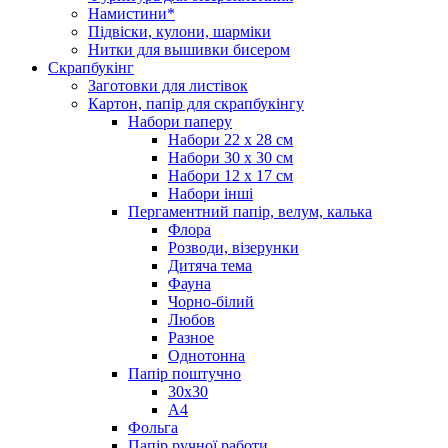
Намистини*
Підвіски, кулони, шарміки
Нитки для вышивки бисером
Скрапбукінг
Заготовки для листівок
Картон, папір для скрапбукінгу
Набори паперу
Набори 22 х 28 см
Набори 30 х 30 см
Набори 12 х 17 см
Набори інші
Пергаментний папір, велум, калька
Флора
Розводи, візерунки
Дитяча тема
Фауна
Чорно-білий
Любов
Разное
Однотонна
Папір поштучно
30х30
А4
Фольга
Папір ручної работи