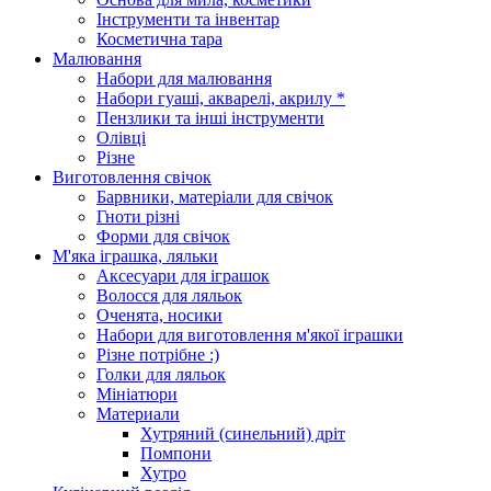
Інструменти та інвентар
Косметична тара
Малювання
Набори для малювання
Набори гуаші, акварелі, акрилу *
Пензлики та інші інструменти
Олівці
Різне
Виготовлення свічок
Барвники, матеріали для свічок
Гноти різні
Форми для свічок
М'яка іграшка, ляльки
Аксесуари для іграшок
Волосся для ляльок
Оченята, носики
Набори для виготовлення м'якої іграшки
Різне потрібне :)
Голки для ляльок
Мініатюри
Материали
Хутряний (синельний) дріт
Помпони
Хутро