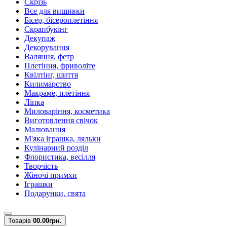
Скрізь
Все для вишивки
Бісер, бісероплетіння
Скрапбукінг
Декупаж
Декорування
Валяння, фетр
Плетіння, фриволіте
Квілтінг, шиття
Килимарство
Макраме, плетіння
Ліпка
Миловаріння, косметика
Виготовлення свічок
Малювання
М'яка іграшка, ляльки
Кулінарний розділ
Флористика, весілля
Творчість
Жіночі примхи
Іграшки
Подарунки, свята
Товарів
0
0.00грн.