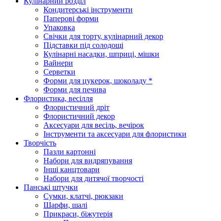
Кулінарний розділ
Кондитерські інструменти
Паперові форми
Упаковка
Свічки для торту, кулінарний декор
Підставки під солодощі
Кулінарні насадки, шприці, мішки
Вайнери
Серветки
Форми для цукерок, шоколаду *
Форми для печива
Флористика, весілля
Флористичний дріт
Флористичний декор
Аксесуари для весіль, вечірок
Інструменти та аксесуари для флористики
Творчість
Пазли картонні
Набори для видряпування
Інші канцтовари
Набори для дитячої творчості
Панські штучки
Сумки, клатчі, рюкзаки
Шарфи, шалі
Прикраси, біжутерія