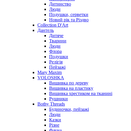
Дитинство
Люди
Подушки, серветки
Новий рік та Різдво
Collection D'Art
Дантель
Дитяче
Тварини
Люди
Флора
Подушки
Релігія
Пейзажі
Mary Maxim
VOLOSHKA
Вишивка по дереву
Вишивка на пластику
Вишивка хрестиком на тканині
Рушники
Bothy Threads
Будиночки, пейзажі
Люди
Казки
Різне
Фауна