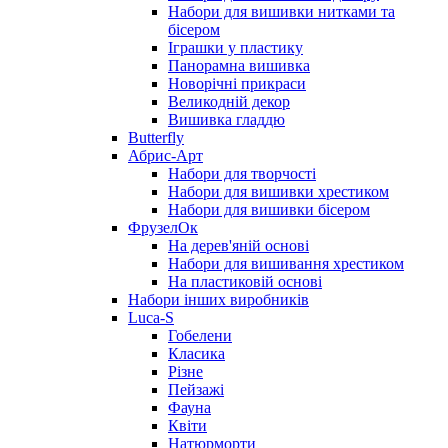
Набори для вишивки нитками та
бісером
Іграшки у пластику
Панорамна вишивка
Новорічні прикраси
Великодній декор
Вишивка гладдю
Butterfly
Абрис-Арт
Набори для творчості
Набори для вишивки хрестиком
Набори для вишивки бісером
ФрузелОк
На дерев'яній основі
Набори для вишивання хрестиком
На пластиковій основі
Набори інших виробників
Luca-S
Гобелени
Класика
Різне
Пейзажі
Фауна
Квіти
Натюрморти