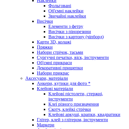
Наклейки
Фольговані
Об'ємні наклейки
Звичайні наклейки
Висічки
Елементи з фетру
Висічки з пінорезини
Висічки з картону (чіпборд)
Карти 3D, колажі
Пряжки
Набори стрічок, тасьми
Сургучні печатки, віск, інструменти
Об'ємні прикраси
Декоративні прищепки
Набори прикрас
Аксесуари, матеріали
Анкери, кутики для фото *
Клейові матеріали
Клейові пістолети, стержні,
інструменти
Клеї різного призначення
Скотч, клейкі стрічки
Клейові аркуші, крапки, квадратики
Глітер, клей з глітером, інструменти
Маркери