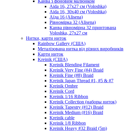
Канва з фоновим малюнком
Aida 16, 27х27 см (Voloshka)
Aida 16, 30х40 см (Voloshka)
Аїда 16 (Alisena)
Рівномірка 32 (Alisena)
Канва рівномірна 32 принтована
Voloshka, 27х27 см
Нитки, карти ниток
Rainbow Gallery (США)
Металізована нитка від різних виробників
Карти ниток
Kreinik (США)
Kreinik Blending Filament
Kreinik Very Fine (#4) Braid
Kreinik Fine (#8) Braid
Kreinik Japan Thread #1, #5 & #7
Kreinik Ombre
Kreinik Cord
Kreinik 1/16 Ribbon
Kreinik Collection (наборы ниток)
Kreinik Tapestry (#12) Braid
Kreinik Medium (#16) Braid
Kreinik cable
Kreinik 1/8 Ribbon
Kreinik Heavy #32 Braid (5m)