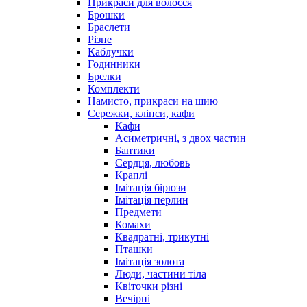
Прикраси для волосся
Брошки
Браслети
Різне
Каблучки
Годинники
Брелки
Комплекти
Намисто, прикраси на шию
Сережки, кліпси, кафи
Кафи
Асиметричні, з двох частин
Бантики
Сердця, любовь
Краплі
Імітація бірюзи
Імітація перлин
Предмети
Комахи
Квадратні, трикутні
Пташки
Імітація золота
Люди, частини тіла
Квіточки різні
Вечірні