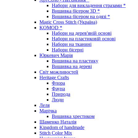
Набори для викладення стразами *
Вишивка бісером 3D *
Вишивка бісером на одязі *
Magic Cross Stitch (Україна)
KOMOD *
Набори на дерев'яній основі
Набори на пластиковій основі
Набори на тканині
Набори бісерні
Юркевич Марія
Вишивка на пластику
Вишивка на дереві
Світ можливостей
Heritage Crafts
Флора
Фауна
Природа
Люди
Леля
Марічка
Вишивка хрестиком
Шаменко Наталія
Kingdom of handmade
Stitch Color Mix