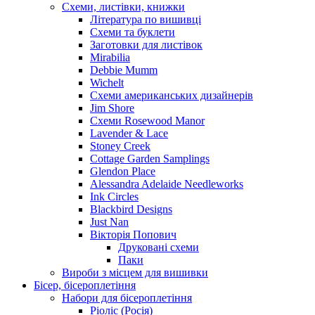
Схеми, листівки, книжки
Література по вишивці
Схеми та буклети
Заготовки для листівок
Mirabilia
Debbie Mumm
Wichelt
Схеми американських дизайнерів
Jim Shore
Cхеми Rosewood Manor
Lavender & Lace
Stoney Creek
Cottage Garden Samplings
Glendon Place
Alessandra Adelaide Needleworks
Ink Circles
Blackbird Designs
Just Nan
Вікторія Попович
Друковані схеми
Паки
Вироби з місцем для вишивки
Бісер, бісероплетіння
Набори для бісероплетіння
Ріоліс (Росія)