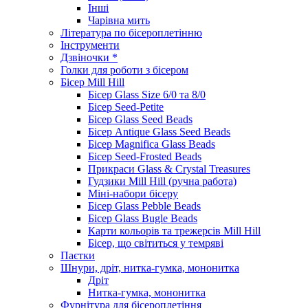
Інші
Чарівна мить
Література по бісероплетінню
Інструменти
Дзвіночки *
Голки для роботи з бісером
Бісер Mill Hill
Бісер Glass Size 6/0 та 8/0
Бісер Seed-Petite
Бісер Glass Seed Beads
Бісер Antique Glass Seed Beads
Бісер Magnifica Glass Beads
Бісер Seed-Frosted Beads
Прикраси Glass & Crystal Treasures
Гудзики Mill Hill (ручна работа)
Міні-набори бісеру
Бісер Glass Pebble Beads
Бісер Glass Bugle Beads
Карти кольорів та трежерсів Mill Hill
Бісер, що світиться у темряві
Паєтки
Шнури, дріт, нитка-гумка, мононитка
Дріт
Нитка-гумка, мононитка
Фурнітура для бісероплетіння