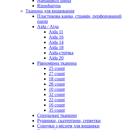
Наніашвілі Ірина
Riznobarvna
Тканина для вишивання
Пластикова канва, страмін, перфорований
папір
Aida / Аіда
Aida 11
Aida 16
Aida 14
Aida 18
Aida-стрічка
Aida 20
Рівномірна тканина
25 count
27 count
18 count
28 count
10 count
32 count
22 count
16 count
35 count
Спеціальні тканини
Рушники, скатертини, серветки
Сорочки з місцем для вишивки