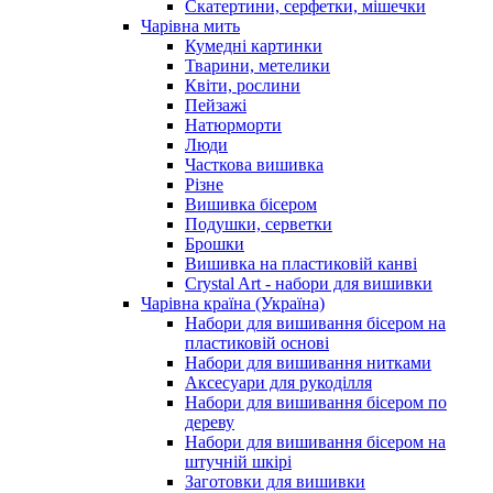
Скатертини, серфетки, мішечки
Чарiвна мить
Кумедні картинки
Тварини, метелики
Квіти, рослини
Пейзажі
Натюрморти
Люди
Часткова вишивка
Різне
Вишивка бісером
Подушки, серветки
Брошки
Вишивка на пластиковій канві
Crystal Art - набори для вишивки
Чарівна країна (Україна)
Набори для вишивання бісером на
пластиковій основі
Набори для вишивання нитками
Аксесуари для рукоділля
Набори для вишивання бісером по
дереву
Набори для вишивання бісером на
штучній шкірі
Заготовки для вишивки