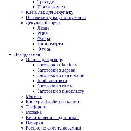
Троянди
Птахи, комахи
Клей, лак для декупажу
Пензлики-губки, інструменти
Декупажні карти
Люди
Різне
Флора
Натюрморти
Фауна
Декорування
Основа для декору
Заготовки під ліпку
Заготовки з дерева
Заготовки з пап'є маше
Інші заготовки
Заготовки з гіпсу
Заготовки з пінопласту
Магніти
Контури, фарби по тканині
Трафарети
Мозаїка
Виготовлення годинників
Натирки
Роспис по склу та керамиці