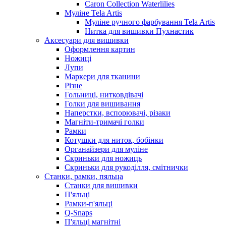
Caron Collection Waterlilies
Муліне Tela Artis
Муліне ручного фарбування Tela Artis
Нитка для вишивки Пухнастик
Аксесуари для вишивки
Оформлення картин
Ножиці
Лупи
Маркери для тканини
Різне
Гольниці, нитковдівачі
Голки для вишивання
Наперстки, вспорювачі, різаки
Магніти-тримачі голки
Рамки
Котушки для ниток, бобінки
Органайзери для муліне
Скриньки для ножиць
Скриньки для рукоділля, смітнички
Станки, рамки, пяльца
Станки для вишивки
П'яльці
Рамки-п'яльці
Q-Snaps
П'яльці магнітні