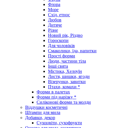
Флора
Море
Схід, етнос
Любов
Дитяче
Різне
Новий рік, Різдво
Гороскопи
Для чоловіків
Смаколики, їда, напитки
Прості форми
Люди, частини тіла
Інші свята
Містика, Хелоуїн
Листя, шишки, ягоди
Візерунки, завитки
Птахи, комахи *
Форми в палетах
Форми під нарізку *
Силіконові форми та молди
Віддушки косметичні
Штампи для мила
Добавки, декор
Сухоцвіти, сухофрукти
Основа для мила, косметики