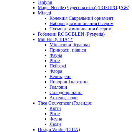
Janlynn
Magic Needle (Чудесная игла) (РОЗПРОДАЖ)
Міледі
Колекція Сакральний орнамент
Набори для вишивання бісером
Схеми для вишивання бісером
Гобелени ROGOBLEN (Румунія)
Mill Hill (США) *
Мініатюри, іграшки
Прикраси, підвіси
Фауна
Різне
Пейзажі
Флора
Великдень
Новорічні картини
Гелловін
Солодощі, напої
Ангели, люди
Thea Gouverneur (Голандія)
Квіти
Різне
Фауна
Люди
Design Works (США)