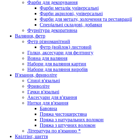
Фарби для декорування
Фарби металік універсальні
Фарби акрилові, універсальні
Фарби для металу, золочення та реставрації
Спеціальні складові, добавки
Фурнітура декоративна
Валяння, фетр
Фетр різноманітний
Фетр (войлок) листовий
Голки, аксесуари для фелтингу
Вовна для валяння
Набори для валяння картин
Набори для валяння виробів
В'язання, фриволіте
Спиці в'язальні
Фриволіте
Гачки в'язальні
Аксесуари для в'язання
Нитки для в'язання
Бавовна
Пряжа чистошерстяна
Пряжа з натуральних волокон
Пряжа з штучних волокон
Література по в'язанню *
Квілтінг, шиття