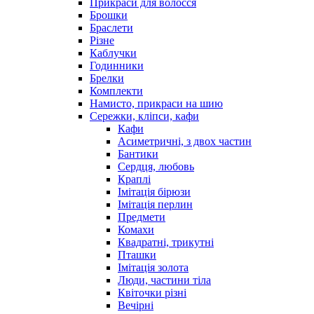
Прикраси для волосся
Брошки
Браслети
Різне
Каблучки
Годинники
Брелки
Комплекти
Намисто, прикраси на шию
Сережки, кліпси, кафи
Кафи
Асиметричні, з двох частин
Бантики
Сердця, любовь
Краплі
Імітація бірюзи
Імітація перлин
Предмети
Комахи
Квадратні, трикутні
Пташки
Імітація золота
Люди, частини тіла
Квіточки різні
Вечірні