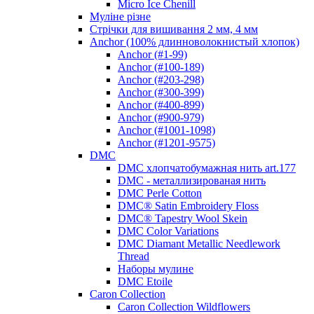
Micro Ice Chenill
Муліне різне
Стрічки для вишивання 2 мм, 4 мм
Anchor (100% длинноволокнистый хлопок)
Anchor (#1-99)
Anchor (#100-189)
Anchor (#203-298)
Anchor (#300-399)
Anchor (#400-899)
Anchor (#900-979)
Anchor (#1001-1098)
Anchor (#1201-9575)
DMC
DMC хлопчатобумажная нить art.177
DMC - металлизированая нить
DMC Perle Cotton
DMC® Satin Embroidery Floss
DMC® Tapestry Wool Skein
DMC Color Variations
DMC Diamant Metallic Needlework
Thread
Наборы мулине
DMC Etoile
Caron Collection
Caron Collection Wildflowers