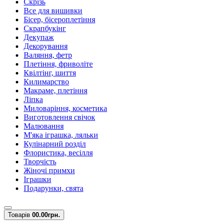
Скрізь
Все для вишивки
Бісер, бісероплетіння
Скрапбукінг
Декупаж
Декорування
Валяння, фетр
Плетіння, фриволіте
Квілтінг, шиття
Килимарство
Макраме, плетіння
Ліпка
Миловаріння, косметика
Виготовлення свічок
Малювання
М'яка іграшка, ляльки
Кулінарний розділ
Флористика, весілля
Творчість
Жіночі примхи
Іграшки
Подарунки, свята
Товарів
0
0.00грн.