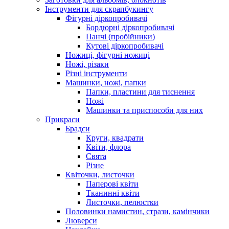
Інструменти для скрапбукингу
Фігурні діркопробивачі
Бордюрні діркопробивачі
Панчі (пробійники)
Кутові діркопробивачі
Ножиці, фігурні ножиці
Ножі, різаки
Різні інструменти
Машинки, ножі, папки
Папки, пластини для тиснення
Ножі
Машинки та приспособи для них
Прикраси
Брадси
Круги, квадрати
Квіти, флора
Свята
Різне
Квіточки, листочки
Паперові квіти
Тканинні квіти
Листочки, пелюстки
Половинки намистин, стрази, камінчики
Люверси