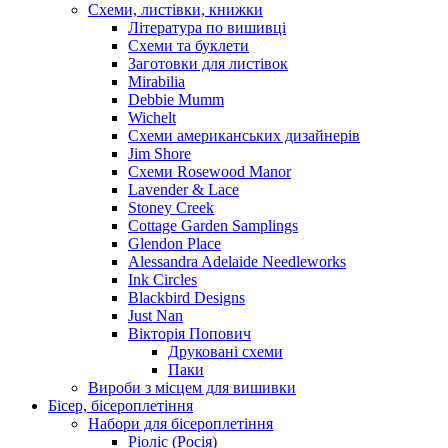
Схеми, листівки, книжки
Література по вишивці
Схеми та буклети
Заготовки для листівок
Mirabilia
Debbie Mumm
Wichelt
Схеми американських дизайнерів
Jim Shore
Cхеми Rosewood Manor
Lavender & Lace
Stoney Creek
Cottage Garden Samplings
Glendon Place
Alessandra Adelaide Needleworks
Ink Circles
Blackbird Designs
Just Nan
Вікторія Попович
Друковані схеми
Паки
Вироби з місцем для вишивки
Бісер, бісероплетіння
Набори для бісероплетіння
Ріоліс (Росія)