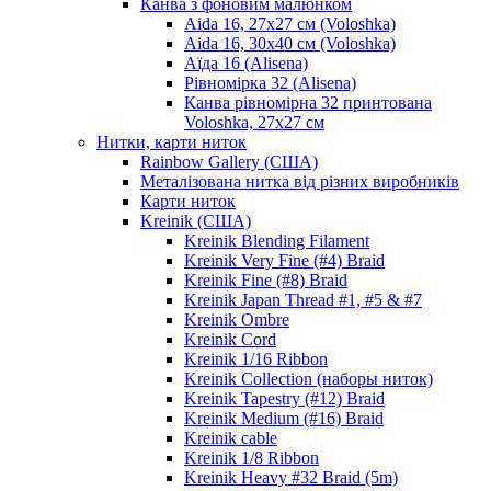
Канва з фоновим малюнком
Aida 16, 27х27 см (Voloshka)
Aida 16, 30х40 см (Voloshka)
Аїда 16 (Alisena)
Рівномірка 32 (Alisena)
Канва рівномірна 32 принтована
Voloshka, 27х27 см
Нитки, карти ниток
Rainbow Gallery (США)
Металізована нитка від різних виробників
Карти ниток
Kreinik (США)
Kreinik Blending Filament
Kreinik Very Fine (#4) Braid
Kreinik Fine (#8) Braid
Kreinik Japan Thread #1, #5 & #7
Kreinik Ombre
Kreinik Cord
Kreinik 1/16 Ribbon
Kreinik Collection (наборы ниток)
Kreinik Tapestry (#12) Braid
Kreinik Medium (#16) Braid
Kreinik cable
Kreinik 1/8 Ribbon
Kreinik Heavy #32 Braid (5m)