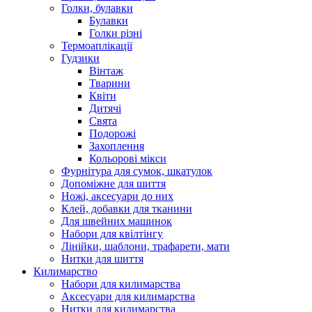
Голки, булавки
Булавки
Голки різні
Термоаплікації
Гудзики
Вінтаж
Тварини
Квіти
Дитячі
Свята
Подорожі
Захоплення
Кольорові мікси
Фурнітура для сумок, шкатулок
Допоміжне для шиття
Ножі, аксесуари до них
Клей, добавки для тканини
Для швейних машинок
Набори для квілтінгу
Лінійки, шаблони, трафарети, мати
Нитки для шиття
Килимарство
Набори для килимарства
Аксесуари для килимарства
Нитки для килимарства