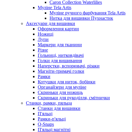
Caron Collection Waterlilies
Муліне Tela Artis
Муліне ручного фарбування Tela Artis
Нитка для вишивки Пухнастик
Аксесуари для вишивки
Оформлення картин
Ножиці
Лупи
Маркери для тканини
Різне
Гольниці, нитковдівачі
Голки для вишивання
Наперстки, вспорювачі, різаки
Магніти-тримачі голки
Рамки
Котушки для ниток, бобінки
Органайзери для муліне
Скриньки для ножиць
Скриньки для рукоділля, смітнички
Станки, рамки, пяльца
Станки для вишивки
П'яльці
Рамки-п'яльці
Q-Snaps
П'яльці магнітні