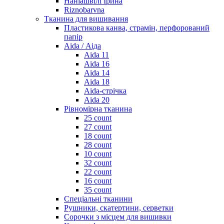
Наніашвілі Ірина
Riznobarvna
Тканина для вишивання
Пластикова канва, страмін, перфорований
папір
Aida / Аіда
Aida 11
Aida 16
Aida 14
Aida 18
Aida-стрічка
Aida 20
Рівномірна тканина
25 count
27 count
18 count
28 count
10 count
32 count
22 count
16 count
35 count
Спеціальні тканини
Рушники, скатертини, серветки
Сорочки з місцем для вишивки