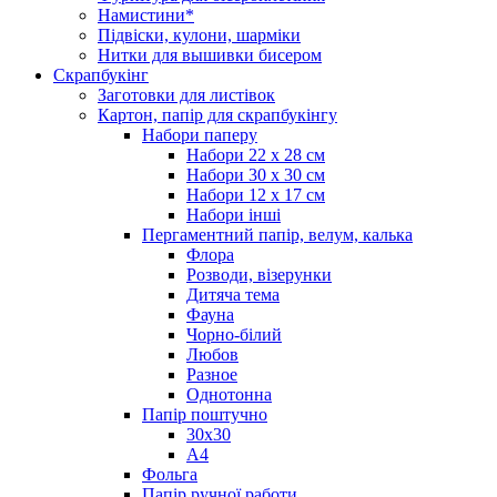
Намистини*
Підвіски, кулони, шарміки
Нитки для вышивки бисером
Скрапбукінг
Заготовки для листівок
Картон, папір для скрапбукінгу
Набори паперу
Набори 22 х 28 см
Набори 30 х 30 см
Набори 12 х 17 см
Набори інші
Пергаментний папір, велум, калька
Флора
Розводи, візерунки
Дитяча тема
Фауна
Чорно-білий
Любов
Разное
Однотонна
Папір поштучно
30х30
А4
Фольга
Папір ручної работи