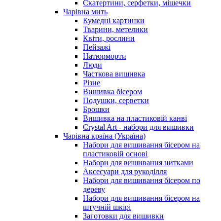
Скатертини, серфетки, мішечки
Чарiвна мить
Кумедні картинки
Тварини, метелики
Квіти, рослини
Пейзажі
Натюрморти
Люди
Часткова вишивка
Різне
Вишивка бісером
Подушки, серветки
Брошки
Вишивка на пластиковій канві
Crystal Art - набори для вишивки
Чарівна країна (Україна)
Набори для вишивання бісером на
пластиковій основі
Набори для вишивання нитками
Аксесуари для рукоділля
Набори для вишивання бісером по
дереву
Набори для вишивання бісером на
штучній шкірі
Заготовки для вишивки