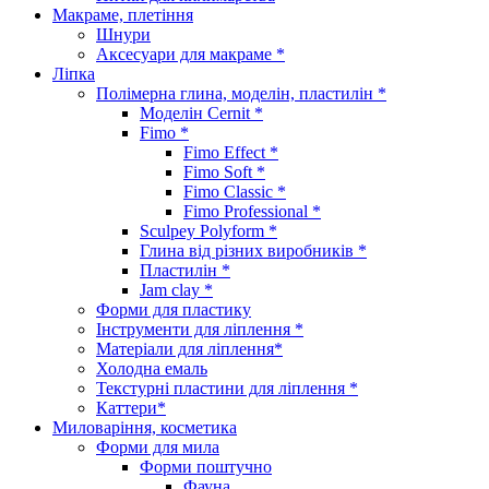
Макраме, плетіння
Шнури
Аксесуари для макраме *
Ліпка
Полімерна глина, моделін, пластилін *
Моделін Cernit *
Fimo *
Fimo Effect *
Fimo Soft *
Fimo Classic *
Fimo Professional *
Sculpey Polyform *
Глина від різних виробників *
Пластилін *
Jam clay *
Форми для пластику
Інструменти для ліплення *
Матеріали для ліплення*
Холодна емаль
Текстурні пластини для ліплення *
Каттери*
Миловаріння, косметика
Форми для мила
Форми поштучно
Фауна