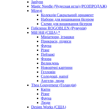
Janlynn
Magic Needle (Чудесная игла) (РОЗПРОДАЖ)
Міледі
Колекція Сакральний орнамент
Набори для вишивання бісером
Схеми для вишивання бісером
Гобелени ROGOBLEN (Румунія)
Mill Hill (США) *
Мініатюри, іграшки
Прикраси, підвіси
Фауна
Різне
Пейзажі
Флора
Великдень
Новорічні картини
Гелловін
Солодощі, напої
Ангели, люди
Thea Gouverneur (Голандія)
Квіти
Різне
Фауна
Люди
Design Works (США)