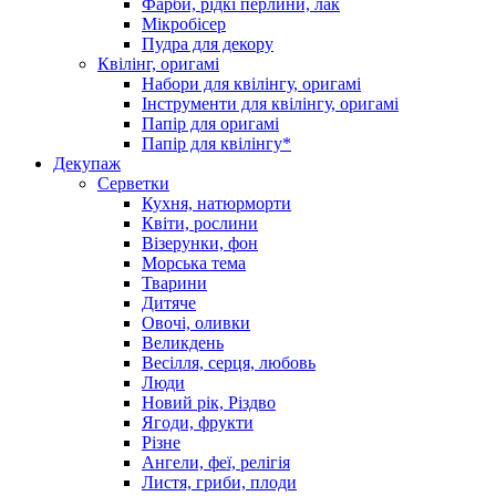
Фарби, рідкі перлини, лак
Мікробісер
Пудра для декору
Квілінг, оригамі
Набори для квілінгу, оригамі
Інструменти для квілінгу, оригамі
Папір для оригамі
Папір для квілінгу*
Декупаж
Серветки
Кухня, натюрморти
Квіти, рослини
Візерунки, фон
Морська тема
Тварини
Дитяче
Овочі, оливки
Великдень
Весілля, серця, любовь
Люди
Новий рік, Різдво
Ягоди, фрукти
Різне
Ангели, феї, релігія
Листя, гриби, плоди