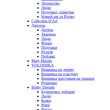
Дитинство
Люди
Подушки, серветки
Новий рік та Різдво
Collection D'Art
Дантель
Дитяче
Тварини
Люди
Флора
Подушки
Релігія
Пейзажі
Mary Maxim
VOLOSHKA
Вишивка по дереву
Вишивка на пластику
Вишивка хрестиком на тканині
Рушники
Bothy Threads
Будиночки, пейзажі
Люди
Казки
Різне
Фауна