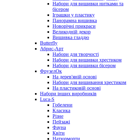
Набори для вишивки нитками та
бісером
Іграшки у пластику
Панорамна вишивка
Новорічні прикраси
Великодній декор
Вишивка гладдю
Butterfly
Абрис-Арт
Набори для творчості
Набори для вишивки хрестиком
Набори для вишивки бісером
ФрузелОк
На дерев'яній основі
Набори для вишивання хрестиком
На пластиковій основі
Набори інших виробників
Luca-S
Гобелени
Класика
Різне
Пейзажі
Фауна
Квіти
Натюрморти