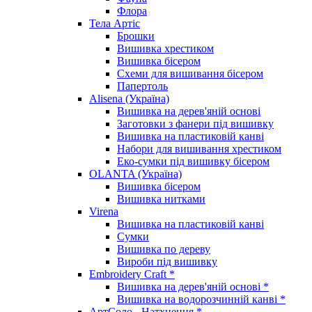
Флора
Тела Артіс
Брошки
Вишивка хрестиком
Вишивка бісером
Схеми для вишивання бісером
Папертоль
Alisena (Україна)
Вишивка на дерев'яній основі
Заготовки з фанери під вишивку
Вишивка на пластиковій канві
Набори для вишивання хрестиком
Еко-сумки під вишивку бісером
OLANTA (Україна)
Вишивка бісером
Вишивка нитками
Virena
Вишивка на пластиковій канві
Сумки
Вишивка по дереву
Вироби під вишивку
Embroidery Craft *
Вишивка на дерев'яній основі *
Вишивка на водорозчинній канві *
АртСоло - Натхнення *