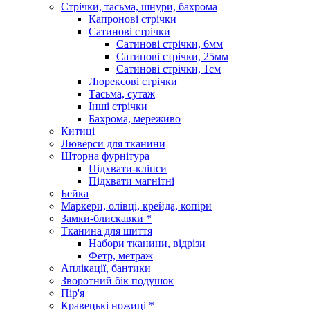
Стрічки, тасьма, шнури, бахрома
Капронові стрічки
Сатинові стрічки
Сатинові стрічки, 6мм
Сатинові стрічки, 25мм
Сатинові стрічки, 1см
Люрексові стрічки
Тасьма, сутаж
Інші стрічки
Бахрома, мереживо
Китиці
Люверси для тканини
Шторна фурнітура
Підхвати-кліпси
Підхвати магнітні
Бейка
Маркери, олівці, крейда, копіри
Замки-блискавки *
Тканина для шиття
Набори тканини, відрізи
Фетр, метраж
Аплікації, бантики
Зворотний бік подушок
Пір'я
Кравецькі ножиці *