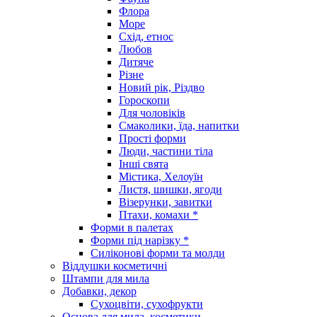
Флора
Море
Схід, етнос
Любов
Дитяче
Різне
Новий рік, Різдво
Гороскопи
Для чоловіків
Смаколики, їда, напитки
Прості форми
Люди, частини тіла
Інші свята
Містика, Хелоуїн
Листя, шишки, ягоди
Візерунки, завитки
Птахи, комахи *
Форми в палетах
Форми під нарізку *
Силіконові форми та молди
Віддушки косметичні
Штампи для мила
Добавки, декор
Сухоцвіти, сухофрукти
Основа для мила, косметики