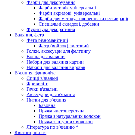
Фарби для декорування
Фарби металік універсальні
Фарби акрилові, універсальні
Фарби для металу, золочення та реставрації
Спеціальні складові, добавки
Фурнітура декоративна
Валяння, фетр
Фетр різноманітний
Фетр (войлок) листовий
Голки, аксесуари для фелтингу
Вовна для валяння
Набори для валяння картин
Набори для валяння виробів
В'язання, фриволіте
Спиці в'язальні
Фриволіте
Гачки в'язальні
Аксесуари для в'язання
Нитки для в'язання
Бавовна
Пряжа чистошерстяна
Пряжа з натуральних волокон
Пряжа з штучних волокон
Література по в'язанню *
Квілтінг, шиття