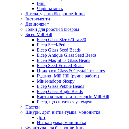
Інші
Чарівна мить
Література по бісероплетінню
Інструменти
Дзвіночки *
Голки для роботи з бісером
Бісер Mill Hill
Бісер Glass Size 6/0 та 8/0
Бісер Seed-Petite
Бісер Glass Seed Beads
Бісер Antique Glass Seed Beads
Бісер Magnifica Glass Beads
Бісер Seed-Frosted Beads
Прикраси Glass & Crystal Treasures
Гудзики Mill Hill (ручна работа)
Міні-набори бісеру
Бісер Glass Pebble Beads
Бісер Glass Bugle Beads
Карти кольорів та трежерсів Mill Hill
Бісер, що світиться у темряві
Паєтки
Шнури, дріт, нитка-гумка, мононитка
Дріт
Нитка-гумка, мононитка
Фурнітура для бісероплетіння