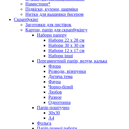
Намистини*
Підвіски, кулони, шарміки
Нитки для вышивки бисером
Скрапбукінг
Заготовки для листівок
Картон, папір для скрапбукінгу
Набори паперу
Набори 22 х 28 см
Набори 30 х 30 см
Набори 12 х 17 см
Набори інші
Пергаментний папір, велум, калька
Флора
Розводи, візерунки
Дитяча тема
Фауна
Чорно-білий
Любов
Разное
Однотонна
Папір поштучно
30х30
А4
Фольга
Папір ручної работи