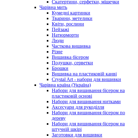
Скатертини, серфетки, мішечки
Чарiвна мить
Кумедні картинки
Тварини, метелики
Квіти, рослини
Пейзажі
Натюрморти
Люди
Часткова вишивка
Різне
Вишивка бісером
Подушки, серветки
Брошки
Вишивка на пластиковій канві
Crystal Art - набори для вишивки
Чарівна країна (Україна)
Набори для вишивання бісером на
пластиковій основі
Набори для вишивання нитками
Аксесуари для рукоділля
Набори для вишивання бісером по
дереву
Набори для вишивання бісером на
штучній шкірі
Заготовки для вишивки