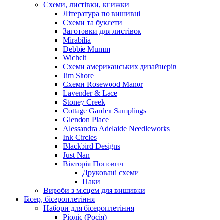
Схеми, листівки, книжки
Література по вишивці
Схеми та буклети
Заготовки для листівок
Mirabilia
Debbie Mumm
Wichelt
Схеми американських дизайнерів
Jim Shore
Cхеми Rosewood Manor
Lavender & Lace
Stoney Creek
Cottage Garden Samplings
Glendon Place
Alessandra Adelaide Needleworks
Ink Circles
Blackbird Designs
Just Nan
Вікторія Попович
Друковані схеми
Паки
Вироби з місцем для вишивки
Бісер, бісероплетіння
Набори для бісероплетіння
Ріоліс (Росія)