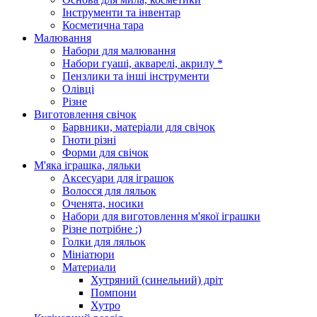
Інструменти та інвентар
Косметична тара
Малювання
Набори для малювання
Набори гуаші, акварелі, акрилу *
Пензлики та інші інструменти
Олівці
Різне
Виготовлення свічок
Барвники, матеріали для свічок
Гноти різні
Форми для свічок
М'яка іграшка, ляльки
Аксесуари для іграшок
Волосся для ляльок
Оченята, носики
Набори для виготовлення м'якої іграшки
Різне потрібне :)
Голки для ляльок
Мініатюри
Материали
Хутряний (синельний) дріт
Помпони
Хутро