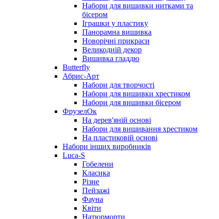
Набори для вишивки нитками та
бісером
Іграшки у пластику
Панорамна вишивка
Новорічні прикраси
Великодній декор
Вишивка гладдю
Butterfly
Абрис-Арт
Набори для творчості
Набори для вишивки хрестиком
Набори для вишивки бісером
ФрузелОк
На дерев'яній основі
Набори для вишивання хрестиком
На пластиковій основі
Набори інших виробників
Luca-S
Гобелени
Класика
Різне
Пейзажі
Фауна
Квіти
Натюрморти