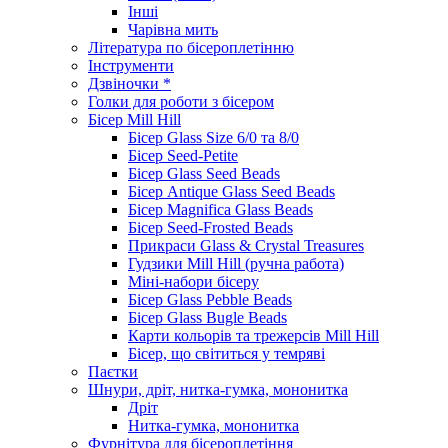
Інші
Чарівна мить
Література по бісероплетінню
Інструменти
Дзвіночки *
Голки для роботи з бісером
Бісер Mill Hill
Бісер Glass Size 6/0 та 8/0
Бісер Seed-Petite
Бісер Glass Seed Beads
Бісер Antique Glass Seed Beads
Бісер Magnifica Glass Beads
Бісер Seed-Frosted Beads
Прикраси Glass & Crystal Treasures
Гудзики Mill Hill (ручна работа)
Міні-набори бісеру
Бісер Glass Pebble Beads
Бісер Glass Bugle Beads
Карти кольорів та трежерсів Mill Hill
Бісер, що світиться у темряві
Паєтки
Шнури, дріт, нитка-гумка, мононитка
Дріт
Нитка-гумка, мононитка
Фурнітура для бісероплетіння