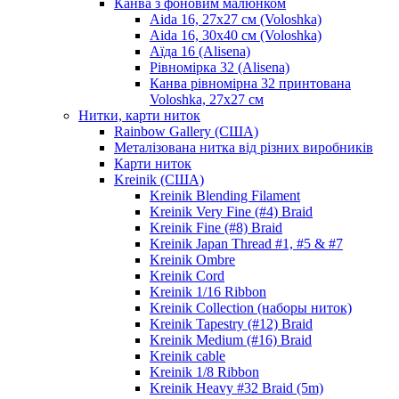
Канва з фоновим малюнком
Aida 16, 27х27 см (Voloshka)
Aida 16, 30х40 см (Voloshka)
Аїда 16 (Alisena)
Рівномірка 32 (Alisena)
Канва рівномірна 32 принтована
Voloshka, 27х27 см
Нитки, карти ниток
Rainbow Gallery (США)
Металізована нитка від різних виробників
Карти ниток
Kreinik (США)
Kreinik Blending Filament
Kreinik Very Fine (#4) Braid
Kreinik Fine (#8) Braid
Kreinik Japan Thread #1, #5 & #7
Kreinik Ombre
Kreinik Cord
Kreinik 1/16 Ribbon
Kreinik Collection (наборы ниток)
Kreinik Tapestry (#12) Braid
Kreinik Medium (#16) Braid
Kreinik cable
Kreinik 1/8 Ribbon
Kreinik Heavy #32 Braid (5m)