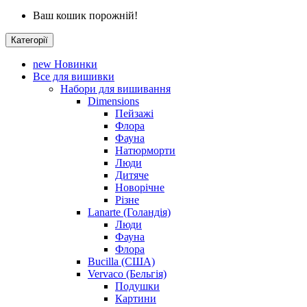
Ваш кошик порожній!
Категорії
new
Новинки
Все для вишивки
Набори для вишивання
Dimensions
Пейзажі
Флора
Фауна
Натюрморти
Люди
Дитяче
Новорічне
Різне
Lanarte (Голандія)
Люди
Фауна
Флора
Bucilla (США)
Vervaco (Бельгія)
Подушки
Картини