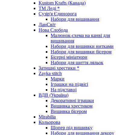
Kustom Krafts (Канада)
ТМ Леді *
Сузір'я Єдинорога
Набори для вишивання
ЛанСвіт
Нова Слобода
Малюнок-схема на канві для
вишивання
Набори для вишивки нитками
Набори для вишивки бісером
Бісерні мініатюри
Набори для шиття ляльок
Затишні хрестики *
Zayka stitch
Марки
Іграшки на підвісі
На підставці
ВДВ (Україна)
Декоративні іграшки
Вишивка хрестиком
Вишивка бісером
Mirabilia
Кольорова
Шопер під вишивку
Набори для вишивання декору