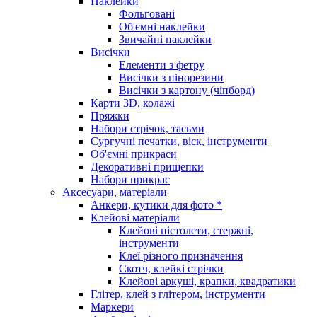
Наклейки
Фольговані
Об'ємні наклейки
Звичайні наклейки
Висічки
Елементи з фетру
Висічки з пінорезини
Висічки з картону (чіпборд)
Карти 3D, колажі
Пряжки
Набори стрічок, тасьми
Сургучні печатки, віск, інструменти
Об'ємні прикраси
Декоративні прищепки
Набори прикрас
Аксесуари, матеріали
Анкери, кутики для фото *
Клейові матеріали
Клейові пістолети, стержні,
інструменти
Клеї різного призначення
Скотч, клейкі стрічки
Клейові аркуші, крапки, квадратики
Глітер, клей з глітером, інструменти
Маркери