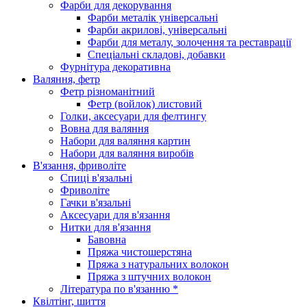
Фарби для декорування
Фарби металік універсальні
Фарби акрилові, універсальні
Фарби для металу, золочення та реставрації
Спеціальні складові, добавки
Фурнітура декоративна
Валяння, фетр
Фетр різноманітний
Фетр (войлок) листовий
Голки, аксесуари для фелтингу
Вовна для валяння
Набори для валяння картин
Набори для валяння виробів
В'язання, фриволіте
Спиці в'язальні
Фриволіте
Гачки в'язальні
Аксесуари для в'язання
Нитки для в'язання
Бавовна
Пряжа чистошерстяна
Пряжа з натуральних волокон
Пряжа з штучних волокон
Література по в'язанню *
Квілтінг, шиття