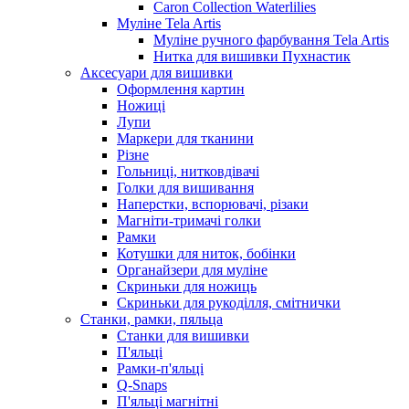
Caron Collection Waterlilies
Муліне Tela Artis
Муліне ручного фарбування Tela Artis
Нитка для вишивки Пухнастик
Аксесуари для вишивки
Оформлення картин
Ножиці
Лупи
Маркери для тканини
Різне
Гольниці, нитковдівачі
Голки для вишивання
Наперстки, вспорювачі, різаки
Магніти-тримачі голки
Рамки
Котушки для ниток, бобінки
Органайзери для муліне
Скриньки для ножиць
Скриньки для рукоділля, смітнички
Станки, рамки, пяльца
Станки для вишивки
П'яльці
Рамки-п'яльці
Q-Snaps
П'яльці магнітні