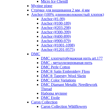
Micro Ice Chenill
Муліне різне
Стрічки для вишивання 2 мм, 4 мм
Anchor (100% длинноволокнистый хлопок)
Anchor (#1-99)
Anchor (#100-189)
Anchor (#203-298)
Anchor (#300-399)
Anchor (#400-899)
Anchor (#900-979)
Anchor (#1001-1098)
Anchor (#1201-9575)
DMC
DMC хлопчатобумажная нить art.177
DMC - металлизированая нить
DMC Perle Cotton
DMC® Satin Embroidery Floss
DMC® Tapestry Wool Skein
DMC Color Variations
DMC Diamant Metallic Needlework
Thread
Наборы мулине
DMC Etoile
Caron Collection
Caron Collection Wildflowers