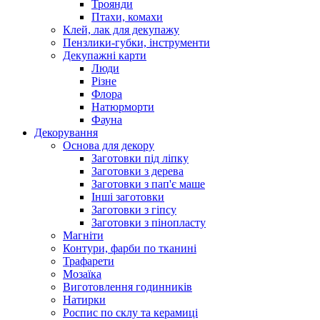
Троянди
Птахи, комахи
Клей, лак для декупажу
Пензлики-губки, інструменти
Декупажні карти
Люди
Різне
Флора
Натюрморти
Фауна
Декорування
Основа для декору
Заготовки під ліпку
Заготовки з дерева
Заготовки з пап'є маше
Інші заготовки
Заготовки з гіпсу
Заготовки з пінопласту
Магніти
Контури, фарби по тканині
Трафарети
Мозаїка
Виготовлення годинників
Натирки
Роспис по склу та керамиці