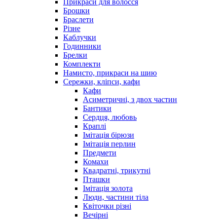
Прикраси для волосся
Брошки
Браслети
Різне
Каблучки
Годинники
Брелки
Комплекти
Намисто, прикраси на шию
Сережки, кліпси, кафи
Кафи
Асиметричні, з двох частин
Бантики
Сердця, любовь
Краплі
Імітація бірюзи
Імітація перлин
Предмети
Комахи
Квадратні, трикутні
Пташки
Імітація золота
Люди, частини тіла
Квіточки різні
Вечірні