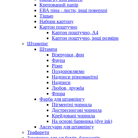
Крепований папір
ЕВА піна - листи, інші поверхні
Тішью
Набори картону
Картон поштучно
Картон поштучно, А4
Картон поштучно, інші розміри
Штампінг
Штампи
Візерунки, фон
Фауна
Різне
Поздоровляємо
Надписи різноманітні
Надписи
Любов, дружба
Флора
Фарба для штампінгу
Пігментні чорнила
Дистресингові чорнила
Крейдовані чорнила
На основі барвника (dye ink)
Аксесуари для штампінгу
Трафарети
Заготовки для альбомів, блокнотів