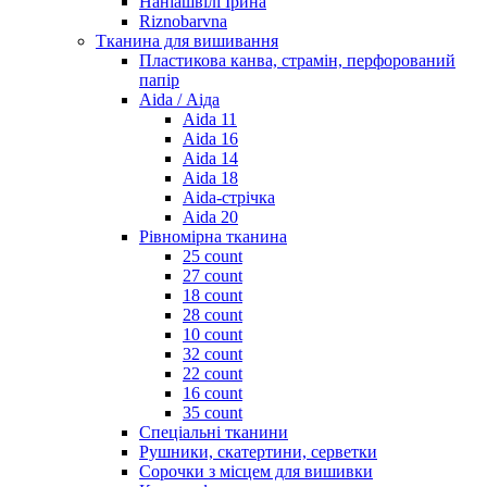
Наніашвілі Ірина
Riznobarvna
Тканина для вишивання
Пластикова канва, страмін, перфорований
папір
Aida / Аіда
Aida 11
Aida 16
Aida 14
Aida 18
Aida-стрічка
Aida 20
Рівномірна тканина
25 count
27 count
18 count
28 count
10 count
32 count
22 count
16 count
35 count
Спеціальні тканини
Рушники, скатертини, серветки
Сорочки з місцем для вишивки