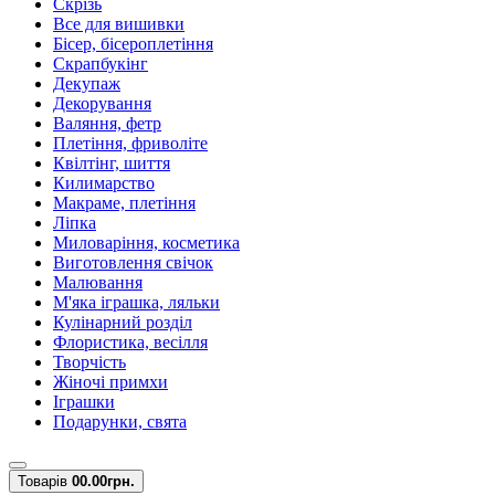
Скрізь
Все для вишивки
Бісер, бісероплетіння
Скрапбукінг
Декупаж
Декорування
Валяння, фетр
Плетіння, фриволіте
Квілтінг, шиття
Килимарство
Макраме, плетіння
Ліпка
Миловаріння, косметика
Виготовлення свічок
Малювання
М'яка іграшка, ляльки
Кулінарний розділ
Флористика, весілля
Творчість
Жіночі примхи
Іграшки
Подарунки, свята
Товарів
0
0.00грн.