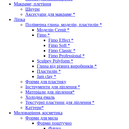
Макраме, плетіння
Шнури
Аксесуари для макраме *
Ліпка
Полімерна глина, моделін, пластилін *
Моделін Cernit *
Fimo *
Fimo Effect *
Fimo Soft *
Fimo Classic *
Fimo Professional *
Sculpey Polyform *
Глина від різних виробників *
Пластилін *
Jam clay *
Форми для пластику
Інструменти для ліплення *
Матеріали для ліплення*
Холодна емаль
Текстурні пластини для ліплення *
Каттери*
Миловаріння, косметика
Форми для мила
Форми поштучно
Фауна