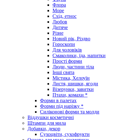
Флора
Море
Схід, етнос
Любов
Дитяче
Різне
Новий рік, Різдво
Гороскопи
Для чоловіків
Смаколики, їда, напитки
Прості форми
Люди, частини тіла
Інші свята
Містика, Хелоуїн
Листя, шишки, ягоди
Візерунки, завитки
Птахи, комахи *
Форми в палетах
Форми під нарізку *
Силіконові форми та молди
Віддушки косметичні
Штампи для мила
Добавки, декор
Сухоцвіти, сухофрукти
Основа для мила, косметики