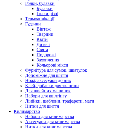
Голки, булавки
Булавки
Голки різні
Термоаплікації
Гудзики
Вінтаж
Тварини
Квіти
Дитячі
Свята
Подорожі
Захоплення
Кольорові мікси
Фурнітура для сумок, шкатулок
Допоміжне для шиття
Ножі, аксесуари до них
Клей, добавки для тканини
Для швейних машинок
Набори для квілтінгу
Лінійки, шаблони, трафарети, мати
Нитки для шиття
Килимарство
Набори для килимарства
Аксесуари для килимарства
Нитки для килимарства