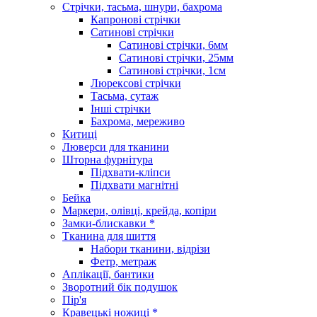
Стрічки, тасьма, шнури, бахрома
Капронові стрічки
Сатинові стрічки
Сатинові стрічки, 6мм
Сатинові стрічки, 25мм
Сатинові стрічки, 1см
Люрексові стрічки
Тасьма, сутаж
Інші стрічки
Бахрома, мереживо
Китиці
Люверси для тканини
Шторна фурнітура
Підхвати-кліпси
Підхвати магнітні
Бейка
Маркери, олівці, крейда, копіри
Замки-блискавки *
Тканина для шиття
Набори тканини, відрізи
Фетр, метраж
Аплікації, бантики
Зворотний бік подушок
Пір'я
Кравецькі ножиці *