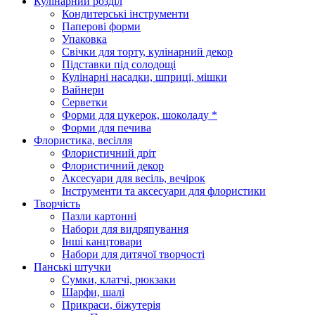
Кулінарний розділ
Кондитерські інструменти
Паперові форми
Упаковка
Свічки для торту, кулінарний декор
Підставки під солодощі
Кулінарні насадки, шприці, мішки
Вайнери
Серветки
Форми для цукерок, шоколаду *
Форми для печива
Флористика, весілля
Флористичний дріт
Флористичний декор
Аксесуари для весіль, вечірок
Інструменти та аксесуари для флористики
Творчість
Пазли картонні
Набори для видряпування
Інші канцтовари
Набори для дитячої творчості
Панські штучки
Сумки, клатчі, рюкзаки
Шарфи, шалі
Прикраси, біжутерія