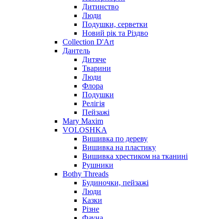
Дитинство
Люди
Подушки, серветки
Новий рік та Різдво
Collection D'Art
Дантель
Дитяче
Тварини
Люди
Флора
Подушки
Релігія
Пейзажі
Mary Maxim
VOLOSHKA
Вишивка по дереву
Вишивка на пластику
Вишивка хрестиком на тканині
Рушники
Bothy Threads
Будиночки, пейзажі
Люди
Казки
Різне
Фауна