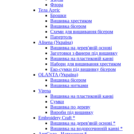
Флора
Тела Артіс
Брошки
Вишивка хрестиком
Вишивка бісером
Схеми для вишивання бісером
Папертоль
Alisena (Україна)
Вишивка на дерев'яній основі
Заготовки з фанери під вишивку
Вишивка на пластиковій канві
Набори для вишивання хрестиком
Еко-сумки під вишивку бісером
OLANTA (Україна)
Вишивка бісером
Вишивка нитками
Virena
Вишивка на пластиковій канві
Сумки
Вишивка по дереву
Вироби під вишивку
Embroidery Craft *
Вишивка на дерев'яній основі *
Вишивка на водорозчинній канві *
АртСоло - Натхнення *