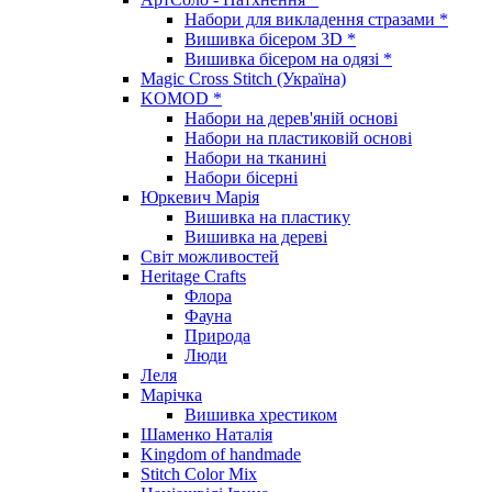
Набори для викладення стразами *
Вишивка бісером 3D *
Вишивка бісером на одязі *
Magic Cross Stitch (Україна)
KOMOD *
Набори на дерев'яній основі
Набори на пластиковій основі
Набори на тканині
Набори бісерні
Юркевич Марія
Вишивка на пластику
Вишивка на дереві
Світ можливостей
Heritage Crafts
Флора
Фауна
Природа
Люди
Леля
Марічка
Вишивка хрестиком
Шаменко Наталія
Kingdom of handmade
Stitch Color Mix