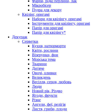
Фарби, рідкі перлини, лак
Мікробісер
Пудра для декору
Квілінг, оригамі
Набори для квілінгу, оригамі
Інструменти для квілінгу, оригамі
Папір для оригамі
Папір для квілінгу*
Декупаж
Серветки
Кухня, натюрморти
Квіти, рослини
Візерунки, фон
Морська тема
Тварини
Дитяче
Овочі, оливки
Великдень
Весілля, серця, любовь
Люди
Новий рік, Різдво
Ягоди, фрукти
Різне
Ангели, феї, релігія
Листя, гриби, плоди