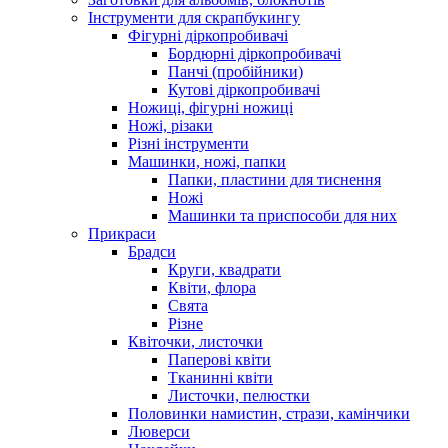
Інструменти для скрапбукингу
Фігурні діркопробивачі
Бордюрні діркопробивачі
Панчі (пробійники)
Кутові діркопробивачі
Ножиці, фігурні ножиці
Ножі, різаки
Різні інструменти
Машинки, ножі, папки
Папки, пластини для тиснення
Ножі
Машинки та приспособи для них
Прикраси
Брадси
Круги, квадрати
Квіти, флора
Свята
Різне
Квіточки, листочки
Паперові квіти
Тканинні квіти
Листочки, пелюстки
Половинки намистин, стрази, камінчики
Люверси