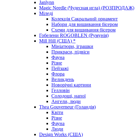
Janlynn
Magic Needle (Чудесная игла) (РОЗПРОДАЖ)
Міледі
Колекція Сакральний орнамент
Набори для вишивання бісером
Схеми для вишивання бісером
Гобелени ROGOBLEN (Румунія)
Mill Hill (США) *
Мініатюри, іграшки
Прикраси, підвіси
Фауна
Різне
Пейзажі
Флора
Великдень
Новорічні картини
Гелловін
Солодощі, напої
Ангели, люди
Thea Gouverneur (Голандія)
Квіти
Різне
Фауна
Люди
Design Works (США)