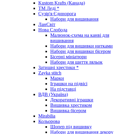
Kustom Krafts (Канада)
ТМ Леді *
Сузір'я Єдинорога
Набори для вишивання
ЛанСвіт
Нова Слобода
Малюнок-схема на канві для
вишивання
Набори для вишивки нитками
Набори для вишивки бісером
Бісерні мініатюри
Набори для шиття ляльок
Затишні хрестики *
Zayka stitch
Марки
Іграшки на підвісі
На підставці
ВДВ (Україна)
Декоративні іграшки
Вишивка хрестиком
Вишивка бісером
Mirabilia
Кольорова
Шопер під вишивку
Набори для вишивання декору