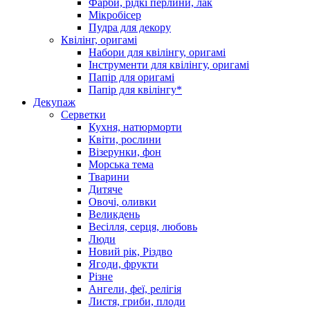
Фарби, рідкі перлини, лак
Мікробісер
Пудра для декору
Квілінг, оригамі
Набори для квілінгу, оригамі
Інструменти для квілінгу, оригамі
Папір для оригамі
Папір для квілінгу*
Декупаж
Серветки
Кухня, натюрморти
Квіти, рослини
Візерунки, фон
Морська тема
Тварини
Дитяче
Овочі, оливки
Великдень
Весілля, серця, любовь
Люди
Новий рік, Різдво
Ягоди, фрукти
Різне
Ангели, феї, релігія
Листя, гриби, плоди