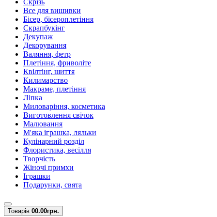
Скрізь
Все для вишивки
Бісер, бісероплетіння
Скрапбукінг
Декупаж
Декорування
Валяння, фетр
Плетіння, фриволіте
Квілтінг, шиття
Килимарство
Макраме, плетіння
Ліпка
Миловаріння, косметика
Виготовлення свічок
Малювання
М'яка іграшка, ляльки
Кулінарний розділ
Флористика, весілля
Творчість
Жіночі примхи
Іграшки
Подарунки, свята
Товарів
0
0.00грн.