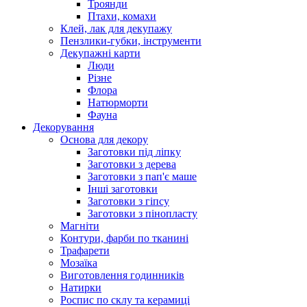
Троянди
Птахи, комахи
Клей, лак для декупажу
Пензлики-губки, інструменти
Декупажні карти
Люди
Різне
Флора
Натюрморти
Фауна
Декорування
Основа для декору
Заготовки під ліпку
Заготовки з дерева
Заготовки з пап'є маше
Інші заготовки
Заготовки з гіпсу
Заготовки з пінопласту
Магніти
Контури, фарби по тканині
Трафарети
Мозаїка
Виготовлення годинників
Натирки
Роспис по склу та керамиці