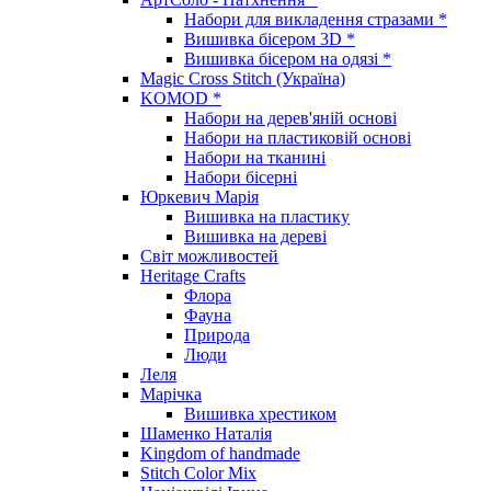
Набори для викладення стразами *
Вишивка бісером 3D *
Вишивка бісером на одязі *
Magic Cross Stitch (Україна)
KOMOD *
Набори на дерев'яній основі
Набори на пластиковій основі
Набори на тканині
Набори бісерні
Юркевич Марія
Вишивка на пластику
Вишивка на дереві
Світ можливостей
Heritage Crafts
Флора
Фауна
Природа
Люди
Леля
Марічка
Вишивка хрестиком
Шаменко Наталія
Kingdom of handmade
Stitch Color Mix