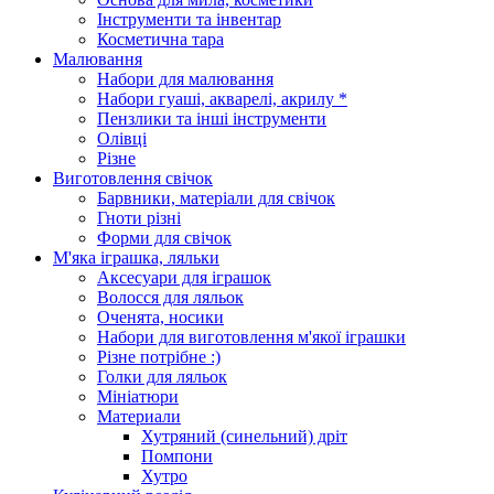
Інструменти та інвентар
Косметична тара
Малювання
Набори для малювання
Набори гуаші, акварелі, акрилу *
Пензлики та інші інструменти
Олівці
Різне
Виготовлення свічок
Барвники, матеріали для свічок
Гноти різні
Форми для свічок
М'яка іграшка, ляльки
Аксесуари для іграшок
Волосся для ляльок
Оченята, носики
Набори для виготовлення м'якої іграшки
Різне потрібне :)
Голки для ляльок
Мініатюри
Материали
Хутряний (синельний) дріт
Помпони
Хутро