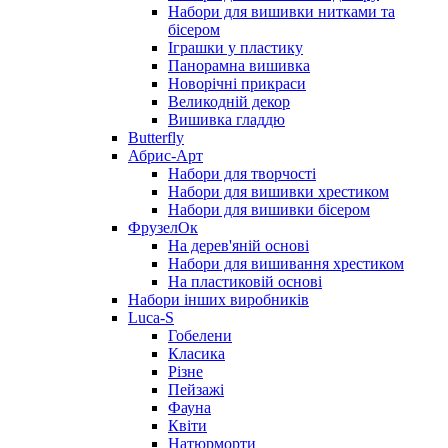
Набори для вишивки нитками та
бісером
Іграшки у пластику
Панорамна вишивка
Новорічні прикраси
Великодній декор
Вишивка гладдю
Butterfly
Абрис-Арт
Набори для творчості
Набори для вишивки хрестиком
Набори для вишивки бісером
ФрузелОк
На дерев'яній основі
Набори для вишивання хрестиком
На пластиковій основі
Набори інших виробників
Luca-S
Гобелени
Класика
Різне
Пейзажі
Фауна
Квіти
Натюрморти