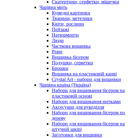
Скатертини, серфетки, мішечки
Чарiвна мить
Кумедні картинки
Тварини, метелики
Квіти, рослини
Пейзажі
Натюрморти
Люди
Часткова вишивка
Різне
Вишивка бісером
Подушки, серветки
Брошки
Вишивка на пластиковій канві
Crystal Art - набори для вишивки
Чарівна країна (Україна)
Набори для вишивання бісером на
пластиковій основі
Набори для вишивання нитками
Аксесуари для рукоділля
Набори для вишивання бісером по
дереву
Набори для вишивання бісером на
штучній шкірі
Заготовки для вишивки