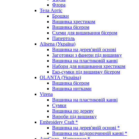
Флора
Тела Артіс
Брошки
Вишивка хрестиком
Вишивка бісером
Схеми для вишивання бісером
Папертоль
Alisena (Україна)
Вишивка на дерев'яній основі
Заготовки з фанери під вишивку
Вишивка на пластиковій канві
Набори для вишивання хрестиком
Еко-сумки під вишивку бісером
OLANTA (Україна)
Вишивка бісером
Вишивка нитками
Virena
Вишивка на пластиковій канві
Сумки
Вишивка по дереву
Вироби під вишивку
Embroidery Craft *
Вишивка на дерев'яній основі *
Вишивка на водорозчинній канві *
АртСоло - Натхнення *