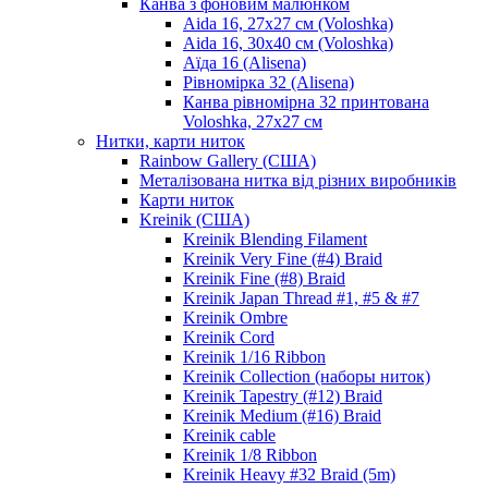
Канва з фоновим малюнком
Aida 16, 27х27 см (Voloshka)
Aida 16, 30х40 см (Voloshka)
Аїда 16 (Alisena)
Рівномірка 32 (Alisena)
Канва рівномірна 32 принтована
Voloshka, 27х27 см
Нитки, карти ниток
Rainbow Gallery (США)
Металізована нитка від різних виробників
Карти ниток
Kreinik (США)
Kreinik Blending Filament
Kreinik Very Fine (#4) Braid
Kreinik Fine (#8) Braid
Kreinik Japan Thread #1, #5 & #7
Kreinik Ombre
Kreinik Cord
Kreinik 1/16 Ribbon
Kreinik Collection (наборы ниток)
Kreinik Tapestry (#12) Braid
Kreinik Medium (#16) Braid
Kreinik cable
Kreinik 1/8 Ribbon
Kreinik Heavy #32 Braid (5m)