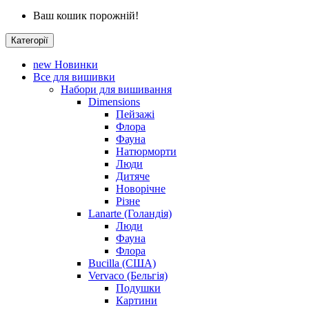
Ваш кошик порожній!
Категорії
new
Новинки
Все для вишивки
Набори для вишивання
Dimensions
Пейзажі
Флора
Фауна
Натюрморти
Люди
Дитяче
Новорічне
Різне
Lanarte (Голандія)
Люди
Фауна
Флора
Bucilla (США)
Vervaco (Бельгія)
Подушки
Картини