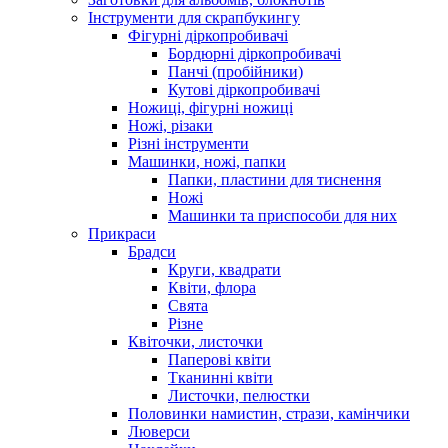
Інструменти для скрапбукингу
Фігурні діркопробивачі
Бордюрні діркопробивачі
Панчі (пробійники)
Кутові діркопробивачі
Ножиці, фігурні ножиці
Ножі, різаки
Різні інструменти
Машинки, ножі, папки
Папки, пластини для тиснення
Ножі
Машинки та приспособи для них
Прикраси
Брадси
Круги, квадрати
Квіти, флора
Свята
Різне
Квіточки, листочки
Паперові квіти
Тканинні квіти
Листочки, пелюстки
Половинки намистин, стрази, камінчики
Люверси