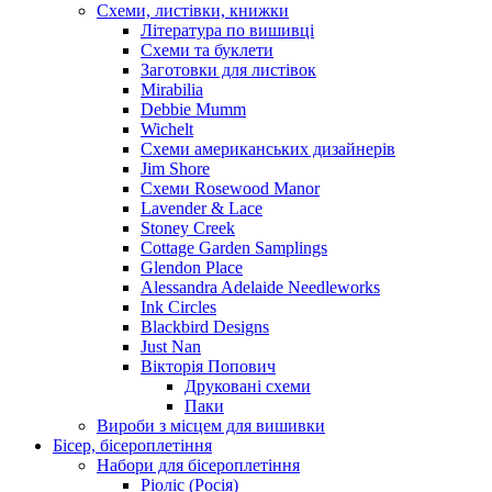
Схеми, листівки, книжки
Література по вишивці
Схеми та буклети
Заготовки для листівок
Mirabilia
Debbie Mumm
Wichelt
Схеми американських дизайнерів
Jim Shore
Cхеми Rosewood Manor
Lavender & Lace
Stoney Creek
Cottage Garden Samplings
Glendon Place
Alessandra Adelaide Needleworks
Ink Circles
Blackbird Designs
Just Nan
Вікторія Попович
Друковані схеми
Паки
Вироби з місцем для вишивки
Бісер, бісероплетіння
Набори для бісероплетіння
Ріоліс (Росія)