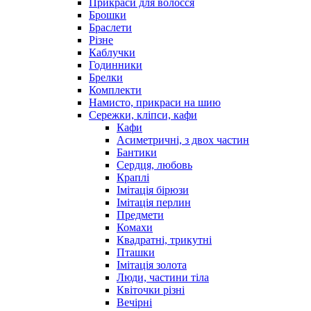
Прикраси для волосся
Брошки
Браслети
Різне
Каблучки
Годинники
Брелки
Комплекти
Намисто, прикраси на шию
Сережки, кліпси, кафи
Кафи
Асиметричні, з двох частин
Бантики
Сердця, любовь
Краплі
Імітація бірюзи
Імітація перлин
Предмети
Комахи
Квадратні, трикутні
Пташки
Імітація золота
Люди, частини тіла
Квіточки різні
Вечірні