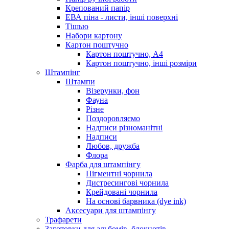
Крепований папір
ЕВА піна - листи, інші поверхні
Тішью
Набори картону
Картон поштучно
Картон поштучно, А4
Картон поштучно, інші розміри
Штампінг
Штампи
Візерунки, фон
Фауна
Різне
Поздоровляємо
Надписи різноманітні
Надписи
Любов, дружба
Флора
Фарба для штампінгу
Пігментні чорнила
Дистресингові чорнила
Крейдовані чорнила
На основі барвника (dye ink)
Аксесуари для штампінгу
Трафарети
Заготовки для альбомів, блокнотів