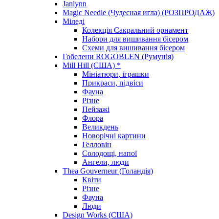
Janlynn
Magic Needle (Чудесная игла) (РОЗПРОДАЖ)
Міледі
Колекція Сакральний орнамент
Набори для вишивання бісером
Схеми для вишивання бісером
Гобелени ROGOBLEN (Румунія)
Mill Hill (США) *
Мініатюри, іграшки
Прикраси, підвіси
Фауна
Різне
Пейзажі
Флора
Великдень
Новорічні картини
Гелловін
Солодощі, напої
Ангели, люди
Thea Gouverneur (Голандія)
Квіти
Різне
Фауна
Люди
Design Works (США)