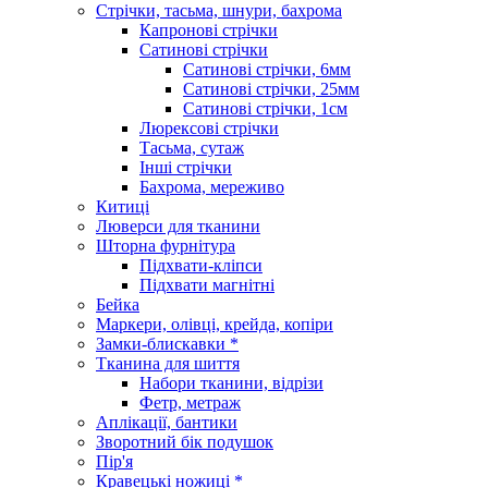
Стрічки, тасьма, шнури, бахрома
Капронові стрічки
Сатинові стрічки
Сатинові стрічки, 6мм
Сатинові стрічки, 25мм
Сатинові стрічки, 1см
Люрексові стрічки
Тасьма, сутаж
Інші стрічки
Бахрома, мереживо
Китиці
Люверси для тканини
Шторна фурнітура
Підхвати-кліпси
Підхвати магнітні
Бейка
Маркери, олівці, крейда, копіри
Замки-блискавки *
Тканина для шиття
Набори тканини, відрізи
Фетр, метраж
Аплікації, бантики
Зворотний бік подушок
Пір'я
Кравецькі ножиці *