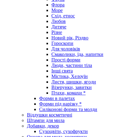
Флора
Море
Схід, етнос
Любов
Дитяче
Різне
Новий рік, Різдво
Гороскопи
Для чоловіків
Смаколики, їда, напитки
Прості форми
Люди, частини тіла
Інші свята
Містика, Хелоуїн
Листя, шишки, ягоди
Візерунки, завитки
Птахи, комахи *
Форми в палетах
Форми під нарізку *
Силіконові форми та молди
Віддушки косметичні
Штампи для мила
Добавки, декор
Сухоцвіти, сухофрукти
Основа для мила, косметики