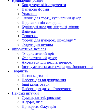
Кулінарний розділ
Кондитерські інструменти
Паперові форми
Упаковка
Свічки для торту, кулінарний декор
Підставки під солодощі
Кулінарні насадки, шприці, мішки
Вайнери
Серветки
Форми для цукерок, шоколаду *
Форми для печива
Флористика, весілля
Флористичний дріт
Флористичний декор
Аксесуари для весіль, вечірок
Інструменти та аксесуари для флористики
Творчість
Пазли картонні
Набори для видряпування
Інші канцтовари
Набори для дитячої творчості
Панські штучки
Сумки, клатчі, рюкзаки
Шарфи, шалі
Прикраси, біжутерія