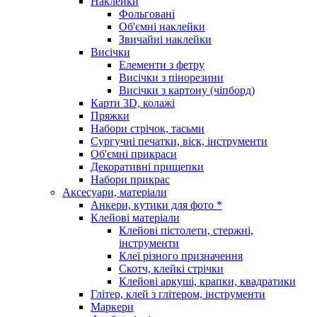
Наклейки
Фольговані
Об'ємні наклейки
Звичайні наклейки
Висічки
Елементи з фетру
Висічки з пінорезини
Висічки з картону (чіпборд)
Карти 3D, колажі
Пряжки
Набори стрічок, тасьми
Сургучні печатки, віск, інструменти
Об'ємні прикраси
Декоративні прищепки
Набори прикрас
Аксесуари, матеріали
Анкери, кутики для фото *
Клейові матеріали
Клейові пістолети, стержні,
інструменти
Клеї різного призначення
Скотч, клейкі стрічки
Клейові аркуші, крапки, квадратики
Глітер, клей з глітером, інструменти
Маркери