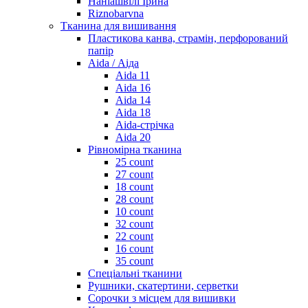
Наніашвілі Ірина
Riznobarvna
Тканина для вишивання
Пластикова канва, страмін, перфорований
папір
Aida / Аіда
Aida 11
Aida 16
Aida 14
Aida 18
Aida-стрічка
Aida 20
Рівномірна тканина
25 count
27 count
18 count
28 count
10 count
32 count
22 count
16 count
35 count
Спеціальні тканини
Рушники, скатертини, серветки
Сорочки з місцем для вишивки