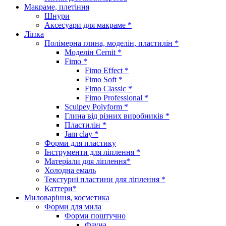
Макраме, плетіння
Шнури
Аксесуари для макраме *
Ліпка
Полімерна глина, моделін, пластилін *
Моделін Cernit *
Fimo *
Fimo Effect *
Fimo Soft *
Fimo Classic *
Fimo Professional *
Sculpey Polyform *
Глина від різних виробників *
Пластилін *
Jam clay *
Форми для пластику
Інструменти для ліплення *
Матеріали для ліплення*
Холодна емаль
Текстурні пластини для ліплення *
Каттери*
Миловаріння, косметика
Форми для мила
Форми поштучно
Фауна