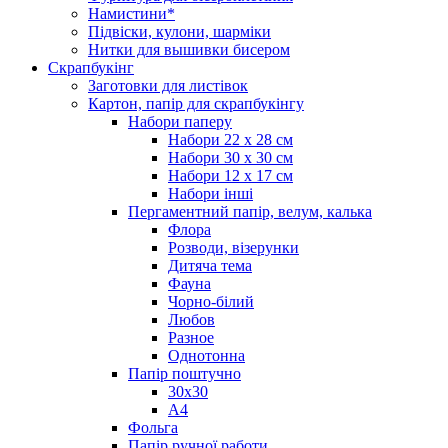
Намистини*
Підвіски, кулони, шарміки
Нитки для вышивки бисером
Скрапбукінг
Заготовки для листівок
Картон, папір для скрапбукінгу
Набори паперу
Набори 22 х 28 см
Набори 30 х 30 см
Набори 12 х 17 см
Набори інші
Пергаментний папір, велум, калька
Флора
Розводи, візерунки
Дитяча тема
Фауна
Чорно-білий
Любов
Разное
Однотонна
Папір поштучно
30х30
А4
Фольга
Папір ручної работи