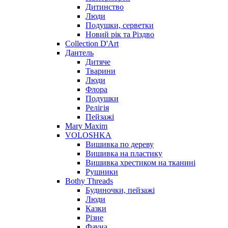
Дитинство
Люди
Подушки, серветки
Новий рік та Різдво
Collection D'Art
Дантель
Дитяче
Тварини
Люди
Флора
Подушки
Релігія
Пейзажі
Mary Maxim
VOLOSHKA
Вишивка по дереву
Вишивка на пластику
Вишивка хрестиком на тканині
Рушники
Bothy Threads
Будиночки, пейзажі
Люди
Казки
Різне
Фауна