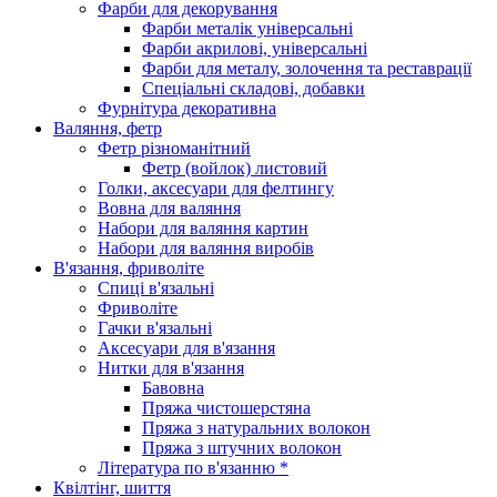
Фарби для декорування
Фарби металік універсальні
Фарби акрилові, універсальні
Фарби для металу, золочення та реставрації
Спеціальні складові, добавки
Фурнітура декоративна
Валяння, фетр
Фетр різноманітний
Фетр (войлок) листовий
Голки, аксесуари для фелтингу
Вовна для валяння
Набори для валяння картин
Набори для валяння виробів
В'язання, фриволіте
Спиці в'язальні
Фриволіте
Гачки в'язальні
Аксесуари для в'язання
Нитки для в'язання
Бавовна
Пряжа чистошерстяна
Пряжа з натуральних волокон
Пряжа з штучних волокон
Література по в'язанню *
Квілтінг, шиття