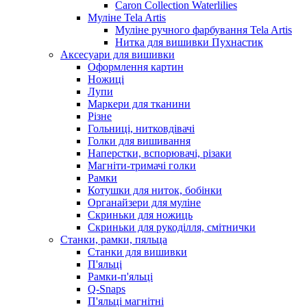
Caron Collection Waterlilies
Муліне Tela Artis
Муліне ручного фарбування Tela Artis
Нитка для вишивки Пухнастик
Аксесуари для вишивки
Оформлення картин
Ножиці
Лупи
Маркери для тканини
Різне
Гольниці, нитковдівачі
Голки для вишивання
Наперстки, вспорювачі, різаки
Магніти-тримачі голки
Рамки
Котушки для ниток, бобінки
Органайзери для муліне
Скриньки для ножиць
Скриньки для рукоділля, смітнички
Станки, рамки, пяльца
Станки для вишивки
П'яльці
Рамки-п'яльці
Q-Snaps
П'яльці магнітні