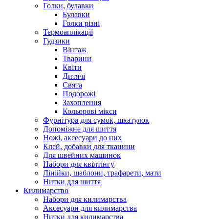
Голки, булавки
Булавки
Голки різні
Термоаплікації
Гудзики
Вінтаж
Тварини
Квіти
Дитячі
Свята
Подорожі
Захоплення
Кольорові мікси
Фурнітура для сумок, шкатулок
Допоміжне для шиття
Ножі, аксесуари до них
Клей, добавки для тканини
Для швейних машинок
Набори для квілтінгу
Лінійки, шаблони, трафарети, мати
Нитки для шиття
Килимарство
Набори для килимарства
Аксесуари для килимарства
Нитки для килимарства