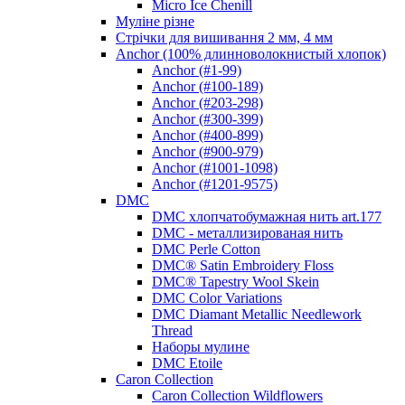
Micro Ice Chenill
Муліне різне
Стрічки для вишивання 2 мм, 4 мм
Anchor (100% длинноволокнистый хлопок)
Anchor (#1-99)
Anchor (#100-189)
Anchor (#203-298)
Anchor (#300-399)
Anchor (#400-899)
Anchor (#900-979)
Anchor (#1001-1098)
Anchor (#1201-9575)
DMC
DMC хлопчатобумажная нить art.177
DMC - металлизированая нить
DMC Perle Cotton
DMC® Satin Embroidery Floss
DMC® Tapestry Wool Skein
DMC Color Variations
DMC Diamant Metallic Needlework
Thread
Наборы мулине
DMC Etoile
Caron Collection
Caron Collection Wildflowers