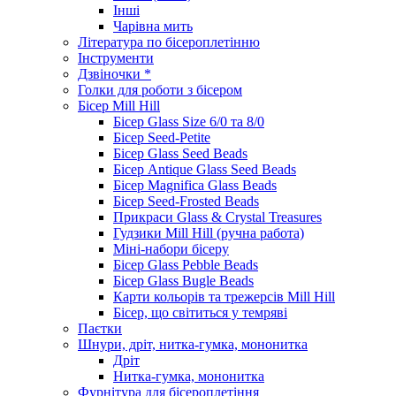
Інші
Чарівна мить
Література по бісероплетінню
Інструменти
Дзвіночки *
Голки для роботи з бісером
Бісер Mill Hill
Бісер Glass Size 6/0 та 8/0
Бісер Seed-Petite
Бісер Glass Seed Beads
Бісер Antique Glass Seed Beads
Бісер Magnifica Glass Beads
Бісер Seed-Frosted Beads
Прикраси Glass & Crystal Treasures
Гудзики Mill Hill (ручна работа)
Міні-набори бісеру
Бісер Glass Pebble Beads
Бісер Glass Bugle Beads
Карти кольорів та трежерсів Mill Hill
Бісер, що світиться у темряві
Паєтки
Шнури, дріт, нитка-гумка, мононитка
Дріт
Нитка-гумка, мононитка
Фурнітура для бісероплетіння