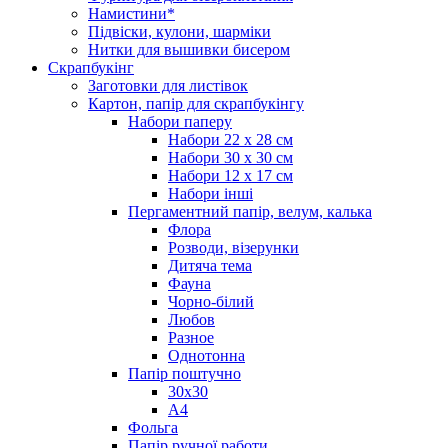
Намистини*
Підвіски, кулони, шарміки
Нитки для вышивки бисером
Скрапбукінг
Заготовки для листівок
Картон, папір для скрапбукінгу
Набори паперу
Набори 22 х 28 см
Набори 30 х 30 см
Набори 12 х 17 см
Набори інші
Пергаментний папір, велум, калька
Флора
Розводи, візерунки
Дитяча тема
Фауна
Чорно-білий
Любов
Разное
Однотонна
Папір поштучно
30х30
А4
Фольга
Папір ручної работи