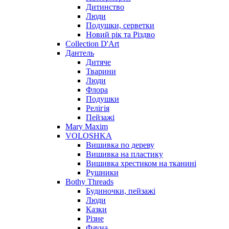
Дитинство
Люди
Подушки, серветки
Новий рік та Різдво
Collection D'Art
Дантель
Дитяче
Тварини
Люди
Флора
Подушки
Релігія
Пейзажі
Mary Maxim
VOLOSHKA
Вишивка по дереву
Вишивка на пластику
Вишивка хрестиком на тканині
Рушники
Bothy Threads
Будиночки, пейзажі
Люди
Казки
Різне
Фауна