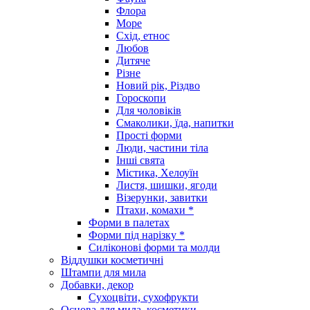
Флора
Море
Схід, етнос
Любов
Дитяче
Різне
Новий рік, Різдво
Гороскопи
Для чоловіків
Смаколики, їда, напитки
Прості форми
Люди, частини тіла
Інші свята
Містика, Хелоуїн
Листя, шишки, ягоди
Візерунки, завитки
Птахи, комахи *
Форми в палетах
Форми під нарізку *
Силіконові форми та молди
Віддушки косметичні
Штампи для мила
Добавки, декор
Сухоцвіти, сухофрукти
Основа для мила, косметики