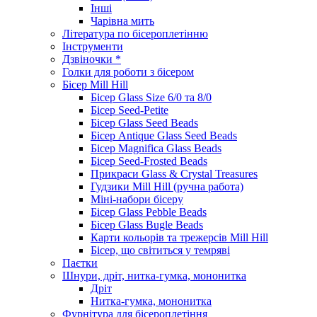
Інші
Чарівна мить
Література по бісероплетінню
Інструменти
Дзвіночки *
Голки для роботи з бісером
Бісер Mill Hill
Бісер Glass Size 6/0 та 8/0
Бісер Seed-Petite
Бісер Glass Seed Beads
Бісер Antique Glass Seed Beads
Бісер Magnifica Glass Beads
Бісер Seed-Frosted Beads
Прикраси Glass & Crystal Treasures
Гудзики Mill Hill (ручна работа)
Міні-набори бісеру
Бісер Glass Pebble Beads
Бісер Glass Bugle Beads
Карти кольорів та трежерсів Mill Hill
Бісер, що світиться у темряві
Паєтки
Шнури, дріт, нитка-гумка, мононитка
Дріт
Нитка-гумка, мононитка
Фурнітура для бісероплетіння