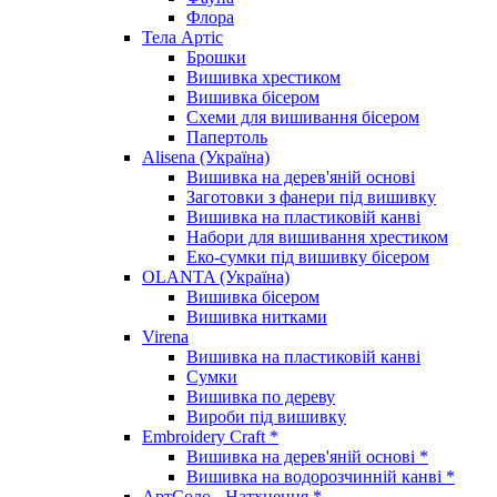
Флора
Тела Артіс
Брошки
Вишивка хрестиком
Вишивка бісером
Схеми для вишивання бісером
Папертоль
Alisena (Україна)
Вишивка на дерев'яній основі
Заготовки з фанери під вишивку
Вишивка на пластиковій канві
Набори для вишивання хрестиком
Еко-сумки під вишивку бісером
OLANTA (Україна)
Вишивка бісером
Вишивка нитками
Virena
Вишивка на пластиковій канві
Сумки
Вишивка по дереву
Вироби під вишивку
Embroidery Craft *
Вишивка на дерев'яній основі *
Вишивка на водорозчинній канві *
АртСоло - Натхнення *