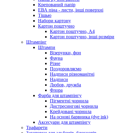
Крепований папір
ЕВА піна - листи, інші поверхні
Тішью
Набори картону
Картон поштучно
Картон поштучно, А4
Картон поштучно, інші розміри
Штампінг
Штампи
Візерунки, фон
Фауна
Різне
Поздоровляємо
Надписи різноманітні
Надписи
Любов, дружба
Флора
Фарба для штампінгу
Пігментні чорнила
Дистресингові чорнила
Крейдовані чорнила
На основі барвника (dye ink)
Аксесуари для штампінгу
Трафарети
Заготовки для альбомів, блокнотів