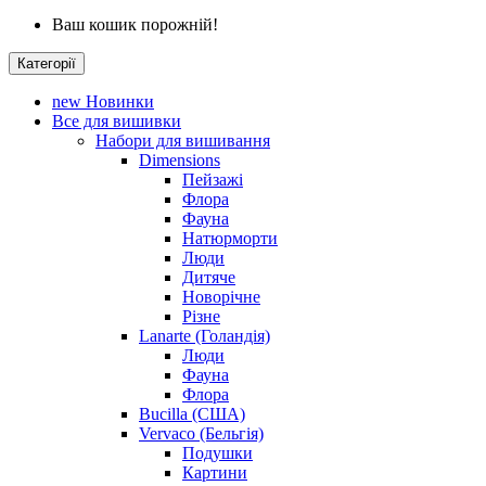
Ваш кошик порожній!
Категорії
new
Новинки
Все для вишивки
Набори для вишивання
Dimensions
Пейзажі
Флора
Фауна
Натюрморти
Люди
Дитяче
Новорічне
Різне
Lanarte (Голандія)
Люди
Фауна
Флора
Bucilla (США)
Vervaco (Бельгія)
Подушки
Картини