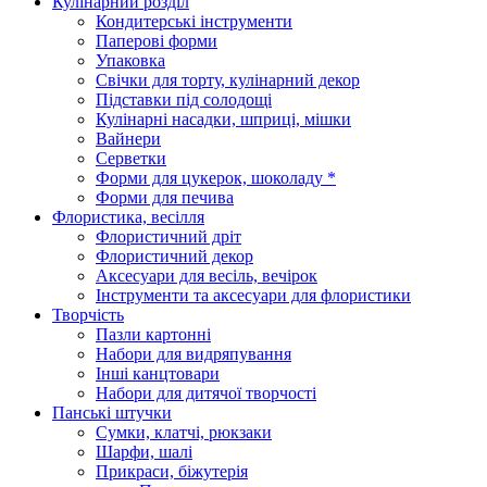
Кулінарний розділ
Кондитерські інструменти
Паперові форми
Упаковка
Свічки для торту, кулінарний декор
Підставки під солодощі
Кулінарні насадки, шприці, мішки
Вайнери
Серветки
Форми для цукерок, шоколаду *
Форми для печива
Флористика, весілля
Флористичний дріт
Флористичний декор
Аксесуари для весіль, вечірок
Інструменти та аксесуари для флористики
Творчість
Пазли картонні
Набори для видряпування
Інші канцтовари
Набори для дитячої творчості
Панські штучки
Сумки, клатчі, рюкзаки
Шарфи, шалі
Прикраси, біжутерія