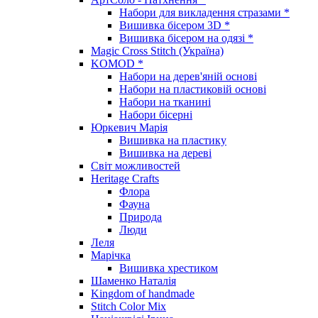
Набори для викладення стразами *
Вишивка бісером 3D *
Вишивка бісером на одязі *
Magic Cross Stitch (Україна)
KOMOD *
Набори на дерев'яній основі
Набори на пластиковій основі
Набори на тканині
Набори бісерні
Юркевич Марія
Вишивка на пластику
Вишивка на дереві
Світ можливостей
Heritage Crafts
Флора
Фауна
Природа
Люди
Леля
Марічка
Вишивка хрестиком
Шаменко Наталія
Kingdom of handmade
Stitch Color Mix