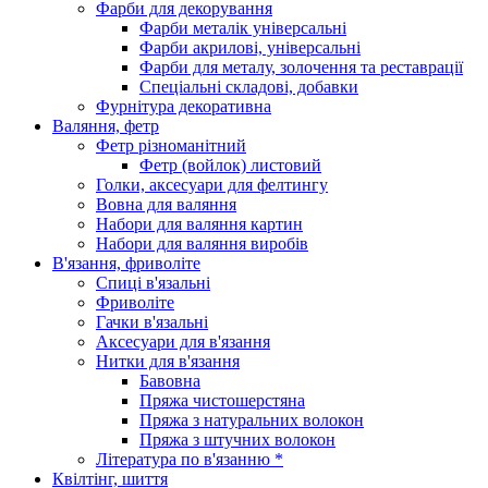
Фарби для декорування
Фарби металік універсальні
Фарби акрилові, універсальні
Фарби для металу, золочення та реставрації
Спеціальні складові, добавки
Фурнітура декоративна
Валяння, фетр
Фетр різноманітний
Фетр (войлок) листовий
Голки, аксесуари для фелтингу
Вовна для валяння
Набори для валяння картин
Набори для валяння виробів
В'язання, фриволіте
Спиці в'язальні
Фриволіте
Гачки в'язальні
Аксесуари для в'язання
Нитки для в'язання
Бавовна
Пряжа чистошерстяна
Пряжа з натуральних волокон
Пряжа з штучних волокон
Література по в'язанню *
Квілтінг, шиття