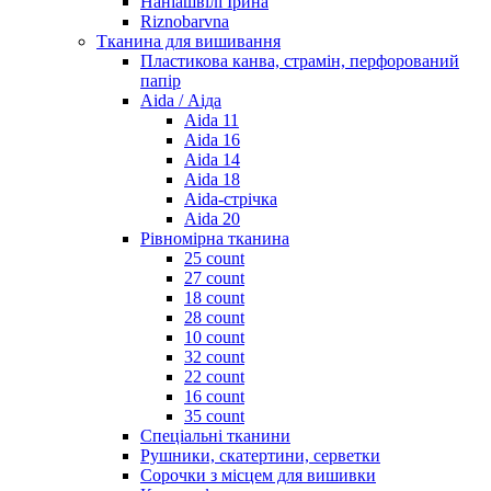
Наніашвілі Ірина
Riznobarvna
Тканина для вишивання
Пластикова канва, страмін, перфорований
папір
Aida / Аіда
Aida 11
Aida 16
Aida 14
Aida 18
Aida-стрічка
Aida 20
Рівномірна тканина
25 count
27 count
18 count
28 count
10 count
32 count
22 count
16 count
35 count
Спеціальні тканини
Рушники, скатертини, серветки
Сорочки з місцем для вишивки