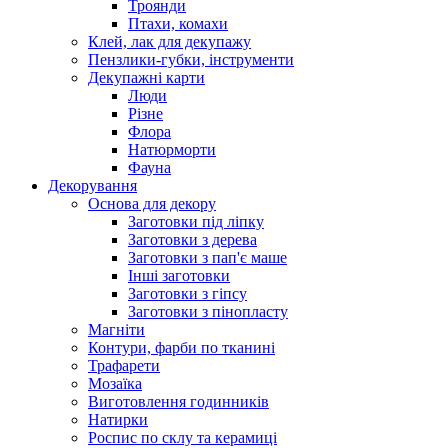
Троянди
Птахи, комахи
Клей, лак для декупажу
Пензлики-губки, інструменти
Декупажні карти
Люди
Різне
Флора
Натюрморти
Фауна
Декорування
Основа для декору
Заготовки під ліпку
Заготовки з дерева
Заготовки з пап'є маше
Інші заготовки
Заготовки з гіпсу
Заготовки з пінопласту
Магніти
Контури, фарби по тканині
Трафарети
Мозаїка
Виготовлення годинників
Натирки
Роспис по склу та керамиці