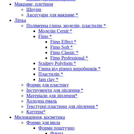
Макраме, плетіння
Шнури
Аксесуари для макраме *
Ліпка
Полімерна глина, моделін, пластилін *
Моделін Cernit *
Fimo *
Fimo Effect *
Fimo Soft *
Fimo Classic *
Fimo Professional *
Sculpey Polyform *
Глина від різних виробників *
Пластилін *
Jam clay *
Форми для пластику
Інструменти для ліплення *
Матеріали для ліплення*
Холодна емаль
Текстурні пластини для ліплення *
Каттери*
Миловаріння, косметика
Форми для мила
Форми поштучно
Фауна