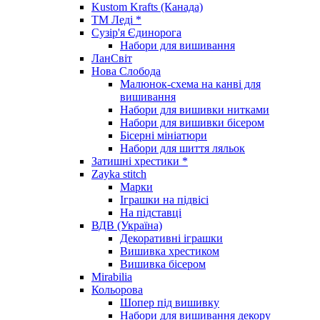
Kustom Krafts (Канада)
ТМ Леді *
Сузір'я Єдинорога
Набори для вишивання
ЛанСвіт
Нова Слобода
Малюнок-схема на канві для
вишивання
Набори для вишивки нитками
Набори для вишивки бісером
Бісерні мініатюри
Набори для шиття ляльок
Затишні хрестики *
Zayka stitch
Марки
Іграшки на підвісі
На підставці
ВДВ (Україна)
Декоративні іграшки
Вишивка хрестиком
Вишивка бісером
Mirabilia
Кольорова
Шопер під вишивку
Набори для вишивання декору