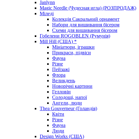
Janlynn
Magic Needle (Чудесная игла) (РОЗПРОДАЖ)
Міледі
Колекція Сакральний орнамент
Набори для вишивання бісером
Схеми для вишивання бісером
Гобелени ROGOBLEN (Румунія)
Mill Hill (США) *
Мініатюри, іграшки
Прикраси, підвіси
Фауна
Різне
Пейзажі
Флора
Великдень
Новорічні картини
Гелловін
Солодощі, напої
Ангели, люди
Thea Gouverneur (Голандія)
Квіти
Різне
Фауна
Люди
Design Works (США)