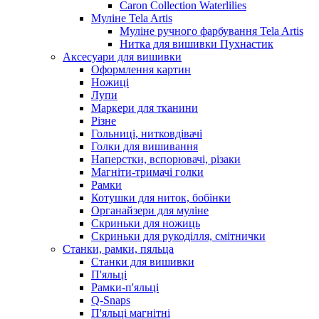
Caron Collection Waterlilies
Муліне Tela Artis
Муліне ручного фарбування Tela Artis
Нитка для вишивки Пухнастик
Аксесуари для вишивки
Оформлення картин
Ножиці
Лупи
Маркери для тканини
Різне
Гольниці, нитковдівачі
Голки для вишивання
Наперстки, вспорювачі, різаки
Магніти-тримачі голки
Рамки
Котушки для ниток, бобінки
Органайзери для муліне
Скриньки для ножиць
Скриньки для рукоділля, смітнички
Станки, рамки, пяльца
Станки для вишивки
П'яльці
Рамки-п'яльці
Q-Snaps
П'яльці магнітні