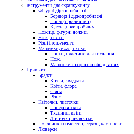
Інструменти для скрапбукингу
Фігурні діркопробивачі
Бордюрні діркопробивачі
Панчі (пробійники)
Кутові діркопробивачі
Ножиці, фігурні ножиці
Ножі, різаки
Різні інструменти
Машинки, ножі, папки
Папки, пластини для тиснення
Ножі
Машинки та приспособи для них
Прикраси
Брадси
Круги, квадрати
Квіти, флора
Свята
Різне
Квіточки, листочки
Паперові квіти
Тканинні квіти
Листочки, пелюстки
Половинки намистин, стрази, камінчики
Люверси