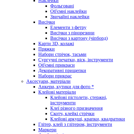
Наклейки
Фольговані
Об'ємні наклейки
Звичайні наклейки
Висічки
Елементи з фетру
Висічки з пінорезини
Висічки з картону (чіпборд)
Карти 3D, колажі
Пряжки
Набори стрічок, тасьми
Сургучні печатки, віск, інструменти
Об'ємні прикраси
Декоративні прищепки
Набори прикрас
Аксесуари, матеріали
Анкери, кутики для фото *
Клейові матеріали
Клейові пістолети, стержні,
інструменти
Клеї різного призначення
Скотч, клейкі стрічки
Клейові аркуші, крапки, квадратики
Глітер, клей з глітером, інструменти
Маркери