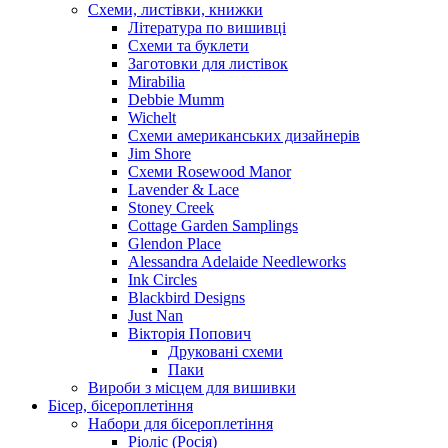
Схеми, листівки, книжки
Література по вишивці
Схеми та буклети
Заготовки для листівок
Mirabilia
Debbie Mumm
Wichelt
Схеми американських дизайнерів
Jim Shore
Cхеми Rosewood Manor
Lavender & Lace
Stoney Creek
Cottage Garden Samplings
Glendon Place
Alessandra Adelaide Needleworks
Ink Circles
Blackbird Designs
Just Nan
Вікторія Попович
Друковані схеми
Паки
Вироби з місцем для вишивки
Бісер, бісероплетіння
Набори для бісероплетіння
Ріоліс (Росія)