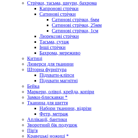
Стрічки, тасьма, шнури, бахрома
Капронові стрічки
Сатинові стрічки
Сатинові стрічки, 6мм
Сатинові стрічки, 25мм
Сатинові стрічки, 1см
Люрексові стрічки
Тасьма, сутаж
Інші стрічки
Бахрома, мереживо
Китиці
Люверси для тканини
Шторна фурнітура
Підхвати-кліпси
Підхвати магнітні
Бейка
Маркери, олівці, крейда, копіри
Замки-блискавки *
Тканина для шиття
Набори тканини, відрізи
Фетр, метраж
Аплікації, бантики
Зворотний бік подушок
Пір'я
Кравецькі ножиці *