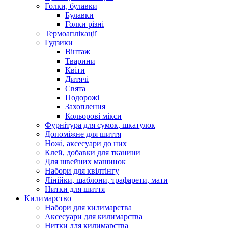
Голки, булавки
Булавки
Голки різні
Термоаплікації
Гудзики
Вінтаж
Тварини
Квіти
Дитячі
Свята
Подорожі
Захоплення
Кольорові мікси
Фурнітура для сумок, шкатулок
Допоміжне для шиття
Ножі, аксесуари до них
Клей, добавки для тканини
Для швейних машинок
Набори для квілтінгу
Лінійки, шаблони, трафарети, мати
Нитки для шиття
Килимарство
Набори для килимарства
Аксесуари для килимарства
Нитки для килимарства