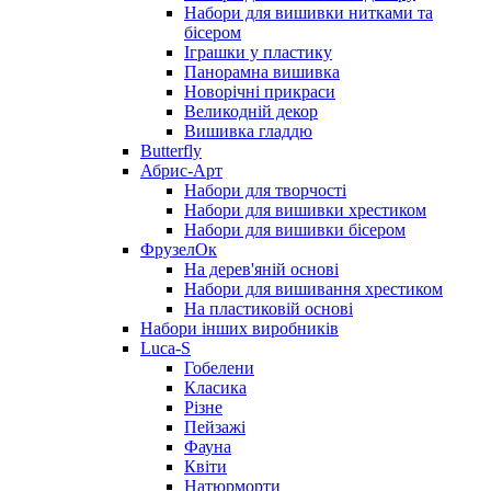
Набори для вишивки нитками та
бісером
Іграшки у пластику
Панорамна вишивка
Новорічні прикраси
Великодній декор
Вишивка гладдю
Butterfly
Абрис-Арт
Набори для творчості
Набори для вишивки хрестиком
Набори для вишивки бісером
ФрузелОк
На дерев'яній основі
Набори для вишивання хрестиком
На пластиковій основі
Набори інших виробників
Luca-S
Гобелени
Класика
Різне
Пейзажі
Фауна
Квіти
Натюрморти