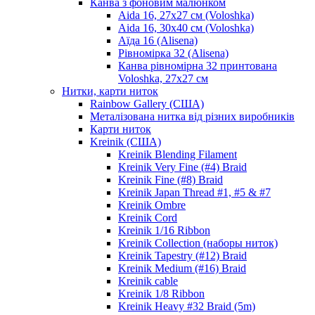
Канва з фоновим малюнком
Aida 16, 27х27 см (Voloshka)
Aida 16, 30х40 см (Voloshka)
Аїда 16 (Alisena)
Рівномірка 32 (Alisena)
Канва рівномірна 32 принтована
Voloshka, 27х27 см
Нитки, карти ниток
Rainbow Gallery (США)
Металізована нитка від різних виробників
Карти ниток
Kreinik (США)
Kreinik Blending Filament
Kreinik Very Fine (#4) Braid
Kreinik Fine (#8) Braid
Kreinik Japan Thread #1, #5 & #7
Kreinik Ombre
Kreinik Cord
Kreinik 1/16 Ribbon
Kreinik Collection (наборы ниток)
Kreinik Tapestry (#12) Braid
Kreinik Medium (#16) Braid
Kreinik cable
Kreinik 1/8 Ribbon
Kreinik Heavy #32 Braid (5m)