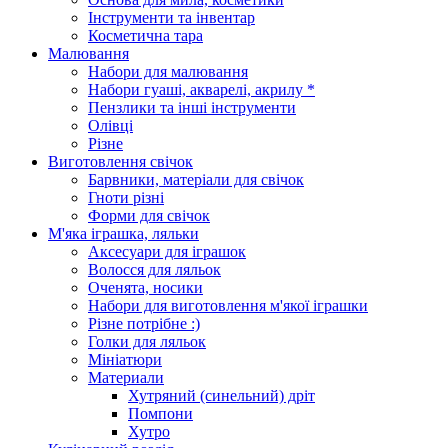
Інструменти та інвентар
Косметична тара
Малювання
Набори для малювання
Набори гуаші, акварелі, акрилу *
Пензлики та інші інструменти
Олівці
Різне
Виготовлення свічок
Барвники, матеріали для свічок
Гноти різні
Форми для свічок
М'яка іграшка, ляльки
Аксесуари для іграшок
Волосся для ляльок
Оченята, носики
Набори для виготовлення м'якої іграшки
Різне потрібне :)
Голки для ляльок
Мініатюри
Материали
Хутряний (синельний) дріт
Помпони
Хутро