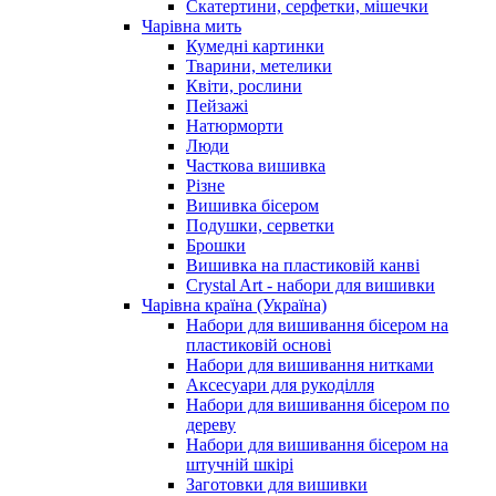
Скатертини, серфетки, мішечки
Чарiвна мить
Кумедні картинки
Тварини, метелики
Квіти, рослини
Пейзажі
Натюрморти
Люди
Часткова вишивка
Різне
Вишивка бісером
Подушки, серветки
Брошки
Вишивка на пластиковій канві
Crystal Art - набори для вишивки
Чарівна країна (Україна)
Набори для вишивання бісером на
пластиковій основі
Набори для вишивання нитками
Аксесуари для рукоділля
Набори для вишивання бісером по
дереву
Набори для вишивання бісером на
штучній шкірі
Заготовки для вишивки