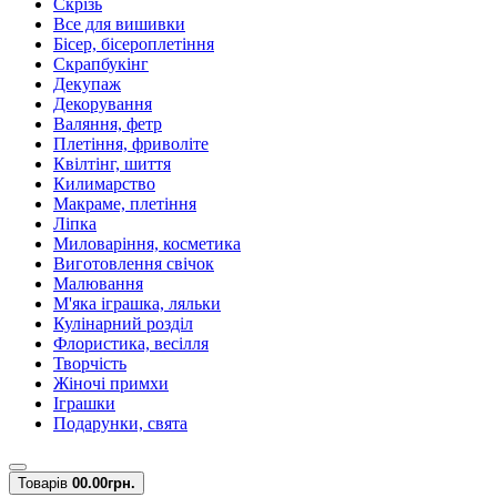
Скрізь
Все для вишивки
Бісер, бісероплетіння
Скрапбукінг
Декупаж
Декорування
Валяння, фетр
Плетіння, фриволіте
Квілтінг, шиття
Килимарство
Макраме, плетіння
Ліпка
Миловаріння, косметика
Виготовлення свічок
Малювання
М'яка іграшка, ляльки
Кулінарний розділ
Флористика, весілля
Творчість
Жіночі примхи
Іграшки
Подарунки, свята
Товарів
0
0.00грн.