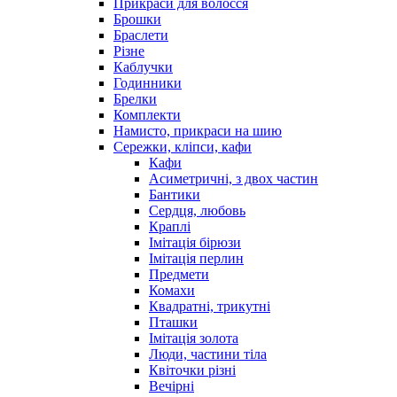
Прикраси для волосся
Брошки
Браслети
Різне
Каблучки
Годинники
Брелки
Комплекти
Намисто, прикраси на шию
Сережки, кліпси, кафи
Кафи
Асиметричні, з двох частин
Бантики
Сердця, любовь
Краплі
Імітація бірюзи
Імітація перлин
Предмети
Комахи
Квадратні, трикутні
Пташки
Імітація золота
Люди, частини тіла
Квіточки різні
Вечірні