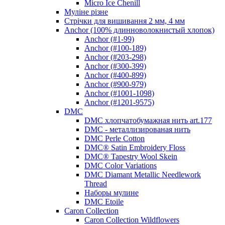
Micro Ice Chenill
Муліне різне
Стрічки для вишивання 2 мм, 4 мм
Anchor (100% длинноволокнистый хлопок)
Anchor (#1-99)
Anchor (#100-189)
Anchor (#203-298)
Anchor (#300-399)
Anchor (#400-899)
Anchor (#900-979)
Anchor (#1001-1098)
Anchor (#1201-9575)
DMC
DMC хлопчатобумажная нить art.177
DMC - металлизированая нить
DMC Perle Cotton
DMC® Satin Embroidery Floss
DMC® Tapestry Wool Skein
DMC Color Variations
DMC Diamant Metallic Needlework
Thread
Наборы мулине
DMC Etoile
Caron Collection
Caron Collection Wildflowers