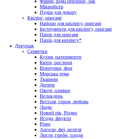
Фарби, рідкі перлини, лак
Мікробісер
Пудра для декору
Квілінг, оригамі
Набори для квілінгу, оригамі
Інструменти для квілінгу, оригамі
Папір для оригамі
Папір для квілінгу*
Декупаж
Серветки
Кухня, натюрморти
Квіти, рослини
Візерунки, фон
Морська тема
Тварини
Дитяче
Овочі, оливки
Великдень
Весілля, серця, любовь
Люди
Новий рік, Різдво
Ягоди, фрукти
Різне
Ангели, феї, релігія
Листя, гриби, плоди