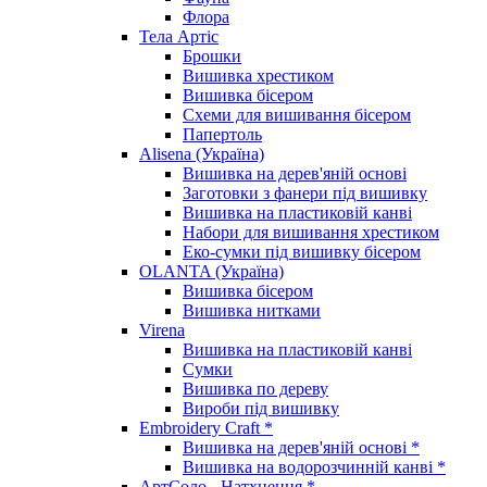
Флора
Тела Артіс
Брошки
Вишивка хрестиком
Вишивка бісером
Схеми для вишивання бісером
Папертоль
Alisena (Україна)
Вишивка на дерев'яній основі
Заготовки з фанери під вишивку
Вишивка на пластиковій канві
Набори для вишивання хрестиком
Еко-сумки під вишивку бісером
OLANTA (Україна)
Вишивка бісером
Вишивка нитками
Virena
Вишивка на пластиковій канві
Сумки
Вишивка по дереву
Вироби під вишивку
Embroidery Craft *
Вишивка на дерев'яній основі *
Вишивка на водорозчинній канві *
АртСоло - Натхнення *