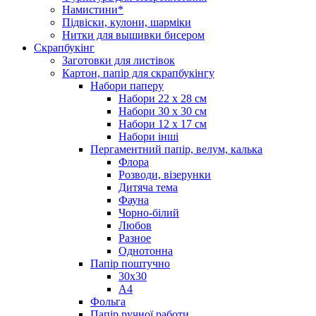
Намистини*
Підвіски, кулони, шарміки
Нитки для вышивки бисером
Скрапбукінг
Заготовки для листівок
Картон, папір для скрапбукінгу
Набори паперу
Набори 22 х 28 см
Набори 30 х 30 см
Набори 12 х 17 см
Набори інші
Пергаментний папір, велум, калька
Флора
Розводи, візерунки
Дитяча тема
Фауна
Чорно-білий
Любов
Разное
Однотонна
Папір поштучно
30х30
А4
Фольга
Папір ручної работи