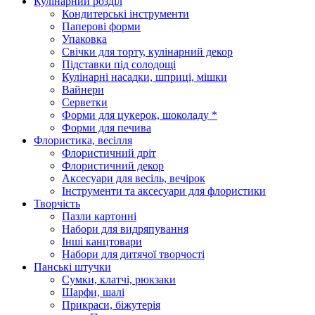
Кулінарний розділ
Кондитерські інструменти
Паперові форми
Упаковка
Свічки для торту, кулінарний декор
Підставки під солодощі
Кулінарні насадки, шприці, мішки
Вайнери
Серветки
Форми для цукерок, шоколаду *
Форми для печива
Флористика, весілля
Флористичний дріт
Флористичний декор
Аксесуари для весіль, вечірок
Інструменти та аксесуари для флористики
Творчість
Пазли картонні
Набори для видряпування
Інші канцтовари
Набори для дитячої творчості
Панські штучки
Сумки, клатчі, рюкзаки
Шарфи, шалі
Прикраси, біжутерія