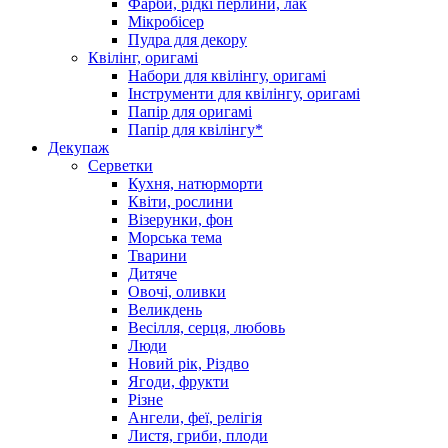
Фарби, рідкі перлини, лак
Мікробісер
Пудра для декору
Квілінг, оригамі
Набори для квілінгу, оригамі
Інструменти для квілінгу, оригамі
Папір для оригамі
Папір для квілінгу*
Декупаж
Серветки
Кухня, натюрморти
Квіти, рослини
Візерунки, фон
Морська тема
Тварини
Дитяче
Овочі, оливки
Великдень
Весілля, серця, любовь
Люди
Новий рік, Різдво
Ягоди, фрукти
Різне
Ангели, феї, релігія
Листя, гриби, плоди