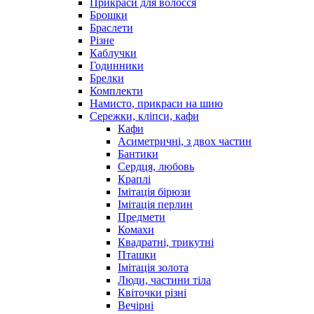
Прикраси для волосся
Брошки
Браслети
Різне
Каблучки
Годинники
Брелки
Комплекти
Намисто, прикраси на шию
Сережки, кліпси, кафи
Кафи
Асиметричні, з двох частин
Бантики
Сердця, любовь
Краплі
Імітація бірюзи
Імітація перлин
Предмети
Комахи
Квадратні, трикутні
Пташки
Імітація золота
Люди, частини тіла
Квіточки різні
Вечірні