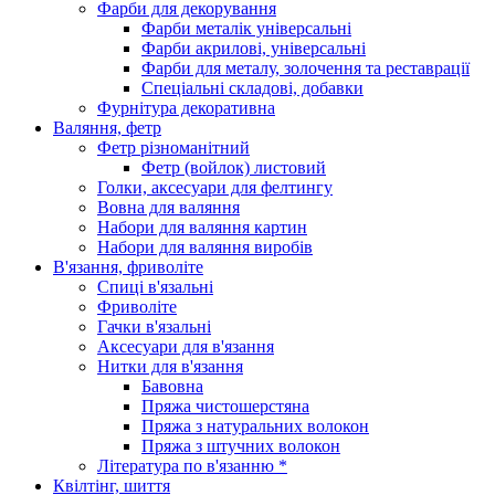
Фарби для декорування
Фарби металік універсальні
Фарби акрилові, універсальні
Фарби для металу, золочення та реставрації
Спеціальні складові, добавки
Фурнітура декоративна
Валяння, фетр
Фетр різноманітний
Фетр (войлок) листовий
Голки, аксесуари для фелтингу
Вовна для валяння
Набори для валяння картин
Набори для валяння виробів
В'язання, фриволіте
Спиці в'язальні
Фриволіте
Гачки в'язальні
Аксесуари для в'язання
Нитки для в'язання
Бавовна
Пряжа чистошерстяна
Пряжа з натуральних волокон
Пряжа з штучних волокон
Література по в'язанню *
Квілтінг, шиття