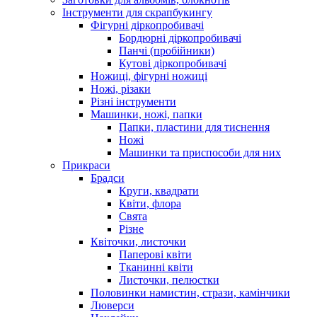
Інструменти для скрапбукингу
Фігурні діркопробивачі
Бордюрні діркопробивачі
Панчі (пробійники)
Кутові діркопробивачі
Ножиці, фігурні ножиці
Ножі, різаки
Різні інструменти
Машинки, ножі, папки
Папки, пластини для тиснення
Ножі
Машинки та приспособи для них
Прикраси
Брадси
Круги, квадрати
Квіти, флора
Свята
Різне
Квіточки, листочки
Паперові квіти
Тканинні квіти
Листочки, пелюстки
Половинки намистин, стрази, камінчики
Люверси