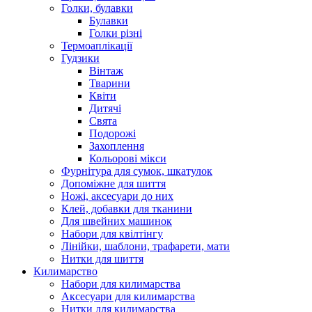
Голки, булавки
Булавки
Голки різні
Термоаплікації
Гудзики
Вінтаж
Тварини
Квіти
Дитячі
Свята
Подорожі
Захоплення
Кольорові мікси
Фурнітура для сумок, шкатулок
Допоміжне для шиття
Ножі, аксесуари до них
Клей, добавки для тканини
Для швейних машинок
Набори для квілтінгу
Лінійки, шаблони, трафарети, мати
Нитки для шиття
Килимарство
Набори для килимарства
Аксесуари для килимарства
Нитки для килимарства