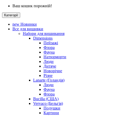
Ваш кошик порожній!
Категорії
new
Новинки
Все для вишивки
Набори для вишивання
Dimensions
Пейзажі
Флора
Фауна
Натюрморти
Люди
Дитяче
Новорічне
Різне
Lanarte (Голандія)
Люди
Фауна
Флора
Bucilla (США)
Vervaco (Бельгія)
Подушки
Картини