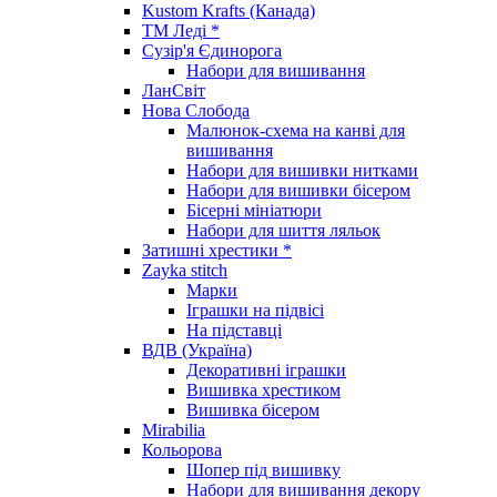
Kustom Krafts (Канада)
ТМ Леді *
Сузір'я Єдинорога
Набори для вишивання
ЛанСвіт
Нова Слобода
Малюнок-схема на канві для
вишивання
Набори для вишивки нитками
Набори для вишивки бісером
Бісерні мініатюри
Набори для шиття ляльок
Затишні хрестики *
Zayka stitch
Марки
Іграшки на підвісі
На підставці
ВДВ (Україна)
Декоративні іграшки
Вишивка хрестиком
Вишивка бісером
Mirabilia
Кольорова
Шопер під вишивку
Набори для вишивання декору