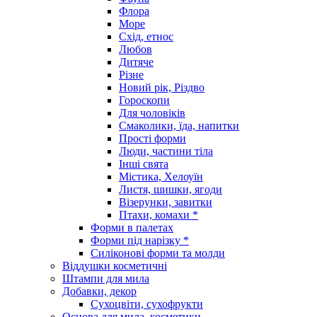
Флора
Море
Схід, етнос
Любов
Дитяче
Різне
Новий рік, Різдво
Гороскопи
Для чоловіків
Смаколики, їда, напитки
Прості форми
Люди, частини тіла
Інші свята
Містика, Хелоуїн
Листя, шишки, ягоди
Візерунки, завитки
Птахи, комахи *
Форми в палетах
Форми під нарізку *
Силіконові форми та молди
Віддушки косметичні
Штампи для мила
Добавки, декор
Сухоцвіти, сухофрукти
Основа для мила, косметики