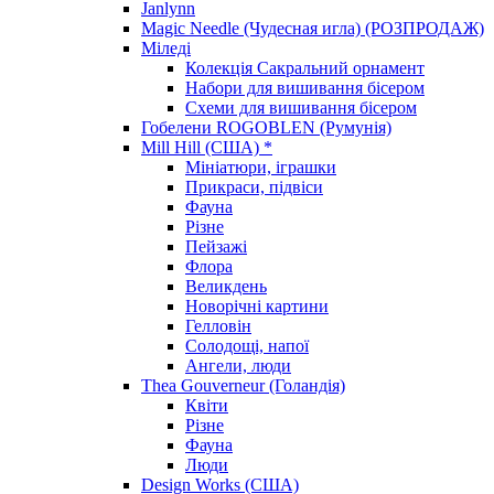
Janlynn
Magic Needle (Чудесная игла) (РОЗПРОДАЖ)
Міледі
Колекція Сакральний орнамент
Набори для вишивання бісером
Схеми для вишивання бісером
Гобелени ROGOBLEN (Румунія)
Mill Hill (США) *
Мініатюри, іграшки
Прикраси, підвіси
Фауна
Різне
Пейзажі
Флора
Великдень
Новорічні картини
Гелловін
Солодощі, напої
Ангели, люди
Thea Gouverneur (Голандія)
Квіти
Різне
Фауна
Люди
Design Works (США)