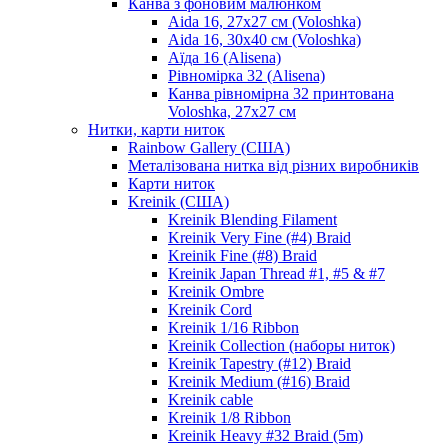
Канва з фоновим малюнком
Aida 16, 27х27 см (Voloshka)
Aida 16, 30х40 см (Voloshka)
Аїда 16 (Alisena)
Рівномірка 32 (Alisena)
Канва рівномірна 32 принтована
Voloshka, 27х27 см
Нитки, карти ниток
Rainbow Gallery (США)
Металізована нитка від різних виробників
Карти ниток
Kreinik (США)
Kreinik Blending Filament
Kreinik Very Fine (#4) Braid
Kreinik Fine (#8) Braid
Kreinik Japan Thread #1, #5 & #7
Kreinik Ombre
Kreinik Cord
Kreinik 1/16 Ribbon
Kreinik Collection (наборы ниток)
Kreinik Tapestry (#12) Braid
Kreinik Medium (#16) Braid
Kreinik cable
Kreinik 1/8 Ribbon
Kreinik Heavy #32 Braid (5m)