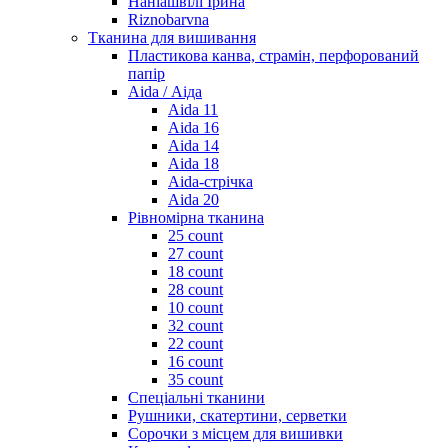
Наніашвілі Ірина
Riznobarvna
Тканина для вишивання
Пластикова канва, страмін, перфорований
папір
Aida / Аіда
Aida 11
Aida 16
Aida 14
Aida 18
Aida-стрічка
Aida 20
Рівномірна тканина
25 count
27 count
18 count
28 count
10 count
32 count
22 count
16 count
35 count
Спеціальні тканини
Рушники, скатертини, серветки
Сорочки з місцем для вишивки