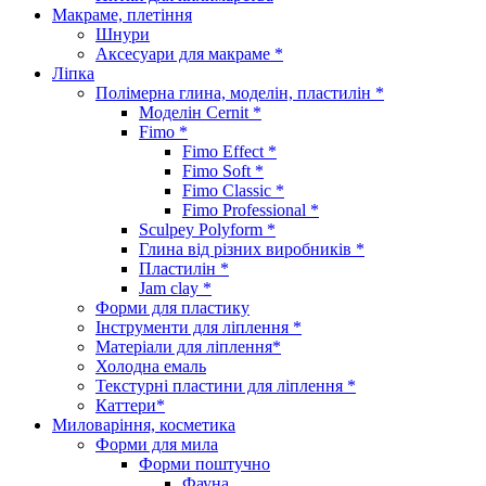
Макраме, плетіння
Шнури
Аксесуари для макраме *
Ліпка
Полімерна глина, моделін, пластилін *
Моделін Cernit *
Fimo *
Fimo Effect *
Fimo Soft *
Fimo Classic *
Fimo Professional *
Sculpey Polyform *
Глина від різних виробників *
Пластилін *
Jam clay *
Форми для пластику
Інструменти для ліплення *
Матеріали для ліплення*
Холодна емаль
Текстурні пластини для ліплення *
Каттери*
Миловаріння, косметика
Форми для мила
Форми поштучно
Фауна