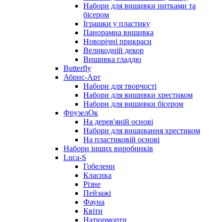
Набори для вишивки нитками та
бісером
Іграшки у пластику
Панорамна вишивка
Новорічні прикраси
Великодній декор
Вишивка гладдю
Butterfly
Абрис-Арт
Набори для творчості
Набори для вишивки хрестиком
Набори для вишивки бісером
ФрузелОк
На дерев'яній основі
Набори для вишивання хрестиком
На пластиковій основі
Набори інших виробників
Luca-S
Гобелени
Класика
Різне
Пейзажі
Фауна
Квіти
Натюрморти