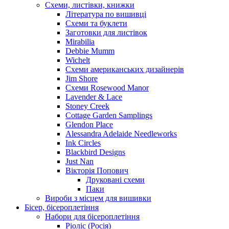
Схеми, листівки, книжки
Література по вишивці
Схеми та буклети
Заготовки для листівок
Mirabilia
Debbie Mumm
Wichelt
Схеми американських дизайнерів
Jim Shore
Cхеми Rosewood Manor
Lavender & Lace
Stoney Creek
Cottage Garden Samplings
Glendon Place
Alessandra Adelaide Needleworks
Ink Circles
Blackbird Designs
Just Nan
Вікторія Попович
Друковані схеми
Паки
Вироби з місцем для вишивки
Бісер, бісероплетіння
Набори для бісероплетіння
Ріоліс (Росія)