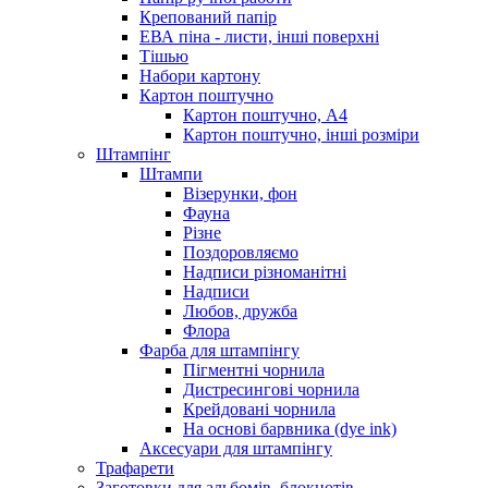
Крепований папір
ЕВА піна - листи, інші поверхні
Тішью
Набори картону
Картон поштучно
Картон поштучно, А4
Картон поштучно, інші розміри
Штампінг
Штампи
Візерунки, фон
Фауна
Різне
Поздоровляємо
Надписи різноманітні
Надписи
Любов, дружба
Флора
Фарба для штампінгу
Пігментні чорнила
Дистресингові чорнила
Крейдовані чорнила
На основі барвника (dye ink)
Аксесуари для штампінгу
Трафарети
Заготовки для альбомів, блокнотів