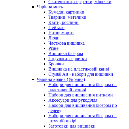
Скатертини, серфетки, мішечки
Чарiвна мить
Кумедні картинки
Тварини, метелики
Квіти, рослини
Пейзажі
Натюрморти
Люди
Часткова вишивка
Різне
Вишивка бісером
Подушки, серветки
Брошки
Вишивка на пластиковій канві
Crystal Art - набори для вишивки
Чарівна країна (Україна)
Набори для вишивання бісером на
пластиковій основі
Набори для вишивання нитками
Аксесуари для рукоділля
Набори для вишивання бісером по
дереву
Набори для вишивання бісером на
штучній шкірі
Заготовки для вишивки