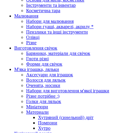
Інструменти та інвентар
Косметична тара
Малювання
Набори для малювання
Набори гуаші, акварелі, акрилу *
Пензлики та інші інструменти
Олівці
Різне
Виготовлення свічок
Барвники, матеріали для свічок
Гноти різні
Форми для свічок
М'яка іграшка, ляльки
Аксесуари для іграшок
Волосся для ляльок
Оченята, носики
Набори для виготовлення м'якої іграшки
Різне потрібне :)
Голки для ляльок
Мініатюри
Материали
Хутряний (синельний) дріт
Помпони
Хутро