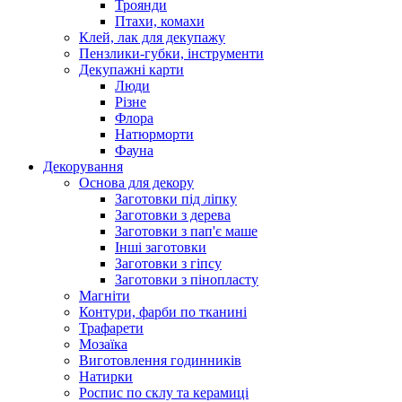
Троянди
Птахи, комахи
Клей, лак для декупажу
Пензлики-губки, інструменти
Декупажні карти
Люди
Різне
Флора
Натюрморти
Фауна
Декорування
Основа для декору
Заготовки під ліпку
Заготовки з дерева
Заготовки з пап'є маше
Інші заготовки
Заготовки з гіпсу
Заготовки з пінопласту
Магніти
Контури, фарби по тканині
Трафарети
Мозаїка
Виготовлення годинників
Натирки
Роспис по склу та керамиці