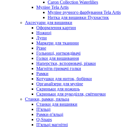
Caron Collection Waterlilies
Муліне Tela Artis
Муліне ручного фарбування Tela Artis
Нитка для вишивки Пухнастик
Аксесуари для вишивки
Оформлення картин
Ножиці
Лупи
Маркери для тканини
Різне
Гольниці, нитковдівачі
Голки для вишивання
Наперстки, вспорювачі, різаки
Магніти-тримачі голки
Рамки
Котушки для ниток, бобінки
Органайзери для муліне
Скриньки для ножиць
Скриньки для рукоділля, смітнички
Станки, рамки, пяльца
Станки для вишивки
П'яльці
Рамки-п'яльці
Q-Snaps
П'яльці магнітні