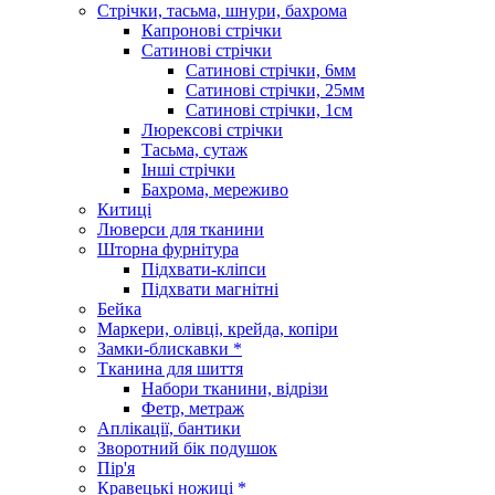
Стрічки, тасьма, шнури, бахрома
Капронові стрічки
Сатинові стрічки
Сатинові стрічки, 6мм
Сатинові стрічки, 25мм
Сатинові стрічки, 1см
Люрексові стрічки
Тасьма, сутаж
Інші стрічки
Бахрома, мереживо
Китиці
Люверси для тканини
Шторна фурнітура
Підхвати-кліпси
Підхвати магнітні
Бейка
Маркери, олівці, крейда, копіри
Замки-блискавки *
Тканина для шиття
Набори тканини, відрізи
Фетр, метраж
Аплікації, бантики
Зворотний бік подушок
Пір'я
Кравецькі ножиці *