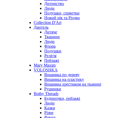
Дитинство
Люди
Подушки, серветки
Новий рік та Різдво
Collection D'Art
Дантель
Дитяче
Тварини
Люди
Флора
Подушки
Релігія
Пейзажі
Mary Maxim
VOLOSHKA
Вишивка по дереву
Вишивка на пластику
Вишивка хрестиком на тканині
Рушники
Bothy Threads
Будиночки, пейзажі
Люди
Казки
Різне
Фауна