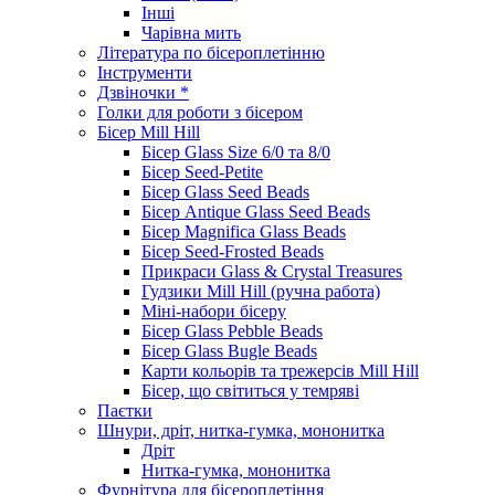
Інші
Чарівна мить
Література по бісероплетінню
Інструменти
Дзвіночки *
Голки для роботи з бісером
Бісер Mill Hill
Бісер Glass Size 6/0 та 8/0
Бісер Seed-Petite
Бісер Glass Seed Beads
Бісер Antique Glass Seed Beads
Бісер Magnifica Glass Beads
Бісер Seed-Frosted Beads
Прикраси Glass & Crystal Treasures
Гудзики Mill Hill (ручна работа)
Міні-набори бісеру
Бісер Glass Pebble Beads
Бісер Glass Bugle Beads
Карти кольорів та трежерсів Mill Hill
Бісер, що світиться у темряві
Паєтки
Шнури, дріт, нитка-гумка, мононитка
Дріт
Нитка-гумка, мононитка
Фурнітура для бісероплетіння