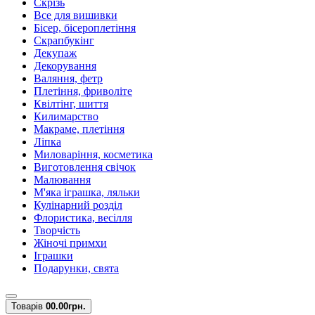
Скрізь
Все для вишивки
Бісер, бісероплетіння
Скрапбукінг
Декупаж
Декорування
Валяння, фетр
Плетіння, фриволіте
Квілтінг, шиття
Килимарство
Макраме, плетіння
Ліпка
Миловаріння, косметика
Виготовлення свічок
Малювання
М'яка іграшка, ляльки
Кулінарний розділ
Флористика, весілля
Творчість
Жіночі примхи
Іграшки
Подарунки, свята
Товарів
0
0.00грн.