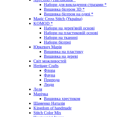
Набори для викладення стразами *
Вишивка бісером 3D *
Вишивка бісером на одязі *
Magic Cross Stitch (Україна)
KOMOD *
Набори на дерев'яній основі
Набори на пластиковій основі
Набори на тканині
Набори бісерні
Юркевич Марія
Вишивка на пластику
Вишивка на дереві
Світ можливостей
Heritage Crafts
Флора
Фауна
Природа
Люди
Леля
Марічка
Вишивка хрестиком
Шаменко Наталія
Kingdom of handmade
Stitch Color Mix