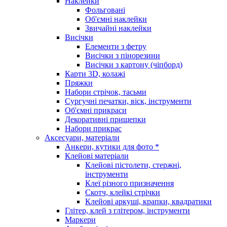
Наклейки
Фольговані
Об'ємні наклейки
Звичайні наклейки
Висічки
Елементи з фетру
Висічки з пінорезини
Висічки з картону (чіпборд)
Карти 3D, колажі
Пряжки
Набори стрічок, тасьми
Сургучні печатки, віск, інструменти
Об'ємні прикраси
Декоративні прищепки
Набори прикрас
Аксесуари, матеріали
Анкери, кутики для фото *
Клейові матеріали
Клейові пістолети, стержні,
інструменти
Клеї різного призначення
Скотч, клейкі стрічки
Клейові аркуші, крапки, квадратики
Глітер, клей з глітером, інструменти
Маркери