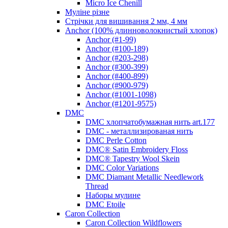
Micro Ice Chenill
Муліне різне
Стрічки для вишивання 2 мм, 4 мм
Anchor (100% длинноволокнистый хлопок)
Anchor (#1-99)
Anchor (#100-189)
Anchor (#203-298)
Anchor (#300-399)
Anchor (#400-899)
Anchor (#900-979)
Anchor (#1001-1098)
Anchor (#1201-9575)
DMC
DMC хлопчатобумажная нить art.177
DMC - металлизированая нить
DMC Perle Cotton
DMC® Satin Embroidery Floss
DMC® Tapestry Wool Skein
DMC Color Variations
DMC Diamant Metallic Needlework
Thread
Наборы мулине
DMC Etoile
Caron Collection
Caron Collection Wildflowers