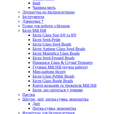
Інші
Чарівна мить
Література по бісероплетінню
Інструменти
Дзвіночки *
Голки для роботи з бісером
Бісер Mill Hill
Бісер Glass Size 6/0 та 8/0
Бісер Seed-Petite
Бісер Glass Seed Beads
Бісер Antique Glass Seed Beads
Бісер Magnifica Glass Beads
Бісер Seed-Frosted Beads
Прикраси Glass & Crystal Treasures
Гудзики Mill Hill (ручна работа)
Міні-набори бісеру
Бісер Glass Pebble Beads
Бісер Glass Bugle Beads
Карти кольорів та трежерсів Mill Hill
Бісер, що світиться у темряві
Паєтки
Шнури, дріт, нитка-гумка, мононитка
Дріт
Нитка-гумка, мононитка
Фурнітура для бісероплетіння