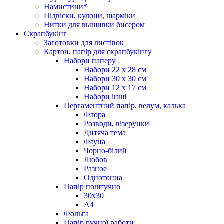
Намистини*
Підвіски, кулони, шарміки
Нитки для вышивки бисером
Скрапбукінг
Заготовки для листівок
Картон, папір для скрапбукінгу
Набори паперу
Набори 22 х 28 см
Набори 30 х 30 см
Набори 12 х 17 см
Набори інші
Пергаментний папір, велум, калька
Флора
Розводи, візерунки
Дитяча тема
Фауна
Чорно-білий
Любов
Разное
Однотонна
Папір поштучно
30х30
А4
Фольга
Папір ручної работи