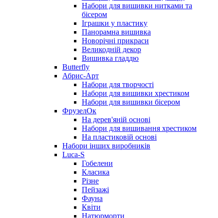
Набори для вишивки нитками та
бісером
Іграшки у пластику
Панорамна вишивка
Новорічні прикраси
Великодній декор
Вишивка гладдю
Butterfly
Абрис-Арт
Набори для творчості
Набори для вишивки хрестиком
Набори для вишивки бісером
ФрузелОк
На дерев'яній основі
Набори для вишивання хрестиком
На пластиковій основі
Набори інших виробників
Luca-S
Гобелени
Класика
Різне
Пейзажі
Фауна
Квіти
Натюрморти