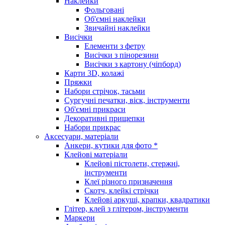
Наклейки
Фольговані
Об'ємні наклейки
Звичайні наклейки
Висічки
Елементи з фетру
Висічки з пінорезини
Висічки з картону (чіпборд)
Карти 3D, колажі
Пряжки
Набори стрічок, тасьми
Сургучні печатки, віск, інструменти
Об'ємні прикраси
Декоративні прищепки
Набори прикрас
Аксесуари, матеріали
Анкери, кутики для фото *
Клейові матеріали
Клейові пістолети, стержні,
інструменти
Клеї різного призначення
Скотч, клейкі стрічки
Клейові аркуші, крапки, квадратики
Глітер, клей з глітером, інструменти
Маркери