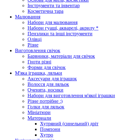
Інструменти та інвентар
Косметична тара
Малювання
Набори для малювання
Набори гуаші, акварелі, акрилу *
Пензлики та інші інструменти
Олівці
Різне
Виготовлення свічок
Барвники, матеріали для свічок
Гноти різні
Форми для свічок
М'яка іграшка, ляльки
Аксесуари для іграшок
Волосся для ляльок
Оченята, носики
Набори для виготовлення м'якої іграшки
Різне потрібне :)
Голки для ляльок
Мініатюри
Материали
Хутряний (синельний) дріт
Помпони
Хутро