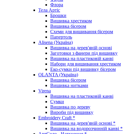
Флора
Тела Артіс
Брошки
Вишивка хрестиком
Вишивка бісером
Схеми для вишивання бісером
Папертоль
Alisena (Україна)
Вишивка на дерев'яній основі
Заготовки з фанери під вишивку
Вишивка на пластиковій канві
Набори для вишивання хрестиком
Еко-сумки під вишивку бісером
OLANTA (Україна)
Вишивка бісером
Вишивка нитками
Virena
Вишивка на пластиковій канві
Сумки
Вишивка по дереву
Вироби під вишивку
Embroidery Craft *
Вишивка на дерев'яній основі *
Вишивка на водорозчинній канві *
АртСоло - Натхнення *