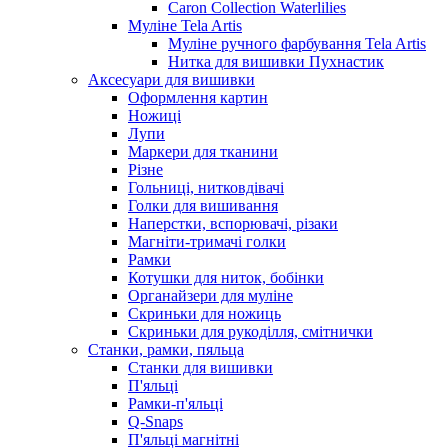
Caron Collection Waterlilies
Муліне Tela Artis
Муліне ручного фарбування Tela Artis
Нитка для вишивки Пухнастик
Аксесуари для вишивки
Оформлення картин
Ножиці
Лупи
Маркери для тканини
Різне
Гольниці, нитковдівачі
Голки для вишивання
Наперстки, вспорювачі, різаки
Магніти-тримачі голки
Рамки
Котушки для ниток, бобінки
Органайзери для муліне
Скриньки для ножиць
Скриньки для рукоділля, смітнички
Станки, рамки, пяльца
Станки для вишивки
П'яльці
Рамки-п'яльці
Q-Snaps
П'яльці магнітні