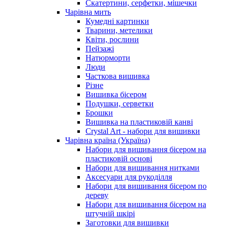
Скатертини, серфетки, мішечки
Чарiвна мить
Кумедні картинки
Тварини, метелики
Квіти, рослини
Пейзажі
Натюрморти
Люди
Часткова вишивка
Різне
Вишивка бісером
Подушки, серветки
Брошки
Вишивка на пластиковій канві
Crystal Art - набори для вишивки
Чарівна країна (Україна)
Набори для вишивання бісером на
пластиковій основі
Набори для вишивання нитками
Аксесуари для рукоділля
Набори для вишивання бісером по
дереву
Набори для вишивання бісером на
штучній шкірі
Заготовки для вишивки