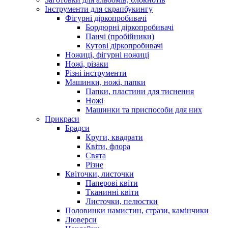
Інструменти для скрапбукингу
Фігурні діркопробивачі
Бордюрні діркопробивачі
Панчі (пробійники)
Кутові діркопробивачі
Ножиці, фігурні ножиці
Ножі, різаки
Різні інструменти
Машинки, ножі, папки
Папки, пластини для тиснення
Ножі
Машинки та приспособи для них
Прикраси
Брадси
Круги, квадрати
Квіти, флора
Свята
Різне
Квіточки, листочки
Паперові квіти
Тканинні квіти
Листочки, пелюстки
Половинки намистин, стрази, камінчики
Люверси