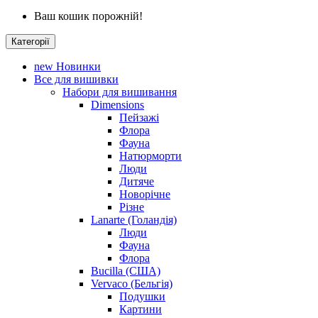
Ваш кошик порожній!
Категорії
new
Новинки
Все для вишивки
Набори для вишивання
Dimensions
Пейзажі
Флора
Фауна
Натюрморти
Люди
Дитяче
Новорічне
Різне
Lanarte (Голандія)
Люди
Фауна
Флора
Bucilla (США)
Vervaco (Бельгія)
Подушки
Картини