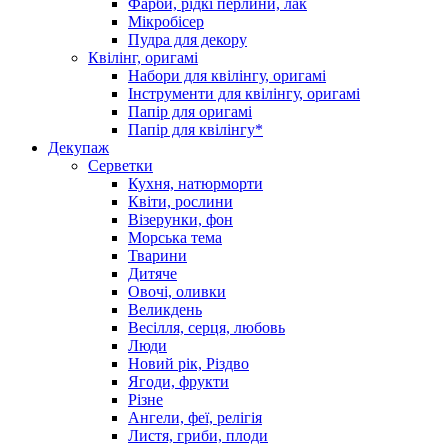
Фарби, рідкі перлини, лак
Мікробісер
Пудра для декору
Квілінг, оригамі
Набори для квілінгу, оригамі
Інструменти для квілінгу, оригамі
Папір для оригамі
Папір для квілінгу*
Декупаж
Серветки
Кухня, натюрморти
Квіти, рослини
Візерунки, фон
Морська тема
Тварини
Дитяче
Овочі, оливки
Великдень
Весілля, серця, любовь
Люди
Новий рік, Різдво
Ягоди, фрукти
Різне
Ангели, феї, релігія
Листя, гриби, плоди