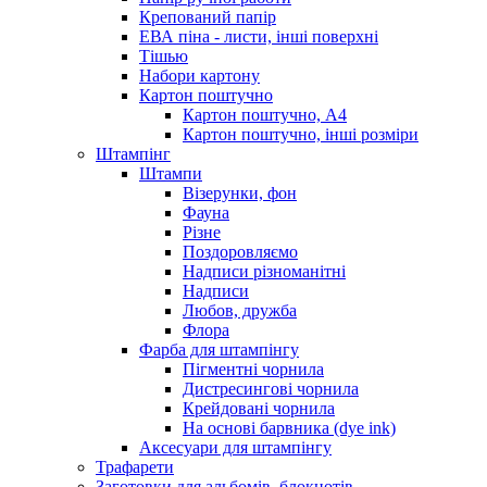
Крепований папір
ЕВА піна - листи, інші поверхні
Тішью
Набори картону
Картон поштучно
Картон поштучно, А4
Картон поштучно, інші розміри
Штампінг
Штампи
Візерунки, фон
Фауна
Різне
Поздоровляємо
Надписи різноманітні
Надписи
Любов, дружба
Флора
Фарба для штампінгу
Пігментні чорнила
Дистресингові чорнила
Крейдовані чорнила
На основі барвника (dye ink)
Аксесуари для штампінгу
Трафарети
Заготовки для альбомів, блокнотів