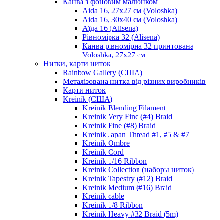
Канва з фоновим малюнком
Aida 16, 27х27 см (Voloshka)
Aida 16, 30х40 см (Voloshka)
Аїда 16 (Alisena)
Рівномірка 32 (Alisena)
Канва рівномірна 32 принтована
Voloshka, 27х27 см
Нитки, карти ниток
Rainbow Gallery (США)
Металізована нитка від різних виробників
Карти ниток
Kreinik (США)
Kreinik Blending Filament
Kreinik Very Fine (#4) Braid
Kreinik Fine (#8) Braid
Kreinik Japan Thread #1, #5 & #7
Kreinik Ombre
Kreinik Cord
Kreinik 1/16 Ribbon
Kreinik Collection (наборы ниток)
Kreinik Tapestry (#12) Braid
Kreinik Medium (#16) Braid
Kreinik cable
Kreinik 1/8 Ribbon
Kreinik Heavy #32 Braid (5m)