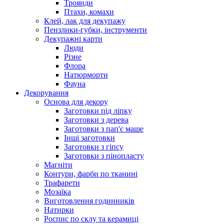
Троянди
Птахи, комахи
Клей, лак для декупажу
Пензлики-губки, інструменти
Декупажні карти
Люди
Різне
Флора
Натюрморти
Фауна
Декорування
Основа для декору
Заготовки під ліпку
Заготовки з дерева
Заготовки з пап'є маше
Інші заготовки
Заготовки з гіпсу
Заготовки з пінопласту
Магніти
Контури, фарби по тканині
Трафарети
Мозаїка
Виготовлення годинників
Натирки
Роспис по склу та керамиці