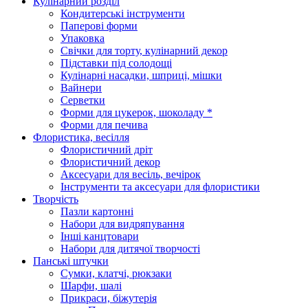
Кулінарний розділ
Кондитерські інструменти
Паперові форми
Упаковка
Свічки для торту, кулінарний декор
Підставки під солодощі
Кулінарні насадки, шприці, мішки
Вайнери
Серветки
Форми для цукерок, шоколаду *
Форми для печива
Флористика, весілля
Флористичний дріт
Флористичний декор
Аксесуари для весіль, вечірок
Інструменти та аксесуари для флористики
Творчість
Пазли картонні
Набори для видряпування
Інші канцтовари
Набори для дитячої творчості
Панські штучки
Сумки, клатчі, рюкзаки
Шарфи, шалі
Прикраси, біжутерія