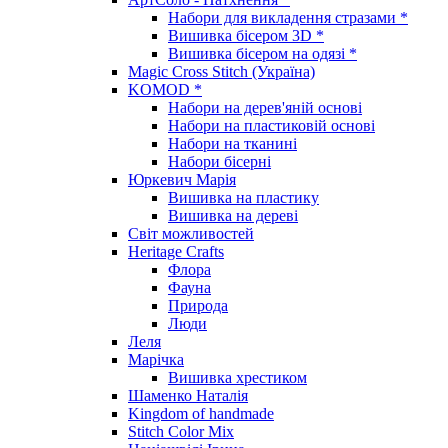
Набори для викладення стразами *
Вишивка бісером 3D *
Вишивка бісером на одязі *
Magic Cross Stitch (Україна)
KOMOD *
Набори на дерев'яній основі
Набори на пластиковій основі
Набори на тканині
Набори бісерні
Юркевич Марія
Вишивка на пластику
Вишивка на дереві
Світ можливостей
Heritage Crafts
Флора
Фауна
Природа
Люди
Леля
Марічка
Вишивка хрестиком
Шаменко Наталія
Kingdom of handmade
Stitch Color Mix