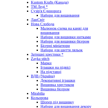
Kustom Krafts (Канада)
ТМ Леді *
Сузір'я Єдинорога
Набори для вишивання
ЛанСвіт
Нова Слобода
Малюнок-схема на канві для
вишивання
Набори для вишивки нитками
Набори для вишивки бісером
Бісерні мініатюри
Набори для шиття ляльок
Затишні хрестики *
Zayka stitch
Марки
Іграшки на підвісі
На підставці
ВДВ (Україна)
Декоративні іграшки
Вишивка хрестиком
Вишивка бісером
Mirabilia
Кольорова
Шопер під вишивку
Набори для вишивання декору