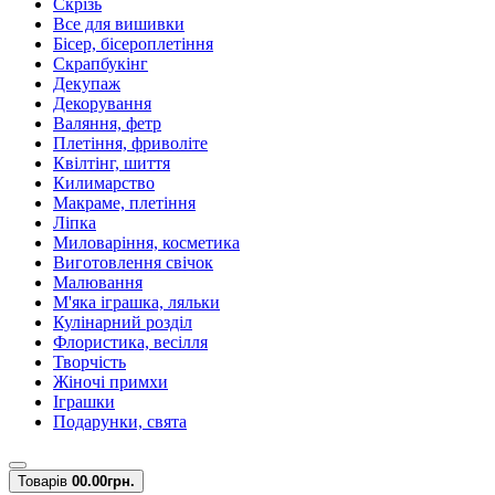
Скрізь
Все для вишивки
Бісер, бісероплетіння
Скрапбукінг
Декупаж
Декорування
Валяння, фетр
Плетіння, фриволіте
Квілтінг, шиття
Килимарство
Макраме, плетіння
Ліпка
Миловаріння, косметика
Виготовлення свічок
Малювання
М'яка іграшка, ляльки
Кулінарний розділ
Флористика, весілля
Творчість
Жіночі примхи
Іграшки
Подарунки, свята
Товарів
0
0.00грн.