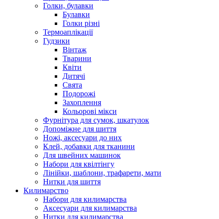
Голки, булавки
Булавки
Голки різні
Термоаплікації
Гудзики
Вінтаж
Тварини
Квіти
Дитячі
Свята
Подорожі
Захоплення
Кольорові мікси
Фурнітура для сумок, шкатулок
Допоміжне для шиття
Ножі, аксесуари до них
Клей, добавки для тканини
Для швейних машинок
Набори для квілтінгу
Лінійки, шаблони, трафарети, мати
Нитки для шиття
Килимарство
Набори для килимарства
Аксесуари для килимарства
Нитки для килимарства