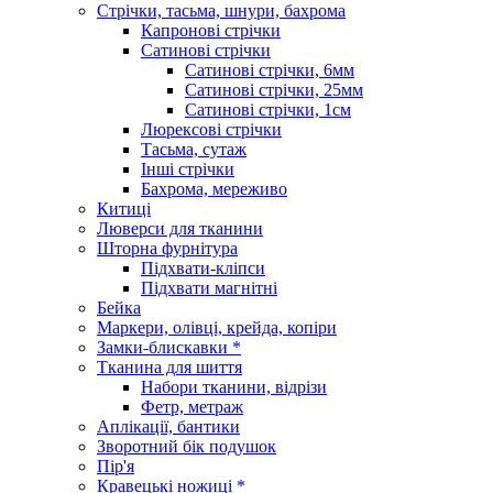
Стрічки, тасьма, шнури, бахрома
Капронові стрічки
Сатинові стрічки
Сатинові стрічки, 6мм
Сатинові стрічки, 25мм
Сатинові стрічки, 1см
Люрексові стрічки
Тасьма, сутаж
Інші стрічки
Бахрома, мереживо
Китиці
Люверси для тканини
Шторна фурнітура
Підхвати-кліпси
Підхвати магнітні
Бейка
Маркери, олівці, крейда, копіри
Замки-блискавки *
Тканина для шиття
Набори тканини, відрізи
Фетр, метраж
Аплікації, бантики
Зворотний бік подушок
Пір'я
Кравецькі ножиці *