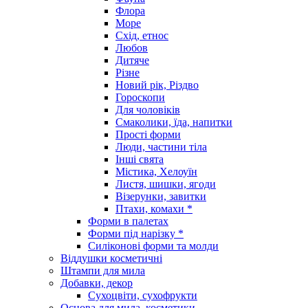
Флора
Море
Схід, етнос
Любов
Дитяче
Різне
Новий рік, Різдво
Гороскопи
Для чоловіків
Смаколики, їда, напитки
Прості форми
Люди, частини тіла
Інші свята
Містика, Хелоуїн
Листя, шишки, ягоди
Візерунки, завитки
Птахи, комахи *
Форми в палетах
Форми під нарізку *
Силіконові форми та молди
Віддушки косметичні
Штампи для мила
Добавки, декор
Сухоцвіти, сухофрукти
Основа для мила, косметики