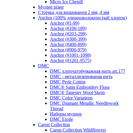
Micro Ice Chenill
Муліне різне
Стрічки для вишивання 2 мм, 4 мм
Anchor (100% длинноволокнистый хлопок)
Anchor (#1-99)
Anchor (#100-189)
Anchor (#203-298)
Anchor (#300-399)
Anchor (#400-899)
Anchor (#900-979)
Anchor (#1001-1098)
Anchor (#1201-9575)
DMC
DMC хлопчатобумажная нить art.177
DMC - металлизированая нить
DMC Perle Cotton
DMC® Satin Embroidery Floss
DMC® Tapestry Wool Skein
DMC Color Variations
DMC Diamant Metallic Needlework
Thread
Наборы мулине
DMC Etoile
Caron Collection
Caron Collection Wildflowers