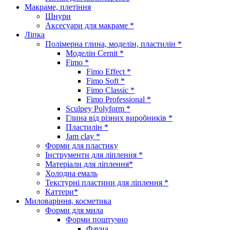
Макраме, плетіння
Шнури
Аксесуари для макраме *
Ліпка
Полімерна глина, моделін, пластилін *
Моделін Cernit *
Fimo *
Fimo Effect *
Fimo Soft *
Fimo Classic *
Fimo Professional *
Sculpey Polyform *
Глина від різних виробників *
Пластилін *
Jam clay *
Форми для пластику
Інструменти для ліплення *
Матеріали для ліплення*
Холодна емаль
Текстурні пластини для ліплення *
Каттери*
Миловаріння, косметика
Форми для мила
Форми поштучно
Фауна