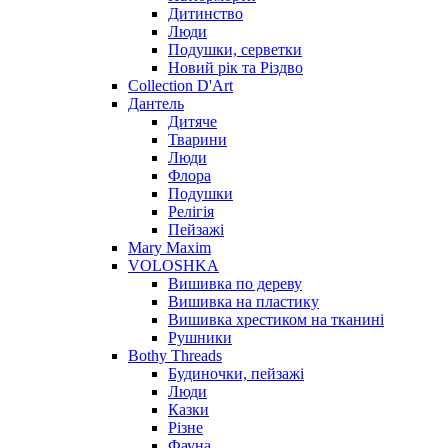
Дитинство
Люди
Подушки, серветки
Новий рік та Різдво
Collection D'Art
Дантель
Дитяче
Тварини
Люди
Флора
Подушки
Релігія
Пейзажі
Mary Maxim
VOLOSHKA
Вишивка по дереву
Вишивка на пластику
Вишивка хрестиком на тканині
Рушники
Bothy Threads
Будиночки, пейзажі
Люди
Казки
Різне
Фауна