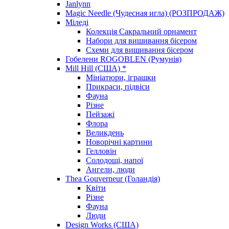
Janlynn
Magic Needle (Чудесная игла) (РОЗПРОДАЖ)
Міледі
Колекція Сакральний орнамент
Набори для вишивання бісером
Схеми для вишивання бісером
Гобелени ROGOBLEN (Румунія)
Mill Hill (США) *
Мініатюри, іграшки
Прикраси, підвіси
Фауна
Різне
Пейзажі
Флора
Великдень
Новорічні картини
Гелловін
Солодощі, напої
Ангели, люди
Thea Gouverneur (Голандія)
Квіти
Різне
Фауна
Люди
Design Works (США)