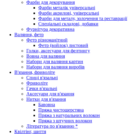
Фарби для декорування
Фарби металік універсальні
Фарби акрилові, універсальні
Фарби для металу, золочення та реставрації
Спеціальні складові, добавки
Фурнітура декоративна
Валяння, фетр
Фетр різноманітний
Фетр (войлок) листовий
Голки, аксесуари для фелтингу
Вовна для валяння
Набори для валяння картин
Набори для валяння виробів
В'язання, фриволіте
Спиці в'язальні
Фриволіте
Гачки в'язальні
Аксесуари для в'язання
Нитки для в'язання
Бавовна
Пряжа чистошерстяна
Пряжа з натуральних волокон
Пряжа з штучних волокон
Література по в'язанню *
Квілтінг, шиття