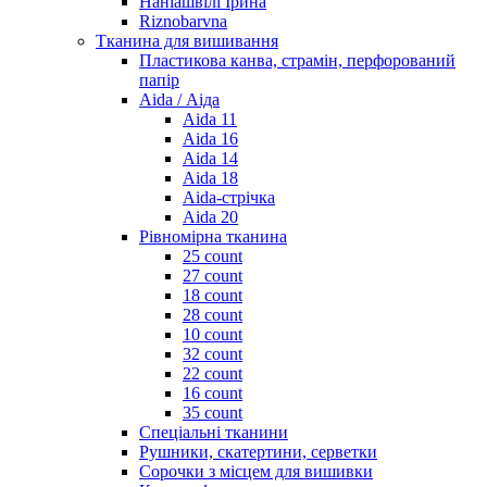
Наніашвілі Ірина
Riznobarvna
Тканина для вишивання
Пластикова канва, страмін, перфорований
папір
Aida / Аіда
Aida 11
Aida 16
Aida 14
Aida 18
Aida-стрічка
Aida 20
Рівномірна тканина
25 count
27 count
18 count
28 count
10 count
32 count
22 count
16 count
35 count
Спеціальні тканини
Рушники, скатертини, серветки
Сорочки з місцем для вишивки