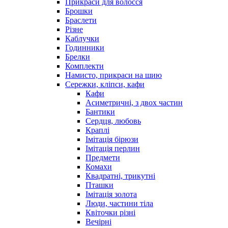
Прикраси для волосся
Брошки
Браслети
Різне
Каблучки
Годинники
Брелки
Комплекти
Намисто, прикраси на шию
Сережки, кліпси, кафи
Кафи
Асиметричні, з двох частин
Бантики
Сердця, любовь
Краплі
Імітація бірюзи
Імітація перлин
Предмети
Комахи
Квадратні, трикутні
Пташки
Імітація золота
Люди, частини тіла
Квіточки різні
Вечірні