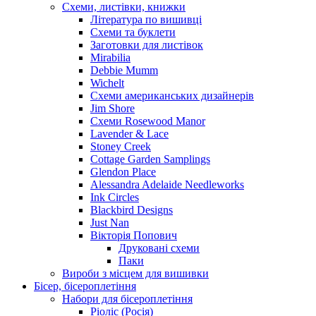
Схеми, листівки, книжки
Література по вишивці
Схеми та буклети
Заготовки для листівок
Mirabilia
Debbie Mumm
Wichelt
Схеми американських дизайнерів
Jim Shore
Cхеми Rosewood Manor
Lavender & Lace
Stoney Creek
Cottage Garden Samplings
Glendon Place
Alessandra Adelaide Needleworks
Ink Circles
Blackbird Designs
Just Nan
Вікторія Попович
Друковані схеми
Паки
Вироби з місцем для вишивки
Бісер, бісероплетіння
Набори для бісероплетіння
Ріоліс (Росія)