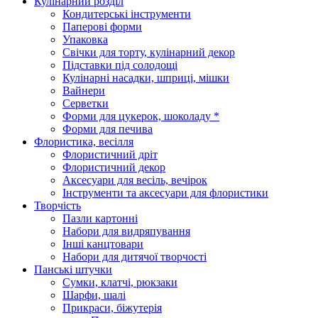
Кулінарний розділ
Кондитерські інструменти
Паперові форми
Упаковка
Свічки для торту, кулінарний декор
Підставки під солодощі
Кулінарні насадки, шприці, мішки
Вайнери
Серветки
Форми для цукерок, шоколаду *
Форми для печива
Флористика, весілля
Флористичний дріт
Флористичний декор
Аксесуари для весіль, вечірок
Інструменти та аксесуари для флористики
Творчість
Пазли картонні
Набори для видряпування
Інші канцтовари
Набори для дитячої творчості
Панські штучки
Сумки, клатчі, рюкзаки
Шарфи, шалі
Прикраси, біжутерія