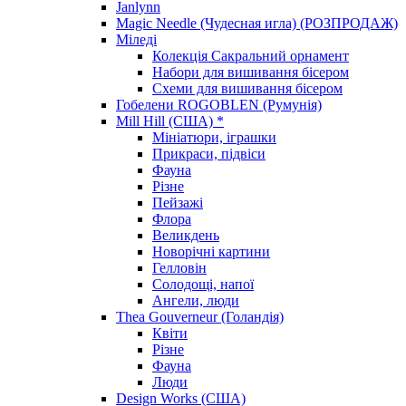
Janlynn
Magic Needle (Чудесная игла) (РОЗПРОДАЖ)
Міледі
Колекція Сакральний орнамент
Набори для вишивання бісером
Схеми для вишивання бісером
Гобелени ROGOBLEN (Румунія)
Mill Hill (США) *
Мініатюри, іграшки
Прикраси, підвіси
Фауна
Різне
Пейзажі
Флора
Великдень
Новорічні картини
Гелловін
Солодощі, напої
Ангели, люди
Thea Gouverneur (Голандія)
Квіти
Різне
Фауна
Люди
Design Works (США)