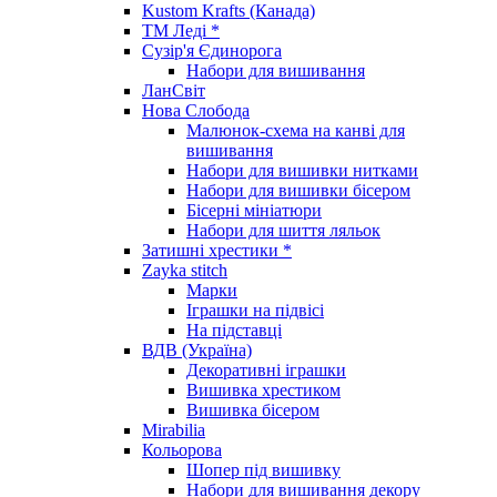
Kustom Krafts (Канада)
ТМ Леді *
Сузір'я Єдинорога
Набори для вишивання
ЛанСвіт
Нова Слобода
Малюнок-схема на канві для
вишивання
Набори для вишивки нитками
Набори для вишивки бісером
Бісерні мініатюри
Набори для шиття ляльок
Затишні хрестики *
Zayka stitch
Марки
Іграшки на підвісі
На підставці
ВДВ (Україна)
Декоративні іграшки
Вишивка хрестиком
Вишивка бісером
Mirabilia
Кольорова
Шопер під вишивку
Набори для вишивання декору