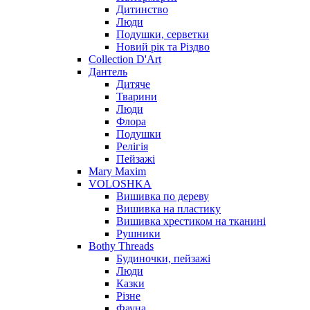
Дитинство
Люди
Подушки, серветки
Новий рік та Різдво
Collection D'Art
Дантель
Дитяче
Тварини
Люди
Флора
Подушки
Релігія
Пейзажі
Mary Maxim
VOLOSHKA
Вишивка по дереву
Вишивка на пластику
Вишивка хрестиком на тканині
Рушники
Bothy Threads
Будиночки, пейзажі
Люди
Казки
Різне
Фауна