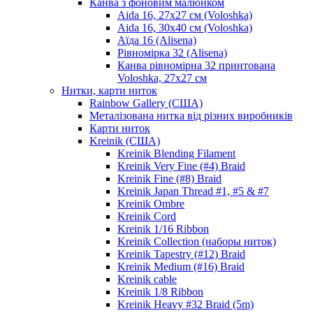
Канва з фоновим малюнком
Aida 16, 27х27 см (Voloshka)
Aida 16, 30х40 см (Voloshka)
Аїда 16 (Alisena)
Рівномірка 32 (Alisena)
Канва рівномірна 32 принтована
Voloshka, 27х27 см
Нитки, карти ниток
Rainbow Gallery (США)
Металізована нитка від різних виробників
Карти ниток
Kreinik (США)
Kreinik Blending Filament
Kreinik Very Fine (#4) Braid
Kreinik Fine (#8) Braid
Kreinik Japan Thread #1, #5 & #7
Kreinik Ombre
Kreinik Cord
Kreinik 1/16 Ribbon
Kreinik Collection (наборы ниток)
Kreinik Tapestry (#12) Braid
Kreinik Medium (#16) Braid
Kreinik cable
Kreinik 1/8 Ribbon
Kreinik Heavy #32 Braid (5m)