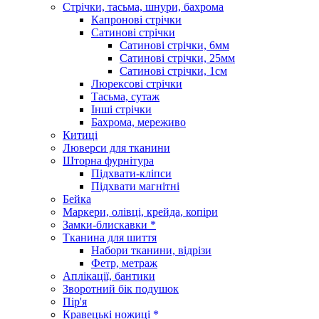
Стрічки, тасьма, шнури, бахрома
Капронові стрічки
Сатинові стрічки
Сатинові стрічки, 6мм
Сатинові стрічки, 25мм
Сатинові стрічки, 1см
Люрексові стрічки
Тасьма, сутаж
Інші стрічки
Бахрома, мереживо
Китиці
Люверси для тканини
Шторна фурнітура
Підхвати-кліпси
Підхвати магнітні
Бейка
Маркери, олівці, крейда, копіри
Замки-блискавки *
Тканина для шиття
Набори тканини, відрізи
Фетр, метраж
Аплікації, бантики
Зворотний бік подушок
Пір'я
Кравецькі ножиці *