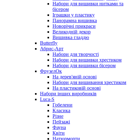
Набори для вишивки нитками та
бісером
Іграшки у пластику
Панорамна вишивка
Новорічні прикраси
Великодній декор
Вишивка гладдю
Butterfly
Абрис-Арт
Набори для творчості
Набори для вишивки хрестиком
Набори для вишивки бісером
ФрузелОк
На дерев'яній основі
Набори для вишивання хрестиком
На пластиковій основі
Набори інших виробників
Luca-S
Гобелени
Класика
Різне
Пейзажі
Фауна
Квіти
Натюрморти