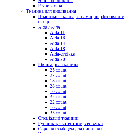
Наніашвілі Ірина
Riznobarvna
Тканина для вишивання
Пластикова канва, страмін, перфорований
папір
Aida / Аіда
Aida 11
Aida 16
Aida 14
Aida 18
Aida-стрічка
Aida 20
Рівномірна тканина
25 count
27 count
18 count
28 count
10 count
32 count
22 count
16 count
35 count
Спеціальні тканини
Рушники, скатертини, серветки
Сорочки з місцем для вишивки