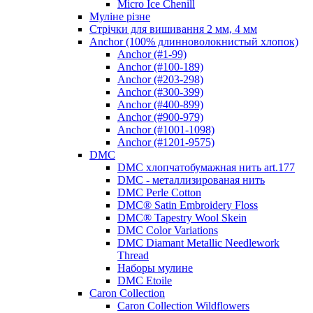
Micro Ice Chenill
Муліне різне
Стрічки для вишивання 2 мм, 4 мм
Anchor (100% длинноволокнистый хлопок)
Anchor (#1-99)
Anchor (#100-189)
Anchor (#203-298)
Anchor (#300-399)
Anchor (#400-899)
Anchor (#900-979)
Anchor (#1001-1098)
Anchor (#1201-9575)
DMC
DMC хлопчатобумажная нить art.177
DMC - металлизированая нить
DMC Perle Cotton
DMC® Satin Embroidery Floss
DMC® Tapestry Wool Skein
DMC Color Variations
DMC Diamant Metallic Needlework
Thread
Наборы мулине
DMC Etoile
Caron Collection
Caron Collection Wildflowers