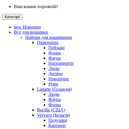
Ваш кошик порожній!
Категорії
new
Новинки
Все для вишивки
Набори для вишивання
Dimensions
Пейзажі
Флора
Фауна
Натюрморти
Люди
Дитяче
Новорічне
Різне
Lanarte (Голандія)
Люди
Фауна
Флора
Bucilla (США)
Vervaco (Бельгія)
Подушки
Картини