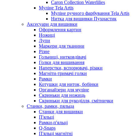
Caron Collection Waterlilies
Муліне Tela Artis
Муліне ручного фарбування Tela Artis
Нитка для вишивки Пухнастик
Аксесуари для вишивки
Оформлення картин
Ножиці
Лупи
Маркери для тканини
Різне
Гольниці, нитковдівачі
Голки для вишивання
Наперстки, вспорювачі, різаки
Магніти-тримачі голки
Рамки
Котушки для ниток, бобінки
Органайзери для муліне
Скриньки для ножиць
Скриньки для рукоділля, смітнички
Станки, рамки, пяльца
Станки для вишивки
П'яльці
Рамки-п'яльці
Q-Snaps
П'яльці магнітні