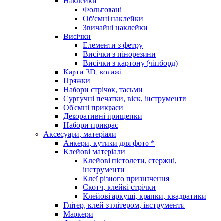
Наклейки
Фольговані
Об'ємні наклейки
Звичайні наклейки
Висічки
Елементи з фетру
Висічки з пінорезини
Висічки з картону (чіпборд)
Карти 3D, колажі
Пряжки
Набори стрічок, тасьми
Сургучні печатки, віск, інструменти
Об'ємні прикраси
Декоративні прищепки
Набори прикрас
Аксесуари, матеріали
Анкери, кутики для фото *
Клейові матеріали
Клейові пістолети, стержні,
інструменти
Клеї різного призначення
Скотч, клейкі стрічки
Клейові аркуші, крапки, квадратики
Глітер, клей з глітером, інструменти
Маркери