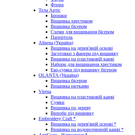
Флора
Тела Артіс
Брошки
Вишивка хрестиком
Вишивка бісером
Схеми для вишивання бісером
Папертоль
Alisena (Україна)
Вишивка на дерев'яній основі
Заготовки з фанери під вишивку
Вишивка на пластиковій канві
Набори для вишивання хрестиком
Еко-сумки під вишивку бісером
OLANTA (Україна)
Вишивка бісером
Вишивка нитками
Virena
Вишивка на пластиковій канві
Сумки
Вишивка по дереву
Вироби під вишивку
Embroidery Craft *
Вишивка на дерев'яній основі *
Вишивка на водорозчинній канві *
АртСоло - Натхнення *