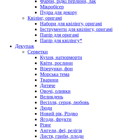
Фарби, рідкі перлини, лак
Мікробісер
Пудра для декору
Квілінг, оригамі
Набори для квілінгу, оригамі
Інструменти для квілінгу, оригамі
Папір для оригамі
Папір для квілінгу*
Декупаж
Серветки
Кухня, натюрморти
Квіти, рослини
Візерунки, фон
Морська тема
Тварини
Дитяче
Овочі, оливки
Великдень
Весілля, серця, любовь
Люди
Новий рік, Різдво
Ягоди, фрукти
Різне
Ангели, феї, релігія
Листя, гриби, плоди