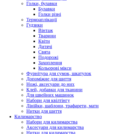
Голки, булавки
Булавки
Голки різні
Термоаплікації
Гудзики
Вінтаж
Тварини
Квіти
Дитячі
Свята
Подорожі
Захоплення
Кольорові мікси
Фурнітура для сумок, шкатулок
Допоміжне для шиття
Ножі, аксесуари до них
Клей, добавки для тканини
Для швейних машинок
Набори для квілтінгу
Лінійки, шаблони, трафарети, мати
Нитки для шиття
Килимарство
Набори для килимарства
Аксесуари для килимарства
Нитки для килимарства