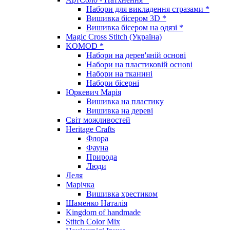
Набори для викладення стразами *
Вишивка бісером 3D *
Вишивка бісером на одязі *
Magic Cross Stitch (Україна)
KOMOD *
Набори на дерев'яній основі
Набори на пластиковій основі
Набори на тканині
Набори бісерні
Юркевич Марія
Вишивка на пластику
Вишивка на дереві
Світ можливостей
Heritage Crafts
Флора
Фауна
Природа
Люди
Леля
Марічка
Вишивка хрестиком
Шаменко Наталія
Kingdom of handmade
Stitch Color Mix