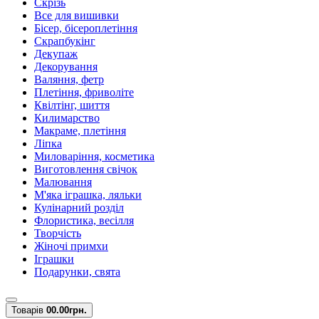
Скрізь
Все для вишивки
Бісер, бісероплетіння
Скрапбукінг
Декупаж
Декорування
Валяння, фетр
Плетіння, фриволіте
Квілтінг, шиття
Килимарство
Макраме, плетіння
Ліпка
Миловаріння, косметика
Виготовлення свічок
Малювання
М'яка іграшка, ляльки
Кулінарний розділ
Флористика, весілля
Творчість
Жіночі примхи
Іграшки
Подарунки, свята
Товарів
0
0.00грн.