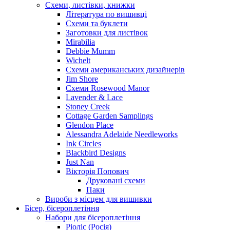
Схеми, листівки, книжки
Література по вишивці
Схеми та буклети
Заготовки для листівок
Mirabilia
Debbie Mumm
Wichelt
Схеми американських дизайнерів
Jim Shore
Cхеми Rosewood Manor
Lavender & Lace
Stoney Creek
Cottage Garden Samplings
Glendon Place
Alessandra Adelaide Needleworks
Ink Circles
Blackbird Designs
Just Nan
Вікторія Попович
Друковані схеми
Паки
Вироби з місцем для вишивки
Бісер, бісероплетіння
Набори для бісероплетіння
Ріоліс (Росія)