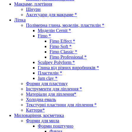
Макраме, плетіння
Шнури
Аксесуари для макраме *
Ліпка
Полімерна глина, моделін, пластилін *
Моделін Cernit *
Fimo *
Fimo Effect *
Fimo Soft *
Fimo Classic *
Fimo Professional *
Sculpey Polyform *
Глина від різних виробників *
Пластилін *
Jam clay *
Форми для пластику
Інструменти для ліплення *
Матеріали для ліплення*
Холодна емаль
Текстурні пластини для ліплення *
Каттери*
Миловаріння, косметика
Форми для мила
Форми поштучно
Фауна