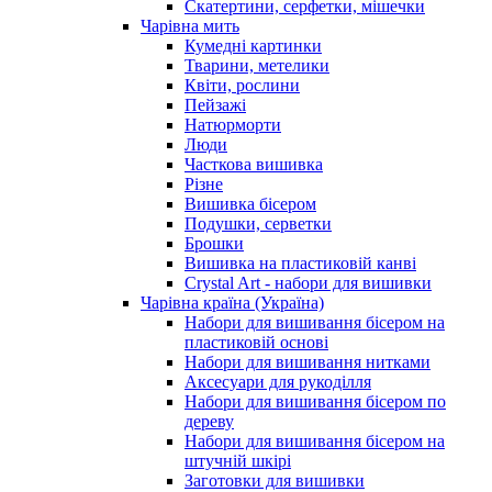
Скатертини, серфетки, мішечки
Чарiвна мить
Кумедні картинки
Тварини, метелики
Квіти, рослини
Пейзажі
Натюрморти
Люди
Часткова вишивка
Різне
Вишивка бісером
Подушки, серветки
Брошки
Вишивка на пластиковій канві
Crystal Art - набори для вишивки
Чарівна країна (Україна)
Набори для вишивання бісером на
пластиковій основі
Набори для вишивання нитками
Аксесуари для рукоділля
Набори для вишивання бісером по
дереву
Набори для вишивання бісером на
штучній шкірі
Заготовки для вишивки