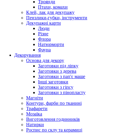
Троянди
Птахи, комахи
Клей, лак для декупажу
Пензлики-губки, інструменти
Декупажні карти
Люди
Різне
Флора
Натюрморти
Фауна
Декорування
Основа для декору
Заготовки під ліпку
Заготовки з дерева
Заготовки з пап'є маше
Інші заготовки
Заготовки з гіпсу
Заготовки з пінопласту
Магніти
Контури, фарби по тканині
Трафарети
Мозаїка
Виготовлення годинників
Натирки
Роспис по склу та керамиці