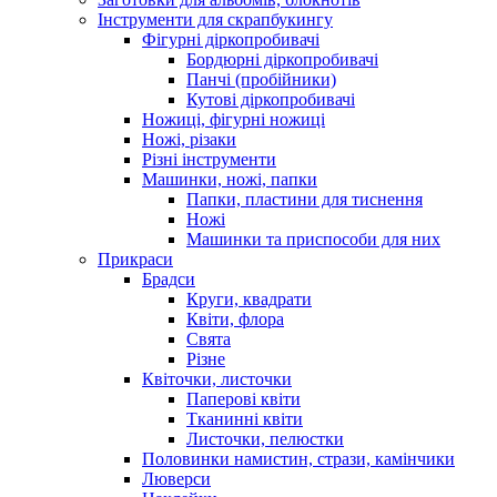
Інструменти для скрапбукингу
Фігурні діркопробивачі
Бордюрні діркопробивачі
Панчі (пробійники)
Кутові діркопробивачі
Ножиці, фігурні ножиці
Ножі, різаки
Різні інструменти
Машинки, ножі, папки
Папки, пластини для тиснення
Ножі
Машинки та приспособи для них
Прикраси
Брадси
Круги, квадрати
Квіти, флора
Свята
Різне
Квіточки, листочки
Паперові квіти
Тканинні квіти
Листочки, пелюстки
Половинки намистин, стрази, камінчики
Люверси