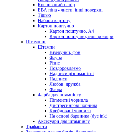
Крепований папір
ЕВА піна - листи, інші поверхні
Тішью
Набори картону
Картон поштучно
Картон поштучно, А4
Картон поштучно, інші розміри
Штампінг
Штампи
Візерунки, фон
Фауна
Різне
Поздоровляємо
Надписи різноманітні
Надписи
Любов, дружба
Флора
Фарба для штампінгу
Пігментні чорнила
Дистресингові чорнила
Крейдовані чорнила
На основі барвника (dye ink)
Аксесуари для штампінгу
Трафарети
Заготовки для альбомів, блокнотів