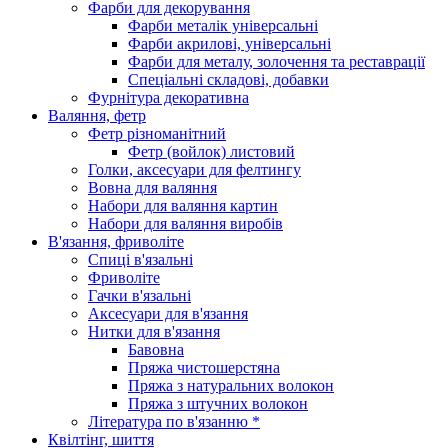
Фарби для декорування
Фарби металік універсальні
Фарби акрилові, універсальні
Фарби для металу, золочення та реставрації
Спеціальні складові, добавки
Фурнітура декоративна
Валяння, фетр
Фетр різноманітний
Фетр (войлок) листовий
Голки, аксесуари для фелтингу
Вовна для валяння
Набори для валяння картин
Набори для валяння виробів
В'язання, фриволіте
Спиці в'язальні
Фриволіте
Гачки в'язальні
Аксесуари для в'язання
Нитки для в'язання
Бавовна
Пряжа чистошерстяна
Пряжа з натуральних волокон
Пряжа з штучних волокон
Література по в'язанню *
Квілтінг, шиття