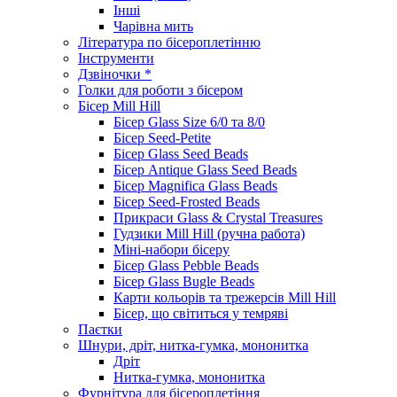
Інші
Чарівна мить
Література по бісероплетінню
Інструменти
Дзвіночки *
Голки для роботи з бісером
Бісер Mill Hill
Бісер Glass Size 6/0 та 8/0
Бісер Seed-Petite
Бісер Glass Seed Beads
Бісер Antique Glass Seed Beads
Бісер Magnifica Glass Beads
Бісер Seed-Frosted Beads
Прикраси Glass & Crystal Treasures
Гудзики Mill Hill (ручна работа)
Міні-набори бісеру
Бісер Glass Pebble Beads
Бісер Glass Bugle Beads
Карти кольорів та трежерсів Mill Hill
Бісер, що світиться у темряві
Паєтки
Шнури, дріт, нитка-гумка, мононитка
Дріт
Нитка-гумка, мононитка
Фурнітура для бісероплетіння