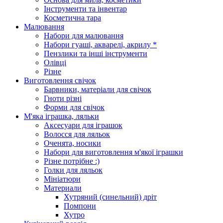
Інструменти та інвентар
Косметична тара
Малювання
Набори для малювання
Набори гуаші, акварелі, акрилу *
Пензлики та інші інструменти
Олівці
Різне
Виготовлення свічок
Барвники, матеріали для свічок
Гноти різні
Форми для свічок
М'яка іграшка, ляльки
Аксесуари для іграшок
Волосся для ляльок
Оченята, носики
Набори для виготовлення м'якої іграшки
Різне потрібне :)
Голки для ляльок
Мініатюри
Материали
Хутряний (синельний) дріт
Помпони
Хутро