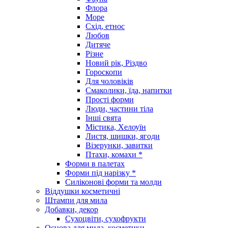
Флора
Море
Схід, етнос
Любов
Дитяче
Різне
Новий рік, Різдво
Гороскопи
Для чоловіків
Смаколики, їда, напитки
Прості форми
Люди, частини тіла
Інші свята
Містика, Хелоуїн
Листя, шишки, ягоди
Візерунки, завитки
Птахи, комахи *
Форми в палетах
Форми під нарізку *
Силіконові форми та молди
Віддушки косметичні
Штампи для мила
Добавки, декор
Сухоцвіти, сухофрукти
Основа для мила, косметики