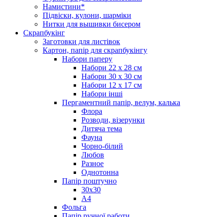
Намистини*
Підвіски, кулони, шарміки
Нитки для вышивки бисером
Скрапбукінг
Заготовки для листівок
Картон, папір для скрапбукінгу
Набори паперу
Набори 22 х 28 см
Набори 30 х 30 см
Набори 12 х 17 см
Набори інші
Пергаментний папір, велум, калька
Флора
Розводи, візерунки
Дитяча тема
Фауна
Чорно-білий
Любов
Разное
Однотонна
Папір поштучно
30х30
А4
Фольга
Папір ручної работи