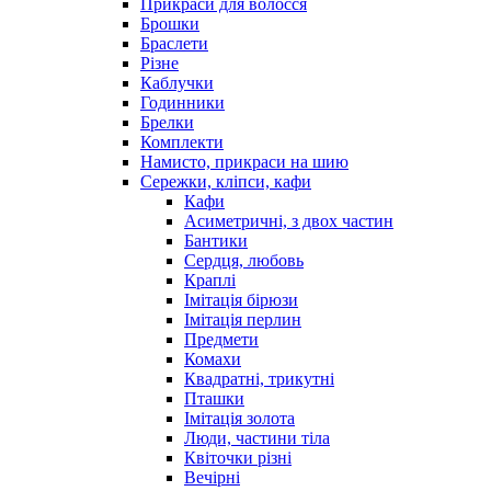
Прикраси для волосся
Брошки
Браслети
Різне
Каблучки
Годинники
Брелки
Комплекти
Намисто, прикраси на шию
Сережки, кліпси, кафи
Кафи
Асиметричні, з двох частин
Бантики
Сердця, любовь
Краплі
Імітація бірюзи
Імітація перлин
Предмети
Комахи
Квадратні, трикутні
Пташки
Імітація золота
Люди, частини тіла
Квіточки різні
Вечірні