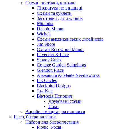
Схеми, листівки, книжки
Література по вишивці
Схеми та буклети
Заготовки для листівок
Mirabilia
Debbie Mumm
Wichelt
Схеми американських дизайнерів
Jim Shore
Cхеми Rosewood Manor
Lavender & Lace
Stoney Creek
Cottage Garden Samplings
Glendon Place
Alessandra Adelaide Needleworks
Ink Circles
Blackbird Designs
Just Nan
Вікторія Попович
Друковані схеми
Паки
Вироби з місцем для вишивки
Бісер, бісероплетіння
Набори для бісероплетіння
Ріоліс (Росія)