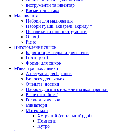
Інструменти та інвентар
Косметична тара
Малювання
Набори для малювання
Набори гуаші, акварелі, акрилу *
Пензлики та інші інструменти
Олівці
Різне
Виготовлення свічок
Барвники, матеріали для свічок
Гноти різні
Форми для свічок
М'яка іграшка, ляльки
Аксесуари для іграшок
Волосся для ляльок
Оченята, носики
Набори для виготовлення м'якої іграшки
Різне потрібне :)
Голки для ляльок
Мініатюри
Материали
Хутряний (синельний) дріт
Помпони
Хутро