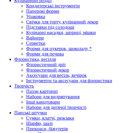
Кулінарний розділ
Кондитерські інструменти
Паперові форми
Упаковка
Свічки для торту, кулінарний декор
Підставки під солодощі
Кулінарні насадки, шприці, мішки
Вайнери
Серветки
Форми для цукерок, шоколаду *
Форми для печива
Флористика, весілля
Флористичний дріт
Флористичний декор
Аксесуари для весіль, вечірок
Інструменти та аксесуари для флористики
Творчість
Пазли картонні
Набори для видряпування
Інші канцтовари
Набори для дитячої творчості
Панські штучки
Сумки, клатчі, рюкзаки
Шарфи, шалі
Прикраси, біжутерія