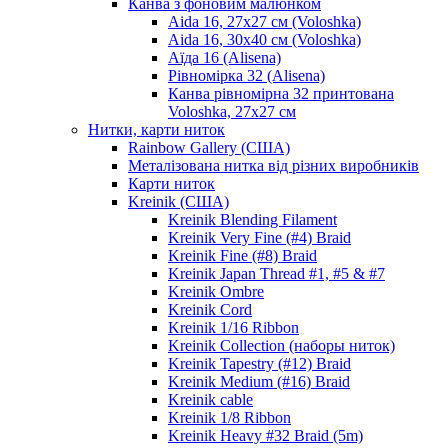
Канва з фоновим малюнком
Aida 16, 27х27 см (Voloshka)
Aida 16, 30х40 см (Voloshka)
Аїда 16 (Alisena)
Рівномірка 32 (Alisena)
Канва рівномірна 32 принтована
Voloshka, 27х27 см
Нитки, карти ниток
Rainbow Gallery (США)
Металізована нитка від різних виробників
Карти ниток
Kreinik (США)
Kreinik Blending Filament
Kreinik Very Fine (#4) Braid
Kreinik Fine (#8) Braid
Kreinik Japan Thread #1, #5 & #7
Kreinik Ombre
Kreinik Cord
Kreinik 1/16 Ribbon
Kreinik Collection (наборы ниток)
Kreinik Tapestry (#12) Braid
Kreinik Medium (#16) Braid
Kreinik cable
Kreinik 1/8 Ribbon
Kreinik Heavy #32 Braid (5m)