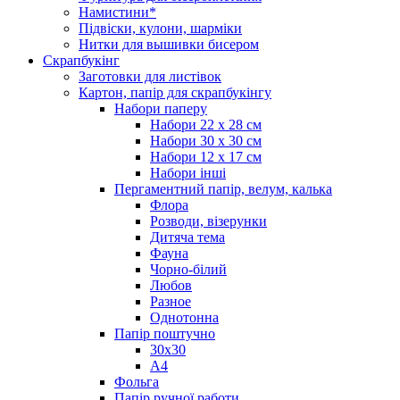
Намистини*
Підвіски, кулони, шарміки
Нитки для вышивки бисером
Скрапбукінг
Заготовки для листівок
Картон, папір для скрапбукінгу
Набори паперу
Набори 22 х 28 см
Набори 30 х 30 см
Набори 12 х 17 см
Набори інші
Пергаментний папір, велум, калька
Флора
Розводи, візерунки
Дитяча тема
Фауна
Чорно-білий
Любов
Разное
Однотонна
Папір поштучно
30х30
А4
Фольга
Папір ручної работи