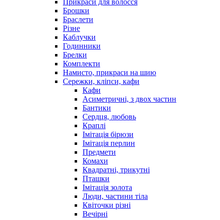
Прикраси для волосся
Брошки
Браслети
Різне
Каблучки
Годинники
Брелки
Комплекти
Намисто, прикраси на шию
Сережки, кліпси, кафи
Кафи
Асиметричні, з двох частин
Бантики
Сердця, любовь
Краплі
Імітація бірюзи
Імітація перлин
Предмети
Комахи
Квадратні, трикутні
Пташки
Імітація золота
Люди, частини тіла
Квіточки різні
Вечірні