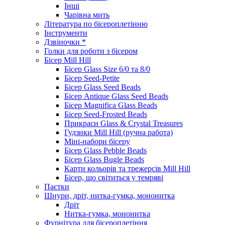
Інші
Чарівна мить
Література по бісероплетінню
Інструменти
Дзвіночки *
Голки для роботи з бісером
Бісер Mill Hill
Бісер Glass Size 6/0 та 8/0
Бісер Seed-Petite
Бісер Glass Seed Beads
Бісер Antique Glass Seed Beads
Бісер Magnifica Glass Beads
Бісер Seed-Frosted Beads
Прикраси Glass & Crystal Treasures
Гудзики Mill Hill (ручна работа)
Міні-набори бісеру
Бісер Glass Pebble Beads
Бісер Glass Bugle Beads
Карти кольорів та трежерсів Mill Hill
Бісер, що світиться у темряві
Паєтки
Шнури, дріт, нитка-гумка, мононитка
Дріт
Нитка-гумка, мононитка
Фурнітура для бісероплетіння