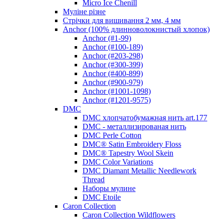
Micro Ice Chenill
Муліне різне
Стрічки для вишивання 2 мм, 4 мм
Anchor (100% длинноволокнистый хлопок)
Anchor (#1-99)
Anchor (#100-189)
Anchor (#203-298)
Anchor (#300-399)
Anchor (#400-899)
Anchor (#900-979)
Anchor (#1001-1098)
Anchor (#1201-9575)
DMC
DMC хлопчатобумажная нить art.177
DMC - металлизированая нить
DMC Perle Cotton
DMC® Satin Embroidery Floss
DMC® Tapestry Wool Skein
DMC Color Variations
DMC Diamant Metallic Needlework
Thread
Наборы мулине
DMC Etoile
Caron Collection
Caron Collection Wildflowers