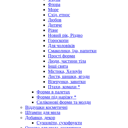
Флора
Море
Схід, етнос
Любов
Дитяче
Різне
Новий рік, Різдво
Гороскопи
Для чоловіків
Смаколики, їда, напитки
Прості форми
Люди, частини тіла
Інші свята
Містика, Хелоуїн
Листя, шишки, ягоди
Візерунки, завитки
Птахи, комахи *
Форми в палетах
Форми під нарізку *
Силіконові форми та молди
Віддушки косметичні
Штампи для мила
Добавки, декор
Сухоцвіти, сухофрукти
Основа для мила, косметики