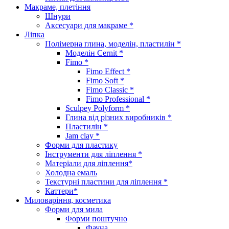
Макраме, плетіння
Шнури
Аксесуари для макраме *
Ліпка
Полімерна глина, моделін, пластилін *
Моделін Cernit *
Fimo *
Fimo Effect *
Fimo Soft *
Fimo Classic *
Fimo Professional *
Sculpey Polyform *
Глина від різних виробників *
Пластилін *
Jam clay *
Форми для пластику
Інструменти для ліплення *
Матеріали для ліплення*
Холодна емаль
Текстурні пластини для ліплення *
Каттери*
Миловаріння, косметика
Форми для мила
Форми поштучно
Фауна