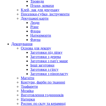
Троянди
Птахи, комахи
Клей, лак для декупажу
Пензлики-губки, інструменти
Декупажні карти
Люди
Різне
Флора
Натюрморти
Фауна
Декорування
Основа для декору
Заготовки під ліпку
Заготовки з дерева
Заготовки з пап'є маше
Інші заготовки
Заготовки з гіпсу
Заготовки з пінопласту
Магніти
Контури, фарби по тканині
Трафарети
Мозаїка
Виготовлення годинників
Натирки
Роспис по склу та керамиці