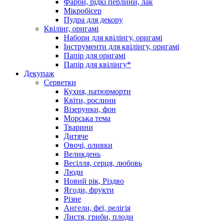
Фарби, рідкі перлини, лак
Мікробісер
Пудра для декору
Квілінг, оригамі
Набори для квілінгу, оригамі
Інструменти для квілінгу, оригамі
Папір для оригамі
Папір для квілінгу*
Декупаж
Серветки
Кухня, натюрморти
Квіти, рослини
Візерунки, фон
Морська тема
Тварини
Дитяче
Овочі, оливки
Великдень
Весілля, серця, любовь
Люди
Новий рік, Різдво
Ягоди, фрукти
Різне
Ангели, феї, релігія
Листя, гриби, плоди