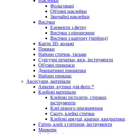
Наклейки
Фольговані
Об'ємні наклейки
Звичайні наклейки
Висічки
Елементи з фетру
Висічки з пінорезини
Висічки з картону (чіпборд)
Карти 3D, колажі
Пряжки
Набори стрічок, тасьми
Сургучні печатки, віск, інструменти
Об'ємні прикраси
Декоративні прищепки
Набори прикрас
Аксесуари, матеріали
Анкери, кутики для фото *
Клейові матеріали
Клейові пістолети, стержні,
інструменти
Клеї різного призначення
Скотч, клейкі стрічки
Клейові аркуші, крапки, квадратики
Глітер, клей з глітером, інструменти
Маркери