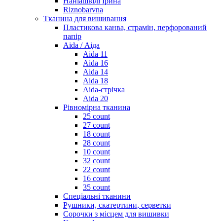
Наніашвілі Ірина
Riznobarvna
Тканина для вишивання
Пластикова канва, страмін, перфорований
папір
Aida / Аіда
Aida 11
Aida 16
Aida 14
Aida 18
Aida-стрічка
Aida 20
Рівномірна тканина
25 count
27 count
18 count
28 count
10 count
32 count
22 count
16 count
35 count
Спеціальні тканини
Рушники, скатертини, серветки
Сорочки з місцем для вишивки