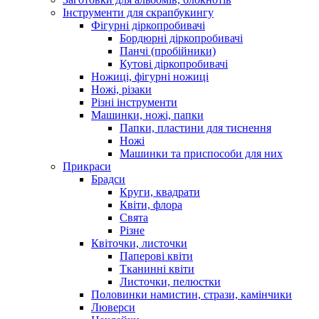
Інструменти для скрапбукингу
Фігурні діркопробивачі
Бордюрні діркопробивачі
Панчі (пробійники)
Кутові діркопробивачі
Ножиці, фігурні ножиці
Ножі, різаки
Різні інструменти
Машинки, ножі, папки
Папки, пластини для тиснення
Ножі
Машинки та приспособи для них
Прикраси
Брадси
Круги, квадрати
Квіти, флора
Свята
Різне
Квіточки, листочки
Паперові квіти
Тканинні квіти
Листочки, пелюстки
Половинки намистин, стрази, камінчики
Люверси