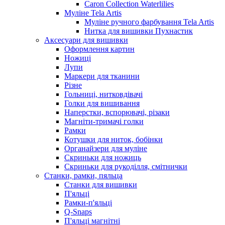
Caron Collection Waterlilies
Муліне Tela Artis
Муліне ручного фарбування Tela Artis
Нитка для вишивки Пухнастик
Аксесуари для вишивки
Оформлення картин
Ножиці
Лупи
Маркери для тканини
Різне
Гольниці, нитковдівачі
Голки для вишивання
Наперстки, вспорювачі, різаки
Магніти-тримачі голки
Рамки
Котушки для ниток, бобінки
Органайзери для муліне
Скриньки для ножиць
Скриньки для рукоділля, смітнички
Станки, рамки, пяльца
Станки для вишивки
П'яльці
Рамки-п'яльці
Q-Snaps
П'яльці магнітні