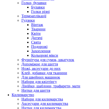
Голки, булавки
Булавки
Голки різні
Термоаплікації
Гудзики
Вінтаж
Тварини
Квіти
Дитячі
Свята
Подорожі
Захоплення
Кольорові мікси
Фурнітура для сумок, шкатулок
Допоміжне для шиття
Ножі, аксесуари до них
Клей, добавки для тканини
Для швейних машинок
Набори для квілтінгу
Лінійки, шаблони, трафарети, мати
Нитки для шиття
Килимарство
Набори для килимарства
Аксесуари для килимарства
Нитки для килимарства