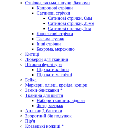
Стрічки, тасьма, шнури, бахрома
Капронові стрічки
Сатинові стрічки
Сатинові стрічки, 6мм
Сатинові стрічки, 25мм
Сатинові стрічки, 1см
Люрексові стрічки
Тасьма, сутаж
Інші стрічки
Бахрома, мереживо
Китиці
Люверси для тканини
Шторна фурнітура
Підхвати-кліпси
Підхвати магнітні
Бейка
Маркери, олівці, крейда, копіри
Замки-блискавки *
Тканина для шиття
Набори тканини, відрізи
Фетр, метраж
Аплікації, бантики
Зворотний бік подушок
Пір'я
Кравецькі ножиці *