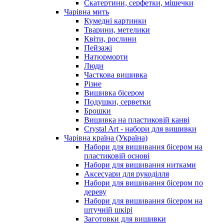
Скатертини, серфетки, мішечки
Чарiвна мить
Кумедні картинки
Тварини, метелики
Квіти, рослини
Пейзажі
Натюрморти
Люди
Часткова вишивка
Різне
Вишивка бісером
Подушки, серветки
Брошки
Вишивка на пластиковій канві
Crystal Art - набори для вишивки
Чарівна країна (Україна)
Набори для вишивання бісером на
пластиковій основі
Набори для вишивання нитками
Аксесуари для рукоділля
Набори для вишивання бісером по
дереву
Набори для вишивання бісером на
штучній шкірі
Заготовки для вишивки