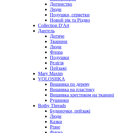
Дитинство
Люди
Подушки, серветки
Новий рік та Різдво
Collection D'Art
Дантель
Дитяче
Тварини
Люди
Флора
Подушки
Релігія
Пейзажі
Mary Maxim
VOLOSHKA
Вишивка по дереву
Вишивка на пластику
Вишивка хрестиком на тканині
Рушники
Bothy Threads
Будиночки, пейзажі
Люди
Казки
Різне
Фауна