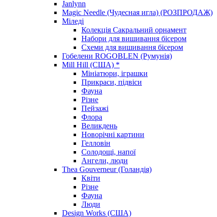
Janlynn
Magic Needle (Чудесная игла) (РОЗПРОДАЖ)
Міледі
Колекція Сакральний орнамент
Набори для вишивання бісером
Схеми для вишивання бісером
Гобелени ROGOBLEN (Румунія)
Mill Hill (США) *
Мініатюри, іграшки
Прикраси, підвіси
Фауна
Різне
Пейзажі
Флора
Великдень
Новорічні картини
Гелловін
Солодощі, напої
Ангели, люди
Thea Gouverneur (Голандія)
Квіти
Різне
Фауна
Люди
Design Works (США)