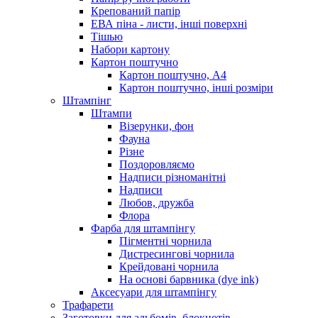
Крепований папір
ЕВА піна - листи, інші поверхні
Тішью
Набори картону
Картон поштучно
Картон поштучно, А4
Картон поштучно, інші розміри
Штампінг
Штампи
Візерунки, фон
Фауна
Різне
Поздоровляємо
Надписи різноманітні
Надписи
Любов, дружба
Флора
Фарба для штампінгу
Пігментні чорнила
Дистресингові чорнила
Крейдовані чорнила
На основі барвника (dye ink)
Аксесуари для штампінгу
Трафарети
Заготовки для альбомів, блокнотів