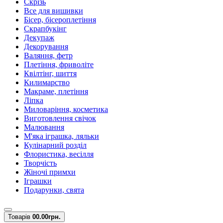
Скрізь
Все для вишивки
Бісер, бісероплетіння
Скрапбукінг
Декупаж
Декорування
Валяння, фетр
Плетіння, фриволіте
Квілтінг, шиття
Килимарство
Макраме, плетіння
Ліпка
Миловаріння, косметика
Виготовлення свічок
Малювання
М'яка іграшка, ляльки
Кулінарний розділ
Флористика, весілля
Творчість
Жіночі примхи
Іграшки
Подарунки, свята
Товарів
0
0.00грн.