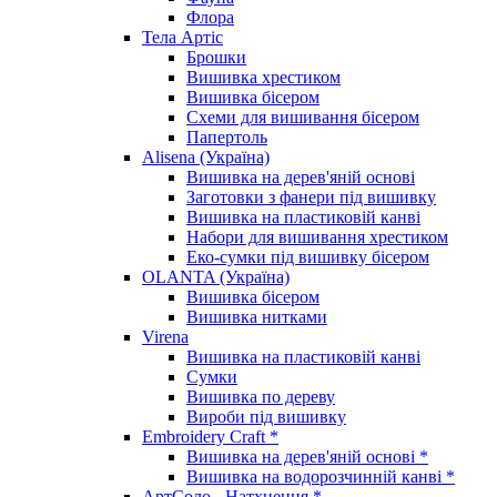
Флора
Тела Артіс
Брошки
Вишивка хрестиком
Вишивка бісером
Схеми для вишивання бісером
Папертоль
Alisena (Україна)
Вишивка на дерев'яній основі
Заготовки з фанери під вишивку
Вишивка на пластиковій канві
Набори для вишивання хрестиком
Еко-сумки під вишивку бісером
OLANTA (Україна)
Вишивка бісером
Вишивка нитками
Virena
Вишивка на пластиковій канві
Сумки
Вишивка по дереву
Вироби під вишивку
Embroidery Craft *
Вишивка на дерев'яній основі *
Вишивка на водорозчинній канві *
АртСоло - Натхнення *