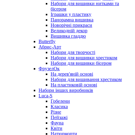
Набори для вишивки нитками та
бісером
Іграшки у пластику
Панорамна вишивка
Новорічні прикраси
Великодній декор
Вишивка гладдю
Butterfly
Абрис-Арт
Набори для творчості
Набори для вишивки хрестиком
Набори для вишивки бісером
ФрузелОк
На дерев'яній основі
Набори для вишивання хрестиком
На пластиковій основі
Набори інших виробників
Luca-S
Гобелени
Класика
Різне
Пейзажі
Фауна
Квіти
Натюрморти