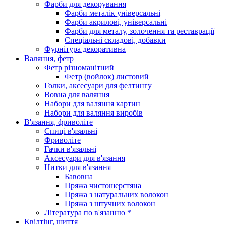
Фарби для декорування
Фарби металік універсальні
Фарби акрилові, універсальні
Фарби для металу, золочення та реставрації
Спеціальні складові, добавки
Фурнітура декоративна
Валяння, фетр
Фетр різноманітний
Фетр (войлок) листовий
Голки, аксесуари для фелтингу
Вовна для валяння
Набори для валяння картин
Набори для валяння виробів
В'язання, фриволіте
Спиці в'язальні
Фриволіте
Гачки в'язальні
Аксесуари для в'язання
Нитки для в'язання
Бавовна
Пряжа чистошерстяна
Пряжа з натуральних волокон
Пряжа з штучних волокон
Література по в'язанню *
Квілтінг, шиття