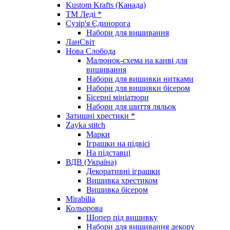
Kustom Krafts (Канада)
ТМ Леді *
Сузір'я Єдинорога
Набори для вишивання
ЛанСвіт
Нова Слобода
Малюнок-схема на канві для
вишивання
Набори для вишивки нитками
Набори для вишивки бісером
Бісерні мініатюри
Набори для шиття ляльок
Затишні хрестики *
Zayka stitch
Марки
Іграшки на підвісі
На підставці
ВДВ (Україна)
Декоративні іграшки
Вишивка хрестиком
Вишивка бісером
Mirabilia
Кольорова
Шопер під вишивку
Набори для вишивання декору