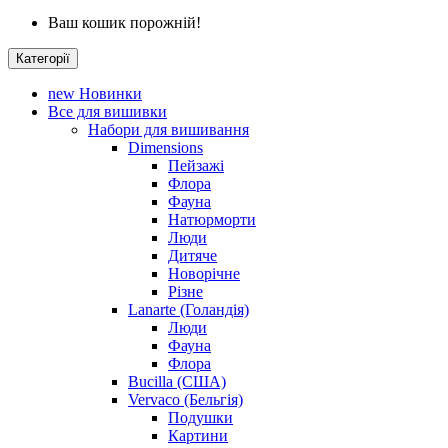
Ваш кошик порожній!
Категорії
new
Новинки
Все для вишивки
Набори для вишивання
Dimensions
Пейзажі
Флора
Фауна
Натюрморти
Люди
Дитяче
Новорічне
Різне
Lanarte (Голандія)
Люди
Фауна
Флора
Bucilla (США)
Vervaco (Бельгія)
Подушки
Картини