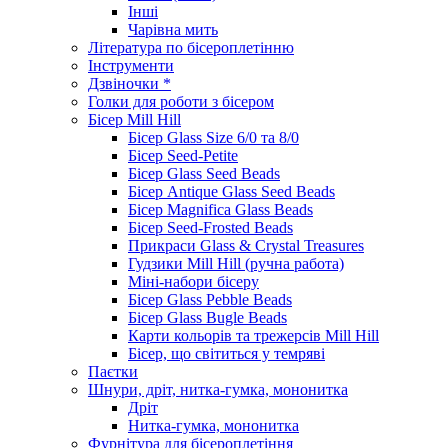
Інші
Чарівна мить
Література по бісероплетінню
Інструменти
Дзвіночки *
Голки для роботи з бісером
Бісер Mill Hill
Бісер Glass Size 6/0 та 8/0
Бісер Seed-Petite
Бісер Glass Seed Beads
Бісер Antique Glass Seed Beads
Бісер Magnifica Glass Beads
Бісер Seed-Frosted Beads
Прикраси Glass & Crystal Treasures
Гудзики Mill Hill (ручна работа)
Міні-набори бісеру
Бісер Glass Pebble Beads
Бісер Glass Bugle Beads
Карти кольорів та трежерсів Mill Hill
Бісер, що світиться у темряві
Паєтки
Шнури, дріт, нитка-гумка, мононитка
Дріт
Нитка-гумка, мононитка
Фурнітура для бісероплетіння