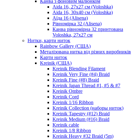
Канва з фоновим малюнком
Aida 16, 27х27 см (Voloshka)
Aida 16, 30х40 см (Voloshka)
Аїда 16 (Alisena)
Рівномірка 32 (Alisena)
Канва рівномірна 32 принтована
Voloshka, 27х27 см
Нитки, карти ниток
Rainbow Gallery (США)
Металізована нитка від різних виробників
Карти ниток
Kreinik (США)
Kreinik Blending Filament
Kreinik Very Fine (#4) Braid
Kreinik Fine (#8) Braid
Kreinik Japan Thread #1, #5 & #7
Kreinik Ombre
Kreinik Cord
Kreinik 1/16 Ribbon
Kreinik Collection (наборы ниток)
Kreinik Tapestry (#12) Braid
Kreinik Medium (#16) Braid
Kreinik cable
Kreinik 1/8 Ribbon
Kreinik Heavy #32 Braid (5m)