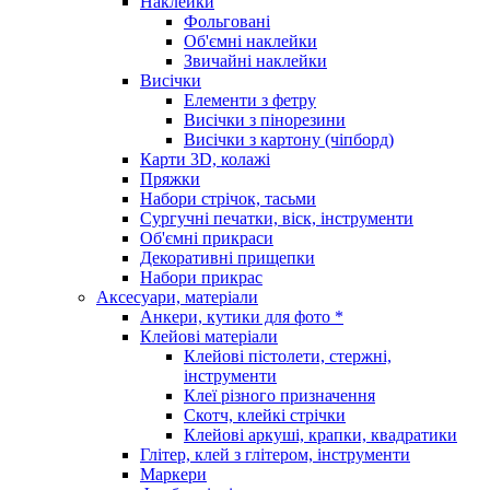
Наклейки
Фольговані
Об'ємні наклейки
Звичайні наклейки
Висічки
Елементи з фетру
Висічки з пінорезини
Висічки з картону (чіпборд)
Карти 3D, колажі
Пряжки
Набори стрічок, тасьми
Сургучні печатки, віск, інструменти
Об'ємні прикраси
Декоративні прищепки
Набори прикрас
Аксесуари, матеріали
Анкери, кутики для фото *
Клейові матеріали
Клейові пістолети, стержні,
інструменти
Клеї різного призначення
Скотч, клейкі стрічки
Клейові аркуші, крапки, квадратики
Глітер, клей з глітером, інструменти
Маркери