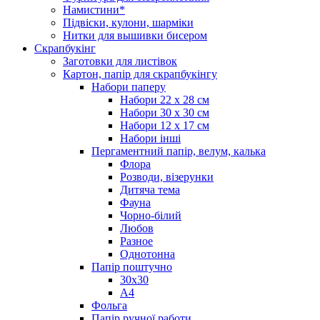
Намистини*
Підвіски, кулони, шарміки
Нитки для вышивки бисером
Скрапбукінг
Заготовки для листівок
Картон, папір для скрапбукінгу
Набори паперу
Набори 22 х 28 см
Набори 30 х 30 см
Набори 12 х 17 см
Набори інші
Пергаментний папір, велум, калька
Флора
Розводи, візерунки
Дитяча тема
Фауна
Чорно-білий
Любов
Разное
Однотонна
Папір поштучно
30х30
А4
Фольга
Папір ручної работи