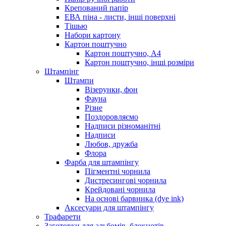
Крепований папір
ЕВА піна - листи, інші поверхні
Тішью
Набори картону
Картон поштучно
Картон поштучно, А4
Картон поштучно, інші розміри
Штампінг
Штампи
Візерунки, фон
Фауна
Різне
Поздоровляємо
Надписи різноманітні
Надписи
Любов, дружба
Флора
Фарба для штампінгу
Пігментні чорнила
Дистресингові чорнила
Крейдовані чорнила
На основі барвника (dye ink)
Аксесуари для штампінгу
Трафарети
Заготовки для альбомів, блокнотів