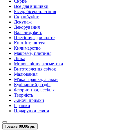
Скрізь
Все для вишивки
Бісер, бісероплетіння
Скрапбукінг
Декупаж
Декорування
Валяння, фетр
Плетіння, фриволіте
Квілтінг, шиття
Килимарство
Макраме, плетіння
Ліпка
Миловаріння, косметика
Виготовлення свічок
Малювання
М'яка іграшка, ляльки
Кулінарний розділ
Флористика, весілля
Творчість
Жіночі примхи
Іграшки
Подарунки, свята
Товарів
0
0.00грн.