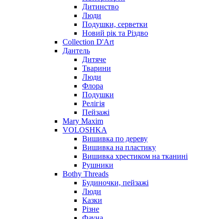
Дитинство
Люди
Подушки, серветки
Новий рік та Різдво
Collection D'Art
Дантель
Дитяче
Тварини
Люди
Флора
Подушки
Релігія
Пейзажі
Mary Maxim
VOLOSHKA
Вишивка по дереву
Вишивка на пластику
Вишивка хрестиком на тканині
Рушники
Bothy Threads
Будиночки, пейзажі
Люди
Казки
Різне
Фауна