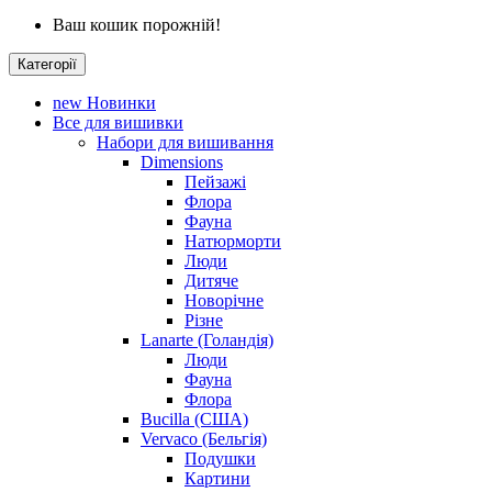
Ваш кошик порожній!
Категорії
new
Новинки
Все для вишивки
Набори для вишивання
Dimensions
Пейзажі
Флора
Фауна
Натюрморти
Люди
Дитяче
Новорічне
Різне
Lanarte (Голандія)
Люди
Фауна
Флора
Bucilla (США)
Vervaco (Бельгія)
Подушки
Картини