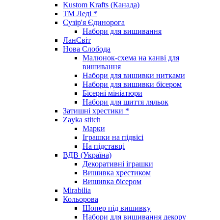
Kustom Krafts (Канада)
ТМ Леді *
Сузір'я Єдинорога
Набори для вишивання
ЛанСвіт
Нова Слобода
Малюнок-схема на канві для
вишивання
Набори для вишивки нитками
Набори для вишивки бісером
Бісерні мініатюри
Набори для шиття ляльок
Затишні хрестики *
Zayka stitch
Марки
Іграшки на підвісі
На підставці
ВДВ (Україна)
Декоративні іграшки
Вишивка хрестиком
Вишивка бісером
Mirabilia
Кольорова
Шопер під вишивку
Набори для вишивання декору