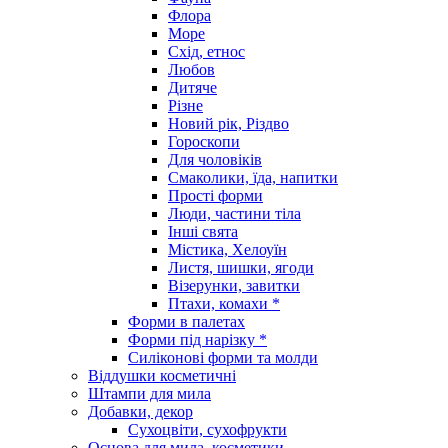
Флора
Море
Схід, етнос
Любов
Дитяче
Різне
Новий рік, Різдво
Гороскопи
Для чоловіків
Смаколики, їда, напитки
Прості форми
Люди, частини тіла
Інші свята
Містика, Хелоуїн
Листя, шишки, ягоди
Візерунки, завитки
Птахи, комахи *
Форми в палетах
Форми під нарізку *
Силіконові форми та молди
Віддушки косметичні
Штампи для мила
Добавки, декор
Сухоцвіти, сухофрукти
Основа для мила, косметики