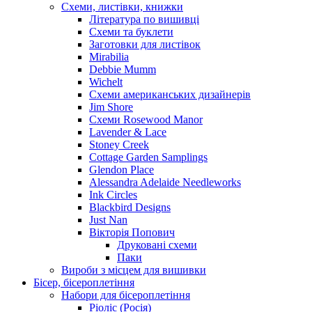
Схеми, листівки, книжки
Література по вишивці
Схеми та буклети
Заготовки для листівок
Mirabilia
Debbie Mumm
Wichelt
Схеми американських дизайнерів
Jim Shore
Cхеми Rosewood Manor
Lavender & Lace
Stoney Creek
Cottage Garden Samplings
Glendon Place
Alessandra Adelaide Needleworks
Ink Circles
Blackbird Designs
Just Nan
Вікторія Попович
Друковані схеми
Паки
Вироби з місцем для вишивки
Бісер, бісероплетіння
Набори для бісероплетіння
Ріоліс (Росія)