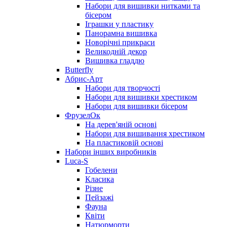
Набори для вишивки нитками та
бісером
Іграшки у пластику
Панорамна вишивка
Новорічні прикраси
Великодній декор
Вишивка гладдю
Butterfly
Абрис-Арт
Набори для творчості
Набори для вишивки хрестиком
Набори для вишивки бісером
ФрузелОк
На дерев'яній основі
Набори для вишивання хрестиком
На пластиковій основі
Набори інших виробників
Luca-S
Гобелени
Класика
Різне
Пейзажі
Фауна
Квіти
Натюрморти