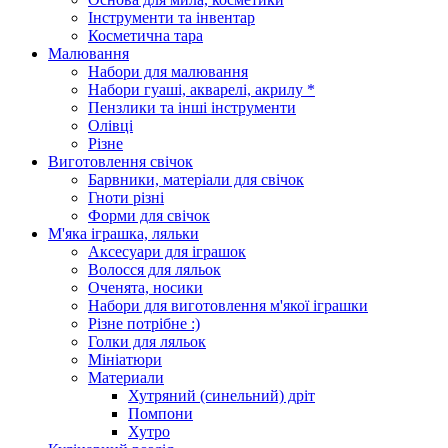
Інструменти та інвентар
Косметична тара
Малювання
Набори для малювання
Набори гуаші, акварелі, акрилу *
Пензлики та інші інструменти
Олівці
Різне
Виготовлення свічок
Барвники, матеріали для свічок
Гноти різні
Форми для свічок
М'яка іграшка, ляльки
Аксесуари для іграшок
Волосся для ляльок
Оченята, носики
Набори для виготовлення м'якої іграшки
Різне потрібне :)
Голки для ляльок
Мініатюри
Материали
Хутряний (синельний) дріт
Помпони
Хутро