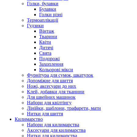
Голки, булавки
Булавки
Голки різні
Термоаплікації
Гудзики
Вінтаж
Тварини
Квіти
Дитячі
Свята
Подорожі
Захоплення
Кольорові мікси
Фурнітура для сумок, шкатулок
Допоміжне для шиття
Ножі, аксесуари до них
Клей, добавки для тканини
Для швейних машинок
Набори для квілтінгу
Лінійки, шаблони, трафарети, мати
Нитки для шиття
Килимарство
Набори для килимарства
Аксесуари для килимарства
Нитки для килимарства