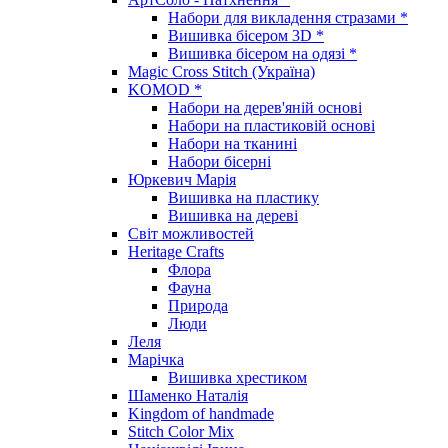
Набори для викладення стразами *
Вишивка бісером 3D *
Вишивка бісером на одязі *
Magic Cross Stitch (Україна)
KOMOD *
Набори на дерев'яній основі
Набори на пластиковій основі
Набори на тканині
Набори бісерні
Юркевич Марія
Вишивка на пластику
Вишивка на дереві
Світ можливостей
Heritage Crafts
Флора
Фауна
Природа
Люди
Леля
Марічка
Вишивка хрестиком
Шаменко Наталія
Kingdom of handmade
Stitch Color Mix