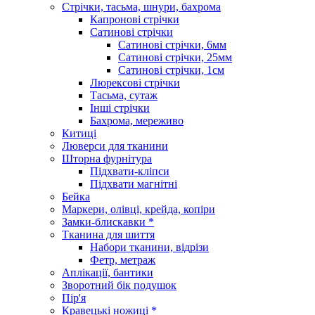
Стрічки, тасьма, шнури, бахрома
Капронові стрічки
Сатинові стрічки
Сатинові стрічки, 6мм
Сатинові стрічки, 25мм
Сатинові стрічки, 1см
Люрексові стрічки
Тасьма, сутаж
Інші стрічки
Бахрома, мереживо
Китиці
Люверси для тканини
Шторна фурнітура
Підхвати-кліпси
Підхвати магнітні
Бейка
Маркери, олівці, крейда, копіри
Замки-блискавки *
Тканина для шиття
Набори тканини, відрізи
Фетр, метраж
Аплікації, бантики
Зворотний бік подушок
Пір'я
Кравецькі ножиці *