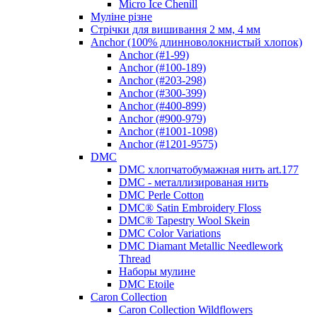
Micro Ice Chenill
Муліне різне
Стрічки для вишивання 2 мм, 4 мм
Anchor (100% длинноволокнистый хлопок)
Anchor (#1-99)
Anchor (#100-189)
Anchor (#203-298)
Anchor (#300-399)
Anchor (#400-899)
Anchor (#900-979)
Anchor (#1001-1098)
Anchor (#1201-9575)
DMC
DMC хлопчатобумажная нить art.177
DMC - металлизированая нить
DMC Perle Cotton
DMC® Satin Embroidery Floss
DMC® Tapestry Wool Skein
DMC Color Variations
DMC Diamant Metallic Needlework
Thread
Наборы мулине
DMC Etoile
Caron Collection
Caron Collection Wildflowers