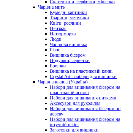
Скатертини, серфетки, мішечки
Чарiвна мить
Кумедні картинки
Тварини, метелики
Квіти, рослини
Пейзажі
Натюрморти
Люди
Часткова вишивка
Різне
Вишивка бісером
Подушки, серветки
Брошки
Вишивка на пластиковій канві
Crystal Art - набори для вишивки
Чарівна країна (Україна)
Набори для вишивання бісером на
пластиковій основі
Набори для вишивання нитками
Аксесуари для рукоділля
Набори для вишивання бісером по
дереву
Набори для вишивання бісером на
штучній шкірі
Заготовки для вишивки