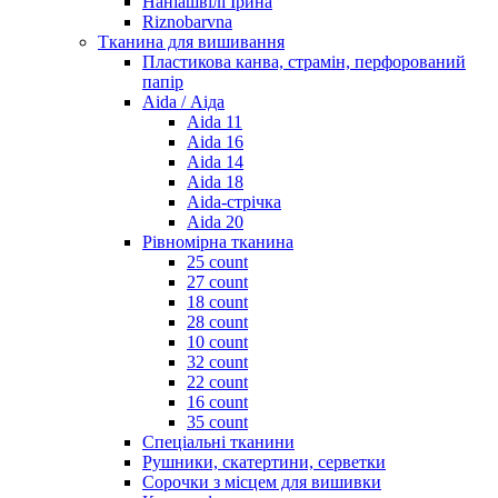
Наніашвілі Ірина
Riznobarvna
Тканина для вишивання
Пластикова канва, страмін, перфорований
папір
Aida / Аіда
Aida 11
Aida 16
Aida 14
Aida 18
Aida-стрічка
Aida 20
Рівномірна тканина
25 count
27 count
18 count
28 count
10 count
32 count
22 count
16 count
35 count
Спеціальні тканини
Рушники, скатертини, серветки
Сорочки з місцем для вишивки