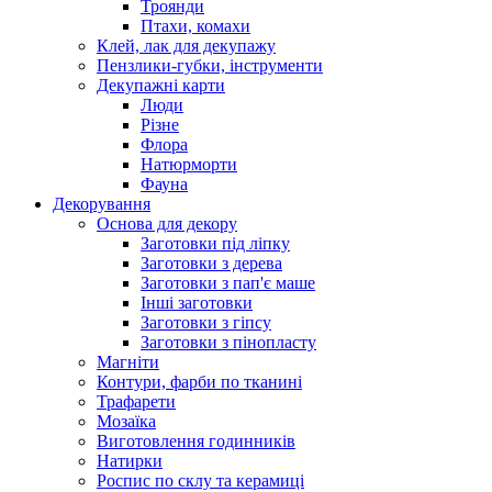
Троянди
Птахи, комахи
Клей, лак для декупажу
Пензлики-губки, інструменти
Декупажні карти
Люди
Різне
Флора
Натюрморти
Фауна
Декорування
Основа для декору
Заготовки під ліпку
Заготовки з дерева
Заготовки з пап'є маше
Інші заготовки
Заготовки з гіпсу
Заготовки з пінопласту
Магніти
Контури, фарби по тканині
Трафарети
Мозаїка
Виготовлення годинників
Натирки
Роспис по склу та керамиці