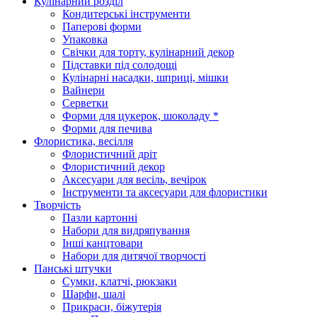
Кулінарний розділ
Кондитерські інструменти
Паперові форми
Упаковка
Свічки для торту, кулінарний декор
Підставки під солодощі
Кулінарні насадки, шприці, мішки
Вайнери
Серветки
Форми для цукерок, шоколаду *
Форми для печива
Флористика, весілля
Флористичний дріт
Флористичний декор
Аксесуари для весіль, вечірок
Інструменти та аксесуари для флористики
Творчість
Пазли картонні
Набори для видряпування
Інші канцтовари
Набори для дитячої творчості
Панські штучки
Сумки, клатчі, рюкзаки
Шарфи, шалі
Прикраси, біжутерія