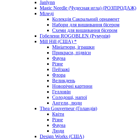
Janlynn
Magic Needle (Чудесная игла) (РОЗПРОДАЖ)
Міледі
Колекція Сакральний орнамент
Набори для вишивання бісером
Схеми для вишивання бісером
Гобелени ROGOBLEN (Румунія)
Mill Hill (США) *
Мініатюри, іграшки
Прикраси, підвіси
Фауна
Різне
Пейзажі
Флора
Великдень
Новорічні картини
Гелловін
Солодощі, напої
Ангели, люди
Thea Gouverneur (Голандія)
Квіти
Різне
Фауна
Люди
Design Works (США)