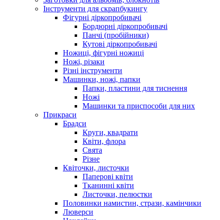
Інструменти для скрапбукингу
Фігурні діркопробивачі
Бордюрні діркопробивачі
Панчі (пробійники)
Кутові діркопробивачі
Ножиці, фігурні ножиці
Ножі, різаки
Різні інструменти
Машинки, ножі, папки
Папки, пластини для тиснення
Ножі
Машинки та приспособи для них
Прикраси
Брадси
Круги, квадрати
Квіти, флора
Свята
Різне
Квіточки, листочки
Паперові квіти
Тканинні квіти
Листочки, пелюстки
Половинки намистин, стрази, камінчики
Люверси