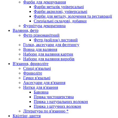
Фарби для декорування
Фарби металік універсальні
Фарби акрилові, універсальні
Фарби для металу, золочення та реставрації
Спеціальні складові, добавки
Фурнітура декоративна
Валяння, фетр
Фетр різноманітний
Фетр (войлок) листовий
Голки, аксесуари для фелтингу
Вовна для валяння
Набори для валяння картин
Набори для валяння виробів
В'язання, фриволіте
Спиці в'язальні
Фриволіте
Гачки в'язальні
Аксесуари для в'язання
Нитки для в'язання
Бавовна
Пряжа чистошерстяна
Пряжа з натуральних волокон
Пряжа з штучних волокон
Література по в'язанню *
Квілтінг, шиття