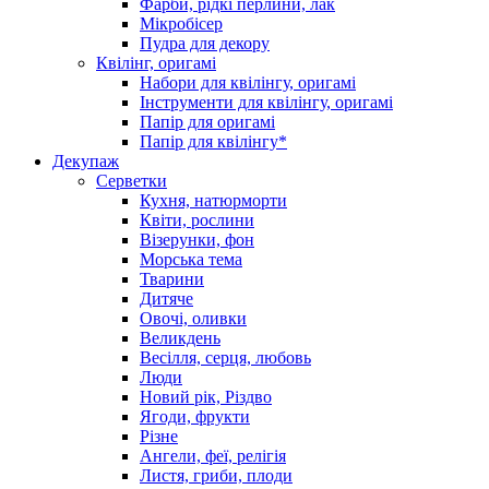
Фарби, рідкі перлини, лак
Мікробісер
Пудра для декору
Квілінг, оригамі
Набори для квілінгу, оригамі
Інструменти для квілінгу, оригамі
Папір для оригамі
Папір для квілінгу*
Декупаж
Серветки
Кухня, натюрморти
Квіти, рослини
Візерунки, фон
Морська тема
Тварини
Дитяче
Овочі, оливки
Великдень
Весілля, серця, любовь
Люди
Новий рік, Різдво
Ягоди, фрукти
Різне
Ангели, феї, релігія
Листя, гриби, плоди