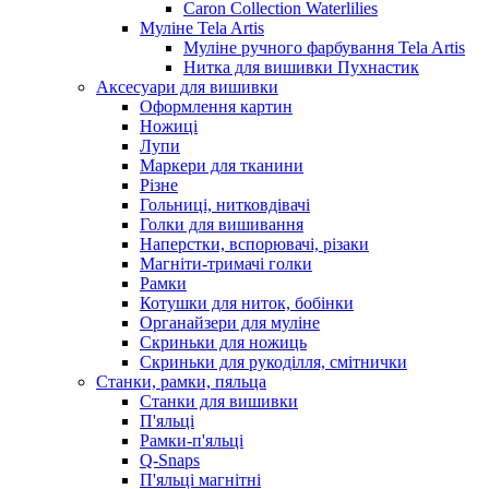
Caron Collection Waterlilies
Муліне Tela Artis
Муліне ручного фарбування Tela Artis
Нитка для вишивки Пухнастик
Аксесуари для вишивки
Оформлення картин
Ножиці
Лупи
Маркери для тканини
Різне
Гольниці, нитковдівачі
Голки для вишивання
Наперстки, вспорювачі, різаки
Магніти-тримачі голки
Рамки
Котушки для ниток, бобінки
Органайзери для муліне
Скриньки для ножиць
Скриньки для рукоділля, смітнички
Станки, рамки, пяльца
Станки для вишивки
П'яльці
Рамки-п'яльці
Q-Snaps
П'яльці магнітні