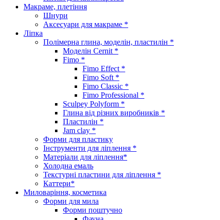
Макраме, плетіння
Шнури
Аксесуари для макраме *
Ліпка
Полімерна глина, моделін, пластилін *
Моделін Cernit *
Fimo *
Fimo Effect *
Fimo Soft *
Fimo Classic *
Fimo Professional *
Sculpey Polyform *
Глина від різних виробників *
Пластилін *
Jam clay *
Форми для пластику
Інструменти для ліплення *
Матеріали для ліплення*
Холодна емаль
Текстурні пластини для ліплення *
Каттери*
Миловаріння, косметика
Форми для мила
Форми поштучно
Фауна