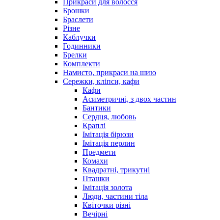
Прикраси для волосся
Брошки
Браслети
Різне
Каблучки
Годинники
Брелки
Комплекти
Намисто, прикраси на шию
Сережки, кліпси, кафи
Кафи
Асиметричні, з двох частин
Бантики
Сердця, любовь
Краплі
Імітація бірюзи
Імітація перлин
Предмети
Комахи
Квадратні, трикутні
Пташки
Імітація золота
Люди, частини тіла
Квіточки різні
Вечірні