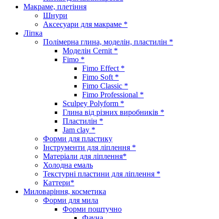
Макраме, плетіння
Шнури
Аксесуари для макраме *
Ліпка
Полімерна глина, моделін, пластилін *
Моделін Cernit *
Fimo *
Fimo Effect *
Fimo Soft *
Fimo Classic *
Fimo Professional *
Sculpey Polyform *
Глина від різних виробників *
Пластилін *
Jam clay *
Форми для пластику
Інструменти для ліплення *
Матеріали для ліплення*
Холодна емаль
Текстурні пластини для ліплення *
Каттери*
Миловаріння, косметика
Форми для мила
Форми поштучно
Фауна