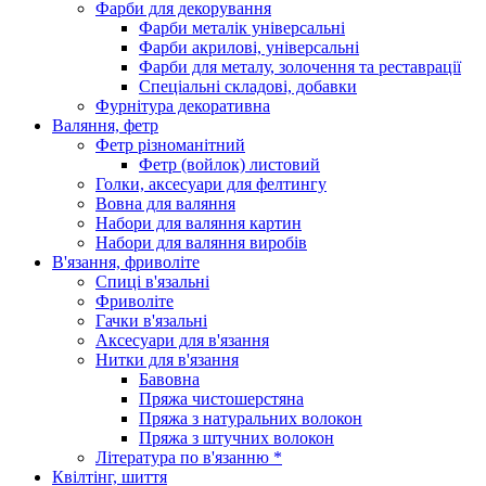
Фарби для декорування
Фарби металік універсальні
Фарби акрилові, універсальні
Фарби для металу, золочення та реставрації
Спеціальні складові, добавки
Фурнітура декоративна
Валяння, фетр
Фетр різноманітний
Фетр (войлок) листовий
Голки, аксесуари для фелтингу
Вовна для валяння
Набори для валяння картин
Набори для валяння виробів
В'язання, фриволіте
Спиці в'язальні
Фриволіте
Гачки в'язальні
Аксесуари для в'язання
Нитки для в'язання
Бавовна
Пряжа чистошерстяна
Пряжа з натуральних волокон
Пряжа з штучних волокон
Література по в'язанню *
Квілтінг, шиття