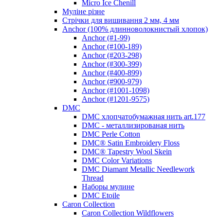
Micro Ice Chenill
Муліне різне
Стрічки для вишивання 2 мм, 4 мм
Anchor (100% длинноволокнистый хлопок)
Anchor (#1-99)
Anchor (#100-189)
Anchor (#203-298)
Anchor (#300-399)
Anchor (#400-899)
Anchor (#900-979)
Anchor (#1001-1098)
Anchor (#1201-9575)
DMC
DMC хлопчатобумажная нить art.177
DMC - металлизированая нить
DMC Perle Cotton
DMC® Satin Embroidery Floss
DMC® Tapestry Wool Skein
DMC Color Variations
DMC Diamant Metallic Needlework
Thread
Наборы мулине
DMC Etoile
Caron Collection
Caron Collection Wildflowers