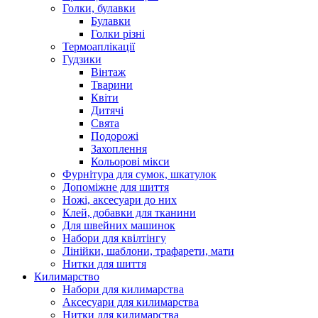
Голки, булавки
Булавки
Голки різні
Термоаплікації
Гудзики
Вінтаж
Тварини
Квіти
Дитячі
Свята
Подорожі
Захоплення
Кольорові мікси
Фурнітура для сумок, шкатулок
Допоміжне для шиття
Ножі, аксесуари до них
Клей, добавки для тканини
Для швейних машинок
Набори для квілтінгу
Лінійки, шаблони, трафарети, мати
Нитки для шиття
Килимарство
Набори для килимарства
Аксесуари для килимарства
Нитки для килимарства