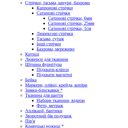
Стрічки, тасьма, шнури, бахрома
Капронові стрічки
Сатинові стрічки
Сатинові стрічки, 6мм
Сатинові стрічки, 25мм
Сатинові стрічки, 1см
Люрексові стрічки
Тасьма, сутаж
Інші стрічки
Бахрома, мереживо
Китиці
Люверси для тканини
Шторна фурнітура
Підхвати-кліпси
Підхвати магнітні
Бейка
Маркери, олівці, крейда, копіри
Замки-блискавки *
Тканина для шиття
Набори тканини, відрізи
Фетр, метраж
Аплікації, бантики
Зворотний бік подушок
Пір'я
Кравецькі ножиці *