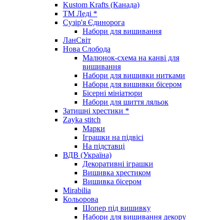
Kustom Krafts (Канада)
ТМ Леді *
Сузір'я Єдинорога
Набори для вишивання
ЛанСвіт
Нова Слобода
Малюнок-схема на канві для
вишивання
Набори для вишивки нитками
Набори для вишивки бісером
Бісерні мініатюри
Набори для шиття ляльок
Затишні хрестики *
Zayka stitch
Марки
Іграшки на підвісі
На підставці
ВДВ (Україна)
Декоративні іграшки
Вишивка хрестиком
Вишивка бісером
Mirabilia
Кольорова
Шопер під вишивку
Набори для вишивання декору