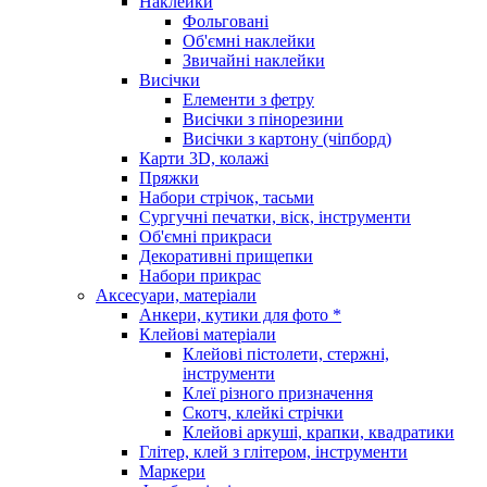
Наклейки
Фольговані
Об'ємні наклейки
Звичайні наклейки
Висічки
Елементи з фетру
Висічки з пінорезини
Висічки з картону (чіпборд)
Карти 3D, колажі
Пряжки
Набори стрічок, тасьми
Сургучні печатки, віск, інструменти
Об'ємні прикраси
Декоративні прищепки
Набори прикрас
Аксесуари, матеріали
Анкери, кутики для фото *
Клейові матеріали
Клейові пістолети, стержні,
інструменти
Клеї різного призначення
Скотч, клейкі стрічки
Клейові аркуші, крапки, квадратики
Глітер, клей з глітером, інструменти
Маркери