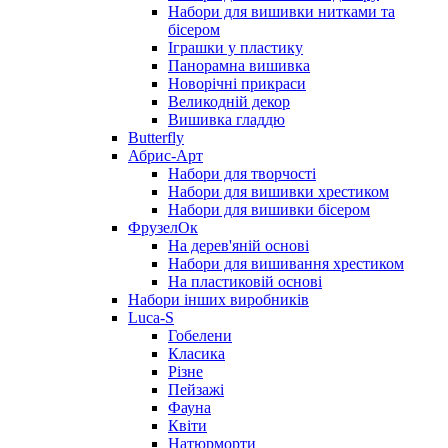
Набори для вишивки нитками та
бісером
Іграшки у пластику
Панорамна вишивка
Новорічні прикраси
Великодній декор
Вишивка гладдю
Butterfly
Абрис-Арт
Набори для творчості
Набори для вишивки хрестиком
Набори для вишивки бісером
ФрузелОк
На дерев'яній основі
Набори для вишивання хрестиком
На пластиковій основі
Набори інших виробників
Luca-S
Гобелени
Класика
Різне
Пейзажі
Фауна
Квіти
Натюрморти