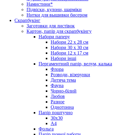
Намистини*
Підвіски, кулони, шарміки
Нитки для вышивки бисером
Скрапбукінг
Заготовки для листівок
Картон, папір для скрапбукінгу
Набори паперу
Набори 22 х 28 см
Набори 30 х 30 см
Набори 12 х 17 см
Набори інші
Пергаментний папір, велум, калька
Флора
Розводи, візерунки
Дитяча тема
Фауна
Чорно-білий
Любов
Разное
Однотонна
Папір поштучно
30х30
А4
Фольга
Папір ручної работи