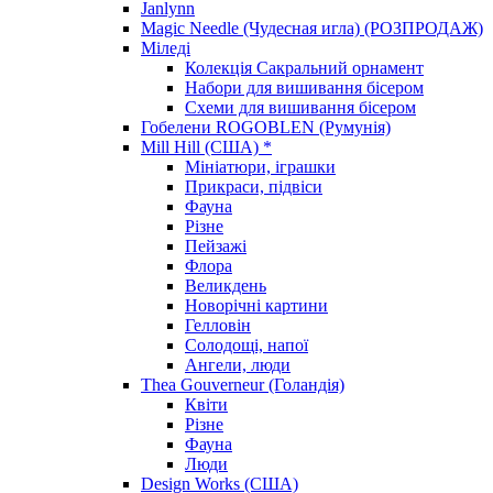
Janlynn
Magic Needle (Чудесная игла) (РОЗПРОДАЖ)
Міледі
Колекція Сакральний орнамент
Набори для вишивання бісером
Схеми для вишивання бісером
Гобелени ROGOBLEN (Румунія)
Mill Hill (США) *
Мініатюри, іграшки
Прикраси, підвіси
Фауна
Різне
Пейзажі
Флора
Великдень
Новорічні картини
Гелловін
Солодощі, напої
Ангели, люди
Thea Gouverneur (Голандія)
Квіти
Різне
Фауна
Люди
Design Works (США)