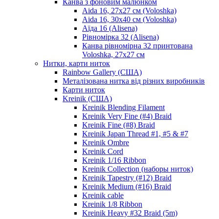
Канва з фоновим малюнком
Aida 16, 27х27 см (Voloshka)
Aida 16, 30х40 см (Voloshka)
Аїда 16 (Alisena)
Рівномірка 32 (Alisena)
Канва рівномірна 32 принтована
Voloshka, 27х27 см
Нитки, карти ниток
Rainbow Gallery (США)
Металізована нитка від різних виробників
Карти ниток
Kreinik (США)
Kreinik Blending Filament
Kreinik Very Fine (#4) Braid
Kreinik Fine (#8) Braid
Kreinik Japan Thread #1, #5 & #7
Kreinik Ombre
Kreinik Cord
Kreinik 1/16 Ribbon
Kreinik Collection (наборы ниток)
Kreinik Tapestry (#12) Braid
Kreinik Medium (#16) Braid
Kreinik cable
Kreinik 1/8 Ribbon
Kreinik Heavy #32 Braid (5m)