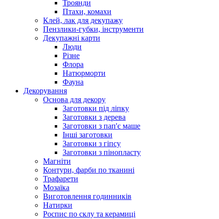
Троянди
Птахи, комахи
Клей, лак для декупажу
Пензлики-губки, інструменти
Декупажні карти
Люди
Різне
Флора
Натюрморти
Фауна
Декорування
Основа для декору
Заготовки під ліпку
Заготовки з дерева
Заготовки з пап'є маше
Інші заготовки
Заготовки з гіпсу
Заготовки з пінопласту
Магніти
Контури, фарби по тканині
Трафарети
Мозаїка
Виготовлення годинників
Натирки
Роспис по склу та керамиці