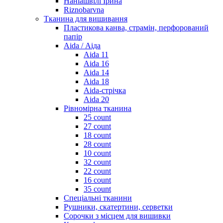
Наніашвілі Ірина
Riznobarvna
Тканина для вишивання
Пластикова канва, страмін, перфорований
папір
Aida / Аіда
Aida 11
Aida 16
Aida 14
Aida 18
Aida-стрічка
Aida 20
Рівномірна тканина
25 count
27 count
18 count
28 count
10 count
32 count
22 count
16 count
35 count
Спеціальні тканини
Рушники, скатертини, серветки
Сорочки з місцем для вишивки