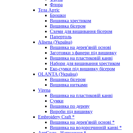
Флора
Тела Артіс
Брошки
Вишивка хрестиком
Вишивка бісером
Схеми для вишивання бісером
Папертоль
Alisena (Україна)
Вишивка на дерев'яній основі
Заготовки з фанери під вишивку
Вишивка на пластиковій канві
Набори для вишивання хрестиком
Еко-сумки під вишивку бісером
OLANTA (Україна)
Вишивка бісером
Вишивка нитками
Virena
Вишивка на пластиковій канві
Сумки
Вишивка по дереву
Вироби під вишивку
Embroidery Craft *
Вишивка на дерев'яній основі *
Вишивка на водорозчинній канві *
АртСоло - Натхнення *