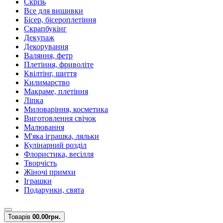
Скрізь
Все для вишивки
Бісер, бісероплетіння
Скрапбукінг
Декупаж
Декорування
Валяння, фетр
Плетіння, фриволіте
Квілтінг, шиття
Килимарство
Макраме, плетіння
Ліпка
Миловаріння, косметика
Виготовлення свічок
Малювання
М'яка іграшка, ляльки
Кулінарний розділ
Флористика, весілля
Творчість
Жіночі примхи
Іграшки
Подарунки, свята
Товарів
0
0.00грн.