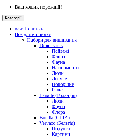
Ваш кошик порожній!
Категорії
new
Новинки
Все для вишивки
Набори для вишивання
Dimensions
Пейзажі
Флора
Фауна
Натюрморти
Люди
Дитяче
Новорічне
Різне
Lanarte (Голандія)
Люди
Фауна
Флора
Bucilla (США)
Vervaco (Бельгія)
Подушки
Картини