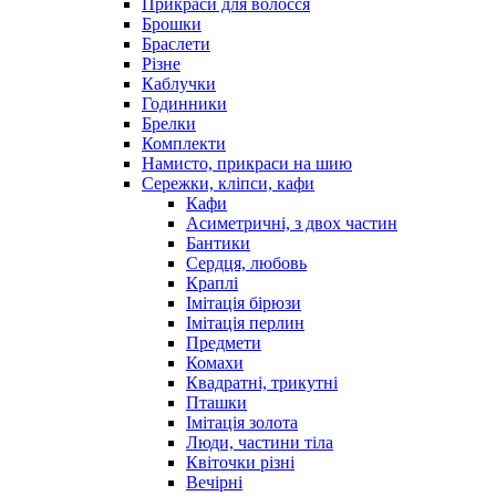
Прикраси для волосся
Брошки
Браслети
Різне
Каблучки
Годинники
Брелки
Комплекти
Намисто, прикраси на шию
Сережки, кліпси, кафи
Кафи
Асиметричні, з двох частин
Бантики
Сердця, любовь
Краплі
Імітація бірюзи
Імітація перлин
Предмети
Комахи
Квадратні, трикутні
Пташки
Імітація золота
Люди, частини тіла
Квіточки різні
Вечірні