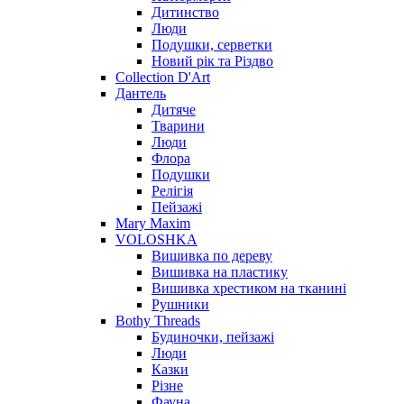
Дитинство
Люди
Подушки, серветки
Новий рік та Різдво
Collection D'Art
Дантель
Дитяче
Тварини
Люди
Флора
Подушки
Релігія
Пейзажі
Mary Maxim
VOLOSHKA
Вишивка по дереву
Вишивка на пластику
Вишивка хрестиком на тканині
Рушники
Bothy Threads
Будиночки, пейзажі
Люди
Казки
Різне
Фауна