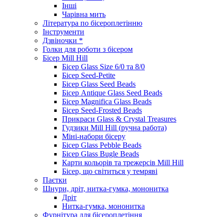
Інші
Чарівна мить
Література по бісероплетінню
Інструменти
Дзвіночки *
Голки для роботи з бісером
Бісер Mill Hill
Бісер Glass Size 6/0 та 8/0
Бісер Seed-Petite
Бісер Glass Seed Beads
Бісер Antique Glass Seed Beads
Бісер Magnifica Glass Beads
Бісер Seed-Frosted Beads
Прикраси Glass & Crystal Treasures
Гудзики Mill Hill (ручна работа)
Міні-набори бісеру
Бісер Glass Pebble Beads
Бісер Glass Bugle Beads
Карти кольорів та трежерсів Mill Hill
Бісер, що світиться у темряві
Паєтки
Шнури, дріт, нитка-гумка, мононитка
Дріт
Нитка-гумка, мононитка
Фурнітура для бісероплетіння