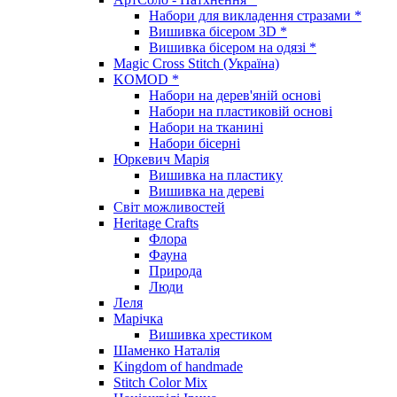
Набори для викладення стразами *
Вишивка бісером 3D *
Вишивка бісером на одязі *
Magic Cross Stitch (Україна)
KOMOD *
Набори на дерев'яній основі
Набори на пластиковій основі
Набори на тканині
Набори бісерні
Юркевич Марія
Вишивка на пластику
Вишивка на дереві
Світ можливостей
Heritage Crafts
Флора
Фауна
Природа
Люди
Леля
Марічка
Вишивка хрестиком
Шаменко Наталія
Kingdom of handmade
Stitch Color Mix