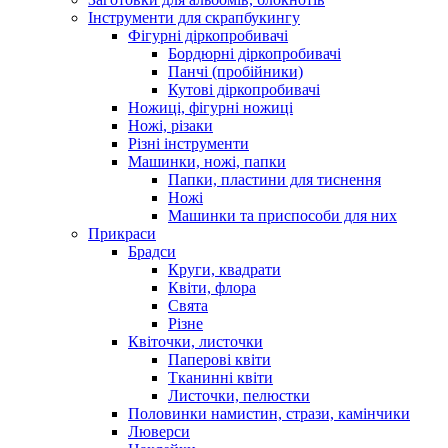
Інструменти для скрапбукингу
Фігурні діркопробивачі
Бордюрні діркопробивачі
Панчі (пробійники)
Кутові діркопробивачі
Ножиці, фігурні ножиці
Ножі, різаки
Різні інструменти
Машинки, ножі, папки
Папки, пластини для тиснення
Ножі
Машинки та приспособи для них
Прикраси
Брадси
Круги, квадрати
Квіти, флора
Свята
Різне
Квіточки, листочки
Паперові квіти
Тканинні квіти
Листочки, пелюстки
Половинки намистин, стрази, камінчики
Люверси