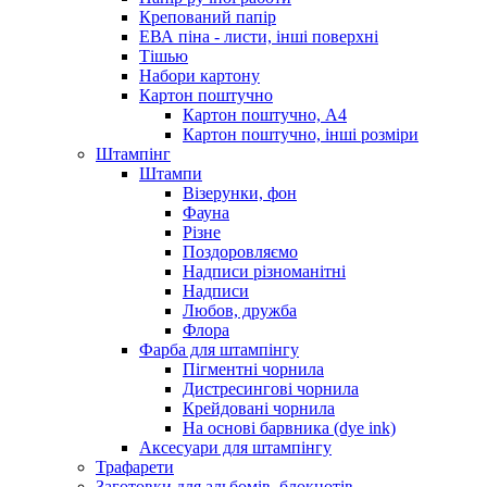
Крепований папір
ЕВА піна - листи, інші поверхні
Тішью
Набори картону
Картон поштучно
Картон поштучно, А4
Картон поштучно, інші розміри
Штампінг
Штампи
Візерунки, фон
Фауна
Різне
Поздоровляємо
Надписи різноманітні
Надписи
Любов, дружба
Флора
Фарба для штампінгу
Пігментні чорнила
Дистресингові чорнила
Крейдовані чорнила
На основі барвника (dye ink)
Аксесуари для штампінгу
Трафарети
Заготовки для альбомів, блокнотів