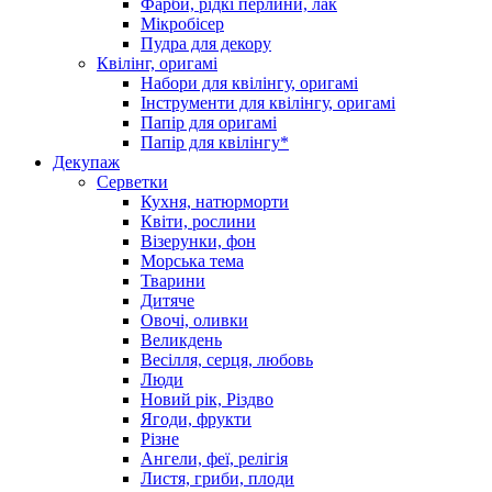
Фарби, рідкі перлини, лак
Мікробісер
Пудра для декору
Квілінг, оригамі
Набори для квілінгу, оригамі
Інструменти для квілінгу, оригамі
Папір для оригамі
Папір для квілінгу*
Декупаж
Серветки
Кухня, натюрморти
Квіти, рослини
Візерунки, фон
Морська тема
Тварини
Дитяче
Овочі, оливки
Великдень
Весілля, серця, любовь
Люди
Новий рік, Різдво
Ягоди, фрукти
Різне
Ангели, феї, релігія
Листя, гриби, плоди