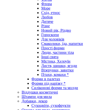
Флора
Море
Схід, етнос
Любов
Дитяче
Різне
Новий рік, Різдво
Гороскопи
Для чоловіків
Смаколики, їда, напитки
Прості форми
Люди, частини тіла
Інші свята
Містика, Хелоуїн
Листя, шишки, ягоди
Візерунки, завитки
Птахи, комахи *
Форми в палетах
Форми під нарізку *
Силіконові форми та молди
Віддушки косметичні
Штампи для мила
Добавки, декор
Сухоцвіти, сухофрукти
Основа для мила, косметики