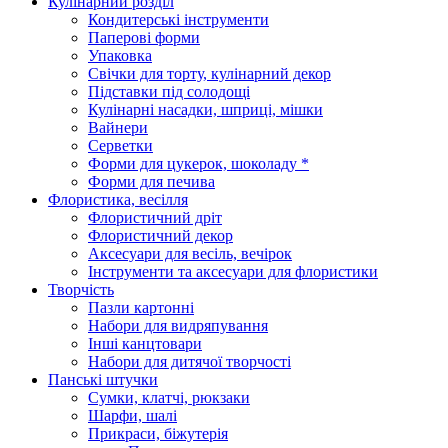
Кулінарний розділ
Кондитерські інструменти
Паперові форми
Упаковка
Свічки для торту, кулінарний декор
Підставки під солодощі
Кулінарні насадки, шприці, мішки
Вайнери
Серветки
Форми для цукерок, шоколаду *
Форми для печива
Флористика, весілля
Флористичний дріт
Флористичний декор
Аксесуари для весіль, вечірок
Інструменти та аксесуари для флористики
Творчість
Пазли картонні
Набори для видряпування
Інші канцтовари
Набори для дитячої творчості
Панські штучки
Сумки, клатчі, рюкзаки
Шарфи, шалі
Прикраси, біжутерія