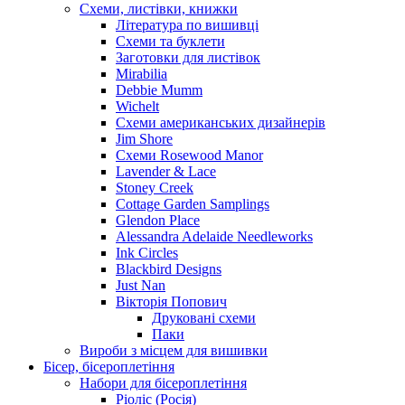
Схеми, листівки, книжки
Література по вишивці
Схеми та буклети
Заготовки для листівок
Mirabilia
Debbie Mumm
Wichelt
Схеми американських дизайнерів
Jim Shore
Cхеми Rosewood Manor
Lavender & Lace
Stoney Creek
Cottage Garden Samplings
Glendon Place
Alessandra Adelaide Needleworks
Ink Circles
Blackbird Designs
Just Nan
Вікторія Попович
Друковані схеми
Паки
Вироби з місцем для вишивки
Бісер, бісероплетіння
Набори для бісероплетіння
Ріоліс (Росія)