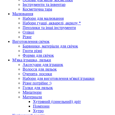
Інструменти та інвентар
Косметична тара
Малювання
Набори для малювання
Набори гуаші, акварелі, акрилу *
Пензлики та інші інструменти
Олівці
Різне
Виготовлення свічок
Барвники, матеріали для свічок
Гноти різні
Форми для свічок
М'яка іграшка, ляльки
Аксесуари для іграшок
Волосся для ляльок
Оченята, носики
Набори для виготовлення м'якої іграшки
Різне потрібне :)
Голки для ляльок
Мініатюри
Материали
Хутряний (синельний) дріт
Помпони
Хутро