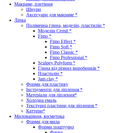
Макраме, плетіння
Шнури
Аксесуари для макраме *
Ліпка
Полімерна глина, моделін, пластилін *
Моделін Cernit *
Fimo *
Fimo Effect *
Fimo Soft *
Fimo Classic *
Fimo Professional *
Sculpey Polyform *
Глина від різних виробників *
Пластилін *
Jam clay *
Форми для пластику
Інструменти для ліплення *
Матеріали для ліплення*
Холодна емаль
Текстурні пластини для ліплення *
Каттери*
Миловаріння, косметика
Форми для мила
Форми поштучно
Фауна