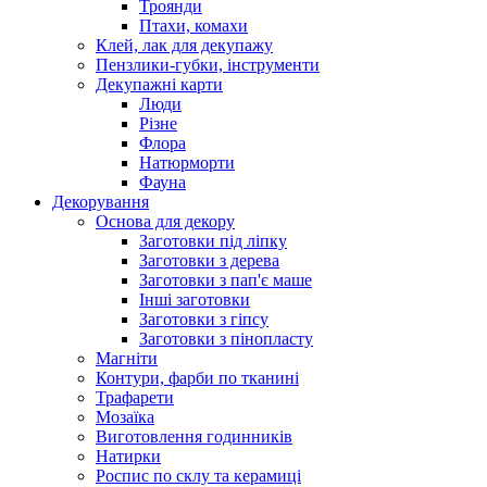
Троянди
Птахи, комахи
Клей, лак для декупажу
Пензлики-губки, інструменти
Декупажні карти
Люди
Різне
Флора
Натюрморти
Фауна
Декорування
Основа для декору
Заготовки під ліпку
Заготовки з дерева
Заготовки з пап'є маше
Інші заготовки
Заготовки з гіпсу
Заготовки з пінопласту
Магніти
Контури, фарби по тканині
Трафарети
Мозаїка
Виготовлення годинників
Натирки
Роспис по склу та керамиці