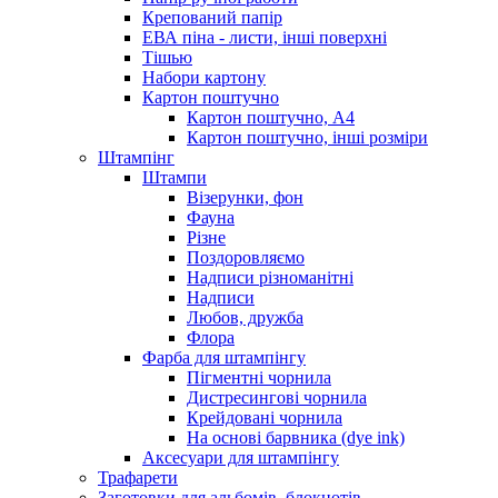
Крепований папір
ЕВА піна - листи, інші поверхні
Тішью
Набори картону
Картон поштучно
Картон поштучно, А4
Картон поштучно, інші розміри
Штампінг
Штампи
Візерунки, фон
Фауна
Різне
Поздоровляємо
Надписи різноманітні
Надписи
Любов, дружба
Флора
Фарба для штампінгу
Пігментні чорнила
Дистресингові чорнила
Крейдовані чорнила
На основі барвника (dye ink)
Аксесуари для штампінгу
Трафарети
Заготовки для альбомів, блокнотів