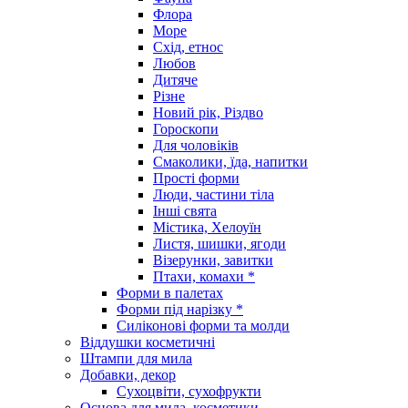
Флора
Море
Схід, етнос
Любов
Дитяче
Різне
Новий рік, Різдво
Гороскопи
Для чоловіків
Смаколики, їда, напитки
Прості форми
Люди, частини тіла
Інші свята
Містика, Хелоуїн
Листя, шишки, ягоди
Візерунки, завитки
Птахи, комахи *
Форми в палетах
Форми під нарізку *
Силіконові форми та молди
Віддушки косметичні
Штампи для мила
Добавки, декор
Сухоцвіти, сухофрукти
Основа для мила, косметики