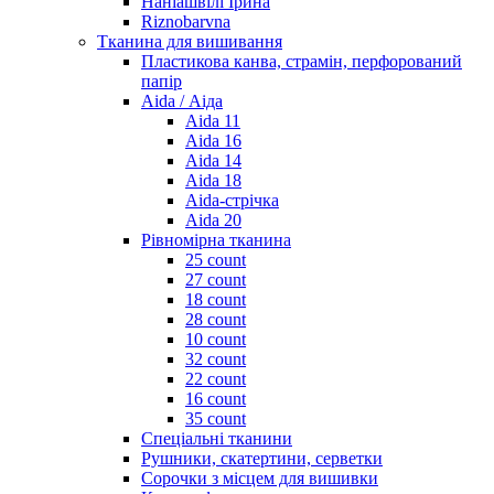
Наніашвілі Ірина
Riznobarvna
Тканина для вишивання
Пластикова канва, страмін, перфорований
папір
Aida / Аіда
Aida 11
Aida 16
Aida 14
Aida 18
Aida-стрічка
Aida 20
Рівномірна тканина
25 count
27 count
18 count
28 count
10 count
32 count
22 count
16 count
35 count
Спеціальні тканини
Рушники, скатертини, серветки
Сорочки з місцем для вишивки