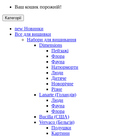
Ваш кошик порожній!
Категорії
new
Новинки
Все для вишивки
Набори для вишивання
Dimensions
Пейзажі
Флора
Фауна
Натюрморти
Люди
Дитяче
Новорічне
Різне
Lanarte (Голандія)
Люди
Фауна
Флора
Bucilla (США)
Vervaco (Бельгія)
Подушки
Картини