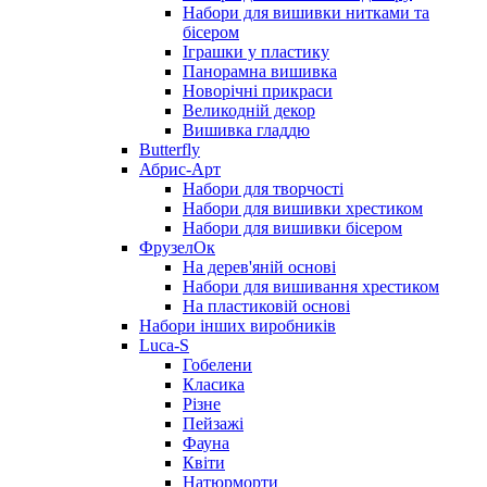
Набори для вишивки нитками та
бісером
Іграшки у пластику
Панорамна вишивка
Новорічні прикраси
Великодній декор
Вишивка гладдю
Butterfly
Абрис-Арт
Набори для творчості
Набори для вишивки хрестиком
Набори для вишивки бісером
ФрузелОк
На дерев'яній основі
Набори для вишивання хрестиком
На пластиковій основі
Набори інших виробників
Luca-S
Гобелени
Класика
Різне
Пейзажі
Фауна
Квіти
Натюрморти