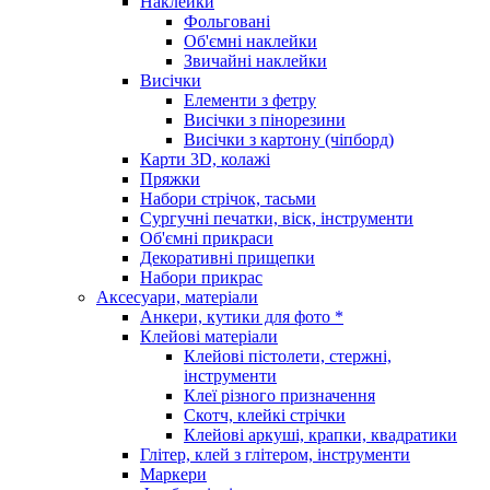
Наклейки
Фольговані
Об'ємні наклейки
Звичайні наклейки
Висічки
Елементи з фетру
Висічки з пінорезини
Висічки з картону (чіпборд)
Карти 3D, колажі
Пряжки
Набори стрічок, тасьми
Сургучні печатки, віск, інструменти
Об'ємні прикраси
Декоративні прищепки
Набори прикрас
Аксесуари, матеріали
Анкери, кутики для фото *
Клейові матеріали
Клейові пістолети, стержні,
інструменти
Клеї різного призначення
Скотч, клейкі стрічки
Клейові аркуші, крапки, квадратики
Глітер, клей з глітером, інструменти
Маркери