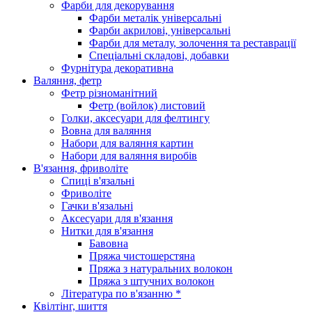
Фарби для декорування
Фарби металік універсальні
Фарби акрилові, універсальні
Фарби для металу, золочення та реставрації
Спеціальні складові, добавки
Фурнітура декоративна
Валяння, фетр
Фетр різноманітний
Фетр (войлок) листовий
Голки, аксесуари для фелтингу
Вовна для валяння
Набори для валяння картин
Набори для валяння виробів
В'язання, фриволіте
Спиці в'язальні
Фриволіте
Гачки в'язальні
Аксесуари для в'язання
Нитки для в'язання
Бавовна
Пряжа чистошерстяна
Пряжа з натуральних волокон
Пряжа з штучних волокон
Література по в'язанню *
Квілтінг, шиття