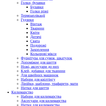
Голки, булавки
Булавки
Голки різні
Термоаплікації
Гудзики
Вінтаж
Тварини
Квіти
Дитячі
Свята
Подорожі
Захоплення
Кольорові мікси
Фурнітура для сумок, шкатулок
Допоміжне для шиття
Ножі, аксесуари до них
Клей, добавки для тканини
Для швейних машинок
Набори для квілтінгу
Лінійки, шаблони, трафарети, мати
Нитки для шиття
Килимарство
Набори для килимарства
Аксесуари для килимарства
Нитки для килимарства