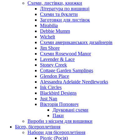
Схеми, листівки, книжки
Література по вишивці
Схеми та буклети
Заготовки для листівок
Mirabilia
Debbie Mumm
Wichelt
Схеми американських дизайнерів
Jim Shore
Cхеми Rosewood Manor
Lavender & Lace
Stoney Creek
Cottage Garden Samplings
Glendon Place
Alessandra Adelaide Needleworks
Ink Circles
Blackbird Designs
Just Nan
Вікторія Попович
Друковані схеми
Паки
Вироби з місцем для вишивки
Бісер, бісероплетіння
Набори для бісероплетіння
Ріоліс (Росія)