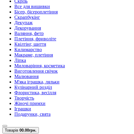
Скрізь
Все для вишивки
Бісер, бісероплетіння
Скрапбукінг
Декупаж
Декорування
Валяння, фетр
Плетіння, фриволіте
Квілтінг, шиття
Килимарство
Макраме, плетіння
Ліпка
Миловаріння, косметика
Виготовлення свічок
Малювання
М'яка іграшка, ляльки
Кулінарний розділ
Флористика, весілля
Творчість
Жіночі примхи
Іграшки
Подарунки, свята
Товарів
0
0.00грн.