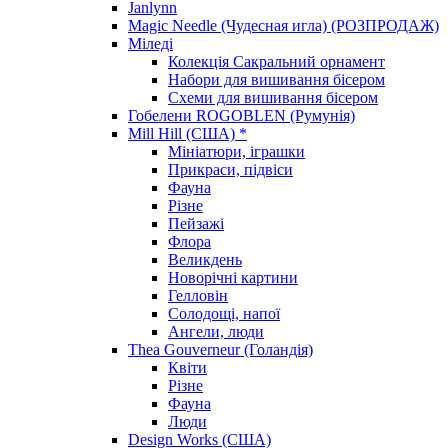
Janlynn
Magic Needle (Чудесная игла) (РОЗПРОДАЖ)
Міледі
Колекція Сакральний орнамент
Набори для вишивання бісером
Схеми для вишивання бісером
Гобелени ROGOBLEN (Румунія)
Mill Hill (США) *
Мініатюри, іграшки
Прикраси, підвіси
Фауна
Різне
Пейзажі
Флора
Великдень
Новорічні картини
Гелловін
Солодощі, напої
Ангели, люди
Thea Gouverneur (Голандія)
Квіти
Різне
Фауна
Люди
Design Works (США)