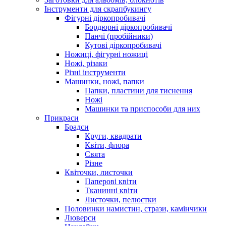
Інструменти для скрапбукингу
Фігурні діркопробивачі
Бордюрні діркопробивачі
Панчі (пробійники)
Кутові діркопробивачі
Ножиці, фігурні ножиці
Ножі, різаки
Різні інструменти
Машинки, ножі, папки
Папки, пластини для тиснення
Ножі
Машинки та приспособи для них
Прикраси
Брадси
Круги, квадрати
Квіти, флора
Свята
Різне
Квіточки, листочки
Паперові квіти
Тканинні квіти
Листочки, пелюстки
Половинки намистин, стрази, камінчики
Люверси