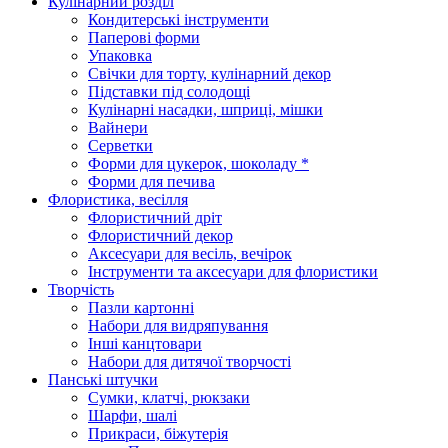
Кулінарний розділ
Кондитерські інструменти
Паперові форми
Упаковка
Свічки для торту, кулінарний декор
Підставки під солодощі
Кулінарні насадки, шприці, мішки
Вайнери
Серветки
Форми для цукерок, шоколаду *
Форми для печива
Флористика, весілля
Флористичний дріт
Флористичний декор
Аксесуари для весіль, вечірок
Інструменти та аксесуари для флористики
Творчість
Пазли картонні
Набори для видряпування
Інші канцтовари
Набори для дитячої творчості
Панські штучки
Сумки, клатчі, рюкзаки
Шарфи, шалі
Прикраси, біжутерія