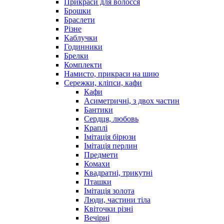
Прикраси для волосся
Брошки
Браслети
Різне
Каблучки
Годинники
Брелки
Комплекти
Намисто, прикраси на шию
Сережки, кліпси, кафи
Кафи
Асиметричні, з двох частин
Бантики
Сердця, любовь
Краплі
Імітація бірюзи
Імітація перлин
Предмети
Комахи
Квадратні, трикутні
Пташки
Імітація золота
Люди, частини тіла
Квіточки різні
Вечірні