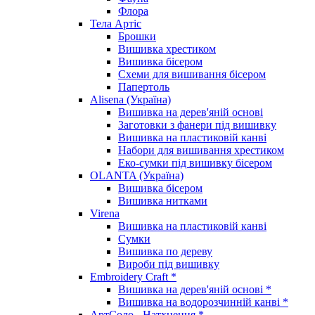
Флора
Тела Артіс
Брошки
Вишивка хрестиком
Вишивка бісером
Схеми для вишивання бісером
Папертоль
Alisena (Україна)
Вишивка на дерев'яній основі
Заготовки з фанери під вишивку
Вишивка на пластиковій канві
Набори для вишивання хрестиком
Еко-сумки під вишивку бісером
OLANTA (Україна)
Вишивка бісером
Вишивка нитками
Virena
Вишивка на пластиковій канві
Сумки
Вишивка по дереву
Вироби під вишивку
Embroidery Craft *
Вишивка на дерев'яній основі *
Вишивка на водорозчинній канві *
АртСоло - Натхнення *