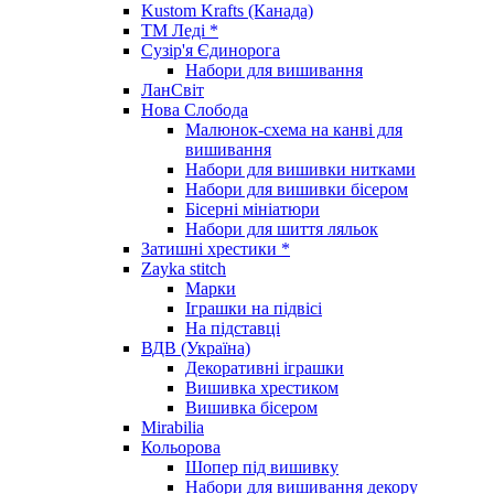
Kustom Krafts (Канада)
ТМ Леді *
Сузір'я Єдинорога
Набори для вишивання
ЛанСвіт
Нова Слобода
Малюнок-схема на канві для
вишивання
Набори для вишивки нитками
Набори для вишивки бісером
Бісерні мініатюри
Набори для шиття ляльок
Затишні хрестики *
Zayka stitch
Марки
Іграшки на підвісі
На підставці
ВДВ (Україна)
Декоративні іграшки
Вишивка хрестиком
Вишивка бісером
Mirabilia
Кольорова
Шопер під вишивку
Набори для вишивання декору