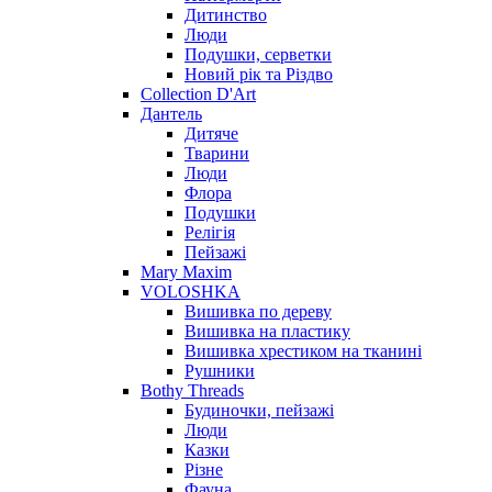
Дитинство
Люди
Подушки, серветки
Новий рік та Різдво
Collection D'Art
Дантель
Дитяче
Тварини
Люди
Флора
Подушки
Релігія
Пейзажі
Mary Maxim
VOLOSHKA
Вишивка по дереву
Вишивка на пластику
Вишивка хрестиком на тканині
Рушники
Bothy Threads
Будиночки, пейзажі
Люди
Казки
Різне
Фауна