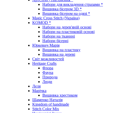
Набори для викладення стразами *
Вишивка бісером 3D *
Вишивка бісером на одязі *
Magic Cross Stitch (Україна)
KOMOD *
Набори на дерев'яній основі
Набори на пластиковій основі
Набори на тканині
Набори бісерні
Юркевич Марія
Вишивка на пластику
Вишивка на дереві
Світ можливостей
Heritage Crafts
Флора
Фауна
Природа
Люди
Леля
Марічка
Вишивка хрестиком
Шаменко Наталія
Kingdom of handmade
Stitch Color Mix