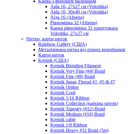
Канва з фоновим малюнком
Aida 16, 27х27 см (Voloshka)
Aida 16, 30х40 см (Voloshka)
Аїда 16 (Alisena)
Рівномірка 32 (Alisena)
Канва рівномірна 32 принтована
Voloshka, 27х27 см
Нитки, карти ниток
Rainbow Gallery (США)
Металізована нитка від різних виробників
Карти ниток
Kreinik (США)
Kreinik Blending Filament
Kreinik Very Fine (#4) Braid
Kreinik Fine (#8) Braid
Kreinik Japan Thread #1, #5 & #7
Kreinik Ombre
Kreinik Cord
Kreinik 1/16 Ribbon
Kreinik Collection (наборы ниток)
Kreinik Tapestry (#12) Braid
Kreinik Medium (#16) Braid
Kreinik cable
Kreinik 1/8 Ribbon
Kreinik Heavy #32 Braid (5m)