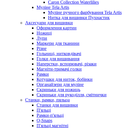
Caron Collection Waterlilies
Муліне Tela Artis
Муліне ручного фарбування Tela Artis
Нитка для вишивки Пухнастик
Аксесуари для вишивки
Оформлення картин
Ножиці
Лупи
Маркери для тканини
Різне
Гольниці, нитковдівачі
Голки для вишивання
Наперстки, вспорювачі, різаки
Магніти-тримачі голки
Рамки
Котушки для ниток, бобінки
Органайзери для муліне
Скриньки для ножиць
Скриньки для рукоділля, смітнички
Станки, рамки, пяльца
Станки для вишивки
П'яльці
Рамки-п'яльці
Q-Snaps
П'яльці магнітні