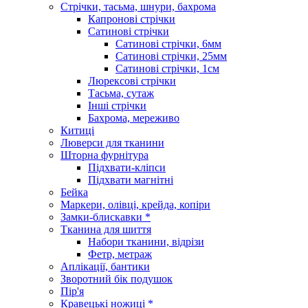
Стрічки, тасьма, шнури, бахрома
Капронові стрічки
Сатинові стрічки
Сатинові стрічки, 6мм
Сатинові стрічки, 25мм
Сатинові стрічки, 1см
Люрексові стрічки
Тасьма, сутаж
Інші стрічки
Бахрома, мереживо
Китиці
Люверси для тканини
Шторна фурнітура
Підхвати-кліпси
Підхвати магнітні
Бейка
Маркери, олівці, крейда, копіри
Замки-блискавки *
Тканина для шиття
Набори тканини, відрізи
Фетр, метраж
Аплікації, бантики
Зворотний бік подушок
Пір'я
Кравецькі ножиці *