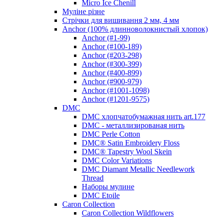
Micro Ice Chenill
Муліне різне
Стрічки для вишивання 2 мм, 4 мм
Anchor (100% длинноволокнистый хлопок)
Anchor (#1-99)
Anchor (#100-189)
Anchor (#203-298)
Anchor (#300-399)
Anchor (#400-899)
Anchor (#900-979)
Anchor (#1001-1098)
Anchor (#1201-9575)
DMC
DMC хлопчатобумажная нить art.177
DMC - металлизированая нить
DMC Perle Cotton
DMC® Satin Embroidery Floss
DMC® Tapestry Wool Skein
DMC Color Variations
DMC Diamant Metallic Needlework
Thread
Наборы мулине
DMC Etoile
Caron Collection
Caron Collection Wildflowers