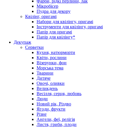
Фарби, рідкі перлини, лак
Мікробісер
Пудра для декору
Квілінг, оригамі
Набори для квілінгу, оригамі
Інструменти для квілінгу, оригамі
Папір для оригамі
Папір для квілінгу*
Декупаж
Серветки
Кухня, натюрморти
Квіти, рослини
Візерунки, фон
Морська тема
Тварини
Дитяче
Овочі, оливки
Великдень
Весілля, серця, любовь
Люди
Новий рік, Різдво
Ягоди, фрукти
Різне
Ангели, феї, релігія
Листя, гриби, плоди