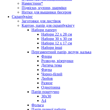
Намистини*
Підвіски, кулони, шарміки
Нитки для вышивки бисером
Скрапбукінг
Заготовки для листівок
Картон, папір для скрапбукінгу
Набори паперу
Набори 22 х 28 см
Набори 30 х 30 см
Набори 12 х 17 см
Набори інші
Пергаментний папір, велум, калька
Флора
Розводи, візерунки
Дитяча тема
Фауна
Чорно-білий
Любов
Разное
Однотонна
Папір поштучно
30х30
А4
Фольга
Папір ручної работи