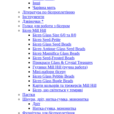
Інші
Чарівна мить
Література по бісероплетінню
Інструменти
Дзвіночки *
Голки для роботи з бісером
Бісер Mill Hill
Бісер Glass Size 6/0 та 8/0
Бісер Seed-Petite
Бісер Glass Seed Beads
Бісер Antique Glass Seed Beads
Бісер Magnifica Glass Beads
Бісер Seed-Frosted Beads
Прикраси Glass & Crystal Treasures
Гудзики Mill Hill (ручна работа)
Міні-набори бісеру
Бісер Glass Pebble Beads
Бісер Glass Bugle Beads
Карти кольорів та трежерсів Mill Hill
Бісер, що світиться у темряві
Паєтки
Шнури, дріт, нитка-гумка, мононитка
Дріт
Нитка-гумка, мононитка
Фурнітура для бісероплетіння