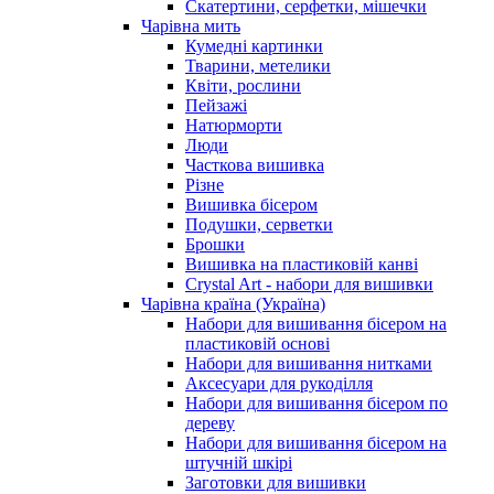
Скатертини, серфетки, мішечки
Чарiвна мить
Кумедні картинки
Тварини, метелики
Квіти, рослини
Пейзажі
Натюрморти
Люди
Часткова вишивка
Різне
Вишивка бісером
Подушки, серветки
Брошки
Вишивка на пластиковій канві
Crystal Art - набори для вишивки
Чарівна країна (Україна)
Набори для вишивання бісером на
пластиковій основі
Набори для вишивання нитками
Аксесуари для рукоділля
Набори для вишивання бісером по
дереву
Набори для вишивання бісером на
штучній шкірі
Заготовки для вишивки